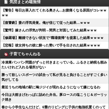
気団まとめ噫無情
【警告】毎日お茶入れてくれる奥さん...お腹痛くなる原因がコレｗｗ
ｗｗ
【復讐劇】妻の浮気発覚。俺が信じて従った結果…ｗｗｗ
【驚愕】嫁さんの浮気が判明→間男と対面してみた結果ｗｗｗ
【修羅場】離婚できない状況で“職場復帰”を提案した結果ｗｗｗｗ
【悲報】彼女持ちの彼に酔った勢いで手を出された結果ｗｗｗｗ
子育てちゃんねる
冷凍庫パンパン問題がずっと付きまとっている。ふるさと納税も頼み
たいけれど入れる場所がない
勝って欲しいスポーツの試合って私が見ると負けることがすごく多い
気がしてる
最近うちの地域の駅に鳩ジジイが現れるようになって嫌になるわ
今日は大館まげわっぱに詰めた弁当。豚ロースの塩こうじ＆ガーリッ
ク焼き
春から小学生なんだけど、6畳のリビングに子供の勉強机置くのって