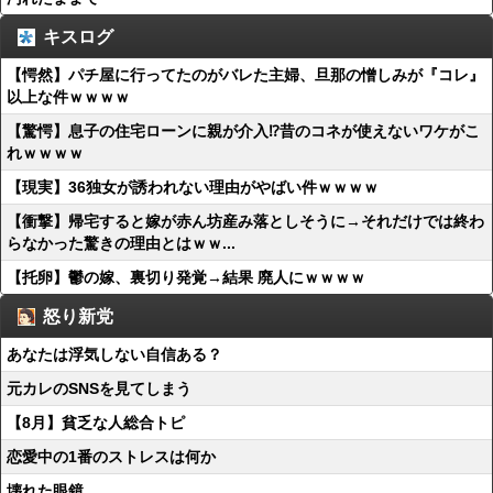
キスログ
【愕然】パチ屋に行ってたのがバレた主婦、旦那の憎しみが『コレ』
以上な件ｗｗｗｗ
【驚愕】息子の住宅ローンに親が介入⁉昔のコネが使えないワケがこ
れｗｗｗｗ
【現実】36独女が誘われない理由がやばい件ｗｗｗｗ
【衝撃】帰宅すると嫁が赤ん坊産み落としそうに→それだけでは終わ
らなかった驚きの理由とはｗｗ...
【托卵】鬱の嫁、裏切り発覚→結果 廃人にｗｗｗｗ
怒り新党
あなたは浮気しない自信ある？
元カレのSNSを見てしまう
【8月】貧乏な人総合トピ
恋愛中の1番のストレスは何か
壊れた眼鏡