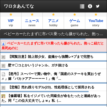
ワロタあんてな
VIP
ニュース
アニメ
ゲーム
YouTube
vip
news
hobby
game
story
ベビーカーたたまずに市バス乗ったら嫌がられた。抱っこ紐だと肩死ぬのに
ベビーカーたたまずに市バス乗ったら嫌がられた。抱っこ紐だと
肩死ぬのに
【閲覧注意】陸上部少女、盗撮から強襲レ×プまで完堕ち
壁マ〇コとかいうジャンル、ガチ抜ける
【怒号】スーパーで買い物中、俺「国産のステーキを買おうぜ
♬」嫁「バカァアアーーーー！」俺「...
【悲報】売れ残りモデル(23)、性処理係として採用される
【修羅場】私をイジメていた同級生が命をたったと連絡があっ
た。同『この位大丈夫でしょｗ』私（...