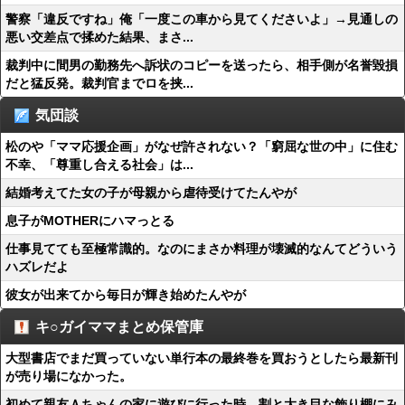
警察「違反ですね」俺「一度この車から見てくださいよ」→見通しの
悪い交差点で揉めた結果、まさ...
裁判中に間男の勤務先へ訴状のコピーを送ったら、相手側が名誉毀損
だと猛反発。裁判官までロを挟...
気団談
松のや「ママ応援企画」がなぜ許されない？「窮屈な世の中」に住む
不幸、「尊重し合える社会」は...
結婚考えてた女の子が母親から虐待受けてたんやが
息子がMOTHERにハマっとる
仕事見てても至極常識的。なのにまさか料理が壊滅的なんてどういう
ハズレだよ
彼女が出来てから毎日が輝き始めたんやが
キ○ガイママまとめ保管庫
大型書店でまだ買っていない単行本の最終巻を買おうとしたら最新刊
が売り場になかった。
初めて親友Ａちゃんの家に遊びに行った時、割と大き目な飾り棚にみ