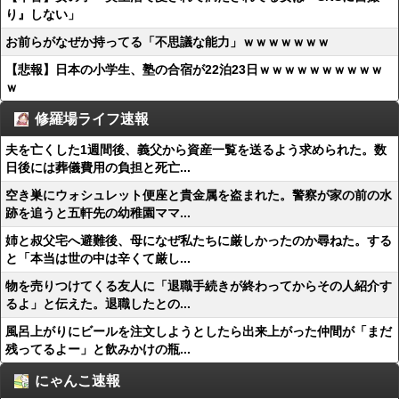
り』しない」
お前らがなぜか持ってる「不思議な能力」ｗｗｗｗｗｗｗ
【悲報】日本の小学生、塾の合宿が22泊23日ｗｗｗｗｗｗｗｗｗｗ
ｗ
修羅場ライフ速報
夫を亡くした1週間後、義父から資産一覧を送るよう求められた。数
日後には葬儀費用の負担と死亡...
空き巣にウォシュレット便座と貴金属を盗まれた。警察が家の前の水
跡を追うと五軒先の幼稚園ママ...
姉と叔父宅へ避難後、母になぜ私たちに厳しかったのか尋ねた。する
と「本当は世の中は辛くて厳し...
物を売りつけてくる友人に「退職手続きが終わってからその人紹介す
るよ」と伝えた。退職したとの...
風呂上がりにビールを注文しようとしたら出来上がった仲間が「まだ
残ってるよー」と飲みかけの瓶...
にゃんこ速報