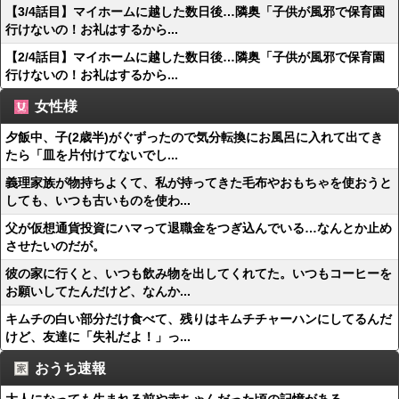
【3/4話目】マイホームに越した数日後…隣奥「子供が風邪で保育園
行けないの！お礼はするから...
【2/4話目】マイホームに越した数日後…隣奥「子供が風邪で保育園
行けないの！お礼はするから...
女性様
夕飯中、子(2歳半)がぐずったので気分転換にお風呂に入れて出てき
たら「皿を片付けてないでし...
義理家族が物持ちよくて、私が持ってきた毛布やおもちゃを使おうと
しても、いつも古いものを使わ...
父が仮想通貨投資にハマって退職金をつぎ込んでいる…なんとか止め
させたいのだが。
彼の家に行くと、いつも飲み物を出してくれてた。いつもコーヒーを
お願いしてたんだけど、なんか...
キムチの白い部分だけ食べて、残りはキムチチャーハンにしてるんだ
けど、友達に「失礼だよ！」っ...
おうち速報