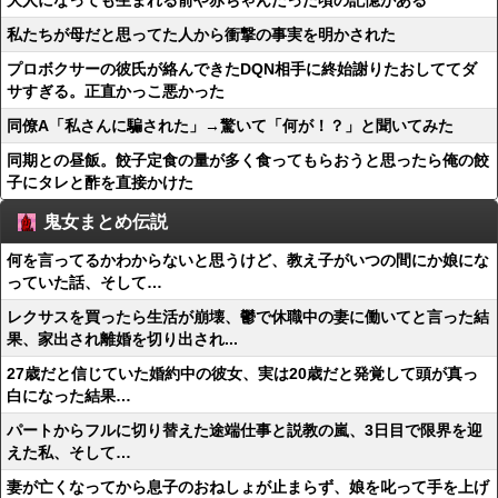
大人になっても生まれる前や赤ちゃんだった頃の記憶がある
私たちが母だと思ってた人から衝撃の事実を明かされた
プロボクサーの彼氏が絡んできたDQN相手に終始謝りたおしててダ
サすぎる。正直かっこ悪かった
同僚A「私さんに騙された」→驚いて「何が！？」と聞いてみた
同期との昼飯。餃子定食の量が多く食ってもらおうと思ったら俺の餃
子にタレと酢を直接かけた
鬼女まとめ伝説
何を言ってるかわからないと思うけど、教え子がいつの間にか娘にな
っていた話、そして…
レクサスを買ったら生活が崩壊、鬱で休職中の妻に働いてと言った結
果、家出され離婚を切り出され...
27歳だと信じていた婚約中の彼女、実は20歳だと発覚して頭が真っ
白になった結果…
パートからフルに切り替えた途端仕事と説教の嵐、3日目で限界を迎
えた私、そして…
妻が亡くなってから息子のおねしょが止まらず、娘を叱って手を上げ