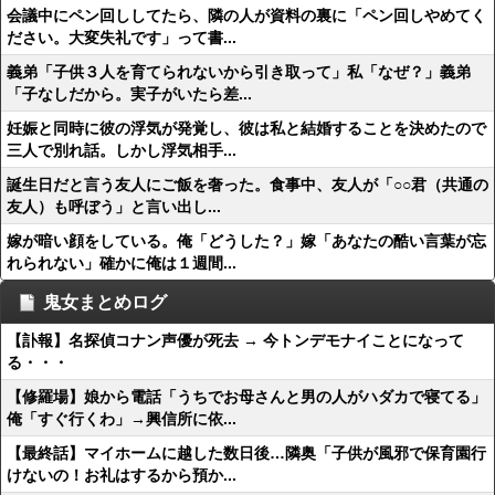
会議中にペン回ししてたら、隣の人が資料の裏に「ペン回しやめてく
ださい。大変失礼です」って書...
義弟「子供３人を育てられないから引き取って」私「なぜ？」義弟
「子なしだから。実子がいたら差...
妊娠と同時に彼の浮気が発覚し、彼は私と結婚することを決めたので
三人で別れ話。しかし浮気相手...
誕生日だと言う友人にご飯を奢った。食事中、友人が「○○君（共通の
友人）も呼ぼう」と言い出し...
嫁が暗い顔をしている。俺「どうした？」嫁「あなたの酷い言葉が忘
れられない」確かに俺は１週間...
鬼女まとめログ
【訃報】名探偵コナン声優が死去 → 今トンデモナイことになって
る・・・
【修羅場】娘から電話「うちでお母さんと男の人がハダカで寝てる」
俺「すぐ行くわ」→興信所に依...
【最終話】マイホームに越した数日後…隣奥「子供が風邪で保育園行
けないの！お礼はするから預か...