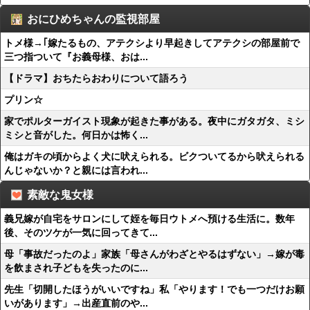
おにひめちゃんの監視部屋
トメ様→｢嫁たるもの、アテクシより早起きしてアテクシの部屋前で
三つ指ついて『お義母様、おは...
【ドラマ】おちたらおわりについて語ろう
プリン☆
家でポルターガイスト現象が起きた事がある。夜中にガタガタ、ミシ
ミシと音がした。何日かは怖く...
俺はガキの頃からよく犬に吠えられる。ビクついてるから吠えられる
んじゃないか？と親には言われ...
素敵な鬼女様
義兄嫁が自宅をサロンにして姪を毎日ウトメへ預ける生活に。数年
後、そのツケが一気に回ってきて...
母「事故だったのよ」家族「母さんがわざとやるはずない」→嫁が毒
を飲まされ子どもを失ったのに...
先生「切開したほうがいいですね」私「やります！でも一つだけお願
いがあります」→出産直前のや...