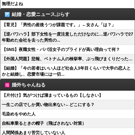
無理だよね
結婚・恋愛ニュースぷらす
【育児】「男性の産後うつが課題です。」←女さん「は？」
【逆パワハラ】部下女性を一度注意しただけなのに…逆パワハラで27
年勤めた会社を去った男性の...
【SNS】夜職女性・パパ活女子のプライドが高い理由って何？
【外国人問題】悲報、ベトナム人の検挙率、ぶっ飛びまくりだった…
【結婚】「今の若者はいい人ほど社会人3年目くらいで大学の恋人と
かと結婚し、恋愛市場には一切...
婚外ちゃんねる
【片付け】気がつけば溜まっているもの【しなさい】
一生この店でしか買い物出来ない←どこにする？
毛染めをやめた人
自転車乗るときの帽子（飛ばされない対策）
人間関係あまり苦労していない人