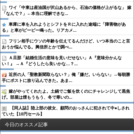
ワイ「中東は産油国が沢山あるから、石油の価格が上がるな」 嫁
「なんで？」←本当に理解できな...
車庫に車を入れようとシフトをＲに入れた途端に「障害物があ
る」と車がピーピー鳴った。リアカメ...
フリン相手にウソの年齢を伝えてるんだけど、いつ本当のこと言
おうか悩んでる。興信所とかで調べ...
Ａ旦那「結婚生活の意味を見いだせない」Ａ『意味分かんな
い！』 →Ａ『どうしたら良いかな…？...
近所の人「聖教新聞取らない？」俺「嫌だ。いらない」→毎朝勝
手にポストに放り込んできた。あま...
嫁がやってくれたよ。土鍋でご飯を炊くのにチャレンジして黒焦
げ。部屋は煙もうもう、冬で寒いの...
【同人誌】陸上部の彼女、顧問のおっさんに犯されて中●︎しされ
ていた【10円セール】
今日のオススメ記事