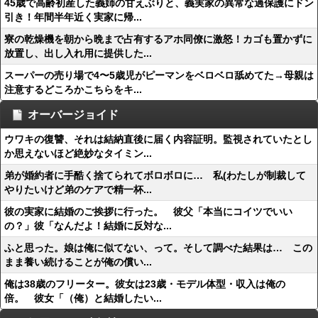
45歳で高齢初産した義姉の甘えぶりと、義実家の異常な過保護にドン
引き！年間半年近く実家に帰...
寮の乾燥機を朝から晩まで占有するアホ同僚に激怒！カゴも置かずに
放置し、出し入れ用に提供した...
スーパーの売り場で4〜5歳児がピーマンをベロベロ舐めてた→母親は
注意するどころかこちらをキ...
オーバージョイド
ウワキの復讐、それは結納直後に届く内容証明。監視されていたとし
か思えないほど絶妙なタイミン...
弟が婚約者に手酷く捨てられてボロボロに… 私(わたしが制裁して
やりたいけど弟のケアで精一杯...
彼の実家に結婚のご挨拶に行った。 彼父「本当にコイツでいい
の？」彼「なんだよ！結婚に反対な...
ふと思った。娘は俺に似てない、って。そして調べた結果は… この
まま養い続けることが俺の償い...
俺は38歳のフリーター。彼女は23歳・モデル体型・収入は俺の
倍。 彼女「（俺）と結婚したい...