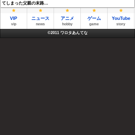
てしまった父親の末路…
VIP
ニュース
アニメ
ゲーム
YouTube
vip
news
hobby
game
story
©2011
ワロタあんてな