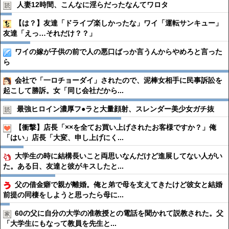
人妻12時間、こんなに淫らだったなんてワロタ
【は？】友達「ドライブ楽しかったな」ワイ「運転サンキュー」
友達「えっ…それだけ？？」
ワイの嫁が子供の前で人の悪口ばっか言うんからやめろと言った
ら
会社で「一ロチョーダイ」されたので、泥棒女相手に民事訴訟を
起こして勝訴。女「同じ会社だから...
最強ヒロイン濃厚フ●︎ラと大量顔射、スレンダー美少女ガチ抜
【衝撃】店長「××を全てお買い上げされたお客様ですか？」俺
「はい」店長「大変、申し上げにく...
大学生の時に結構長いこと両思いなんだけど進展してない人がい
た。ある日、友達と彼がキスしたと...
父の借金癖で親が離婚。俺と弟で母を支えてきたけど彼女と結婚
前提の同棲をしようと思ったら母に...
60の父に自分の大学の准教授との電話を聞かれて説教された。父
「大学生にもなって教員を先生と...