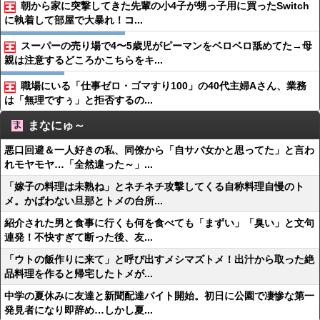
朝から家に突撃してきた先輩の小4子が甥っ子用に買ったSwitch
に執着して部屋で大暴れ！コ...
スーパーの売り場で4〜5歳児がピーマンをベロベロ舐めてた→母
親は注意するどころかこちらをキ...
職場にいる「仕事ゼロ・ゴマすり100」の40代主婦Aさん、業務
は「無理ですぅ」と拒否するの...
まなにゅ～
悪口回避＆一人好きの私、同僚から「自サバ女かと思ってた」と言わ
れモヤモヤ…「全然違った～」...
「嫁子の料理は未熟ね」とネチネチ攻撃してくる自称料理自慢のト
メ。かばわない旦那とトメの台所...
紹介された男と食事に行くも何を食べても「まずい」「臭い」と文句
連発！不快すぎて断った後、友...
「ウトの飯作りに来て」と呼び出すメシマズトメ！出汁から取った絶
品料理を作ると帰宅したトメが...
中学の夏休みに友達と新聞配達バイト開始。初日に公園で凄惨な第一
発見者になり即辞め…しかし夏...