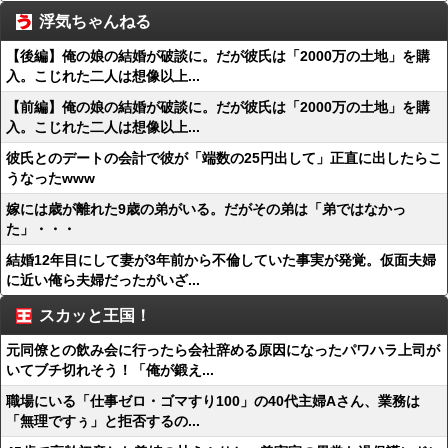
浮気ちゃんねる
【後編】俺の娘の結婚が破談に。だが彼氏は「2000万の土地」を購
入。こじれた二人は想像以上...
【前編】俺の娘の結婚が破談に。だが彼氏は「2000万の土地」を購
入。こじれた二人は想像以上...
彼氏とのデートの会計で彼が「端数の25円出して」正直に出したらこ
うなったwww
嫁には歳が離れた9歳の弟がいる。だがその弟は「弟ではなかっ
た」・・・
結婚12年目にして妻が3年前から不倫していた事実が発覚。仮面夫婦
に近い俺ら夫婦だったがいざ...
スカッと王国！
元同僚との飲み会に行ったら会社辞める原因になったパワハラ上司が
いてブチ切れそう！「俺が鍛え...
職場にいる「仕事ゼロ・ゴマすり100」の40代主婦Aさん、業務は
「無理ですぅ」と拒否するの...