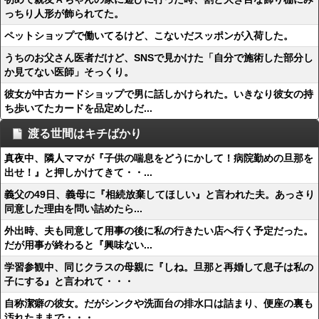
っちり人形が飾られてた。
ペットショップで働いてるけど、こないだスッポンが入荷した。
うちのお父さん医者だけど、SNSで見かけた「自分で施術した部分し
か見てない医師」そっくり。
彼女が中古カードショップで男に話しかけられた。いきなり彼女の持
ち歩いてたカードを品定めしだ...
渡る世間はキチばかり
真夜中、隣人ママが『子供の喘息をどうにかして！病院勤めの旦那を
出せ！』と押しかけてきて・・...
義父の49日、義母に『相続放棄してほしい』と言われた夫。あっさり
同意した理由を問い詰めたら...
外出時、夫も同意して用事の後に私の行きたい店へ行く予定だった。
だが用事が終わると『興味ない...
学習参観中、同じクラスの母親に『しね。旦那と再婚して息子は私の
子にする』と言われて・・・
自称潔癖の彼女。だがシンクや洗面台の排水口は詰まり、便座の裏も
汚れたままで・・・