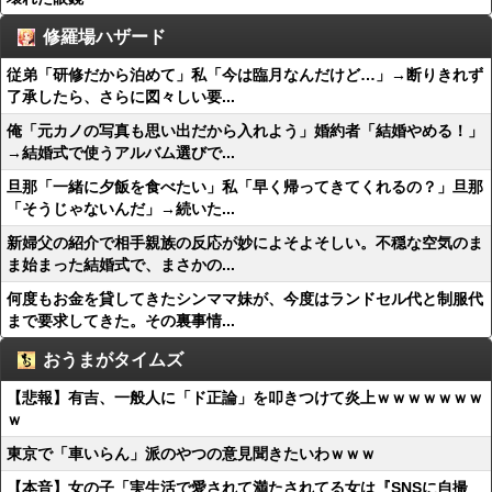
修羅場ハザード
従弟「研修だから泊めて」私「今は臨月なんだけど…」→断りきれず
了承したら、さらに図々しい要...
俺「元カノの写真も思い出だから入れよう」婚約者「結婚やめる！」
→結婚式で使うアルバム選びで...
旦那「一緒に夕飯を食べたい」私「早く帰ってきてくれるの？」旦那
「そうじゃないんだ」→続いた...
新婦父の紹介で相手親族の反応が妙によそよそしい。不穏な空気のま
ま始まった結婚式で、まさかの...
何度もお金を貸してきたシンママ妹が、今度はランドセル代と制服代
まで要求してきた。その裏事情...
おうまがタイムズ
【悲報】有吉、一般人に「ド正論」を叩きつけて炎上ｗｗｗｗｗｗｗ
ｗ
東京で「車いらん」派のやつの意見聞きたいわｗｗｗ
【本音】女の子「実生活で愛されて満たされてる女は『SNSに自撮