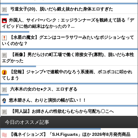
弓道女子(20)、脱いだら鍛え抜かれた身体エロすぎた
外国人、サイバーパンク：エッジランナーズを観終えて語る「デ
イビッドに他の結末はなかったの？...
【水星の魔女】グエンはコーラサワーみたいなポジションなって
いくのかな？
【画像】男だらけの町工場で働く溶接女子(寡黙)、脱いだら本性
エグかった
【悲報】ジャンプ+で連載中のなろう系漫画、ボコボコに叩かれ
てしまう
六本木の女のセ●︎クス、エロすぎる
悠木碧さん、わりと演技の幅が広い！！
【同人誌】お姉さんの性欲むらむらから宅配ち〇こへ
今日のオススメ記事
【魂ネイションズ】「S.H.Figuarts」ほか 2026年8月発売商品