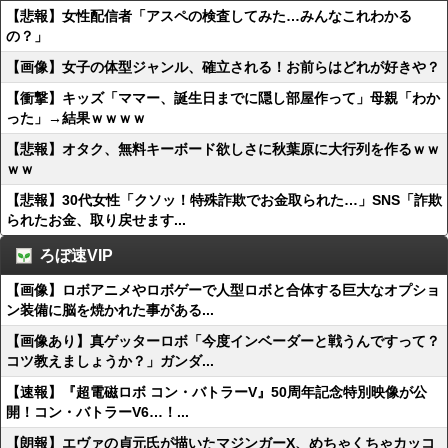
【悲報】女性配信者「アスペの検査してみた…みんなこれわかる
の？」
【画像】女子の体型ジャンル、確立される！お前らはどれが好きや？
【衝撃】キッズ「ママー、誕生日までに隠し部屋作って」母親「わか
った」→結果ｗｗｗｗ
【悲報】オタク、無料キーボード欲しさに秋葉原に大行列を作るｗｗ
ｗｗ
【悲報】30代女性「クソッ！特殊詐欺でお金取られた…」SNS「詐欺
られたお金、取り戻せます...
ろぼ速VIP
【画像】ロボアニメやロボゲーで人型ロボと合体する巨大なオプショ
ン装備に脳を焼かれた事がある...
【画像あり】真ゲッターロボ「今度インベーダーと戦うんですって？
コツ教えましょうか？」ガンダ...
【速報】『超電磁ロボ コン・バトラーV』50周年記念特別映像が公
開！コン・バトラーV6…！...
【朗報】エヴァの貞元氏が描いたマジンガーX、めちゃくちゃカッコ