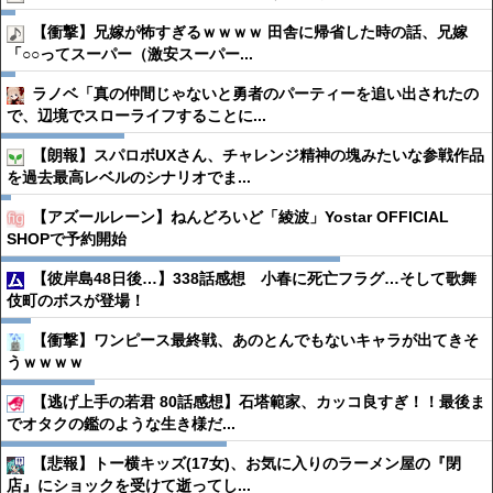
【衝撃】兄嫁が怖すぎるｗｗｗｗ 田舎に帰省した時の話、兄嫁
「○○ってスーパー（激安スーパー...
ラノベ「真の仲間じゃないと勇者のパーティーを追い出されたの
で、辺境でスローライフすることに...
【朗報】スパロボUXさん、チャレンジ精神の塊みたいな参戦作品
を過去最高レベルのシナリオでま...
【アズールレーン】ねんどろいど「綾波」Yostar OFFICIAL
SHOPで予約開始
【彼岸島48日後…】338話感想 小春に死亡フラグ…そして歌舞
伎町のボスが登場！
【衝撃】ワンピース最終戦、あのとんでもないキャラが出てきそ
うｗｗｗｗ
【逃げ上手の若君 80話感想】石塔範家、カッコ良すぎ！！最後ま
でオタクの鑑のような生き様だ...
【悲報】トー横キッズ(17女)、お気に入りのラーメン屋の『閉
店』にショックを受けて逝ってし...