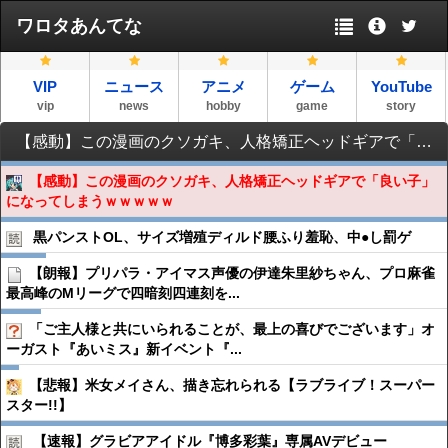
ワロタあんてな
VIP
ニュース
アニメ
ゲーム
YouTube
vip
news
hobby
game
story
【感動】この漫画のクソガキ、人格矯正ヘッドギアで「良い子」になってしまうｗｗｗｗｗ
【感動】この漫画のクソガキ、人格矯正ヘッドギアで「良い子」
になってしまうｗｗｗｗｗ
黒パンストOL、サイズ増殖ディルド腰ふり羞恥、中●︎し罰ゲ
【朗報】プリパラ・アイマス声優の伊達朱里紗ちゃん、プロ麻雀
最高峰のMリーグで四暗刻四連刻を...
「ご主人様と共にいられることが、最上の喜びでございます」オ
ーガスト『あいミス』新イベント『...
【悲報】米女メイさん、描き忘れられる【ラブライブ！スーパー
スター!!】
【速報】グラビアアイドル『博多彩葉』専属AVデビュー