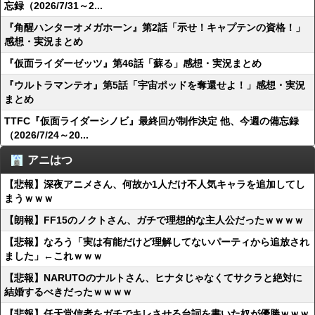
忘録（2026/7/31～2...
『角醒ハンターオメガホーン』第2話「示せ！キャプテンの資格！」
感想・実況まとめ
『仮面ライダーゼッツ』第46話「蘇る」感想・実況まとめ
『ウルトラマンテオ』第5話「宇宙ポッドを奪還せよ！」感想・実況
まとめ
TTFC『仮面ライダーシノビ』最終回が制作決定 他、今週の備忘録
（2026/7/24～20...
アニはつ
【悲報】深夜アニメさん、何故か1人だけ不人気キャラを追加してし
まうｗｗｗ
【朗報】FF15のノクトさん、ガチで理想的な主人公だったｗｗｗｗ
【悲報】なろう「実は有能だけど理解してないパーティから追放され
ました」←これｗｗｗ
【悲報】NARUTOのナルトさん、ヒナタじゃなくてサクラと絶対に
結婚するべきだったｗｗｗｗ
【悲報】任天堂信者をガチでキレさせる台詞を書いた奴が優勝ｗｗｗ