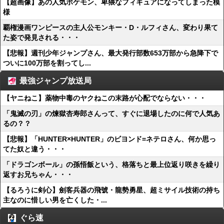
【超画像】あの人気ポケモン、卑猥なフィギュアになってしまった模
様
覇権漫画ワンピースの主人公モンキー・D・ルフィさん、変わり果て
た姿で発見される・・・
【悲報】週刊少年ジャンプさん、最大発行部数653万部から急降下で
ついに100万部を割ってし...
最強ジャンプ放送局
【ヤニねこ】薬物中毒のヤクねこの末路が心配でならない・・・
「鬼滅の刃」の煉獄杏寿郎さんって、すぐに退場したのに何で人気あ
るの？？
【悲報】「HUNTER×HUNTER」のビヨンド=ネテロさん、何か思っ
てた奴と違う・・・
「ドラゴンボール」の孫悟飯という、格落ちと最上位返り咲きを繰り
返すお兄ちゃん・・・
【るろうに剣心】劍客兵器の飛號・龍勢勇星、超ミサイル技術の持ち
主なのに惜しい男を亡くした・...
ぐら速