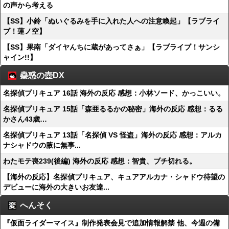
の声から考える
【SS】小鈴「ぬいぐるみを手に入れた人への注意喚起」【ラブライ
ブ！蓮ノ空】
【SS】果南「ダイヤんちに蔵があってさぁ」【ラブライブ！サンシ
ャイン!!】
蠱惑の壺DX
名探偵プリキュア 16話 海外の反応 感想：小林ソード、かっこいい。
名探偵プリキュア 15話「森亜るるかの秘密」海外の反応 感想：るる
かさん43歳…
名探偵プリキュア 13話「名探偵 VS 怪盗」海外の反応 感想：アルカ
ナシャドウの腋に無事...
わたモテ喪239(後編) 海外の反応 感想：智貴、ブチ切れる。
【海外の反応】名探偵プリキュア、キュアアルカナ・シャドウ待望の
デビューに海外の大きいお友達...
へんそく
『仮面ライダーマイス』制作発表会見で追加情報解禁 他、今週の備