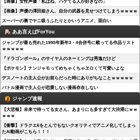
【画像】女性声優「私はね、ハゲてる人が好きなの」
【画像】声優の澤田姫さん、自分の武器を見せつけてしまうｗｗｗｗ
スーパーの裏でヤニ吸うふたりとかいうアニメ、面白い
ああ言えばForYou
ジャンプが最も売れた1995年新年3・4合併号に載ってる作品リスト
ｗｗｗｗｗ
『ドラゴンボール』のサイヤ人のネーミングは秀逸だけど
【ポケモン】ナンジャモってめちゃくちゃヱロくて可愛いよな
デスノートの主人公がお前らだった時にありがちなことｗｗｗｗｗ
バトル漫画で主人公が恋愛しない漫画存在しない
ジャンプ速報
【大悲報】未来で待ってる女さん、あまりにも多すぎて大渋滞にｗｗ
ｗｗｗ
【衝撃】ドラクエ6をとんでもないクオリティでアニメ化してしまっ
たAI動画がこちら！！！