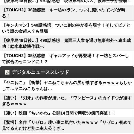
【彼岸島48日後…】491話感想 現彼岸島のボス、彼岸王子が登場！
【TOUGH2】36話感想 キー坊vsラン、ついに闘いのゴングが鳴
る！
【キン肉マン】540話感想 ついに刻の神が姿を現す！そしてピノと
いう謎の女超人？も登場
【彼岸島48日後…】490話感想 鬼面三人衆を退け無事都外へ進出成
功！給水車破壊作戦へ
【TOUGH2】35話感想 ギャルアッドが再登場！キー坊とスパーし
て試合のセコンドに！？
デジタルニューススレッド
『ヤニねこ』【衝撃】ヤニねこちゃんの尻が凄すぎるｗｗｗｗもしか
して…ヤニねこちゃんは…
【凄い】『刃牙』の作者が描いた、『ワンピース』のカイドウが凄す
ぎるｗｗｗｗ
【凄い】映画『ちいかわ』公開14日間で興収50億円突破！！
【驚愕】名作『リゼロ』凄い事に気付いたｗｗｗｗ『リゼロ』初めて
見てるんだけど別に主人公うざ...