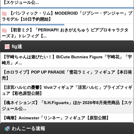
【スケジュール公...
【パシフィック・リム】MODEROID「ジプシー・デンジャー」プ
ラモデル【10日予約開始】
【初音ミク】「PERIHAPI! おきがえちゅう ピアプロキャラクタ
ーズ 2」トレフィグ【...
fig速
【宇崎ちゃんは遊びたい！】BiCute Bunnies Figure「宇崎花」「宇
崎月」メ...
【ホロライブ】POP UP PARADE「雪花ラミィ」フィギュア【本日発
売】
【涼宮ハルヒの憂鬱】Vivitフィギュア「涼宮ハルヒ」プライズフィギ
ュア【彩色原型公開】
【魂ネイションズ】「S.H.Figuarts」ほか 2026年8月発売商品【スケ
ジュール公...
【鳴潮】Animester「リンネー」フィギュア【原型公開】
わんこーる速報