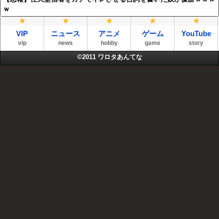
ｗ
VIP
ニュース
アニメ
ゲーム
YouTube
vip
news
hobby
game
story
©2011
ワロタあんてな