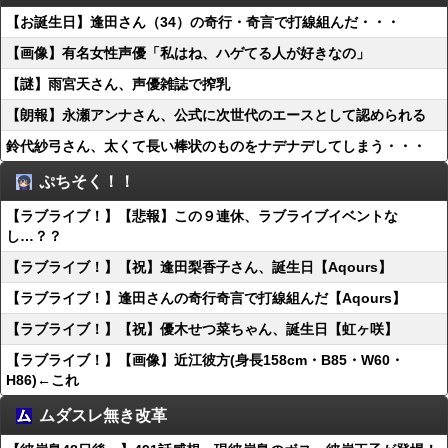
【お誕生日】逢田さん（34）の奇行・奇言で打線組んだ・・・
【画像】有名女性声優「私はね、ハゲてる人が好きなの」
【謎】雨宮天さん、声優雑誌で搾乳
【朗報】永瀬アンナさん、公式に次世代のエースとして認められる
鈴代紗弓さん、太くて長い棒状のものをナデナデしてしまう・・・
ぷちそく！！
【ラブライブ！】【悲報】この９連休、ラブライブイベントな
し…？？
【ラブライブ！】【祝】逢田梨香子さん、誕生日【Aqours】
【ラブライブ！】逢田さんの奇行奇言で打線組んだ【Aqours】
【ラブライブ！】【祝】優木せつ菜ちゃん、誕生日【虹ヶ咲】
【ラブライブ！】【画像】近江彼方(身長158cm・B85・W60・
H86)←これ
ムダスレ無き改革