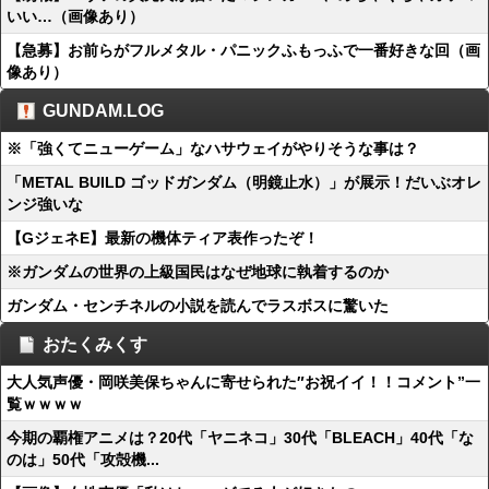
いい…（画像あり）
【急募】お前らがフルメタル・パニックふもっふで一番好きな回（画
像あり）
GUNDAM.LOG
※「強くてニューゲーム」なハサウェイがやりそうな事は？
「METAL BUILD ゴッドガンダム（明鏡止水）」が展示！だいぶオレ
ンジ強いな
【GジェネE】最新の機体ティア表作ったぞ！
※ガンダムの世界の上級国民はなぜ地球に執着するのか
ガンダム・センチネルの小説を読んでラスボスに驚いた
おたくみくす
大人気声優・岡咲美保ちゃんに寄せられた″お祝イイ！！コメント”一
覧ｗｗｗｗ
今期の覇権アニメは？20代「ヤニネコ」30代「BLEACH」40代「な
のは」50代「攻殻機...