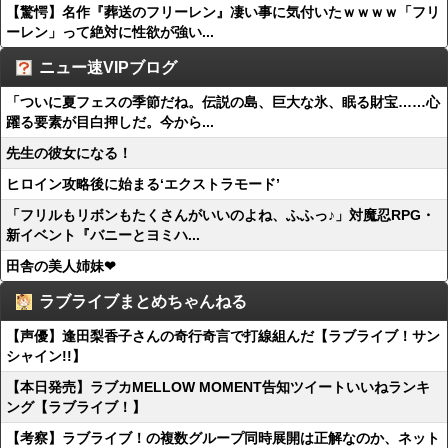
【驚愕】名作『葬送のフリーレン』凄い事に気付いたｗｗｗｗ「フリ
ーレン」って絶対に性欲が強い...
ニュー速VIPブログ
「ついに夏フェスの季節だね。伝説の島、巨大な氷、眠る財宝……心
躍る要素が目白押しだ。今から...
先生の彼女になる！
ヒロイン攻略後に始まる‘エクストラモード’
「フリルもリボンもたくさんがいいのよね、ふふっ♪」対魔忍RPG・
新イベント『バニーとヨミハ...
田舎の美人姉妹❤
ラブライブまとめちゃんねる
【声優】逢田梨香子さんの奇行奇言で打線組んだ【ラブライブ！サン
シャイン!!】
【本日発売】ラブカMELLOW MOMENT告知ツイートいいねランキ
ング【ラブライブ！】
【考察】ラブライブ！の複数グループ同時展開は正解なのか、ネット