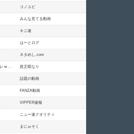
コノユビ
みんな見てる動画
キニ速
はーとログ
ネタめし.com
【衝撃】女さん｢アイドルが19歳にもなってスク水を着させられている！これは性的消費に違いない！！｣←コレｗｗｗｗｗｗｗｗｗｗ
貧乏暇なり
話題の動画
FANZA動画
VIPPER速報
ニュー速クオリティ
まにゅそく