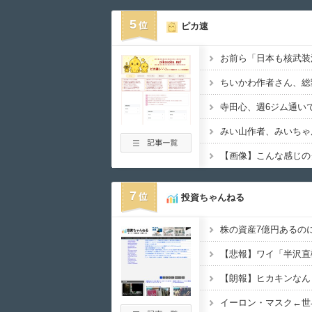
5
ピカ速
お前ら「日本も核武装
7
投資ちゃんねる