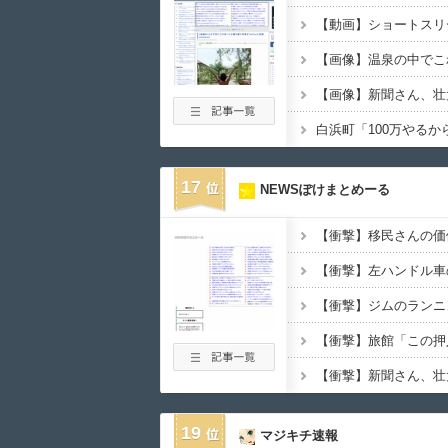
【画像】温泉の中でこ
白浜町「100万やる
17
NEWSぽけまとめーる
19
マジキチ速報