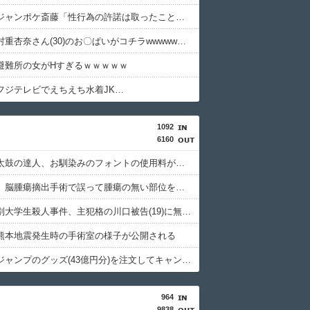
【悲報】ジャンポケ斎藤「性行為の許諾は取ったことありません」
【画像】村重杏奈さん(30)のお〇ぱいがコチラwwwwwwwwwwww
避難所の女がHすぎるｗｗｗｗｗ
フジテレビでえちえち水着JK…
1092
6160
【悲報】太鼓の達人、お馴染みのフォントの使用料が年間6万から年間320万になったので変更に
京大病院、脳腫瘍摘出手術で誤って腫瘍の無い部位を摘出 脳幹など損傷受け植物状態に
北海道江別大学生殺人事件、主犯格の川口被告(19)に無期懲役の判決
熊本地震発生時の手術室の様子が公開される
週間少年ジャンプのグッズ(43億円分)を注文してキャンセルした32歳女が逮捕
964
9838