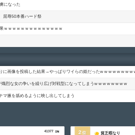
の虜になった
、屈辱50本番ハード祭
結果ｗｗｗｗｗｗｗｗｗｗｗｗｗｗ
像を投稿した結果→やっぱりワイらの姫だったw w w w w w w w w
な女の争いを繰り広げ対戦型になってしまうw w w w w w w w
ナマ腋を舐めるように映し出してしまう
41377
2
貧乏暇なり