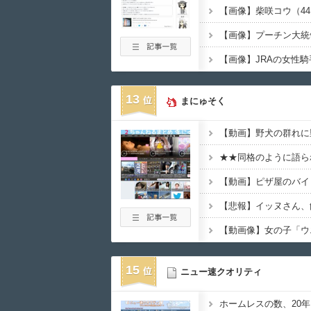
【画像】柴咲コウ（4
13
まにゅそく
【動画像】女の子「ウ
15
ニュー速クオリティ
ホームレスの数、20