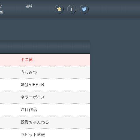
能
趣味
他
キニ速
うしみつ
妹はVIPPER
ネラーボイス
注目作品
投資ちゃんねる
ラビット速報