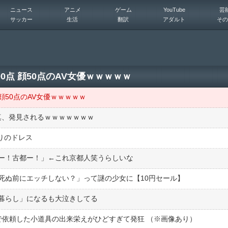
ニュース
アニメ
ゲーム
YouTube
芸
サッカー
生活
翻訳
アダルト
その
0点 顔50点のAV女優ｗｗｗｗｗ
顔50点のAV女優ｗｗｗｗｗ
写真、発見されるｗｗｗｗｗｗｗ
入りのドレス
ー！古都ー！」←これ京都人笑うらしいな
死ぬ前にエッチしない？」って謎の少女に【10円セール】
暮らし」になるも大泣きしてる
で依頼した小道具の出来栄えがひどすぎて発狂 （※画像あり）