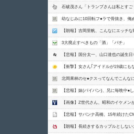
石破茂さん「トランプさんは私とすご
幼なじみに10回転フ●︎ラで骨抜き、
【朗報】吉岡里帆、こんなにエッチな
3大廃止すべきもの「酒」「パチ」
【悲報】国分太一、山口達也の誕生日をT
北岡果林のセ●︎クスってなんでこんな
【悲報】妹(パイパン)、兄に毎晩中●
【画像】Z世代さん、昭和のイケメン
【悲報】サバンナ高橋、15年続けたC
【朗報】長続きするカップルとしない