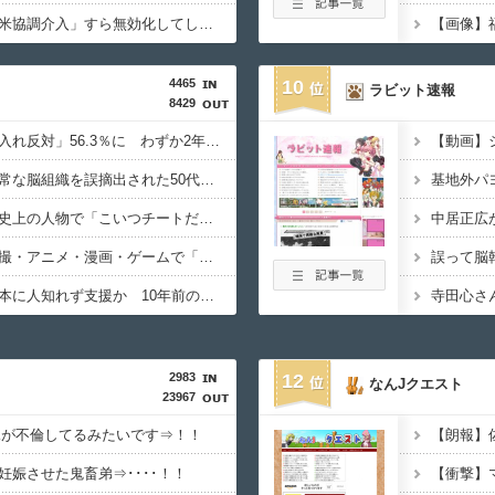
【悲報】日本円、「日米協調介入」すら無効化してしまうｗｗｗｗｗ
4465
10
ラビット速報
8429
【急増】「外国人受け入れ反対」56.3％に わずか2年で20.7ポイント増、東大調査「若い世代ほど増加」
【衝撃】京大病院で正常な脳組織を誤摘出された50代女性、手足も動かせず自発呼吸もできない重篤状態に…「意識はある」
【規格外】実在する歴史上の人物で「こいつチートだろ…」と思った奴あげてけ
中居正広
【トラウマ】映画・特撮・アニメ・漫画・ゲームで「主人公がガチで敗北した回」と聞いて真っ先に思い浮かぶのは？
【胸熱】中居正広、熊本に人知れず支援か 10年前の震災では3度現地入り「誰にも知られなくて良い」
2983
12
なんJクエスト
23967
親が不倫してるみたいです⇒！！
妊娠させた鬼畜弟⇒････！！