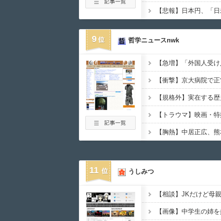
9
哲学ニュースnwk
11
うしみつ
【相談】JKだけど母
【画像】中学生の姉を