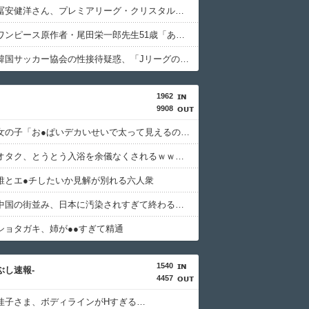
【朗報】冨安健洋さん、プレミアリーグ・クリスタルパレス加入を発表！背番号17「望んでいた場所」ｗｗｗｗｗｗｗｗｗｗ
【悲報】ワンピース原作者・尾田栄一郎先生51歳「あ、切り込む？笑」ｗｗｗｗｗｗｗｗｗｗ
【衝撃】韓国サッカー協会の性接待疑惑、「Jリーグの審判を統括する人物」も含まれると報道・・・・・・・・・
1962
9908
【画像】女の子「お●ぱいデカいせいで太って見えるのまじだるい????」
【速報】オタク、とうとう入浴を余儀なくされるｗｗｗｗｗｗｗ
誰とエ●チしたいか見解が別れる六人衆
【悲報】中国の街並み、日本に汚染されすぎて終わる・・・
ショタガキ、姉が●●すぎて精通
1540
つぶし速報-
4457
佳子さま、ボディラインがHすぎる…