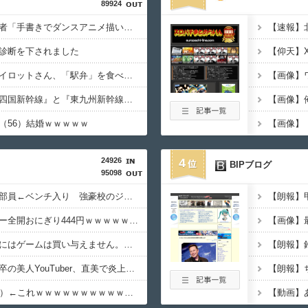
89924
【悲報】ワンダンス作者「手書きでダンスアニメ描いてみました」←アニメの当てつけにしか見えないと話題に
診断を下されました
【悲報】 飛行機のパイロットさん、「駅弁」を食べていることがバレる……
【朗報】 国交省「『四国新幹線』と『東九州新幹線』、ガチで検討するわ。ガチのマジ」
（56）結婚ｗｗｗｗｗ
24926
4
BIPブログ
95098
【悲報】仙台育英の女部員←ベンチ入り 強豪校のジャガイモダンサー←ベンチ外
【画像】ロピアのパワー全開おにぎり444円ｗｗｗｗｗｗｗｗｗｗｗｗ
【悲報】親「うちの子にはゲームは買い与えません。本だけで十分」→結果ｗｗｗ
【朗報】
【悲報】東科大医学部卒の美人YouTuber、直美で炎上・・・
幽☆遊☆白書（全19巻）←これｗｗｗｗｗｗｗｗｗｗｗｗｗｗ
【動画】