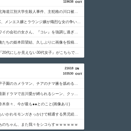
119638
【速報】北海道江別大学生殺人事件、主犯格の川口被告(19)に無期懲役の判決←これ、妥当だと思う？？？？？？
【仰天】X、メンエス嬢とラウンジ嬢が熾烈な女の争いを繰り広げ対戦型になってしまうw w w w w w w w
【画像】ワイの会社の女さん、『コレ』を強調し過ぎて完全にあたしこ枠を狙ってるんだがw w w w w w w w w w w w
【画像】俺たちの姫本田望結、久しぶりに画像を投稿した結果→やっぱりワイらの姫だったw w w w w w w w w w
【画像】『20代にしか見えない30代女子』がこちらです←お前らから見てどう？？？？？？？
21618
103530
【朗報】甲子園のカメラマン、チアのナマ腋を舐めるように映し出してしまう
【画像】最新ドラマで吉川愛が縛られるシーン、クッソシコいwwwwwwww
鈴木奈々、今が最も●●とのこと(画像あり)
【朗報】ちいかわモモンガきっかけで精通する男児続出の夏wwwww
あのちゃん、また我々をシコらすｗｗｗｗｗｗ