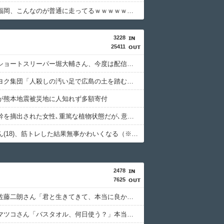
【画像】福岡、こんなのが普通に走ってるｗｗｗｗｗｗｗｗｗｗｗｗｗｗｗｗ
3228
25411
【動画】ショートスリーパー堀大輔さん、今度は配信中に突然号泣「ずっと涙が止まらない」
基地外パヨク集団「人殺しの汚い足で広島の土を踏むな！」→広島県民「お前らの方が汚いんじゃ！」（※動画あり）
が熊本地震被災地に人知れず多額寄付
誤って脳幹を摘出された女性､重篤な植物状態だが､意識は正常で何かを思考していると判明
寺田心さん(18)、筋トレした結果無事かわいくなる（※画像あり）
2478
7625
【朗報】佐藤二朗さん「君と生きてきて、本当に良かった」妻とのハグを報告ｗｗｗｗｗｗｗｗｗｗ
【衝撃】マツコさん「バスタオル、何日使う？」本当の答えがヤバすぎる・・・・・・・・・