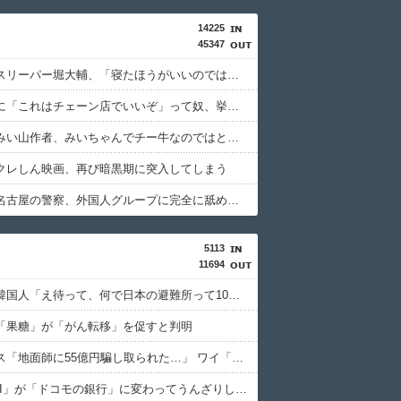
14225
45347
ショートスリーパー堀大輔、「寝たほうがいいのでは？のコメントにブチギレ
じゃあ逆に「これはチェーン店でいいぞ」って奴、挙げてけwwwwwwwww
【朗報】みい山作者、みいちゃんでチー牛なのではという疑惑が生まれるwwwwwww
クレしん映画、再び暗黒期に突入してしまう
【動画】名古屋の警察、外国人グループに完全に舐められる
5113
11694
【悲報】韓国人「え待って、何で日本の避難所って10年前と同レベルなの(ドン引き
「果糖」が「がん転移」を促すと判明
積水ハウス「地面師に55億円騙し取られた…」 ワイ「はえーかわいそう…会社滅茶苦茶やろなぁ」
「住信SBI」が「ドコモの銀行」に変わってうんざりしてるやつｗｗｗｗｗｗｗ