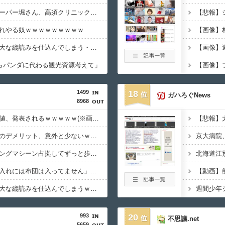
【動画】ショートスリーパー堀さん、高須クリニックに医学的に詰められてガチ切れｗｗｗ
れやる奴ｗｗｗｗｗｗｗｗｗ
【画像】新聞さん、壮大な縦読みを仕込んでしまう・・・
【画像】
からパンダに代わる観光資源考えて」
【画像】
1499
18
ガハろぐNews
8968
【衝撃】移民さんの価値、発表されるｗｗｗｗｗ(※画像あり)
【衝撃】左ハンドル車のデメリット、意外と少ないｗｗｗｗｗ
【衝撃】ジムのランニングマシーン占拠してずっと歩いてる男の正体←これｗｗｗｗｗ
【衝撃】旅館「この押入れには布団は入ってません」←これｗｗｗｗｗ(※画像あり)
【動画】
【衝撃】新聞さん、壮大な縦読みを仕込んでしまうｗｗｗｗｗ(※画像あり)
993
20
不思議.net
5659