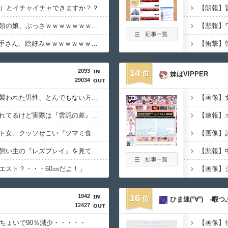
4）とイチャイチャできますか？？
【画像】プーチン大統領の娘、ぶっさｗｗｗｗｗｗｗｗｗｗｗｗｗ
【画像】JRAの女性騎手さん、陰好みｗｗｗｗｗｗｗｗｗｗｗｗｗｗ
2093
14
妹はVIPPER
29034
【動画】野犬の群れに襲われた男性、とんでもない方法で制圧するｗｗｗｗｗｗｗ
★★同格のように語られてるけど実際は『雲泥の差』があるものと言えば？
【動画】ピザ屋のバイト女、クッソせこい『ツマミ食い』をして炎上
【画像】
【悲報】イッヌさん、飼い主の『レズプレイ』を見てドン引き・・・
エスト？・・・60㎝だよ！」
【画像】
1942
16
ひま速(°∀°) -暇
12427
年ちょいで90％減少・・・・・
【画像】