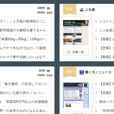
19695
6
ぶる速
65481
汁！」←１万発の核弾頭どこに
ちいかわ作者さん、総額30億超の大豪邸を建てるｗｗｗｗｗｗｗｗｗｗｗｗｗｗｗｗｗｗｗ
寺田心、週6ジム通いで体重62kg→82kgに 110kgのベンチプレス持ち上げる姿披露
みい山作者、みいちゃんでチー牛なのではという疑惑が生まれるｗｗｗｗｗｗｗ
【悲報】
【画像】こんな感じのクルマで車中泊旅したいよな？？？
5530
8
働くモノニュース
15003
株の資産7億円あるのに「株主優待」で生活してガンになる人生・・・
【悲報】ワイ「半沢直樹みたいな銀行員カッコいい」銀行員の友人「あんな奴居ねえよ」
【悲報】
【朗報】ヒカキンなんと「実質200万円以上の支援物資」を寄付してしまう
イーロン・マスク←世界一の金持ちなのになんかあんまり「羨ましい」と感じない理由