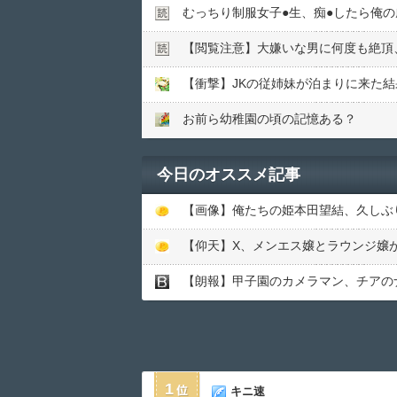
むっちり制服女子●︎生、痴●︎したら俺
【閲覧注意】大嫌いな男に何度も絶頂
【衝撃】JKの従姉妹が泊まりに来た
お前ら幼稚園の頃の記憶ある？
今日のオススメ記事
【画像】俺たちの姫本田望結、久しぶりに画
【仰天】X、メンエス嬢とラウンジ嬢が熾烈
【朗報】甲子園のカメラマン、チアの
1
キニ速