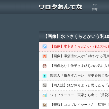
VIP
野球
【画像】水卜さくらとかいう乳10
【画像】水卜さくらとかいう乳100点 
【画像】潔癖症の人がｷﾞｬｵｵｵﾝする
【画像あり】佳子さま(31)のお気に
関東人「鎌倉すごーい！歴史を感じる
【同人誌】飛び降りようと思ったら「
ワイフリーター、実家から出て「賃貸
【悲報】コスプレイヤーさん、5万円