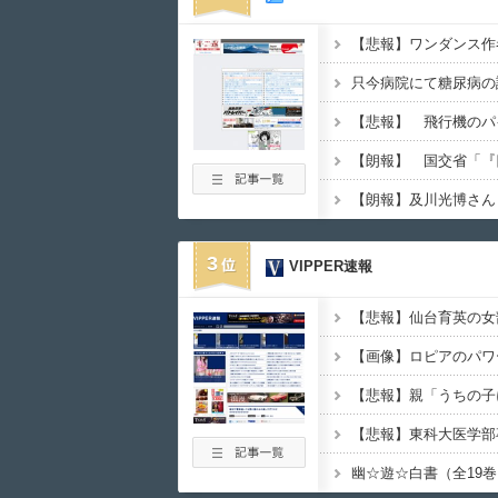
只今病院にて糖尿病の
【朗報】及川光博さん
3
VIPPER速報