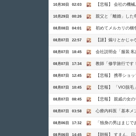
【悲報】 会社の機械
10月30日
02:03
親父と「離婚」した
10月29日
00:26
初めてメルカリの梱
08月08日
04:01
【謎】煽りとかじゃ
08月07日
22:57
会社説明会「服装:私
08月07日
18:45
教師「修学旅行です
08月07日
17:34
【悲報】 携帯ショ
08月07日
12:45
【悲報】 「VIO脱毛
08月07日
10:45
【悲報】 親戚の女
08月07日
08:45
心療内科医「基本メ
08月07日
03:58
「独身の男はまじで
08月06日
17:32
【朗報】 すまん、
08月06日
14:45