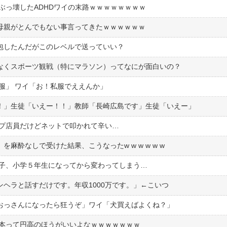
ぶっ壊したADHDワイの末路ｗｗｗｗｗｗｗｗ
母親がとんでもない事言ってきたｗｗｗｗｗｗ
包したんだがこのレベルで送っていい？
なくスポーツ観戦（特にマラソン）ってなにが面白いの？
服」 ワイ「お！私服でええんか」
！」生徒「いえー！！」教師「長崎広島です」生徒「いえー」
ップ店員だけどネットで叩かれて辛い…
」を麻酔なしで受けた結果、こうなったw w w w w w
の子、小学５年生になってから変わってしまう…
ンヘラと話すだけです。年収1000万です。」←こいつ
おっさんになったら狂うぞ」ワイ「犬買えばよくね？」
日本って円高のほうがいいよなｗｗｗｗｗｗｗ