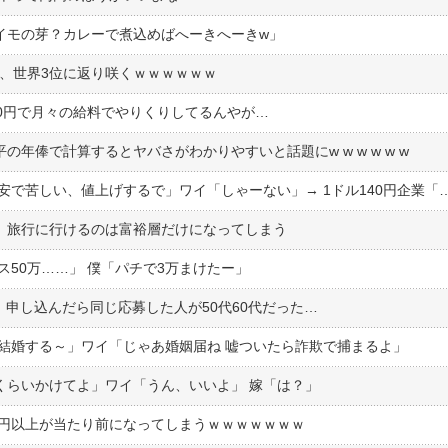
イモの芽？カレーで煮込めばへーきへーきw」
P、世界3位に返り咲くｗｗｗｗｗｗ
産0円で月々の給料でやりくりしてるんやが…
の年俸で計算するとヤバさがわかりやすいと話題にw w w w w w
円安で苦しい、値上げするで」ワイ「しゃーない」→ 1ドル140円企業「
、旅行に行けるのは富裕層だけになってしまう
ナス50万……」 僕「パチで3万まけたー」
申し込んだら同じ応募した人が50代60代だった…
と結婚する～」ワイ「じゃあ婚姻届ね 嘘ついたら詐欺で捕まるよ」
くらいかけてよ」ワイ「うん、いいよ」 嫁「は？」
0円以上が当たり前になってしまうｗｗｗｗｗｗｗ