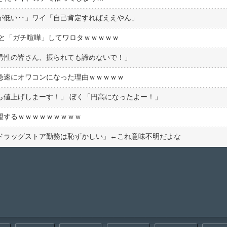
が低い‥」ワイ「自己肯定すればええやん」
輩と「ガチ喧嘩」してワロタｗｗｗｗｗ
男性の皆さん、振られても諦めないで！」
急速にオワコンになった理由ｗｗｗｗｗ
ら値上げしまーす！」 ぼく「円高になったよー！」
絶望するｗｗｗｗｗｗｗｗｗ
ドラッグストア勤務は恥ずかしい」←これ意味不明だよな