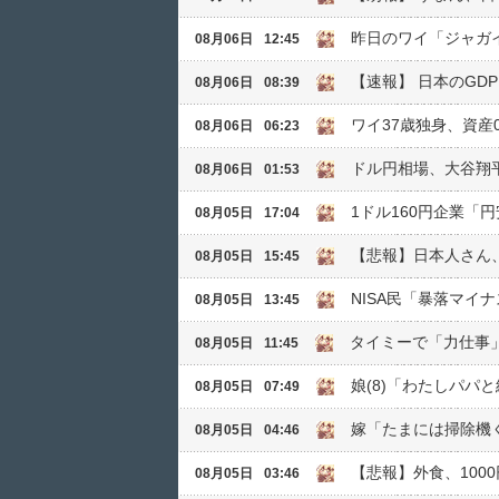
昨日のワイ「ジャガ
08月06日
12:45
【速報】 日本のGD
08月06日
08:39
ワイ37歳独身、資
08月06日
06:23
ドル円相場、大谷翔平
08月06日
01:53
1ドル160円企業「
08月05日
17:04
【悲報】日本人さん
08月05日
15:45
NISA民「暴落マイ
08月05日
13:45
タイミーで「力仕事」
08月05日
11:45
娘(8)「わたしパパ
08月05日
07:49
嫁「たまには掃除機
08月05日
04:46
【悲報】外食、100
08月05日
03:46