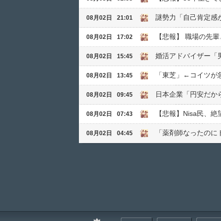
謎勢力「自己肯定感
08月02日
21:01
【悲報】 職場の先
08月02日
17:02
婚活アドバイザー「
08月02日
15:45
「東芝」←コイツが
08月02日
13:45
日本企業「円安だか
08月02日
09:45
【悲報】Nisa民、
08月02日
07:43
「薬剤師なったのに
08月02日
04:45