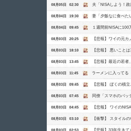
夫「NISAしよう！
08月05日
02:30
妻「夕飯なに食べた
08月04日
19:30
１週間前NISAに1
08月04日
09:45
【悲報】ワイの元カノ
08月03日
20:25
【悲報】 悪いこと
08月03日
18:10
【悲報】最近の若者
08月03日
13:45
ラーメンに入ってる
08月03日
11:45
【悲報】 ぼくの積立
08月03日
09:45
同僚「スマホのバッ
08月03日
07:45
【悲報】 ワイのNI
08月03日
04:45
【衝撃】 スタイル
08月03日
03:10
【悲報】33年生き
08月03日
02:53