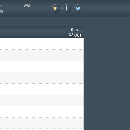
能
趣味
他
0
62