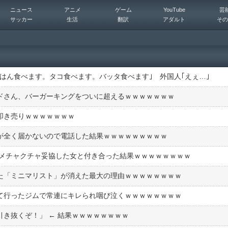
ニュース
アニメ
ゲーム
YouTube
芸
サッカー
生活
翻訳
アダルト
その
はん食べます。タコ食べます。バッタ食べます｣ 外国人｢えぇ…｣
ドさん、バーガーキングをついに超えるｗｗｗｗｗｗｗ
叩き売りｗｗｗｗｗｗｗ
が全く届かないので電話した結果ｗｗｗｗｗｗｗｗｗ
、メチャクチャ妥協した女と付き合った結果ｗｗｗｗｗｗｗｗ
た「ミニマリスト」が消えた最大の理由ｗｗｗｗｗｗｗｗ
て行ったジムで常連にキレられ咽び泣くｗｗｗｗｗｗｗｗ
引き抜くぞ！」 ← 結果ｗｗｗｗｗｗｗｗ