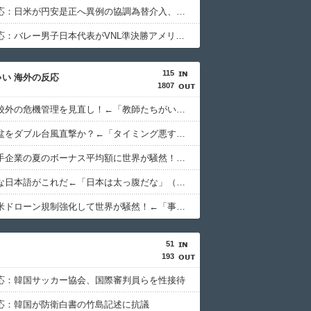
海外の反応：日米が円安是正へ異例の協調為替介入、アメリカ人から米国政府に批判続出、海外投資家からは危機シナリオも
海外の反応：バレー男子日本代表がVNL準決勝アメリカにフルセットで惜敗するも名勝負だったと世界中のファン大感動
115
い 海外の反応
1807
日本が学校外の危機管理を見直し！←「教師たちがいい加減だからね」（海外の反応）
日本のお盆をダブル台風直撃か？←「タイミング悪すぎる！」（海外の反応）
日本の大手企業の夏のボーナス平均額に世界が騒然！←「一部のエリートの話でしょ？」（海外の反応）
私の好きな日本語がこれだ←「日本は太っ腹だな」（海外の反応）
中国が対米ドローン規制強化して世界が騒然！←「事実上の禁輸措置か？」（海外の反応）
51
193
応：韓国サッカー協会、国際審判員らを性接待
応：韓国が防衛白書の竹島記述に抗議