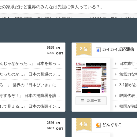
士の家系だけど世界のみんなは先祖に偉人っている？」
ン企業が過去10年間で半分となる。日本にとって良いことだな」
5188
2
カイカイ反応通信
6095
台風直撃か？←「タイミング悪すぎる！」（海外の反応）
海外「日本なんて行くんじゃなかった…」 日本を知ってしまったディズニー信者、帰国後『本家』に失望する事態に
2002W杯ベスト4も怪しいと言われてるよ！性接待がバレちゃったか
海外「全部日本の真似だったのか…」 日本の普通のテレビ番組が最新SNSの数十年先を行っていたと話題に
欧州「日本だけ反則だろ…」 世界の『日本びいき』にヨーロッパ全土から不満の声
海外「世界で日本を死守するぞ！」 日本の消防署を訪れたちびっ子集団が世界をメロメロに
韓国代表
海外「日本がキラキラして見える…」 日本の街頭インタビューに登場した女子高生4人組がエモすぎると話題に
？」茨城の不法滞在アパートに海外びっくり仰天！（海外の反応）
2546
4
どんぐりこ
6487