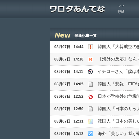
VIP
野球
最新記事一覧
韓国人「大韓航空の
08月07日
14:44
08月07日
14:30
イチローさん「僕は
08月07日
14:11
08月07日
14:05
日本が学校外の危機
08月07日
12:52
韓国人「日本のサッ
08月07日
12:50
韓国人「日本の美し
08月07日
12:31
海外「美しい」我が
08月07日
12:12