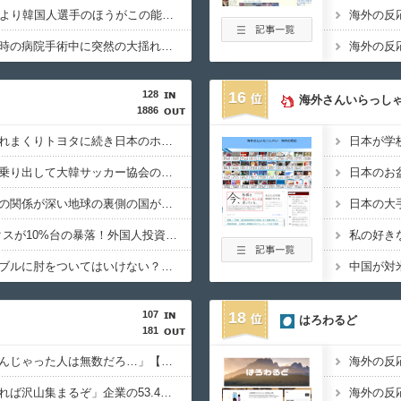
韓国人「MLBで日本人より韓国人選手のほうがこの能力だけは上だよね」
韓国人「熊本地震発生時の病院手術中に突然の大揺れが凄まじい状況だ」
128
16
海外さんいらっしゃ
1886
韓国人「北米市場で売れまくりトヨタに続き日本のホンダやスズキも今年第2四半期に大幅な黒字を記録！」→「あまりにも見事なV字回復‥」
韓国人「大統領が直接乗り出して大韓サッカー協会の非民主的な運営を厳しく批判した理由がこちらです‥」→「衝撃的な展開‥」
韓国人「意外に日本との関係が深い地球の裏側の国がこちらです‥」→「国境を越えた驚くべき歴史のつながり‥」
韓国人「SKハイニックスが10%台の暴落！外国人投資家と機関が売り越しを仕掛けコスピが4%を超える大幅な下落‥」
韓国人「日本ではテーブルに肘をついてはいけない？日本の食事マナーが想像以上に厳格すぎて韓国人が衝撃！」→「これが日本の食事マナーか？‥」
107
18
はろわるど
181
外国人「ネズミ汁を飲んじゃった人は無数だろ…」【すき家ネズミ混入味噌汁】
海外の反
外国人「アレを良くすれば沢山集まるぞ」企業の53.4％が正社員不足、コロナ禍以降で最も深刻。
海外の反