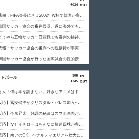
どんぐりこ
6034
ガラパゴスジャパン
韓国人「悲報：FIFA会長にさえ2002年W杯で韓国が審判を買収していたと思われていた模様…（ﾌﾞﾙﾌﾞﾙ」＝韓国の反応
韓国人「韓国サッカー協会の審判買収、遂に海外でも話題に…」→「2002年の栄光まで疑われる…（ﾌﾞﾙﾌﾞﾙ」＝韓国の反応
海外の反応スポーツ
韓国人「どうやら五輪サッカー日韓戦でも審判の接待があった模様…」→「メダル剥奪なのでは…？（ﾌﾞﾙﾌﾞﾙ」＝韓国の反応
・・」
コリアル
韓国人「悲報：サッカー協会の審判への性接待が事実の場合、国際試合の出場権を完全剥奪される模様…（ﾌﾞﾙﾌﾞﾙ」＝韓国の反応
かった」
マニア・オブ・フットボール
韓国人「韓国サッカー協会が行った国際試合の性的接待の全容がこちら…」→「完全に買収してる…（ﾌﾞﾙﾌﾞﾙ」＝韓国の反応
韓国人「韓国サッカー協会が行った国際試合の性的接待の全容がこちら…」→「完全に買収してる…（ﾌﾞﾙﾌﾞﾙ」＝韓国の反応
海外トークログ
308
海外の万国反応記
ットボール
1345
海外「日本なんて行くんじゃなかった…」 日本を知ってしまったディズニー信者、帰国後『本家』に失望する事態に
パンドラの憂鬱
イチローさん「僕は本を読まない。好きなアニメはドラゴンボール」【海外の反応】
応）
海外のお前ら
【海外の反応】冨安健洋がクリスタル・パレス加入へ「アーセナルサポの好きなクラブで良かった」
【海外の反応】今永昇太、好調の秘訣はスマホ画面だとイマナガ節を炸裂「NPBでは面白さが必須条件なの？」
ガラパゴスジャパン
【海外の反応】なぜイチローはあんなに敬遠四球が多かったの？「45歳引退で通算打率.311の突然変異だぞ」
【激震】韓国人「韓国サッカー協会、W杯・五輪で複数回の性接待を行い審判を買収していたことが発覚…（ﾌﾞﾙﾌﾞﾙ」＝韓国の反応
海外トークログ
【海外の反応】南アのGK、ペナルティエリアを壮大に勘違いして一発退場「どんな空間認識能力だよｗ」
コリアル