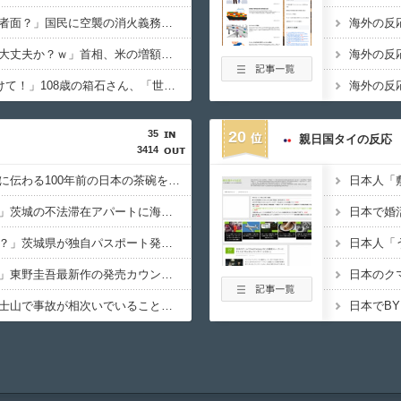
外国人「いまさら被害者面？」国民に空襲の消火義務を課し、避難を禁じていた”防空法”
外国人「勇気あるな、大丈夫か？ｗ」首相、米の増額要求に「NO!!!」
外国人「120歳まで続けて！」108歳の箱石さん、「世界最高齢の女性現役理容師」でギネス認定。
35
20
親日国タイの反応
3414
海外「美しい」我が家に伝わる100年前の日本の茶碗を見てくれ（海外の反応）
海外「誰が借りてた？」茨城の不法滞在アパートに海外びっくり仰天！（海外の反応）
海外「日本から独立か？」茨城県が独自パスポート発行することに海外びっくり仰天！（海外の反応）
海外「素晴らしい追悼」東野圭吾最新作の発売カウントダウンに海外興味津々！（海外の反応）
海外「舐めるな！」富士山で事故が相次いでいることに海外大騒ぎ！（海外の反応）