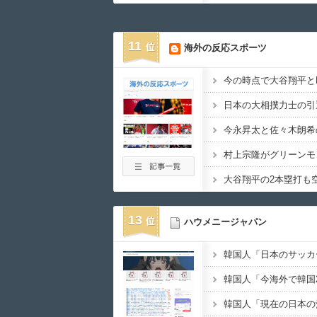
海外「舐めるな！」
08月06日
21:31
11
海外の反応スポーツ
08月06日
21:00
海外「日本で初めて
08月06日
20:25
海外「お前らの国に
08月06日
19:41
08月06日
18:52
中国が対米ドローン
08月06日
18:34
韓国人「日本にしか
08月06日
18:31
13
ハウメニージャパン
08月06日
18:30