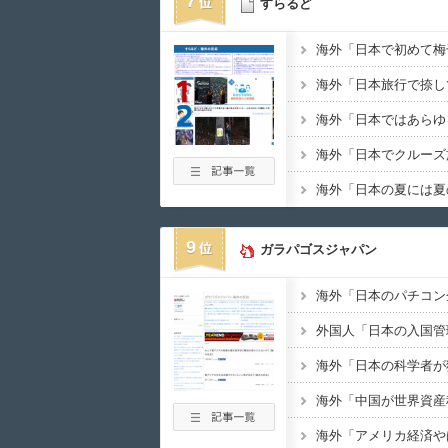
7
すらるど
海外「さすが日本！
08月07日
03:20
海外「日本の科学者
08月07日
03:00
日本の大相撲力士の
08月07日
02:17
韓国人「とある日本
08月07日
00:31
【海外の反応】冨安
08月07日
00:18
08月06日
23:45
9
外国人「これが日本
08月06日
23:11
ガラパゴスジャパン
08月06日
23:00
海外「素晴らしい追
08月06日
22:40
海外「中国が世界資
08月06日
22:00
08月06日
21:35
韓国人「最近の東京
08月06日
21:31