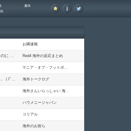
能
趣味
他
」
お隣速報
【海外の反応】なんでMLBには左利きが多いんだ？世界全体だと1割くらいしかいないはずなのに → 「左ピッチャーは貴重だからな」「内野では不利だけど基本左利きのほうが重宝される傾向にはあると思う」
Red4 海外の反応まとめ
マニア・オブ・フットボール
韓国人「悲報：FIFA会長にさえ2002年W杯で韓国が審判を買収していたと思われていた模様…（ﾌﾞﾙﾌﾞﾙ」＝韓国の反応
海外トークログ
海外さんいらっしゃい 海外の反応
ハウメニージャパン
コリアル
海外のお前ら