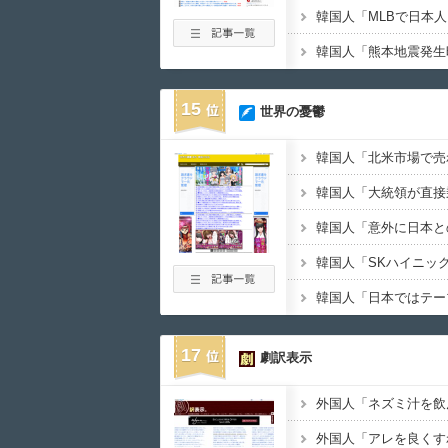
15
世界の憂鬱
17
劇訳表示