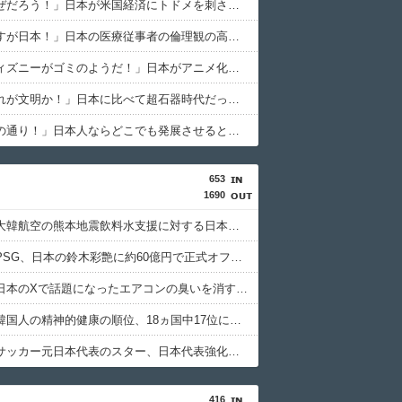
海外「なぜだろう！」日本が米国経済にトドメを刺さない本当の理由に海外が大騒ぎ
韓国人「どうやら五輪サッカー日韓戦でも審判の接待があった模様…」→「メダル剥奪なのでは…？（ﾌﾞﾙﾌﾞﾙ」＝韓国の反応
海外トークログ
海外「さすが日本！」日本の医療従事者の倫理観の高さに海外が超感動
海外さんいらっしゃい 海外の反応
海外「ディズニーがゴミのようだ！」日本がアニメ化した米人気SF作品に絶賛の声が殺到中
ハウメニージャパン
海外「これが文明か！」日本に比べて超石器時代だった英国に海外が大騒ぎ
海外の万国反応記
海外「その通り！」日本人ならどこでも発展させると語る世界的大富豪に海外が大騒ぎ
どんぐりこ
653
今の時点で大谷翔平とPCAのどちらがMVPにふさわしい？←「投手もこなせるのはどちら？」（海外の反応）
海外の反応スポーツ
1690
韓国人「大韓航空の熊本地震飲料水支援に対する日本人の反応をご覧ください・・・」→「」
ハウメニージャパン
韓国人「PSG、日本の鈴木彩艶に約60億円で正式オファー・・・」→「あいつがそれほどなのか（ﾌﾞﾙﾌﾞﾙ）」「レギュラーとして出れるとは思わないけど、それでもやっぱり羨ましいね」
海外「日本から独立か？」茨城県が独自パスポート発行することに海外びっくり仰天！（海外の反応）
海外のお前ら
韓国人「日本のXで話題になったエアコンの臭いを消す方法をご覧ください」→「これマジ？」
ガラパゴスジャパン
韓国人「韓国人の精神的健康の順位、18ヵ国中17位に・・・」→「日本に勝った！！！！！」
韓国人「悲報：サッカー協会の審判への性接待が事実の場合、国際試合の出場権を完全剥奪される模様…（ﾌﾞﾙﾌﾞﾙ」＝韓国の反応
海外トークログ
韓国人「サッカー元日本代表のスター、日本代表強化策として“韓日定期戦”の復活を提案・・・」→「これはマジで良いと思う」「今すぐやったらガチでボコられるだろうね 10年後にやらないか？」「やめてくれ、勝っても負けても後味が悪い」
ハウメニージャパン
416