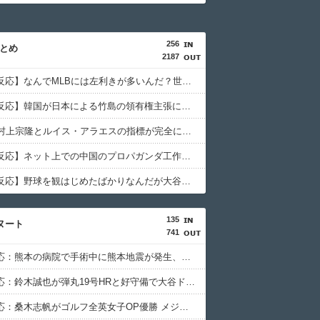
海外のお前ら
256
まとめ
【海外の反応】ネット上での中国のプロパガンダ工作ってどれくらいあるんだろうな → 「どこの国も同じようなことをやってるよな」「中国に関する情報はマジで両極端なものしかない」
Red4 海外の反応まとめ
2187
【海外の反応】なんでMLBには左利きが多いんだ？世界全体だと1割くらいしかいないはずなのに → 「左ピッチャーは貴重だからな」「内野では不利だけど基本左利きのほうが重宝される傾向にはあると思う」
外の反応
すらるど
【海外の反応】韓国が日本による竹島の領有権主張に対して強く抗議したらしい → 「もはや毎年の恒例行事だな」「他のことから国民の目をそらせるからお互いの政府にとって都合がいいんだよ」
海外の万国反応記
【MLB】村上宗隆とルイス・アラエスの指標が完全に真逆 → 「予想通りの結果」「この2人は合体してくれ」
海外「絶好球だった」大谷翔平が今永昇太から初めてホームランを打って海外大興奮！（海外の反応）
海外のお前ら
【海外の反応】ネット上での中国のプロパガンダ工作ってどれくらいあるんだろうな → 「どこの国も同じようなことをやってるよな」「中国に関する情報はマジで両極端なものしかない」
海外さんいらっしゃい 海外の反応
【海外の反応】野球を観はじめたばかりなんだが大谷翔平って投手としてはどれくらいのレベルなの？ → 「トップ層ではあるが二刀流の影響で超一流とまでは言えないイメージ」「投手に専念したらサイヤングも獲れると思うんだけどな」
コリアル
135
ヌート
【海外の反応】野球を観はじめたばかりなんだが大谷翔平って投手としてはどれくらいのレベルなの？ → 「トップ層ではあるが二刀流の影響で超一流とまでは言えないイメージ」「投手に専念したらサイヤングも獲れると思うんだけどな」
Red4 海外の反応まとめ
741
海外の反応：熊本の病院で手術中に熊本地震が発生、大揺れの中でも患者を守った医師たちの対応ぶりに海外大絶賛
海外の反応：鈴木誠也が弾丸19号HRと好守備で大谷ドジャース撃破に貢献「トレードされなくて良かった」とカブスファン絶賛
海外の反応：桑木志帆がゴルフ全英女子OP優勝 メジャー初制覇の偉業に海外祝福「笑顔が素敵」「2年連続で日本人優勝」