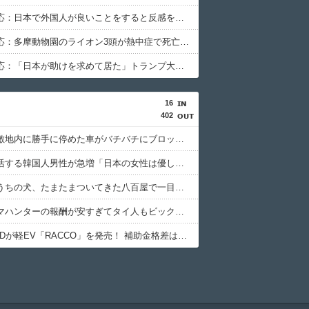
海外の反応：日本で外国人が良いことをすると反感を買う風潮をどう思う？
海外の反応：多摩動物園のライオン3頭が熱中症で死亡、海外から批判
海外の反応：「日本が助けを求めて居た」トランプ大統領が円買い介入に言及
16
402
日本人「敷地内に勝手に停めた車がバチバチにブロックされててウケた」→結末がめっちゃおもろいｗｗｗ【タイ人の反応】
日本で婚活する韓国人男性が急増「日本の女性は優しい」【タイ人の反応】
日本人「うちの犬、たまたまついてきた八百屋で一目惚れしたっぽい」【タイ人の反応】
日本のクマハンターの報酬が安すぎてタイ人もビックリ【タイ人の反応】
日本でBYDが軽EV「RACCO」を発売！ 補助金格差は中国に対するイジメ？【タイ人の反応】