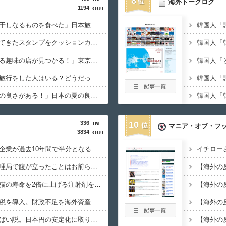
8
海外トークログ
」日本の医療従事者の倫理観の高さに海外が超感動
1194
が猫の寿命を2倍に上げる注射剤を開発。これこそノーベル賞だろ！」
海外「日本で初めて梅干しなるものを食べた」日本旅行で食べた変わった食べ物に対する海外の反応
海外「日本旅行で捺してきたスタンプをクッションカバーにしてみた！」一風変わった日本旅行の記念品のアイディアに対する海外の反応
引退後の姿に世界が騒然！←「これは素晴らしい！」（海外の反応）
海外「日本ではあらゆる趣味の店が見つかる！」東京にあるカントリーミュージックの生演奏が聞けるバーに対する海外の反応
の飲食店で、韓国人店員が韓国人団体客と口論になった理由がこちら・
海外「日本でクルーズ旅行をした人はいる？どうだった？」近年人気が急上昇している豪華客船による日本クルーズ旅行に対する海外の反応
健洋がクリスタル・パレス加入へ「アーセナルサポの好きなクラブで良
海外「日本の夏には夏の良さがある！」日本の夏の良い所に対する海外の反応
336
10
で嫌われてるアニメキャラのカップリングらしい…」
マニア・オブ・フ
3834
海外「日本のパチコン企業が過去10年間で半分となる。日本にとって良いことだな」
悼」東野圭吾最新作の発売カウントダウンに海外興味津々！（海外の反
外国人「日本の入国管理局で腹が立ったことはお前らがちゃんと列に並ばないことだ」
産税を導入。財政不足を海外資産への課税で補おうとする」
海外「日本の科学者が猫の寿命を2倍に上げる注射剤を開発。これこそノーベル賞だろ！」
海外「中国が世界資産税を導入。財政不足を海外資産への課税で補おうとする」
海外「アメリカ経済やばい説。日本円の安定化に取り組んだのもこれが原因か？」
の建築物のレベルをご覧ください・・・」