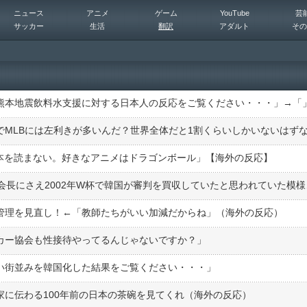
ニュース
アニメ
ゲーム
YouTube
芸
サッカー
生活
翻訳
アダルト
その
熊本地震飲料水支援に対する日本人の反応をご覧ください・・・」→「
本を読まない。好きなアニメはドラゴンボール」【海外の反応】
管理を見直し！←「教師たちがいい加減だからね」（海外の反応）
カー協会も性接待やってるんじゃないですか？」
い街並みを韓国化した結果をご覧ください・・・」
家に伝わる100年前の日本の茶碗を見てくれ（海外の反応）