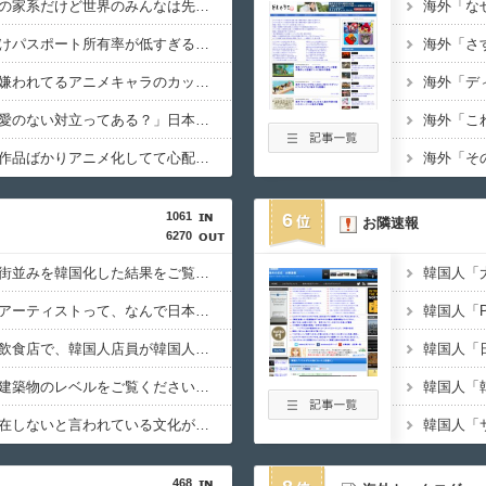
日本「俺は有名な武士の家系だけど世界のみんなは先祖に偉人っている？」
海外「先進国で日本だけパスポート所有率が低すぎる、何故なのか」
これだ←「日本は太っ腹だな」（海外の反応）
外国人「これが日本で嫌われてるアニメキャラのカップリングらしい…」
の沖縄のスーパーは台風のおかげでこうなりました」
海外「お前らの国に他愛のない対立ってある？」日本「エスカレーターの立つ位置」
だけパスポート所有率が低すぎる、何故なのか」
韓国人「日本でヤバい作品ばかりアニメ化してて心配になる…」
」日本が米国経済にトドメを刺さない本当の理由に海外が大騒ぎ
1061
6
お隣速報
6270
韓国人「日本の美しい街並みを韓国化した結果をご覧ください・・・」
本人より韓国人選手のほうがこの能力だけは上だよね」
韓国人「海外の超有名アーティストって、なんで日本には訪れるのに、我が国には全く来てくれないんだ・・・？」
韓国人「とある日本の飲食店で、韓国人店員が韓国人団体客と口論になった理由がこちら・・・」
管理局で腹が立ったことはお前らがちゃんと列に並ばないことだ」
韓国人「最近の東京の建築物のレベルをご覧ください・・・」
韓国人「日本にしか存在しないと言われている文化がこちら・・・」
生時の病院手術中に突然の大揺れが凄まじい状況だ」
468