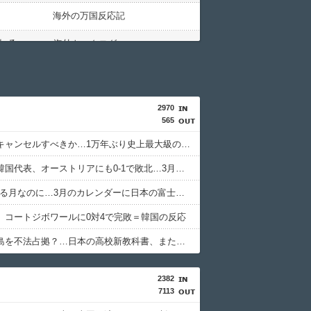
海外の万国反応記
韓国人「韓国サッカー協会の審判買収、遂に海外でも話題に…」→「2002年の栄光まで疑われる…（ﾌﾞﾙﾌﾞﾙ」＝韓国の反応
海外トークログ
ガラパゴスジャパン
【海外の反応】韓国が日本による竹島の領有権主張に対して強く抗議したらしい → 「もはや毎年の恒例行事だな」「他のことから国民の目をそらせるからお互いの政府にとって都合がいいんだよ」
Red4 海外の反応まとめ
2970
565
海外さんいらっしゃい 海外の反応
日本旅行キャンセルすべきか…1万年ぶり史上最大級の火山の兆し＝韓国の反応
らね」
ハウメニージャパン
無気力な韓国代表、オーストリアにも0-1で敗北…3月のAマッチは2敗で終＝韓国の反応
【MLB】村上宗隆とルイス・アラエスの指標が完全に真逆 → 「予想通りの結果」「この2人は合体してくれ」
Red4 海外の反応まとめ
3.1節がある月なのに…3月のカレンダーに日本の富士山・大阪城・桜が描かれ物議＝韓国の反応
日本の大手企業の夏のボーナス平均額に世界が騒然！←「一部のエリートの話でしょ？」（海外の反応）
海外さんいらっしゃい 海外の反応
、コートジボワールに0対4で完敗＝韓国の反応
海外の反応：熊本の病院で手術中に熊本地震が発生、大揺れの中でも患者を守った医師たちの対応ぶりに海外大絶賛
海外の反応 ディミヌート
韓国が独島を不法占拠？…日本の高校新教科書、また強引な主張＝韓国の反応
海外のお前ら
2382
7113
韓国人「海外の超有名アーティストって、なんで日本には訪れるのに、我が国には全く来てくれないんだ・・・？」
コリアル