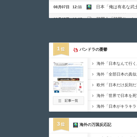
日本「俺は有名な武
08月07日
12:11
08月07日
12:05
海外「日本のパチコ
08月07日
12:00
08月07日
12:00
1
パンドラの憂鬱
日本のお盆をダブル
08月07日
11:41
韓国人「今海外で韓国
08月07日
11:22
08月07日
10:30
08月07日
10:15
08月07日
10:08
海外「誰が借りてた
08月07日
09:34
3
海外の万国反応記
08月07日
09:31