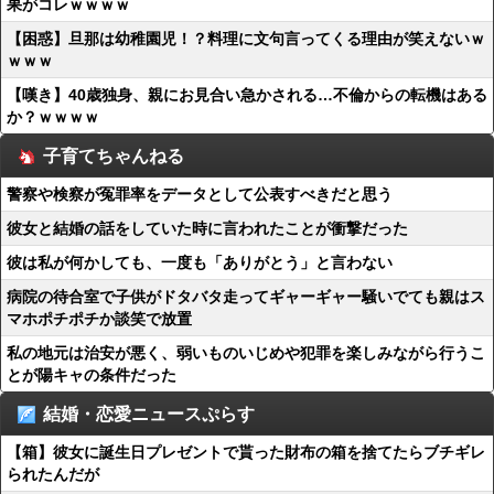
果がコレｗｗｗｗ
【困惑】旦那は幼稚園児！？料理に文句言ってくる理由が笑えないｗ
ｗｗｗ
【嘆き】40歳独身、親にお見合い急かされる…不倫からの転機はある
か？ｗｗｗｗ
子育てちゃんねる
警察や検察が冤罪率をデータとして公表すべきだと思う
彼女と結婚の話をしていた時に言われたことが衝撃だった
彼は私が何かしても、一度も「ありがとう」と言わない
病院の待合室で子供がドタバタ走ってギャーギャー騒いでても親はス
マホポチポチか談笑で放置
私の地元は治安が悪く、弱いものいじめや犯罪を楽しみながら行うこ
とが陽キャの条件だった
結婚・恋愛ニュースぷらす
【箱】彼女に誕生日プレゼントで貰った財布の箱を捨てたらブチギレ
られたんだが