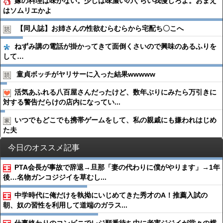
嫁の料理は味がない。少しは味濃いのぐらい我慢しろよ。おまえ
はソムリエかよ
【同人誌】お姉さんの性欲むらむらから宅配ち〇こへ
ねずみ講の電話が掛かってきて面倒くさいので興味のあるふりを
して…
童貞ボッチがヤリサーに入った結果wwwww
活気あふれる八百屋さんだったけど、数年ぶりにみたら万引きに
対する警告だらけの店内になってい...
いつでもどこでも携帯ゲームをして、私の親戚にも嫌われはじめ
た夫
今日のオススメ記事
PTA会長が事故で辞退→旦那「妻の代わりに僕がやります」→1年
後…名物ガンコジジイを草むし...
中学時代に俺だけを執拗にいじめてきた秀才のA！推薦入試の
朝、奴の習性を利用して道端のガラス...