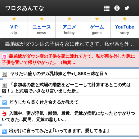
ワロタあんてな
VIP
ニュース
アニメ
ゲーム
YouTube
vip
news
hobby
game
story
義弟嫁がダウン症の子供を家に連れてきて、私が席を外した隙に子供を置いて帰りやがった。（胸糞注意・後日談有)
義弟嫁がダウン症の子供を家に連れてきて、私が席を外した隙に
子供を置いて帰りやがった。（胸糞...
ヤりたい盛りのデカ乳姉妹と中●︎しSEX三昧な日々
「参加者の数と式場の階数をどーこーして計算するとこの式は
凶！」と式場でいきなり言い出した新...
どうしたら長く付き合えるか教えて
入院中、妻が浮気→離婚。最近、元嫁が病気になったとすがりつ
いてきた...間男、元嫁の悲しい...
出がけに言ってみたよ｢いってきます。愛してるよ｣