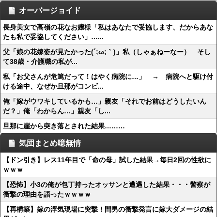
オーバージョイド
長身美女で高嶺の花なお嬢様「私はあなたで妥協します、だからあな
たも私で妥協してください」…...
父「娘の花嫁姿が見たかった(´;ω;｀)」私（しゃぁねーなー） そし
て38歳・介護職の私が...
私「お父さんが危篤だって！はやく病院に…」 → 病院へと駆け付
ける途中、なぜか旦那がコンビ...
俺「嫁がウワキしているかも…」親友「それでお前はどうしたいん
だ？」俺「わからん…」親友「し...
旦那に崖から突き落とされた結果………
気団まとめ噫無情
【ドン引き】レス11年目で「命の母」試した結果→毎日2回の性欲に
ｗｗｗ
【恐怖】小3の俺が包丁持ったオッサンと遭遇した結果・・・警察が
衝撃の理由を語ったｗｗｗｗ
【再構築】嫁の浮気現場に突撃！間男の衝撃発言に嫁大ダメージの結