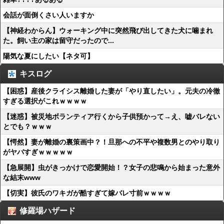
会話が面倒くさい人いますか
【神経わからん】ウォーキング中に突然飛び出してきた犬に噛まれ
た。飼い主の家は留守だったので...
陽気な夏にしたい【ネタ可】
キスログ
【困惑】産後クライシス離婚した妻が「やり直したい」。元夫の冷徹
すぎる選択がこれｗｗｗｗ
【迷惑】被災地ボランティア行くから子供預かって→え、嘘バレない
とでも？ｗｗｗ
【愕然】妻が離婚の裏策画中？！旦那への不平や複数男とのやり取り
がヤバすぎｗｗｗｗｗ
【急展開】虫がきっかけで恋愛開始！？女子の悲鳴から始まった意外
な結末www
【切実】彼氏のワキガが酷すぎて嫁バレ寸前ｗｗｗｗ
修羅場ハザード