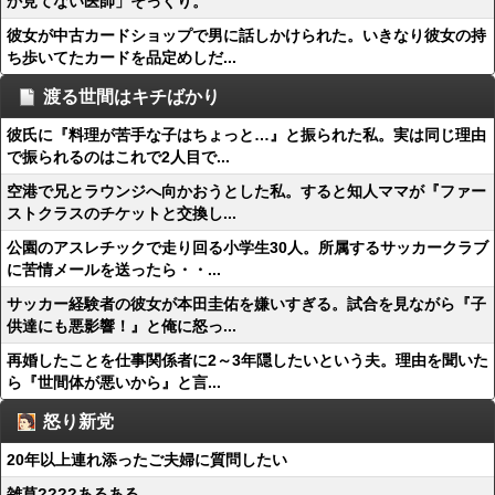
か見てない医師」そっくり。
彼女が中古カードショップで男に話しかけられた。いきなり彼女の持
ち歩いてたカードを品定めしだ...
渡る世間はキチばかり
彼氏に『料理が苦手な子はちょっと…』と振られた私。実は同じ理由
で振られるのはこれで2人目で...
空港で兄とラウンジへ向かおうとした私。すると知人ママが『ファー
ストクラスのチケットと交換し...
公園のアスレチックで走り回る小学生30人。所属するサッカークラブ
に苦情メールを送ったら・・...
サッカー経験者の彼女が本田圭佑を嫌いすぎる。試合を見ながら『子
供達にも悪影響！』と俺に怒っ...
再婚したことを仕事関係者に2～3年隠したいという夫。理由を聞いた
ら『世間体が悪いから』と言...
怒り新党
20年以上連れ添ったご夫婦に質問したい
雑草????あるある