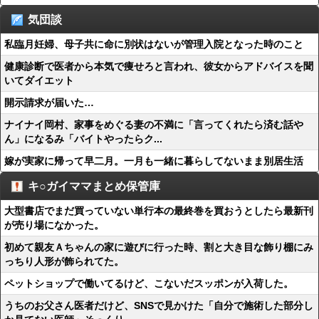
気団談
私臨月妊婦、母子共に命に別状はないが管理入院となった時のこと
健康診断で医者から本気で痩せろと言われ、彼女からアドバイスを聞
いてダイエット
開示請求が届いた…
ナイナイ岡村、家事をめぐる妻の不満に「言ってくれたら済む話や
ん」になるみ「バイトやったらク...
嫁が実家に帰って早二月。一月も一緒に暮らしてないまま別居生活
キ○ガイママまとめ保管庫
大型書店でまだ買っていない単行本の最終巻を買おうとしたら最新刊
が売り場になかった。
初めて親友Ａちゃんの家に遊びに行った時、割と大き目な飾り棚にみ
っちり人形が飾られてた。
ペットショップで働いてるけど、こないだスッポンが入荷した。
うちのお父さん医者だけど、SNSで見かけた「自分で施術した部分し