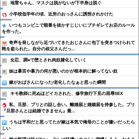
地雷ちゃん、マスクは脱がないが下半身は脱ぐ
小学校低学年の頃、近所のおっさんに誘拐されかけた
いつもコンビニで順番を抜かすじじいにブチギレてお店のルール
を作った。
奇声を発しながら近づいてきたおじさんに包丁を突きつけられて
鞄を盗られた。自分の叔父さんだっ...
女忍、調●︎で堕とされ肉奴隷化していく
妹は暴言や暴力の何が悪いのかが根本的に解ってない奴
嫁がおばさんになった/老化したなぁと思った瞬間
キモ教師に死ぬほどイカされた、修学旅行下見の屈辱SEX
私、旦那、プリとの話し合い。離婚届と婚姻届を持参した。プリ
『旦那さんとは結婚できません』最...
うちは平和だと思ってたが嫁は本気で俺母のことが嫌いだったら
しい