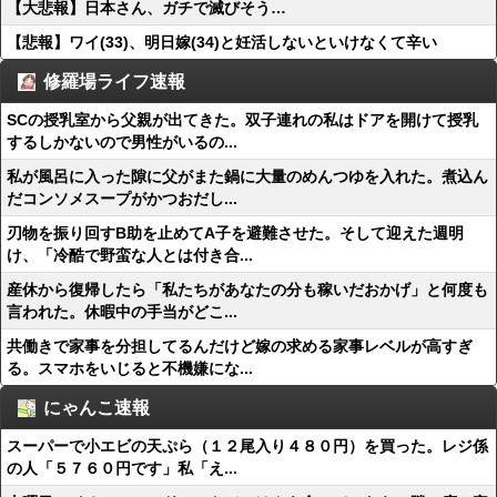
【大悲報】日本さん、ガチで滅びそう…
【悲報】ワイ(33)、明日嫁(34)と妊活しないといけなくて辛い
修羅場ライフ速報
SCの授乳室から父親が出てきた。双子連れの私はドアを開けて授乳
するしかないので男性がいるの...
私が風呂に入った隙に父がまた鍋に大量のめんつゆを入れた。煮込ん
だコンソメスープがかつおだし...
刃物を振り回すB助を止めてA子を避難させた。そして迎えた週明
け、「冷酷で野蛮な人とは付き合...
産休から復帰したら「私たちがあなたの分も稼いだおかげ」と何度も
言われた。休暇中の手当がどこ...
共働きで家事を分担してるんだけど嫁の求める家事レベルが高すぎ
る。スマホをいじると不機嫌にな...
にゃんこ速報
スーパーで小エビの天ぷら（１２尾入り４８０円）を買った。レジ係
の人「５７６０円です」私「え...