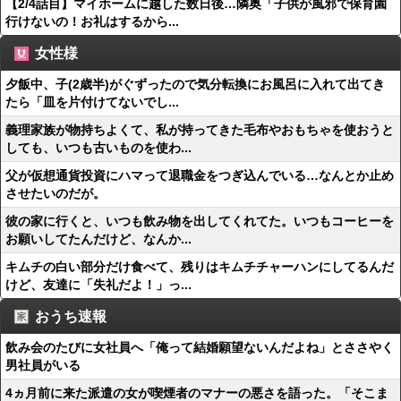
【2/4話目】マイホームに越した数日後…隣奥「子供が風邪で保育園
行けないの！お礼はするから...
女性様
夕飯中、子(2歳半)がぐずったので気分転換にお風呂に入れて出てき
たら「皿を片付けてないでし...
義理家族が物持ちよくて、私が持ってきた毛布やおもちゃを使おうと
しても、いつも古いものを使わ...
父が仮想通貨投資にハマって退職金をつぎ込んでいる…なんとか止め
させたいのだが。
彼の家に行くと、いつも飲み物を出してくれてた。いつもコーヒーを
お願いしてたんだけど、なんか...
キムチの白い部分だけ食べて、残りはキムチチャーハンにしてるんだ
けど、友達に「失礼だよ！」っ...
おうち速報
飲み会のたびに女社員へ「俺って結婚願望ないんだよね」とささやく
男社員がいる
4ヵ月前に来た派遣の女が喫煙者のマナーの悪さを語った。「そこま