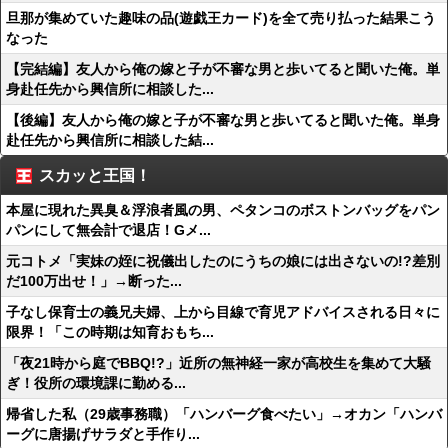
旦那が集めていた趣味の品(遊戯王カード)を全て売り払った結果こう
なった
【完結編】友人から俺の嫁と子が不審な男と歩いてると聞いた俺。単
身赴任先から興信所に相談した...
【後編】友人から俺の嫁と子が不審な男と歩いてると聞いた俺。単身
赴任先から興信所に相談した結...
スカッと王国！
本屋に現れた異臭＆浮浪者風の男、ペタンコのボストンバッグをパン
パンにして無会計で退店！Gメ...
元コトメ「実妹の姪に祝儀出したのにうちの娘には出さないの!?差別
だ100万出せ！」→断った...
子なし保育士の義兄夫婦、上から目線で育児アドバイスされる日々に
限界！「この時期は知育おもち...
「夜21時から庭でBBQ!?」近所の無神経一家が高校生を集めて大騒
ぎ！役所の環境課に勤める...
帰省した私（29歳事務職）「ハンバーグ食べたい」→オカン「ハンバ
ーグに唐揚げサラダと手作り...