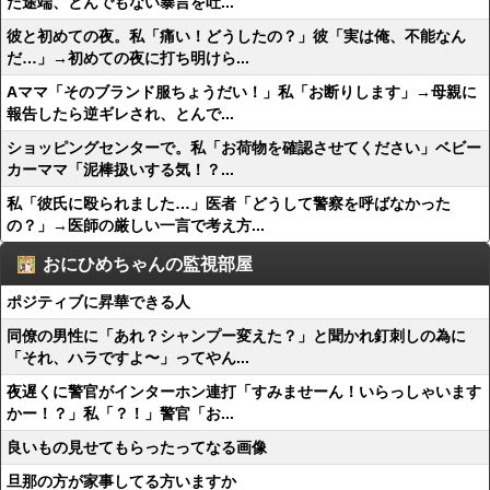
た途端、とんでもない暴言を吐...
彼と初めての夜。私「痛い！どうしたの？」彼「実は俺、不能なん
だ…」→初めての夜に打ち明けら...
Aママ「そのブランド服ちょうだい！」私「お断りします」→母親に
報告したら逆ギレされ、とんで...
ショッピングセンターで。私「お荷物を確認させてください」ベビー
カーママ「泥棒扱いする気！？...
私「彼氏に殴られました…」医者「どうして警察を呼ばなかった
の？」→医師の厳しい一言で考え方...
おにひめちゃんの監視部屋
ポジティブに昇華できる人
同僚の男性に「あれ？シャンプー変えた？」と聞かれ釘刺しの為に
「それ、ハラですよ〜」ってやん...
夜遅くに警官がインターホン連打「すみませーん！いらっしゃいます
かー！？」私「？！」警官「お...
良いもの見せてもらったってなる画像
旦那の方が家事してる方いますか