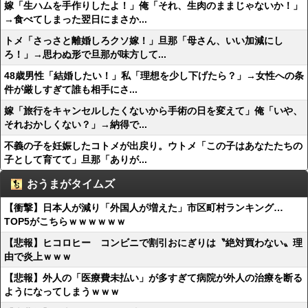
嫁「生ハムを手作りしたよ！」俺「それ、生肉のままじゃないか！」
→食べてしまった翌日にまさか...
トメ「さっさと離婚しろクソ嫁！」旦那「母さん、いい加減にし
ろ！」→思わぬ形で旦那が味方して...
48歳男性「結婚したい！」私「理想を少し下げたら？」→女性への条
件が厳しすぎて誰も相手にさ...
嫁「旅行をキャンセルしたくないから手術の日を変えて」俺「いや、
それおかしくない？」→納得で...
不義の子を妊娠したコトメが出戻り。ウトメ「この子はあなたたちの
子として育てて」旦那「ありが...
おうまがタイムズ
【衝撃】日本人が減り「外国人が増えた」市区町村ランキング…
TOP5がこちらｗｗｗｗｗｗ
【悲報】ヒコロヒー コンビニで割引おにぎりは〝絶対買わない〟理
由で炎上ｗｗｗ
【悲報】外人の「医療費未払い」が多すぎて病院が外人の治療を断る
ようになってしまうｗｗｗ