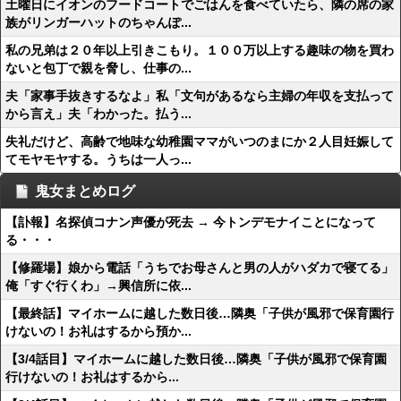
土曜日にイオンのフードコートでごはんを食べていたら、隣の席の家
族がリンガーハットのちゃんぽ...
私の兄弟は２０年以上引きこもり。１００万以上する趣味の物を買わ
ないと包丁で親を脅し、仕事の...
夫「家事手抜きするなよ」私「文句があるなら主婦の年収を支払って
から言え」夫「わかった。払う...
失礼だけど、高齢で地味な幼稚園ママがいつのまにか２人目妊娠して
てモヤモヤする。うちは一人っ...
鬼女まとめログ
【訃報】名探偵コナン声優が死去 → 今トンデモナイことになって
る・・・
【修羅場】娘から電話「うちでお母さんと男の人がハダカで寝てる」
俺「すぐ行くわ」→興信所に依...
【最終話】マイホームに越した数日後…隣奥「子供が風邪で保育園行
けないの！お礼はするから預か...
【3/4話目】マイホームに越した数日後…隣奥「子供が風邪で保育園
行けないの！お礼はするから...