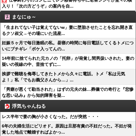
仕事終わりのコンビニでレジ順番待ち中に老害ジジイが堂々の横
入り！「次の方どうぞ」の案内を自...
まなにゅ～
「生まれてない子は覚えてないw」妻に堕胎させたことを忘れ開き直
るクソ叔父→その場にいた流産...
妊娠５ヶ月で毎日激眠の私。昼寝の時間に毎日電話してくるトメにつ
いにブチギレ「ボケ入ってんの...
14年前に捨てられた元カノの「托卵」が発覚し間男扱いされた。妻の
疑いの視線の中、昔捨てずに...
挨拶で難聴を侮辱してきたトメから久々に電話。トメ「私は元気
よ！」私「でもお義父さんから…」...
「男癖が悪くて勘当された」はずの元夫の妹…葬儀での奇行と『悲惨
な思い込み』から知的障害を疑...
浮気ちゃんねる
レス半年で妻の胸が小さくなった。だが突然・・・
6年の夫婦生活にピリオド。原因は旦那有責の不妊だった。不妊が発
覚した地点で離婚すればよかっ...