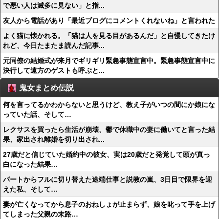
で悪い人は滅多に見ない」と指...
友人から電話があり「最近ブログにコメントくれないね」と言われた
よく猫に懐かれる。「猫は人を見る目があるんだ」と自慢してきたけ
れど、今日たまたま読んだ記事...
元同僚の結婚式が来月でギリギリ緊急事態宣言中。緊急事態宣言中に
決行して遠方のゲストも呼ぶと...
鬼女まとめ伝説
何を言ってるかわからないと思うけど、教え子がいつの間にか娘にな
っていた話、そして…
レクサスを買ったら生活が崩壊、鬱で休職中の妻に働いてと言った結
果、家出され離婚を切り出され...
27歳だと信じていた婚約中の彼女、実は20歳だと発覚して頭が真っ
白になった結果…
パートからフルに切り替えた途端仕事と説教の嵐、3日目で限界を迎
えた私、そして…
妻が亡くなってから息子のおねしょが止まらず、娘を叱って手を上げ
てしまった父親の末路…