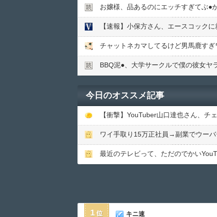
お嬢様、品あるのにエッチすぎてぶ●︎
【速報】小保方さん、エースコックに
チャットネカマしてるけど男馬鹿すぎ
BBQ泥●︎、大学サークルで僕の彼女ヤ
今日のオススメ記事
ワイ手取り15万正社員→副業でウー
最近のテレビって、ただのでかいYouT
1
キニ速