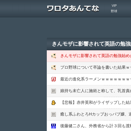
VIP
野球
きんモザに影響されて英語の勉強
きんモザに影響されて英語の勉強始め
プロ野球について卒論を書いた結果ｗ
最近の進化系ラーメンｗｗｗｗｗｗｗ
娘持ち未亡人に施術と称して、乳首責め
【悲報】赤井英和がライザップした結
癒し系ふわとろHカップおっパブ嬢、
後藤健二さん、外務省から計３回も渡