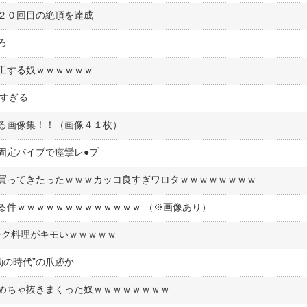
２０回目の絶頂を達成
ろ
工する奴ｗｗｗｗｗｗ
高すぎる
る画像集！！（画像４１枚）
定バイブで痙攣レ●︎プ
買ってきたったｗｗｗカッコ良すぎワロタｗｗｗｗｗｗｗｗ
る件ｗｗｗｗｗｗｗｗｗｗｗｗｗ （※画像あり）
マーク料理がキモいｗｗｗｗｗ
動の時代”の爪跡か
めちゃ抜きまくった奴ｗｗｗｗｗｗｗｗ