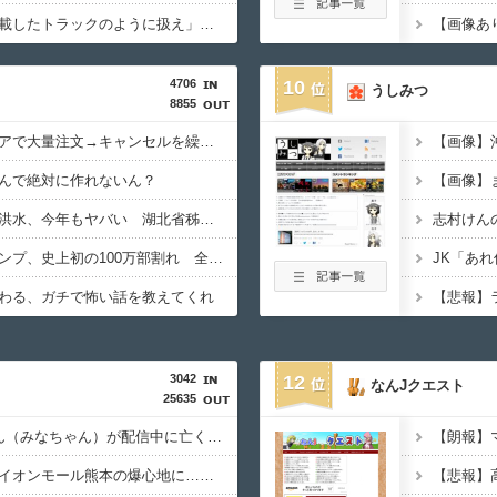
ブラジル「日本人を満載したトラックのように扱え」→ 差別として問題に→ 「一般的表現！」と弁明
4706
10
うしみつ
8855
【衝撃】ジャンプストアで大量注文→キャンセルを繰り返した32歳女を逮捕 238アカウント、総額43億円超「注文したことで欲求が満たされた」
んで絶対に作れないん？
【中国】毎年恒例の大洪水、今年もヤバい 湖北省秭帰県で山洪水が市街地を直撃、工場浸水・車両が次々流される
志村けん
【悲報】週刊少年ジャンプ、史上初の100万部割れ 全盛期653万部から98万部に…紙の雑誌「100万部超え」が消滅
わる、ガチで怖い話を教えてくれ
【悲報】
3042
12
なんJクエスト
25635
元キャバ嬢のMINAさん（みなちゃん）が配信中に亡くなったのではないかとX上で話題に（※動画あり）
【熊本地震】専門家「イオンモール熊本の爆心地に…喫煙所と自販機」警察・消防「」←これ・・・