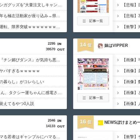
少年ジャンプの人気マンガグッズを“大量注文しキャンセル”繰り返したか 女逮捕 総額43億円以上
【動画】原爆の日に今年も極左活動家が座り込み→県警に強制排除される動画が話題に
【動画】かもしれない運転、限界突破ｗｗｗｗｗｗｗｗｗ
2295
14
妹はVIPPER
39570
【動画】女子中学生の『チン媚びダンス』が気持ち悪い????
【画像】
ヤバすぎるｗｗｗｗｗ
の暮らし』がコレらしい
【画像】数
【動画】 女子中学生さん、タクシー運ちゃんに感電させられ死亡……
【画像】
覚えてるやつ0人説
2046
16
NEWSぽけまとめ
14133
研究者「株式投資にハマる若者はギャンブルにハマる若者と同じ傾向がある」