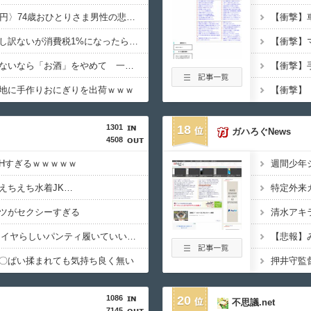
高ぇよ…〈年金月10万円〉74歳おひとりさま男性の悲鳴。「惣菜すら手が出ない」
町のお弁当屋さん「申し訳ないが消費税1%になったらその分商品代を値上げするわ」 「うちも！」
「認知症」になりたくないなら「お酒」をやめて 一番認知症に良くないのは「お酒」と判明・・・
地に手作りおにぎりを出荷ｗｗｗ
1301
18
ガハろぐNews
4508
Hすぎるｗｗｗｗｗ
えちえち水着JK…
ツがセクシーすぎる
【画像】JKってこんなイヤらしいパンティ履いていいの？ｗｗｗｗｗ
【悲報】
〇ぱい揉まれても気持ち良く無い
1086
20
不思議.net
7145