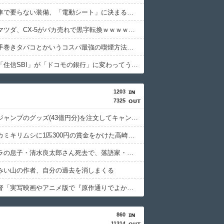
【衝撃】車で要らない装備、「電動シート」に決まるｗｗｗｗｗ
【衝撃】マツダ、CX-5がバカ売れで黒字転換ｗｗｗｗｗ(※画像あり)
【衝撃】手巻きタバコとかいうコスパ最強の喫煙方法←これｗｗｗｗｗ
【衝撃】「住信SBI」が「ドコモの銀行」に変わってうんざりしてるやつｗｗｗｗｗ
1203
7325
週間少年ジャンプのグッズ(43億円分)を注文してキャンセルした32歳女が逮捕
特定外来カミキリムシに1匹300円の賞金をかけた高崎市、初日に1170匹持ち込まれる
清水アキラの息子・清水良太郎さん死去で、落語家・柳家小はだが「いじめ」「暴行」被害告発
みい山の作者、自分の過去を消しまくる
押井守監督「実写映画やアニメ版で『原作通りでよかった』なんて感想は原作の成功体験を追体験したいだけ」
860
11314