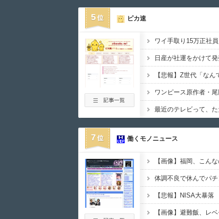
5
ピカ速
日産が社運をかけて発
7
働くモノニュース