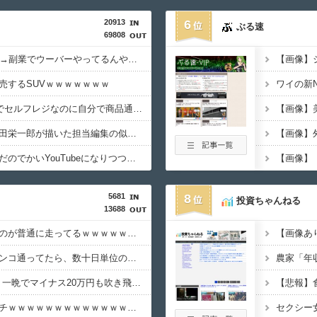
20913
6
ぶる速
69808
ワイ手取り15万正社員→副業でウーバーやってるんやが金がない
売するSUVｗｗｗｗｗｗｗ
【悲報】Z世代「なんでセルフレジなのに自分で商品通さないといけないんだ」
ワンピース原作者・尾田栄一郎が描いた担当編集の似顔絵「ムダに東大卒」
最近のテレビって、ただのでかいYouTubeになりつつあるよな
5681
8
投資ちゃんねる
13688
【画像】福岡、こんなのが普通に走ってるｗｗｗｗｗｗｗｗｗｗｗｗｗｗｗｗ
体調不良で休んでパチンコ通ってたら、数十日単位の証拠写真撮られて会社クビになった
【悲報】NISA大暴落 一晩でマイナス20万円も吹き飛んだもよう
【画像】避難飯、レベチｗｗｗｗｗｗｗｗｗｗｗｗｗｗｗ