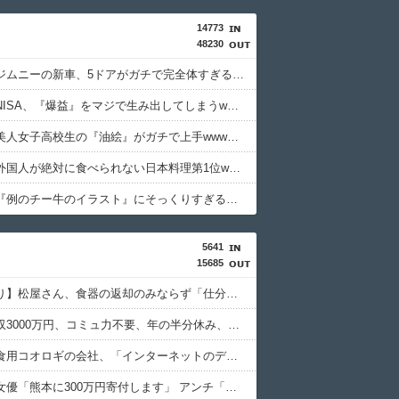
14773
48230
【画像】ジムニーの新車、5ドアがガチで完全体すぎるwwwwwww
ワイの新NISA、『爆益』をマジで生み出してしまうwwwwwwwww
【画像】美人女子高校生の『油絵』がガチで上手wwwwww
【画像】外国人が絶対に食べられない日本料理第1位wwwwwwwww
【画像】『例のチー牛のイラスト』にそっくりすぎる男の子wwwwwww
5641
15685
【画像あり】松屋さん、食器の返却のみならず「仕分け」まで客にやらせてしまうｗｗｗｗｗ
農家「年収3000万円、コミュ力不要、年の半分休み、午前で終わる仕事」←コイツ
【悲報】食用コオロギの会社、「インターネットのデマ」のせいで倒産ｗｗｗｗｗ
セクシー女優「熊本に300万円寄付します」 アンチ「汚い金ありがとう♥」