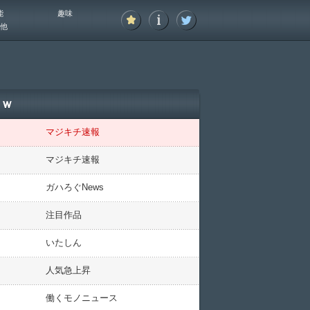
能
趣味
他
ｗｗ
マジキチ速報
マジキチ速報
ガハろぐNews
注目作品
いたしん
人気急上昇
働くモノニュース