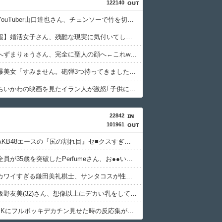
122140
【衝撃】YouTuber山口達也さん、チェンソーで竹を切るだけで600万再生を突破してしまう←正直、こう言うのでいいんだよなw w w w w w w w
【超絶悲報】婚活女子さん、残酷な現実に気付いてしまった結果…
【速報】へずまりゅうさん、完全に聖人の顔へ←これw w w w w w w w
【緊急】爆美女「すみません。砲弾3つ持ってきました」警察「！？」自衛隊「！？」→結果w w w w w w w w
【悲報】ちいかわの映画を見たイラン人が激怒｢子供に見せる内容じゃない｡悪影響は計り知れない｣←これw w w w w w w w w
22842
101961
【朗報】AKB48エースの『尻の割れ目』セ■クスすぎんだろwwwww
【朗報】全員が35歳を突破したPerfumeさん、お●●いwwww
【画像】カワイすぎる鎌田美礼棋士、サンタコスが性的すぎる
【画像】板野友美(32)さん、想像以上にデカい乳をしてしまうwww
【画像】JKにフルボッキデカチン見せた時の反応集がこちらww