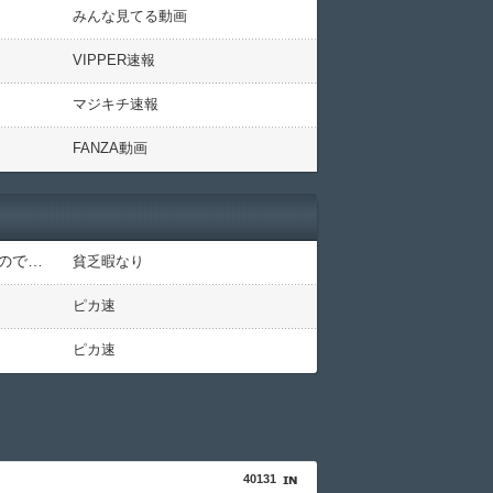
みんな見てる動画
VIPPER速報
マジキチ速報
FANZA動画
【衝撃】YouTuber山口達也さん、チェンソーで竹を切るだけで600万再生を突破してしまう←正直、こう言うのでいいんだよなw w w w w w w w
貧乏暇なり
ピカ速
ピカ速
40131