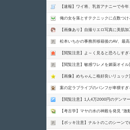
【速報】ワイ将、乳首アナニーで今年
俺の女を落とすテクニックに点数つけ
【画像あり】自撮りエロ写真に美肌加
松本いちかの事務所移籍後のAV、最
【閲覧注意】よ～く見ると恐ろしすぎ
【閲覧注意】敏感ワレメを媚薬オイル固
【画像】めちゃんこ格好良いリュック
案の定ラブライブのパンフが卑猥すぎ
【閲覧注意】1人4万2000円のデン
【考古学】マヤの水の神殿を発見 “激
【ボッキ注意】ナルトのこのシーンで