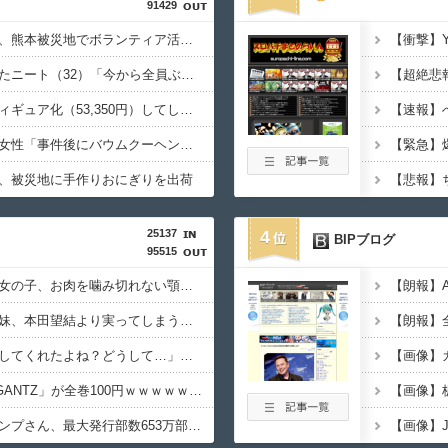
91429
【朗報】へずまりゅう、熊本被災地でボランティア活動をして皆を笑顔にするｗｗｗｗｗｗｗｗｗｗｗｗｗ
生活保護を打ち切られたニート（32）「今から全員ぶっ殺しに行ってやる」当然逮捕
【画像】大谷翔平、フィギュア化（53,350円）してしまうｗｗｗｗｗ
ジャンポケ斉藤の被害女性「事件後にバウムクーヘン売ったりTikTokライブしててムカついた」
、被災地に手作りおにぎりを出荷
25137
4
BIPブログ
95515
【悲報】キャバクラの女の子、お肉を噛み切れない顎になってしまう・・・
【超画像】本田望結の妹、本田望結より実ってしまう・・・
【謎】斉藤慎二「同意してくれたよね？どうして…」被害女性「彼は言葉が通じないモンスター」
【朗報】Amazonで「GANTZ」が全巻100円ｗｗｗｗｗｗｗｗｗｗ
【悲報】週刊少年ジャンプさん、最大発行部数653万部から急降下でついに100万部を割ってしまう