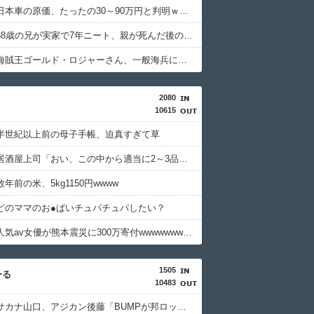
【悲報】日本車の原価、たったの30～90万円と判明ｗｗｗｗｗｗｗｗｗｗ
【悲報】38歳の兄が実家で7年ニート、親が死んだ後の処理どうしよう・・・・・・・・・
【衝撃】海賊王ゴールド・ロジャーさん、一般海兵に首を刎ねられただけで死ぬザコだったｗｗｗｗｗｗｗｗｗｗ
2080
10615
半世紀以上前の母子手帳、迫真すぎて草
【画像】居酒屋上司「おい、この中から適当に2～3品頼んでおいてくれや」
年前の米、5kg1150円wwww
どのママのお●ぱいチュパチュパしたい？
【画像】人気av女優が熊本震災に300万寄付wwwwwwwwwwww
1505
ーる
10483
【衝撃】サカナ山口、アジカン後藤「BUMPが邦ロックを一変させた」←これｗｗｗｗｗ