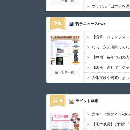
9
哲学ニュースnwk
なぁ、永久機関ってな
人体実験や拷問にまつ
11
ラビット速報