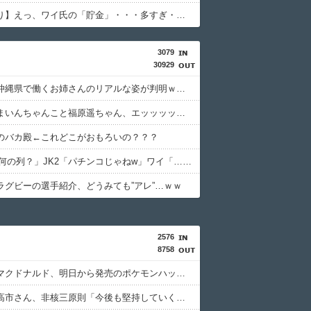
【画像あり】えっ、ワイ氏の「貯金」・・・多すぎ・・・？
3079
30929
【画像】沖縄県で働くお姉さんのリアルな姿が判明ｗｗｗｗｗｗｗｗｗｗｗｗｗ
【画像】まいんちゃんこと福原遥ちゃん、エッッッッッッッッッッッッッッッッ！
のバカ殿←これどこがおもろいの？？？
JK「あれ何の列？」JK2「パチンコじゃねw」ワイ「…」⇒ｗｗ
ラグビーの選手紹介、どうみても”アレ”…ｗｗ
2576
8758
【朗報】マクドナルド、明日から発売のポケモンハッピーセットに個数制限を設けるｗｗｗｗｗｗｗｗｗｗ
【悲報】高市さん、非核三原則「今後も堅持していく」の表現を削除ｗｗｗｗｗｗｗｗｗｗ