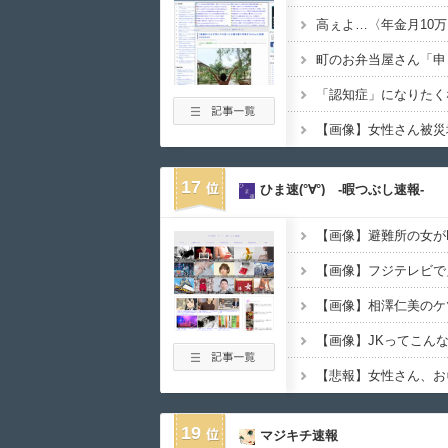
【画像】女性さん被災
17
ひま速(°∀°) -暇つぶし速報-
【画像】避難所の女が
【画像】フジテレビで
【画像】相澤仁美のケ
【悲報】女性さん、お
19
マジキチ速報