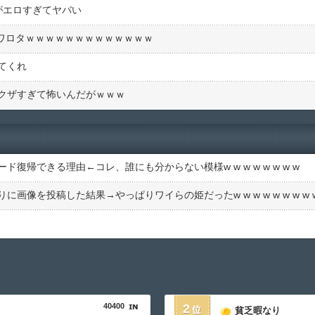
がエロすぎてヤバい
ぎワロタｗｗｗｗｗｗｗｗｗｗｗｗｗ
てくれ
クザすぎて怖いんだがｗｗｗ
復帰できる理由←コレ、誰にも分からない模様w w w w w w w w
像を投稿した結果→やっぱりワイらの姫だったw w w w w w w w w
40400
2
貧乏暇なり