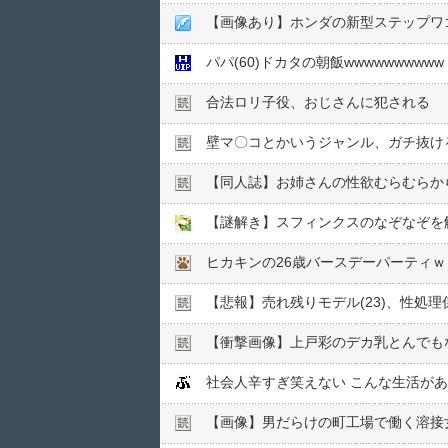
【画像あり】ホンダの新型ステップワ
パパ(60)ドカタの朝飯wwwwwwwwww
合法ロリ子役、おじさんに犯される
壁マ〇コとかいうジャンル、ガチ抜け
【同人誌】お姉さんの性欲むらむらか
【謎解き】スフィンクスのなぞなぞを
ヒカキンの26歳バースデーパーティｗ
【悲報】売れ残りモデル(23)、性処
【衝撃画像】上戸彩のデカ乳とんでも
社会人辛すぎ笑えない こんな生活があ
【画像】男だらけの町工場で働く溶接