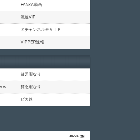
FANZA動画
流速VIP
Ｚチャンネル＠ＶＩＰ
VIPPER速報
貧乏暇なり
 w
貧乏暇なり
ピカ速
38224