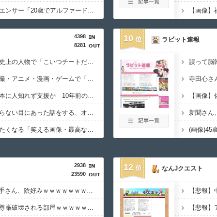
【画像あり】インフルエンサー「20歳でアルファード一括で買えちゃう私って素敵」
4398
10
ラビット速報
8281
【規格外】実在する歴史上の人物で「こいつチートだろ…」と思った奴あげてけ
【トラウマ】映画・特撮・アニメ・漫画・ゲームで「主人公がガチで敗北した回」と聞いて真っ先に思い浮かぶのは？
【胸熱】中居正広、熊本に人知れず支援か 10年前の震災では3度現地入り「誰にも知られなくて良い」
【戦慄】山で洒落にならない目にあった話をする、オカルト系で
【画像】思わず保存したくなる「笑える画像・最高な画像」貼っていけｗｗｗｗｗ
(画像)4
2938
12
なんJクエスト
23590
【画像】JRAの女性騎手さん、陰好みｗｗｗｗｗｗｗｗｗｗｗｗｗｗ
採精室とかいう男性の尊厳破壊される部屋ｗｗｗｗｗｗｗｗｗｗｗｗ