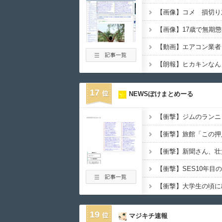
【画像】コメ 損切り
【画像】17歳で無期
17
NEWSぽけまとめーる
【衝撃】SES10年
19
マジキチ速報