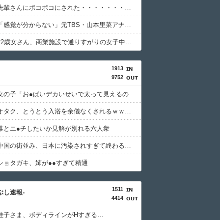
【悲報】先輩さんにボコボコにされた・・・・・・・・・
【困惑】「感覚が分からない」元TBS・山本里菜アナさんの離婚コメント・・・・・・・・・
【衝撃】22歳女さん、商業施設で通りすがりの女子中学生にラリアットして逮捕・・・・・・・・・
1913
9752
【画像】女の子「お●ぱいデカいせいで太って見えるのまじだるい????」
【速報】オタク、とうとう入浴を余儀なくされるｗｗｗｗｗｗｗ
誰とエ●チしたいか見解が別れる六人衆
【悲報】中国の街並み、日本に汚染されすぎて終わる・・・
ショタガキ、姉が●●すぎて精通
1511
つぶし速報-
4414
佳子さま、ボディラインがHすぎる…