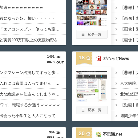
加速ｗｗｗｗｗｗｗｗｗ
懲役になった奴、怖い・・・・・
【動画】エアコン業者「エアコンスプレー使っても室内に風を送り込んでるファンは汚いままですよ」331.5万バズ
【画像】
【朗報】ヒカキンなんと実質200万円以上の支援物資を寄付してしまう・・・
【画像】
1451
18
ガハろぐNews
8878
【衝撃】ジムのランニングマシーン占拠してずっと歩いてる男の正体←これｗｗｗｗｗ
【衝撃】旅館「この押入れには布団は入ってません」←これｗｗｗｗｗ(※画像あり)
【衝撃】新聞さん、壮大な縦読みを仕込んでしまうｗｗｗｗｗ(※画像あり)
目のワイ、転職するか迷うｗｗｗｗｗ
【動画】
【衝撃】大学生の頃に出会った小学生と大人になってから再会し結婚した男、めちゃくちゃ叩かれてしまうｗｗｗｗｗ(※画像あり)
964
20
不思議.net
5588