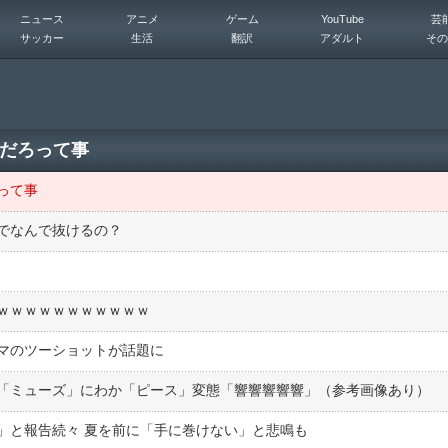
ニュース
アニメ
ゲーム
YouTube
芸
サッカー
生活
翻訳
アダルト
その
だろって事
って事
でなんで抜けるの？
ｗｗｗｗｗｗｗｗｗｗｗ
マのツーショットが話題に
「ミューズ」にわか「ピース」変態「響響響響響」（参考画像あり）
」と報告続々 夏を前に「手に巻けない」と悲鳴も