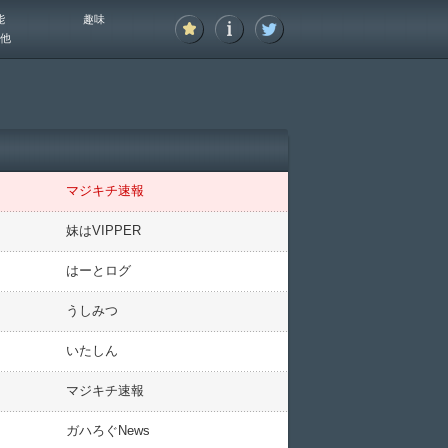
能
趣味
他
マジキチ速報
妹はVIPPER
はーとログ
うしみつ
いたしん
マジキチ速報
ガハろぐNews