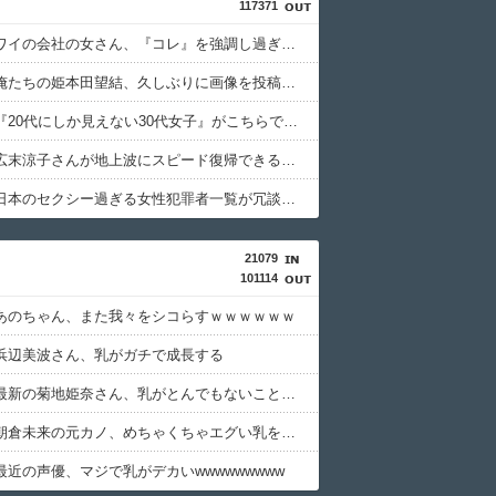
117371
【画像】ワイの会社の女さん、『コレ』を強調し過ぎて完全にあたしこ枠を狙ってるんだがw w w w w w w w w w w w
【画像】俺たちの姫本田望結、久しぶりに画像を投稿した結果→やっぱりワイらの姫だったw w w w w w w w w w
【画像】『20代にしか見えない30代女子』がこちらです←お前らから見てどう？？？？？？？
【衝撃】広末涼子さんが地上波にスピード復帰できる理由←コレ、誰にも分からない模様w w w w w w w w
【画像】日本のセクシー過ぎる女性犯罪者一覧が冗談抜きにレベル高過ぎる件w w w w w w w w w
21079
101114
あのちゃん、また我々をシコらすｗｗｗｗｗｗ
浜辺美波さん、乳がガチで成長する
【画像】最新の菊地姫奈さん、乳がとんでもないことになる
【画像】朝倉未来の元カノ、めちゃくちゃエグい乳を持つ
最近の声優、マジで乳がデカいwwwwwwwww