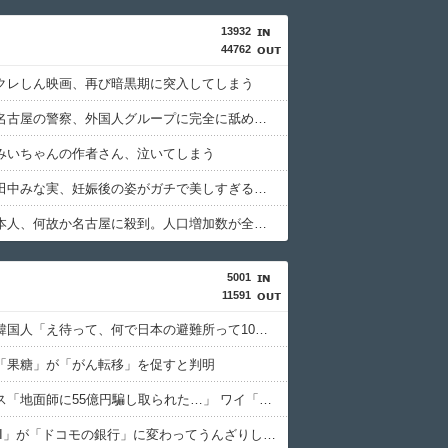
13932
44762
クレしん映画、再び暗黒期に突入してしまう
【動画】名古屋の警察、外国人グループに完全に舐められる
みいちゃんの作者さん、泣いてしまう
【画像】田中みな実、妊娠後の姿がガチで美しすぎる件wwwwww
【謎】日本人、何故か名古屋に殺到。人口増加数が全国一位に
5001
11591
【悲報】韓国人「え待って、何で日本の避難所って10年前と同レベルなの(ドン引き
「果糖」が「がん転移」を促すと判明
積水ハウス「地面師に55億円騙し取られた…」 ワイ「はえーかわいそう…会社滅茶苦茶やろなぁ」
「住信SBI」が「ドコモの銀行」に変わってうんざりしてるやつｗｗｗｗｗｗｗ