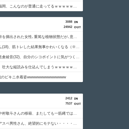
【画像】福岡、こんなのが普通に走ってるｗｗｗｗｗｗｗｗｗｗｗｗｗｗｗｗ
3088
24942
誤って脳幹を摘出された女性､重篤な植物状態だが､意識は正常で何かを思考していると判明
寺田心さん(18)、筋トレした結果無事かわいくなる（※画像あり）
【画像】佐倉綾音(32)、自分のシコポイントに気がつくｗｗｗｗｗｗｗｗｗｗ
新聞さん、壮大な縦読みを仕込んでしまうｗｗｗｗｗｗｗ
5歳のビキニ水着姿wwwwwwwwwwwwwww
2412
7537
【悲報】中村敬斗さんの移籍、またしても一筋縄ではいかない・・・・・・・・・
【悲報】アスペ男性さん、絶望的にモテない・・・・・・・・・