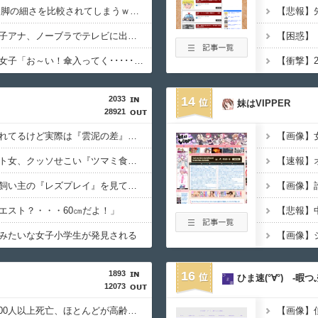
ディズニーJK、友達と脚の細さを比較されてしまうｗｗｗｗｗｗｗｗｗ （※画像あり）
報道ステーションの女子アナ、ノーブラでテレビに出てしまうｗｗ⇒（※画像あり）
【画像】ボーイッシュ女子「お～い！傘入ってく･･････♡」←どうする！！
2033
14
妹はVIPPER
28921
★★同格のように語られてるけど実際は『雲泥の差』があるものと言えば？
【動画】ピザ屋のバイト女、クッソせこい『ツマミ食い』をして炎上
【悲報】イッヌさん、飼い主の『レズプレイ』を見てドン引き・・・
【画像】
エスト？・・・60㎝だよ！」
みたいな女子小学生が発見される
【画像】
1893
16
ひま速(°∀°) -暇
12073
ドイツ、熱中症で10,000人以上死亡、ほとんどが高齢者で若者は元気・・・
【画像】