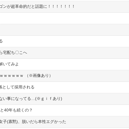
ゴンが超革命的だと話題に！！！！！！！
る
ら宅配ち〇こへ
解いてみよ
ｗｗｗｗｗｗ （※画像あり）
理係として採用される
ない事になってる…(※ｇｉｆあり)
と40年も続くの？
女子(寡黙)、脱いだら本性エグかった