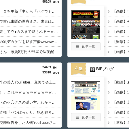
88109
【悲報】佐藤二朗さん、Ｘを更新「妻から『ハグでもしてみっか』と言われました」ｗｗｗｗｗｗｗｗｗｗ
京大病院、脳腫瘍手術で前代未聞の医療ミス。患者は植物状態に...
【画像】坂口杏里、逃走してウ●カスまで晒されるｗｗｗｗｗ
【画像】作り上げたデカ乳デカケツを晒す声優wwwwwwww
【悲報】ゲーム配信者さん、家賃8万円の部屋で深夜配信→管理会社から厳重注意されてお気持ち表明ｗｗｗ
24403
4
BIPブログ
93618
【悲報】東科大医学部卒の美人YouTuber、直美で炎上・・・
【動画】
幽☆遊☆白書（全19巻）←これｗｗｗｗｗｗｗｗｗｗｗｗｗｗ
【画像】
【悲報】久しぶりの嫁へのセ◯クスの誘い方、わからない・・・
【悲報】熊本避難所の皆様「パンばっかり。飽き飽きしてる」
【悲報】とんでもない交際報告をした大物YouTuberさん、破局を発表????
【速報】