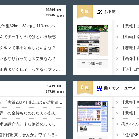
19294
6
ぶる速
63945
寺田心、週6ジム通いで体重62kg→82kgに 110kgのベンチプレス持ち上げる姿披露
【悲報】
みい山作者、みいちゃんでチー牛なのではという疑惑が生まれるｗｗｗｗｗｗｗ
【画像】こんな感じのクルマで車中泊旅したいよな？？？
【悲報】
いきなり行っても大丈夫なん？
流行を無視したとき「正直ダサくね？」ってなるファッション上げてけ
5439
8
働くモノニュース
14720
【朗報】ヒカキンなんと「実質200万円以上の支援物資」を寄付してしまう
イーロン・マスク←世界一の金持ちなのになんかあんまり「羨ましい」と感じない理由
【悲報】
【悲報】日本円、「日米協調介入」すら無効化してしまうｗｗｗｗｗ
フリマ民「あと500円値下げ出来ませんか」ワイ「ほ～い購入ｗ」