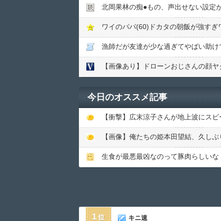
北岡果林の痴●︎もの、声出せない設定
ワイのパパ(60)ドカタの朝飯が強す
漁師だが友達が少な過ぎてやばい助け
【画像あり】ドローンおじさんの顔ヤ
今日のオススメ記事
【衝撃】広末涼子さんが地上波にスピード
【画像】俺たちの姫本田望結、久しぶりに画
生食が最悪最凶なのって豚肉らしいな
1
キニ速