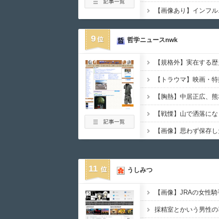
9
哲学ニュースnwk
11
うしみつ