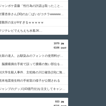
【悲報】ジャンポケ斎藤「性行為の許諾は取ったことありません」
【画像】村重杏奈さん(30)のお〇ぱいがコチラwwwwwwwwwwww
避難所の女がHすぎるｗｗｗｗｗ
フジテレビでえちえち水着JK…
1070
6106
【悲報】太鼓の達人、お馴染みのフォントの使用料が年間6万から年間320万になったので変更に
京大病院、脳腫瘍摘出手術で誤って腫瘍の無い部位を摘出 脳幹など損傷受け植物状態に
北海道江別大学生殺人事件、主犯格の川口被告(19)に無期懲役の判決
熊本地震発生時の手術室の様子が公開される
週間少年ジャンプのグッズ(43億円分)を注文してキャンセルした32歳女が逮捕
933
9715