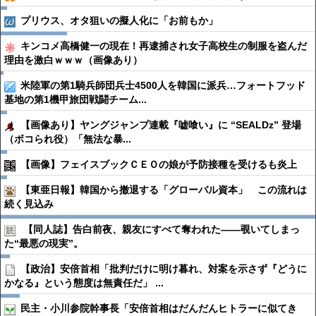
プリウス、オタ狙いの擬人化に「お前もか」
キンコメ高橋健一の現在！再逮捕され女子高校生の制服を盗んだ
理由を激白ｗｗｗ（画像あり）
米陸軍の第1騎兵師団兵士4500人を韓国に派兵…フォートフッド
基地の第1機甲旅団戦闘チーム...
【画像あり】ヤングジャンプ連載『嘘喰い』に “SEALDz” 登場
（ボコられ役）「無法な暴...
【画像】フェイスブックＣＥＯの娘が予防接種を受けるも炎上
【東亜日報】韓国から撤退する「グローバル資本」 この流れは
続く見込み
【同人誌】告白前夜、親友にすべて奪われた――覗いてしまっ
た“最悪の現実”。
【政治】安倍首相「批判だけに明け暮れ、対案を示さず『どうに
かなる』という態度は無責任だ」 ...
民主・小川参院幹事長「安倍首相はだんだんヒトラーに似てき