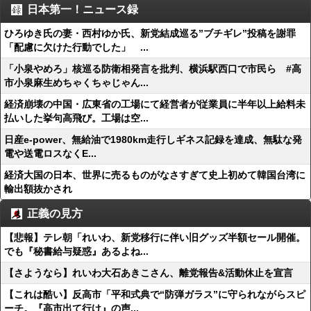
日本第一！ニュース録
ひろゆき氏の妻・西村ゆか氏、新党結成巡る”ブチギレ”投稿を謝罪
「配慮に欠けた行動でした」 ...
「小泉やめろ」核巡る防衛相発言を批判、横浜駅西口で市民ら #高
市小泉麻生めちゃくちゃじゃん...
経済崩壊の中国・広東省の工場にて経営者が従業員に半年以上給料未
払いした挙句高飛び。工場は空...
日産e-power、無給油で1980km走行しギネス記録を達成、無駄な発
電や送電ロスなくE...
経済大国の日本、世界に売るものがなさすぎて史上初めて韓国台湾に
輸出額抜かされ
正義の見方
【悲報】テレ朝「れいわ、新党移行に伴い旧グッズ半額セール開催。
でも『秘書給与疑惑』あるよね...
【さようなら】れいわ大石あきこさん、離党報告&活動休止を宣言
【これは酷い】反高市「平和式典で“防弾ガラス”に守られながらスピ
ーチ。『高市出て行け』の声...