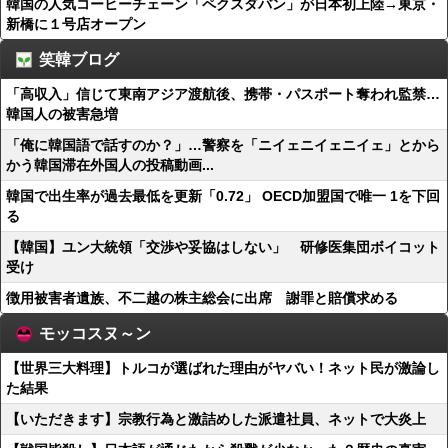
韓国の人気コーヒーチェーン「ペクスダバン」が日本初上陸→東京・
新橋に１号店オープン
笑韓ブログ
「高収入」信じて東南アジア渡航後、携帯・パスポート奪われ監禁…
韓国人の被害急増
「俺に韓国語で話すのか？」…警察を「ニイェニイェニイェ」とから
かう韓国滞在外国人の投稿動画...
韓国で出生率が過去最低を更新「0.72」 OECD加盟国で唯一 1を下回
る
【韓国】ユン大統領「交渉や妥協はしない」 研修医集団ボイコット
受け
徴用被害者遺族、不二越の株主総会に出席 謝罪と賠償求める
モッコスヌ～ン
【世界三大料理】トルコが選ばれた理由がヤバい！ネット民が激論し
た結果
【いただきます】宗教行為と激詰めした派遣社員、ネットで大炎上