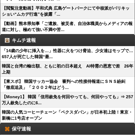
【閲覧注意動画】平和式典 広島ゲートパークにて中核派がバリキッ
ショい“ムカデ行進”を披露「...
【動画】熊本県知事「ご遺族、被災者、自治体職員からメディアの報
道に対し、極めて強い不満や苦...
キムチ速報
「14歳の少年に挿入を…」性器に火をつけ脅迫、少女達はモップで…
657人が死亡した韓国“最...
韓国と台湾の輸出額、ともに初の日本超え AI特需の恩恵で差 26年
上期
【東スポ】 韓国サッカー協会 審判への性接待報道にＳＮＳ紛糾
「徹底追及」「２００２年はどう...
【Money1】 韓国「信用赦免を何回やっても、何回やっても」⇒ 257
万人赦免したのに6...
韓国の人気コーヒーチェーン「ペクスダバン」が日本初上陸！東京・
新橋に1号店オープン
保守速報