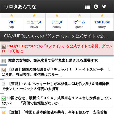
ワロタあんてな
VIP
ニュース
アニメ
ゲーム
YouTube
vip
news
hobby
game
story
CIAがUFOについての「Xファイル」を公式サイトで公開、ダウンロード可能に
CIAがUFOについての「Xファイル」を公式サイトで公開、ダウン
ロード可能に
離島の女教師、競泳水着で谷間丸出し廻される屈辱NTR
【話題】韓国の国会議員が「チョッパリ」とヘイトスピーチ し
ばき隊、有田芳生、李信恵はスルー...
【芸能】ついにベッキー外しが本格化…CM打ち切り＆番組降板
でサンミュージック５億円の大損害
中国はなぜ、最新式「９９Ａ」式戦車を１２４台しか保有してい
ない？ 「高価で信頼性がないか...
【速報】「韓国と基本的価値を共有」今年も使わず 安倍首相