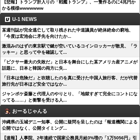
【悲報】トランプ肝入りの「戦艦トランプ」、一隻作るのに4兆円か
かる模様wwwwwww
U-1 NEWS
某週刊誌が完全逃亡して取り残された中道議員が絶体絶命の窮地、
「今度は宏池会に矛先を向けたか...
激混みのはずの東京駅で鍵が空いているコインロッカーが散見、「ラ
ッキー」と思って中を確認して...
「ピクサー最大の失敗だ」と日本を舞台にした某アメリカ産アニメが
話題に、日本と韓国の両方に失...
「日本は危険だ」と吹聴したのを真に受けた中国人旅行客、だが代替
旅行先が日本ほど安全ではなか...
ジャンポケ斎藤と代理人のやりとり、「地獄すぎて完全にコントにな
ってる……」と衝撃を受ける人...
おーるじゃんる
沖縄県の玉城デニー知事、公開に疑問を呈したのは「報道機関による
公開ではなく、公開タイミング...
【速報】人事院、2年連続で国家公務員月給3%増の「1万5056円」引