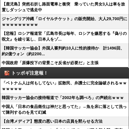
【鹿児島】突然右折し路面電車と衝突 乗っていた男女3人は車を放
置しダッシュで逃走中
ジャングリア沖縄「ロイヤルチケット」の販売開始、大人29,700円に
ｗｗｗｗｗｗｗｗｗ
【悲報】ロシア報道官「広島市長は毎年、ロシアを嫌悪する『偽りの
呪文』を繰り返し、日本人をゾ...
【韓国サッカー協会】外国人審判約10人に性的接待か 計1496回、
約2億ウォン（約2200...
中国政府「原爆投下の背景こそ反省が必要だ」と主張
トッポギ注意報！
「ベトナム人は何もしてない」拡散民、弁護士に完全論破されるｗｗ
ｗｗｗｗｗ
韓国サッカー協会の接待報道で「2002年も調べろ」の声続出ｗｗｗ
中国人「日本の食品衛生は神だと思ってた」→魚を床に落として洗っ
て陳列するのを見て幻滅
【台湾メディア】態度の悪い日本の店員を黙らせる方法