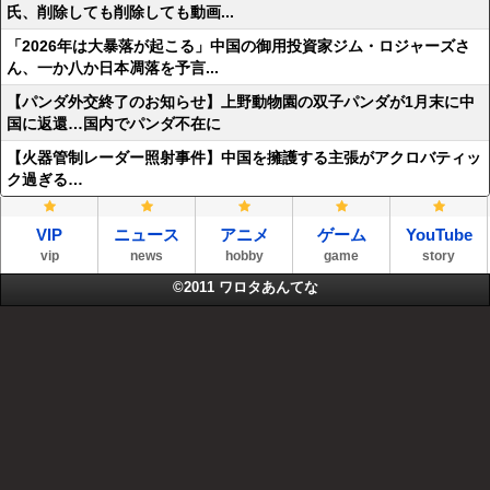
氏、削除しても削除しても動画...
「2026年は大暴落が起こる」中国の御用投資家ジム・ロジャーズさ
ん、一か八か日本凋落を予言...
【パンダ外交終了のお知らせ】上野動物園の双子パンダが1月末に中
国に返還…国内でパンダ不在に
【火器管制レーダー照射事件】中国を擁護する主張がアクロバティッ
ク過ぎる…
VIP
ニュース
アニメ
ゲーム
YouTube
vip
news
hobby
game
story
©2011
ワロタあんてな