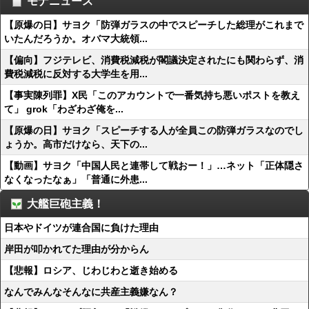
モナニュース
【原爆の日】サヨク「防弾ガラスの中でスピーチした総理がこれまで
いたんだろうか。オバマ大統領...
【偏向】フジテレビ、消費税減税が閣議決定されたにも関わらず、消
費税減税に反対する大学生を用...
【事実陳列罪】X民「このアカウントで一番気持ち悪いポストを教え
て」 grok「わざわざ俺を...
【原爆の日】サヨク「スピーチする人が全員この防弾ガラスなのでし
ょうか。高市だけなら、天下の...
【動画】サヨク「中国人民と連帯して戦おー！」…ネット「正体隠さ
なくなったなぁ」「普通に外患...
大艦巨砲主義！
日本やドイツが連合国に負けた理由
岸田が叩かれてた理由が分からん
【悲報】ロシア、じわじわと逝き始める
なんでみんなそんなに共産主義嫌なん？