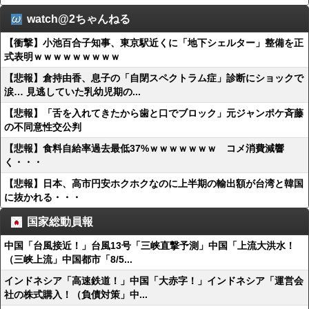
watch@2ちゃんねる
【衝撃】小池百合子知事、東京駅近くに「地下シェルター」整備を正
式表明ｗｗｗｗｗｗｗｗｗ
【悲報】倉持由香、息子の「自閉スペクトラム症」診断にショックで
涙… 見逃していた乳幼児期の...
【悲報】「舌を入れてきたから歯と口でブロック」元ジャンポケ斉藤
の不同意性交公判
【悲報】食料自給率過去最低37%ｗｗｗｗｗｗｗ コメ消費減響
く・・・
【悲報】日本、高市円安ホクホクなのに上半期の輸出額が台湾と韓国
に抜かれる・・・
国家総動員報
中国「台風接近！」台風13号「三峡直撃予測」中国「上流大洪水！
（三峡上流」中国都市「8/5...
インドネシア「高速鉄道！」中国「大赤字！」インドネシア「運営会
社の株式購入！（負債対策」中...