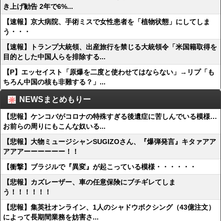
き上げ勧告 2年で6%...
【速報】京大病院、手術ミスで女性患者を「植物状態」にしてしま
う・・・
【速報】トランプ大統領、出産旅行を禁じる大統領令「米国籍取得を
目的とした中国人らを排除する...
【P】エッセイスト「原爆を二度と使わせてはならない」→リプ「も
ちろん中国の核も非難する？」...
NEWSまとめもりー
【悲報】ケンコバがコロナの特殊すぎる後遺症に苦しんでいる模様…
お前らの周りにもこんな奴いる...
【悲報】大物ミュージシャンSUGIZOさん、『爆弾発言』キタァアア
アアアーーーーーー！！
【衝撃】ブラジルで『異変』が起こっている模様・・・・・・
【悲報】カズレーザー、車の任意保険にブチギレてしま
う！！！！！！
【悲報】集英社オンライン、1人のシャドウボクシング（43億注文）
によって長期間業務を妨害さ...