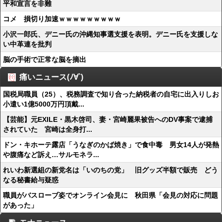
平和宣言を非難
コメ 損切り加速ｗｗｗｗｗｗｗｗｗ
小沢一郎氏、デニー氏の沖縄知事選支援を表明。デニー氏を支援しな
い中革連を批判
脳の手術で正常な脳を摘出
痛いニュース(ﾉ∀`)
国税局職員（25）、税務調査で知り合った納税者の自宅に出入りしお
小遣い1億5000万円頂戴...
【芸能】元EXILE・黒木啓司、妻・宮崎麗果被告へのDV事案で逮捕
されていた 宮崎は全身打...
ドン・キホーテ露店「うなぎのかば焼き」で食中毒 男女14人が発熱
や腹痛など訴え…サルモネラ...
れいわ新選組の新党名は「いのちの党」 旧グッズ半額で販売 どう
なる秘書給与疑惑
職員がバスローブ姿でオンライン会見に 秋田県「会見の対応に問題
があった」