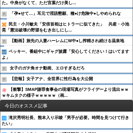
た。中身がなくて、ただ言葉だけ美し...
「孕●︎せて…」耳元で淫語懇願、種●︎け危険中●︎しやめられな
民主・小川敏夫「安倍首相はヒトラーに似てきた」 共産・小池
晃「憲法破壊の野望をむき出しにし...
【動画】旅先の人妻ハーレムにW中●︎し搾精され続ける温泉地
ベッキー、番組中にギャグ披露「安心してください！はいてます
よ」
女子のガチ角オナ動画、エロすぎるだろ
【悲報】女子アナ、全世界に性行為を大公開
【衝撃】SMAP謝罪食事会の現場写真がフライデーより流出ｗｗ
ｗキムタクの様子ｗｗｗｗｗ（画...
今日のオススメ記事
滝沢秀明社長、熊本入り示唆「男手が必要。時間を見つけて行き
たい」