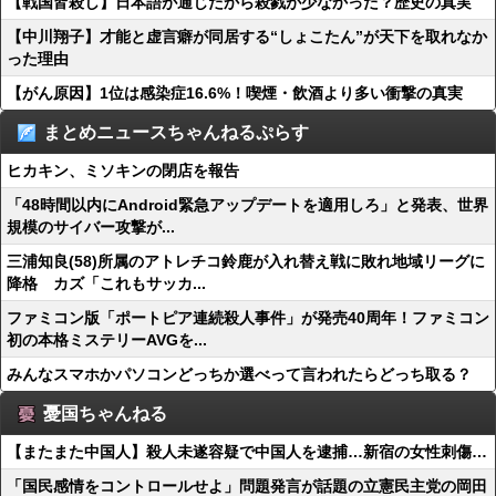
【戦国皆殺し】日本語が通じたから殺戮が少なかった？歴史の真実
【中川翔子】才能と虚言癖が同居する“しょこたん”が天下を取れなか
った理由
【がん原因】1位は感染症16.6%！喫煙・飲酒より多い衝撃の真実
まとめニュースちゃんねるぷらす
ヒカキン、ミソキンの閉店を報告
「48時間以内にAndroid緊急アップデートを適用しろ」と発表、世界
規模のサイバー攻撃が...
三浦知良(58)所属のアトレチコ鈴鹿が入れ替え戦に敗れ地域リーグに
降格 カズ「これもサッカ...
ファミコン版「ポートピア連続殺人事件」が発売40周年！ファミコン
初の本格ミステリーAVGを...
みんなスマホかパソコンどっちか選べって言われたらどっち取る？
憂国ちゃんねる
【またまた中国人】殺人未遂容疑で中国人を逮捕…新宿の女性刺傷…
「国民感情をコントロールせよ」問題発言が話題の立憲民主党の岡田