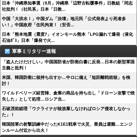
日本「沖縄県知事選（9月」沖縄県「辺野古転覆事件」日教組「同志
社批判！（社民系」日本「日教...
中国「大洪水！」中国ダム「決壊」地元民「公式発表より死者多
い！」中国政府「住民拘束！（安否...
日本「熊本地震（震度7」イオンモール熊本「LPG漏れて爆発（液化
石油ｶﾞｽ」日本「爆発で火...
軍事ミリタリー速報
「盗人たけだけしい」中国国防省が防衛白書に反発…日本の新型軍国
主義と批判！
米国、韓国防衛に核持ち出すか…中ロに備え「短距離戦術核」を検
討！
ワイルドベリーズ経営陣、倉庫の商品を持ち出し「ドローン攻撃で焼
失した」として処理…ロシア当...
石破茂前総理「ウクライナが核放棄しなければロシア侵攻しなかっ
た」！
韓国陸軍の射撃訓練中だったK1E1戦車で火災、乗員は避難…エンジ
ンルーム付近から出火！