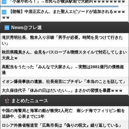
「小泉やめろ！」→市民らが横浜駅前で大絶叫ｗｗｗｗｗｗｗｗ
【朗報】中居正広さん、また聖人エピソードが追加されるｗｗｗ
ｗｗ
News@フレ速
滝沢秀明社長、熊本入り示唆「男手が必要。時間を見つけて行きた
い」
秋田県職員さん、会見をバスローブ＆喫煙スタイルで対応してしまい
大炎上ｗ
高配当をうたった「みんなで大家さん」→実態は2881億円の債務超
過
イオン爆発事故の遺族、社長発言にブチギレ「本当のことを話して」
大久保佳代子「休みの日はだいたい…」まさかの習慣を暴露ｗｗｗ
まとめたニュース
中国の海警局と海軍の船が衝突2人死亡 南シナ海でフィリピン船を
追跡中、公表までに1年
ロシア外務省報道官「広島市長は『偽りの呪文』繰り返している」