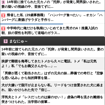
14年前に捨てられた元カノの「托卵」が発覚し間男扱いされた。
妻の疑いの視線の中、昔捨てずに...
帰省した私（29歳事務職）「ハンバーグ食べたい」→オカン「ハ
ンバーグに唐揚げサラダと手作り...
中学時代に俺だけを執拗にいじめてきた秀才のA！推薦入試の
朝、奴の習性を利用して道端のガラス...
まなにゅ～
14年前に捨てられた元カノの「托卵」が発覚し間男扱いされた。妻の
疑いの視線の中、昔捨てずに...
挨拶で難聴を侮辱してきたトメから久々に電話。トメ「私は元気
よ！」私「でもお義父さんから…」...
「男癖が悪くて勘当された」はずの元夫の妹…葬儀での奇行と『悲惨
な思い込み』から知的障害を疑...
犬が大嫌いで脂汗が止まらない私。リードをつけ放置された犬に絡ま
れ、追いかけられた先で『信じ...
浮気夫とトメ「レスだったのは嫁のせい！」虚偽の噂を流され離婚を
突きつけられた。法学部の後輩...