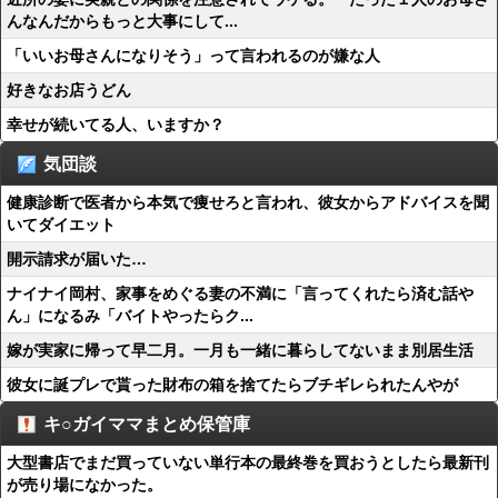
んなんだからもっと大事にして...
「いいお母さんになりそう」って言われるのが嫌な人
好きなお店うどん
幸せが続いてる人、いますか？
気団談
健康診断で医者から本気で痩せろと言われ、彼女からアドバイスを聞
いてダイエット
開示請求が届いた…
ナイナイ岡村、家事をめぐる妻の不満に「言ってくれたら済む話や
ん」になるみ「バイトやったらク...
嫁が実家に帰って早二月。一月も一緒に暮らしてないまま別居生活
彼女に誕プレで貰った財布の箱を捨てたらブチギレられたんやが
キ○ガイママまとめ保管庫
大型書店でまだ買っていない単行本の最終巻を買おうとしたら最新刊
が売り場になかった。