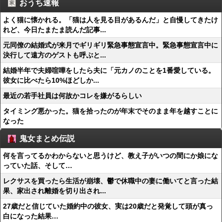
おうち速報
よく猫に懐かれる。「猫は人を見る目があるんだ」と自慢してきたけ
れど、今日たまたま読んだ記事...
元同僚の結婚式が来月でギリギリ緊急事態宣言中。緊急事態宣言中に
決行して遠方のゲストも呼ぶと...
結婚半年で夫婦喧嘩をしたら夫に「元カノのことを1番愛している。
彼女に比べたら10%ほどしか...
最近の若手社員は何故かコレを嫌がるらしい
タイミング悪かった。猫を拾ったのが年末でそのまま年を越すことに
なった
鬼女まとめ伝説
何を言ってるかわからないと思うけど、教え子がいつの間にか娘にな
っていた話、そして…
レクサスを買ったら生活が崩壊、鬱で休職中の妻に働いてと言った結
果、家出され離婚を切り出され...
27歳だと信じていた婚約中の彼女、実は20歳だと発覚して頭が真っ
白になった結果…