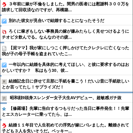
３年前に嫁が不倫をしました。間男の医者には慰謝料３００万を
請求して回収済なのですが、再構築...
別れた彼女が見合いで結婚することになったそうだ
ろくに稼ぎもしない事務員の嫁が嫌みたらしく見せつけるように
チオビタ飲んでる。なんなのその疲...
【泥ママ】我が家にしつこく押しかけてたクレクレに亡くなった
我が子の母子手帳を盗まれていたこ...
一年以内に結婚を具体的に考えてほしい、と彼に要求するのはお
かしいですか？ 私はもう30、彼...
結婚記念日に併せて旦那に手紙を書こう！だいぶ昔に手紙欲しい
とか言ってたし！サプライズだ！
昭和顔9頭身スレンダー女子大生AVデビュー、超敏感ガチ抜
【修羅場】先輩に告白するつもりだった当日に事件発生！！先輩
とエスカレーターに乗ってたら、は...
結婚１１年目で人生初めての浮気が嫁にバレました。離婚されて
子ども３人を失いそうだ。ベッキー...