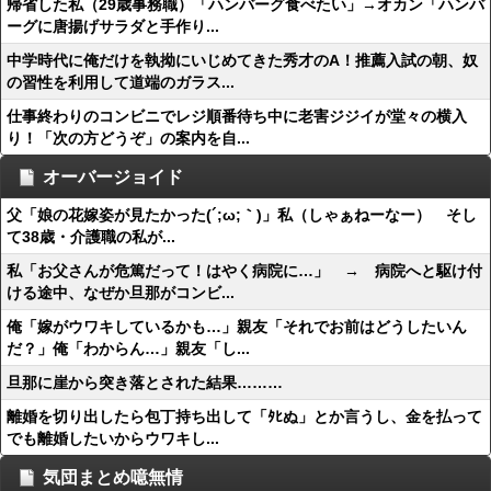
帰省した私（29歳事務職）「ハンバーグ食べたい」→オカン「ハンバ
ーグに唐揚げサラダと手作り...
中学時代に俺だけを執拗にいじめてきた秀才のA！推薦入試の朝、奴
の習性を利用して道端のガラス...
仕事終わりのコンビニでレジ順番待ち中に老害ジジイが堂々の横入
り！「次の方どうぞ」の案内を自...
オーバージョイド
父「娘の花嫁姿が見たかった(´;ω;｀)」私（しゃぁねーなー） そし
て38歳・介護職の私が...
私「お父さんが危篤だって！はやく病院に…」 → 病院へと駆け付
ける途中、なぜか旦那がコンビ...
俺「嫁がウワキしているかも…」親友「それでお前はどうしたいん
だ？」俺「わからん…」親友「し...
旦那に崖から突き落とされた結果………
離婚を切り出したら包丁持ち出して「ﾀﾋぬ」とか言うし、金を払って
でも離婚したいからウワキし...
気団まとめ噫無情