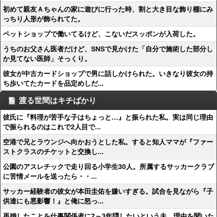
初めて親友Ａちゃんの家に遊びに行った時、割と大き目な飾り棚にみ
っちり人形が飾られてた。
ペットショップで働いてるけど、こないだスッポンが入荷した。
うちのお父さん医者だけど、SNSで見かけた「自分で施術した部分し
か見てない医師」そっくり。
彼女が中古カードショップで男に話しかけられた。いきなり彼女の持
ち歩いてたカードを品定めしだ...
渡る世間はキチばかり
彼氏に『料理が苦手な子はちょっと…』と振られた私。実は同じ理由
で振られるのはこれで2人目で...
空港で兄とラウンジへ向かおうとした私。すると知人ママが『ファー
ストクラスのチケットと交換し...
公園のアスレチックで走り回る小学生30人。所属するサッカークラブ
に苦情メールを送ったら・・...
サッカー経験者の彼女が本田圭佑を嫌いすぎる。試合を見ながら『子
供達にも悪影響！』と俺に怒っ...
再婚したことを仕事関係者に2～3年隠したいという夫。理由を聞いた