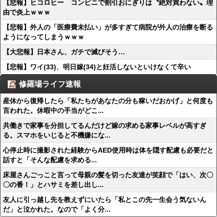
【悲報】ヒコロヒー コンビニで割引おにぎりは〝絶対買わない〟理
由で炎上ｗｗｗ
【悲報】外人の「医療費未払い」が多すぎて病院が外人の治療を断る
ようになってしまうｗｗｗ
【大悲報】日本さん、ガチで滅びそう…
【悲報】ワイ(33)、明日嫁(34)と妊活しないといけなくて辛い
修羅場ライフ速報
産休から復帰したら「私たちがあなたの分も稼いだおかげ」と何度も
言われた。休暇中の手当がどこ...
共働きで家事を分担してるんだけど嫁の求める家事レベルが高すぎ
る。スマホをいじると不機嫌にな...
心停止時に撮影された経験からAED使用時は体を隠す配慮も必要だと
話すと「そんな配慮を求める...
床屋さんごっこと言って母親の髪を切った友達が笑顔で「はい、次〇
〇の番！」とハサミを差し出し...
友人に引っ越し先を教えずにいたら「私とこの先一生会う気ないん
だ」と泣かれた。なので「よく分...