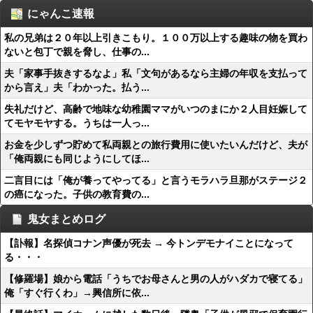
にゃんこ速報
私の兄弟は２０年以上引きこもり。１００万以上する趣味の物を買わ
ないと包丁で親を脅し、仕事の...
夫「家事手抜きするなよ」私「文句があるなら主婦の年収を支払って
から言え」夫「わかった。払う...
失礼だけど、高齢で地味な幼稚園ママがいつのまにか２人目妊娠して
てモヤモヤする。うちは一人っ...
お金を少しずつ貯めて私両親との旅行費用に使いたいんだけど、夫が
「俺両親にも同じようにしてほ...
二言目には「俺が養ってやってる」と言うモラハラ旦那がステージ２
の癌になった。子供の教育費の...
鬼女まとめログ
【訃報】名探偵コナン声優が死去 → 今トンデモナイことになって
る・・・
【修羅場】娘から電話「うちでお母さんと男の人がハダカで寝てる」
俺「すぐ行くわ」→興信所に依...