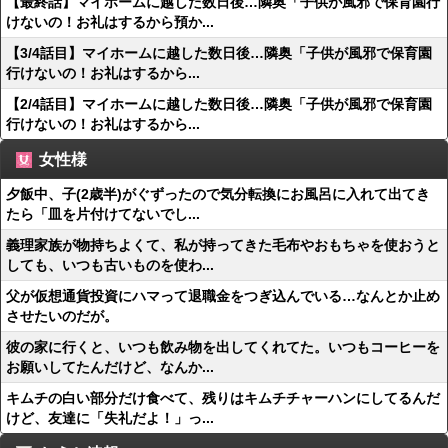
【最終話】マイホームに越した数日後…隣奥「子供が風邪で保育園行
けないの！お礼はするから預か...
【3/4話目】マイホームに越した数日後…隣奥「子供が風邪で保育園
行けないの！お礼はするから...
【2/4話目】マイホームに越した数日後…隣奥「子供が風邪で保育園
行けないの！お礼はするから...
女性様
夕飯中、子(2歳半)がぐずったので気分転換にお風呂に入れて出てき
たら「皿を片付けてないでし...
義理家族が物持ちよくて、私が持ってきた毛布やおもちゃを使おうと
しても、いつも古いものを使わ...
父が仮想通貨投資にハマって退職金をつぎ込んでいる…なんとか止め
させたいのだが。
彼の家に行くと、いつも飲み物を出してくれてた。いつもコーヒーを
お願いしてたんだけど、なんか...
キムチの白い部分だけ食べて、残りはキムチチャーハンにしてるんだ
けど、友達に「失礼だよ！」っ...