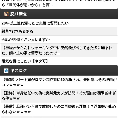
ら『世間体が悪いから』と言...
怒り新党
20年以上連れ添ったご夫婦に質問したい
雑草????あるある
会話が面倒くさい人いますか
【神経わからん】ウォーキング中に突然飛び出してきた犬に噛まれ
た。飼い主の家は留守だったので...
陽気な夏にしたい【ネタ可】
キスログ
【衝撃】パート嫁がロマンス詐欺に60万騙され、夫困惑…その理由が
コレｗｗｗｗ
【恐怖】単身赴任中の俺に突然元カノが訪問！その理由が衝撃的すぎ
る件ｗｗｗ
【暴露】旦那バレ不倫で離婚したのに再婚後も浮気！？浮気癖が止め
られないｗｗｗｗ