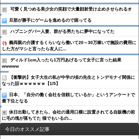
可愛く見つめる美少女の笑顔で大量顔射受け止めさせられるオ
旦那が勝手にゲームを進めるので困ってる
ハプニングバー人妻、群がる男たちに夢中になってた
義両親の介護するくらいなら働いて20～30万稼いで施設の費用に
した方がマシと言ったら友人に...
ディルド1cm入ったら1万円あげるって女子に言った結果
wwwww
【衝撃的】女子大生の私が中学の頃の先生とトンデモナイ関係に
なった話ｗｗｗｗｗｗ【1/5】
日本、「自分の働く会社を信頼しているか」というアンケートで
最下位となる
休日出勤してきたら、会社の通用口横に設置されてる自販機の前
に毛の塊が落ちてた 猫でもいるの...
今日のオススメ記事