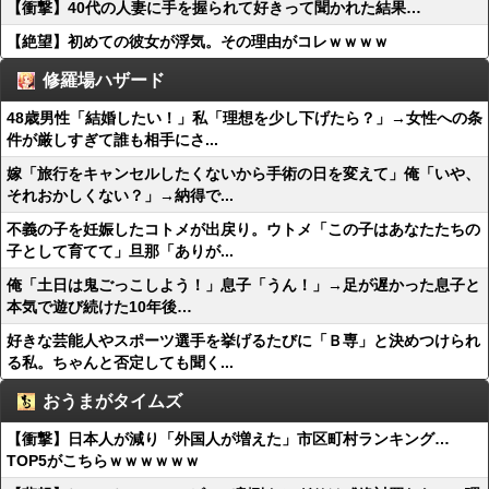
【衝撃】40代の人妻に手を握られて好きって聞かれた結果…
【絶望】初めての彼女が浮気。その理由がコレｗｗｗｗ
修羅場ハザード
48歳男性「結婚したい！」私「理想を少し下げたら？」→女性への条
件が厳しすぎて誰も相手にさ...
嫁「旅行をキャンセルしたくないから手術の日を変えて」俺「いや、
それおかしくない？」→納得で...
不義の子を妊娠したコトメが出戻り。ウトメ「この子はあなたたちの
子として育てて」旦那「ありが...
俺「土日は鬼ごっこしよう！」息子「うん！」→足が遅かった息子と
本気で遊び続けた10年後…
好きな芸能人やスポーツ選手を挙げるたびに「Ｂ専」と決めつけられ
る私。ちゃんと否定しても聞く...
おうまがタイムズ
【衝撃】日本人が減り「外国人が増えた」市区町村ランキング…
TOP5がこちらｗｗｗｗｗｗ