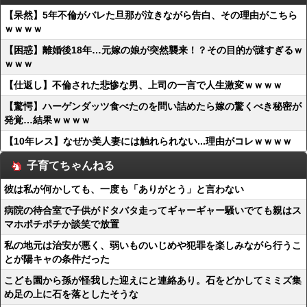
【呆然】5年不倫がバレた旦那が泣きながら告白、その理由がこちら
ｗｗｗｗ
【困惑】離婚後18年…元嫁の娘が突然襲来！？その目的が謎すぎるｗ
ｗｗｗ
【仕返し】不倫された悲惨な男、上司の一言で人生激変ｗｗｗｗ
【驚愕】ハーゲンダッツ食べたのを問い詰めたら嫁の驚くべき秘密が
発覚…結果ｗｗｗｗ
【10年レス】なぜか美人妻には触れられない...理由がコレｗｗｗｗ
子育てちゃんねる
彼は私が何かしても、一度も「ありがとう」と言わない
病院の待合室で子供がドタバタ走ってギャーギャー騒いでても親はス
マホポチポチか談笑で放置
私の地元は治安が悪く、弱いものいじめや犯罪を楽しみながら行うこ
とが陽キャの条件だった
こども園から孫が怪我した迎えにと連絡あり。石をどかしてミミズ集
め足の上に石を落としたそうな