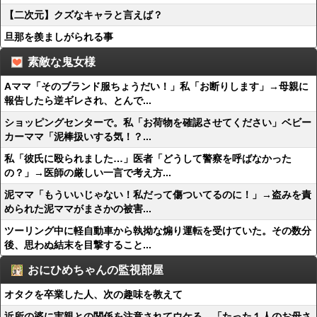
【二次元】クズなキャラと言えば？
旦那を羨ましがられる事
素敵な鬼女様
Aママ「そのブランド服ちょうだい！」私「お断りします」→母親に
報告したら逆ギレされ、とんで...
ショッピングセンターで。私「お荷物を確認させてください」ベビー
カーママ「泥棒扱いする気！？...
私「彼氏に殴られました…」医者「どうして警察を呼ばなかった
の？」→医師の厳しい一言で考え方...
泥ママ「もういいじゃない！私だって傷ついてるのに！」→盗みを責
められた泥ママがまさかの被害...
ツーリング中に軽自動車から執拗な煽り運転を受けていた。その数分
後、思わぬ結末を目撃すること...
おにひめちゃんの監視部屋
オタクを卒業した人、次の趣味を教えて
近所の婆に実親との関係を注意されてウケる。「たった１人のお母さ