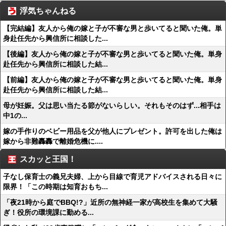
浮気ちゃんねる
【完結編】友人から俺の嫁と子が不審な男と歩いてると聞いた俺。単
身赴任先から興信所に相談した...
【後編】友人から俺の嫁と子が不審な男と歩いてると聞いた俺。単身
赴任先から興信所に相談した結...
【前編】友人から俺の嫁と子が不審な男と歩いてると聞いた俺。単身
赴任先から興信所に相談した結...
母が妊娠。父は思い当たる節がないらしい。それもそのはず...相手は
中1の...
嫁の手作りのベビー用品を父が他人にプレゼント。許可を出した俺は
嫁から非難轟轟で離婚危機に....
スカッと王国！
子なし保育士の義兄夫婦、上から目線で育児アドバイスされる日々に
限界！「この時期は知育おもち...
「夜21時から庭でBBQ!?」近所の無神経一家が高校生を集めて大騒
ぎ！役所の環境課に勤める...