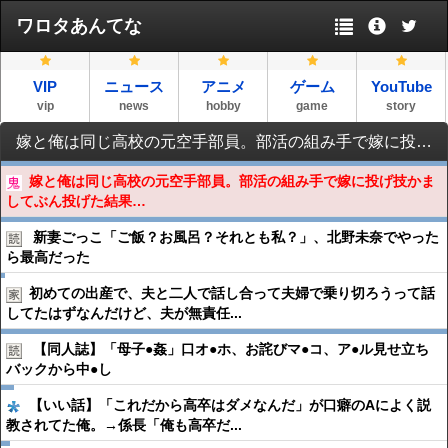
ワロタあんてな
VIP
ニュース
アニメ
ゲーム
YouTube
vip
news
hobby
game
story
嫁と俺は同じ高校の元空手部員。部活の組み手で嫁に投げ技かましてぶん投げた結果…
嫁と俺は同じ高校の元空手部員。部活の組み手で嫁に投げ技かま
してぶん投げた結果…
新妻ごっこ「ご飯？お風呂？それとも私？」、北野未奈でやった
ら最高だった
初めての出産で、夫と二人で話し合って夫婦で乗り切ろうって話
してたはずなんだけど、夫が無責任...
【同人誌】「母子●︎姦」口オ●︎ホ、お詫びマ●︎コ、ア●︎ル見せ立ち
バックから中●︎し
【いい話】「これだから高卒はダメなんだ」が口癖のAによく説
教されてた俺。→係長「俺も高卒だ...