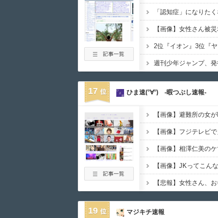
【画像】女性さん被災
週刊少年ジャンプ、発
17
ひま速(°∀°) -暇つぶし速報-
【画像】避難所の女が
【画像】フジテレビで
【画像】相澤仁美のケ
【悲報】女性さん、お
19
マジキチ速報