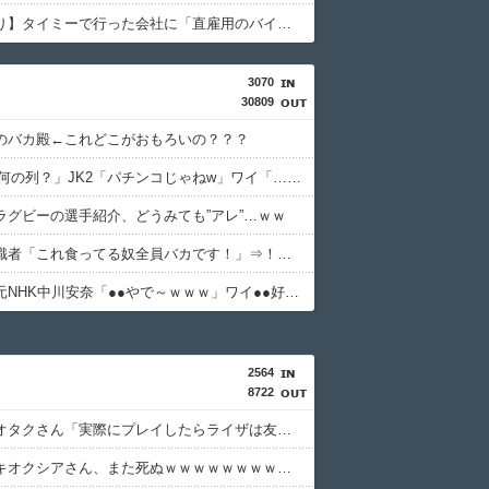
【画像あり】タイミーで行った会社に「直雇用のバイト」で行った結果ｗｗｗｗｗ
3070
30809
のバカ殿←これどこがおもろいの？？？
JK「あれ何の列？」JK2「パチンコじゃねw」ワイ「…」⇒ｗｗ
ラグビーの選手紹介、どうみても”アレ”…ｗｗ
【朗報】識者「これ食ってる奴全員バカです！」⇒！！！
【画像】元NHK中川安奈「●●やで～ｗｗｗ」ワイ●●好き「…う～ん」
2564
8722
【困惑】オタクさん「実際にプレイしたらライザは友達って感じで性的な目では見れないｗ」←これｗｗｗｗｗｗｗｗｗｗ
【悲報】キオクシアさん、また死ぬｗｗｗｗｗｗｗｗｗｗ