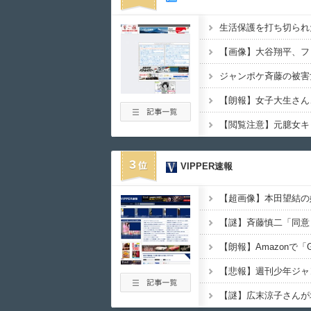
【朗報】女子大生さん
3
VIPPER速報