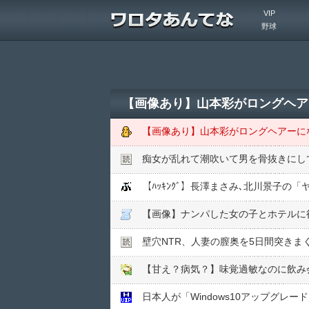
VIP
野球
【画像あり】山本彩がロングヘア
【画像あり】山本彩がロングヘアーに
痴女が乱れて潮吹いて男を骨抜きにし
【ﾊｯｷﾝｸﾞ】長澤まさみ､北川景子の「
【画像】ナンパした女の子とホテルに
壁穴NTR、人妻の膣奥を5日間突きま
【甘え？病気？】味覚過敏なのに飲み
日本人が「Windows10アップグ