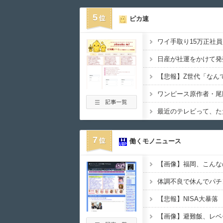
5
ピカ速
日産が社運をかけて発
7
働くモノニュース