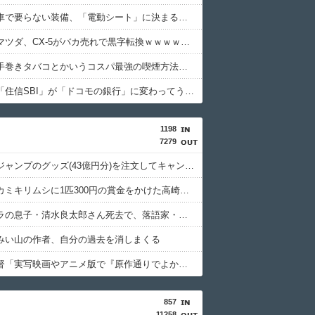
【衝撃】車で要らない装備、「電動シート」に決まるｗｗｗｗｗ
【衝撃】マツダ、CX-5がバカ売れで黒字転換ｗｗｗｗｗ(※画像あり)
【衝撃】手巻きタバコとかいうコスパ最強の喫煙方法←これｗｗｗｗｗ
【衝撃】「住信SBI」が「ドコモの銀行」に変わってうんざりしてるやつｗｗｗｗｗ
1198
7279
週間少年ジャンプのグッズ(43億円分)を注文してキャンセルした32歳女が逮捕
特定外来カミキリムシに1匹300円の賞金をかけた高崎市、初日に1170匹持ち込まれる
清水アキラの息子・清水良太郎さん死去で、落語家・柳家小はだが「いじめ」「暴行」被害告発
みい山の作者、自分の過去を消しまくる
押井守監督「実写映画やアニメ版で『原作通りでよかった』なんて感想は原作の成功体験を追体験したいだけ」
857
11258