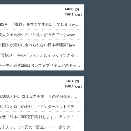
14698
48041
ワイの新NISA、『爆益』をマジで生み出してしまうwwwwwwwww
【画像】美人女子高校生の『油絵』がガチで上手wwwwww
【画像】外国人が絶対に食べられない日本料理第1位wwwwwwwww
【画像】『例のチー牛のイラスト』にそっくりすぎる男の子wwwwwww
【画像】チー牛が必ず1回はヌいてるプリキュアのキャラがこちらwww
5614
15614
農家「年収3000万円、コミュ力不要、年の半分休み、午前で終わる仕事」←コイツ
【悲報】食用コオロギの会社、「インターネットのデマ」のせいで倒産ｗｗｗｗｗ
セクシー女優「熊本に300万円寄付します」 アンチ「汚い金ありがとう♥」
【画像あり】えっ、ワイ氏の「貯金」・・・多すぎ・・・？