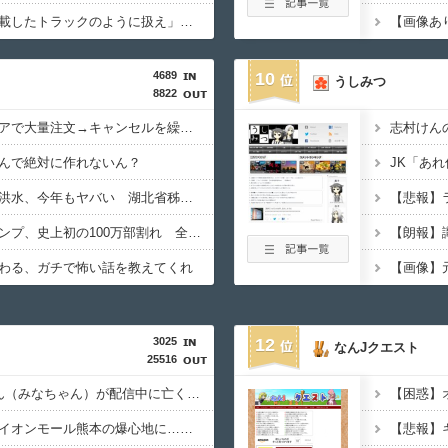
ブラジル「日本人を満載したトラックのように扱え」→ 差別として問題に→ 「一般的表現！」と弁明
4689
10
うしみつ
8822
【衝撃】ジャンプストアで大量注文→キャンセルを繰り返した32歳女を逮捕 238アカウント、総額43億円超「注文したことで欲求が満たされた」
志村けん
んで絶対に作れないん？
【中国】毎年恒例の大洪水、今年もヤバい 湖北省秭帰県で山洪水が市街地を直撃、工場浸水・車両が次々流される
【悲報】
【悲報】週刊少年ジャンプ、史上初の100万部割れ 全盛期653万部から98万部に…紙の雑誌「100万部超え」が消滅
わる、ガチで怖い話を教えてくれ
3025
12
なんJクエスト
25516
元キャバ嬢のMINAさん（みなちゃん）が配信中に亡くなったのではないかとX上で話題に（※動画あり）
【熊本地震】専門家「イオンモール熊本の爆心地に…喫煙所と自販機」警察・消防「」←これ・・・