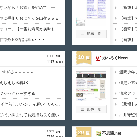
「認知症」になりたくないなら「お酒」をやめて 一番認知症に良くないのは「お酒」と判明・・・
地に手作りおにぎりを出荷ｗｗｗ
2位『イオン』3位『ヤオコー』【一番お寿司が美味しいと思うスーパー】1位がこちら・・・
行部数100万部割れ・・・
1300
18
ガハろぐNews
4497
Hすぎるｗｗｗｗｗ
えちえち水着JK…
ツがセクシーすぎる
【画像】JKってこんなイヤらしいパンティ履いていいの？ｗｗｗｗｗ
【悲報】
〇ぱい揉まれても気持ち良く無い
1082
20
不思議.net
7129