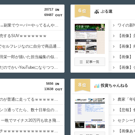
20717
6
ぶる速
69487
ワイ手取り15万正社員→副業でウーバーやってるんやが金がない
売するSUVｗｗｗｗｗｗｗ
【悲報】Z世代「なんでセルフレジなのに自分で商品通さないといけないんだ」
ワンピース原作者・尾田栄一郎が描いた担当編集の似顔絵「ムダに東大卒」
最近のテレビって、ただのでかいYouTubeになりつつあるよな
5656
8
投資ちゃんねる
13638
【画像】福岡、こんなのが普通に走ってるｗｗｗｗｗｗｗｗｗｗｗｗｗｗｗｗ
体調不良で休んでパチンコ通ってたら、数十日単位の証拠写真撮られて会社クビになった
【悲報】NISA大暴落 一晩でマイナス20万円も吹き飛んだもよう
【画像】避難飯、レベチｗｗｗｗｗｗｗｗｗｗｗｗｗｗｗ