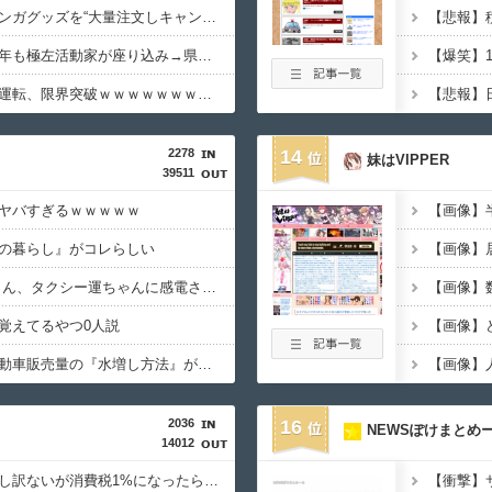
少年ジャンプの人気マンガグッズを“大量注文しキャンセル”繰り返したか 女逮捕 総額43億円以上
【動画】原爆の日に今年も極左活動家が座り込み→県警に強制排除される動画が話題に
【動画】かもしれない運転、限界突破ｗｗｗｗｗｗｗｗｗ
2278
14
妹はVIPPER
39511
ヤバすぎるｗｗｗｗｗ
【画像】
の暮らし』がコレらしい
【動画】 女子中学生さん、タクシー運ちゃんに感電させられ死亡……
【画像】数
覚えてるやつ0人説
【画像】
【経済正体】中国の自動車販売量の『水増し方法』がこちらｗｗｗｗｗｗｗｗ
2036
16
NEWSぽけまとめ
14012
町のお弁当屋さん「申し訳ないが消費税1%になったらその分商品代を値上げするわ」 「うちも！」