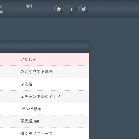
能
趣味
他
いたしん
みんな見てる動画
ぶる速
Ｚチャンネル＠ＶＩＰ
FANZA動画
不思議.net
働くモノニュース