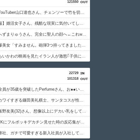
121550
【衝撃】YouTuber山口達也さん、チェンソーで竹を切るだけで600万再生を突破してしまう←正直、こう言うのでいいんだよなw w w w w w w w
【超絶悲報】婚活女子さん、残酷な現実に気付いてしまった結果…
【速報】へずまりゅうさん、完全に聖人の顔へ←これw w w w w w w w
【緊急】爆美女「すみません。砲弾3つ持ってきました」警察「！？」自衛隊「！？」→結果w w w w w w w w
【悲報】ちいかわの映画を見たイラン人が激怒｢子供に見せる内容じゃない｡悪影響は計り知れない｣←これw w w w w w w w w
22729
101318
【朗報】全員が35歳を突破したPerfumeさん、お●●いwwww
【画像】カワイすぎる鎌田美礼棋士、サンタコスが性的すぎる
【画像】板野友美(32)さん、想像以上にデカい乳をしてしまうwww
【画像】JKにフルボッキデカチン見せた時の反応集がこちらww
【画像】弊社、ガチで可愛すぎる新入社員が入社してしまうwwww