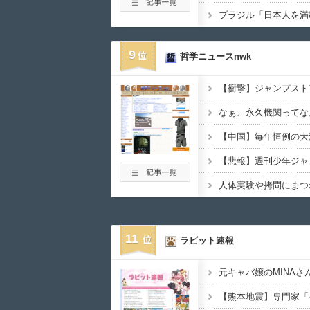
9
哲学ニュースnwk
なぁ、永久機関ってな
人体実験や拷問にまつ
11
ラビット速報