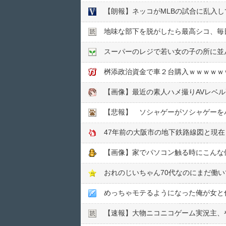
【朗報】ネッコがMLBの試合に乱入し
地味な部下を脱がしたら最高シコ、毎
スーパーのレジで若い女の子の所に並
桝添政治資金で車２台購入ｗｗｗｗｗ
【画像】最近の素人ハメ撮りAVレベ
【悲報】 ソシャゲーがソシャゲーを
47年前の大阪市の地下鉄路線図と現在
【画像】家でパソコン触る時にこんな
おれのじいちゃん70代なのにまだ働
めっちゃモテるようになった俺が女と
【速報】大物ニコニコゲーム実況主、