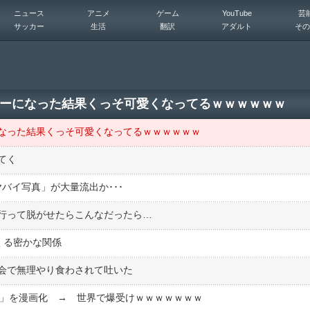
ニュース
アニメ
ゲーム
YouTube
芸
サッカー
生活
翻訳
アダルト
その
ーになった結果くっそ可愛くなってるｗｗｗｗｗｗ
なった結果くっそ可愛くなってるｗｗｗｗｗｗ
てく
ヤバイ写真」が大量流出か･･･
行って脱がせたらこんなだったら…
くる密かな関係
会で無理やり食わされて吐いた
レード」を漫画化 → 世界で爆受けｗｗｗｗｗｗｗ