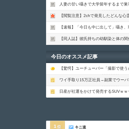
人妻の甘い囁きで大学留年するまで巣
【閲覧注意】2chで発見したどんな
【速報】「今日も中に出して」囁き、
【同人誌】彼氏持ちの幼馴染と体の関
今日のオススメ記事
ワイ手取り15万正社員→副業でウー
日産が社運をかけて発売するSUVｗｗ
1
キニ速