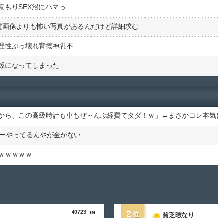
篭もりSEX沼にハマっ
心霊画像よりも怖い写真があるんだけど詳細求む
理性ぶっ壊れ背徳神乳不
係になってしまった
バーやってるんやが金がない
ｗｗｗｗｗ
40723
2
貧乏暇なり