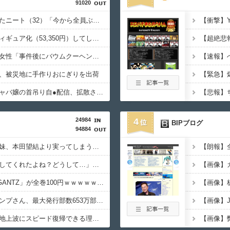
91020
生活保護を打ち切られたニート（32）「今から全員ぶっ殺しに行ってやる」当然逮捕
【画像】大谷翔平、フィギュア化（53,350円）してしまうｗｗｗｗｗ
ジャンポケ斉藤の被害女性「事件後にバウムクーヘン売ったりTikTokライブしててムカついた」
、被災地に手作りおにぎりを出荷
【閲覧注意】元臆女キャバ嬢の首吊り自●配信、拡散されまくって終わるｗｗｗｗｗｗｗ
24984
4
BIPブログ
94884
【超画像】本田望結の妹、本田望結より実ってしまう・・・
【謎】斉藤慎二「同意してくれたよね？どうして…」被害女性「彼は言葉が通じないモンスター」
【朗報】Amazonで「GANTZ」が全巻100円ｗｗｗｗｗｗｗｗｗｗ
【悲報】週刊少年ジャンプさん、最大発行部数653万部から急降下でついに100万部を割ってしまう
【謎】広末涼子さんが地上波にスピード復帰できる理由、誰にも分からない・・・