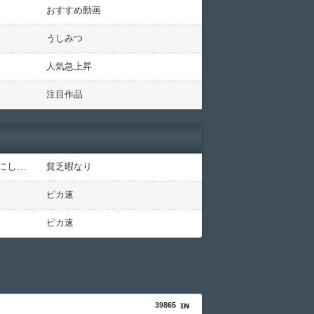
おすすめ動画
うしみつ
人気急上昇
注目作品
【驚愕】ユーチューバー「撮影で使うから、この高級時計も車もぜ～んぶ経費でタダ！ｗ」←まさかコレ本気にしてる奴なんておらんよな？よな？w w w w w w w w w w w
貧乏暇なり
ピカ速
ピカ速
39865