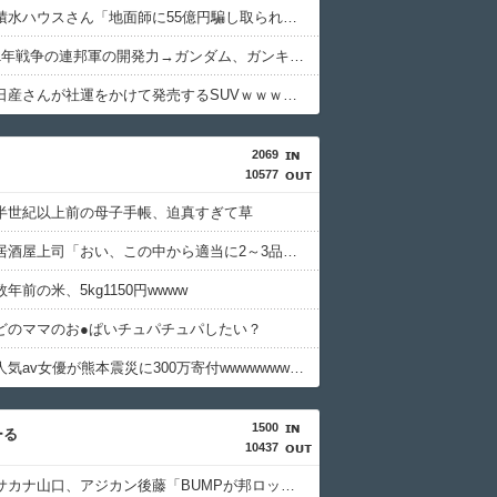
【悲報】積水ハウスさん「地面師に55億円騙し取られた…」ワイ「会社滅茶苦茶やろなぁ」ｗｗｗｗｗｗｗｗｗｗ
【爆笑】1年戦争の連邦軍の開発力→ガンダム、ガンキャノン、ガンタンク、ジム、ボールｗｗｗｗｗｗｗｗｗｗ
【悲報】日産さんが社運をかけて発売するSUVｗｗｗｗｗｗｗｗｗｗ
2069
10577
半世紀以上前の母子手帳、迫真すぎて草
【画像】居酒屋上司「おい、この中から適当に2～3品頼んでおいてくれや」
年前の米、5kg1150円wwww
どのママのお●ぱいチュパチュパしたい？
【画像】人気av女優が熊本震災に300万寄付wwwwwwwwwwww
1500
ーる
10437
【衝撃】サカナ山口、アジカン後藤「BUMPが邦ロックを一変させた」←これｗｗｗｗｗ