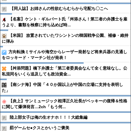
【同人誌】お姉さんの性欲むらむらから宅配ち〇こへ
【名案】ケント・ギルバート氏「舛添さん！第三者の弁護士を雇
うより、書類を検察に持ち込めば時...
【米国】 放置されていたワシントンの韓国戦争公園、補修・維持
に弾み
方向転換ミサイルや海空からレーザー発射など将来兵器の見通し
をロッキード・マーチン社が発表！
【舛添問題】橋下弁護士「第三者委員会なんて全く意味なし。公
私混同をいくら追及しても政治資金...
【南シナ海】中国「４０か国以上が中国の立場に支持を表明し
た」
【炎上】サンミュージック相澤正久社長がベッキーの復帰＆性格
に関して爆弾発言…2ch「もう何...
陸上部女子は俺の生オナホ！！！大総集編
罰ゲームセ●︎クスとかいうご褒美