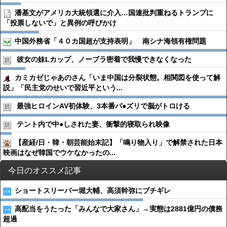
潘基文がアメリカ大統領選に介入…国連批判重ねるトランプに
「投票しないで」と異例の呼びかけ
中国外務省「４０カ国超が支持表明」 南シナ海領有権問題
彼女の妹Lカップ、ノーブラ密着で我慢できなくなった
カミカゼじゃあのさん「いま中国は分裂状態。相関図を使って解
説」「民主党のせいで習近平という...
最強ヒロインAV初体験、3本番パ●︎ズリで脳がトロける
テント内で中●︎しされた妻、衝撃的寝取られ映像
【産経/日・韓・朝芸能始末記】「鳴り物入り」で解禁された日本
映画はなぜ韓国でウケなかったの...
今日のオススメ記事
ショートスリーパー堀大輔、高須幹弥にブチギレ
高配当をうたった「みんなで大家さん」→実態は2881億円の債務
超過