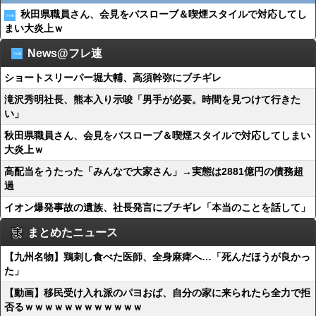
秋田県職員さん、会見をバスローブ＆喫煙スタイルで対応してし
まい大炎上ｗ
News@フレ速
ショートスリーパー堀大輔、高須幹弥にブチギレ
滝沢秀明社長、熊本入り示唆「男手が必要。時間を見つけて行きた
い」
秋田県職員さん、会見をバスローブ＆喫煙スタイルで対応してしまい
大炎上ｗ
高配当をうたった「みんなで大家さん」→実態は2881億円の債務超
過
イオン爆発事故の遺族、社長発言にブチギレ「本当のことを話して」
まとめたニュース
【九州名物】鶏刺し食べた医師、全身麻痺へ…「死んだほうが良かっ
た」
【動画】移民受け入れ派のパヨおば、自分の家に来られたら全力で拒
否るｗｗｗｗｗｗｗｗｗｗｗｗ