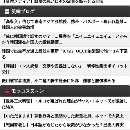
【台湾メディア】態度の悪い日本の店員を黙らせる方法
笑韓ブログ
「高収入」信じて東南アジア渡航後、携帯・パスポート奪われ監禁…
韓国人の被害急増
「俺に韓国語で話すのか？」…警察を「ニイェニイェニイェ」とから
かう韓国滞在外国人の投稿動画...
韓国で出生率が過去最低を更新「0.72」 OECD加盟国で唯一 1を下回
る
【韓国】ユン大統領「交渉や妥協はしない」 研修医集団ボイコット
受け
徴用被害者遺族、不二越の株主総会に出席 謝罪と賠償求める
モッコスヌ～ン
【世界三大料理】トルコが選ばれた理由がヤバい！ネット民が激論し
た結果
【いただきます】宗教行為と激詰めした派遣社員、ネットで大炎上
【戦国皆殺し】日本語が通じたから殺戮が少なかった？歴史の真実