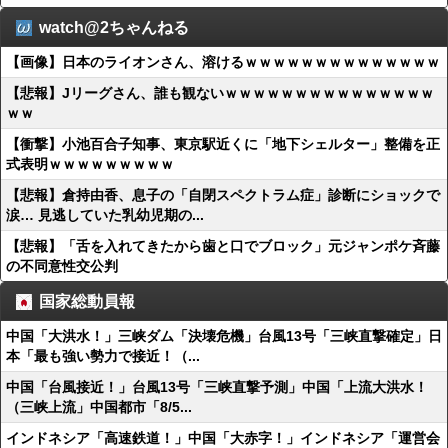
watch@2ちゃんねる
【画像】日本のライオンさん、溶けるｗｗｗｗｗｗｗｗｗｗｗｗｗｗ
【悲報】Jリーグさん、誰も観ないｗｗｗｗｗｗｗｗｗｗｗｗｗｗｗ
ｗｗ
【衝撃】小池百合子知事、東京駅近くに「地下シェルター」整備を正
式表明ｗｗｗｗｗｗｗｗｗ
【悲報】倉持由香、息子の「自閉スペクトラム症」診断にショックで
涙… 見逃していた乳幼児期の...
【悲報】「舌を入れてきたから歯と口でブロック」元ジャンポケ斉藤
の不同意性交公判
国家総動員報
中国「大洪水！」三峡ダム「決壊危機」台風13号「三峡直撃確定」日
本「最も強い勢力で接近！（...
中国「台風接近！」台風13号「三峡直撃予測」中国「上流大洪水！
（三峡上流」中国都市「8/5...
インドネシア「高速鉄道！」中国「大赤字！」インドネシア「運営会