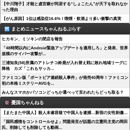
【中川翔子】才能と虚言癖が同居する“しょこたん”が天下を取れなか
った理由
【がん原因】1位は感染症16.6%！喫煙・飲酒より多い衝撃の真実
まとめニュースちゃんねるぷらす
ヒカキン、ミソキンの閉店を報告
「48時間以内にAndroid緊急アップデートを適用しろ」と発表、世界
規模のサイバー攻撃が...
三浦知良(58)所属のアトレチコ鈴鹿が入れ替え戦に敗れ地域リーグに
降格 カズ「これもサッカ...
ファミコン版「ポートピア連続殺人事件」が発売40周年！ファミコン
初の本格ミステリーAVGを...
みんなスマホかパソコンどっちか選べって言われたらどっち取る？
憂国ちゃんねる
【またまた中国人】殺人未遂容疑で中国人を逮捕…新宿の女性刺傷…
「国民感情をコントロールせよ」問題発言が話題の立憲民主党の岡田
氏、削除しても削除しても動画...