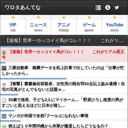
ワロタあんてな
VIP
ニュース
アニメ
ゲーム
YouTube
vip
news
hobby
game
story
【速報】世界一カッコイイ馬がコレ！！！ これがリアル黒王号
【速報】世界一カッコイイ馬がコレ！！！ これがリアル黒王
号
三菱自動車 燃費データを机上計算で出していたのは「仕事が忙
しかったから」
【衝撃】齋藤修佑容疑者、女性用の雨合羽50点以上盗み逮捕！自
宅の写真がとんでもないと話題ｗ...
35歳で係長、子ども2人にマイホーム…「野原ひろし程度の男が
すごいと思えるほどに日本が貧し...
マンガが米国で全然｢クール｣になれない事情
例えば１０年間沖縄から米軍が撤退したらどうなるの？