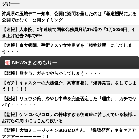
グｷﾀ━━!
沖縄県の玉城デニー知事、公開に疑問を呈したのは「報道機関による
公開ではなく、公開タイミング...
【速報】人事院、2年連続で国家公務員月給3%増の「1万5056円」引
き上げ勧告 2年で6%...
【速報】京大病院、手術ミスで女性患者を「植物状態」にしてしま
う・・・
NEWSまとめもりー
【悲報】熊本市、ガチでやらかしてしまう・・・・
【ガチ】キャスターの大越健介、高市首相に『爆弾発言』をしてしま
う！！！！！
【悲報】リュウジ氏、冷やし中華を完全否定した『理由』、ガチでヤ
バイ・・・・・・
【悲報】ケンコバがコロナの特殊すぎる後遺症に苦しんでいる模様…
お前らの周りにもこんな奴いる...
【悲報】大物ミュージシャンSUGIZOさん、『爆弾発言』キタァアア
アアアーーーーーー！！