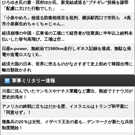
ひろゆき氏の妻・西村ゆか氏、新党結成巡る”ブチギレ”投稿を謝罪
「配慮に欠けた行動でした」 ...
「小泉やめろ」核巡る防衛相発言を批判、横浜駅西口で市民ら #高
市小泉麻生めちゃくちゃじゃん...
経済崩壊の中国・広東省の工場にて経営者が従業員に半年以上給料未
払いした挙句高飛び。工場は空...
日産e-power、無給油で1980km走行しギネス記録を達成、無駄な発
電や送電ロスなくE...
経済大国の日本、世界に売るものがなさすぎて史上初めて韓国台湾に
輸出額抜かされ
軍事ミリタリー速報
川底に沈んでいたマンモスやナチス軍艦など露出、熱波でドナウ川が
歴史的渇水！
アメリカの終戦に立ちはだかる壁、イスラエルはトランプ和平案に
「同意せず」！
徴集兵の20％は女性、イザベラ王女の姿も…デンマークが新たな兵役
制度開始！