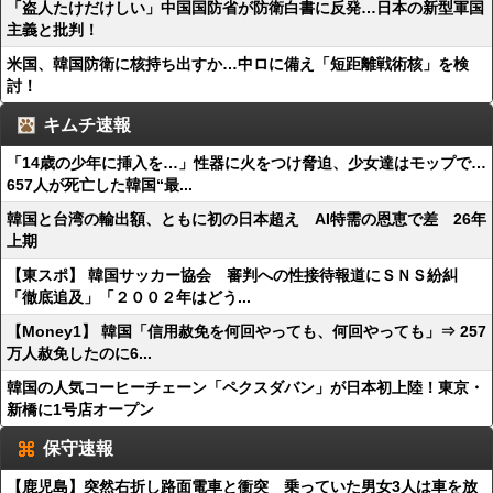
「盗人たけだけしい」中国国防省が防衛白書に反発…日本の新型軍国
主義と批判！
米国、韓国防衛に核持ち出すか…中ロに備え「短距離戦術核」を検
討！
キムチ速報
「14歳の少年に挿入を…」性器に火をつけ脅迫、少女達はモップで…
657人が死亡した韓国“最...
韓国と台湾の輸出額、ともに初の日本超え AI特需の恩恵で差 26年
上期
【東スポ】 韓国サッカー協会 審判への性接待報道にＳＮＳ紛糾
「徹底追及」「２００２年はどう...
【Money1】 韓国「信用赦免を何回やっても、何回やっても」⇒ 257
万人赦免したのに6...
韓国の人気コーヒーチェーン「ペクスダバン」が日本初上陸！東京・
新橋に1号店オープン
保守速報
【鹿児島】突然右折し路面電車と衝突 乗っていた男女3人は車を放