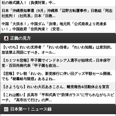
社の株式購入！（負債対策」中...
日本「沖縄県知事選（9月」沖縄県「辺野古転覆事件」日教組「同志
社批判！（社民系」日本「日教...
中国「大洪水！」中国ダム「決壊」地元民「公式発表より死者多
い！」中国政府「住民拘束！（安否...
正義の見方
【いのち】れいわ支持者「『れいわ信者』『れいわ知能』は差別的。
放送禁止用語にすべき。オール...
【カミツキ悲報】甲子園でインドネシア人選手が始球式→日本保守
党・百田尚樹代表「甲子園を政治...
【悲報】テレ朝「れいわ、新党移行に伴い旧グッズ半額セール開催。
でも『秘書給与疑惑』あるよね...
【さようなら】れいわ大石あきこさん、離党報告&活動休止を宣言
【これは酷い】反高市「平和式典で“防弾ガラス”に守られながらスピ
ーチ。『高市出て行け』の声...
日本第一！ニュース録