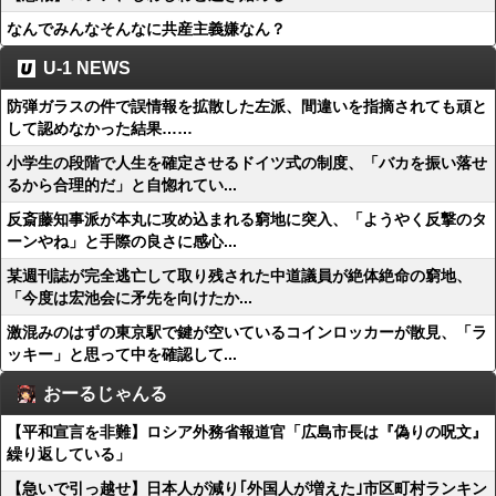
なんでみんなそんなに共産主義嫌なん？
U-1 NEWS
防弾ガラスの件で誤情報を拡散した左派、間違いを指摘されても頑と
して認めなかった結果……
小学生の段階で人生を確定させるドイツ式の制度、「バカを振い落せ
るから合理的だ」と自惚れてい...
反斎藤知事派が本丸に攻め込まれる窮地に突入、「ようやく反撃のタ
ーンやね」と手際の良さに感心...
某週刊誌が完全逃亡して取り残された中道議員が絶体絶命の窮地、
「今度は宏池会に矛先を向けたか...
激混みのはずの東京駅で鍵が空いているコインロッカーが散見、「ラ
ッキー」と思って中を確認して...
おーるじゃんる
【平和宣言を非難】ロシア外務省報道官「広島市長は『偽りの呪文』
繰り返している」
【急いで引っ越せ】日本人が減り｢外国人が増えた｣市区町村ランキン