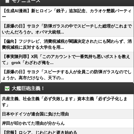
モナニュース
【生成AI漫画】新ヒロイン「銭子」追加記念、カラオケ懇親パーティ
ー
【原爆の日】サヨク「防弾ガラスの中でスピーチした総理がこれまで
いたんだろうか。オバマ大統領...
【偏向】フジテレビ、消費税減税が閣議決定されたにも関わらず、消
費税減税に反対する大学生を用...
【事実陳列罪】X民「このアカウントで一番気持ち悪いポストを教え
て」 grok「わざわざ俺を...
【原爆の日】サヨク「スピーチする人が全員この防弾ガラスなのでし
ょうか。高市だけなら、天下の...
大艦巨砲主義！
共産主義、社会主義「必ず失敗します」資本主義「必ず少子化しま
す」
日本やドイツが連合国に負けた理由
岸田が叩かれてた理由が分からん
【悲報】ロシア、じわじわと逝き始める