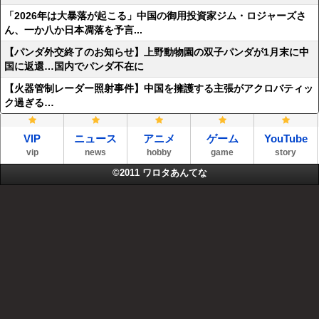
「2026年は大暴落が起こる」中国の御用投資家ジム・ロジャーズさ
ん、一か八か日本凋落を予言...
【パンダ外交終了のお知らせ】上野動物園の双子パンダが1月末に中
国に返還…国内でパンダ不在に
【火器管制レーダー照射事件】中国を擁護する主張がアクロバティッ
ク過ぎる…
VIP
ニュース
アニメ
ゲーム
YouTube
vip
news
hobby
game
story
©2011
ワロタあんてな