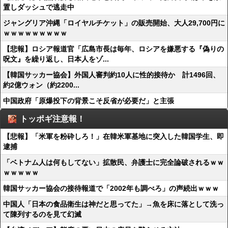
置しダッシュで逃走中
ジャングリア沖縄「ロイヤルチケット」の販売開始、大人29,700円に
ｗｗｗｗｗｗｗｗｗ
【悲報】ロシア報道官「広島市長は毎年、ロシアを嫌悪する『偽りの
呪文』を繰り返し、日本人をゾ...
【韓国サッカー協会】外国人審判約10人に性的接待か 計1496回、
約2億ウォン（約2200...
中国政府「原爆投下の背景こそ反省が必要だ」と主張
トッポギ注意報！
【悲報】「米軍を粉砕しろ！」在韓米軍基地に突入した韓国学生、即
逮捕
「ベトナム人は何もしてない」拡散民、弁護士に完全論破されるｗｗ
ｗｗｗｗｗ
韓国サッカー協会の接待報道で「2002年も調べろ」の声続出ｗｗｗ
中国人「日本の食品衛生は神だと思ってた」→魚を床に落として洗っ
て陳列するのを見て幻滅