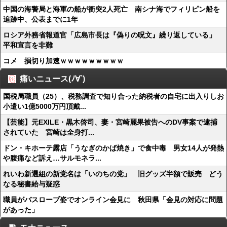
中国の海警局と海軍の船が衝突2人死亡 南シナ海でフィリピン船を
追跡中、公表までに1年
ロシア外務省報道官「広島市長は『偽りの呪文』繰り返している」
平和宣言を非難
コメ 損切り加速ｗｗｗｗｗｗｗｗｗ
痛いニュース(ﾉ∀`)
国税局職員（25）、税務調査で知り合った納税者の自宅に出入りしお
小遣い1億5000万円頂戴...
【芸能】元EXILE・黒木啓司、妻・宮崎麗果被告へのDV事案で逮捕
されていた 宮崎は全身打...
ドン・キホーテ露店「うなぎのかば焼き」で食中毒 男女14人が発熱
や腹痛など訴え…サルモネラ...
れいわ新選組の新党名は「いのちの党」 旧グッズ半額で販売 どう
なる秘書給与疑惑
職員がバスローブ姿でオンライン会見に 秋田県「会見の対応に問題
があった」