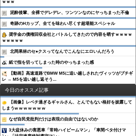
ｗｗｗ
泥酔後輩、全裸でデレデレ、ツンツンなのにヤっちまった不倫
奇跡のHカップ、全てを味わい尽くす超堪能スペシャル
奨学金の債権回収会社とバトルしてきたので内容を晒すｗｗｗｗ
ｗｗｗｗｗ
北岡果林のセ●︎クスってなんでこんなにエロいんだろう
紙で指を切ってしまった時のやっちまった感
【動画】高速道路でBMW M5に追い越しされたヴィッツがブチギ
レ → M5を追い越し返そう...
今日のオススメ記事
【画像】レベチ過ぎるギャルさん、とんでもない格好を披露して
しまうw w w w w w w
なぜ自民党批判だけは表現の自由ではないのか
3大盆休みの害悪車「常時ハイビームマン」「車間ベタ付けマ