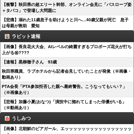
【衝撃】秋田県の超エリート幹部、オンライン会見に「バスローブ姿
＋タバコ」で登場し大問題に
【悲痛】溺れた11歳息子を助けようと川へ…40歳父親が死亡 息子
は母親が救助 愛知
ラビット速報
【画像】長良花火大会、AIレベルの綺麗すぎるプロポーズ花火が打ち
上がる㊗????
【速報】黒柳徹子さん 93歳
秋田県職員、ラブホテルから記者会見していたことが発覚（※画像・
動画あり）
PTA会長「PTA参加拒否した親へ最終警告。こうなってもいい？」
（※画像あり）
【悲報】加藤小夏(おなつ)「演技中に惚れてしまった俳優がいる」
（※動画あり）
うしみつ
【画像】北朝鮮のビアガール、エッッッッッッッッッッッッッッッッ