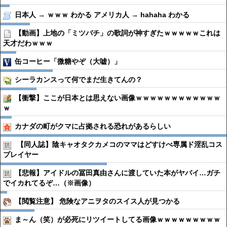
日本人 → ｗｗｗ わかる アメリカ人 → hahaha わかる
【動画】上地の「ミツバチ」の歌詞が神すぎたｗｗｗｗｗこれは
天才だわｗｗｗ
缶コーヒー「微糖やぞ（大嘘）」
シーラカンスって何でまだ生きてんの？
【衝撃】ここが日本とは思えない画像ｗｗｗｗｗｗｗｗｗｗｗｗ
ｗ
カナダの町がクマに占拠される恐れがあるらしい
【同人誌】陰キャオタクカメコのママはどすけべ専属ド淫乱コス
プレイヤー
【悲報】アイドルの冨田真由さんに渡していた本がヤバイ…ガチ
でイカれてるぞ…（※画像）
【閲覧注意】 危険なアニヲタのスイス人が見つかる
ま～ん（笑）が必死にリツイートしてる画像ｗｗｗｗｗｗｗｗｗ