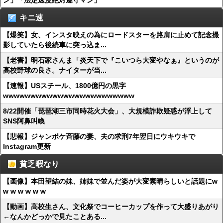
ン」「法定速度絶対遵守マン」
キニ速
【爆笑】女、インスタ映えの為にロードスターを路肩に止めて記念撮
影していたら後続車に突っ込ま...
【老害】明石家さんま「炎天下で『こいつら大変やなぁ』というのが
高校野球の良さ。ナイターが当...
【速報】USスチール、1800億円の黒字
wwwwwwwwwwwwwwwwwwwwwwww
8/22開催「琵琶湖三市同時花火大会」、大規模詐欺疑惑が浮上して
SNS阿鼻叫喚
【悲報】ジャンポケ斉藤の妻、夫の求刑7年翌日にウキウキで
Instagram更新
貧乏暇なり
【画像】本田望結の妹、姉妹で並んだ姿が大変素晴らしいと話題にw
w w w w w w
【動画】高校生さん、文化祭でコーヒーカップを作って大盛りあがり
←なんかどっかで見たことある...