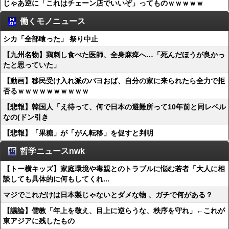
じゃあ逆に「これはチェーン店でいいぞ」ってものｗｗｗｗｗ
働くモノニュース
シカ「全部喰った」 祭り中止
【九州名物】鶏刺し食べた医師、全身麻痺へ…「死んだほうが良かっ
たと思っていた」
【動画】移民受け入れ派のパヨおば、自分の家に来られたら全力で拒
否るｗｗｗｗｗｗｗｗｗｗ
【悲報】韓国人「え待って、何で日本の避難所って10年前と同レベル
なの(ドン引き
【悲報】「果糖」が「がん転移」を促すと判明
哲学ニュースnwk
【トー横キッズ】家庭環境や毒親とのトラブルに悩む若者「大人に相
談しても具体的に何もしてくれ...
マジでこれだけは日本製じゃないとダメな物 、ガチで何がある？
【議論】儒教「年上を敬え、目上に逆らうな、秩序を守れ」←これが
東アジアに残したもの