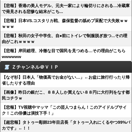
【悲報】香港の美人モデル、元夫一家により輪切りにされる…冷蔵庫
で発見される悲惨な結末がこち...
【悲報】日本VS.コスタリカ戦、森保監督の舐めプ采配で大失敗ｗｗ
ｗｗｗ
【悲報】秋田の女子中学生、自●前にトイレで制服脱ぎ放つ...その理
由がこれｗｗｗｗ
【悲報】岸田総理、冷徹な目で国民を見つめる…その理由がこちら
wwwwww
Ｚチャンネル＠ＶＩＰ
【なぞ杉】日本人「物価高でお金がない…」←お盆に旅行行ったり帰
省したりする理由
【画像】昨日の銀だこ、８８人しか買えない８８円に大行列をなす都
民コチラｗ
【悲報】TV視聴中マッマ「この芸人つまらん！このアイドルブサイ
ク！この俳優は演技下手！」
【超悲報】タトゥー彫師23年目店長「タトゥー入れにくるやつ99%バ
カです」←！！