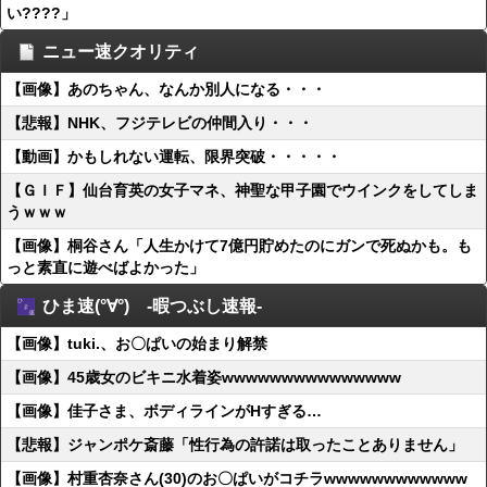
い????」
ニュー速クオリティ
【画像】あのちゃん、なんか別人になる・・・
【悲報】NHK、フジテレビの仲間入り・・・
【動画】かもしれない運転、限界突破・・・・・
【ＧＩＦ】仙台育英の女子マネ、神聖な甲子園でウインクをしてしま
うｗｗｗ
【画像】桐谷さん「人生かけて7億円貯めたのにガンで死ぬかも。も
っと素直に遊べばよかった」
ひま速(°∀°) -暇つぶし速報-
【画像】tuki.、お〇ぱいの始まり解禁
【画像】45歳女のビキニ水着姿wwwwwwwwwwwwwww
【画像】佳子さま、ボディラインがHすぎる…
【悲報】ジャンポケ斎藤「性行為の許諾は取ったことありません」
【画像】村重杏奈さん(30)のお〇ぱいがコチラwwwwwwwwwwww