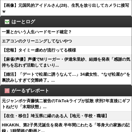
【画像】元国民的アイドルさん(28)、生乳を放り出してカメラに接写
ｗ
はーとログ
一重とかいう人生ハードモード確定？
エアコンのクリーニングしてないやつ
【悲報】タイミー虐めが流行ってる模様
【麻雀/声優】声優でMリーガー・伊達朱里紗、結婚を発表「感謝の気
持ちを忘れず活動してまいり...
【婚活】「デートで松屋に誘うなんて…」34歳女性、“なぜ松屋か”を
裏読みしすぎて交際終了。...
がーるずレポート
元ジャンポケ斉藤慎二被告のTikTokライブが拡散 求刑7年直後にギフ
トねだり「末期状態」...
【在住・移住】埼玉県に縁のある人【地元・学校・職場】
HIKAKIN、第2子男児誕生を発表 半年間にわたる「等身大の家族の記
録」1時間超の動画と...