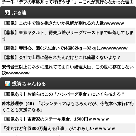
チー牛「デブの事豚丼って呼ぼうぜ！」←これが流行らなかった理由
ぶる速
【画像】この中で誰を抱きたいか見解が別れる六人衆wwwwww
【悲報】東京ヤクルト、得失点差がリーグワーストまで転落してしま
う
【朗報】寺田心、週6ジム通いで体重62kg→82kgにwwwwwwww
【悲報】会社で上司に怒られたんだけどこれ俺悪くないよな？
安倍晋三以上にネタに溢れてて面白い総理大臣、この世に存在しない
説wwwwwww
投資ちゃんねる
【画像あり】お前らはこの「ハンバーグ定食」にいくら払える？
鈴木紗理奈（49）「ボランティアはもちろんだが、今熊本へ旅行に行
くことも支援になる」
【画像あり】吉野家のステーキ定食、1500円ｗｗｗｗｗ
「楽だけど年収800万超える仕事」がこれらしいｗｗｗｗｗ