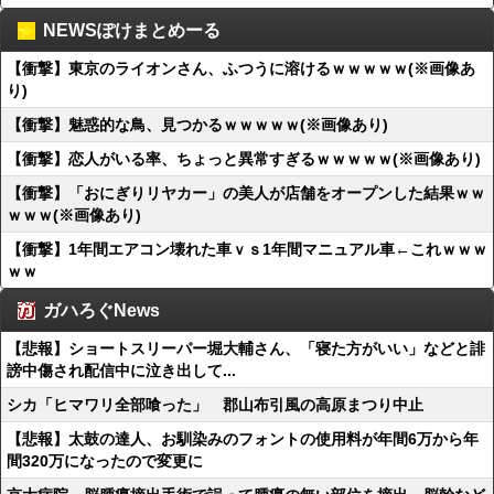
NEWSぽけまとめーる
【衝撃】東京のライオンさん、ふつうに溶けるｗｗｗｗｗ(※画像あ
り)
【衝撃】魅惑的な鳥、見つかるｗｗｗｗｗ(※画像あり)
【衝撃】恋人がいる率、ちょっと異常すぎるｗｗｗｗｗ(※画像あり)
【衝撃】「おにぎりリヤカー」の美人が店舗をオープンした結果ｗｗ
ｗｗｗ(※画像あり)
【衝撃】1年間エアコン壊れた車ｖｓ1年間マニュアル車←これｗｗｗ
ｗｗ
ガハろぐNews
【悲報】ショートスリーパー堀大輔さん、「寝た方がいい」などと誹
謗中傷され配信中に泣き出して...
シカ「ヒマワリ全部喰った」 郡山布引風の高原まつり中止
【悲報】太鼓の達人、お馴染みのフォントの使用料が年間6万から年
間320万になったので変更に