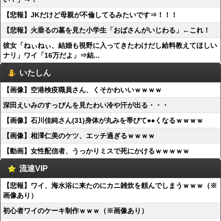
【悲報】JKだけど母親が不倫してるみたいです⇒！！！
【悲報】火垂るの墓を見た小学生「おばさんがいじわる」←これ！
彼女「ねぃねぃ、結婚も視野に入ってきたわけだし給料教えてほしい
ナリ」ワイ「16万だよ」⇒結...
いたしん
【画像】空港検疫職員さん、くそかわいいｗｗｗｗ
深田えいみのすっぴんを見たわい冷や汗が出る・・・
【画像】石川佳純さん(31)身体が丸みを帯びて●●くなるｗｗｗｗ
【画像】相澤仁美のケツ、エッチ過ぎるｗｗｗｗ
【動画】女性配信者、うっかりミスで死にかけるｗｗｗｗｗ
流速VIP
【悲報】ワイ、海水浴に来たのにカニ雑炊を頼んでしまうｗｗｗ（※
画像あり）
初心者ワイのケーキ制作ｗｗｗ（※画像あり）