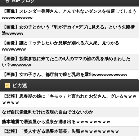
BIPブログ
【画像】スレンダー美脚さん、とんでもないダンスを披露してしまう
wwwwwwwww
【画像】女の子とかいう『乳がデカイ=デブに見える』という欠陥構
造wwwww
【画像】誰とエッチしたいか見解が別れる六人衆、見つかる
wwwwwww
【画像】授業参観に来てたこの4人のママの誰の乳を舐めまわした
い？wwwwww
【画像】女の子さん、都庁前で膣と乳房を露出wwwwwwwwww
ピカ速
【悲報】思春期の娘に「キモッ」と言われたお父さん、グレるｗｗｗ
ｗｗｗｗ
なぜ自民党批判だけは表現の自由ではないのか
熊本地震で居酒屋から温泉が湧き出るｗｗｗｗｗｗｗｗ
【悲報】「美人すぎる県警本部長」失職ｗｗｗｗｗｗｗｗｗ