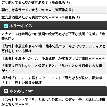
アリ飼ってるんやが質問ある？（※画像あり）
朝だし激辛ラーメン食うでｗｗｗ（※画像あり）
激安居酒屋来たから実況するでｗｗｗ（※画像あり）
ネラーボイス
３大アニメは綺麗なのに漫画の絵が死ぬほど下手な漫画「鬼滅」「進
撃の巨人」
【朗報】中居正広さん53歳、熊本で黒ニットをかぶりボランティアと
寄付をしている模様
【画像】小倉ゆうか（元・小倉優香）が水着グラビア復帰ｗｗｗｗｗ
「幽霊は存在しない」と仮定すると、「見た」という何億もの人間
が・・・
堀大輔「にこにこ」筋トレ中 コメント「寝たほうが良い」堀大輔
「！！」筋トレ器具を破壊
ネタめし.com
【悲報】ネットで「草」と返した外国人、なぜか「芋」と返した理由
がこちらｗｗｗｗ