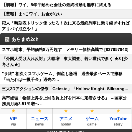
【朗報】ワイ、5年半勤めた会社の最終出勤を無事に終える
【悲報】ま○こワイ、お金がない
犯人「時刻表トリック使ったろ！次に来る最終列車に乗り継ぎすれば
アリバイ成立や！」
あらまめ2ch
スマホ端末、平均価格8万円超す メモリー価格高騰で [837857943]
「外国人受け入れ反対」大幅増 東大調査、若い世代で多く ★3 [少
考さん★]
”サ終” 相次ぐスマホゲーム、倒産も急増 過去最多ペースで推移
「当たれば一攫千金」過去の...
三大2Dアクションの傑作「Celeste」「Hollow Knight: Silksong...
高市総理「物価上昇を上回る賃上げを日本に定着させる」 →国家公
務員月給3.51％増へ ...
VIP
ニュース
アニメ
ゲーム
YouTube
vip
news
hobby
game
story