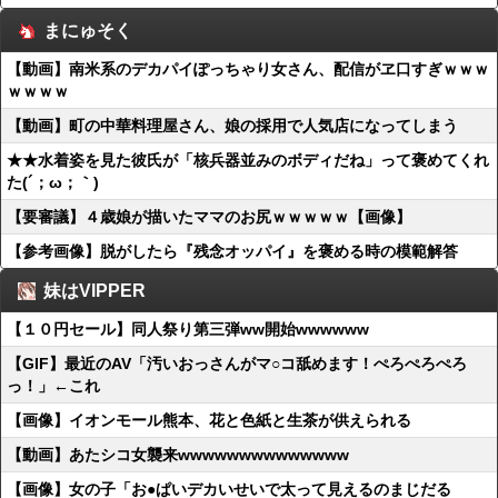
まにゅそく
【動画】南米系のデカパイぽっちゃり女さん、配信がヱ口すぎｗｗｗ
ｗｗｗｗ
【動画】町の中華料理屋さん、娘の採用で人気店になってしまう
★★水着姿を見た彼氏が「核兵器並みのボディだね」って褒めてくれ
た(´；ω；｀)
【要審議】４歳娘が描いたママのお尻ｗｗｗｗｗ【画像】
【参考画像】脱がしたら『残念オッパイ』を褒める時の模範解答
妹はVIPPER
【１０円セール】同人祭り第三弾ww開始wwwwww
【GIF】最近のAV「汚いおっさんがマ○コ舐めます！ぺろぺろぺろ
っ！」←これ
【画像】イオンモール熊本、花と色紙と生茶が供えられる
【動画】あたシコ女襲来wwwwwwwwwwwwww
【画像】女の子「お●ぱいデカいせいで太って見えるのまじだる