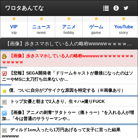
ワロタあんてな
VIP
ニュース
アニメ
ゲーム
YouTube
vip
news
hobby
game
story
【画像】歩きスマホしている人の略称wwwwwｗｗｗｗｗｗｗｗｗｗｗｗｗ
【画像】歩きスマホしている人の略称wwwwwｗｗｗｗｗｗｗｗ
ｗｗｗｗｗ
【悲報】SEGA開発者「ドリームキャストが最後になったのはソ
ニーやMSに太刀打ち出来ないか...
僕、ついに自分がブサイクな原因を特定する（※画像あり）
トップ女優と朝まで2人きり、生々ハ●︎撮りFUCK
【画像】アニメの刺青“ヲタトゥー（痛トゥー）”を入れる人が増
加…「今は普通のサラリーマンや...
ディルド1cm入ったら1万円あげるって女子に言った結果
wwwww