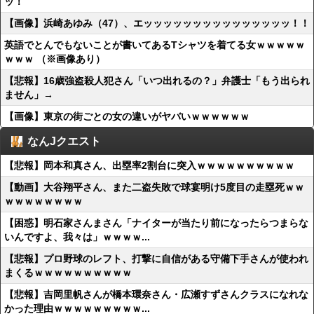
ッ！
【画像】浜崎あゆみ（47）、エッッッッッッッッッッッッッッッ！！
英語でとんでもないことが書いてあるTシャツを着てる女ｗｗｗｗｗ
ｗｗｗ （※画像あり）
【悲報】16歳強盗殺人犯さん「いつ出れるの？」弁護士「もう出られ
ません」→
【画像】東京の街ごとの女の違いがヤバいｗｗｗｗｗｗ
なんJクエスト
【悲報】岡本和真さん、出塁率2割台に突入ｗｗｗｗｗｗｗｗｗｗ
【動画】大谷翔平さん、また二盗失敗で球宴明け5度目の走塁死ｗｗ
ｗｗｗｗｗｗｗｗ
【困惑】明石家さんまさん「ナイターが当たり前になったらつまらな
いんですよ、我々は」ｗｗｗｗ...
【悲報】プロ野球のレフト、打撃に自信がある守備下手さんが使われ
まくるｗｗｗｗｗｗｗｗｗｗ
【悲報】吉岡里帆さんが橋本環奈さん・広瀬すずさんクラスになれな
かった理由ｗｗｗｗｗｗｗｗｗ...