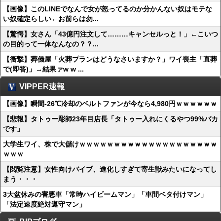
【画像】このLINEでなんで女が怒ってるのか分かんない奴はモテな
い奴確定らしい←お前らは勿...
【驚愕】女さん「43億円注文して………キャンセルっと！」←こいつ
の目的って一体なんなの？？...
【衝撃】葬儀屋「火葬プランはどうなさいますか？」ワイ喪主「直葬
で(即答)」→結果ァw w ...
VIPPER速報
【画像】瞬間-26℃冷却のベルトファンが今なら4,980円ｗｗｗｗｗｗ
【悲報】タトゥー彫師23年目店長「タトゥー入れにくるやつ99%バカ
です」
大学生ワイ、株で大儲けｗｗｗｗｗｗｗｗｗｗｗｗｗｗｗｗｗｗｗｗ
ｗｗｗ
【閲覧注意】女性向けバイブ、進化しすぎて寄生獣みたいになってし
まう・・・
3大盆休みの害悪車「常時ハイビームマン」「車間ベタ付けマン」
「法定速度絶対遵守マン」