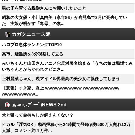
男の子を育てる親御さんにお願いしたいこと
昭和の大女優・小川真由美（享年86）が鹿児島で3月に死去してい
た 実娘が明かす「毒母」の素...
カガクニュース隊
ハロプロ恵体ランキングTOP10
高市、避難所を3分視察して去る
みいちゃんと山田さんアニメ化反対署名始まる「うちの娘は職場でみ
いちゃんとからかわれクビにさ...
上村麗菜ちゃん、現アイドル界最高の美少女に就任してしまう
【悲報】すき家、炎上 wwwwwwwwwww wwwwwwwwwww
wwwwwwwwww...
ぁゃιぃ(*ﾟーﾟ)NEWS 2nd
犬と猫って金持ちしか飼えんくない？
ヒカル「浮気OK」動画投稿から24時間で登録者数500万人割れ12万
人減、コメント約４万件...