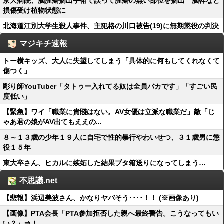
京大病院、脳腫瘍摘出手術で誤って腫瘍の無い部位を摘出 脳幹など
損傷受け植物状態に
北海道江別大学生殺人事件、主犯格の川口被告(19)に無期懲役の判決
マジキチ速報
トー横キッズ、大人に失望してしまう「具体的に何もしてくれなくて
傷つく」
彫り師YouTuber「タトゥー入れてる奴は全員バカです」「すごい民
度低い」
【緊急】ワイ「職業に貴賤はない。AV女優は立派な職業だ」敵「じ
ゃあ君の娘がAV出てもええの...
８～１３歳の少年１９人に自宅で性的暴行やわいせつ、３１歳男に懲
役１５年
東大卒さん、ヒカルに嫉妬した結果ブタ箱送りになってしまう…
不思議.net
【悲報】浜辺美波さん、かなりヤバそう････！！ (※画像あり)
【画像】PTA会長「PTA参加拒否した親へ最終警告。こうなってもい
い？」⇒！