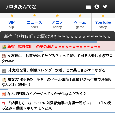
ワロタあんてな
VIP
ニュース
アニメ
ゲーム
YouTube
vip
news
hobby
game
story
新宿「歌舞伎町」の闇の深さｗｗｗｗｗｗｗｗｗｗｗｗｗ
新宿「歌舞伎町」の闇の深さｗｗｗｗｗｗｗｗｗｗｗｗｗ
女友達に「お前AV出てただろ？」って聞いて回るの楽しすぎワロ
タwww
未完成な君、制服スレンダー水着、この美しさがエロすぎる
魔女の宅急便の「キキ」のドール発売！黒猫ジジも付属でお値段
なんと1万584円！
なんで幽霊のイメージって女か子供なんだろう？
「納得しない」98・6% 舛添都知事の弁護士逆ギレにニコ生の突
っ込み＜動画＞ホリエモンと東...