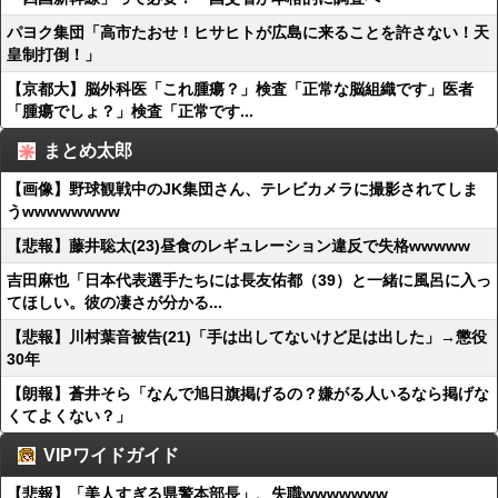
パヨク集団「高市たおせ！ヒサヒトが広島に来ることを許さない！天
皇制打倒！」
【京都大】脳外科医「これ腫瘍？」検査「正常な脳組織です」医者
「腫瘍でしょ？」検査「正常です...
まとめ太郎
【画像】野球観戦中のJK集団さん、テレビカメラに撮影されてしま
うwwwwwwww
【悲報】藤井聡太(23)昼食のレギュレーション違反で失格wwwww
吉田麻也「日本代表選手たちには長友佑都（39）と一緒に風呂に入っ
てほしい。彼の凄さが分かる...
【悲報】川村葉音被告(21)「手は出してないけど足は出した」→懲役
30年
【朗報】蒼井そら「なんで旭日旗掲げるの？嫌がる人いるなら掲げな
くてよくない？」
VIPワイドガイド
【悲報】「美人すぎる県警本部長」、失職wwwwwww