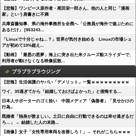
【悲報】ワンピース原作者・尾田栄一郎さん、他の人と同じ「漫画
家」という肩書きに不満
兵庫斎藤知事、県の海外事務所を全廃へ「公務員が海外で遊ぶために
あるだけ」 [963243...
「Linuxで十分じゃね…？」世界が気付き始める Linuxの市場シェ
アが初めて10%超え...
【動画】「最悪の悪夢」海上に突き出た米クルーズ船スライダーで、
利用者が動けなくなる映像拡散...
ブラブラブラウジング
【悲報】生活保護のヤバい「デメリット」一覧ｗｗｗｗｗｗｗｗｗ
ワイ、35過ぎてから「結婚しておけばよかった」と後悔する…
日本人サポーターのゴミ拾い 中国メディア「偽善者」「見せかけの
行為」
既婚者「独身が羨ましい。土日に自由に行動できるのは幸せ過ぎるだ
ろ…」 ← 結婚した人の末路...
【画像】女子「女性専用車両を改善しろ！」→ それがこちらｗｗｗ