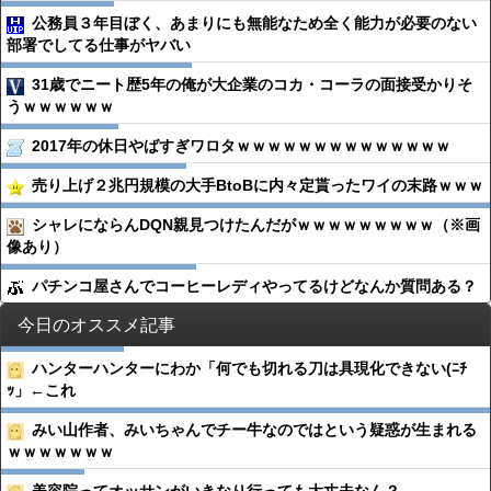
公務員３年目ぼく、あまりにも無能なため全く能力が必要のない
部署でしてる仕事がヤバい
31歳でニート歴5年の俺が大企業のコカ・コーラの面接受かりそ
うｗｗｗｗｗｗ
2017年の休日やばすぎワロタｗｗｗｗｗｗｗｗｗｗｗｗｗｗ
売り上げ２兆円規模の大手BtoBに内々定貰ったワイの末路ｗｗｗ
シャレにならんDQN親見つけたんだがｗｗｗｗｗｗｗｗｗ（※画
像あり）
パチンコ屋さんでコーヒーレディやってるけどなんか質問ある？
今日のオススメ記事
ハンターハンターにわか「何でも切れる刀は具現化できない(ﾆﾁ
ｯ」←これ
みい山作者、みいちゃんでチー牛なのではという疑惑が生まれる
ｗｗｗｗｗｗｗ