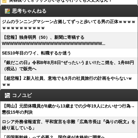
美容院ってオッサンがいきなり行っても大丈夫なん？
思考ちゃんねる
ジムのランニングマシーン占拠してずっと歩いてる男の正体ｗｗｗｗ
ｗｗｗｗｗｗｗｗｗｗ
【悲報】独身弱男（50）、新聞に寄稿する
WWWWWWWWWWWWWWWWWWWWWWWWW...
SES10年目のワイ、転職するか迷う
『銀だこの日』令和8年8月8日“ぜったいうまい!!たこ焼を、1舟88円
（税込）で販売へ
【超悲報】Z新入社員、意地でも9月の社員旅行の計画をやらないｗ
ｗｗ
コノユビ
【岡山】元団体職員が8歳から13歳までの少年19人にわいせつ行為→
懲役15年の判決
ロシア外務省報道官、平和宣言を非難「広島市長は『偽りの呪文』を
繰り返している」
「四国新幹線」って必要？ 国交省が本格的に調査へ