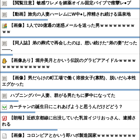
【閲覧注意】敏感ワレメを媚薬オイル固定バイブで痙攣レ●︎プ
【動画】旅先の人妻ハーレムにW中●︎し搾精され続ける温泉地
【画像】1人で20億通の迷惑メールを送った男ｗｗｗｗｗｗｗｗ
ｗｗ
【同人誌】弟の葬式で再会したのは、想い続けた“弟の妻”だった
――。
【画像あり】堀井美月とかいう伝説のグラビアアイドルｗｗｗｗ
ｗｗｗｗｗｗｗｗｗｗｗ
【画像】男だらけの町工場で働く溶接女子(寡黙)、脱いだら本性
エグかった
ハプニングバー人妻、群がる男たちに夢中になってた
カーチャンの誕生日にこれあげようと思うんだけどどう？
【朗報】近鉄京都線に出没していた乳首イジリおっさん、逮捕さ
れる
【画像】コロンビアとかいう即ハボ製造国家ｗｗｗｗｗｗｗｗｗ