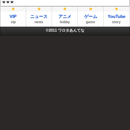
ｗｗｗ
VIP
ニュース
アニメ
ゲーム
YouTube
vip
news
hobby
game
story
©2011
ワロタあんてな