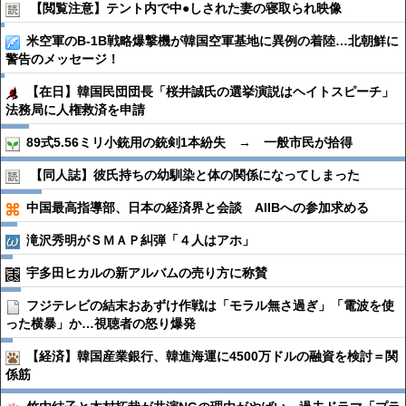
【閲覧注意】テント内で中●︎しされた妻の寝取られ映像
米空軍のB-1B戦略爆撃機が韓国空軍基地に異例の着陸…北朝鮮に
警告のメッセージ！
【在日】韓国民団団長「桜井誠氏の選挙演説はヘイトスピーチ」
法務局に人権救済を申請
89式5.56ミリ小銃用の銃剣1本紛失 → 一般市民が拾得
【同人誌】彼氏持ちの幼馴染と体の関係になってしまった
中国最高指導部、日本の経済界と会談 AIIBへの参加求める
滝沢秀明がＳＭＡＰ糾弾「４人はアホ」
宇多田ヒカルの新アルバムの売り方に称賛
フジテレビの結末おあずけ作戦は「モラル無さ過ぎ」「電波を使
った横暴」か…視聴者の怒り爆発
【経済】韓国産業銀行、韓進海運に4500万ドルの融資を検討＝関
係筋