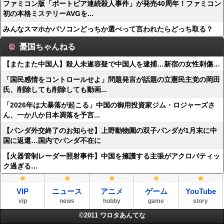
ファミコン版「ポートピア連続殺人事件」が発売40周年！ファミコン
初の本格ミステリーAVGを...
みんなスマホかパソコンどっちか選べって言われたらどっち取る？
憂国ちゃんねる
【またまた中国人】殺人未遂容疑で中国人を逮捕…新宿の女性刺傷…
「国民感情をコントロールせよ」問題発言が話題の立憲民主党の岡田
氏、削除しても削除しても動画...
「2026年は大暴落が起こる」中国の御用投資家ジム・ロジャーズさ
ん、一か八か日本凋落を予言...
【パンダ外交終了のお知らせ】上野動物園の双子パンダが1月末に中
国に返還…国内でパンダ不在に
【火器管制レーダー照射事件】中国を擁護する主張がアクロバティッ
ク過ぎる…
VIP
ニュース
アニメ
ゲーム
YouTube
vip
news
hobby
game
story
©2011
ワロタあんてな