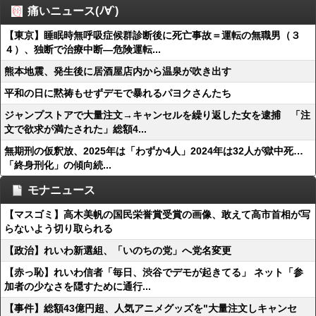
痛いニュース(ﾉ∀`)
【東京】睡眠時無呼吸症候群診断後に死亡事故＝運転の無職男（３
４）、独断で治療中断―危険運転...
熊本地震、発生後に居酒屋店内から温泉が吹き出す
平和の日に黙祷もせずデモで暴れるパヨクさんたち
ジャンプストアで大量注文→キャンセルを繰り返した女を逮捕 「注
文で欲求が満たされた」総額4...
無期刑の仮釈放、2025年は「わずか4人」2024年は32人が獄中死…
「終身刑化」の傾向続...
モナニュース
【マスゴミ】高木美帆の国民栄誉賞受賞の画像、敢えて高市首相が写
らないよう切り取られる
【政治】れいわ新選組、「いのちの党」へ党名変更
【赤っ恥】れいわ信者「毎日、渋谷でデモが起きてる」 ネット「参
加者の少なさを隠すために通行...
【事件】総額43億円超、人気アニメグッズを"大量注文しキャンセ