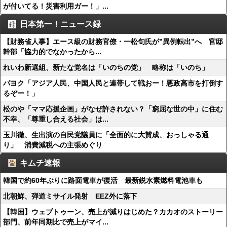
が付いてる！災害利用ガー！」...
日本第一！ニュース録
【財務省人事】エース級の財務官僚・一松旬氏が”異例転出”へ 官邸
幹部「協力的でなかったから...
れいわ新選組、新たな党名は「いのちの党」 略称は「いのち」
パヨク「アジア人民、中国人民と連帯して戦おー！悪政高市を打倒す
るぞー！」
松のや「ママ応援企画」がなぜ許されない？「窮屈な世の中」に住む
不幸、「尊重し合える社会」は...
玉川徹、生出演の自民党議員に「全面的に大賛成、おっしゃる通
り」 消費減税への主張めぐり
キムチ速報
韓国で約60年ぶりに路面電車が復活 最新鋭水素燃料電池車も
北朝鮮、弾道ミサイル発射 EEZ外に落下
【韓国】ウェブトゥーン、売上が減りはじめた？カカオのストーリー
部門、前年同期比で売上がマイ...