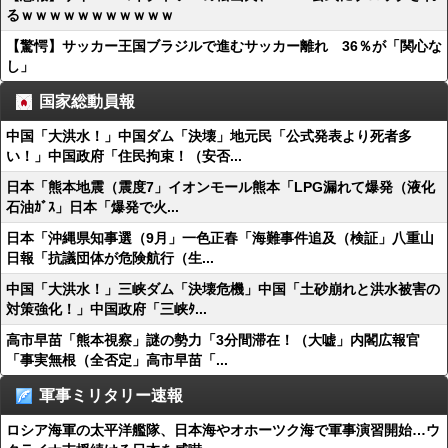
るｗｗｗｗｗｗｗｗｗｗｗ
【驚愕】サッカー王国ブラジルで進むサッカー離れ 36％が「関心な
し」
国家総動員報
中国「大洪水！」中国ダム「決壊」地元民「公式発表より死者多
い！」中国政府「住民拘束！（安否...
日本「熊本地震（震度7」イオンモール熊本「LPG漏れて爆発（液化
石油ｶﾞｽ」日本「爆発で火...
日本「沖縄県知事選（9月」一色正春「海難事件追及（検証」八重山
日報「抗議団体が危険航行（生...
中国「大洪水！」三峡ダム「決壊危機」中国「土砂崩れと洪水被害の
対策強化！」中国政府「三峡ﾀ...
高市早苗「熊本視察」謎の勢力「3分間滞在！（大嘘」内閣広報官
「事実無根（全否定」高市早苗「...
軍事ミリタリー速報
ロシア海軍の太平洋艦隊、日本海やオホーツク海で軍事演習開始…ウ