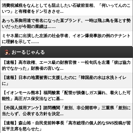
消費税減税をなんとしても阻止したい石破前首相、「何いってんのこ
いつ」と有権者をドン引きさせ...
あっち系御用達で有名になった某ブランド、一時は飛ぶ鳥を落とす勢
いだったが今期の業績は……
ミヤネ屋に出演した左派の社会学者、イオン爆発事故の例のテナント
に理解を示して……
おーるじゃんる
【速報】高市政権、エース級の財務官僚・一松旬氏を左遷「彼は協力
的でなかった」財務省の言いな...
【速報】日本の地震被害に支援したのに「韓国産の水は水洗トイレ
に」
【イオンモール熊本】福岡酸素「配管が損傷しガス漏れ、着火した可
能性」高圧ガス保安法などに基...
【外国人採用アンケ】諮問機関「差別、非公開答申」三重県「差別に
当たらず、公表する方針を決定...
【速報】森山裕・自民党前幹事長「高市総理の個人的なSNS投稿が習
近平主席を怒らせた」