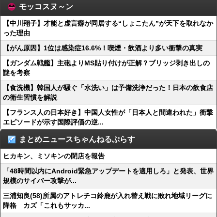
モッコスヌ～ン
【中川翔子】才能と虚言癖が同居する“しょこたん”が天下を取れなか
った理由
【がん原因】1位は感染症16.6%！喫煙・飲酒より多い衝撃の真実
【ガンダム戦艦】主砲よりMS貼り付けが正解？ブリッジ剥き出しの
謎を考察
【食洗機】韓国人が騒ぐ「水洗い」は予備洗浄だった！日本の飲食店
の衛生習慣を解説
【フランス人の日本好き】中国人女性が「日本人と間違われた」衝撃
エピソードが示す国際評価の逆...
まとめニュースちゃんねるぷらす
ヒカキン、ミソキンの閉店を報告
「48時間以内にAndroid緊急アップデートを適用しろ」と発表、世界
規模のサイバー攻撃が...
三浦知良(58)所属のアトレチコ鈴鹿が入れ替え戦に敗れ地域リーグに
降格 カズ「これもサッカ...