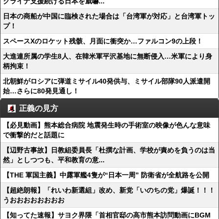
クライナ支援続ける日本を威嚇...
日本の商船が中国に臨検された場合は「台湾軍が対応」と台湾軍トッ
プ！
スペースXのロケット残骸、月面に衝突か…ファルコン9の上段！
大進連所属の学生8人、在韓米軍平沢基地に無断侵入…米軍により身
柄拘束！
北朝鮮がロシアに弾道ミサイル40発供与、ミサイル部隊90人派遣開
始…さらに80発見通し！
正義の見方
【必見動画】熊本総合病院 地震発生時の手術室の映像が色んな意味
で衝撃的だと話題に
【辺野古事故】日教組委員長「杜撰な計画、学校が責めを負うのは当
然」としつつも、平和教育の意...
【THE 軍国主義】中露軍艦4隻が“日本一周” 防衛省が全航路を公開
【超絶朗報】「れいわ新選組」改め、新党「いのちの党」爆誕！！！
うおおおおおおおお
【知ってた速報】サヨク界隈「首相官邸の高市熊本訪問動画にBGM