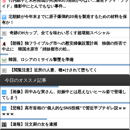
竹内結子と木村拓哉が共演NGの理由がやばい…過去ドラマ「プラ
イド」撮影中にとんでもない事件...
北朝鮮が今年末までに原子爆弾約20発を製造するための材料を保
有か！
奇跡のHカップ、全てを味わい尽くす超堪能スペシャル
【朗報】独フライブルグ市への慰安婦像設置計画 独側の拒否で
中止に 韓国水原市「姉妹都市の松...
韓国、ロシアのミサイル撃墜を準備
【閲覧注意】近所の人妻、種●︎けされて堕ちてく
今日のオススメ記事
【画像】田中みな実さん、妊娠中とは思えないヒール姿で登場し
てしまう
【悲報】高市首相の“個人的なSNS投稿”で習近平ブチギレ説ｗｗ
ｗｗｗ
【速報】注文厨の女を逮捕