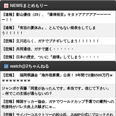
NEWSまとめもりー
【速報】影山優佳（25）、『爆弾発言』キタァアアアアアーーーー
ー！！
【速報】『有吉の夏休み』、とんでもない発表をしてしま
う！！！！！
【悲報】立川志らく、ガチでブチギレてしまう！！！！！！
【悲報】共同通信、ガチで逝く・・・・・・
【悲報】日本の歴史、ついに『崩壊』してしまう・・・・・
watch@2ちゃんねる
【悲報】 福岡県議会「海外視察費」公表！ 3年間で2億6500万円ｗ
ｗｗｗｗｗｗｗｗ
ジャンポケ斉藤「同意があったんです。本当です。信じて下さい」
←何でこの主張が通らないの？
【悲報】韓国サッカー協会、ガチでワールドカップ予選での審判への
性接待がバレ大炎上大騒ぎにｗ...
【悲報】サイバーコネクトツーの松山氏、JUMP公式にブロックされ