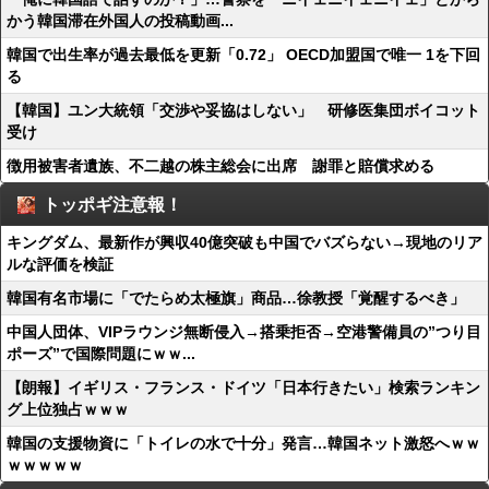
かう韓国滞在外国人の投稿動画...
韓国で出生率が過去最低を更新「0.72」 OECD加盟国で唯一 1を下回
る
【韓国】ユン大統領「交渉や妥協はしない」 研修医集団ボイコット
受け
徴用被害者遺族、不二越の株主総会に出席 謝罪と賠償求める
トッポギ注意報！
キングダム、最新作が興収40億突破も中国でバズらない→現地のリア
ルな評価を検証
韓国有名市場に「でたらめ太極旗」商品…徐教授「覚醒するべき」
中国人団体、VIPラウンジ無断侵入→搭乗拒否→空港警備員の”つり目
ポーズ”で国際問題にｗｗ...
【朗報】イギリス・フランス・ドイツ「日本行きたい」検索ランキン
グ上位独占ｗｗｗ
韓国の支援物資に「トイレの水で十分」発言…韓国ネット激怒へｗｗ
ｗｗｗｗｗ