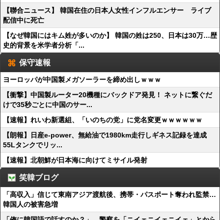
【聯合ニュース】 韓国在住の日本人女性インフルエンサー ライブ
配信中に死亡
【なぜ韓国にはキム姓が多いのか】 韓国の姓は250、日本は30万…歴
史的背景を米学者分析「...
保守速報
ヨーロッパが中国製メガソーラーを締め出しｗｗｗ
【衝撃】中国製ルーター20機種にバックドア発見！ ネットに繋ぐだ
けで35秒ごとに中国のサー...
【速報】れいわ新選組、「いのちの党」に党名変更ｗｗｗｗｗｗ
【朗報】日産e-power、無給油で1980km走行しギネス記録を達成
55Lタンクでリッ...
【速報】北朝鮮が日本海に向けてミサイル発射
笑韓ブログ
「高収入」信じて東南アジア渡航後、携帯・パスポート奪われ監禁…
韓国人の被害急増
「俺に韓国語で話すのか？」…警察を「ニイェニイェニイェ」とから