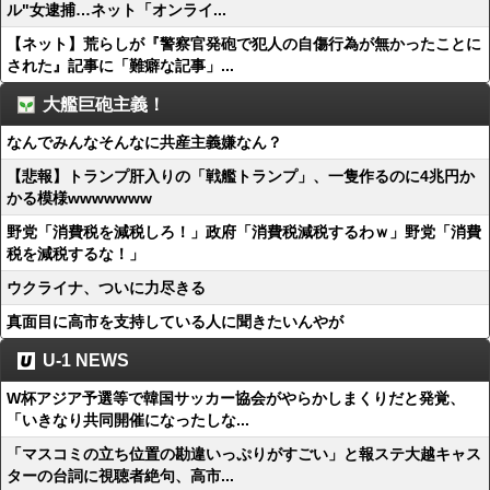
ル"女逮捕…ネット「オンライ...
【ネット】荒らしが『警察官発砲で犯人の自傷行為が無かったことに
された』記事に「難癖な記事」...
大艦巨砲主義！
なんでみんなそんなに共産主義嫌なん？
【悲報】トランプ肝入りの「戦艦トランプ」、一隻作るのに4兆円か
かる模様wwwwwww
野党「消費税を減税しろ！」政府「消費税減税するわｗ」野党「消費
税を減税するな！」
ウクライナ、ついに力尽きる
真面目に高市を支持している人に聞きたいんやが
U-1 NEWS
W杯アジア予選等で韓国サッカー協会がやらかしまくりだと発覚、
「いきなり共同開催になったしな...
「マスコミの立ち位置の勘違いっぷりがすごい」と報ステ大越キャス
ターの台詞に視聴者絶句、高市...