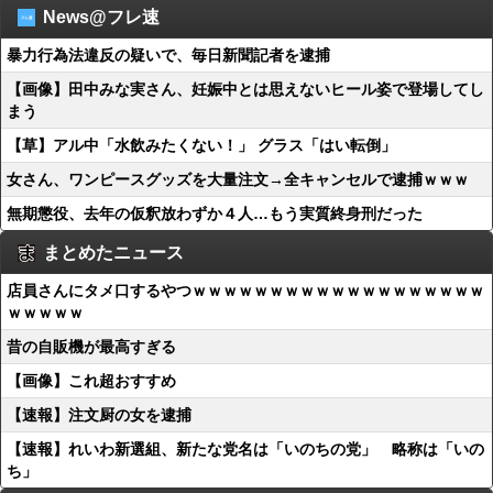
News@フレ速
暴力行為法違反の疑いで、毎日新聞記者を逮捕
【画像】田中みな実さん、妊娠中とは思えないヒール姿で登場してし
まう
【草】アル中「水飲みたくない！」 グラス「はい転倒」
女さん、ワンピースグッズを大量注文→全キャンセルで逮捕ｗｗｗ
無期懲役、去年の仮釈放わずか４人…もう実質終身刑だった
まとめたニュース
店員さんにタメ口するやつｗｗｗｗｗｗｗｗｗｗｗｗｗｗｗｗｗｗｗ
ｗｗｗｗｗ
昔の自販機が最高すぎる
【画像】これ超おすすめ
【速報】注文厨の女を逮捕
【速報】れいわ新選組、新たな党名は「いのちの党」 略称は「いの
ち」