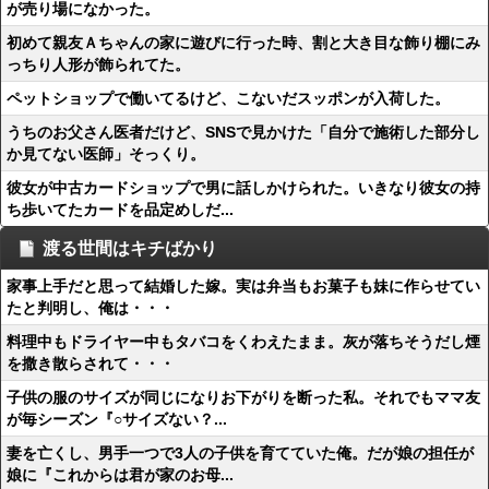
が売り場になかった。
初めて親友Ａちゃんの家に遊びに行った時、割と大き目な飾り棚にみ
っちり人形が飾られてた。
ペットショップで働いてるけど、こないだスッポンが入荷した。
うちのお父さん医者だけど、SNSで見かけた「自分で施術した部分し
か見てない医師」そっくり。
彼女が中古カードショップで男に話しかけられた。いきなり彼女の持
ち歩いてたカードを品定めしだ...
渡る世間はキチばかり
家事上手だと思って結婚した嫁。実は弁当もお菓子も妹に作らせてい
たと判明し、俺は・・・
料理中もドライヤー中もタバコをくわえたまま。灰が落ちそうだし煙
を撒き散らされて・・・
子供の服のサイズが同じになりお下がりを断った私。それでもママ友
が毎シーズン『○サイズない？...
妻を亡くし、男手一つで3人の子供を育てていた俺。だが娘の担任が
娘に『これからは君が家のお母...