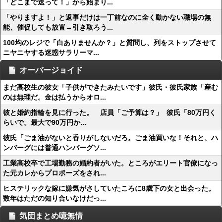
「どこまで送って！」から始まり...
「やりますよ！」と返事だけは一丁前なのに全く動かない職場の無
能、催促しても放置→引き取ろう...
100均のレジで「白ありませんか？」と質問し、列をストップさせて
ニヤニヤする迷惑サラリーマ...
オーバージョイド
まだ高校生の彼女「子供ができたみたいです」彼氏・彼氏家族「産む
のは無理だ。金は払うからオロ...
彼と婚約指輪を見に行った。 店員「ご予算は？」 彼氏「80万円く
らいで。最大で90万円か...
彼氏「ごま油がないと香りがしないだろ。ごま油買いな！それと、ハ
ンバーグには普通ハンバーグソ...
工業高校卒で工場勤務の婚約者がいた。ところがエリート官僚になっ
た元カレからプロポーズをされ...
ヒステリックな嫁に嫌気がさしていたころに8歳下の女と出会った。
数年はただの知り合いなけだっ...
気団まとめ噫無情