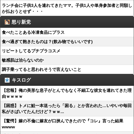
ランチ会に子供3人を連れてきたママ。子供1人や単身参加者と同額し
か払おうとせず・・・
怒り新党
食べたことある冷凍食品にプラス
食べ過ぎて飽きたものは？(飲み物でもいいです)
リピートしてるプチプラコスメ
敏感肌は治らないのか
調子乗ってると思われそうで言えないこと
キスログ
【悲報】俺の美形な息子がとんでもなく不細工な彼女を連れてきた理
由ｗｗｗｗ
【困惑】トメに鮭一本送ったら「困る」とか言われた…いやいや毎回
私がさばいてたんだけど？ｗｗ...
【驚愕】嫁の不倫に嫁友が口挟んできたので『コレ』言った結果
wwww