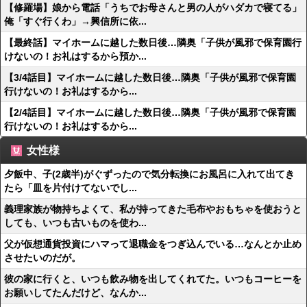
【修羅場】娘から電話「うちでお母さんと男の人がハダカで寝てる」
俺「すぐ行くわ」→興信所に依...
【最終話】マイホームに越した数日後…隣奥「子供が風邪で保育園行
けないの！お礼はするから預か...
【3/4話目】マイホームに越した数日後…隣奥「子供が風邪で保育園
行けないの！お礼はするから...
【2/4話目】マイホームに越した数日後…隣奥「子供が風邪で保育園
行けないの！お礼はするから...
女性様
夕飯中、子(2歳半)がぐずったので気分転換にお風呂に入れて出てき
たら「皿を片付けてないでし...
義理家族が物持ちよくて、私が持ってきた毛布やおもちゃを使おうと
しても、いつも古いものを使わ...
父が仮想通貨投資にハマって退職金をつぎ込んでいる…なんとか止め
させたいのだが。
彼の家に行くと、いつも飲み物を出してくれてた。いつもコーヒーを
お願いしてたんだけど、なんか...