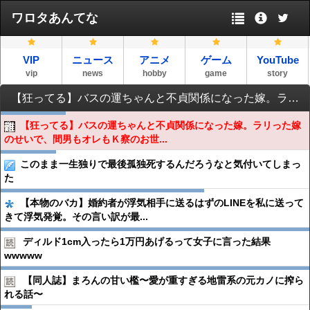
ワロタあんてな
VIP
ニュース
アニメ
ゲーム
YouTube
vip
news
hobby
game
story
【狂ってる】バスの運ちゃんと不貞関係になった嫁。ラリった嫁のせいで、間男もオレもＫ察のお世話になる事に…
【狂ってる】バスの運ちゃんと不貞関係になった嫁。ラリった嫁
のせいで、間男もオレもＫ察のお世...
このまま一生独りで最後孤独死するんだろうなと気付いてしまっ
た
【本物のバカ】婚約者が浮気相手に送るはずのLINEを私に送って
きて浮気発覚。その言い訳が最...
ディルド1cm入ったら1万円あげるって女子に言った結果
wwwww
【同人誌】まろんの甘い檻〜愛が重すぎる地雷系の元カノに搾ら
れる話〜