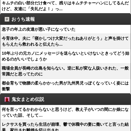
キムチの白い部分だけ食べて、残りはキムチチャーハンにしてるんだ
けど、友達に「失礼だよ！」っ...
おうち速報
息子の年上の友達が悪い子になっていた
今育休中。夫に「寝かしつけ大変だったねありがとう」と声を掛けて
もらえたら救われると伝えたら...
10年ぶりの元カノにメッセージを送らないといけないときってどう始
めるのがいいでしょうか
職場全員が長崎の出島を知らない。逆に私が変な人扱いされた、一般
常識だと思ってたのに
都会育ちで物腰の柔らかかった男が九州男児っぽくなっていく姿には
衝撃
鬼女まとめ伝説
何を言ってるかわからないと思うけど、教え子がいつの間にか娘にな
っていた話、そして…
レクサスを買ったら生活が崩壊、鬱で休職中の妻に働いてと言った結
果、家出され離婚を切り出され...