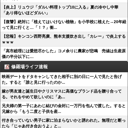
【炎上】リュウジ「ダルい料理トップ10に入る」夏の冷やし中華
「あり得ないほどダルい」
【復讐】絶対に「植えてはいけない植物」を小学校に植えた→20年経
って見に行くと…「！？」衝...
【悲報】キンコン西野亮廣、熊本支援炊き出し「カレー」で炎上する
ｗｗｗ
「高市総理には愛想尽かした」コメ余りに農家が悲鳴 売値は生産原
価の半分以下に…
修羅場ライフ速報
映画デートをドタキャンしてきた相手に別の日に一人で見たと告げ
た。すると「誰と見に行ったのか...
嫁が男友達と誕生日やクリスマスに高価なブランド品を贈り合って
る。それをやめて欲しいのに「あ...
兄夫婦の第一子にあわじ結びの金封に一万円を包んで渡した。すると
兄嫁から「もう二度と子供を産...
付き合っていない男子に家に泊まらないかと誘われた。無理だと断っ
たら「じゃあ付き合おうよ」と...