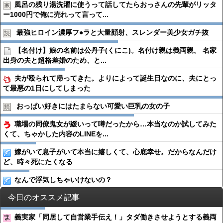
風呂の残り湯洗濯に使うって話してたらおっさんの先輩がリッタ
ー1000円で俺に売れって言って...
最強ヒロイン濃厚フ●︎ラと大量顔射、スレンダー美少女ガチ抜
【名付け】娘の名前は公丹子(くにこ)。名付け親は義両親。 名家
出身の夫と超格差婚のため、と...
夫が殴られて帰ってきた。よりによって誕生日なのに、夫にとっ
て最悪の1日にしてしまった
おっぱい好きにはたまらない可愛い巨乳の女の子
職場の同僚鬼女が緩いって噂だったから…本当なのか試してみた
くて、ちゃかした内容のLINEを...
嫁がいて息子がいて本当に嬉しくて、心底幸せ。だからなんだけ
ど、時々死にたくなる
なんで浮気しちゃいけないの？
今日のオススメ記事
義実家「同居して自営業手伝え！」タダ働きさせようとする義両