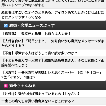
釣りに行く息子がご飯全部おにぎりにしてくれた。わずかにビオレ薬
用ハンドソープの匂いがする
給食着はすごいニオイのときある。アイロンあてたときにむせ込むほ
どにクッッッサ！ってなる
結婚・恋愛ニュースぷらす
【孤独死】「孤立死」急増 お前らは大丈夫？
【人付き合い】「明日ひま？」 知り合いから唐突なメッセージがき
たらどうする？
【不倫】浮気する人はどうして言い訳が多いのか？
【子どもを生んで一人前？】結婚相談所職員さん、子なし女性にド正
論を述べてしまう…
【お寿司】一番お寿司が美味しいと思うスーパー 3位『ヤオコー』
2位『イオン』 1位は？
婚外ちゃんねる
【片付け】気がつけば溜まっているもの【しなさい】
一生この店でしか買い物出来ない←どこにする？