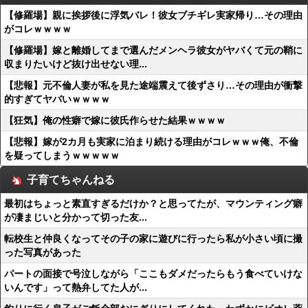
【修羅場】親に挨拶後に浮気バレ！彼女ブチギレ実家帰り…その理由
がコレｗｗｗｗ
【修羅場】嫁と離婚してまで選んだメンヘラ彼女がヤバくて元の鞘に
収まりたいけど抜け出せない理...
【悲報】元不倫人妻が私を見た途端震えて後ずさり…その理由が衝撃
的すぎてヤバいｗｗｗｗ
【狂気】俺の性癖で嫁に彼氏作らせた結果ｗｗｗｗ
【悲報】嫁が2カ月も実家に泊まり続ける理由がコレｗｗｗ俺、不倫
を疑ってしまうｗｗｗｗｗ
子育てちゃんねる
最初はちょっと素直すぎるだけか？と思ってたが、マウンティング癖
が凄まじいと分かって切った友...
転校生と仲良くなってその子の家に遊びに行ったら私が小さい頃に撮
った写真があった
パートの面接で号泣しながら「ここもダメだったらもう食べていけな
いんです」って熱弁してた人が...