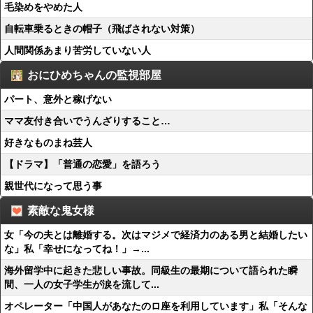
毛染めをやめた人
自転車乗るときの帽子（飛ばされない対策）
人間関係あまり苦労していない人
おにひめちゃんの監視部屋
パート、意外と稼げない
ママ友付き合いでうんざりすること…
好きなものまね芸人
【ドラマ】「普通の恋愛」を語ろう
親世代になって思う事
素敵な鬼女様
女「今の夫とは離婚する。次はマジメで経済力のある男と結婚したい
な」私「幸せになってね！」→...
海外留学中に起きた悲しい事故。同級生の最期について語られた瞬
間、一人の女子学生が涙を流して...
オペレーター「中国人があなたのロ座を利用しています」私「そんな