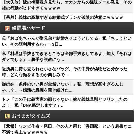
【大失敗】嫁の携帯覗き見たら、オカンからの嫌味メール発見→その
後の行動がヒドすぎてｗｗｗｗ
【呆然】義妹の豪華すぎる結婚式プランが破談の決意にｗｗｗｗ
修羅場ハザード
母「おばあちゃんが従兄弟と結婚させようとしてる」私「ちょうどい
い、その話利用するわ」→3日...
私「料理は手抜きできるところは全部手抜きしてるよ」知人「それは
ダメでしょ」→勝手な説教にう...
近所奥に持ち去られた小さなバッグ。その中身が偽物だと分かった
時、どんな顔をするのか楽しみで...
従姉妹「条件のいい男が全然いない！」私「理想が高すぎるんじ
ゃ…？」→婚活の愚痴を聞き続けた...
トメ「この子は義実家の顔じゃない！嫁が義妹旦那とフリンしたの
よ！」私「DNA鑑定します？」...
おうまがタイムズ
【悲報】ワンピ作者・尾田、他の人と同じ「漫画家」という肩書きに
不満で炎上ｗｗｗｗｗｗ