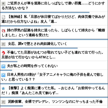
ご近所さんが車を道路に出しっぱなしで凄い邪魔……どうにかす
る方法ないかな？
【無神経】私「旦那が休日寝てばかりだけど、肉体労働で休みが
週1だから仕方ないよね」友人「週...
姉の浮気の証拠を姉夫に送ったら、しばらくして姉夫から「離婚
しました」という連絡を受けた
女忍、調●︎で堕とされ肉奴隷化していく
不倫してた旦那がおむつが取れてない子ども連れて出て行った。
旦那が出て行かないからATMとし...
夫が私との時間を作ってくれない
日本人男性の3割が「女子アニメキャラに俺の子供を産んで欲し
い」と思っている？？
【衝撃】よく痴漢に遭ってた私。→おじさん「お前何やってるん
だ！」痴漢「あんたこれ見て触らず...
泥酔後輩、全裸でデレデレ、ツンツンなのにヤっちまった不倫