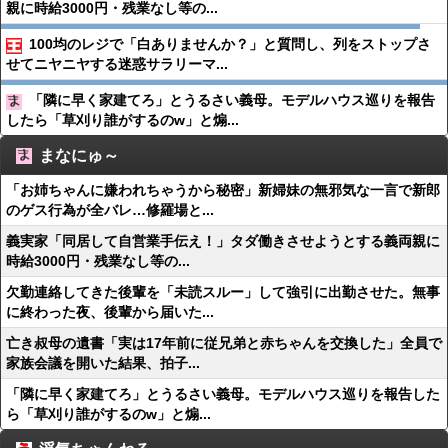
親に時給3000円・残業なし等の...
100均のレジで「白ありませんか？」と質問し、列をストップさ
せてニヤニヤする迷惑サラリーマ...
「隣に早く家建てろ」とうるさい義母。モデルハウス巡りを報告
したら「草刈り誰がするのw」と煽...
まなにゅ～
「お姉ちゃんに嫌われちゃうから秘密」新婦妹の無邪気な一言で新郎
のゲス行為が全バレ…修羅場と...
義実家「同居して自営業手伝え！」タダ働きさせようとする義両親に
時給3000円・残業なし等の...
欠勤連絡してきた後輩を「未読スルー」して強引に出勤させた。無事
に終わった夜、後輩から届いた...
亡き叔母の遺書「実は17年前に従兄弟と赤ちゃんを交換した」全員で
家族会議を開いた結果、拍子...
「隣に早く家建てろ」とうるさい義母。モデルハウス巡りを報告した
ら「草刈り誰がするのw」と煽...