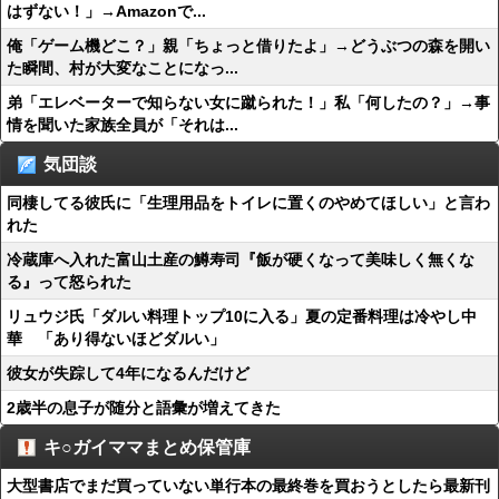
はずない！」→Amazonで...
俺「ゲーム機どこ？」親「ちょっと借りたよ」→どうぶつの森を開い
た瞬間、村が大変なことになっ...
弟「エレベーターで知らない女に蹴られた！」私「何したの？」→事
情を聞いた家族全員が「それは...
気団談
同棲してる彼氏に「生理用品をトイレに置くのやめてほしい」と言わ
れた
冷蔵庫へ入れた富山土産の鱒寿司『飯が硬くなって美味しく無くな
る』って怒られた
リュウジ氏「ダルい料理トップ10に入る」夏の定番料理は冷やし中
華 「あり得ないほどダルい」
彼女が失踪して4年になるんだけど
2歳半の息子が随分と語彙が増えてきた
キ○ガイママまとめ保管庫
大型書店でまだ買っていない単行本の最終巻を買おうとしたら最新刊