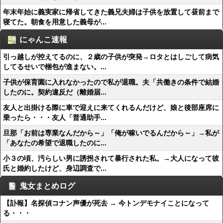
年末年始に義実家に帰省してきた義兄夫婦は子供を放置して昼前まで
寝てた。朝食を用意した義母が...
にゃんこ速報
引っ越しが控えてるのに、２歳の子供が突発→ロタとはしごして病気
してるせいで梱包が進まない。...
子供が保育園に入れなかったので私が退職。夫「共働きの条件で結婚
したのに。契約違反だ（離婚届...
友人と出掛ける際に車で迎えに来てくれるんだけど、娘と後部座席に
乗ったら・・・友人「普通助手...
旦那「お前は専業なんだから～」「俺が稼いでるんだから～」→私が
「あなたの希望で退職したのに...
小３の頃、汚らしい男に誘拐されて暴行された私。→大人になって彼
氏と婚約したけど、身辺調査で...
鬼女まとめログ
【訃報】名探偵コナン声優が死去 → 今トンデモナイことになって
る・・・