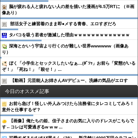
脳が疲れる人と疲れない人の差を描いた漫画が6.5万RTに （※画
像あり）
部活女子と練習着のまま即●︎メする青春、エロすぎだろ
タバコを吸う若者が激減した理由ｗｗｗｗｗｗｗｗｗｗｗｗｗ
深海とかいう宇宙より行くのが難しい世界wwwwww（画像あ
り）
ぼく「小学生とセックスしたいなぁ…(ﾎﾞｿｯ」お前ら「変態がいる
ぞ！」「死ね！」「殺せ！」...
【動画】元芸能人お姉さんAVデビュー、洗練の気品がエロす
今日のオススメ記事
お前ら急げ！怪しい外人みつけたら法務省にタレコミしてみろ！
意外と仕事するぞ？
【画像】俺たちの姫、佳子さまのお気に入りのドレスがこちらで
す←コレは可愛過ぎるw w w ...