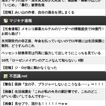
清水アキラの息子・清水良太郎さん死去で、落語家・柳家小はだが
「いじめ」「暴行」被害告発
【悲報】みい山の作者、自分の過去を消しまくる
マジキチ速報
【乞食速報】メキシコ麻薬カルテルのリーダーの情報提供で39億円！
お前ら急げ！
氷河期世代の非正規、年金を払っていないので11年後には生活保護に
殺到、どうすんのこれ
ベッセント財務長官は円高に協力してほしそうにこっちを見ている
10代「ローゼンメイデンのアニメなんて知らない」8割
【悲報】ジ・Oが急に動かなくなった
不思議.net
【警告】医師『女の子、ブラジャーしないとこうなる････』⇒！！！
【画像】生活保護女「これが私の今月の家計簿です。これのどこ
が“いい思い”してるんですか･･...
【画像】見せブラ、流行る！！！！！⇒ｗｗ