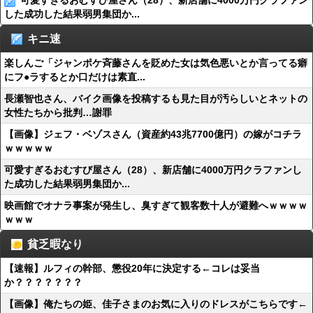
可愛すぎるおむすび屋さん（28）、新店舗に4000万円クラファン
した成功した結果弱男集団か...
キニ速
楽しんご「ジャンポケ斉藤さんを貶めた女は気色悪いとか言ってる癖
にフ●ラするとか口だけは素直...
長瀬智也さん、バイク画像を投稿するも見た目が汚らしいとネットの
女性たちから批判…謝罪
【画像】ジェフ・ベゾスさん（資産約43兆7700億円）の嫁がコチラ
ｗｗｗｗｗ
可愛すぎるおむすび屋さん（28）、新店舗に4000万円クラファンし
た成功した結果弱男集団か...
映画館でオナラ事案が発生し、臭すぎて観客数十人が避難へｗｗｗｗ
ｗｗｗ
貧乏暇なり
【速報】ルフィの幹部、懲役20年に決定する←コレは妥当
か？？？？？？？
【画像】俺たちの姫、佳子さまのお気に入りのドレスがこちらです←