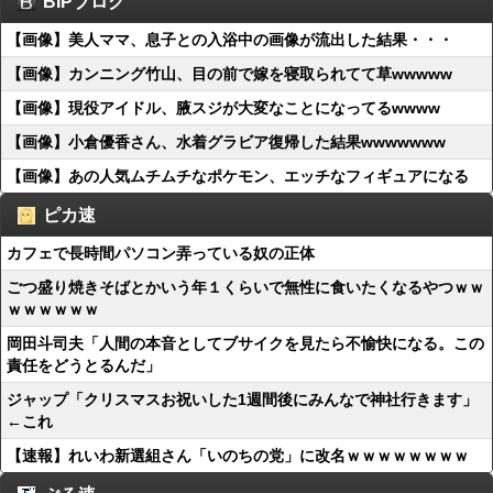
BIPブログ
【画像】美人ママ、息子との入浴中の画像が流出した結果・・・
【画像】カンニング竹山、目の前で嫁を寝取られてて草wwwww
【画像】現役アイドル、腋スジが大変なことになってるwwww
【画像】小倉優香さん、水着グラビア復帰した結果wwwwwww
【画像】あの人気ムチムチなポケモン、エッチなフィギュアになる
ピカ速
カフェで長時間パソコン弄っている奴の正体
ごつ盛り焼きそばとかいう年１くらいで無性に食いたくなるやつｗｗ
ｗｗｗｗｗｗ
岡田斗司夫「人間の本音としてブサイクを見たら不愉快になる。この
責任をどうとるんだ」
ジャップ「クリスマスお祝いした1週間後にみんなで神社行きます」
←これ
【速報】れいわ新選組さん「いのちの党」に改名ｗｗｗｗｗｗｗｗ