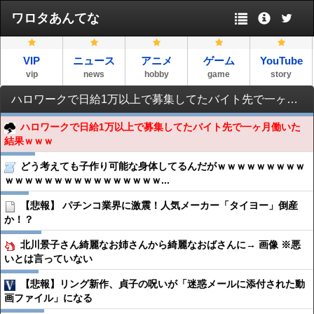
ワロタあんてな
VIP
ニュース
アニメ
ゲーム
YouTube
vip
news
hobby
game
story
ハロワークで日給1万以上で募集してたバイト先で一ヶ月働いた結果ｗｗｗ
ハロワークで日給1万以上で募集してたバイト先で一ヶ月働いた
結果ｗｗｗ
どう考えても子作り可能な身体してるんだがｗｗｗｗｗｗｗｗｗ
ｗｗｗｗｗｗｗｗｗｗｗｗｗｗｗｗ...
【悲報】 パチンコ業界に激震！人気メーカー「タイヨー」倒産
か！？
北川景子さん綺麗なお姉さんから綺麗なおばさんに→ 画像 ※悪
いとは言っていない
【悲報】リング新作、貞子の呪いが「迷惑メールに添付された動
画ファイル」になる