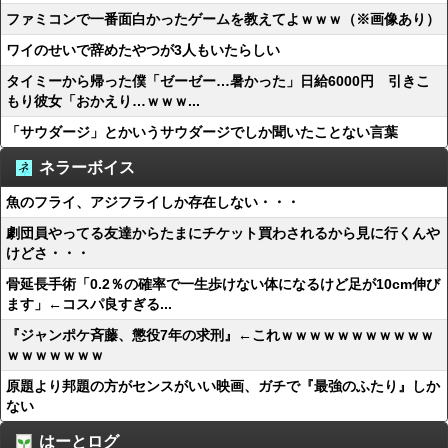
ファミコンで一番面白かったゲームを教えてよｗｗｗ（※画像あり）
ワイのせいで辞めたやつが3人もいたらしい
タイミーから帰った僕「ゼーゼー…暑かった」日給6000円 引きこ
もり彼女「おかえり…ｗｗｗ...
「サウダージ」とかいうサウダージでしか聞いたことない言葉
ネラーボイス
魚のフライ、アジフライしか存在しない・・・
劇団員やってる友達からたまにチケット買わされるから見に行くんや
けどさ・・・
骨延長手術「0.2％の確率で一生歩けない体になるけど足が10cm伸び
ます」←コスパ良すぎる...
『ジャンポケ斉藤、懲役7年の求刑』←これｗｗｗｗｗｗｗｗｗｗｗ
ｗｗｗｗｗｗｗ
原題より邦題の方がセンスがいい映画、ガチで『最強のふたり』しか
ない
はーとログ