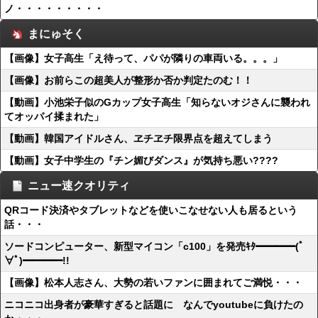
ノ・・・・・・・・・
まにゅそく
【画像】女子高生「え待って、パパが隣りの車両いる。。。」
【画像】お前らこの超美人が整形か否か判定たのむ！！
【動画】小池栄子似のGカップ女子高生「知らないオジさんに襲われ
てオッパイ揉まれた」
【動画】韓国アイドルさん、ヱチヱチ限界点を超えてしまう
【動画】女子中学生の『チン媚びダンス』が気持ち悪い????
ニュー速クオリティ
QRコード決済やタブレットなどを使いこなせない人も居るという
話・・・
ソードコンピューター、新型マイコン「c100」を発売ｷﾀ━━━━(ﾟ
∀ﾟ)━━━━!!
【画像】松本人志さん、大勢の若いファンに囲まれてご満悦・・・
ニコニコ出身者が豪華すぎると話題に なんでyoutubeに負けたの