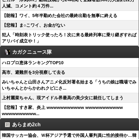
人減、コメント約４万件...
【朗報】ワイ、5年半勤めた会社の最終出勤を無事に終える
【悲報】ま○こワイ、お金がない
犯人「時刻表トリック使ったろ！次に来る最終列車に乗り継ぎすれば
アリバイ成立や！」
カガクニュース隊
ハロプロ恵体ランキングTOP10
高市、避難所を3分視察して去る
みいちゃんと山田さんアニメ化反対署名始まる「うちの娘は職場でみ
いちゃんとからかわれクビにさ...
上村麗菜ちゃん、現アイドル界最高の美少女に就任してしまう
【悲報】すき家、炎上 wwwwwwwwwww wwwwwwwwwww
wwwwwwwwww...
あらまめ2ch
韓国サッカー協会、Ｗ杯アジア予選で外国人審判員に性的接待か…韓