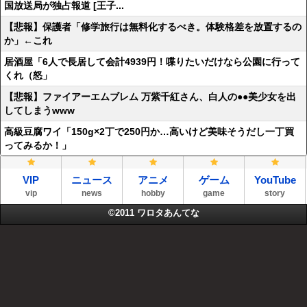
国放送局が独占報道 [王子...
【悲報】保護者「修学旅行は無料化するべき。体験格差を放置するの
か」←これ
居酒屋「6人で長居して会計4939円！喋りたいだけなら公園に行って
くれ（怒」
【悲報】ファイアーエムブレム 万紫千紅さん、白人の●●美少女を出
してしまうwww
高級豆腐ワイ「150g×2丁で250円か…高いけど美味そうだし一丁買
ってみるか！」
VIP
ニュース
アニメ
ゲーム
YouTube
vip
news
hobby
game
story
©2011
ワロタあんてな