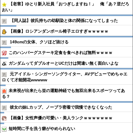
【老害】ゆとり新入社員「おつぎしますね！」 俺「あ？逆だろ
おい」
【同人誌】彼氏持ちの幼馴染と体の関係になってしまった
【画像】ロシアンダンボール椅子エロすぎｗｗｗｗｗ
149cmの女体、クソほど抜ける
このハンバーグステーキ定食を食べきれば無料ｗｗｗｗ
ガンダムってダブルオーとUCだけは間違い無く面白いよな
元アイドル・シンガーソングライター、AVデビューでめちゃエ
ロくて才能開花wwwww
未来視が出来たら並の運動神経でも無双出来るスポーツってあ
る？
彼女の妹Lカップ、ノーブラ密着で我慢できなくなった
【画像】女性声優の可愛い・美人ランクｗｗｗｗｗｗｗ
短時間に手を洗う癖がやめられない