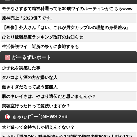
モテなさすぎて精神科通ってる30歳ワイのルーティンがこちらwww
原神売上「2923億円です」
【画像】外人さん「はい、これが男女カップルの理想の身長差ね」
ひとり飯難易度ランキング改訂のお知らせ
生活保護ワイ 近所の祭りに参戦するも
がーるずレポート
少子化を実感した事
タバコより酒の方が嫌いな人
働きすぎだろって思う芸能人
肌のキレイさは、やはり遺伝だと思いませんか？
美容室行った日って髪洗いますか？
ぁゃιぃ(*ﾟーﾟ)NEWS 2nd
犬と猫って金持ちしか飼えんくない？
ヒカル「浮気OK」動画投稿から24時間で登録者数500万人割れ12万