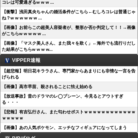
コレは可愛過ぎるw w w ...
【衝撃】浅田真央ちゃんの婚活条件がこちら←むしろコレは普通じゃ
ね？w w w w w w ...
【画像】お前らこの超美人容疑者が、整形か否か判定して！！→画像
がこちらw w w w w ...
【画像】「マスク美人さん、また我々を欺く」←海外でも流行りだし
た結果がこちらw w w w...
VIPPER速報
【超悲報】明日花キララさん、専門家からあまりにも非情な一言を告
げられる
【画像】高市早苗、殺されることに怯え始める
【放送事故】昔のドラマのレ◯プシーン、今見るとアウトすぎ
る・・・
【悲報】有吉弘行さん、また匂わせポストｗｗｗｗｗｗｗｗｗｗｗｗ
ｗｗｗｗｗ
【画像】あの人気ポケモン、エッチなフィギュアになってしまう