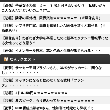
【画像】芋系女子大生「え～！？ 私と付き合いたい？ 私脱いだら
こんなんだけどいいの…？??...
【悲報】隣家の室外機、限界突破ｗｗｗｗｗｗｗ （※画像あり）
【悲報】ナフサ専門家、高市を揶揄したAI画像を堂々と載せる （※
画像あり）
【画像あり】わざわざ大学を卒業したのに新卒でタクシー運転手にな
る女性ってどう思う？
【画像】イオンモール熊本、花と色紙と生茶が供えられる・・・
なんJクエスト
【衝撃】サッカー王国ブラジルさん、36％がサッカーに「関心な
し」・・・・・・・・・
【悲報】オッサンになると飲めなくなる飲料「ファン
タ」・・・・・・・・・
【悲報】1ドル158円ｗｗｗｗｗｗｗｗｗｗ
【悲報】夏のピーク、もう終わってたｗｗｗｗｗｗｗｗｗｗ
【衝撃】NHK番組出演者Xさん、性加害で特定なら降板ドミ