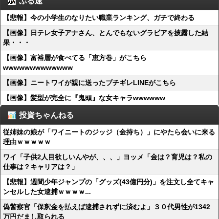
ぶる速
【悲報】今の小学生のなりたい職業ランキング、ガチで終わる
【画像】日テレ女子アナさん、とんでもないグラビアを披露した結
果・・・
【画像】富裕層が食べてる「恵方巻」がこちら
wwwwwwwwwwwww
【画像】ニートワイが親に送ったブチギレLINEがこちら
【画像】髪型が完全に『鬼頭』な女キャラwwwwww
投資ちゃんねる
従姉妹の娘が「ワイニートのジッジ（金持ち）」にやたら会いに来る
理由ｗｗｗｗｗ
ワイ「子供2人目欲しいんやが、、、」ヨッメ「金は？育児は？私の
仕事は？キャリアは？」
【悲報】週間少年ジャンプの「グッズ(43億円分)」を注文し全てキャ
ンセルした女逮捕ｗｗｗｗ...
偽警察官「保釈金を払えば逮捕されずに済むよ」３０代男性が1342
万円だまし取られる