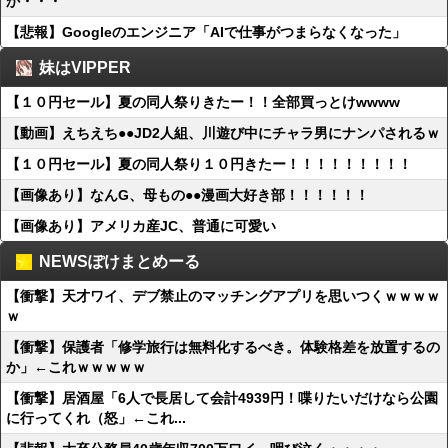
か・・・
【悲報】Googleのエンジニア「AIで仕事がつまらなくなった」
妹はVIPPER
【１０円セール】夏の同人祭りきたー！！全部買っとけwwww
【動画】えちえち●●JD2人組、川遊び中にチャラ男にナンパされるｗ
【１０円セール】夏の同人祭り１０円きたー！！！！！！！！！
【画像あり】なんG、母もの●●漫画大好き部！！！！！！
【画像あり】アメリカ産JC、普通に可愛い
NEWSぽけまとめーる
【衝撃】天才ワイ、デブ禁止のマッチングアプリを思いつくｗｗｗｗ
ｗ
【衝撃】保護者「修学旅行は無料化するべき。体験格差を放置するの
か」←これｗｗｗｗｗ
【衝撃】居酒屋「6人で長居して会計4939円！喋りたいだけなら公園
に行ってくれ（怒」←これ...