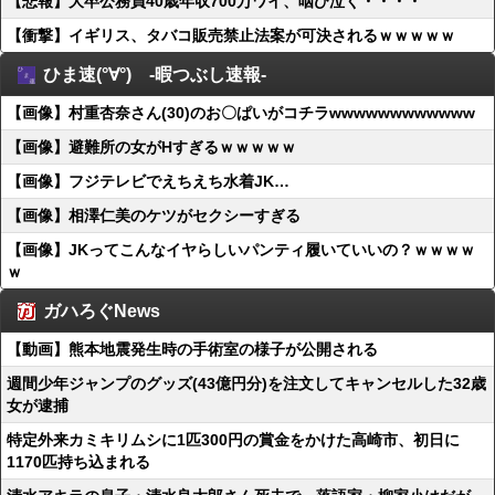
【悲報】大卒公務員40歳年収700万ワイ、咽び泣く・・・・
【衝撃】イギリス、タバコ販売禁止法案が可決されるｗｗｗｗｗ
ひま速(°∀°) -暇つぶし速報-
【画像】村重杏奈さん(30)のお〇ぱいがコチラwwwwwwwwwwww
【画像】避難所の女がHすぎるｗｗｗｗｗ
【画像】フジテレビでえちえち水着JK…
【画像】相澤仁美のケツがセクシーすぎる
【画像】JKってこんなイヤらしいパンティ履いていいの？ｗｗｗｗ
ｗ
ガハろぐNews
【動画】熊本地震発生時の手術室の様子が公開される
週間少年ジャンプのグッズ(43億円分)を注文してキャンセルした32歳
女が逮捕
特定外来カミキリムシに1匹300円の賞金をかけた高崎市、初日に
1170匹持ち込まれる