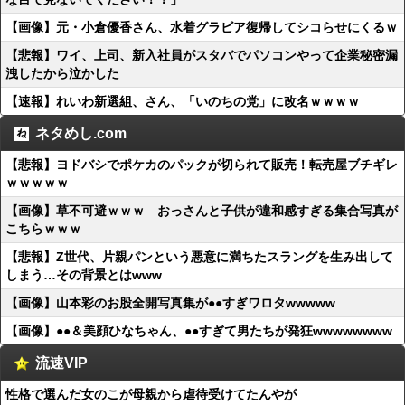
【画像】元・小倉優香さん、水着グラビア復帰してシコらせにくるｗ
【悲報】ワイ、上司、新入社員がスタバでパソコンやって企業秘密漏
洩したから泣かした
【速報】れいわ新選組、さん、「いのちの党」に改名ｗｗｗｗ
ネタめし.com
【悲報】ヨドバシでポケカのパックが切られて販売！転売屋ブチギレ
ｗｗｗｗｗ
【画像】草不可避ｗｗｗ おっさんと子供が違和感すぎる集合写真が
こちらｗｗｗ
【悲報】Z世代、片親パンという悪意に満ちたスラングを生み出して
しまう…その背景とはwww
【画像】山本彩のお股全開写真集が●●すぎワロタwwwww
【画像】●●＆美顔ひなちゃん、●●すぎて男たちが発狂wwwwwwww
流速VIP
性格で選んだ女のこが母親から虐待受けてたんやが