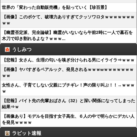
世界の「変わった自動販売機」を貼っていく【珍百景】
【画像】このボケて、破壊力ありすぎてクッソワロタｗｗｗｗｗｗｗ
ｗｗ
【幽霊否定派、完全論破】幽霊がいないなら午前2時に一人で墓石を
木刀で叩き割れるよな？ｗｗｗ...
うしみつ
【悲報】女さん、生理の匂いを嗅ぎ分けられる男にイライラ⇒ｗｗｗ
【画像】ヤバすぎるペアルック、発見されるｗｗｗwｗｗｗｗｗｗｗ
ｗｗ
女性さん、子育てしない父親にブチギレ！声の限り叫ぶ！！→ｗｗｗ
ｗ
【悲報】バイト先の先輩おばさん（32）と深い関係になってしまった
結果⇒ｗ
【画像あり】モデルを目指す女子高生、６人の中で明らかにデカい人
を発見ｗｗｗｗ
ラビット速報