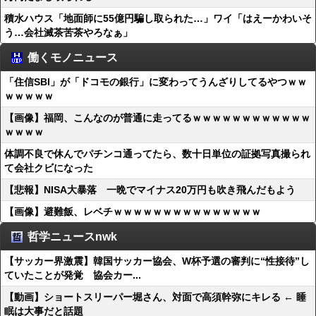
積水ハウス「地面師に55億円騙し取られた…」ワイ「はえーかわいそ
う…会社滅茶苦茶やろなぁ」
働くモノニュース
「住信SBI」が「ドコモの銀行」に変わってうんざりしてるやつｗｗ
ｗｗｗｗｗ
【画像】福岡、こんなのが普通に走ってるｗｗｗｗｗｗｗｗｗｗｗｗ
ｗｗｗｗ
体調不良で休んでパチンコ通ってたら、数十日単位の証拠写真撮られ
て会社クビになった
【悲報】NISA大暴落 一晩でマイナス20万円も吹き飛んだもよう
【画像】避難飯、レベチｗｗｗｗｗｗｗｗｗｗｗｗｗｗｗ
哲学ニュースnwk
【サッカー界激震】韓国サッカー協会、W杯予選の審判に“性接待”し
ていたことが発覚 協会カー...
【動画】ショートスリーパー堀さん、対面で高須幹弥にキレる ← 睡
眠は大事だと話題