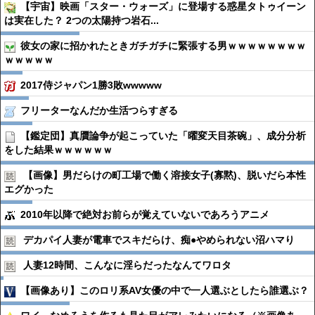
【宇宙】映画「スター・ウォーズ」に登場する惑星タトゥイーン
は実在した？ 2つの太陽持つ岩石...
彼女の家に招かれたときガチガチに緊張する男ｗｗｗｗｗｗｗｗ
ｗｗｗｗｗ
2017侍ジャパン1勝3敗wwwww
フリーターなんだか生活つらすぎる
【鑑定団】真贋論争が起こっていた「曜変天目茶碗」、成分分析
をした結果ｗｗｗｗｗｗ
【画像】男だらけの町工場で働く溶接女子(寡黙)、脱いだら本性
エグかった
2010年以降で絶対お前らが覚えていないであろうアニメ
デカパイ人妻が電車でスキだらけ、痴●︎やめられない沼ハマり
人妻12時間、こんなに淫らだったなんてワロタ
【画像あり】このロリ系AV女優の中で一人選ぶとしたら誰選ぶ？