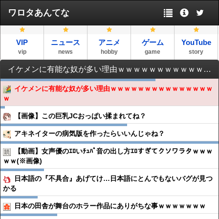
ワロタあんてな
VIP
ニュース
アニメ
ゲーム
YouTube
vip
news
hobby
game
story
イケメンに有能な奴が多い理由ｗｗｗｗｗｗｗｗｗｗｗｗｗｗｗｗ
イケメンに有能な奴が多い理由ｗｗｗｗｗｗｗｗｗｗｗｗｗｗｗ
ｗ
【画像】この巨乳JCおっぱい揉まれてね？
アキネイターの病気版を作ったらいいんじゃね？
【動画】女声優のｴﾛいﾁｭﾊﾟ音の出し方ｴﾛすぎてクソワラタｗｗｗ
ｗｗ(※画像)
日本語の『不具合』あげてけ…日本語にとんでもないバグが見つ
かる
日本の田舎が舞台のホラー作品にありがちな事ｗｗｗｗｗｗｗ