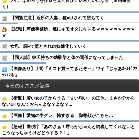
ワイ、なめろうを作るも見た目がアレみたいになる（※画像あ
り）
【閲覧注意】近所の人妻、種●︎けされて堕ちてく
【悲報】声優事務所、遂にキモオタにキレるｗｗｗｗｗｗｗｗｗ
ｗ
女忍、調●︎で堕とされ肉奴隷化していく
【同人誌】彼氏持ちの幼馴染と体の関係になってしまった
【画像あり】上司「ミスド買ってきたぞ～」ワイ「じゃあｵｰﾙﾄﾞﾌｱ
ｯｼｮﾝを」
今日のオススメ記事
【衝撃】若い女の子からする「甘い匂い」の正体、まさか分から
ないDTなんておらんよな？よな？...
【画像】愛知の半グレ、怖すぎる→御尊顔がこちら…
【怒報】国税庁「あのさぁ！君らがちゃんと納税してくれないと
こうなっちゃうけどどうする？！」...