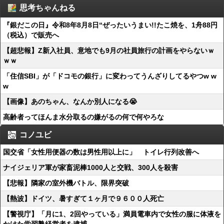
思考ちゃんねる
『銀だこの日』令和8年8月8日“ぜったいうまい!!たこ焼を、1舟88円
（税込）で販売へ
【超悲報】Z新入社員、意地でも9月の社員旅行の計画をやらないｗ
ｗｗ
「住信SBI」が「ドコモの銀行」に変わってうんざりしてるやつw w
w
【画像】あのちゃん、なんか別人になる😭
高齢者ってほんま水分取るの嫌がるの何で何やろな
コノユビ
国交省「女性用便器の数は男性用以上に」 トイレ行列改善へ
ナイジェリア軍が家畜泥棒1000人と交戦、300人を殺害
【悲報】隣家の室外機バトル、限界突破
【熱波】ドイツ、暑すぎて１ヶ月で９６００人死亡
【警視庁】「月に1、2回やっている」満員電車内で女性の服に体液を