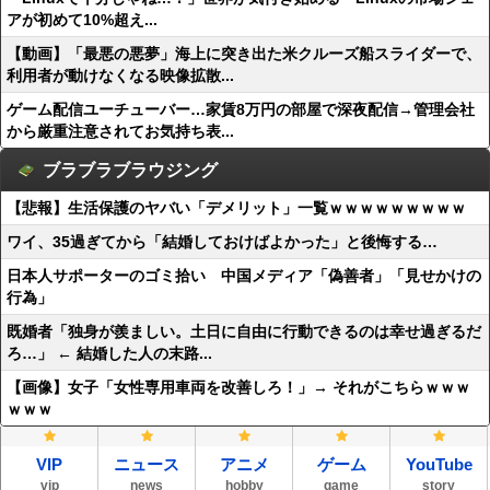
アが初めて10%超え...
【動画】「最悪の悪夢」海上に突き出た米クルーズ船スライダーで、
利用者が動けなくなる映像拡散...
ゲーム配信ユーチューバー…家賃8万円の部屋で深夜配信→管理会社
から厳重注意されてお気持ち表...
ブラブラブラウジング
【悲報】生活保護のヤバい「デメリット」一覧ｗｗｗｗｗｗｗｗｗ
ワイ、35過ぎてから「結婚しておけばよかった」と後悔する…
日本人サポーターのゴミ拾い 中国メディア「偽善者」「見せかけの
行為」
既婚者「独身が羨ましい。土日に自由に行動できるのは幸せ過ぎるだ
ろ…」 ← 結婚した人の末路...
【画像】女子「女性専用車両を改善しろ！」→ それがこちらｗｗｗ
ｗｗｗ
VIP
ニュース
アニメ
ゲーム
YouTube
vip
news
hobby
game
story