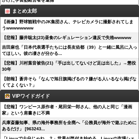
かけた学習塾経営者を逮捕
まとめ太郎
【画像】野球観戦中のJK集団さん、テレビカメラに撮影されてしま
うwwwwwwww
【悲報】藤井聡太(23)昼食のレギュレーション違反で失格wwwww
吉田麻也「日本代表選手たちには長友佑都（39）と一緒に風呂に入っ
てほしい。彼の凄さが分かる...
【悲報】川村葉音被告(21)「手は出してないけど足は出した」→懲役
30年
【朗報】蒼井そら「なんで旭日旗掲げるの？嫌がる人いるなら掲げな
くてよくない？」
VIPワイドガイド
【悲報】ワンピース原作者・尾田栄一郎さん、他の人と同じ「漫画
家」という肩書きに不満
兵庫斎藤知事、県の海外事務所を全廃へ「公務員が海外で遊ぶために
あるだけ」 [963243...
「Linuxで十分じゃね…？」世界が気付き始める Linuxの市場シェ