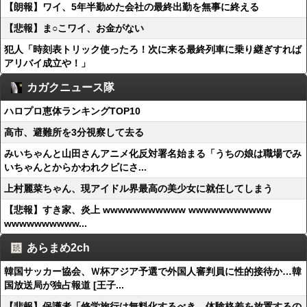
【朗報】ワイ、5年半勤めた会社の最終出勤を無事に終える
【悲報】ま○こワイ、お金がない
犯人「時刻表トリック使ったろ！次に来る最終列車に乗り継ぎすれば
アリバイ成立や！」
カガクニュース隊
ハロプロ恵体ランキングTOP10
高市、避難所を3分視察して去る
みいちゃんと山田さんアニメ化反対署名始まる「うちの娘は職場でみ
いちゃんとからかわれクビにさ...
上村麗菜ちゃん、現アイドル界最高の美少女に就任してしまう
【悲報】すき家、炎上 wwwwwwwwwww wwwwwwwwwww
wwwwwwwwww...
あらまめ2ch
韓国サッカー協会、Ｗ杯アジア予選で外国人審判員に性的接待か…韓
国放送局が独占報道 [王子...
【悲報】保護者「修学旅行は無料化するべき。体験格差を放置するの