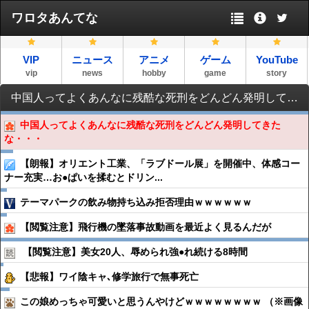
ワロタあんてな
VIP
ニュース
アニメ
ゲーム
YouTube
vip
news
hobby
game
story
中国人ってよくあんなに残酷な死刑をどんどん発明してきたな・・・
中国人ってよくあんなに残酷な死刑をどんどん発明してきた
な・・・
【朗報】オリエント工業、「ラブドール展」を開催中、体感コー
ナー充実…お●ぱいを揉むとドリン...
テーマパークの飲み物持ち込み拒否理由ｗｗｗｗｗｗ
【閲覧注意】飛行機の墜落事故動画を最近よく見るんだが
【閲覧注意】美女20人、辱められ強●︎れ続ける8時間
【悲報】ワイ陰キャ､修学旅行で無事死亡
この娘めっちゃ可愛いと思うんやけどｗｗｗｗｗｗｗｗ （※画像