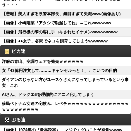
う・・・
【悲報】美人すぎる県警本部長、無能すぎて失職www(画像あり)
【画像】小嶋陽菜『アタシで勃起してね』←これwwwwww
【画像】飛行機の隣の客に手コキされたイケメンwwwwwwww
【画像】●●女子、谷間でネコを飼育してしまうwwwwww
ピカ速
洋服の青山、空調ウェアを発売ｗｗｗｗｗｗ
女「43億円注文して………キャンセルっと！」←こいつの目的
ダイアンのじゃない方がユースケさんになってしまっているという事
実←これ
AIさん、ドラクエ6を理想的にアニメ化してしまう
移民ベトナム女達の宅飲み、レベチｗｗｗｗｗｗｗｗｗｗｗｗｗｗｗ
ｗｗｗｗｗｗｗｗｗ
ぶる速
【画像】1974年の『最高税率』、マジでエグいことが発覚wwww