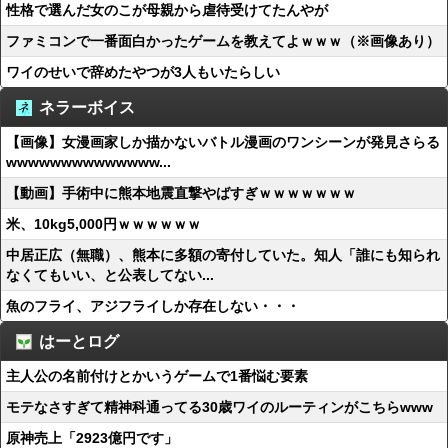
性格で選んだ女のこが母親から虐待受けてたんやが
ファミコンで一番面白かったゲームを教えてよｗｗｗ（※画像あり）
ワイのせいで辞めたやつが3人もいたらしい
ネラーボイス
【画像】女漫画家しか描かないバトル漫画のワンシーンが発見さらる
wwwwwwwwwwwwww...
【動画】手術中に熊本地震直撃やばすぎｗｗｗｗｗｗｗ
米、10kg5,000円ｗｗｗｗｗｗ
中居正広（無職）、熊本に多額の寄付していた。知人「誰にも知られ
なくてもいい、と公表してない...
魚のフライ、アジフライしか存在しない・・・
はーとログ
主人公の名前付けとかいうゲームで1番悩む要素
モテなさすぎて精神科通ってる30歳ワイのルーティンがこちらwww
原神売上「2923億円です」