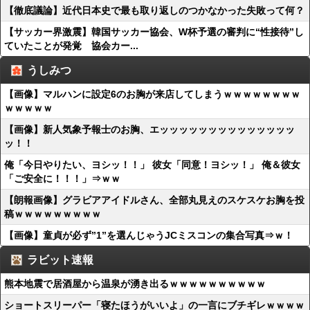
【徹底議論】近代日本史で最も取り返しのつかなかった失敗って何？
【サッカー界激震】韓国サッカー協会、W杯予選の審判に“性接待”し
ていたことが発覚 協会カー...
うしみつ
【画像】マルハンに設定6のお胸が来店してしまうｗｗｗｗｗｗｗｗ
ｗｗｗｗｗ
【画像】新人気象予報士のお胸、エッッッッッッッッッッッッッッ
ッ！！
俺「今日やりたい、ヨシッ！！」 彼女「同意！ヨシッ！」 俺＆彼女
「ご安全に！！！」⇒ｗｗ
【朗報画像】グラビアアイドルさん、全部丸見えのスケスケお胸を投
稿ｗｗｗｗｗｗｗｗｗ
【画像】童貞が必ず”1”を選んじゃうJCミスコンの集合写真⇒ｗ！
ラビット速報
熊本地震で居酒屋から温泉が湧き出るｗｗｗｗｗｗｗｗｗｗ
ショートスリーパー「寝たほうがいいよ」の一言にブチギレｗｗｗｗ