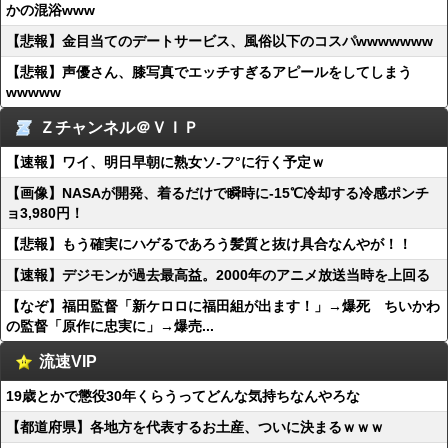
かの混浴www
【悲報】金目当てのデートサービス、風俗以下のコスパwwwwwww
【悲報】声優さん、膝写真でエッチすぎるアピールをしてしまう
wwwww
Ｚチャンネル＠ＶＩＰ
【速報】ワイ、明日早朝に熟女ソ-フ°に行く予定ｗ
【画像】NASAが開発、着るだけで瞬時に-15℃冷却する冷感ポンチ
ョ3,980円！
【悲報】もう確実にハゲるであろう髪質と抜け具合なんやが！！
【速報】デジモンが過去最高益。2000年のアニメ放送当時を上回る
【なぞ】福田監督「新ケロロに福田組が出ます！」→爆死 ちいかわ
の監督「原作に忠実に」→爆売...
流速VIP
19歳とかで懲役30年くらうってどんな気持ちなんやろな
【都道府県】各地方を代表するお土産、ついに決まるｗｗｗ