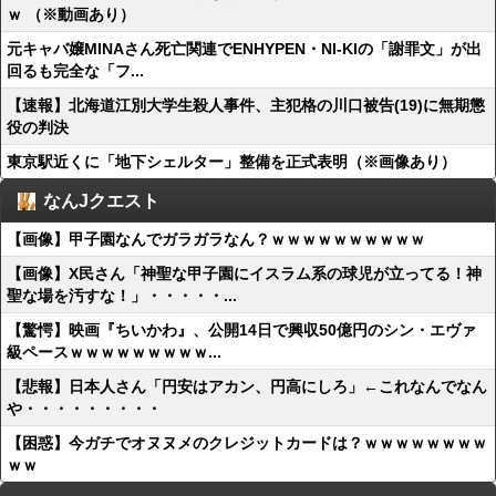
ｗ （※動画あり）
元キャバ嬢MINAさん死亡関連でENHYPEN・NI-KIの「謝罪文」が出
回るも完全な「フ...
【速報】北海道江別大学生殺人事件、主犯格の川口被告(19)に無期懲
役の判決
東京駅近くに「地下シェルター」整備を正式表明（※画像あり）
なんJクエスト
【画像】甲子園なんでガラガラなん？ｗｗｗｗｗｗｗｗｗｗ
【画像】X民さん「神聖な甲子園にイスラム系の球児が立ってる！神
聖な場を汚すな！」・・・・・...
【驚愕】映画『ちいかわ』、公開14日で興収50億円のシン・エヴァ
級ペースｗｗｗｗｗｗｗｗｗ...
【悲報】日本人さん「円安はアカン、円高にしろ」←これなんでなん
や・・・・・・・・・
【困惑】今ガチでオヌヌメのクレジットカードは？ｗｗｗｗｗｗｗｗ
ｗｗ