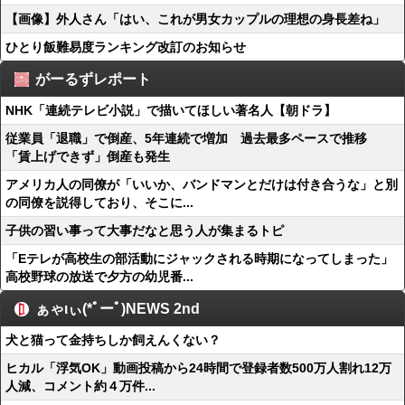
【画像】外人さん「はい、これが男女カップルの理想の身長差ね」
ひとり飯難易度ランキング改訂のお知らせ
がーるずレポート
NHK「連続テレビ小説」で描いてほしい著名人【朝ドラ】
従業員「退職」で倒産、5年連続で増加 過去最多ペースで推移
「賃上げできず」倒産も発生
アメリカ人の同僚が「いいか、バンドマンとだけは付き合うな」と別
の同僚を説得しており、そこに...
子供の習い事って大事だなと思う人が集まるトピ
「Eテレが高校生の部活動にジャックされる時期になってしまった」
高校野球の放送で夕方の幼児番...
ぁゃιぃ(*ﾟーﾟ)NEWS 2nd
犬と猫って金持ちしか飼えんくない？
ヒカル「浮気OK」動画投稿から24時間で登録者数500万人割れ12万
人減、コメント約４万件...