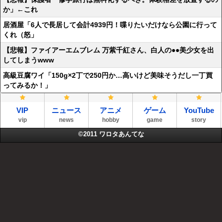
か」←これ
居酒屋「6人で長居して会計4939円！喋りたいだけなら公園に行って
くれ（怒」
【悲報】ファイアーエムブレム 万紫千紅さん、白人の●●美少女を出
してしまうwww
高級豆腐ワイ「150g×2丁で250円か…高いけど美味そうだし一丁買
ってみるか！」
VIP
ニュース
アニメ
ゲーム
YouTube
vip
news
hobby
game
story
©2011
ワロタあんてな