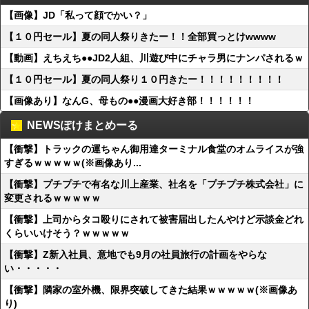
【画像】JD「私って顔でかい？」
【１０円セール】夏の同人祭りきたー！！全部買っとけwwww
【動画】えちえち●●JD2人組、川遊び中にチャラ男にナンパされるｗ
【１０円セール】夏の同人祭り１０円きたー！！！！！！！！！
【画像あり】なんG、母もの●●漫画大好き部！！！！！！
NEWSぽけまとめーる
【衝撃】トラックの運ちゃん御用達ターミナル食堂のオムライスが強
すぎるｗｗｗｗｗ(※画像あり...
【衝撃】プチプチで有名な川上産業、社名を「プチプチ株式会社」に
変更されるｗｗｗｗｗ
【衝撃】上司からタコ殴りにされて被害届出したんやけど示談金どれ
くらいいけそう？ｗｗｗｗｗ
【衝撃】Z新入社員、意地でも9月の社員旅行の計画をやらな
い・・・・・
【衝撃】隣家の室外機、限界突破してきた結果ｗｗｗｗｗ(※画像あ
り)