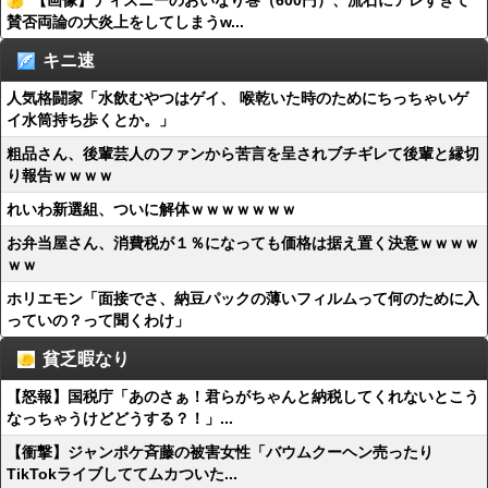
【画像】ディズニーのおいなり巻（600円）、流石にアレすぎて
賛否両論の大炎上をしてしまうw...
キニ速
人気格闘家「水飲むやつはゲイ、 喉乾いた時のためにちっちゃいゲ
イ水筒持ち歩くとか。」
粗品さん、後輩芸人のファンから苦言を呈されブチギレて後輩と縁切
り報告ｗｗｗｗ
れいわ新選組、ついに解体ｗｗｗｗｗｗｗ
お弁当屋さん、消費税が１％になっても価格は据え置く決意ｗｗｗｗ
ｗｗ
ホリエモン「面接でさ、納豆パックの薄いフィルムって何のために入
っていの？って聞くわけ」
貧乏暇なり
【怒報】国税庁「あのさぁ！君らがちゃんと納税してくれないとこう
なっちゃうけどどうする？！」...
【衝撃】ジャンポケ斉藤の被害女性「バウムクーヘン売ったり
TikTokライブしててムカついた...