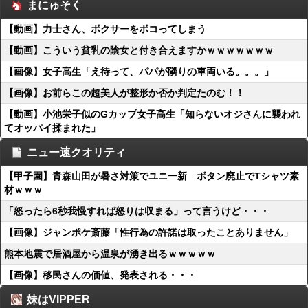
まにゅそく
【動画】力士さん、ボクサーをボコってしまう
【動画】こういう貧乳の陰女と付き合えますかｗｗｗｗｗｗｗ
【画像】女子高生「え待って、パパが隣りの車両いる。。。」
【画像】お前らこの超美人が整形か否か判定たのむ！！
【動画】小池栄子似のGカップ女子高生「知らないオジさんに襲われ
てオッパイ揉まれた」
ニュー速クオリティ
【甲子園】青森山田が暑さ対策でユニ一新 ボタン廃止でTシャツ素
材ｗｗｗ
「怒ったら6秒我慢すれば怒りは収まる」って言うけど・・・
【画像】ジャンポケ斎藤「性行為の許諾は取ったことありません」
熊本地震で居酒屋から温泉が湧き出るｗｗｗｗｗ
【画像】移民さんの価値、発表される・・・
妹はVIPPER