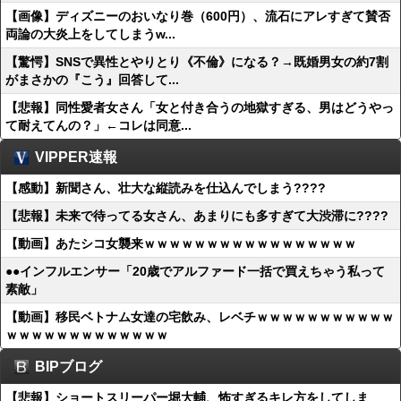
【画像】ディズニーのおいなり巻（600円）、流石にアレすぎて賛否
両論の大炎上をしてしまうw...
【驚愕】SNSで異性とやりとり《不倫》になる？→既婚男女の約7割
がまさかの『こう』回答して...
【悲報】同性愛者女さん「女と付き合うの地獄すぎる、男はどうやっ
て耐えてんの？」←コレは同意...
VIPPER速報
【感動】新聞さん、壮大な縦読みを仕込んでしまう????
【悲報】未来で待ってる女さん、あまりにも多すぎて大渋滞に????
【動画】あたシコ女襲来ｗｗｗｗｗｗｗｗｗｗｗｗｗｗｗｗｗ
●●インフルエンサー「20歳でアルファード一括で買えちゃう私って
素敵」
【動画】移民ベトナム女達の宅飲み、レベチｗｗｗｗｗｗｗｗｗｗｗ
ｗｗｗｗｗｗｗｗｗｗｗｗｗ
BIPブログ
【悲報】ショートスリーパー堀大輔、怖すぎるキレ方をしてしま