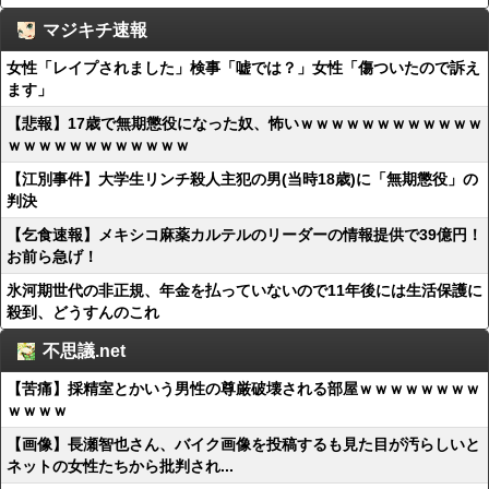
マジキチ速報
女性「レイプされました」検事「嘘では？」女性「傷ついたので訴え
ます」
【悲報】17歳で無期懲役になった奴、怖いｗｗｗｗｗｗｗｗｗｗｗｗ
ｗｗｗｗｗｗｗｗｗｗｗｗ
【江別事件】大学生リンチ殺人主犯の男(当時18歳)に「無期懲役」の
判決
【乞食速報】メキシコ麻薬カルテルのリーダーの情報提供で39億円！
お前ら急げ！
氷河期世代の非正規、年金を払っていないので11年後には生活保護に
殺到、どうすんのこれ
不思議.net
【苦痛】採精室とかいう男性の尊厳破壊される部屋ｗｗｗｗｗｗｗｗ
ｗｗｗｗ
【画像】長瀬智也さん、バイク画像を投稿するも見た目が汚らしいと
ネットの女性たちから批判され...