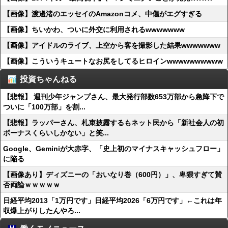
【画像】渡邊渚のエッセイのAmazonコメ、中傷がエグすぎる
【画像】ちいかわ、ついに外交に利用されるwwwwwww
【画像】アイドルのライブ、上空から客を撮影した結果wwwwwww
【画像】こういうキュートなお尻をしてるヒロインwwwwwwwwww
投資ちゃんねる
【悲報】 週刊少年ジャンプさん、最大発行部数653万部から急降下で
ついに「100万部」を割...
【悲報】ラッパーさん、札束披露するもネット民から「新社会人の初
ボーナスくらいしかない」と笑...
Google、Geminiが大赤字、「史上初のマイナスキャッシュフロー」
に陥る
【画像あり】ディズニーの「おいなり巻（600円）」、卑猥すぎて賛
否両論ｗｗｗｗｗ
日経平均2013「1万円です」日経平均2026「6万円です」←これは年
収爆上がりしたんやろ...