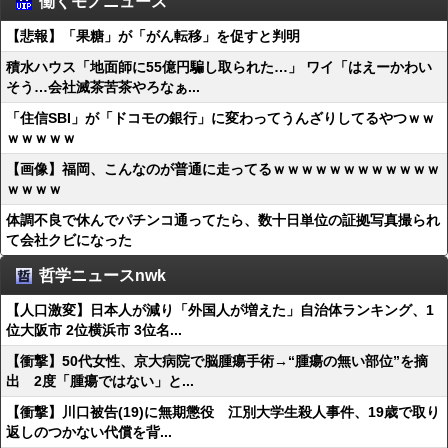
働くモノニュース
【悲報】「果糖」が「がん転移」を促すと判明
積水ハウス「地面師に55億円騙し取られた…」 ワイ「はえーかわい
そう…会社滅茶苦茶やろなぁ...
「住信SBI」が「ドコモの銀行」に変わってうんざりしてるやつｗｗ
ｗｗｗｗｗ
【画像】福岡、こんなのが普通に走ってるｗｗｗｗｗｗｗｗｗｗｗｗ
ｗｗｗｗ
体調不良で休んでパチンコ通ってたら、数十日単位の証拠写真撮られ
て会社クビになった
哲学ニュースnwk
【人口激変】日本人が減り「外国人が増えた」自治体ランキング、1
位大阪市 2位横浜市 3位名...
【衝撃】50代女性、京大病院で脳腫瘍手術→“腫瘍の無い部位”を摘
出 2度「腫瘍ではない」と...
【衝撃】川口被告(19)に無期懲役 江別大学生殺人事件、19歳で取り
返しのつかない代償を背...