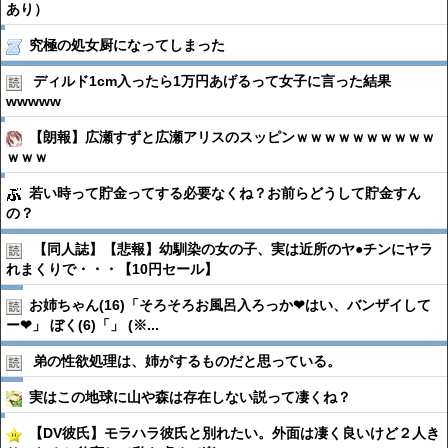
あり）
究極の処女厨になってしまった
ディルド1cm入ったら1万円あげるって女子に言った結果
wwwww
【朗報】広瀬すずと広瀬アリスのスッピンｗｗｗｗｗｗｗｗｗｗ
ｗｗｗ
若い時って貯金ってする必要なくね？お前らどうして貯金すん
の？
【同人誌】【悲報】幼馴染の女の子、実は近所のヤ●︎チンにヤラ
れまくりで・・・【10円セール】
お姉ちゃん(16)「そろそろお風呂入ろっか❤はい、バンザイして
ー❤」 ぼく(6)「」 (※...
弟の性欲処理は、姉がするものだと思っている。
実はこの地球に山や森は存在しない説って凄くね？
【DV彼氏】モラハラ彼氏と別れたい。外面は凄く良いけど２人き