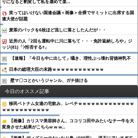
りになると豹変して私を虐めて楽...
笑ってはいけない国連会議＜画像＞全裸でサミットに出席する国
連大使が話題
麦茶のパックを6枚ほど流しに落としたんだが・・
近所の人「2回も運転中に川に落ちて・・・免許返納しろや」ジ
ッジ(81)「ﾝ拒否するｩ」
【速報】「今日も中に出して」囁き、理性ぶっ壊れ背徳神乳不
日本の総理大臣の末路ｗｗｗｗｗｗｗｗｗｗｗｗ
壁マ〇コとかいうジャンル、ガチ抜ける
今日のオススメ記事
移民ベトナム女達の宅飲み、レベチｗｗｗｗｗｗｗｗｗｗｗｗｗ
ｗｗｗｗｗｗｗｗｗｗｗ
【画像】カリスマ美容師さん、ココリコ田中みたいなチー牛を大
変身させた結果がこちらw w w...