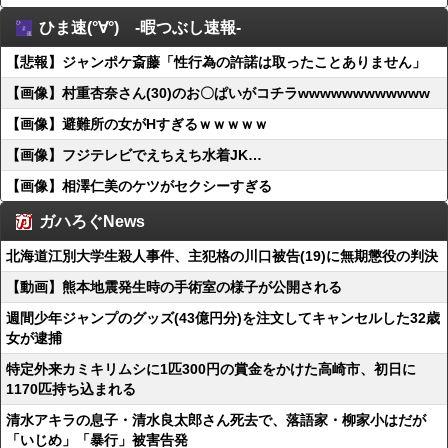
ひま速(°∀°) -暇つぶし速報-
【悲報】ジャンポケ斎藤「性行為の許諾は取ったことありません」
【画像】村重杏奈さん(30)のお〇ぱいがコチラwwwwwwwwwwww
【画像】避難所の女がHすぎるｗｗｗｗｗ
【画像】フジテレビでえちえち水着JK…
【画像】相澤仁美のケツがセクシーすぎる
ガハろぐNews
北海道江別大学生殺人事件、主犯格の川口被告(19)に無期懲役の判決
【動画】熊本地震発生時の手術室の様子が公開される
週間少年ジャンプのグッズ(43億円分)を注文してキャンセルした32歳
女が逮捕
特定外来カミキリムシに1匹300円の賞金をかけた高崎市、初日に
1170匹持ち込まれる
清水アキラの息子・清水良太郎さん死去で、落語家・柳家小はだが
「いじめ」「暴行」被害告発