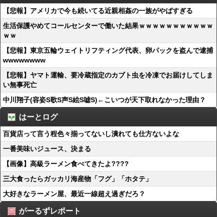
【悲報】アメリカで今も続いてる近親相姦の一族がやばすぎる
生活保護やめてコールセンターで働いた結果ｗｗｗｗｗｗｗｗｗｗｗ
ｗｗ
【悲報】東京五輪ウェイトリフティング代表、卵パックを盗んで逮捕
wwwwwwww
【悲報】ヤマト運輸、要冷蔵指定のカブト虫を冷凍でお届けしてしま
い無事死亡
中川翔子(容姿S歌S声S絵S嘘S)←こいつが天下取れなかった理由？
はーとログ
百貨店って言う程色々揃ってないし潰れても仕方ないよな
一番美味いジュース、決まる
【画像】高級ラーメン食べてきたよ????
三大食ったらガッカリ海産物「フグ」「ホタテ」
大好きなラーメン屋、最近一線超え過ぎだろ？
がーるずレポート