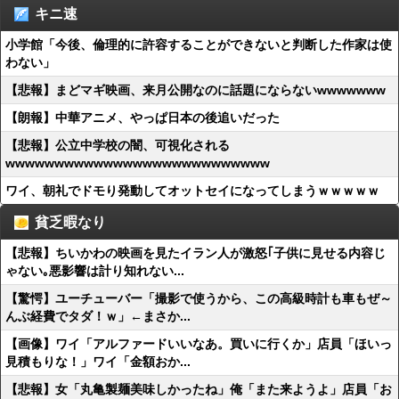
キニ速
小学館「今後、倫理的に許容することができないと判断した作家は使
わない」
【悲報】まどマギ映画、来月公開なのに話題にならないwwwwwww
【朗報】中華アニメ、やっぱ日本の後追いだった
【悲報】公立中学校の闇、可視化される
wwwwwwwwwwwwwwwwwwwwwwwwwww
ワイ、朝礼でドモり発動してオットセイになってしまうｗｗｗｗｗ
貧乏暇なり
【悲報】ちいかわの映画を見たイラン人が激怒｢子供に見せる内容じ
ゃない｡悪影響は計り知れない...
【驚愕】ユーチューバー「撮影で使うから、この高級時計も車もぜ～
んぶ経費でタダ！ｗ」←まさか...
【画像】ワイ「アルファードいいなあ。買いに行くか」店員「ほいっ
見積もりな！」ワイ「金額おか...
【悲報】女「丸亀製麺美味しかったね」俺「また来ようよ」店員「お