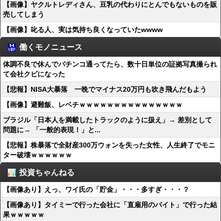
【画像】ヤクルトレディさん、豆乳の代わりにとんでもないものを販
売してしまう
【画像】叱る人、実は気持ち良くなっていたwwww
働くモノニュース
体調不良で休んでパチンコ通ってたら、数十日単位の証拠写真撮られ
て会社クビになった
【悲報】NISA大暴落 一晩でマイナス20万円も吹き飛んだもよう
【画像】避難飯、レベチｗｗｗｗｗｗｗｗｗｗｗｗｗｗｗ
ブラジル「日本人を満載したトラックのように扱え」→ 差別として
問題に→ 「一般的表現！」と...
【悲報】株暴落で全財産300万ウォンを失った女性、人生終了でモニ
ター破壊ｗｗｗｗｗｗ
投資ちゃんねる
【画像あり】えっ、ワイ氏の「貯金」・・・多すぎ・・・？
【画像あり】タイミーで行った会社に「直雇用のバイト」で行った結
果ｗｗｗｗｗ