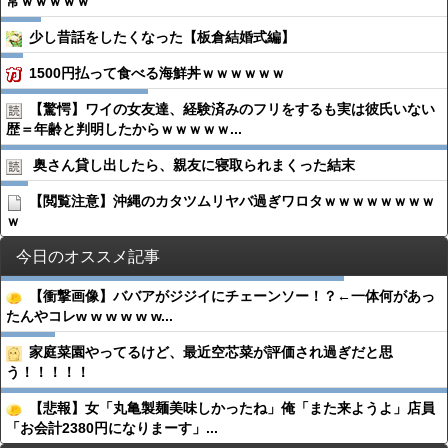
常ｗｗｗｗｗ
少し昔話をしたくなった【板倉結婚式編】
1500円払って食べる海鮮丼ｗｗｗｗｗｗ
【驚愕】ワイの女友達、経験済みのフリをするも実は彼氏いない
歴＝年齢と判明したからｗｗｗｗｗ...
奥さん貸し出したら、親友に寝取られまくった結末
【閲覧注意】沖縄のカタツムリヤバ過ぎワロタｗｗｗｗｗｗｗｗ
ｗ
今日のオススメ記事
【衝撃画像】ババアがジジイにチェーンソー！？←一体何があっ
たんやコレw w w w w w...
家庭菜園やってるけど、最近空芯菜が評価され過ぎだと思
う！！！！！
【悲報】女「丸亀製麺美味しかったね」俺「また来ようよ」店員
「お会計2380円になりまーす」...