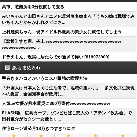
高市、避難所を3分視察して去る
みいちゃんと山田さんアニメ化反対署名始まる「うちの娘は職場でみ
いちゃんとからかわれクビにさ...
上村麗菜ちゃん、現アイドル界最高の美少女に就任してしまう
【悲報】すき家、炎上 wwwwwwwwwww wwwwwwwwwww
wwwwwwwwww...
ドラえもん、現実に居たらでか過ぎて怖い [819973909]
あらまめ2ch
手巻きタバコとかいうコスパ最強の喫煙方法
「外国人は日本人と同じ生活者で、地域の担い手」…多文化共生実現
への提言、全国知事会が政府に...
人気av女優が熊本震災に300万寄付wwwwwwwwwwww
FLASH報 広島カープ、ゾンビたばこ売人の「アテンド飲み会」で
田村俊介がセクシー女優と寸...
住宅ローン返済月18万きつすぎワロタ