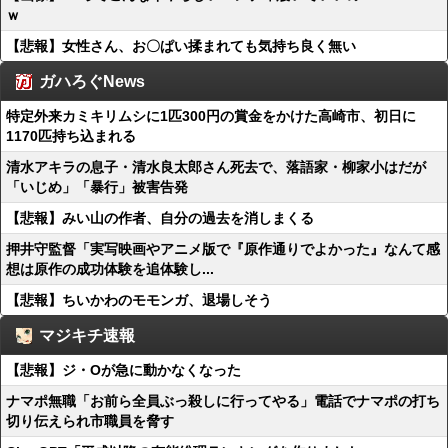
ｗ
【悲報】女性さん、お〇ぱい揉まれても気持ち良く無い
ガハろぐNews
特定外来カミキリムシに1匹300円の賞金をかけた高崎市、初日に
1170匹持ち込まれる
清水アキラの息子・清水良太郎さん死去で、落語家・柳家小はだが
「いじめ」「暴行」被害告発
【悲報】みい山の作者、自分の過去を消しまくる
押井守監督「実写映画やアニメ版で『原作通りでよかった』なんて感
想は原作の成功体験を追体験し...
【悲報】ちいかわのモモンガ、退場しそう
マジキチ速報
【悲報】ジ・Oが急に動かなくなった
ナマポ無職「お前ら全員ぶっ殺しに行ってやる」電話でナマポの打ち
切り伝えられ市職員を脅す