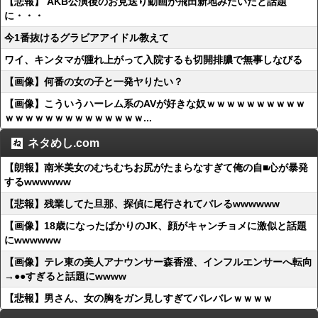
【悲報】 AKB公演後のお見送り動画が飛田新地みたいだと話題
に・・・
今1番抜けるグラビアアイドル教えて
ワイ、キンタマが腫れ上がって入院するも切開排膿で無事しなびる
【画像】何番の女の子と一発ヤりたい？
【画像】こういうハーレム系のAVが好きな奴ｗｗｗｗｗｗｗｗｗｗ
ｗｗｗｗｗｗｗｗｗｗｗｗｗｗ...
ネタめし.com
【朗報】南米美女のむちむちお尻がたまらなすぎて俺の自■心が暴発
するwwwwww
【悲報】残業してた旦那、探偵に尾行されてバレるwwwwww
【画像】18歳になったばかりのJK、顔がキャンチョメに激似と話題
にwwwwww
【画像】テレ東の美人アナウンサー森香澄、インフルエンサーへ転向
→●●すぎると話題にwwww
【悲報】男さん、女の胸をガン見しすぎてバレバレｗｗｗｗ