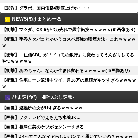
【悲報】グラボ、国内価格4割値上げか・・・
NEWSぽけまとめーる
【衝撃】マツダ、CX-5がバカ売れで黒字転換ｗｗｗｗｗ(※画像あり)
【衝撃】手巻きタバコとかいうコスパ最強の喫煙方法←これｗｗｗｗ
ｗ
【衝撃】「住信SBI」が「ドコモの銀行」に変わってうんざりしてる
やつｗｗｗｗｗ
【衝撃】あのちゃん、なんか生まれ変わるｗｗｗｗｗ(※画像あり)
【衝撃】住宅ローン返済中ワイ、月18万の返済がキツすぎるｗｗｗｗ
ｗ
ひま速(°∀°) -暇つぶし速報-
【画像】避難所の女がHすぎるｗｗｗｗｗ
【画像】フジテレビでえちえち水着JK…
【画像】相澤仁美のケツがセクシーすぎる
【画像】JKってこんなイヤらしいパンティ履いていいの？ｗｗｗｗ