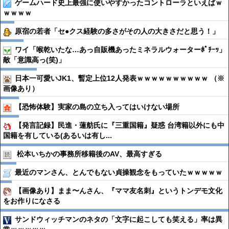
ゲームハード史上最強に使いやすかったコントローラといえばｗ
ｗｗｗｗ
原宿の若者「セ●クス経験の多さがその人の大きさだと思う！」
ワイ「喉乾いたな…あっ自販機あったミネラルウォーターﾎﾟﾁｰｯ」
敵「意識高っ(笑)」
日本一可愛いJK1、暫定上位12人発表ｗｗｗｗｗｗｗｗｗｗ （※
画像あり）
【恐怖体験】実家の島の立ち入ってはいけない場所
【発言記録】民進・蓮舫氏に『三重国籍』疑惑 台湾籍以外にも中
国籍を有している(あるいは有し...
松本いちかの事務所移籍後のAV、最高すぎる
最近のマンさん、とんでもない貞操観念をもっていたｗｗｗｗｗ
【画像あり】まま〜んさん、『ママ友名刺』というトンデモ文化
をお作りになさる
サンドウィッチマンのネタの「文字に起こしても笑える」率は異