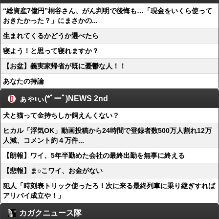
“総資産7億円”桐谷さん、がん判明で後悔も…「現金をいくら使って
おきたかった？」にまさかの...
生まれてくるかどうか選べたら
寝よう！と思って寝れますか？
【お盆】義実家帰省が既に憂鬱な人！！
あなたの持論
ぁゃιぃ(*ﾟーﾟ)NEWS 2nd
犬と猫って金持ちしか飼えんくない？
ヒカル「浮気OK」動画投稿から24時間で登録者数500万人割れ12万
人減、コメント約４万件...
【朗報】ワイ、5年半勤めた会社の最終出勤を無事に終える
【悲報】ま○こワイ、お金がない
犯人「時刻表トリック使ったろ！次に来る最終列車に乗り継ぎすれば
アリバイ成立や！」
カガクニュース隊