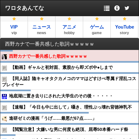
ワロタあんてな
VIP
ニュース
アニメ
ゲーム
YouTube
vip
news
hobby
game
story
西野カナで一番共感した歌詞ｗｗｗｗｗ
西野カナで一番共感した歌詞ｗｗｗｗｗ
【動画】ギャルと初対面、素股から即ズボ中●︎しまで
【同人誌】陰キャオタクカメコのママはどすけべ専属ド淫乱コス
プレイヤー
地底湖に置き去りにされた大学生のその後・・・・・
【速報】「今日も中に出して」囁き、理性ぶっ壊れ背徳神乳不
進研ゼミの漫画「うげ……最悪だ67点……」
【閲覧注意】大嫌いな男に何度も絶頂、屈辱50本番ハード祭