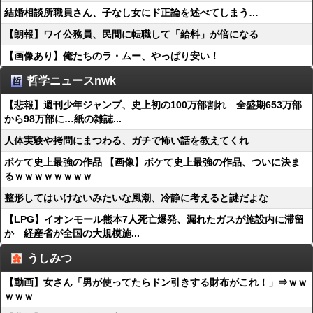
結婚相談所職員さん、子なし女にド正論を述べてしまう…
【朗報】ワイ公務員、民間に転職して「給料」が倍になる
【画像あり】俺たちのラ・ムー、やっぱり安い！
哲学ニュースnwk
【悲報】週刊少年ジャンプ、史上初の100万部割れ 全盛期653万部
から98万部に…紙の雑誌...
人体実験や拷問にまつわる、ガチで怖い話を教えてくれ
ボケて史上最強の作品 【画像】ボケて史上最強の作品、ついに決ま
るｗｗｗｗｗｗｗｗ
整形してはいけないみたいな風潮、冷静に考えると謎だよな
【LPG】イオンモール熊本7人死亡爆発、漏れたガスが施設内に滞留
か 経産省が全国の大規模施...
うしみつ
【動画】女さん「男が使ってたらドン引きする財布がこれ！」⇒ｗｗ
ｗｗｗ