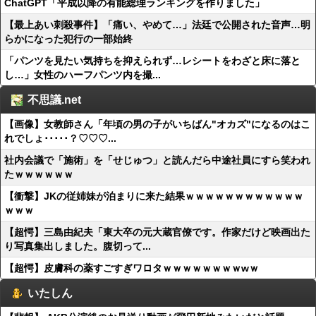
ChatGPT「平成以降の有能総理ランキングを作りました」
【最上あい刺殺事件】「痛い、やめて…」法廷で公開された音声…明
らかになった犯行の一部始終
「パンツを見たい気持ちを抑えられず…レシートをわざと床に落と
し…」女性のハーフパンツ内を撮...
不思議.net
【画像】女教師さん「年頃の男の子がいちばん"オカズ"になるのはこ
れでしょ･････？♡♡♡...
社内会議で「施術」を「せじゅつ」と読んだら中途社員にすら笑われ
たｗｗｗｗｗｗ
【衝撃】JKの従姉妹が泊まりに来た結果ｗｗｗｗｗｗｗｗｗｗｗｗ
ｗｗｗ
【超愕】三島由紀夫「東大卒の元大蔵官僚です。作家だけど映画出た
り写真集出しました。腹切って...
【超愕】皮膚科の薬すごすぎワロタｗｗｗｗｗｗｗｗwｗ
いたしん