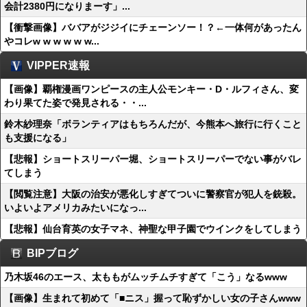
会計2380円になりまーす」...
【衝撃画像】ババアがジジイにチェーンソー！？←一体何があったん
やコレw w w w w w...
VIPPER速報
【画像】覇権漫画ワンピースの主人公モンキー・D・ルフィさん、変
わり果てた姿で発見される・・...
鈴木紗理奈「ボランティアはもちろんだが、今熊本へ旅行に行くこと
も支援になる」
【悲報】ショートスリーパー堀、ショートスリーパーでない事がバレ
てしまう
【閲覧注意】大阪の治安が悪化しすぎてついに警察官が犯人を銃殺。
いよいよアメリカみたいになっ...
【悲報】仙台育英の女子マネ、神聖な甲子園でウインクをしてしまう
BIPブログ
乃木坂46のエース、太ももがムッチムチすぎて「こう」なるwww
【画像】生まれて初めて「■ニス」握って恥ずかしい女の子さんwww