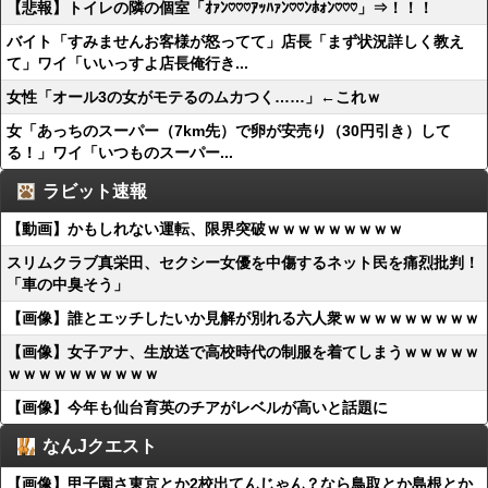
【悲報】トイレの隣の個室「ｵｧﾝ♡♡♡ｱｯﾊｧﾝ♡♡ﾝﾎｫﾝ♡♡♡」⇒！！！
バイト「すみませんお客様が怒ってて」店長「まず状況詳しく教え
て」ワイ「いいっすよ店長俺行き...
女性「オール3の女がモテるのムカつく……」←これｗ
女「あっちのスーパー（7km先）で卵が安売り（30円引き）して
る！」ワイ「いつものスーパー...
ラビット速報
【動画】かもしれない運転、限界突破ｗｗｗｗｗｗｗｗｗ
スリムクラブ真栄田、セクシー女優を中傷するネット民を痛烈批判！
「車の中臭そう」
【画像】誰とエッチしたいか見解が別れる六人衆ｗｗｗｗｗｗｗｗｗ
【画像】女子アナ、生放送で高校時代の制服を着てしまうｗｗｗｗｗ
ｗｗｗｗｗｗｗｗｗｗ
【画像】今年も仙台育英のチアがレベルが高いと話題に
なんJクエスト
【画像】甲子園さ東京とか2校出てんじゃん？なら鳥取とか島根とか