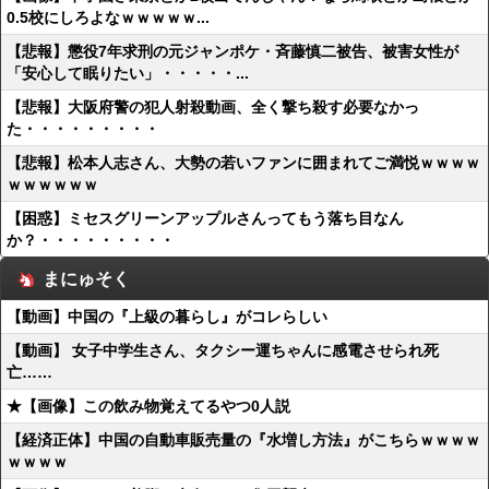
0.5校にしろよなｗｗｗｗｗ...
【悲報】懲役7年求刑の元ジャンポケ・斉藤慎二被告、被害女性が
「安心して眠りたい」・・・・・...
【悲報】大阪府警の犯人射殺動画、全く撃ち殺す必要なかっ
た・・・・・・・・・
【悲報】松本人志さん、大勢の若いファンに囲まれてご満悦ｗｗｗｗ
ｗｗｗｗｗｗ
【困惑】ミセスグリーンアップルさんってもう落ち目なん
か？・・・・・・・・・
まにゅそく
【動画】中国の『上級の暮らし』がコレらしい
【動画】 女子中学生さん、タクシー運ちゃんに感電させられ死
亡……
★【画像】この飲み物覚えてるやつ0人説
【経済正体】中国の自動車販売量の『水増し方法』がこちらｗｗｗｗ
ｗｗｗｗ