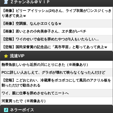
Ｚチャンネル＠ＶＩＰ
【画像】ビリー アイリッシュ(24)さん、ライブ衣装が〇ンスジくっき
り過ぎて炎上ｗ
【画像】空調服、なんかヱロくなるｗ
【画像】若いときの小向美奈子さん、ヱチ度がレベチ
【悲報】ワイのせいで会社を辞めたやつが3人もいたらしい…
【悲報】国民栄誉賞の記念品に「高市早苗」と彫ってあって炎上ｗ
流速VIP
熱帯魚欲しいから近所の川にとりにきた（※画像あり）
PCに詳しい人おしえて、グラボが壊れて映らなくなったんだけど
【悲報】こどおじわい、冷蔵庫をボコボコにして風呂のアクリル板を
割っただけで勘当される
ワイ、親に仕事を辞めさせられてニートへ
河童買ったで（※画像あり）
ネラーボイス