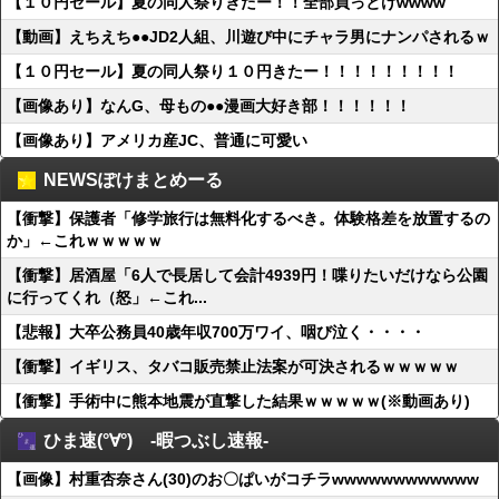
【１０円セール】夏の同人祭りきたー！！全部買っとけwwww
【動画】えちえち●●JD2人組、川遊び中にチャラ男にナンパされるｗ
【１０円セール】夏の同人祭り１０円きたー！！！！！！！！！
【画像あり】なんG、母もの●●漫画大好き部！！！！！！
【画像あり】アメリカ産JC、普通に可愛い
NEWSぽけまとめーる
【衝撃】保護者「修学旅行は無料化するべき。体験格差を放置するの
か」←これｗｗｗｗｗ
【衝撃】居酒屋「6人で長居して会計4939円！喋りたいだけなら公園
に行ってくれ（怒」←これ...
【悲報】大卒公務員40歳年収700万ワイ、咽び泣く・・・・
【衝撃】イギリス、タバコ販売禁止法案が可決されるｗｗｗｗｗ
【衝撃】手術中に熊本地震が直撃した結果ｗｗｗｗｗ(※動画あり)
ひま速(°∀°) -暇つぶし速報-
【画像】村重杏奈さん(30)のお〇ぱいがコチラwwwwwwwwwwww