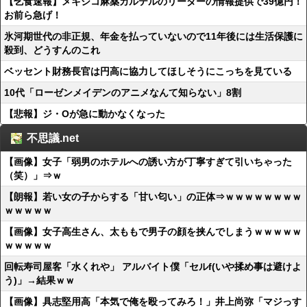
【乞食速報】メキシコ麻薬カルテルのリーダーの情報提供で39億円！
お前ら急げ！
氷河期世代の非正規、年金を払っていないので11年後には生活保護に
殺到、どうすんのこれ
ベッセント財務長官は円高に協力してほしそうにこっちを見ている
10代「ローゼンメイデンのアニメなんて知らない」8割
【悲報】ジ・Oが急に動かなくなった
不思議.net
【画像】女子「弱男のホテルへの誘い方が丁寧すぎて引いちゃった
（笑）」⇒ｗ
【朗報】若い女の子からする「甘い匂い」の正体⇒ｗｗｗｗｗｗｗｗ
ｗｗｗｗｗ
【画像】女子高生さん、太ももで男子の顔を挟んでしまうｗｗｗｗｗ
ｗｗｗｗｗ
回転寿司屋客「水くれや」 アルバイト僕「セルf(いや揉め事は避けよ
う)」→結果ｗｗ
【画像】具志堅用高「本気で俺を殴ってみろ！」井上尚弥「マジっす