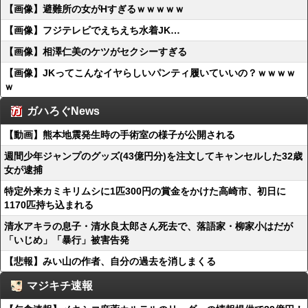
【画像】避難所の女がHすぎるｗｗｗｗｗ
【画像】フジテレビでえちえち水着JK…
【画像】相澤仁美のケツがセクシーすぎる
【画像】JKってこんなイヤらしいパンティ履いていいの？ｗｗｗｗ
ｗ
ガハろぐNews
【動画】熊本地震発生時の手術室の様子が公開される
週間少年ジャンプのグッズ(43億円分)を注文してキャンセルした32歳
女が逮捕
特定外来カミキリムシに1匹300円の賞金をかけた高崎市、初日に
1170匹持ち込まれる
清水アキラの息子・清水良太郎さん死去で、落語家・柳家小はだが
「いじめ」「暴行」被害告発
【悲報】みい山の作者、自分の過去を消しまくる
マジキチ速報