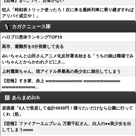
【悲報】ま○こワイ、お金がない
犯人「時刻表トリック使ったろ！次に来る最終列車に乗り継ぎすれば
アリバイ成立や！」
カガクニュース隊
ハロプロ恵体ランキングTOP10
高市、避難所を3分視察して去る
みいちゃんと山田さんアニメ化反対署名始まる「うちの娘は職場でみ
いちゃんとからかわれクビにさ...
上村麗菜ちゃん、現アイドル界最高の美少女に就任してしまう
【悲報】すき家、炎上 wwwwwwwwwww wwwwwwwwwww
wwwwwwwwww...
あらまめ2ch
居酒屋「6人で長居して会計4939円！喋りたいだけなら公園に行って
くれ（怒」
【悲報】ファイアーエムブレム 万紫千紅さん、白人の●●美少女を出
してしまうwww