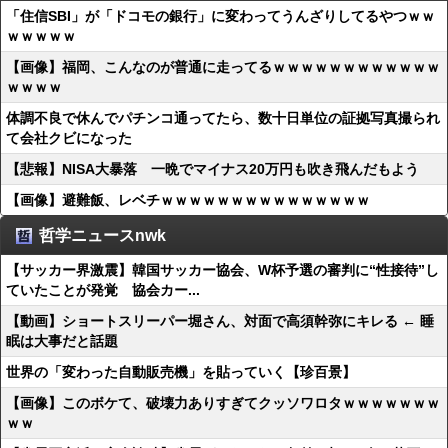
「住信SBI」が「ドコモの銀行」に変わってうんざりしてるやつｗｗ
ｗｗｗｗｗ
【画像】福岡、こんなのが普通に走ってるｗｗｗｗｗｗｗｗｗｗｗｗ
ｗｗｗｗ
体調不良で休んでパチンコ通ってたら、数十日単位の証拠写真撮られ
て会社クビになった
【悲報】NISA大暴落 一晩でマイナス20万円も吹き飛んだもよう
【画像】避難飯、レベチｗｗｗｗｗｗｗｗｗｗｗｗｗｗｗ
哲学ニュースnwk
【サッカー界激震】韓国サッカー協会、W杯予選の審判に“性接待”し
ていたことが発覚 協会カー...
【動画】ショートスリーパー堀さん、対面で高須幹弥にキレる ← 睡
眠は大事だと話題
世界の「変わった自動販売機」を貼っていく【珍百景】
【画像】このボケて、破壊力ありすぎてクッソワロタｗｗｗｗｗｗｗ
ｗｗ