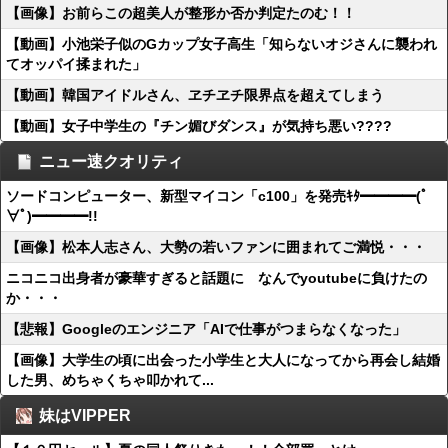
【画像】お前らこの超美人が整形か否か判定たのむ！！
【動画】小池栄子似のGカップ女子高生「知らないオジさんに襲われ
てオッパイ揉まれた」
【動画】韓国アイドルさん、ヱチヱチ限界点を超えてしまう
【動画】女子中学生の『チン媚びダンス』が気持ち悪い????
ニュー速クオリティ
ソードコンピューター、新型マイコン「c100」を発売ｷﾀ━━━━(ﾟ
∀ﾟ)━━━━!!
【画像】松本人志さん、大勢の若いファンに囲まれてご満悦・・・
ニコニコ出身者が豪華すぎると話題に なんでyoutubeに負けたの
か・・・
【悲報】Googleのエンジニア「AIで仕事がつまらなくなった」
【画像】大学生の頃に出会った小学生と大人になってから再会し結婚
した男、めちゃくちゃ叩かれて...
妹はVIPPER