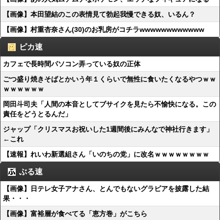
【画像】本田望結のこの表情見て勃起我慢できる奴、いるん？
【画像】村重杏奈さん(30)のお乳房がコチラwwwwwwwwwwww
ピカ速
カフェで長時間パソコン弄っている奴の正体
ごつ盛り焼きそばとかいう年１くらいで無性に食いたくなるやつｗｗ
ｗｗｗｗｗｗ
岡田斗司夫「人間の本音としてブサイクを見たら不愉快になる。この
責任をどうとるんだ」
ジャップ「クリスマスお祝いした1週間後にみんなで神社行きます」
←これ
【速報】れいわ新選組さん「いのちの党」に改名ｗｗｗｗｗｗｗｗ
ぶる速
【画像】日テレ女子アナさん、とんでもないグラビアを披露した結
果・・・
【画像】富裕層が食べてる「恵方巻」がこちら