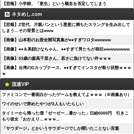
【悲報】小学館、「更生」という概念を否定してしまう
ネタめし.com
【悲報】Z世代、片親パンという悪意に満ちたスラングを生み出して
しまう…その背景とはwww
【画像】山本彩のお股全開写真集が●●すぎワロタwwwww
【画像】●●＆美顔ひなちゃん、●●すぎて男たちが発狂wwwwwwww
【画像】53歳の森高千里さん、若さに負けてない件ｗｗｗ
【画像】台湾のGカップナース、●●すぎてインスタが祭り状態ｗｗｗ
ｗ
流速VIP
ファミコンで一番面白かったゲームを教えてよｗｗｗ（※画像あり）
ワイのせいで辞めたやつが3人もいたらしい
タイミーから帰った僕「ゼーゼー…暑かった」日給6000円 引きこ
もり彼女「おかえり…ｗｗｗ...
「サウダージ」とかいうサウダージでしか聞いたことない言葉