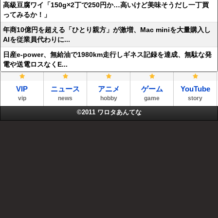
高級豆腐ワイ「150g×2丁で250円か…高いけど美味そうだし一丁買
ってみるか！」
年商10億円を超える「ひとり親方」が激増、Mac miniを大量購入し
AIを従業員代わりに...
日産e-power、無給油で1980km走行しギネス記録を達成、無駄な発
電や送電ロスなくE...
VIP
ニュース
アニメ
ゲーム
YouTube
vip
news
hobby
game
story
©2011
ワロタあんてな