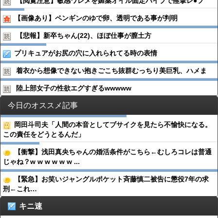
【閲覧注意】敏感ワレメを媚薬オイル固定バイブで痙攣レ●︎プ
【画像あり】ペンギンのゆで卵、透明である事が判明
【悲報】新卒ちゃん(22)、ほぼ仕事が膣土方
プリキュアがお尻の穴に入れられてる時の表情
着衣から想像できない抱きごこち抜群むっちり美巨乳、ハメま
陸上部女子の性欲エグすぎるwwwww
今日のオススメ記事
岡田斗司夫「人間の本音としてブサイクを見たら不愉快になる。
この責任をどうとるんだ」
【衝撃】浅田真央ちゃんの婚活条件がこちら←むしろコレは普通
じゃね？w w w w w w ...
【緊急】お笑いジャングルポケット斉藤慎二被告に懲役7年の求
刑←これ…
キニ速