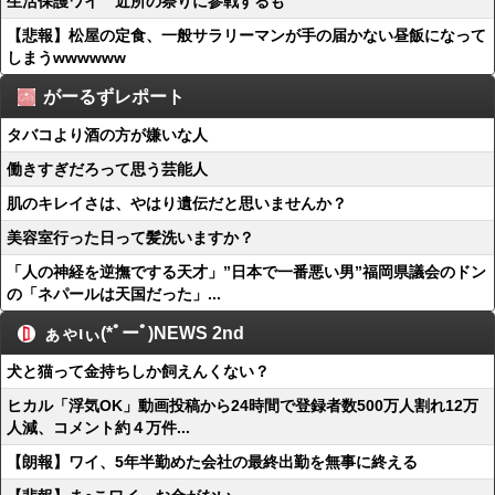
生活保護ワイ 近所の祭りに参戦するも
【悲報】松屋の定食、一般サラリーマンが手の届かない昼飯になって
しまうwwwwww
がーるずレポート
タバコより酒の方が嫌いな人
働きすぎだろって思う芸能人
肌のキレイさは、やはり遺伝だと思いませんか？
美容室行った日って髪洗いますか？
「人の神経を逆撫でする天才」”日本で一番悪い男”福岡県議会のドン
の「ネパールは天国だった」...
ぁゃιぃ(*ﾟーﾟ)NEWS 2nd
犬と猫って金持ちしか飼えんくない？
ヒカル「浮気OK」動画投稿から24時間で登録者数500万人割れ12万
人減、コメント約４万件...
【朗報】ワイ、5年半勤めた会社の最終出勤を無事に終える