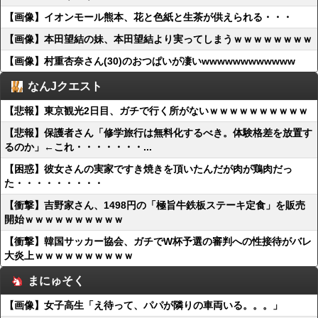
【画像】イオンモール熊本、花と色紙と生茶が供えられる・・・
【画像】本田望結の妹、本田望結より実ってしまうｗｗｗｗｗｗｗｗ
【画像】村重杏奈さん(30)のおつぱいが凄いwwwwwwwwwwww
なんJクエスト
【悲報】東京観光2日目、ガチで行く所がないｗｗｗｗｗｗｗｗｗｗ
【悲報】保護者さん「修学旅行は無料化するべき。体験格差を放置す
るのか」←これ・・・・・・・...
【困惑】彼女さんの実家ですき焼きを頂いたんだが肉が鶏肉だっ
た・・・・・・・・・
【衝撃】吉野家さん、1498円の「極旨牛鉄板ステーキ定食」を販売
開始ｗｗｗｗｗｗｗｗｗｗ
【衝撃】韓国サッカー協会、ガチでW杯予選の審判への性接待がバレ
大炎上ｗｗｗｗｗｗｗｗｗｗ
まにゅそく
【画像】女子高生「え待って、パパが隣りの車両いる。。。」