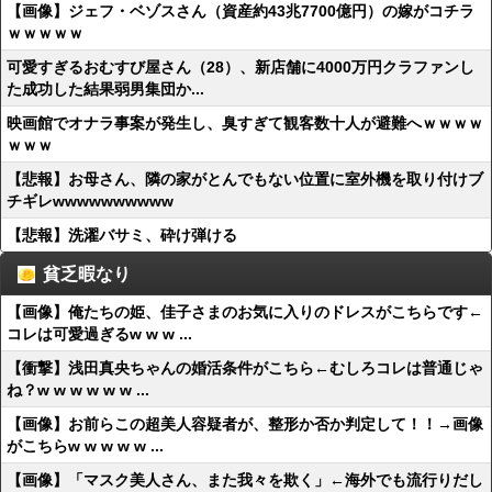
【画像】ジェフ・ベゾスさん（資産約43兆7700億円）の嫁がコチラ
ｗｗｗｗｗ
可愛すぎるおむすび屋さん（28）、新店舗に4000万円クラファンし
た成功した結果弱男集団か...
映画館でオナラ事案が発生し、臭すぎて観客数十人が避難へｗｗｗｗ
ｗｗｗ
【悲報】お母さん、隣の家がとんでもない位置に室外機を取り付けブ
チギレwwwwwwwwww
【悲報】洗濯バサミ、砕け弾ける
貧乏暇なり
【画像】俺たちの姫、佳子さまのお気に入りのドレスがこちらです←
コレは可愛過ぎるw w w ...
【衝撃】浅田真央ちゃんの婚活条件がこちら←むしろコレは普通じゃ
ね？w w w w w w ...
【画像】お前らこの超美人容疑者が、整形か否か判定して！！→画像
がこちらw w w w w ...
【画像】「マスク美人さん、また我々を欺く」←海外でも流行りだし