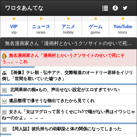
ワロタあんてな
VIP
ニュース
アニメ
ゲーム
YouTube
vip
news
hobby
game
story
無名漫画家さん「漫画村とかいうクソサイトのせいで死にそう…」←これ
無名漫画家さん「漫画村とかいうクソサイトのせいで死にそ
う…」←これ
【画像】テレ朝・弘中アナ、交際報道のオードリー若林をイジリ
倒し「世間を欺いていた嘘つき」
北岡果林の痴●︎もの、声出せない設定がエロすぎてヤバい
遺品整理で凄そうな物出てきたから見てくれ
女さん「女はマグロって言うくせにﾌｪﾗで喘がない男はイワシじゃ
ねーのかよ」 → → →
【同人誌】彼氏持ちの幼馴染と体の関係になってしまった