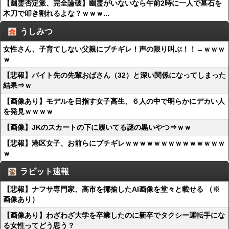
【幽霊否定派、完全論破】幽霊がいないなら午前2時に一人で墓石を
木刀で叩き割れるよな？ｗｗｗ...
うしみつ
女性さん、子育てしない父親にブチギレ！声の限り叫ぶ！！→ｗｗｗ
ｗ
【悲報】バイト先の先輩おばさん（32）と深い関係になってしまった
結果⇒ｗ
【画像あり】モデルを目指す女子高生、６人の中で明らかにデカい人
を発見ｗｗｗｗ
【画像】JKのスカートの下に履いてる謎の黒いやつ⇒ｗｗ
【悲報】港区女子、お前らにブチギレｗｗｗｗｗｗｗｗｗｗｗｗｗｗ
ｗ
ラビット速報
【悲報】ナフサ専門家、高市を揶揄したAI画像を堂々と載せる （※
画像あり）
【画像あり】わざわざ大学を卒業したのに新卒でタクシー運転手にな
る女性ってどう思う？