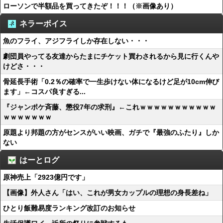
ローソンで半額品を買ってきたぞ！！！（※画像あり）
ネラーボイス
魚のフライ、アジフライしか存在しない・・・
劇団員やってる友達からたまにチケット買わされるから見に行くんや
けどさ・・・
骨延長手術「0.2％の確率で一生歩けない体になるけど足が10cm伸び
ます」←コスパ良すぎる...
『ジャンポケ斉藤、懲役7年の求刑』←これｗｗｗｗｗｗｗｗｗｗｗ
ｗｗｗｗｗｗｗ
原題より邦題の方がセンスがいい映画、ガチで『最強のふたり』しか
ない
はーとログ
原神売上「2923億円です」
【画像】外人さん「はい、これが男女カップルの理想の身長差ね」
ひとり飯難易度ランキング改訂のお知らせ