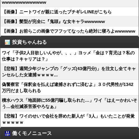
wwwwwwwwwwwww
【画像】ニートワイが親に送ったブチギレLINEがこちら
【画像】髪型が完全に『鬼頭』な女キャラwwwwww
【画像】お前らこの画像でフフッてなったら絶対に寝ろよwwwwww
投資ちゃんねる
ワイ「子供2人目欲しいんやが、、、」ヨッメ「金は？育児は？私の
仕事は？キャリアは？」
【悲報】週間少年ジャンプの「グッズ(43億円分)」を注文し全てキャ
ンセルした女逮捕ｗｗｗｗ...
偽警察官「保釈金を払えば逮捕されずに済むよ」３０代男性が1342
万円だまし取られる
積水ハウス「地面師に55億円騙し取られた…」ワイ「はえーかわいそ
う…会社滅茶苦茶やろなぁ」
【悲報】ワイのせいで会社を辞めた新人が「3人」もいたことが発覚
ｗｗｗｗｗ
働くモノニュース