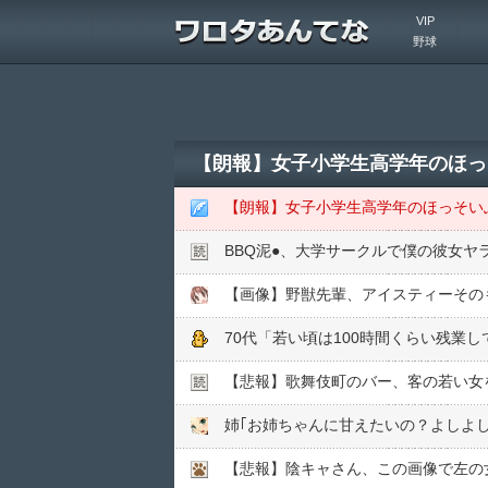
VIP
野球
【朗報】女子小学生高学年のほっ
【朗報】女子小学生高学年のほっそい
BBQ泥●︎、大学サークルで僕の彼女ヤ
【画像】野獣先輩、アイスティーその
70代「若い頃は100時間くらい残業
【悲報】歌舞伎町のバー、客の若い女を
姉｢お姉ちゃんに甘えたいの？よしよし
【悲報】陰キャさん、この画像で左の