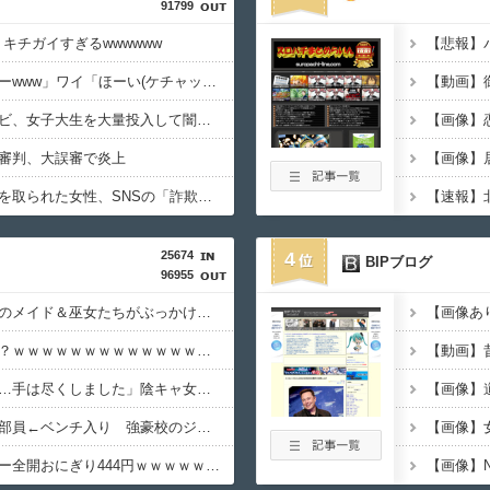
91799
、キチガイすぎるwwwwww
バカ「アジフライうめーwww」ワイ「ほーい(ケチャップ取り上げる)」
【放送事故】フジテレビ、女子大生を大量投入して闇深●●番組ｗｗｗｗ
審判、大誤審で炎上
【悲報】特殊詐欺で金を取られた女性、SNSの「詐欺師に騙し取られたお金、取り戻せます」」に釣られさらに240万円失うｗｗｗｗ
25674
4
BIPブログ
96955
【画像】秋葉原で大量のメイド＆巫女たちがぶっかけ祭ｗｗｗｗｗｗｗｗｗｗｗ
【動画】戦犯はどっち？ｗｗｗｗｗｗｗｗｗｗｗｗｗｗｗｗｗｗｗｗ
【画像あり】美容師「…手は尽くしました」陰キャ女子「…ﾋｭｯ」→結果・・・
【悲報】仙台育英の女部員←ベンチ入り 強豪校のジャガイモダンサー←ベンチ外
【画像】ロピアのパワー全開おにぎり444円ｗｗｗｗｗｗｗｗｗｗｗｗ
【画像】