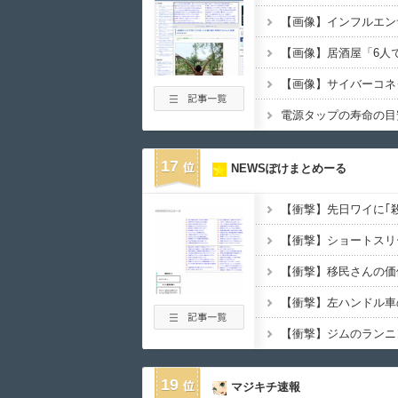
電源タップの寿命の目
17
NEWSぽけまとめーる
19
マジキチ速報