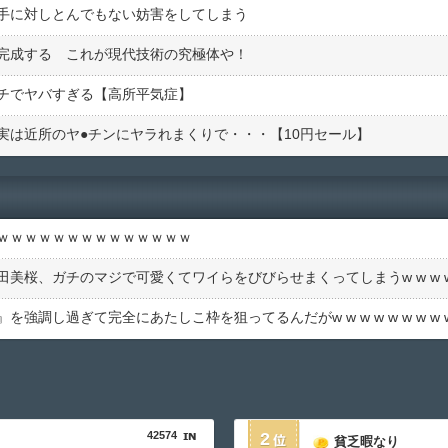
手に対しとんでもない妨害をしてしまう
完成する これが現代技術の究極体や！
チでヤバすぎる【高所平気症】
は近所のヤ●︎チンにヤラれまくりで・・・【10円セール】
ｗｗｗｗｗｗｗｗｗｗｗｗｗｗ
調し過ぎて完全にあたしこ枠を狙ってるんだがw w w w w w w w w 
42574
2
貧乏暇なり