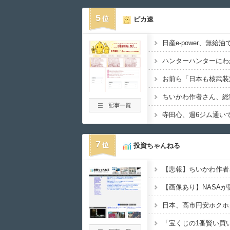
5
ピカ速
お前ら「日本も核武装
7
投資ちゃんねる
「宝くじの1番賢い買