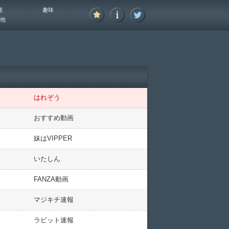
能
趣味
他
はれぞう
おすすめ動画
妹はVIPPER
いたしん
FANZA動画
マジキチ速報
ラビット速報