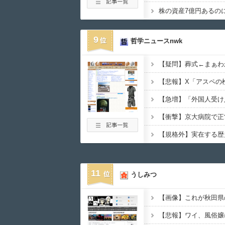
9
哲学ニュースnwk
【疑問】葬式←まぁわ
【悲報】X「アスペの検
11
うしみつ