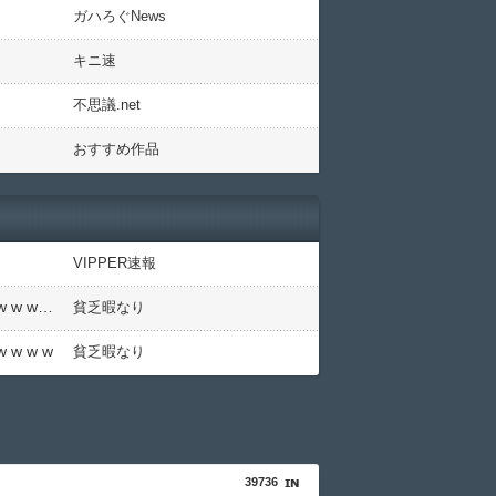
ガハろぐNews
キニ速
不思議.net
おすすめ作品
VIPPER速報
【動画】御当地アイドルだった頃の今田美桜、ガチのマジで可愛くてワイらをびびらせまくってしまうw w w w w w w w
貧乏暇なり
w w w
貧乏暇なり
39736