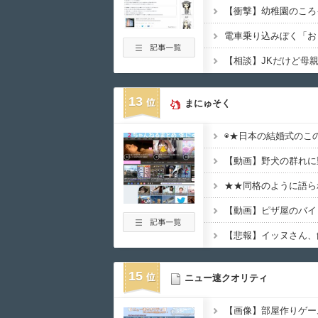
【相談】JKだけど母
13
まにゅそく
◉★日本の結婚式のこ
15
ニュー速クオリティ