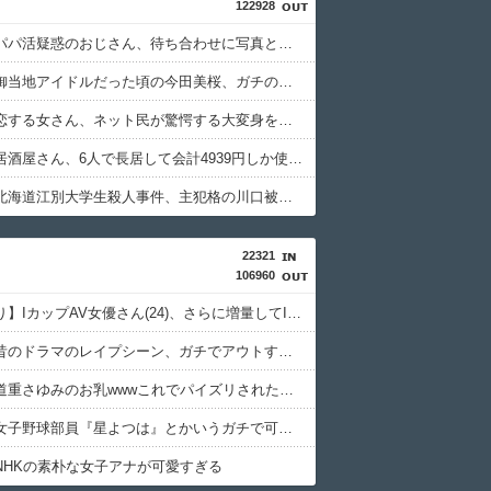
122928
【悲報】パパ活疑惑のおじさん、待ち合わせに写真と違う女が来たので逃げようとするも眼鏡を奪われ可哀想なことになっているところを激写されてしまう…
【動画】御当地アイドルだった頃の今田美桜、ガチのマジで可愛くてワイらをびびらせまくってしまうw w w w w w w w
【画像】恋する女さん、ネット民が驚愕する大変身を遂げてしまう←コレは凄過ぎるw w w w w w w w
【画像】居酒屋さん、6人で長居して会計4939円しか使わない客にお気持ち表明してしまう←コレどっちが悪いんや？？？？？？
【速報】北海道江別大学生殺人事件、主犯格の川口被告(19)に無期懲役の判決←これ、妥当だと思う？？？？？？
22321
106960
【画像あり】IカップAV女優さん(24)、さらに増量してIカップになる
【動画】昔のドラマのレイプシーン、ガチでアウトすぎるｗｗｗｗｗｗｗｗｗ
【画像】道重さゆみのお乳wwwこれでパイズリされたら3秒で果てるだろ
【画像】女子野球部員『星よつは』とかいうガチで可愛すぎるJKwww
NHKの素朴な女子アナが可愛すぎる