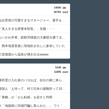
14690
46782
【悲報】仙台育英の可愛すぎるマネージャー、選手を発情させるウインク
「美人すぎる県警本部長」、失職・・・
【悲報】ちいかわ作者、総額30億超の大豪邸を建てるｗｗｗｗｗｗｗｗｗｗｗｗｗｗｗｗｗｗｗ
、熊本地震直後に現地炊き出しに参加していた
で居酒屋から温泉が湧き出るwwww
5248
11896
【動画】移民受け入れ派のパヨおば、自分の家に来られたら全力で拒否るｗｗｗｗｗｗｗｗｗｗ
【悲報】韓国人「え待って、何で日本の避難所って10年前と同レベルなの(ドン引き
「果糖」が「がん転移」を促すと判明
積水ハウス「地面師に55億円騙し取られた…」 ワイ「はえーかわいそう…会社滅茶苦茶やろなぁ」