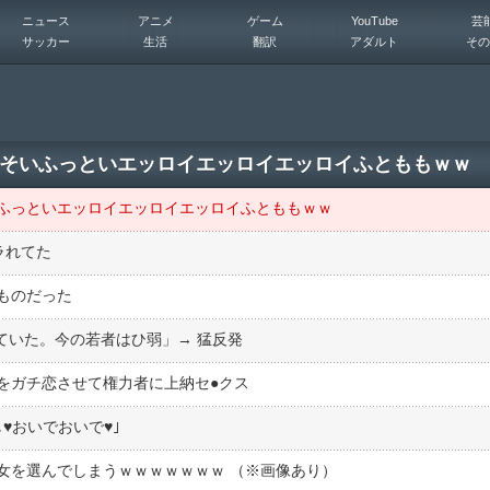
ニュース
アニメ
ゲーム
YouTube
芸
サッカー
生活
翻訳
アダルト
その
そいふっといエッロイエッロイエッロイふとももｗｗ
ふっといエッロイエッロイエッロイふとももｗｗ
ラれてた
ものだった
していた。今の若者はひ弱」→ 猛反発
ガチ恋させて権力者に上納セ●︎クス
♥おいでおいで♥｣
女を選んでしまうｗｗｗｗｗｗｗ （※画像あり）