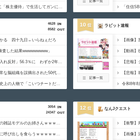
株の資産7億円あるのに「株主優待」で生活してガンになる人生・・・
4628
10
ラビット速報
8582
かる 四十九日←いらねぇだろ
査した結果wwwwwwwww」
【急増】「外国人受け入れ反対」56.3％に わずか2年で20.7ポイント増、東大調査「若い世代ほど増加」
【衝撃】京大病院で正常な脳組織を誤摘出された50代女性、手足も動かせず自発呼吸もできない重篤状態に…「意識はある」
【規格外】実在する歴史上の人物で「こいつチートだろ…」と思った奴あげてけ
3054
12
なんJクエスト
24347
【画像】これが秋田県の雑誌モデルのお姉さんｗｗｗｗｗｗｗｗｗｗ
【悲報】ワイ、風俗嬢に呼び出しを食らうｗｗｗｗｗｗｗｗｗ