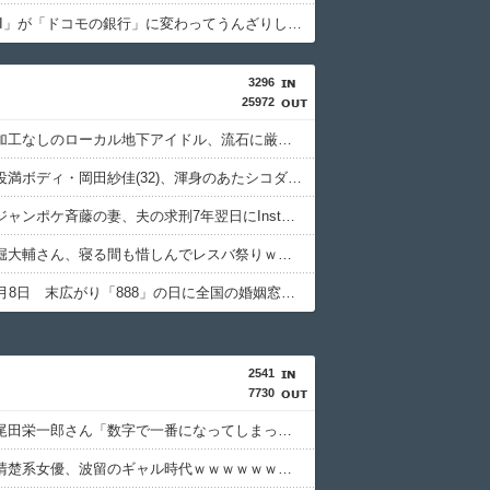
「住信SBI」が「ドコモの銀行」に変わってうんざりしてるやつｗｗｗｗｗｗｗ
3296
25972
【画像】加工なしのローカル地下アイドル、流石に厳しいwwwwww
【動画】役満ボディ・岡田紗佳(32)、渾身のあたシコダンスwwwwwww
【悲報】ジャンポケ斉藤の妻、夫の求刑7年翌日にInstagram更新「楽しすぎた」
【悲報】堀大輔さん、寝る間も惜しんでレスバ祭りｗｗｗｗｗｗｗｗｗｗｗｗｗｗｗｗｗｗｗｗｗｗｗｗ
令和8年8月8日 末広がり「888」の日に全国の婚姻窓口が大行列＆芸能人も結婚ラッシュ
2541
7730
【衝撃】尾田栄一郎さん「数字で一番になってしまったから目指す目標がない！！何から学べばいいんだ？？」ｗｗｗｗｗｗｗｗｗｗ
【画像】清楚系女優、波留のギャル時代ｗｗｗｗｗｗｗｗｗｗｗｗｗ