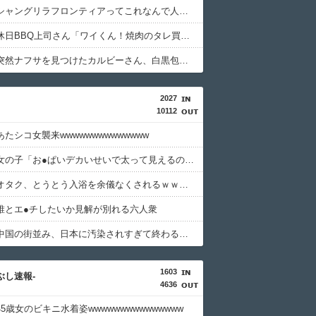
【困惑】シャングリラフロンティアってこれなんで人気なの？・・・・・・・・・
【悲報】休日BBQ上司さん「ワイくん！焼肉のタレ買ってきてくれる？」ワイ「！！？」ｗｗｗｗｗｗｗｗｗｗ
【悲報】突然ナフサを見つけたカルビーさん、白黒包装にした結果4週連続売上減????ｗｗｗｗｗｗｗｗｗｗ
2027
10112
たシコ女襲来wwwwwwwwwwwwww
【画像】女の子「お●ぱいデカいせいで太って見えるのまじだるい????」
【速報】オタク、とうとう入浴を余儀なくされるｗｗｗｗｗｗｗ
誰とエ●チしたいか見解が別れる六人衆
【悲報】中国の街並み、日本に汚染されすぎて終わる・・・
1603
つぶし速報-
4636
5歳女のビキニ水着姿wwwwwwwwwwwwwww