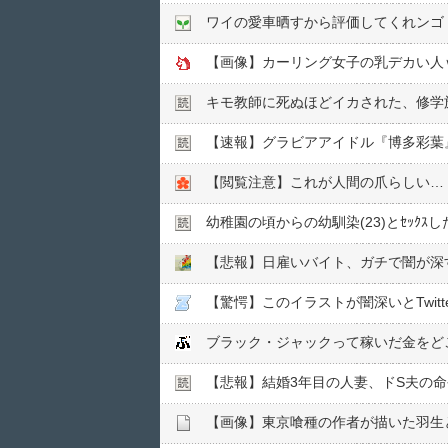
ワイの愛車晒すから評価してくれンゴ
【画像】カーリング女子の乳デカい人
キモ教師に死ぬほどイカされた、修学旅
【速報】グラビアアイドル『博多彩葉
【閲覧注意】これが人間の爪らしい…
幼稚園の頃からの幼馴染(23)とｾｯｸ
【悲報】日雇いバイト、ガチで闇が深
【驚愕】このイラストが闇深いとTwitte
ブラック・ジャックって稼いだ金をど
【悲報】結婚3年目の人妻、ドS夫の命
【画像】東京喰種の作者が描いた羽生