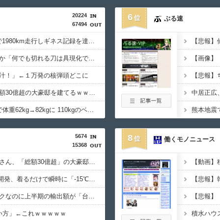
20224
6
ぶる速
67494
日産e-power、無給油で1980km走行しギネス記録を達成！→山頂から下ってるだけでした…
ハンターハンターにわか「何でも切れる刀は具現化できない(ﾆﾁｯ」←これ
【画像】
汁！」←１万発の核弾頭どこに
ちいかわ作者さん、総額30億超の大豪邸を建てるｗｗｗｗｗｗｗｗｗｗｗｗｗｗｗｗｗｗｗ
中居正広
寺田心、週6ジム通いで体重62kg→82kgに 110kgのベンチプレス持ち上げる姿披露
熊本地震
5674
8
働くモノニュース
15368
【悲報】ちいかわ作者さん、「総額30億超」の大豪邸を建てる！？ｗｗｗｗｗ
【画像あり】NASAが開発、着るだけで瞬時に「-15℃冷却」する冷感ポンチョ3,980円！
日本、高市円安ホクホクなのに上半期の輸出額が「台湾と韓国」に抜かれるｗｗｗｗｗ
【悲報】
い方」←これｗｗｗｗｗ