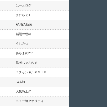
はーとログ
まにゅそく
FANZA動画
話題の動画
うしみつ
あらまめ2ch
思考ちゃんねる
Ｚチャンネル＠ＶＩＰ
ぶる速
人気急上昇
ニュー速クオリティ