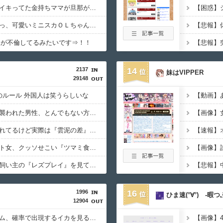
【衝撃】幼稚園のころイキってた金持ちママが旦那が死んだ結果･･･⇒！！
電車乗り込みぼく「おっ、可愛いミニスカＯＬちゃんの隣あいてんじゃん！座ったろ！」⇒！！
親が不倫してるみたいです⇒！！
2137
14
妹はVIPPER
29148
のルール 外国人は笑うらしいな
【動画】あ
【動画】野犬の群れに襲われた男性、とんでもない方法で制圧するｗｗｗｗｗｗｗ
★★同格のように語られてるけど実際は『雲泥の差』があるものと言えば？
【動画】ピザ屋のバイト女、クッソせこい『ツマミ食い』をして炎上
【画像】
【悲報】イッヌさん、飼い主の『レズプレイ』を見てドン引き・・・
1996
16
ひま速(°∀°) -暇
12904
【画像】部屋作りゲーム、確率で出現するイカを見るとクラッシュする不具合が発生ｗｗｗ
【画像】4