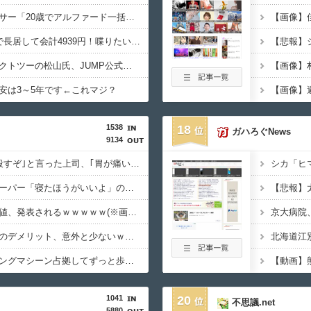
【画像】インフルエンサー「20歳でアルファード一括で買えちゃう私って素敵」
【画像】
【画像】居酒屋「6人で長居して会計4939円！喋りたいだけなら公園に行ってくれ（怒」
【画像】サイバーコネクトツーの松山氏、JUMP公式にブロックされる・・・
安は3～5年です←これマジ？
【画像】
1538
18
ガハろぐNews
9134
【衝撃】先日ワイに｢殺すぞ｣と言った上司、｢胃が痛い｣とか言い出すｗｗｗｗｗ
【衝撃】ショートスリーパー「寝たほうがいいよ」の一言にブチギレｗｗｗｗｗ(※動画あり)
【衝撃】移民さんの価値、発表されるｗｗｗｗｗ(※画像あり)
【衝撃】左ハンドル車のデメリット、意外と少ないｗｗｗｗｗ
【衝撃】ジムのランニングマシーン占拠してずっと歩いてる男の正体←これｗｗｗｗｗ
【動画】
1041
20
不思議.net
5880