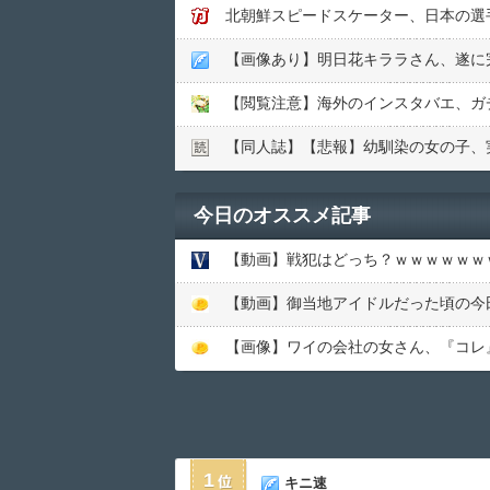
北朝鮮スピードスケーター、日本の選
【画像あり】明日花キララさん、遂に
【閲覧注意】海外のインスタバエ、ガ
【同人誌】【悲報】幼馴染の女の子、実
今日のオススメ記事
【動画】戦犯はどっち？ｗｗｗｗｗｗ
【画像】ワイの会社の女さん、『コレ』を強
1
キニ速