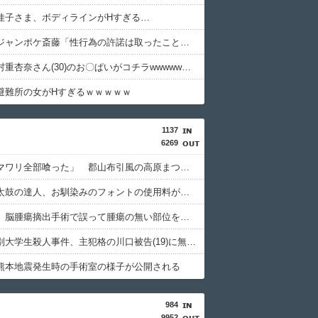
佳子さま、ボディラインがHすぎる…
【悲報】ジャンポケ斎藤「性行為の許諾は取ったことありません」
【画像】村重杏奈さん(30)のお〇ぱいがコチラwwwwwwwwwwww
避難所の女がHすぎるｗｗｗｗｗ
1137
6269
シカ「ヒマワリ全部喰った」 郡山布引風の高原まつり中止
【悲報】太鼓の達人、お馴染みのフォントの使用料が年間6万から年間320万になったので変更に
京大病院、脳腫瘍摘出手術で誤って腫瘍の無い部位を摘出 脳幹など損傷受け植物状態に
北海道江別大学生殺人事件、主犯格の川口被告(19)に無期懲役の判決
熊本地震発生時の手術室の様子が公開される
984
9952