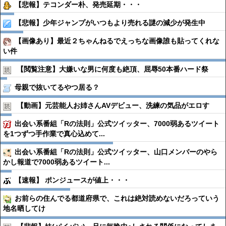
【悲報】テコンダー朴、発売延期・・・
【悲報】少年ジャンプがいつもより売れる謎の減少が発生中
【画像あり】最近２ちゃんねるでえっちな画像誰も貼ってくれな
い件
【閲覧注意】大嫌いな男に何度も絶頂、屈辱50本番ハード祭
母親で抜いてるやつ居る？
【動画】元芸能人お姉さんAVデビュー、洗練の気品がエロす
出会い系番組「Rの法則」公式ツイッター、7000弱あるツイート
を1つずつ手作業で真心込めて...
出会い系番組「Rの法則」公式ツイッター、山口メンバーのやら
かし報道で7000弱あるツイート...
【速報】 ポンジュースが値上・・・
お前らの住んでる都道府県で、これは絶対読めないだろっていう
地名晒してけ