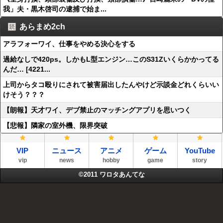
我」夫・黒木啓司の逮捕で始ま...
あらまめ2ch
アラフォーワイ、仕事をやめる決心をする
過給なしで420ps。しかもL型エンジン…このS31Zいくらかかってる
んだ… [4221...
上司からタコ殴りにされて被害届出したんやけど示談金どれくらいい
けそう？？？
【朗報】天才ワイ、デブ禁止のマッチングアプリを思いつく
【悲報】隣家の室外機、限界突破
VIP
ニュース
アニメ
ゲーム
YouTube
vip
news
hobby
game
story
©2011
ワロタあんてな