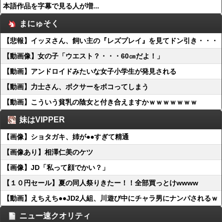
本語作品を字幕で見る人が増...
まにゅそく
【悲報】イッヌさん、飼い主の『レズプレイ』を見てドン引き・・・
【動画像】女の子「ウエスト？・・・60㎝だよ！」
【動画】アンドロイドみたいな女子小学生が発見される
【動画】力士さん、ボクサーをボコってしまう
【動画】こういう貧乳の陰女と付き合えますかｗｗｗｗｗｗｗ
妹はVIPPER
【画像】ショタガキ、姉が●●すぎて精通
【画像あり】相澤仁美のケツ
【画像】JD「私って顔でかい？」
【１０円セール】夏の同人祭りきたー！！全部買っとけwwww
【動画】えちえち●●JD2人組、川遊び中にチャラ男にナンパされるｗ
ニュー速クオリティ