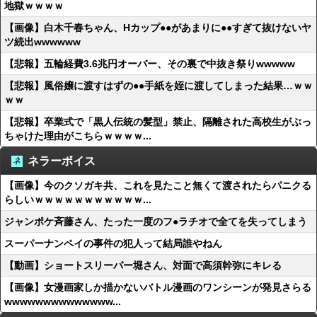
地獄ｗｗｗｗ
【画像】白木千春ちゃん、Hカップ●●があまりに●●すぎて抜けないヤ
ツ続出wwwwww
【悲報】五輪経費3.6兆円オーバー、その裏で中抜き祭りwwwww
【悲報】風俗嬢に渡すはずの●●手紙を姪に渡してしまった結果…ｗｗ
ｗｗ
【悲報】卒業式で「黒人伝統の髪型」禁止、隔離された高校生がぶっ
ちゃけた理由がこちらｗｗｗｗ...
ネラーボイス
【画像】今のクソガキ共、これを見たこと無くて渡されたらパニクる
らしいｗｗｗｗｗｗｗｗｗｗｗ...
ジャンポケ斉藤さん、たった一度のフ●ラチオで全てを失ってしまう
スーパーナンペイの事件の犯人って結局誰やねん
【動画】ショートスリーパー堀さん、対面で高須幹弥にキレる
【画像】女漫画家しか描かないバトル漫画のワンシーンが発見さらる
wwwwwwwwwwwwww...