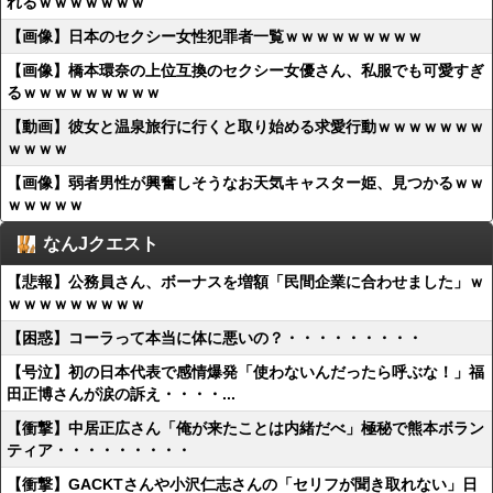
れるｗｗｗｗｗｗｗ
【画像】日本のセクシー女性犯罪者一覧ｗｗｗｗｗｗｗｗｗ
【画像】橋本環奈の上位互換のセクシー女優さん、私服でも可愛すぎ
るｗｗｗｗｗｗｗｗｗ
【動画】彼女と温泉旅行に行くと取り始める求愛行動ｗｗｗｗｗｗｗ
ｗｗｗｗ
【画像】弱者男性が興奮しそうなお天気キャスター姫、見つかるｗｗ
ｗｗｗｗｗ
なんJクエスト
【悲報】公務員さん、ボーナスを増額「民間企業に合わせました」ｗ
ｗｗｗｗｗｗｗｗｗ
【困惑】コーラって本当に体に悪いの？・・・・・・・・・
【号泣】初の日本代表で感情爆発「使わないんだったら呼ぶな！」福
田正博さんが涙の訴え・・・・...
【衝撃】中居正広さん「俺が来たことは内緒だべ」極秘で熊本ボラン
ティア・・・・・・・・・
【衝撃】GACKTさんや小沢仁志さんの「セリフが聞き取れない」日