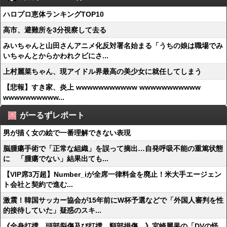
ハロプロ恵体ランキングTOP10
高市、避難所を3分視察して去る
みいちゃんと山田さんアニメ化反対署名始まる「うちの娘は職場でみ
いちゃんとからかわれクビにさ...
上村麗菜ちゃん、現アイドル界最高の美少女に就任してしまう
【悲報】すき家、炎上 wwwwwwwwwww wwwwwwwwwww
wwwwwwwwww...
がーるずレポート
男が描く女の絵で一番理解できない表現
脳腫瘍手術で「正常な組織」を誤って摘出…自発呼吸不能の重篤状態
に 「腫瘍でない」結果出ても...
【VIP席3万超】Number_iが全席一律料金を廃止！米大手エージェン
ト会社と契約で進む...
激震！韓国サッカー協会が15年前にW杯予選などで「外国人審判を性
的接待していた」疑惑のスキ...
《全身打撲、頭部裂傷及び打撲、頸部損傷…》宮崎麗果の「DVの怪