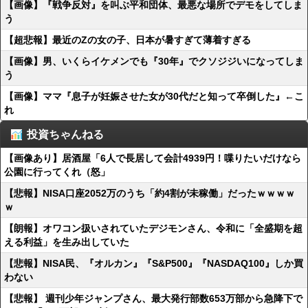
【画像】『戦争反対』を叫ぶ平和団体、最悪な場所でデモをしてしま
う
【超悲報】最近のZの女の子、日本が暑すぎて薄着すぎる
【画像】男、いくらイケメンでも『30年』でクソジジいになってしま
う
【画像】ママ『息子が妊娠させた女が30代だと知って卒倒した』←こ
れ
投資ちゃんねる
【画像あり】居酒屋「6人で長居して会計4939円！喋りたいだけなら
公園に行ってくれ（怒」
【悲報】NISA口座2052万のうち「約4割が未稼働」だったｗｗｗｗ
ｗ
【朗報】オワコン扱いされていたデジモンさん、令和に「全盛期を超
える利益」を生み出していた
【悲報】NISA民、『オルカン』『S&P500』『NASDAQ100』しか買
わない
【悲報】 週刊少年ジャンプさん、最大発行部数653万部から急降下で