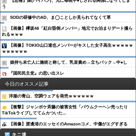
【悲報】妹(パイパン)、兄に毎晩中●︎しされる関係になってしま
う
SODの研修中のAD、ま◯ことしか見られてなくて草
【画像】欅坂46「紅白昏倒メンバー」地元でお泊まりデート撮ら
れるｗｗｗ
【画像】TOKIO山口達也メンバーがキスした女子高生ｗｗｗｗｗ
ｗｗｗｗｗｗ
娘持ち未亡人に施術と称して、乳首責め→立ちバック→中●︎し
『国民民主党』の思い出スレ
今日のオススメ記事
洋服の青山、空調ウェアを発売ｗｗｗｗｗｗ
【衝撃】ジャンポケ斉藤の被害女性「バウムクーヘン売ったり
TikTokライブしててムカついた...
【画像】渡邊渚のエッセイのAmazonコメ、中傷がエグすぎる
キニ速