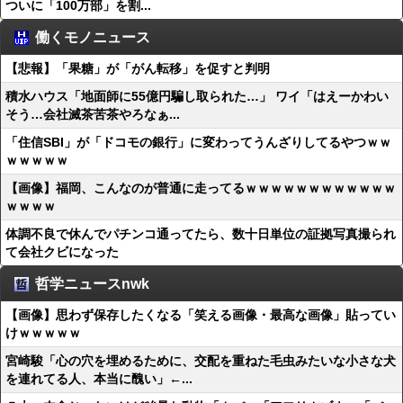
ついに「100万部」を割...
働くモノニュース
【悲報】「果糖」が「がん転移」を促すと判明
積水ハウス「地面師に55億円騙し取られた…」 ワイ「はえーかわい
そう…会社滅茶苦茶やろなぁ...
「住信SBI」が「ドコモの銀行」に変わってうんざりしてるやつｗｗ
ｗｗｗｗｗ
【画像】福岡、こんなのが普通に走ってるｗｗｗｗｗｗｗｗｗｗｗｗ
ｗｗｗｗ
体調不良で休んでパチンコ通ってたら、数十日単位の証拠写真撮られ
て会社クビになった
哲学ニュースnwk
【画像】思わず保存したくなる「笑える画像・最高な画像」貼ってい
けｗｗｗｗｗ
宮崎駿「心の穴を埋めるために、交配を重ねた毛虫みたいな小さな犬
を連れてる人、本当に醜い」←...