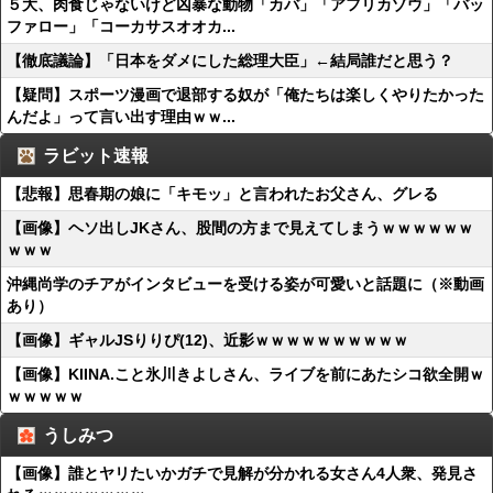
５大、肉食じゃないけど凶暴な動物「カバ」「アフリカゾウ」「バッ
ファロー」「コーカサスオオカ...
【徹底議論】「日本をダメにした総理大臣」←結局誰だと思う？
【疑問】スポーツ漫画で退部する奴が「俺たちは楽しくやりたかった
んだよ」って言い出す理由ｗｗ...
ラビット速報
【悲報】思春期の娘に「キモッ」と言われたお父さん、グレる
【画像】ヘソ出しJKさん、股間の方まで見えてしまうｗｗｗｗｗｗ
ｗｗｗ
沖縄尚学のチアがインタビューを受ける姿が可愛いと話題に（※動画
あり）
【画像】ギャルJSりりぴ(12)、近影ｗｗｗｗｗｗｗｗｗｗ
【画像】KIINA.こと氷川きよしさん、ライブを前にあたシコ欲全開ｗ
ｗｗｗｗｗ
うしみつ
【画像】誰とヤリたいかガチで見解が分かれる女さん4人衆、発見さ