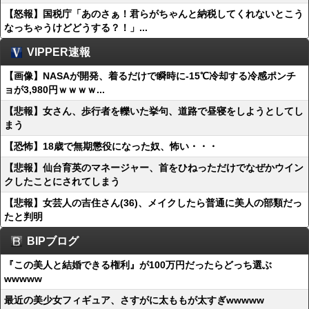
【怒報】国税庁「あのさぁ！君らがちゃんと納税してくれないとこう
なっちゃうけどどうする？！」...
VIPPER速報
【画像】NASAが開発、着るだけで瞬時に-15℃冷却する冷感ポンチ
ョが3,980円ｗｗｗｗ...
【悲報】女さん、歩行者を轢いた挙句、道路で昼寝をしようとしてし
まう
【恐怖】18歳で無期懲役になった奴、怖い・・・
【悲報】仙台育英のマネージャー、首をひねっただけでなぜかウイン
クしたことにされてしまう
【悲報】女芸人の吉住さん(36)、メイクしたら普通に美人の部類だっ
たと判明
BIPブログ
『この美人と結婚できる権利』が100万円だったらどっち選ぶ
wwwww
最近の美少女フィギュア、さすがに太ももが太すぎwwwww