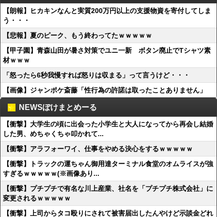
【朗報】ヒカキンなんと実質200万円以上の支援物資を寄付してしま
う・・・
【悲報】夏のピーク、もう終わってたｗｗｗｗｗ
【甲子園】青森山田が暑さ対策でユニ一新 ボタン廃止でTシャツ素
材ｗｗｗ
「怒ったら6秒我慢すれば怒りは収まる」って言うけど・・・
【画像】ジャンポケ斎藤「性行為の許諾は取ったことありません」
NEWSぽけまとめーる
【衝撃】大学生の頃に出会った小学生と大人になってから再会し結婚
した男、めちゃくちゃ叩かれて...
【衝撃】アラフォーワイ、仕事をやめる決心をするｗｗｗｗｗ
【衝撃】トラックの運ちゃん御用達ターミナル食堂のオムライスが強
すぎるｗｗｗｗｗ(※画像あり...
【衝撃】プチプチで有名な川上産業、社名を「プチプチ株式会社」に
変更されるｗｗｗｗｗ
【衝撃】上司からタコ殴りにされて被害届出したんやけど示談金どれ