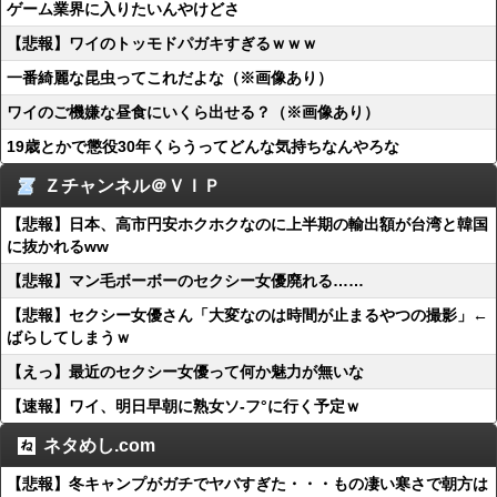
ゲーム業界に入りたいんやけどさ
【悲報】ワイのトッモドパガキすぎるｗｗｗ
一番綺麗な昆虫ってこれだよな（※画像あり）
ワイのご機嫌な昼食にいくら出せる？（※画像あり）
19歳とかで懲役30年くらうってどんな気持ちなんやろな
Ｚチャンネル＠ＶＩＰ
【悲報】日本、高市円安ホクホクなのに上半期の輸出額が台湾と韓国
に抜かれるww
【悲報】マン毛ボーボーのセクシー女優廃れる……
【悲報】セクシー女優さん「大変なのは時間が止まるやつの撮影」←
ばらしてしまうｗ
【えっ】最近のセクシー女優って何か魅力が無いな
【速報】ワイ、明日早朝に熟女ソ-フ°に行く予定ｗ
ネタめし.com
【悲報】冬キャンプがガチでヤバすぎた・・・もの凄い寒さで朝方は