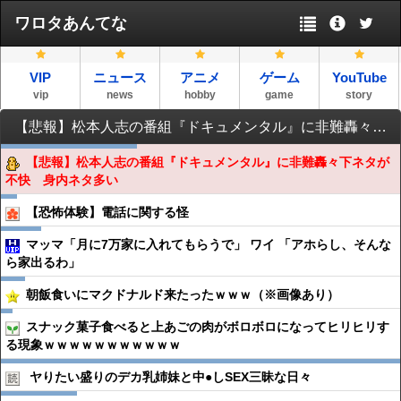
ワロタあんてな
VIP
ニュース
アニメ
ゲーム
YouTube
vip
news
hobby
game
story
【悲報】松本人志の番組『ドキュメンタル』に非難轟々下ネタが不快 身内ネタ多い
【悲報】松本人志の番組『ドキュメンタル』に非難轟々下ネタが
不快 身内ネタ多い
【恐怖体験】電話に関する怪
マッマ「月に7万家に入れてもらうで」 ワイ 「アホらし、そんな
ら家出るわ」
朝飯食いにマクドナルド来たったｗｗｗ（※画像あり）
スナック菓子食べると上あごの肉がボロボロになってヒリヒリす
る現象ｗｗｗｗｗｗｗｗｗｗｗ
ヤりたい盛りのデカ乳姉妹と中●︎しSEX三昧な日々