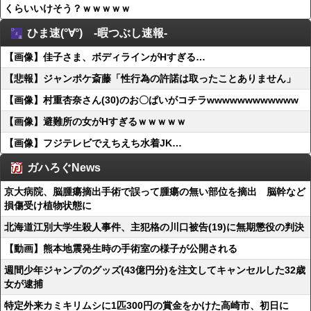
くらいいけそう？ｗｗｗｗｗ
ひま速(°∀°) -暇つぶし速報-
【画像】佳子さま、ボディラインがHすぎる…
【悲報】ジャンポケ斎藤「性行為の許諾は取ったことありません」
【画像】村重杏奈さん(30)のお〇ぱいがコチラwwwwwwwwwwww
【画像】避難所の女がHすぎるｗｗｗｗｗ
【画像】フジテレビでえちえち水着JK…
ガハろぐNews
京大病院、脳腫瘍摘出手術で誤って腫瘍の無い部位を摘出 脳幹など
損傷受け植物状態に
北海道江別大学生殺人事件、主犯格の川口被告(19)に無期懲役の判決
【動画】熊本地震発生時の手術室の様子が公開される
週間少年ジャンプのグッズ(43億円分)を注文してキャンセルした32歳
女が逮捕
特定外来カミキリムシに1匹300円の賞金をかけた高崎市、初日に