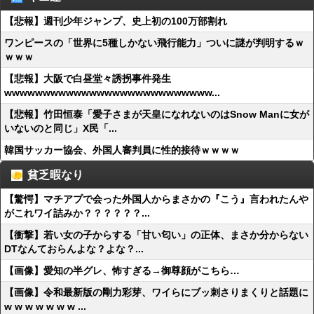
【悲報】週刊少年ジャンプ、史上初の100万部割れ
ワンピースの「世界に5種しかない飛行能力」ついに謎が判明するｗ
ｗｗｗ
【悲報】大阪で白昼堂々誘拐事件発生
wwwwwwwwwwwwwwwwwwwwwwwwwww...
【悲報】竹田恒泰「愛子さまが天皇になれないのはSnow Manに女が
いないのと同じ」X民「...
韓国サッカー協会、外国人審判員に性的接待ｗｗｗｗ
貧乏暇なり
【驚愕】マチアプで会った外国人からまさかの『こう』言われたんや
がこれワイ詰みか？？？？？？...
【衝撃】若い女の子からする「甘い匂い」の正体、まさか分からない
DTなんておらんよな？よな？...
【画像】愛知の半グレ、怖すぎる→御尊顔がこちら…
【画像】令和最新版の剛力彩芽、ワイらにブッ刺さりまくりと話題に
w w w w w w w ...