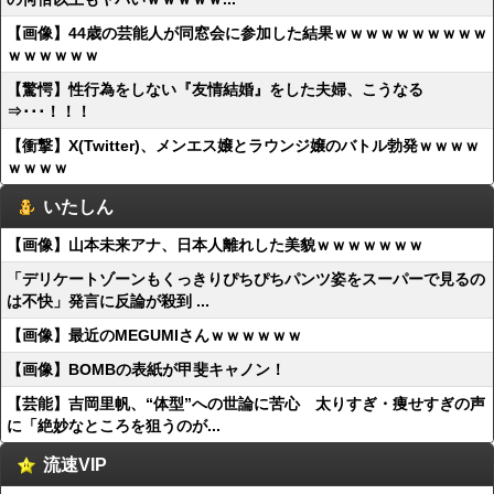
【画像】44歳の芸能人が同窓会に参加した結果ｗｗｗｗｗｗｗｗｗｗ
ｗｗｗｗｗｗ
【驚愕】性行為をしない『友情結婚』をした夫婦、こうなる
⇒･･･！！！
【衝撃】X(Twitter)、メンエス嬢とラウンジ嬢のバトル勃発ｗｗｗｗ
ｗｗｗｗ
いたしん
【画像】山本未来アナ、日本人離れした美貌ｗｗｗｗｗｗｗ
「デリケートゾーンもくっきりぴちぴちパンツ姿をスーパーで見るの
は不快」発言に反論が殺到 ...
【画像】最近のMEGUMIさんｗｗｗｗｗｗ
【画像】BOMBの表紙が甲斐キャノン！
【芸能】吉岡里帆、“体型”への世論に苦心 太りすぎ・痩せすぎの声
に「絶妙なところを狙うのが...
流速VIP