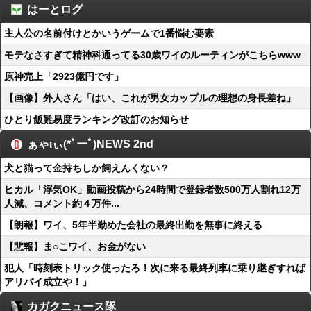
はーとログ
主人公の名前付けとかいうゲームで1番悩む要素
モテなさすぎて精神科通ってる30歳ワイのルーティンがこちらwww
原神売上「2923億円です」
【画像】外人さん「はい、これが男女カップルの理想の身長差ね」
ひとり飯難易度ランキング改訂のお知らせ
ぁゃιぃ(*ﾟーﾟ)NEWS 2nd
犬と猫って金持ちしか飼えんくない？
ヒカル「浮気OK」動画投稿から24時間で登録者数500万人割れ12万
人減、コメント約４万件...
【朗報】ワイ、5年半勤めた会社の最終出勤を無事に終える
【悲報】ま○こワイ、お金がない
犯人「時刻表トリック使ったろ！次に来る最終列車に乗り継ぎすれば
アリバイ成立や！」
カガクニュース隊