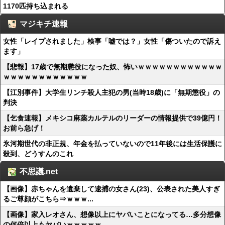
1170匹持ち込まれる
マジキチ速報
女性「レイプされました」検事「嘘では？」女性「傷ついたので訴え
ます」
【悲報】17歳で無期懲役になった奴、怖いｗｗｗｗｗｗｗｗｗｗｗｗ
ｗｗｗｗｗｗｗｗｗｗｗｗ
【江別事件】大学生リンチ殺人主犯の男(当時18歳)に「無期懲役」の
判決
【乞食速報】メキシコ麻薬カルテルのリーダーの情報提供で39億円！
お前ら急げ！
氷河期世代の非正規、年金を払っていないので11年後には生活保護に
殺到、どうすんのこれ
不思議.net
【画像】赤ちゃんを遺棄して逮捕の女さん(23)、公表された美人すぎ
るご尊顔がこちら⇒ｗｗｗ...
【画像】家入レオさん、想像以上にヤバいことになってる…多分想像
の何倍以上もヤバいｗｗｗｗｗ...