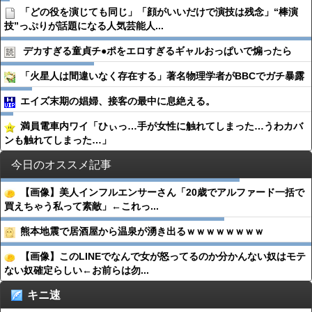
「どの役を演じても同じ」「顔がいいだけで演技は残念」“棒演
技”っぷりが話題になる人気芸能人...
デカすぎる童貞チ●︎ポをエロすぎるギャルおっぱいで煽ったら
「火星人は間違いなく存在する」著名物理学者がBBCでガチ暴露
エイズ末期の娼婦、接客の最中に息絶える。
満員電車内ワイ「ひぃっ…手が女性に触れてしまった…うわカバ
ンも触れてしまった…」
今日のオススメ記事
【画像】美人インフルエンサーさん「20歳でアルファード一括で
買えちゃう私って素敵」←これっ...
熊本地震で居酒屋から温泉が湧き出るｗｗｗｗｗｗｗｗ
【画像】このLINEでなんで女が怒ってるのか分かんない奴はモテ
ない奴確定らしい←お前らは勿...
キニ速