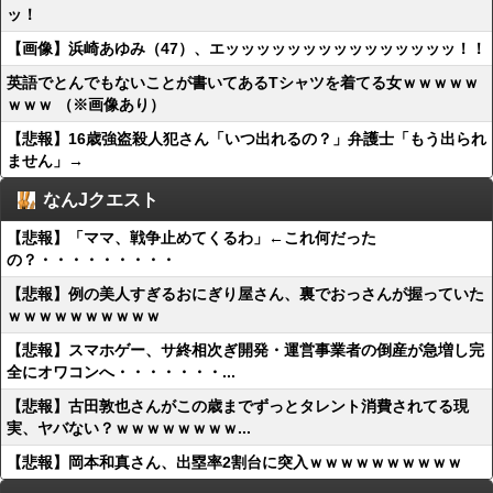
ッ！
【画像】浜崎あゆみ（47）、エッッッッッッッッッッッッッッッ！！
英語でとんでもないことが書いてあるTシャツを着てる女ｗｗｗｗｗ
ｗｗｗ （※画像あり）
【悲報】16歳強盗殺人犯さん「いつ出れるの？」弁護士「もう出られ
ません」→
なんJクエスト
【悲報】「ママ、戦争止めてくるわ」←これ何だった
の？・・・・・・・・・
【悲報】例の美人すぎるおにぎり屋さん、裏でおっさんが握っていた
ｗｗｗｗｗｗｗｗｗｗ
【悲報】スマホゲー、サ終相次ぎ開発・運営事業者の倒産が急増し完
全にオワコンへ・・・・・・・...
【悲報】古田敦也さんがこの歳までずっとタレント消費されてる現
実、ヤバない？ｗｗｗｗｗｗｗｗ...
【悲報】岡本和真さん、出塁率2割台に突入ｗｗｗｗｗｗｗｗｗｗ