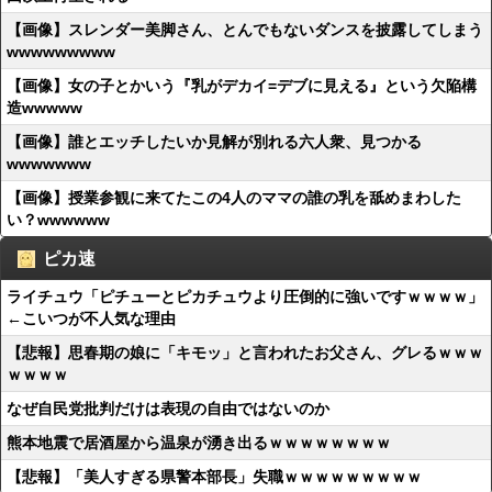
【画像】スレンダー美脚さん、とんでもないダンスを披露してしまう
wwwwwwwww
【画像】女の子とかいう『乳がデカイ=デブに見える』という欠陥構
造wwwww
【画像】誰とエッチしたいか見解が別れる六人衆、見つかる
wwwwwww
【画像】授業参観に来てたこの4人のママの誰の乳を舐めまわした
い？wwwwww
ピカ速
ライチュウ「ピチューとピカチュウより圧倒的に強いですｗｗｗｗ」
←こいつが不人気な理由
【悲報】思春期の娘に「キモッ」と言われたお父さん、グレるｗｗｗ
ｗｗｗｗ
なぜ自民党批判だけは表現の自由ではないのか
熊本地震で居酒屋から温泉が湧き出るｗｗｗｗｗｗｗｗ
【悲報】「美人すぎる県警本部長」失職ｗｗｗｗｗｗｗｗｗ