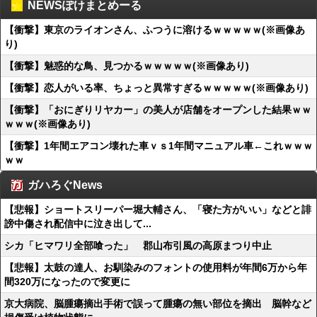
NEWSぽけまとめーる
【衝撃】東京のライオンさん、ふつうに溶けるｗｗｗｗｗ(※画像あ
り)
【衝撃】魅惑的な鳥、見つかるｗｗｗｗｗ(※画像あり)
【衝撃】恋人がいる率、ちょっと異常すぎるｗｗｗｗｗ(※画像あり)
【衝撃】「おにぎりリヤカー」の美人が店舗をオープンした結果ｗｗ
ｗｗｗ(※画像あり)
【衝撃】1年間エアコン壊れた車ｖｓ1年間マニュアル車←これｗｗｗ
ｗｗ
ガハろぐNews
【悲報】ショートスリーパー堀大輔さん、「寝た方がいい」などと誹
謗中傷され配信中に泣き出して...
シカ「ヒマワリ全部喰った」 郡山布引風の高原まつり中止
【悲報】太鼓の達人、お馴染みのフォントの使用料が年間6万から年
間320万になったので変更に
京大病院、脳腫瘍摘出手術で誤って腫瘍の無い部位を摘出 脳幹など