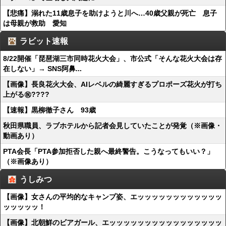
【悲痛】溺れた11歳息子を助けようと川へ…40歳父親が死亡 息子
は母親が救助 愛知
ラビット速報
8/22開催「琵琶湖三市同時花火大会」、市公式「そんな花火大会は存
在しない」→ SNS阿鼻...
【画像】長良花火大会、AIレベルの綺麗すぎるプロポーズ花火が打ち
上がる㊗????
【速報】黒柳徹子さん 93歳
秋田県職員、ラブホテルから記者会見していたことが発覚（※画像・
動画あり）
PTA会長「PTA参加拒否した親へ最終警告。こうなってもいい？」
（※画像あり）
うしみつ
【画像】女さんの平均的なキャンプ姿、エッッッッッッッッッッッッ
ッッッッッ！
【画像】北朝鮮のビアガール、エッッッッッッッッッッッッッッッッ