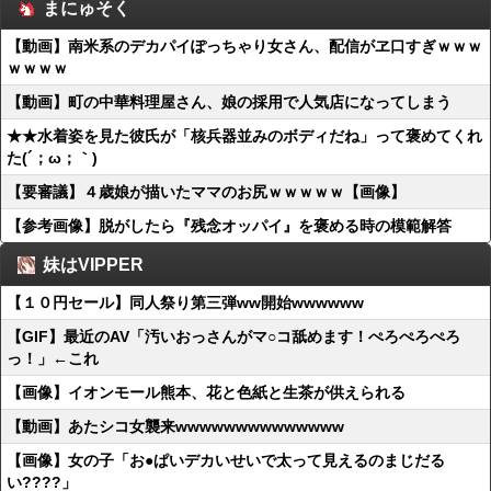
まにゅそく
【動画】南米系のデカパイぽっちゃり女さん、配信がヱ口すぎｗｗｗ
ｗｗｗｗ
【動画】町の中華料理屋さん、娘の採用で人気店になってしまう
★★水着姿を見た彼氏が「核兵器並みのボディだね」って褒めてくれ
た(´；ω；｀)
【要審議】４歳娘が描いたママのお尻ｗｗｗｗｗ【画像】
【参考画像】脱がしたら『残念オッパイ』を褒める時の模範解答
妹はVIPPER
【１０円セール】同人祭り第三弾ww開始wwwwww
【GIF】最近のAV「汚いおっさんがマ○コ舐めます！ぺろぺろぺろ
っ！」←これ
【画像】イオンモール熊本、花と色紙と生茶が供えられる
【動画】あたシコ女襲来wwwwwwwwwwwwww
【画像】女の子「お●ぱいデカいせいで太って見えるのまじだる
い????」