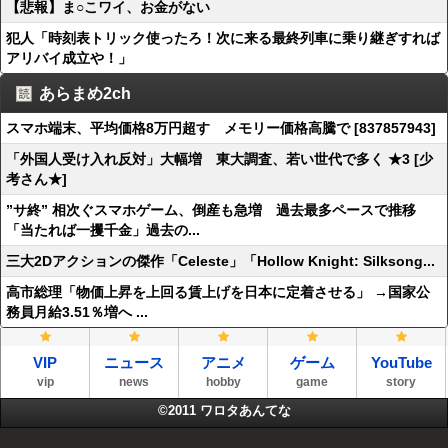
【悲報】ま○こワイ、お金がない
犯人「時刻表トリック使ったろ！次に来る最終列車に乗り継ぎすれば
アリバイ成立や！」
あらまめ2ch
スマホ端末、平均価格8万円超す メモリー価格高騰で [837857943]
「外国人受け入れ反対」大幅増 東大調査、若い世代で多く ★3 [少
考さん★]
”サ終” 相次ぐスマホゲーム、倒産も急増 過去最多ペースで推移
「当たれば一攫千金」過去の...
三大2Dアクションの傑作「Celeste」「Hollow Knight: Silksong...
高市総理「物価上昇を上回る賃上げを日本に定着させる」 →国家公
務員月給3.51％増へ ...
VIP
ニュース
アニメ
ゲーム
YouTube
vip
news
hobby
game
story
©2011
ワロタあんてな