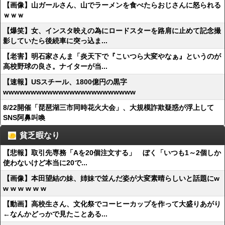
【画像】山ガールさん、山でラーメンを食べたらおじさんに怒られる
ｗｗｗ
【爆笑】女、インスタ映えの為にロードスターを路肩に止めて記念撮
影していたら後続車に突っ込ま...
【老害】明石家さんま「炎天下で『こいつら大変やなぁ』というのが
高校野球の良さ。ナイターが当...
【速報】USスチール、1800億円の黒字
wwwwwwwwwwwwwwwwwwwwwwww
8/22開催「琵琶湖三市同時花火大会」、大規模詐欺疑惑が浮上して
SNS阿鼻叫喚
貧乏暇なり
【悲報】取引先専務「Aを20個注文する」 ぼく「いつも1～2個しか
使わないけど本当に20で...
【画像】本田望結の妹、姉妹で並んだ姿が大変素晴らしいと話題にw
w w w w w w
【動画】高校生さん、文化祭でコーヒーカップを作って大盛りあがり
←なんかどっかで見たことある...