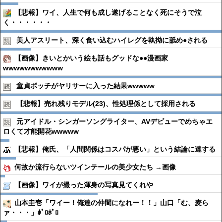
【悲報】ワイ、人生で何も成し遂げることなく死にそうで泣
く・・・・・・
美人アスリート、深く食い込むハイレグを執拗に舐め●︎される
【画像】きいとかいう絵も話もグッドな●●漫画家
wwwwwwwwwww
童貞ボッチがヤリサーに入った結果wwwww
【悲報】売れ残りモデル(23)、性処理係として採用される
元アイドル・シンガーソングライター、AVデビューでめちゃエ
ロくて才能開花wwwww
【悲報】俺氏、「人間関係はコスパが悪い」という結論に達する
何故か流行らないツインテールの美少女たち →画像
【画像】ワイが撮った渾身の写真見てくれや
山本圭壱「ワイー！俺達の仲間になれー！！」山口「む、麦ら
ァ・・・」ﾎﾟﾛﾎﾟﾛ