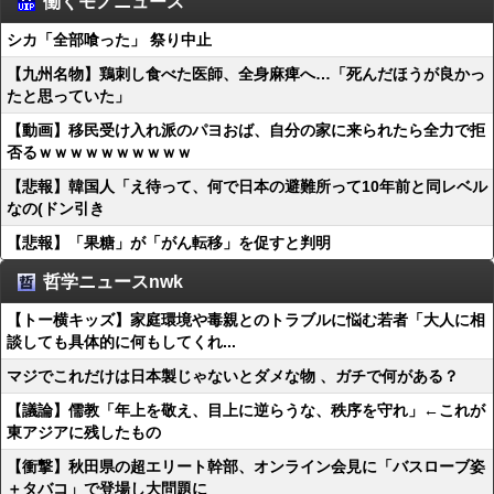
働くモノニュース
シカ「全部喰った」 祭り中止
【九州名物】鶏刺し食べた医師、全身麻痺へ…「死んだほうが良かっ
たと思っていた」
【動画】移民受け入れ派のパヨおば、自分の家に来られたら全力で拒
否るｗｗｗｗｗｗｗｗｗｗ
【悲報】韓国人「え待って、何で日本の避難所って10年前と同レベル
なの(ドン引き
【悲報】「果糖」が「がん転移」を促すと判明
哲学ニュースnwk
【トー横キッズ】家庭環境や毒親とのトラブルに悩む若者「大人に相
談しても具体的に何もしてくれ...
マジでこれだけは日本製じゃないとダメな物 、ガチで何がある？
【議論】儒教「年上を敬え、目上に逆らうな、秩序を守れ」←これが
東アジアに残したもの
【衝撃】秋田県の超エリート幹部、オンライン会見に「バスローブ姿
＋タバコ」で登場し大問題に