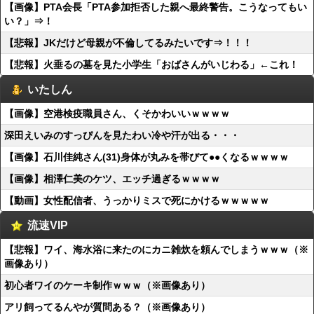
【画像】PTA会長「PTA参加拒否した親へ最終警告。こうなってもい
い？」⇒！
【悲報】JKだけど母親が不倫してるみたいです⇒！！！
【悲報】火垂るの墓を見た小学生「おばさんがいじわる」←これ！
いたしん
【画像】空港検疫職員さん、くそかわいいｗｗｗｗ
深田えいみのすっぴんを見たわい冷や汗が出る・・・
【画像】石川佳純さん(31)身体が丸みを帯びて●●くなるｗｗｗｗ
【画像】相澤仁美のケツ、エッチ過ぎるｗｗｗｗ
【動画】女性配信者、うっかりミスで死にかけるｗｗｗｗｗ
流速VIP
【悲報】ワイ、海水浴に来たのにカニ雑炊を頼んでしまうｗｗｗ（※
画像あり）
初心者ワイのケーキ制作ｗｗｗ（※画像あり）
アリ飼ってるんやが質問ある？（※画像あり）