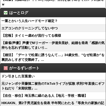
ｗ
はーとログ
一重とかいう人生ハードモード確定？
エアコンのクリーニングしてないやつ
【悲報】タイミー虐めが流行ってる模様
【麻雀/声優】声優でMリーガー・伊達朱里紗、結婚を発表「感謝の気
持ちを忘れず活動してまいり...
【婚活】「デートで松屋に誘うなんて…」34歳女性、“なぜ松屋か”を
裏読みしすぎて交際終了。...
がーるずレポート
ドン引きした言葉遣い
元ジャンポケ斉藤慎二被告のTikTokライブが拡散 求刑7年直後にギフ
トねだり「末期状態」...
【在住・移住】埼玉県に縁のある人【地元・学校・職場】
HIKAKIN、第2子男児誕生を発表 半年間にわたる「等身大の家族の記