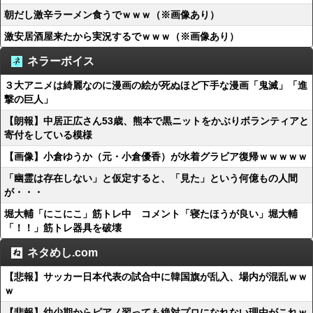
朝だし激辛ラーメン食うでｗｗｗ（※画像あり）
激安居酒屋来たから実況するでｗｗｗ（※画像あり）
ネラーボイス
３大アニメは綺麗なのに漫画の絵が死ぬほど下手な漫画「鬼滅」「進
撃の巨人」
【朗報】中居正広さん53歳、熊本で黒ニットをかぶりボランティアと
寄付をしている模様
【画像】小倉ゆうか（元・小倉優香）が水着グラビア復帰ｗｗｗｗｗ
「幽霊は存在しない」と仮定すると、「見た」という何億もの人間
が・・・
堀大輔「にこにこ」筋トレ中 コメント「寝たほうが良い」堀大輔
「！！」筋トレ器具を破壊
ネタめし.com
【悲報】サッカー日本代表の試合中に韓国旗が乱入、場内が混乱ｗｗ
ｗ
【悲報】幼少期からピアノ習っても絶対プロになれない理由がこれｗ