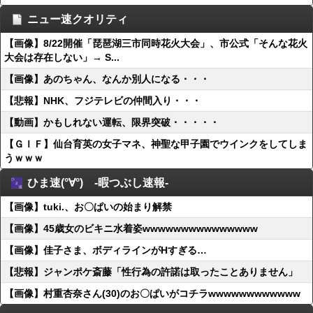
ニュー速クオリティ
【画像】8/22開催「琵琶湖三市同時花火大会」、市公式「そんな花火
大会は存在しない」→ S...
【画像】あのちゃん、なんか別人になる・・・
【悲報】NHK、フジテレビの仲間入り・・・
【動画】かもしれない運転、限界突破・・・・・
【ＧＩＦ】仙台育英の女子マネ、神聖な甲子園でウインクをしてしま
うｗｗｗ
ひま速(°∀°) -暇つぶし速報-
【画像】tuki.、お〇ぱいの始まり解禁
【画像】45歳女のビキニ水着姿wwwwwwwwwwwwwww
【画像】佳子さま、ボディラインがHすぎる…
【悲報】ジャンポケ斎藤「性行為の許諾は取ったことありません」
【画像】村重杏奈さん(30)のお〇ぱいがコチラwwwwwwwwwwww