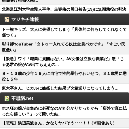
損傷受け植物状態に
北海道江別大学生殺人事件、主犯格の川口被告(19)に無期懲役の判決
マジキチ速報
トー横キッズ、大人に失望してしまう「具体的に何もしてくれなくて
傷つく」
彫り師YouTuber「タトゥー入れてる奴は全員バカです」「すごい民
度低い」
【緊急】ワイ「職業に貴賤はない。AV女優は立派な職業だ」敵「じ
ゃあ君の娘がAV出てもええの...
８～１３歳の少年１９人に自宅で性的暴行やわいせつ、３１歳男に懲
役１５年
東大卒さん、ヒカルに嫉妬した結果ブタ箱送りになってしまう…
不思議.net
ホス狂の嬢が金集めに必死なのが丸分かりだったから「店外で直に払
ったら嬉しい？」って聞いた結...
【悲報】浜辺美波さん、かなりヤバそう････！！ (※画像あり)