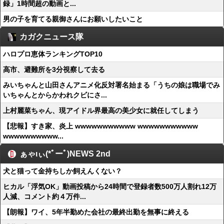
録」1時間超の動画と...
男の子を育てる親御さんにお願いしたいこと
カガクニュース隊
ハロプロ恵体ランキングTOP10
高市、避難所を3分視察して去る
みいちゃんと山田さんアニメ化反対署名始まる「うちの娘は職場でみ
いちゃんとからかわれクビにさ...
上村麗菜ちゃん、現アイドル界最高の美少女に就任してしまう
【悲報】すき家、炎上 wwwwwwwwwww wwwwwwwwwww
wwwwwwwwww...
ぁゃιぃ(*ﾟーﾟ)NEWS 2nd
犬と猫って金持ちしか飼えんくない？
ヒカル「浮気OK」動画投稿から24時間で登録者数500万人割れ12万
人減、コメント約４万件...
【朗報】ワイ、5年半勤めた会社の最終出勤を無事に終える