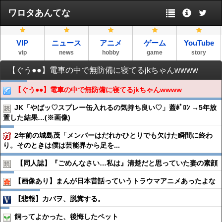
ワロタあんてな
VIP
ニュース
アニメ
ゲーム
YouTube
vip
news
hobby
game
story
【ぐう●●】電車の中で無防備に寝てるjkちゃんwwww
【ぐう●●】電車の中で無防備に寝てるjkちゃんwwww
JK「やばッ♡スプレー缶入れるの気持ち良い♡」蓋ﾎﾟﾛﾝ →5年放
置した結果…(※画像)
2年前の城島茂「メンバーはだれかひとりでも欠けた瞬間に終わ
り。そのときは僕は芸能界から足を...
【同人誌】『ごめんなさい…私は』清楚だと思っていた妻の素顔
【画像あり】まんが日本昔話っていうトラウマアニメあったよな
【悲報】カバヲ、脱糞する。
飼ってよかった、後悔したペット