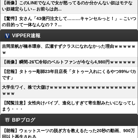
【画像】このLINEでなんで女が怒ってるのか分かんない奴はモテな
い奴確定らしい←お前らは勿...
【驚愕】女さん「43億円注文して………キャンセルっと！」←こいつ
の目的って一体なんなの？？...
VIPPER速報
吉岡里帆が橋本環奈、広瀬すずクラスになれなかった理由ｗｗｗｗｗ
ｗ
【画像】瞬間-26℃冷却のベルトファンが今なら4,980円ｗｗｗｗｗｗ
【悲報】タトゥー彫師23年目店長「タトゥー入れにくるやつ99%バカ
です」
大学生ワイ、株で大儲けｗｗｗｗｗｗｗｗｗｗｗｗｗｗｗｗｗｗｗｗ
ｗｗｗ
【閲覧注意】女性向けバイブ、進化しすぎて寄生獣みたいになってし
まう・・・
BIPブログ
【朗報】ウェットスーツの脱ぎ方を教えるたった20秒の動画、900万
回以上再生される