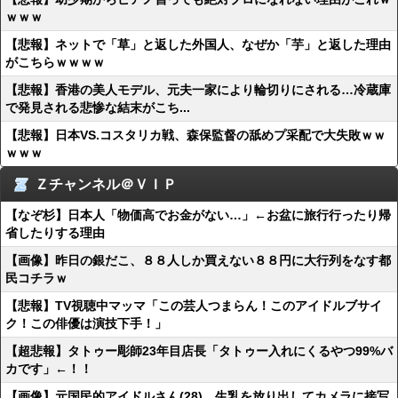
ｗｗｗ
【悲報】ネットで「草」と返した外国人、なぜか「芋」と返した理由
がこちらｗｗｗｗ
【悲報】香港の美人モデル、元夫一家により輪切りにされる…冷蔵庫
で発見される悲惨な結末がこち...
【悲報】日本VS.コスタリカ戦、森保監督の舐めプ采配で大失敗ｗｗ
ｗｗｗ
Ｚチャンネル＠ＶＩＰ
【なぞ杉】日本人「物価高でお金がない…」←お盆に旅行行ったり帰
省したりする理由
【画像】昨日の銀だこ、８８人しか買えない８８円に大行列をなす都
民コチラｗ
【悲報】TV視聴中マッマ「この芸人つまらん！このアイドルブサイ
ク！この俳優は演技下手！」
【超悲報】タトゥー彫師23年目店長「タトゥー入れにくるやつ99%バ
カです」←！！
【画像】元国民的アイドルさん(28)、生乳を放り出してカメラに接写