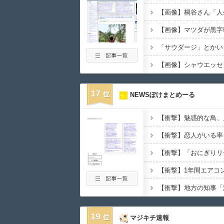
17
NEWSぽけまとめーる
【衝撃】魅惑的な鳥、
19
マジキチ速報