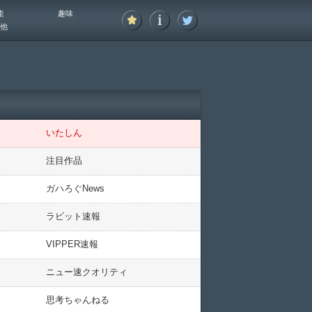
能
趣味
他
いたしん
注目作品
ガハろぐNews
ラビット速報
VIPPER速報
ニュー速クオリティ
思考ちゃんねる