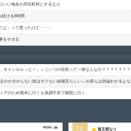
コいい地名の市区町村にするなら
れ続ける8時間
だよ」って思ったけど・・・
事をサボる
……キャンセルっと！」←こいつの目的って一体なんなの？？？？？？？
ティアのため熊本に行くも体調不良で病院に行く
40165
2
貧乏暇なり