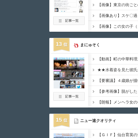
【画像】東京の街ごと
13
まにゅそく
15
ニュー速クオリティ