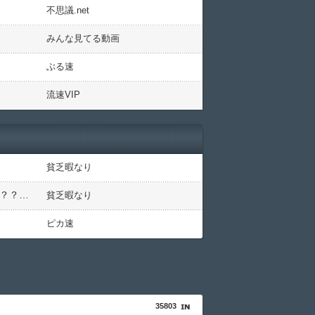
不思議.net
みんな見てる動画
ぶる速
流速VIP
貧乏暇なり
【画像】このLINEでなんで女が怒ってるのか分かんない奴はモテない奴確定らしい←お前らは勿論わかるよな？？？？？？？
貧乏暇なり
ピカ速
35803