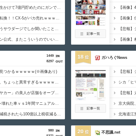
【画像】桐谷さん「人生かけて7億円貯めたのにガンで死ぬかも。もっと素直に遊べばよかった」
【画像】4
【画像】マツダが黒字転換！！CX-5がバカ売れｗｗｗｗｗｗ
【画像】
「サウダージ」とかいうサウダージでしか聞いたことない言葉・・・
【画像】シャウエッセン公式、またこういうのでいい丼をポストｗｗｗ
1449
18
ガハろぐNews
8297
見つかるｗｗｗｗｗ(※画像あり)
【衝撃】恋人がいる率、ちょっと異常すぎるｗｗｗｗｗ(※画像あり)
【衝撃】「おにぎりリヤカー」の美人が店舗をオープンした結果ｗｗｗｗｗ(※画像あり)
【衝撃】1年間エアコン壊れた車ｖｓ1年間マニュアル車←これｗｗｗｗｗ
【衝撃】地方の知事「減税されたら100億以上税収減るんですが？????」←これｗｗｗｗｗ
980
20
不思議.net
5371