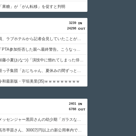
「果糖」が「がん転移」を促すと判明
3239
24298
秋田県職員、ラブホテルから記者会見していたことが発覚（※画像・動画あり）
PTA会長「PTA参加拒否した親へ最終警告。こうなってもいい？」 （※画像あり）
【悲報】加藤小夏(おなつ)「演技中に惚れてしまった俳優がいる」 （※動画あり）
【画像】姪っ子集団「おじちゃん、夏休みの間ずっと泊ってくね」
令和最新版・宇垣美里(35)ｗｗｗｗｗｗｗｗｗ
2401
6788
【衝撃】メッセンジャー黒田さんの幼少期「ガラスないからカレンダー貼り付け」「トイレは悪夢」・・・・・・・・・
【悲報】高市早苗さん、3000万円以上の新公用車内で煙草を吸ってしまう・・・・・・・・・