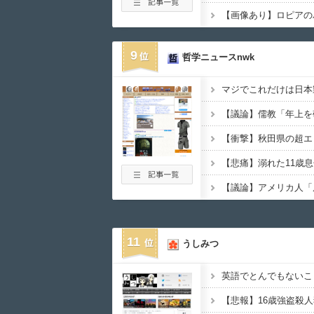
9
哲学ニュースnwk
11
うしみつ