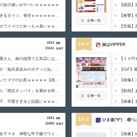
の女の違いがヤバいｗｗｗｗｗｗ
【画像あり】スケ〇過ぎるタイツ、発売ｗｗｗｗｗｗｗｗｗｗｗｗｗ
【画像】この女の子（カワイイけどめっちゃ臭いｗｗｗｗｗ）が泊めてって言ってきたらどうする…？⇒！！
1913
14
妹はVIPPER
21141
【動画】町の中華料理屋さん、娘の採用で人気店になってしまう
【１０円
★★水着姿を見た彼氏が「核兵器並みのボディだね」って褒めてくれた(´；ω；｀)
【要審議】４歳娘が描いたママのお尻ｗｗｗｗｗ【画像】
【参考画像】脱がしたら『残念オッパイ』を褒める時の模範解答
【動画】あ
【朗報】メンヘラ女の子、可愛すぎると話題にｗｗｗｗｗｗｗｗｗｗｗ
1823
16
ひま速(°∀°) -暇
11820
【ＧＩＦ】仙台育英の女子マネ、神聖な甲子園でウインクをしてしまうｗｗｗ
【画像】t