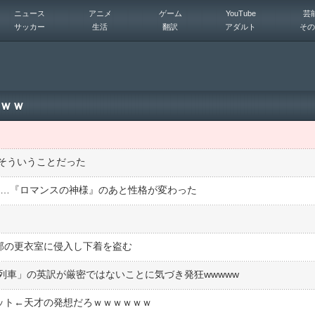
ニュース
アニメ
ゲーム
YouTube
芸
サッカー
生活
翻訳
アダルト
その
ｗｗ
そういうことだった
論…『ロマンスの神様』のあと性格が変わった
部の更衣室に侵入し下着を盗む
列車」の英訳が厳密ではないことに気づき発狂wwwww
ゲット←天才の発想だろｗｗｗｗｗｗ