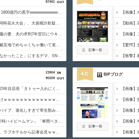
87401
【速報】USスチール、1800億円の黒字wwwwwwwwwwwwwwwwwwwwwwww
8/22開催「琵琶湖三市同時花火大会」、大規模詐欺疑惑が浮上してSNS阿鼻叫喚
【悲報】ジャンポケ斉藤の妻、夫の求刑7年翌日にウキウキでInstagram更新
【画像】へずま議員、被災地でめちゃくちゃ働いて老人たちを笑顔にしてしまうww
【悲報】原爆投下を「なかったこと」にするデマ、SNSで拡散されてしまう
23904
4
BIPブログ
90209
【悲報】タトゥー彫師23年目店長「タトゥー入れにくるやつ99%バカです」
大学生ワイ、株で大儲けｗｗｗｗｗｗｗｗｗｗｗｗｗｗｗｗｗｗｗｗｗｗｗ
【閲覧注意】女性向けバイブ、進化しすぎて寄生獣みたいになってしまう・・・
3大盆休みの害悪車「常時ハイビームマン」「車間ベタ付けマン」「法定速度絶対遵守マン」
【画像】
【超悲報】秋田県職員、ラブホテルから記者会見ｗｗｗｗｗｗｗｗｗ