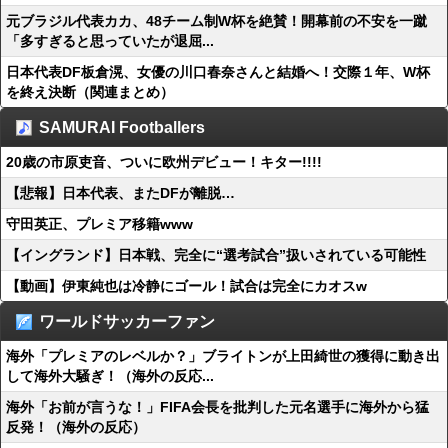
元ブラジル代表カカ、48チーム制W杯を絶賛！開幕前の不安を一蹴
「多すぎると思っていたが退屈...
日本代表DF板倉滉、女優の川口春奈さんと結婚へ！交際１年、W杯
を終え決断（関連まとめ）
SAMURAI Footballers
20歳の市原吏音、ついに欧州デビュー！キター!!!!
【悲報】日本代表、またDFが離脱…
守田英正、プレミア移籍www
【イングランド】日本戦、完全に“選考試合”扱いされている可能性
【動画】伊東純也は冷静にゴール！試合は完全にカオスw
ワールドサッカーファン
海外「プレミアのレベルか？」ブライトンが上田綺世の獲得に動き出
して海外大騒ぎ！（海外の反応...
海外「お前が言うな！」FIFA会長を批判した元名選手に海外から猛
反発！（海外の反応）