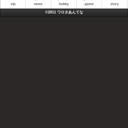
vip
news
hobby
game
story
©2011
ワロタあんてな