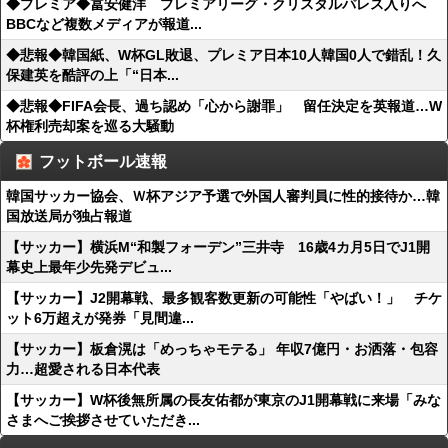
◆プレミア◆冨安健洋 プレミアリーグ・クリスタルパレス入りへ
BBCなど複数メディアが報道...
◆悲報◆韓国紙、W杯GL敗退、プレミア日本10人韓国0人で錯乱！久
保建英を酷評の上「“日本...
◆悲報◆FIFA会長、過ち認め「心から謝罪」 留任決定を英報道…W
杯権利売却案を巡る大騒動
フットボール速報
韓国サッカー協会、Ｗ杯アジア予選で外国人審判員に性的接待か…韓
国放送局が独占報道
【サッカー】横浜M“和製フォーデン”三井寺 16歳4カ月5日でJ1開
幕史上最年少先発デビュ...
【サッカー】J2開幕戦、最多観客数更新の可能性「やばい！」 チケ
ット6万超えが発券「見間違...
【サッカー】板倉滉は「めっちゃモテる」 年収7億円・お洒落・包容
力…超愛される日本代表
【サッカー】W杯後無所属の長友佑都が東京のJ1開幕戦に来場「みな
さまへご挨拶させていただき...