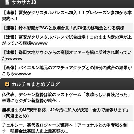
サカサカ10
【速報】冨安がクリスタルパレスへ加入！！プレシーズン参加から本
契約へ！
【速報】鈴木彩艶がPSGと原則合意！約70億の移籍金となる模様
【速報】冨安がクリスタルパレスで試合出場！このまま内定の声が上
がっている模様wwwww
【速報】鎌田大地サウジからの高額オファーを親に反対され断ってい
たwwwww
【画像】バイエルン地元のアマチュアクラブとの恒例の試合の結果が
こちらwwwww
カルチョまとめブログ
仏代表、デシャン監督は涙のラストゲーム「素晴らしい冒険だった」
来週にもジダン新監督が就任...
浦和退団のMF安部裕葵、J2今治に加入が決定「全力で頑張ります」
（関連まとめ）
チェルシー、英代表ロジャーズ獲得へ！アーセナルとの争奪戦を制
す 移籍金は英国人史上最高額の...