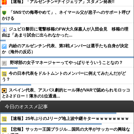
【速報】「アルゼンチン×ナイジェリア」スタメン発表!!
「SNSでの侮辱やめて」、ネイマール父が息子へのサポート呼び
かける
ジュビロ磐田に電撃移籍のFW大久保嘉人が入団会見 移籍の理
由は「あまり試合に出られなかった...
内紛のアルゼンチン代表、第3戦メンバーは選手たち自身が決定
か（海外の反応）
野球部の女子マネージャーってやっぱりそういうことなの？
今の日本代表をドルトムントのメンバーに例えてみたんだがど
う？
スペイン代表、アスパス劇的ヒール弾がVARで認められモロッコ
と2-2ドロー！薄氷の1位通過...
今日のオススメ記事
【速報】25年ぶりのJリーグ地上波中継キターｗｗｗｗｗｗｗｗ
【悲報】サッカー王国ブラジル…国民の大半がサッカーの興味な