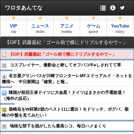
ワロタあんてな
VIP
ニュース
アニメ
ゲーム
YouTube
vip
news
hobby
game
story
【GIF】武藤嘉紀「ゴール前で横にドリブルするやで～」
【GIF】武藤嘉紀「ゴール前で横にドリブルするやで～」
コスプレイヤー、撮影会と称してオフパコ中●︎しされてて草
名古屋グランパスが川崎フロンターレMFエドゥアルド・ネットを
獲得へ 中日新聞は「確実」と報...
韓国が前回王者ドイツに大金星！ドイツはまさかの予選敗退！
（海外の反応）
柴崎岳をW杯第2節のベスト11に選出！モドリッチ、ポグバ、柴
崎の中盤を見てみたい！
地味な部下を脱がしたら最高シコ、毎日ハメまくり