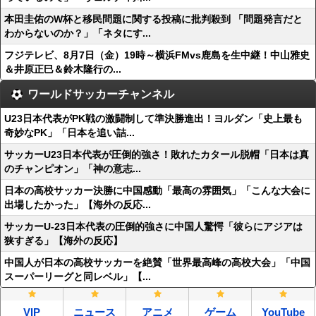
本田圭佑のW杯と移民問題に関する投稿に批判殺到 「問題発言だと
わからないのか？」「ネタにす...
フジテレビ、8月7日（金）19時～横浜FMvs鹿島を生中継！中山雅史
＆井原正巳＆鈴木隆行の...
ワールドサッカーチャンネル
U23日本代表がPK戦の激闘制して準決勝進出！ヨルダン「史上最も
奇妙なPK」「日本を追い詰...
サッカーU23日本代表が圧倒的強さ！敗れたカタール脱帽「日本は真
のチャンピオン」「神の意志...
日本の高校サッカー決勝に中国感動「最高の雰囲気」「こんな大会に
出場したかった」【海外の反応...
サッカーU-23日本代表の圧倒的強さに中国人驚愕「彼らにアジアは
狭すぎる」【海外の反応】
中国人が日本の高校サッカーを絶賛「世界最高峰の高校大会」「中国
スーパーリーグと同レベル」【...
VIP
ニュース
アニメ
ゲーム
YouTube