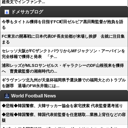
超長文でインファンテ...
ドメサカブログ
今季もタイトル獲得を目指すFC町田ゼルビア黒田剛監督が抱負を語
る
FC東京の開幕戦に日本代表DF長友佑都が来場し挨拶 去就に注目集
まる
セレッソ大阪がFCザンクトパウリからMFジャクソン・アーバインを
完全移籍で獲得と発表 「チ...
浦和レッズがMLSロサンゼルス・ギャラクシーのDF山根視来を獲得
へ 曺貴裁監督の湘南時代の...
ギラヴァンツ北九州が天皇杯福岡県予選決勝での福岡大とのトラブル
を謝罪 退場のFW永井龍には...
World Football News
◆悲報◆韓国警察、大韓サッカー協会を家宅捜索 代表監督選考巡り
◆悲報◆韓国警察、韓国代表前監督を任意聴取…業務上背任などの容
疑