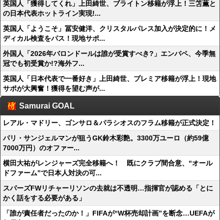
英国人「獲得してくれ」上田綺世、ブライトン移籍が浮上！三笘薫と
の日本代表ホットライン実現!...
英国人「ようこそ」冨安健洋、クリスタルパレス加入が決定的に！メ
ディカル検査をパス！現地サポ...
外国人「2026年バロンドールは誰が受賞すべき?」エンバペ、今季無
冠でも初受賞か!?海外フ...
英国人「日本代表で一番好き」上田綺世、プレミア移籍が浮上！現地
サポが大興奮！獲得を望む声が...
Samurai GOAL
レアル・マドリー、ゴンサロ＆パラシオスのフラム移籍が正式決定！
パリ・サンジェルマンが狙うGK鈴木彩艶。3300万ユーロ（約59億
7000万円）のオファー...
横田大祐がレンジャーズ完全移籍へ！ 既にクラブ間合意、“オール
ドファーム”で日本人対決の可...
スパーズFWリチャーリソンの去就は不透明…指揮官が認める「とに
かく話をする必要がある」
「誰が責任者だったのか！」FIFAが“W杯売却計画”を断念…UEFAが