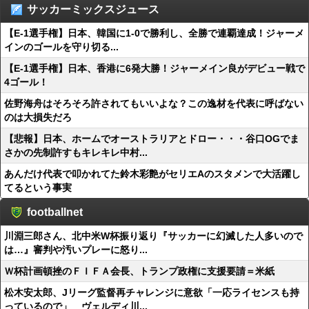
サッカーミックスジュース
【E-1選手権】日本、韓国に1-0で勝利し、全勝で連覇達成！ジャーメ
インのゴールを守り切る...
【E-1選手権】日本、香港に6発大勝！ジャーメイン良がデビュー戦で
4ゴール！
佐野海舟はそろそろ許されてもいいよな？この逸材を代表に呼ばない
のは大損失だろ
【悲報】日本、ホームでオーストラリアとドロー・・・谷口OGでま
さかの先制許すもキレキレ中村...
あんだけ代表で叩かれてた鈴木彩艶がセリエAのスタメンで大活躍し
てるという事実
footballnet
川淵三郎さん、北中米W杯振り返り『サッカーに幻滅した人多いので
は…』審判や汚いプレーに怒り...
Ｗ杯計画頓挫のＦＩＦＡ会長、トランプ政権に支援要請＝米紙
松木安太郎、Jリーグ監督再チャレンジに意欲「一応ライセンスも持
っているので」 ヴェルディ川...