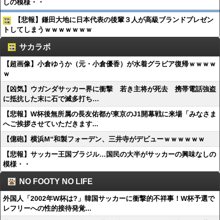
しの模様・・
【悲報】鎌田大地に日本代表の後輩３人が高級ブランドプレゼン
トしてしまうｗｗｗｗｗｗｗ
サカラボ
【超画像】小倉ゆうか（元・小倉優香）が水着グラビア復帰ｗｗｗｗ
ｗ
【凶気】ウガンダサッカー界に衝撃 若き主将が死去 携帯電話強盗
に抵抗した末に石で滅多打ち…
【悲報】W杯後無所属の長友佑都が東京のJ1開幕戦に来場「みなさま
へご挨拶させていただきます...
【億砲】横浜M“和製フォーデン、三井寺がデビューｗｗｗｗｗｗ
【悲報】サッカー王国ブラジル…国民の大半がサッカーの興味なしの
模様・・
NO FOOTY NO LIFE
外国人「2002年W杯は?」韓国サッカーに衝撃的不祥事！W杯予選で
レフリーへの性的接待発覚...