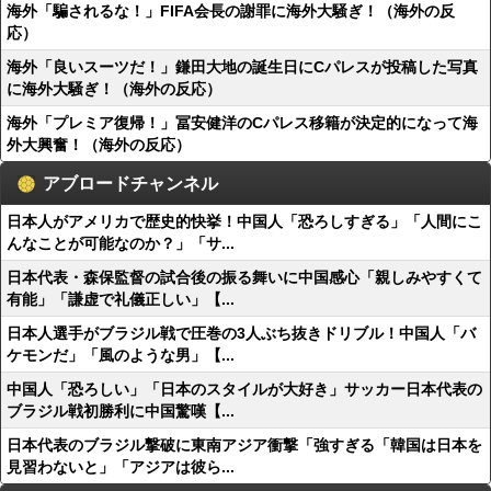
海外「騙されるな！」FIFA会長の謝罪に海外大騒ぎ！（海外の反
応）
海外「良いスーツだ！」鎌田大地の誕生日にCパレスが投稿した写真
に海外大騒ぎ！（海外の反応）
海外「プレミア復帰！」冨安健洋のCパレス移籍が決定的になって海
外大興奮！（海外の反応）
アブロードチャンネル
日本人がアメリカで歴史的快挙！中国人「恐ろしすぎる」「人間にこ
んなことが可能なのか？」「サ...
日本代表・森保監督の試合後の振る舞いに中国感心「親しみやすくて
有能」「謙虚で礼儀正しい」【...
日本人選手がブラジル戦で圧巻の3人ぶち抜きドリブル！中国人「バ
ケモンだ」「風のような男」【...
中国人「恐ろしい」「日本のスタイルが大好き」サッカー日本代表の
ブラジル戦初勝利に中国驚嘆【...
日本代表のブラジル撃破に東南アジア衝撃「強すぎる「韓国は日本を
見習わないと」「アジアは彼ら...