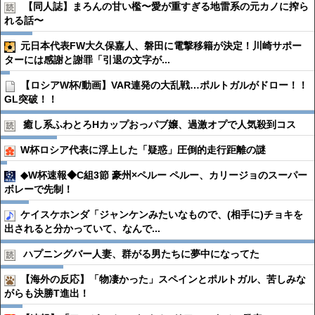
【同人誌】まろんの甘い檻〜愛が重すぎる地雷系の元カノに搾ら
れる話〜
元日本代表FW大久保嘉人、磐田に電撃移籍が決定！川崎サポー
ターには感謝と謝罪「引退の文字が...
【ロシアW杯/動画】VAR連発の大乱戦…ポルトガルがドロー！！
GL突破！！
癒し系ふわとろHカップおっパブ嬢、過激オプで人気殺到コス
W杯ロシア代表に浮上した「疑惑」圧倒的走行距離の謎
◆W杯速報◆C組3節 豪州×ペルー ペルー、カリージョのスーパー
ボレーで先制！
ケイスケホンダ「ジャンケンみたいなもので、(相手に)チョキを
出されると分かっていて、なんで...
ハプニングバー人妻、群がる男たちに夢中になってた
【海外の反応】「物凄かった」スペインとポルトガル、苦しみな
がらも決勝T進出！