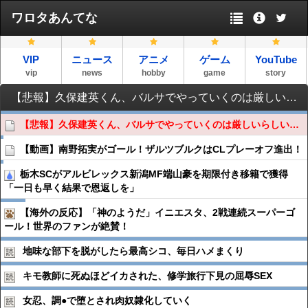
ワロタあんてな
VIP
ニュース
アニメ
ゲーム
YouTube
vip
news
hobby
game
story
【悲報】久保建英くん、バルサでやっていくのは厳しいらしい…
【悲報】久保建英くん、バルサでやっていくのは厳しいらしい…
【動画】南野拓実がゴール！ザルツブルクはCLプレーオフ進出！
栃木SCがアルビレックス新潟MF端山豪を期限付き移籍で獲得
「一日も早く結果で恩返しを」
【海外の反応】「神のようだ」イニエスタ、2戦連続スーパーゴ
ール！世界のファンが絶賛！
地味な部下を脱がしたら最高シコ、毎日ハメまくり
キモ教師に死ぬほどイカされた、修学旅行下見の屈辱SEX
女忍、調●︎で堕とされ肉奴隷化していく