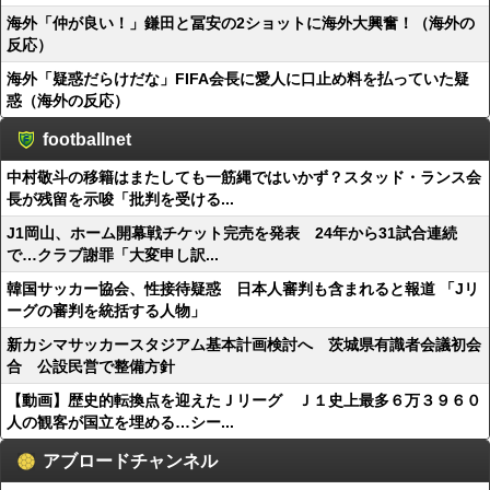
海外「仲が良い！」鎌田と冨安の2ショットに海外大興奮！（海外の
反応）
海外「疑惑だらけだな」FIFA会長に愛人に口止め料を払っていた疑
惑（海外の反応）
footballnet
中村敬斗の移籍はまたしても一筋縄ではいかず？スタッド・ランス会
長が残留を示唆「批判を受ける...
J1岡山、ホーム開幕戦チケット完売を発表 24年から31試合連続
で…クラブ謝罪「大変申し訳...
韓国サッカー協会、性接待疑惑 日本人審判も含まれると報道 「Jリ
ーグの審判を統括する人物」
新カシマサッカースタジアム基本計画検討へ 茨城県有識者会議初会
合 公設民営で整備方針
【動画】歴史的転換点を迎えたＪリーグ Ｊ１史上最多６万３９６０
人の観客が国立を埋める…シー...
アブロードチャンネル