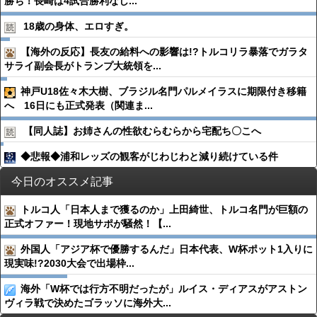
勝ち！長崎は4試合勝利なし...
18歳の身体、エロすぎ。
【海外の反応】長友の給料への影響は!?トルコリラ暴落でガラタ
サライ副会長がトランプ大統領を...
神戸U18佐々木大樹、ブラジル名門パルメイラスに期限付き移籍
へ 16日にも正式発表（関連ま...
【同人誌】お姉さんの性欲むらむらから宅配ち〇こへ
◆悲報◆浦和レッズの観客がじわじわと減り続けている件
今日のオススメ記事
トルコ人「日本人まで獲るのか」上田綺世、トルコ名門が巨額の
正式オファー！現地サポが騒然！【...
外国人「アジア杯で優勝するんだ」日本代表、W杯ポット1入りに
現実味!?2030大会で出場枠...
海外「W杯では行方不明だったが」ルイス・ディアスがアストン
ヴィラ戦で決めたゴラッソに海外大...