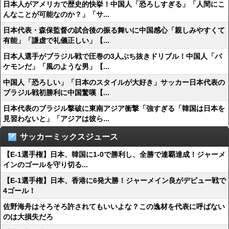
日本人がアメリカで歴史的快挙！中国人「恐ろしすぎる」「人間にこ
んなことが可能なのか？」「サ...
日本代表・森保監督の試合後の振る舞いに中国感心「親しみやすくて
有能」「謙虚で礼儀正しい」【...
日本人選手がブラジル戦で圧巻の3人ぶち抜きドリブル！中国人「バ
ケモンだ」「風のような男」【...
中国人「恐ろしい」「日本のスタイルが大好き」サッカー日本代表の
ブラジル戦初勝利に中国驚嘆【...
日本代表のブラジル撃破に東南アジア衝撃「強すぎる「韓国は日本を
見習わないと」「アジアは彼ら...
サッカーミックスジュース
【E-1選手権】日本、韓国に1-0で勝利し、全勝で連覇達成！ジャーメ
インのゴールを守り切る...
【E-1選手権】日本、香港に6発大勝！ジャーメイン良がデビュー戦で
4ゴール！
佐野海舟はそろそろ許されてもいいよな？この逸材を代表に呼ばない
のは大損失だろ