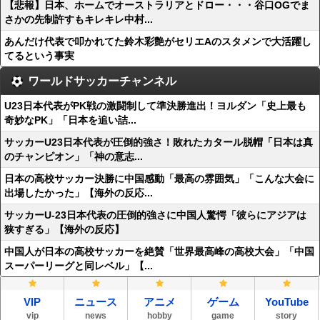
【悲報】日本、ホームでオーストラリアとドロー・・・谷口OGでま
さかの先制許すもキレキレ中村...
あんだけ代表で叩かれてた鈴木彩艶がセリエAのスタメンで大活躍し
てるという事実
ワールドサッカーチャンネル
U23日本代表がPK戦の激闘制して準決勝進出！ヨルダン「史上最も
奇妙なPK」「日本を追い詰...
サッカーU23日本代表が圧倒的強さ！敗れたカタール脱帽「日本は真
のチャンピオン」「神の意志...
日本の高校サッカー決勝に中国感動「最高の雰囲気」「こんな大会に
出場したかった」【海外の反応...
サッカーU-23日本代表の圧倒的強さに中国人驚愕「彼らにアジアは
狭すぎる」【海外の反応】
中国人が日本の高校サッカーを絶賛「世界最高峰の高校大会」「中国
スーパーリーグと同レベル」【...
VIP
ニュース
アニメ
ゲーム
YouTube
vip
news
hobby
game
story