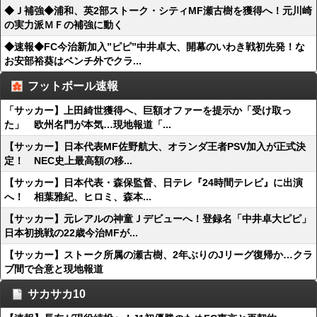
◆Ｊ補強◆浦和、英2部ストーク・シティMF瀬古樹を獲得へ！元川崎
の実力派ＭＦの補強に動く
◆速報◆FC今治新加入”ピピ”中井卓大、開幕のいわき戦初先発！な
お安部裕葵はベンチ外でクラ...
フットボール速報
「サッカー】上田綺世獲得へ、巨額オファーを提示か「受け取っ
た」 欧州名門が本気…現地報道「...
【サッカー】日本代表MF佐野航大、オランダ王者PSV加入が正式決
定！ NEC史上最高額の移...
【サッカー】日本代表・森保監督、日テレ『24時間テレビ』に出演
へ！ 相葉雅紀、ヒロミ、森本...
【サッカー】元レアルの神童Ｊデビューへ！登録名「中井卓大ピピ」
日本初挑戦の22歳今治MFが...
【サッカー】ストーク所属の瀬古樹、2年ぶりのJリーグ復帰か…クラ
ブ間で合意と現地報道
サカサカ10