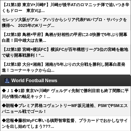
【J1第1節 東京V×川崎F】川崎が後半ATのロマニッチ弾で追いつき辛
くもドロー 東京Vは...
セレッソ大阪がアル・アハリからシリア代表FWパブロ・サバックを
獲得へ 2025年のKリーグ...
【J2第1節 鳥栖×甲府】鳥栖が好相性の甲府に2-0快勝で5年ぶり開幕
白星！田中雄大は古巣...
【J2第1節 宮崎×横浜FC】横浜FCが百年構想リーグ3位の宮崎を敵地
で破り開幕戦勝利！“...
【J2第1節 大分×湘南】湘南が5年ぶりの大分戦を勝利し開幕白星発
進！コーナーキックから山...
World Football News
◆Ｊ１◆1節 東京V×川崎F ヴェルディ先制で勝利目前も終了間際に平
川が痛恨の軸足キック！...
◆朗報◆プレミア昇格コヴェントリーMF坂元達裕、PSMでPSMエス
パニョール戦でゴール！
◆悲報◆藤枝MyFC率いる槙野智章監督、プラカードでおかしなサイ
ンを出し始めてしまう???...