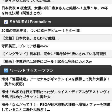
「多すぎると思っていたが退屈...
日本代表DF板倉滉、女優の川口春奈さんと結婚へ！交際１年、W杯
を終え決断（関連まとめ）
SAMURAI Footballers
20歳の市原吏音、ついに欧州デビュー！キター!!!!
【悲報】日本代表、またDFが離脱…
守田英正、プレミア移籍www
【イングランド】日本戦、完全に“選考試合”扱いされている可能性
【動画】伊東純也は冷静にゴール！試合は完全にカオスw
ワールドサッカーファン
海外「連覇確定」アーセナルがギマランイスを獲得して海外大騒ぎ！
（海外の反応）
海外「W杯では行方不明だったが」ルイス・ディアスがアストンヴィ
ラ戦で決めたゴラッソに海外大...
海外「なんだって？！」PSGが鈴木彩艶の獲得へ増額オファーを準備
していることに海外大騒ぎ！...