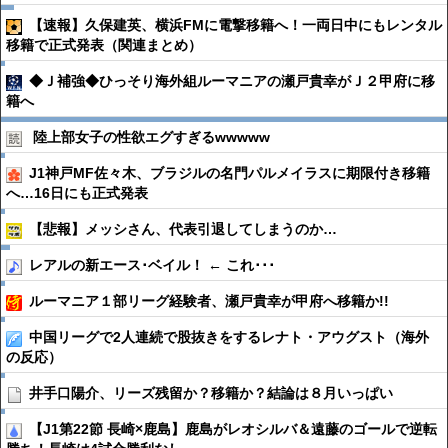
【速報】久保建英、横浜FMに電撃移籍へ！一両日中にもレンタル
移籍で正式発表（関連まとめ）
◆Ｊ補強◆ひっそり海外組ルーマニアの瀬戸貴幸がＪ２甲府に移
籍へ
陸上部女子の性欲エグすぎるwwwww
J1神戸MF佐々木、ブラジルの名門パルメイラスに期限付き移籍
へ…16日にも正式発表
【悲報】メッシさん、代表引退してしまうのか…
レアルの新エース･ベイル！ ← これ･･･
ルーマニア１部リーグ経験者、瀬戸貴幸が甲府へ移籍か!!
中国リーグで2人連続で股抜きをするレナト・アウグスト（海外
の反応）
井手口陽介、リーズ残留か？移籍か？結論は８月いっぱい
【J1第22節 長崎×鹿島】鹿島がレオシルバ＆遠藤のゴールで逆転