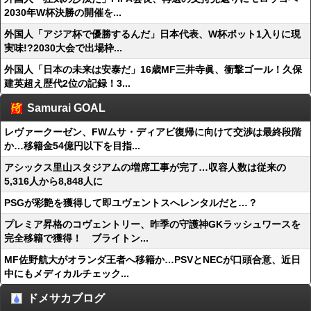
2030年W杯決勝の開催を...
外国人「アジア杯で優勝するんだ」日本代表、W杯ポット1入りに現
実味!?2030大会で出場枠...
外国人「日本の未来は安泰だ」16歳MF三井寺眞、衝撃ゴール！久保
建英超え歴代2位の記録！3...
Samurai GOAL
レヴァークーゼン、FWムサ・ディアビ復帰に向けて交渉は最終段階
か…移籍金54億円以下を目指...
アシックス里山スタジアムの増席工事が完了…収容人数は従来の
5,316人から8,848人に
PSGが彩艶を獲得して即ユヴェントスへレンタルだと…？
プレミア昇格のコヴェントリー、昨季の守護神GKラッシュワースを
完全移籍で獲得！ ブライトン...
MF佐野航大がオランダ王者へ移籍か…PSVとNECが口頭合意、近日
中にもメディカルチェック...
ドメサカブログ