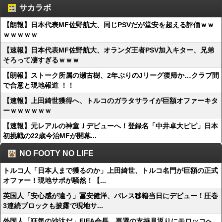
サカラボ
【朗報】日本代表MF佐野航大、同じPSVだが堂安を超える評価ｗｗ
ｗｗｗｗｗ
【速報】日本代表MF佐野航大、オランダ王者PSV加入キター、兄弟
そろって凄すぎるｗｗｗ
【朗報】ストーク所属の瀬古樹、2年ぶりのJリーグ復帰か…クラブ間
で合意と現地報道 ！！
【速報】上田綺世獲得へ、トルコのガラタサライが巨額オファーキタ
ーｗｗｗｗｗｗ
【速報】元レアルの神童Ｊデビューへ！登録名「中井卓大ピピ」日本
初挑戦の22歳今治MFが開幕...
NO FOOTY NO LIFE
トルコ人「日本人まで獲るのか」上田綺世、トルコ名門が巨額の正式
オファー！現地サポが騒然！【...
英国人「安心感が違う」冨安健洋、パレス移籍当日にデビュー！圧巻
3連続ブロックも披露で現地サ...
外国人「狂気の沙汰だ」FIFA会長、再選の支持見返りにモロッコへ