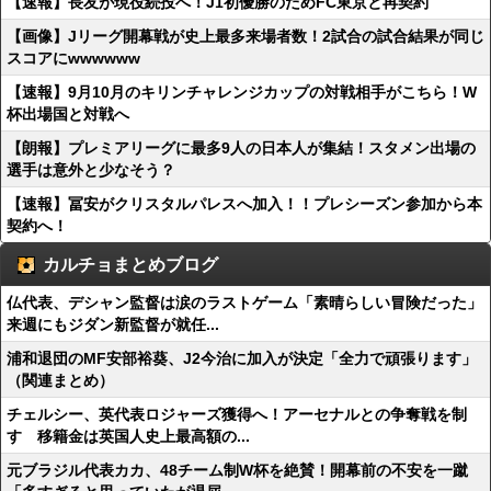
【速報】長友が現役続投へ！J1初優勝のためFC東京と再契約
【画像】Jリーグ開幕戦が史上最多来場者数！2試合の試合結果が同じ
スコアにwwwwww
【速報】9月10月のキリンチャレンジカップの対戦相手がこちら！W
杯出場国と対戦へ
【朗報】プレミアリーグに最多9人の日本人が集結！スタメン出場の
選手は意外と少なそう？
【速報】冨安がクリスタルパレスへ加入！！プレシーズン参加から本
契約へ！
カルチョまとめブログ
仏代表、デシャン監督は涙のラストゲーム「素晴らしい冒険だった」
来週にもジダン新監督が就任...
浦和退団のMF安部裕葵、J2今治に加入が決定「全力で頑張ります」
（関連まとめ）
チェルシー、英代表ロジャーズ獲得へ！アーセナルとの争奪戦を制
す 移籍金は英国人史上最高額の...
元ブラジル代表カカ、48チーム制W杯を絶賛！開幕前の不安を一蹴