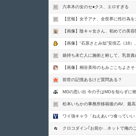
六本木の女のセ●︎クス、エロすぎる
【悲報】女子アナ、全世界に性行為を
【画像】陰キャ女さん、初めての美容
【画像】“石原さとみ似”安倍乙（18
娘持ち未亡人に施術と称して、乳首責め
【画像】桐谷美玲のもみごこちよさそう
前世の記憶あるけど質問ある？
MDの思い出 今の子はMDを知らずに
松本いちかの事務所移籍後のAV、最
ワイ強キャラ「ねえあいつ食っていい
クロコダイン｢お前か…ネットで俺の