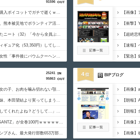
91596
【悲報】楽天、解約・購入ボイコットでガチで逝くｗｗｗｗ
【朗報】へずまりゅう、熊本被災地でボランティア活動をして皆を笑顔にするｗｗｗｗｗｗｗｗｗｗｗｗｗ
生活保護を打ち切られたニート（32）「今から全員ぶっ殺しに行ってやる」当然逮捕
【画像】大谷翔平、フィギュア化（53,350円）してしまうｗｗｗｗｗ
ジャンポケ斉藤の被害女性「事件後にバウムクーヘン売ったりTikTokライブしててムカついた」
25241
4
BIPブログ
95863
【悲報】キャバクラの女の子、お肉を噛み切れない顎になってしまう・・・
【超画像】本田望結の妹、本田望結より実ってしまう・・・
【謎】斉藤慎二「同意してくれたよね？どうして…」被害女性「彼は言葉が通じないモンスター」
【朗報】Amazonで「GANTZ」が全巻100円ｗｗｗｗｗｗｗｗｗｗ
【悲報】週刊少年ジャンプさん、最大発行部数653万部から急降下でついに100万部を割ってしまう