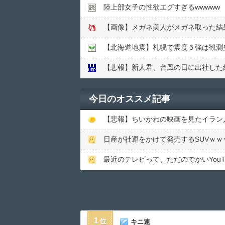
陸上部女子の性欲エグすぎるwwwww
【画像】メガネ美人がメガネ取った結
【北海道地震】札幌で震度５強は観測
【悲報】新人君、台風の日に出社した
今日のオススメ記事
日産が社運をかけて発売するSUVｗｗ
最近のテレビって、ただのでかいYouT
1
キニ速