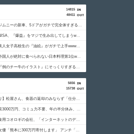
14815
48411
【画像】ジムニーの新車、5ドアがガチで完全体すぎるwwwwwww
ワイの新NISA、『爆益』をマジで生み出してしまうwwwwwwwww
【画像】美人女子高校生の『油絵』がガチで上手wwwwww
【画像】外国人が絶対に食べられない日本料理第1位wwwwwwwww
【画像】『例のチー牛のイラスト』にそっくりすぎる男の子wwwwwww
5656
15738
【画像あり】松屋さん、食器の返却のみならず「仕分け」まで客にやらせてしまうｗｗｗｗｗ
農家「年収3000万円、コミュ力不要、年の半分休み、午前で終わる仕事」←コイツ
【悲報】食用コオロギの会社、「インターネットのデマ」のせいで倒産ｗｗｗｗｗ
セクシー女優「熊本に300万円寄付します」 アンチ「汚い金ありがとう♥」