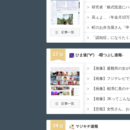
17
ひま速(°∀°) -暇つぶし速報-
【画像】避難所の女が
【画像】フジテレビで
【画像】相澤仁美のケ
【悲報】女性さん、お
19
マジキチ速報