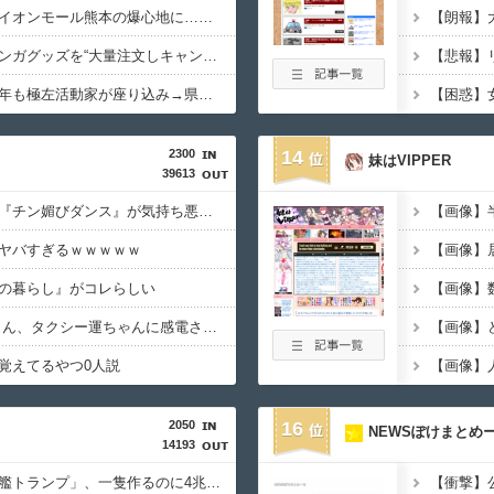
【熊本地震】専門家「イオンモール熊本の爆心地に…喫煙所と自販機」警察・消防「」←これ・・・
少年ジャンプの人気マンガグッズを“大量注文しキャンセル”繰り返したか 女逮捕 総額43億円以上
【動画】原爆の日に今年も極左活動家が座り込み→県警に強制排除される動画が話題に
2300
14
妹はVIPPER
39613
【動画】女子中学生の『チン媚びダンス』が気持ち悪い????
【画像】
ヤバすぎるｗｗｗｗｗ
の暮らし』がコレらしい
【画像】数
【動画】 女子中学生さん、タクシー運ちゃんに感電させられ死亡……
【画像】
覚えてるやつ0人説
2050
16
NEWSぽけまとめ
14193
トランプ肝入りの「戦艦トランプ」、一隻作るのに4兆円かかる模様ｗｗｗ