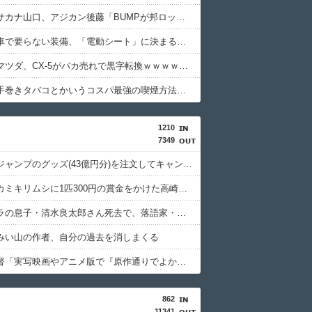
【衝撃】サカナ山口、アジカン後藤「BUMPが邦ロックを一変させた」←これｗｗｗｗｗ
【衝撃】車で要らない装備、「電動シート」に決まるｗｗｗｗｗ
【衝撃】マツダ、CX-5がバカ売れで黒字転換ｗｗｗｗｗ(※画像あり)
【衝撃】手巻きタバコとかいうコスパ最強の喫煙方法←これｗｗｗｗｗ
1210
7349
週間少年ジャンプのグッズ(43億円分)を注文してキャンセルした32歳女が逮捕
特定外来カミキリムシに1匹300円の賞金をかけた高崎市、初日に1170匹持ち込まれる
清水アキラの息子・清水良太郎さん死去で、落語家・柳家小はだが「いじめ」「暴行」被害告発
みい山の作者、自分の過去を消しまくる
押井守監督「実写映画やアニメ版で『原作通りでよかった』なんて感想は原作の成功体験を追体験したいだけ」
862
11341