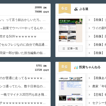
20995
6
ぶる速
70086
有吉「『俺テレビ見ない』って言う奴おかしいだろ。団子屋で『団子食べない』って言うか？」
ワイ手取り15万正社員→副業でウーバーやってるんやが金がない
売するSUVｗｗｗｗｗｗｗ
【悲報】Z世代「なんでセルフレジなのに自分で商品通さないといけないんだ」
ワンピース原作者・尾田栄一郎が描いた担当編集の似顔絵「ムダに東大卒」
5701
8
投資ちゃんねる
13728
【画像】福岡、こんなのが普通に走ってるｗｗｗｗｗｗｗｗｗｗｗｗｗｗｗｗ
体調不良で休んでパチンコ通ってたら、数十日単位の証拠写真撮られて会社クビになった
【悲報】NISA大暴落 一晩でマイナス20万円も吹き飛んだもよう
【画像】避難飯、レベチｗｗｗｗｗｗｗｗｗｗｗｗｗｗｗ