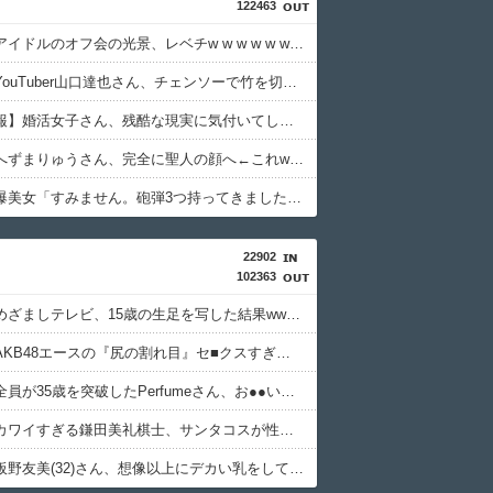
122463
【画像】アイドルのオフ会の光景、レベチw w w w w w w w w w w
【衝撃】YouTuber山口達也さん、チェンソーで竹を切るだけで600万再生を突破してしまう←正直、こう言うのでいいんだよなw w w w w w w w
【超絶悲報】婚活女子さん、残酷な現実に気付いてしまった結果…
【速報】へずまりゅうさん、完全に聖人の顔へ←これw w w w w w w w
【緊急】爆美女「すみません。砲弾3つ持ってきました」警察「！？」自衛隊「！？」→結果w w w w w w w w
22902
102363
【画像】めざましテレビ、15歳の生足を写した結果wwwww
【朗報】AKB48エースの『尻の割れ目』セ■クスすぎんだろwwwww
【朗報】全員が35歳を突破したPerfumeさん、お●●いwwww
【画像】カワイすぎる鎌田美礼棋士、サンタコスが性的すぎる
【画像】板野友美(32)さん、想像以上にデカい乳をしてしまうwww