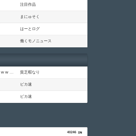
注目作品
まにゅそく
はーとログ
働くモノニュース
【悲報】ちいかわの映画を見たイラン人が激怒｢子供に見せる内容じゃない｡悪影響は計り知れない｣←これw w w w w w w w w
貧乏暇なり
ピカ速
ピカ速
40246