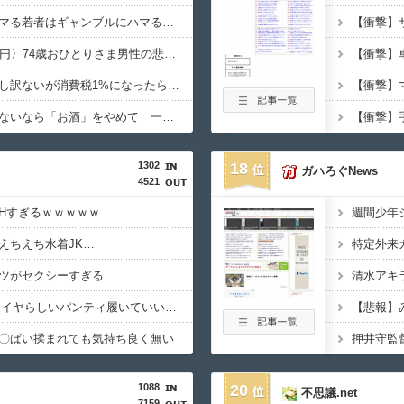
研究者「株式投資にハマる若者はギャンブルにハマる若者と同じ傾向がある」
高ぇよ…〈年金月10万円〉74歳おひとりさま男性の悲鳴。「惣菜すら手が出ない」
町のお弁当屋さん「申し訳ないが消費税1%になったらその分商品代を値上げするわ」 「うちも！」
「認知症」になりたくないなら「お酒」をやめて 一番認知症に良くないのは「お酒」と判明・・・
1302
18
ガハろぐNews
4521
Hすぎるｗｗｗｗｗ
えちえち水着JK…
ツがセクシーすぎる
【画像】JKってこんなイヤらしいパンティ履いていいの？ｗｗｗｗｗ
【悲報】
〇ぱい揉まれても気持ち良く無い
1088
20
不思議.net
7159