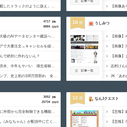
ブラジル「日本人を満載したトラックのように扱え」→ 差別として問題に→ 「一般的表現！」と弁明
4717
10
うしみつ
8884
【朗報】秋田に日本最大級のAIデータセンター建設へ 総事業費2兆円、UAEが巨額投資を協議
【衝撃】ジャンプストアで大量注文→キャンセルを繰り返した32歳女を逮捕 238アカウント、総額43億円超「注文したことで欲求が満たされた」
んで絶対に作れないん？
【中国】毎年恒例の大洪水、今年もヤバい 湖北省秭帰県で山洪水が市街地を直撃、工場浸水・車両が次々流される
志村けん
【悲報】週刊少年ジャンプ、史上初の100万部割れ 全盛期653万部から98万部に…紙の雑誌「100万部超え」が消滅
3052
12
なんJクエスト
25734
中国製ルーター20機種に外部から完全制御できる機能が仕込まれていたことが判明・・・
元キャバ嬢のMINAさん（みなちゃん）が配信中に亡くなったのではないかとX上で話題に（※動画あり）