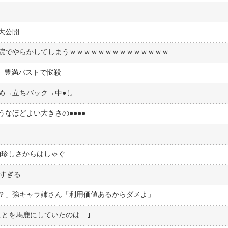
大公開
院でやらかしてしまうｗｗｗｗｗｗｗｗｗｗｗｗｗｗ
）、豊満バストで悩殺
→立ちバック→中●︎し
なほどよい大きさの●●●●
物珍しさからはしゃぐ
高すぎる
？」強キャラ姉さん「利用価値あるからダメよ」
ことを馬鹿にしていたのは…｣