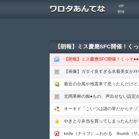
VIP
野球
【朗報】ミス慶應SFC開催！く
【朗報】ミス慶應SFC開催！くっそ●
【画像】ガタイ良すぎる水着美女がﾒﾁ
最近の台風や地震来て思ったんだけど
北岡果林の痴●︎もの、声出せない設定
オーキド「こいつは謎の草だからナゾ
やきとり弁当を買ってしまったんだが
knife（ナイフ）→わかる thumb（