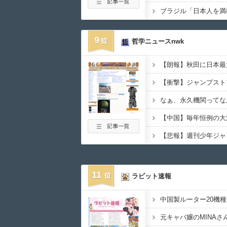
9
哲学ニュースnwk
なぁ、永久機関ってな
11
ラビット速報