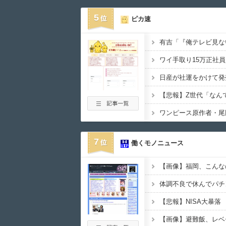
5
ピカ速
日産が社運をかけて発
7
働くモノニュース