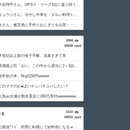
【朗報】大谷翔平さん、OPSナ・リーグ1位に返り咲くｗｗｗｗｗｗｗｗｗｗ
【悲報】リュウジさん、冷やし中華を「ダルい料理トップ10」に認定・・・・・・・・・
【困惑】女さん、被災地に手作りおにぎりを出荷・・・・・・・・・
2084
10638
半世紀以上前の母子手帳、迫真すぎて草
【画像】居酒屋上司「おい、この中から適当に2～3品頼んでおいてくれや」
年前の米、5kg1150円wwww
どのママのお●ぱいチュパチュパしたい？
【画像】人気av女優が熊本震災に300万寄付wwwwwwwwwwww
1510
ーる
10515
【衝撃】公務員ワイ、民間に転職して給料倍になるｗｗｗｗｗ