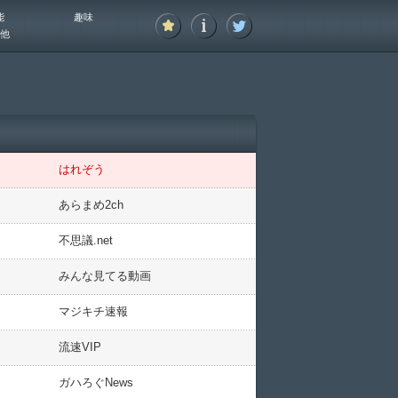
能
趣味
他
はれぞう
あらまめ2ch
不思議.net
みんな見てる動画
マジキチ速報
流速VIP
ガハろぐNews