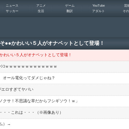
ニュース
アニメ
ゲーム
YouTube
芸
サッカー
生活
翻訳
アダルト
その
っそ●●かわいい５人がオナペットとして登場！
●かわいい５人がオナペットとして登場！
ｬｼｺｗｗｗｗｗｗｗｗｗｗｗｗｗ
、オール電化ってダメじゃね？
がエロすぎてヤバい
ノクサ！不思議な草だからフシギソウ！ｗ」
・・・これは・・・（※画像あり）
サム）→