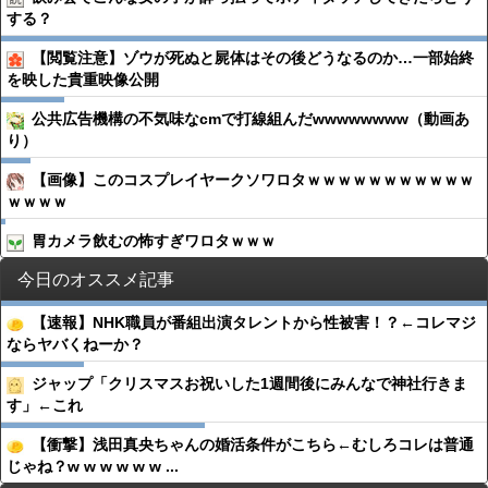
する？
【閲覧注意】ゾウが死ぬと屍体はその後どうなるのか…一部始終
を映した貴重映像公開
公共広告機構の不気味なcmで打線組んだwwwwwwww（動画あ
り）
【画像】このコスプレイヤークソワロタｗｗｗｗｗｗｗｗｗｗｗ
ｗｗｗｗ
胃カメラ飲むの怖すぎワロタｗｗｗ
今日のオススメ記事
【速報】NHK職員が番組出演タレントから性被害！？←コレマジ
ならヤバくねーか？
ジャップ「クリスマスお祝いした1週間後にみんなで神社行きま
す」←これ
【衝撃】浅田真央ちゃんの婚活条件がこちら←むしろコレは普通
じゃね？w w w w w w ...