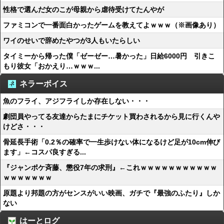
性格で選んだ女のこが母親から虐待受けてたんやが
ファミコンで一番面白かったゲームを教えてよｗｗｗ（※画像あり）
ワイのせいで辞めたやつが3人もいたらしい
タイミーから帰った僕「ゼーゼー…暑かった」日給6000円 引きこ
もり彼女「おかえり…ｗｗｗ...
ネラーボイス
魚のフライ、アジフライしか存在しない・・・
劇団員やってる友達からたまにチケット買わされるから見に行くんや
けどさ・・・
骨延長手術「0.2％の確率で一生歩けない体になるけど足が10cm伸び
ます」←コスパ良すぎる...
『ジャンポケ斉藤、懲役7年の求刑』←これｗｗｗｗｗｗｗｗｗｗｗ
ｗｗｗｗｗｗｗ
原題より邦題の方がセンスがいい映画、ガチで『最強のふたり』しか
ない
はーとログ