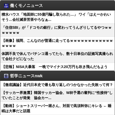
働くモノニュース
積水ハウス「地面師に55億円騙し取られた…」 ワイ「はえーかわい
そう…会社滅茶苦茶やろなぁ...
「住信SBI」が「ドコモの銀行」に変わってうんざりしてるやつｗｗ
ｗｗｗｗｗ
【画像】福岡、こんなのが普通に走ってるｗｗｗｗｗｗｗｗｗｗｗｗ
ｗｗｗｗ
体調不良で休んでパチンコ通ってたら、数十日単位の証拠写真撮られ
て会社クビになった
【悲報】NISA大暴落 一晩でマイナス20万円も吹き飛んだもよう
哲学ニュースnwk
【徹底議論】近代日本史で最も取り返しのつかなかった失敗って何？
【サッカー界激震】韓国サッカー協会、W杯予選の審判に“性接待”し
ていたことが発覚 協会カー...
【動画】ショートスリーパー堀さん、対面で高須幹弥にキレる ← 睡
眠は大事だと話題