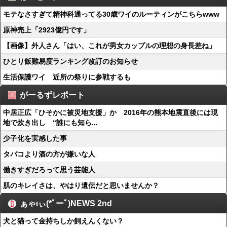
モテなさすぎて精神科通ってる30歳ワイのルーティンがこちらwww
原神売上「2923億円です」
【画像】外人さん「はい、これが男女カップルの理想の身長差ね」
ひとり飯難易度ランキング改訂のお知らせ
生活保護ワイ 近所の祭りに参戦するも
がーるずレポート
中居正広「ひそかに被災地支援」か 2016年の熊本地震直後には現
地で炊き出し “誰にも知ら...
少子化を実感した事
タバコより酒の方が嫌いな人
働きすぎだろって思う芸能人
肌のキレイさは、やはり遺伝だと思いませんか？
ぁゃιぃ(*ﾟーﾟ)NEWS 2nd
犬と猫って金持ちしか飼えんくない？