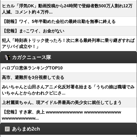
ヒカル「浮気OK」動画投稿から24時間で登録者数500万人割れ12万
人減、コメント約４万件...
【朗報】ワイ、5年半勤めた会社の最終出勤を無事に終える
【悲報】ま○こワイ、お金がない
犯人「時刻表トリック使ったろ！次に来る最終列車に乗り継ぎすれば
アリバイ成立や！」
カガクニュース隊
ハロプロ恵体ランキングTOP10
高市、避難所を3分視察して去る
みいちゃんと山田さんアニメ化反対署名始まる「うちの娘は職場でみ
いちゃんとからかわれクビにさ...
上村麗菜ちゃん、現アイドル界最高の美少女に就任してしまう
【悲報】すき家、炎上 wwwwwwwwwww wwwwwwwwwww
wwwwwwwwww...
あらまめ2ch