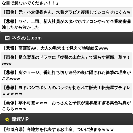
な目で見ないでください！！」
【画像】元・小倉優香さん、水着グラビア復帰してシコらせにくるｗ
【悲報】ワイ、上司、新入社員がスタバでパソコンやって企業秘密漏
洩したから泣かした
ネタめし.com
【悲報】高画質AV、大人の毛穴まで見えて地獄絵図www
【画像】足立梨花のドラマに「復讐の未亡人」で漏らす新郎、草ァ！
www
【悲報】所ジョージ、番組打ち切り連発の裏に隠された衝撃の理由が
これwww
【悲報】ヨドバシでポケカのパックが切られて販売！転売屋ブチギレ
ｗｗｗｗｗ
【画像】草不可避ｗｗｗ おっさんと子供が違和感すぎる集合写真が
こちらｗｗｗ
流速VIP
【都道府県】各地方を代表するお土産、ついに決まるｗｗｗ