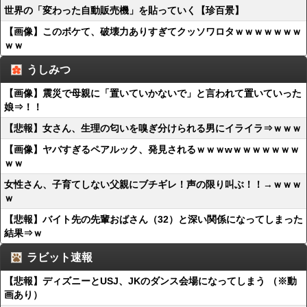
世界の「変わった自動販売機」を貼っていく【珍百景】
【画像】このボケて、破壊力ありすぎてクッソワロタｗｗｗｗｗｗｗ
ｗｗ
うしみつ
【画像】震災で母親に「置いていかないで」と言われて置いていった
娘⇒！！
【悲報】女さん、生理の匂いを嗅ぎ分けられる男にイライラ⇒ｗｗｗ
【画像】ヤバすぎるペアルック、発見されるｗｗｗwｗｗｗｗｗｗｗ
ｗｗ
女性さん、子育てしない父親にブチギレ！声の限り叫ぶ！！→ｗｗｗ
ｗ
【悲報】バイト先の先輩おばさん（32）と深い関係になってしまった
結果⇒ｗ
ラビット速報
【悲報】ディズニーとUSJ、JKのダンス会場になってしまう （※動
画あり）