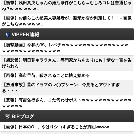
【衝撃】浅田真央ちゃんの婚活条件がこちら←むしろコレは普通じゃ
ね？w w w w w w ...
【画像】お前らこの超美人容疑者が、整形か否か判定して！！→画像
がこちらw w w w w ...
VIPPER速報
【衝撃動画】令和のJS、レベチｗｗｗｗｗｗｗｗｗｗｗｗｗｗｗｗ
ｗｗｗｗｗｗｗｗｗｗｗｗｗｗ
【超悲報】明日花キララさん、専門家からあまりにも非情な一言を告
げられる
【画像】高市早苗、殺されることに怯え始める
【放送事故】昔のドラマのレ◯プシーン、今見るとアウトすぎ
る・・・
【悲報】有吉弘行さん、また匂わせポストｗｗｗｗｗｗｗｗｗｗｗｗ
ｗｗｗｗｗ
BIPブログ
【画像】日本のOL、やはりシコすぎることが判明wwww