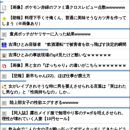
【画像】ポケモン赤緑のファミ通クロスレビュー点数wwwwww
【朗報】料理下手くそ俺くん、普通に美味そうなカツ丼を作って
しまう（※画像あり）
童貞ボッチがヤリサーに入った結果wwwww
吉澤ひとみ容疑者 “飲酒運転”で被害者を吹っ飛ばす決定的瞬間
吉澤ひとみの事故現場のgif見たけど酷いなｗｗｗｗｗｗ
【画像】男と女の『ぽっちゃり』の違いがこちらｗｗｗｗｗｗｗ
【悲報】新卒ちゃん(22)、ほぼ仕事が膣土方
女がレイプされそうな時に男を萎えさせられる言葉は「実はわた
し男なの」と「性病持ちなの」しか...
陸上部女子の性欲エグすぎるwwwww
【同人誌】露出メイド服で無理やり客のチ●︎ポを咥えさせられ、
理性が壊れていく人妻【10円セール】
飲み会でこんな女の子が酔っ払ってボディタッチしてきたらどう