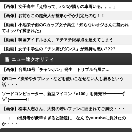
【画像】女子高生「え待って、パパが隣りの車両いる。。。」
【画像】お前らこの超美人が整形か否か判定たのむ！！
【動画】小池栄子似のGカップ女子高生「知らないオジさんに襲われ
てオッパイ揉まれた」
【動画】韓国アイドルさん、ヱチヱチ限界点を超えてしまう
【動画】女子中学生の『チン媚びダンス』が気持ち悪い????
ニュー速クオリティ
【画像】台風15号「チャンホン」発生 トリプル台風に…
QRコード決済やタブレットなどを使いこなせない人も居るという
話・・・
ソードコンピューター、新型マイコン「c100」を発売ｷﾀ━━━━(ﾟ
∀ﾟ)━━━━!!
【画像】松本人志さん、大勢の若いファンに囲まれてご満悦・・・
ニコニコ出身者が豪華すぎると話題に なんでyoutubeに負けたの
か・・・