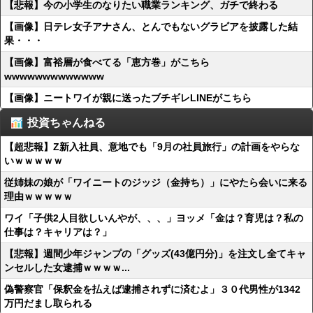
【悲報】今の小学生のなりたい職業ランキング、ガチで終わる
【画像】日テレ女子アナさん、とんでもないグラビアを披露した結
果・・・
【画像】富裕層が食べてる「恵方巻」がこちら
wwwwwwwwwwwww
【画像】ニートワイが親に送ったブチギレLINEがこちら
投資ちゃんねる
【超悲報】Z新入社員、意地でも「9月の社員旅行」の計画をやらな
いｗｗｗｗｗ
従姉妹の娘が「ワイニートのジッジ（金持ち）」にやたら会いに来る
理由ｗｗｗｗｗ
ワイ「子供2人目欲しいんやが、、、」ヨッメ「金は？育児は？私の
仕事は？キャリアは？」
【悲報】週間少年ジャンプの「グッズ(43億円分)」を注文し全てキャ
ンセルした女逮捕ｗｗｗｗ...
偽警察官「保釈金を払えば逮捕されずに済むよ」３０代男性が1342
万円だまし取られる