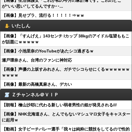
【画像】生活保護女「これが私の今月の家計簿です。これのどこ
が“いい思い”してるんですか･･...
【画像】見せブラ、流行る！！！！！⇒ｗｗ
いたしん
【画像】「すんげえ」143センチ Iカップ 38kgのアイドル塩望ももこ
が話題にｗｗｗｗｗ
【画像】小池里奈のYouTubeがあたシコ過ぎるｗ
瀬戸環奈さん、台湾のファンに神対応
【画像】声優の上坂すみれさん、ガチでシコらせにくるｗｗｗｗｗｗ
ｗｗｗｗ
【画像】最新の高橋真麻さん、デカい
Ｚチャンネル＠ＶＩＰ
【朗報】檜山沙耶に代わる新しい弱者男性の姫が発見される///
【画像】NHK北海道さん、とんでもないマシュマロ女子をキャスター
に起用ｗ
【動画】女子ビーチバレー選手「我々は純粋に競技をしてるので性的