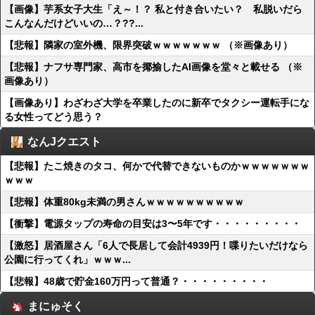
【画像】芋系女子大生「え～！？ 私と付き合いたい？ 私脱いだら
こんなんだけどいいの…？??...
【悲報】隣家の室外機、限界突破ｗｗｗｗｗｗｗ （※画像あり）
【悲報】ナフサ専門家、高市を揶揄したAI画像を堂々と載せる （※
画像あり）
【画像あり】わざわざ大学を卒業したのに新卒でタクシー運転手にな
る女性ってどう思う？
なんJクエスト
【悲報】たこ焼きのタコ、何かで代替できないものかｗｗｗｗｗｗｗ
ｗｗｗ
【悲報】体重80kg未満の男さんｗｗｗｗｗｗｗｗｗｗ
【衝撃】電源タップの寿命の目安は3〜5年です・・・・・・・・・
【激怒】居酒屋さん「6人で長居して会計4939円！喋りたいだけなら
公園に行ってくれ」ｗｗｗ...
【悲報】48歳で貯金160万円って普通？・・・・・・・・・
まにゅそく