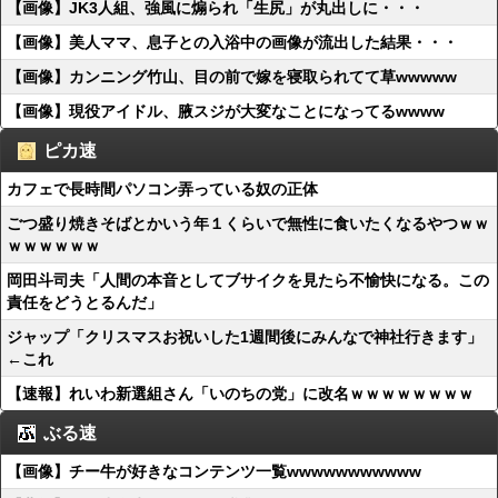
【画像】JK3人組、強風に煽られ「生尻」が丸出しに・・・
【画像】美人ママ、息子との入浴中の画像が流出した結果・・・
【画像】カンニング竹山、目の前で嫁を寝取られてて草wwwww
【画像】現役アイドル、腋スジが大変なことになってるwwww
ピカ速
カフェで長時間パソコン弄っている奴の正体
ごつ盛り焼きそばとかいう年１くらいで無性に食いたくなるやつｗｗ
ｗｗｗｗｗｗ
岡田斗司夫「人間の本音としてブサイクを見たら不愉快になる。この
責任をどうとるんだ」
ジャップ「クリスマスお祝いした1週間後にみんなで神社行きます」
←これ
【速報】れいわ新選組さん「いのちの党」に改名ｗｗｗｗｗｗｗｗ
ぶる速
【画像】チー牛が好きなコンテンツ一覧wwwwwwwwwww