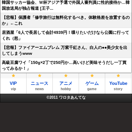
韓国サッカー協会、Ｗ杯アジア予選で外国人審判員に性的接待か…韓
国放送局が独占報道 [王子...
【悲報】保護者「修学旅行は無料化するべき。体験格差を放置するの
か」←これ
居酒屋「6人で長居して会計4939円！喋りたいだけなら公園に行って
くれ（怒」
【悲報】ファイアーエムブレム 万紫千紅さん、白人の●●美少女を出
してしまうwww
高級豆腐ワイ「150g×2丁で250円か…高いけど美味そうだし一丁買
ってみるか！」
VIP
ニュース
アニメ
ゲーム
YouTube
vip
news
hobby
game
story
©2011
ワロタあんてな