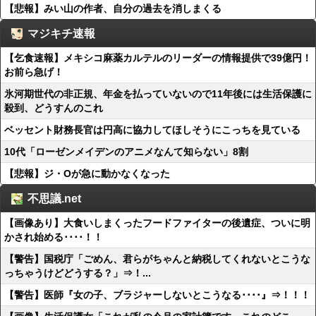
【悲報】みい山の作者、自分の過去を消しまくる
マジキチ速報
【乞食速報】メキシコ麻薬カルテルのリーダーの情報提供で39億円！
お前ら急げ！
氷河期世代の非正規、年金を払っていないので11年後には生活保護に
殺到、どうすんのこれ
ベッセント財務長官は円高に協力してほしそうにこっちを見ている
10代「ローゼンメイデンのアニメなんて知らない」8割
【悲報】ジ・Oが急に動かなくなった
不思議.net
【画像あり】大食いしまくったフードファイターの後遺症、ついに明
かされ始める････！！
【警告】国税庁「ごめん、君らがちゃんと納税してくれないとこうな
っちゃうけどどうする？」⇒！...
【警告】医師『女の子、ブラジャーしないとこうなる････』⇒！！！