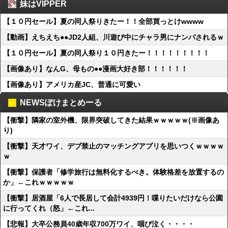
妹はVIPPER
【１０円セール】夏の同人祭りきたー！！全部買っとけwwww
【動画】えちえち●●JD2人組、川遊び中にチャラ男にナンパされるｗ
【１０円セール】夏の同人祭り１０円きたー！！！！！！！！！
【画像あり】なんG、母もの●●漫画大好き部！！！！！！
【画像あり】アメリカ産JC、普通に可愛い
NEWSぽけまとめーる
【衝撃】隣家の室外機、限界突破してきた結果ｗｗｗｗｗ(※画像あ
り)
【衝撃】天才ワイ、デブ禁止のマッチングアプリを思いつくｗｗｗｗ
ｗ
【衝撃】保護者「修学旅行は無料化するべき。体験格差を放置するの
か」←これｗｗｗｗｗ
【衝撃】居酒屋「6人で長居して会計4939円！喋りたいだけなら公園
に行ってくれ（怒」←これ...
【悲報】大卒公務員40歳年収700万ワイ、咽び泣く・・・・