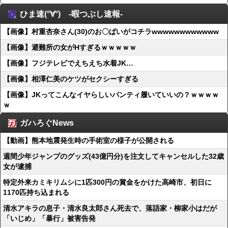
ひま速(°∀°) -暇つぶし速報-
【画像】村重杏奈さん(30)のお〇ぱいがコチラwwwwwwwwwwww
【画像】避難所の女がHすぎるｗｗｗｗｗ
【画像】フジテレビでえちえち水着JK…
【画像】相澤仁美のケツがセクシーすぎる
【画像】JKってこんなイヤらしいパンティ履いていいの？ｗｗｗｗ
ｗ
ガハろぐNews
【動画】熊本地震発生時の手術室の様子が公開される
週間少年ジャンプのグッズ(43億円分)を注文してキャンセルした32歳
女が逮捕
特定外来カミキリムシに1匹300円の賞金をかけた高崎市、初日に
1170匹持ち込まれる
清水アキラの息子・清水良太郎さん死去で、落語家・柳家小はだが
「いじめ」「暴行」被害告発