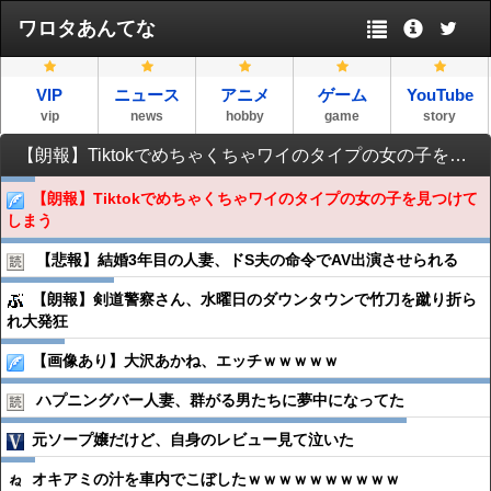
ワロタあんてな
VIP
ニュース
アニメ
ゲーム
YouTube
vip
news
hobby
game
story
【朗報】Tiktokでめちゃくちゃワイのタイプの女の子を見つけてしまう
【朗報】Tiktokでめちゃくちゃワイのタイプの女の子を見つけて
しまう
【悲報】結婚3年目の人妻、ドS夫の命令でAV出演させられる
【朗報】剣道警察さん、水曜日のダウンタウンで竹刀を蹴り折ら
れ大発狂
【画像あり】大沢あかね、エッチｗｗｗｗｗ
ハプニングバー人妻、群がる男たちに夢中になってた
元ソープ嬢だけど、自身のレビュー見て泣いた
オキアミの汁を車内でこぼしたｗｗｗｗｗｗｗｗｗｗ