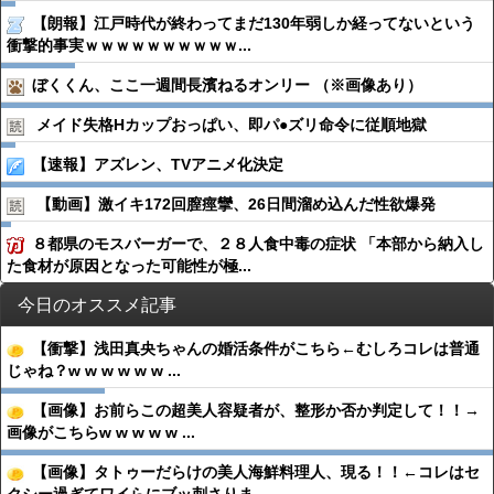
【朗報】江戸時代が終わってまだ130年弱しか経ってないという
衝撃的事実ｗｗｗｗｗｗｗｗｗｗ...
ぼくくん、ここ一週間長濱ねるオンリー （※画像あり）
メイド失格Hカップおっぱい、即パ●︎ズリ命令に従順地獄
【速報】アズレン、TVアニメ化決定
【動画】激イキ172回膣痙攣、26日間溜め込んだ性欲爆発
８都県のモスバーガーで、２８人食中毒の症状 「本部から納入し
た食材が原因となった可能性が極...
今日のオススメ記事
【衝撃】浅田真央ちゃんの婚活条件がこちら←むしろコレは普通
じゃね？w w w w w w ...
【画像】お前らこの超美人容疑者が、整形か否か判定して！！→
画像がこちらw w w w w ...
【画像】タトゥーだらけの美人海鮮料理人、現る！！←コレはセ