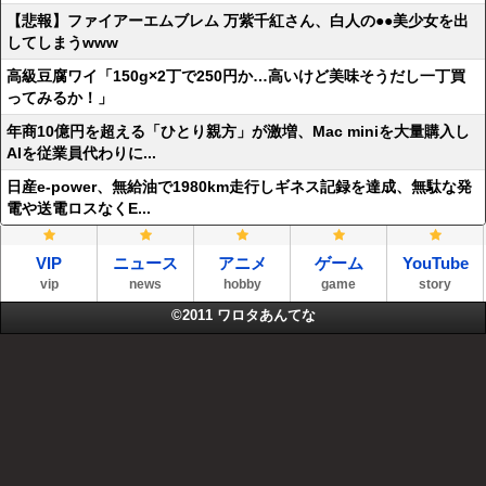
【悲報】ファイアーエムブレム 万紫千紅さん、白人の●●美少女を出
してしまうwww
高級豆腐ワイ「150g×2丁で250円か…高いけど美味そうだし一丁買
ってみるか！」
年商10億円を超える「ひとり親方」が激増、Mac miniを大量購入し
AIを従業員代わりに...
日産e-power、無給油で1980km走行しギネス記録を達成、無駄な発
電や送電ロスなくE...
VIP
ニュース
アニメ
ゲーム
YouTube
vip
news
hobby
game
story
©2011
ワロタあんてな