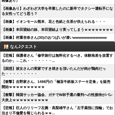
画像あり）
【画像あり】わざわざ大学を卒業したのに新卒でタクシー運転手にな
る女性ってどう思う？
【画像】イオンモール熊本、花と色紙と生茶が供えられる・・・
【画像】本田望結の妹、本田望結より実ってしまうｗｗｗｗｗｗｗｗ
【画像】村重杏奈さん(30)のおつぱいが凄いwwwwwwwwwwww
なんJクエスト
【悲報】保護者さん「修学旅行は無料化するべき。体験格差を放置す
るのか」←これ・・・・・・・...
【困惑】彼女さんの実家ですき焼きを頂いたんだが肉が鶏肉だっ
た・・・・・・・・・
【衝撃】吉野家さん、1498円の「極旨牛鉄板ステーキ定食」を販売
開始ｗｗｗｗｗｗｗｗｗｗ
【衝撃】韓国サッカー協会、ガチでW杯予選の審判への性接待がバレ
大炎上ｗｗｗｗｗｗｗｗｗｗ
【悲報】巨人のリリーフ左腕・高梨雄平さん「左手薬指に指輪」でお
泊まり不倫愛を報じられるｗｗ...