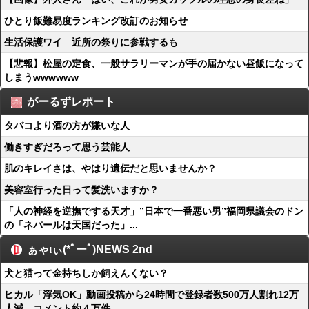
ひとり飯難易度ランキング改訂のお知らせ
生活保護ワイ 近所の祭りに参戦するも
【悲報】松屋の定食、一般サラリーマンが手の届かない昼飯になって
しまうwwwwww
がーるずレポート
タバコより酒の方が嫌いな人
働きすぎだろって思う芸能人
肌のキレイさは、やはり遺伝だと思いませんか？
美容室行った日って髪洗いますか？
「人の神経を逆撫でする天才」”日本で一番悪い男”福岡県議会のドン
の「ネパールは天国だった」...
ぁゃιぃ(*ﾟーﾟ)NEWS 2nd
犬と猫って金持ちしか飼えんくない？
ヒカル「浮気OK」動画投稿から24時間で登録者数500万人割れ12万
人減、コメント約４万件...