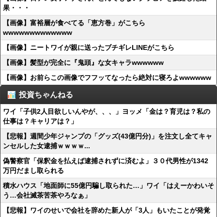
果・・・
【画像】富裕層が食べてる「恵方巻」がこちら
wwwwwwwwwwwww
【画像】ニートワイが親に送ったブチギレLINEがこちら
【画像】髪型が完全に『鬼頭』な女キャラwwwwww
【画像】お前らこの画像でフフッてなったら絶対に寝ろよwwwwww
投資ちゃんねる
ワイ「子供2人目欲しいんやが、、、」ヨッメ「金は？育児は？私の
仕事は？キャリアは？」
【悲報】週間少年ジャンプの「グッズ(43億円分)」を注文し全てキャ
ンセルした女逮捕ｗｗｗｗ...
偽警察官「保釈金を払えば逮捕されずに済むよ」３０代男性が1342
万円だまし取られる
積水ハウス「地面師に55億円騙し取られた…」ワイ「はえーかわいそ
う…会社滅茶苦茶やろなぁ」
【悲報】ワイのせいで会社を辞めた新人が「3人」もいたことが発覚