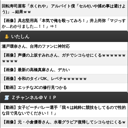
回転寿司屋客「水くれや」 アルバイト僕「セルf(いや揉め事は避けよ
う)」→結果ｗｗ
【画像】具志堅用高「本気で俺を殴ってみろ！」井上尚弥「マジっす
か…わかりました…！！」⇒！
いたしん
瀬戸環奈さん、台湾のファンに神対応
【画像】声優の上坂すみれさん、ガチでシコらせにくるｗｗｗｗｗｗ
ｗｗｗｗ
【画像】最新の高橋真麻さん、デカい
【画像】令和のタイパJK、レベチｗｗｗｗｗｗ
【動画】エッチなJCの修行見つかる
Ｚチャンネル＠ＶＩＰ
【動画】女子ビーチバレー選手「我々は純粋に競技をしてるので性的
な目で見ないでください！！」
【画像】元・小倉優香さん、水着グラビア復帰してシコらせにくるｗ