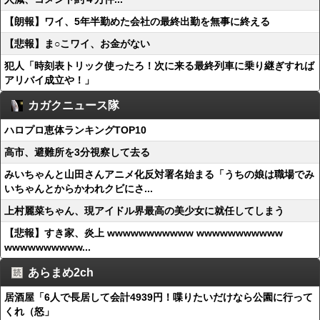
【朗報】ワイ、5年半勤めた会社の最終出勤を無事に終える
【悲報】ま○こワイ、お金がない
犯人「時刻表トリック使ったろ！次に来る最終列車に乗り継ぎすれば
アリバイ成立や！」
カガクニュース隊
ハロプロ恵体ランキングTOP10
高市、避難所を3分視察して去る
みいちゃんと山田さんアニメ化反対署名始まる「うちの娘は職場でみ
いちゃんとからかわれクビにさ...
上村麗菜ちゃん、現アイドル界最高の美少女に就任してしまう
【悲報】すき家、炎上 wwwwwwwwwww wwwwwwwwwww
wwwwwwwwww...
あらまめ2ch
居酒屋「6人で長居して会計4939円！喋りたいだけなら公園に行って
くれ（怒」