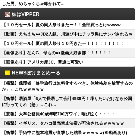
した男、めちゃくちゃ叩かれて...
妹はVIPPER
【１０円セール】夏の同人祭りきたー！！全部買っとけwwww
【動画】えちえち●●JD2人組、川遊び中にチャラ男にナンパされるｗ
【１０円セール】夏の同人祭り１０円きたー！！！！！！！！！
【画像あり】なんG、母もの●●漫画大好き部！！！！！！
【画像あり】アメリカ産JC、普通に可愛い
NEWSぽけまとめーる
【衝撃】保護者「修学旅行は無料化するべき。体験格差を放置するの
か」←これｗｗｗｗｗ
【衝撃】居酒屋「6人で長居して会計4939円！喋りたいだけなら公園
に行ってくれ（怒」←これ...
【悲報】大卒公務員40歳年収700万ワイ、咽び泣く・・・・
【衝撃】イギリス、タバコ販売禁止法案が可決されるｗｗｗｗｗ
【衝撃】手術中に熊本地震が直撃した結果ｗｗｗｗｗ(※動画あり)