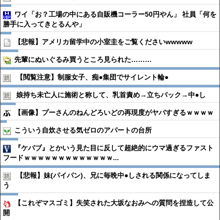
ワイ「お？工場の中にある自販機コーラー50円やん」 社員「何を
勝手に入ってきとるんや」
【悲報】アメリカ留学中の小室圭をご覧くださいwwwww
先輩にぬいぐるみ買うところ見られた………
【閲覧注意】制服女子、痴●︎集団でサイレント輪●︎
娘持ち未亡人に施術と称して、乳首責め→立ちバック→中●︎し
【画像】プーさんのねんどろいどの再現度がヤバすぎるｗｗｗｗ
こういう自炊させる気ゼロのアパートの台所
『ケバブ』とかいう見た目に反して超絶的にウマ過ぎるファスト
フードｗｗｗｗｗｗｗｗｗｗｗｗｗ...
【悲報】妹(パイパン)、兄に毎晩中●︎しされる関係になってしま
う
【これぞマスゴミ】失笑された大坂なおみへの質問を捏造して公
開