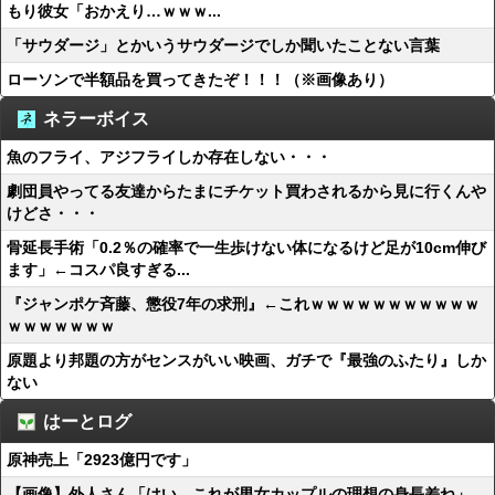
もり彼女「おかえり…ｗｗｗ...
「サウダージ」とかいうサウダージでしか聞いたことない言葉
ローソンで半額品を買ってきたぞ！！！（※画像あり）
ネラーボイス
魚のフライ、アジフライしか存在しない・・・
劇団員やってる友達からたまにチケット買わされるから見に行くんや
けどさ・・・
骨延長手術「0.2％の確率で一生歩けない体になるけど足が10cm伸び
ます」←コスパ良すぎる...
『ジャンポケ斉藤、懲役7年の求刑』←これｗｗｗｗｗｗｗｗｗｗｗ
ｗｗｗｗｗｗｗ
原題より邦題の方がセンスがいい映画、ガチで『最強のふたり』しか
ない
はーとログ
原神売上「2923億円です」
【画像】外人さん「はい、これが男女カップルの理想の身長差ね」