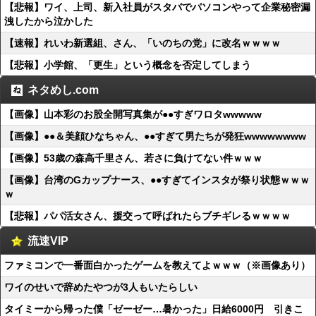
【悲報】ワイ、上司、新入社員がスタバでパソコンやって企業秘密漏
洩したから泣かした
【速報】れいわ新選組、さん、「いのちの党」に改名ｗｗｗｗ
【悲報】小学館、「更生」という概念を否定してしまう
ネタめし.com
【画像】山本彩のお股全開写真集が●●すぎワロタwwwww
【画像】●●＆美顔ひなちゃん、●●すぎて男たちが発狂wwwwwwww
【画像】53歳の森高千里さん、若さに負けてない件ｗｗｗ
【画像】台湾のGカップナース、●●すぎてインスタが祭り状態ｗｗｗ
ｗ
【悲報】パパ活女さん、援交って呼ばれたらブチギレるｗｗｗｗ
流速VIP
ファミコンで一番面白かったゲームを教えてよｗｗｗ（※画像あり）
ワイのせいで辞めたやつが3人もいたらしい
タイミーから帰った僕「ゼーゼー…暑かった」日給6000円 引きこ