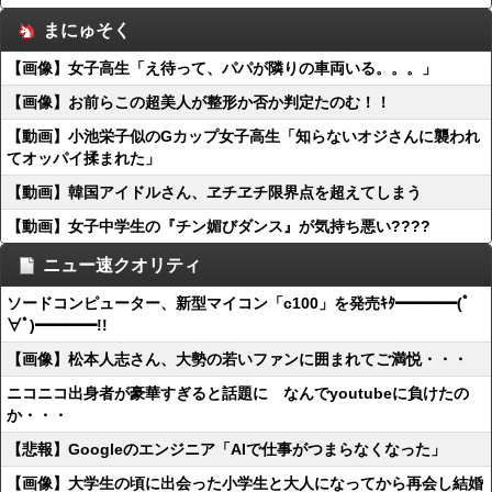
まにゅそく
【画像】女子高生「え待って、パパが隣りの車両いる。。。」
【画像】お前らこの超美人が整形か否か判定たのむ！！
【動画】小池栄子似のGカップ女子高生「知らないオジさんに襲われ
てオッパイ揉まれた」
【動画】韓国アイドルさん、ヱチヱチ限界点を超えてしまう
【動画】女子中学生の『チン媚びダンス』が気持ち悪い????
ニュー速クオリティ
ソードコンピューター、新型マイコン「c100」を発売ｷﾀ━━━━(ﾟ
∀ﾟ)━━━━!!
【画像】松本人志さん、大勢の若いファンに囲まれてご満悦・・・
ニコニコ出身者が豪華すぎると話題に なんでyoutubeに負けたの
か・・・
【悲報】Googleのエンジニア「AIで仕事がつまらなくなった」
【画像】大学生の頃に出会った小学生と大人になってから再会し結婚