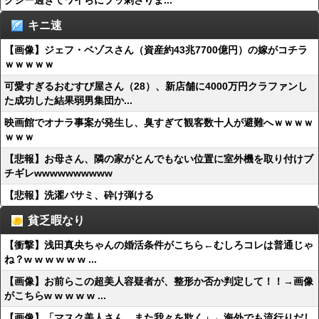
クシー過ぎてワイらにブッ刺さりま...
キニ速
【画像】ジェフ・ベゾスさん（資産約43兆7700億円）の嫁がコチラ
ｗｗｗｗｗ
可愛すぎるおむすび屋さん（28）、新店舗に4000万円クラファンし
た成功した結果弱男集団か...
映画館でオナラ事案が発生し、臭すぎて観客数十人が避難へｗｗｗｗ
ｗｗｗ
【悲報】お母さん、隣の家がとんでもない位置に室外機を取り付けブ
チギレwwwwwwwwww
【悲報】洗濯バサミ、砕け弾ける
貧乏暇なり
【衝撃】浅田真央ちゃんの婚活条件がこちら←むしろコレは普通じゃ
ね？w w w w w w ...
【画像】お前らこの超美人容疑者が、整形か否か判定して！！→画像
がこちらw w w w w ...
【画像】「マスク美人さん、また我々を欺く」←海外でも流行りだし