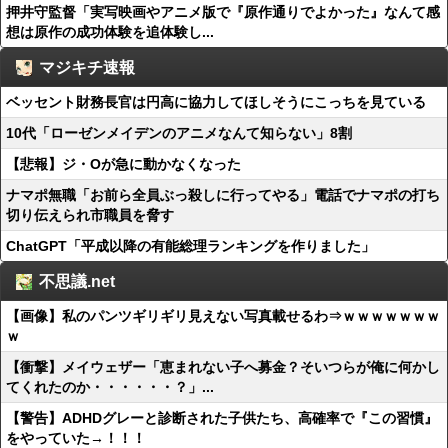
押井守監督「実写映画やアニメ版で『原作通りでよかった』なんて感
想は原作の成功体験を追体験し...
マジキチ速報
ベッセント財務長官は円高に協力してほしそうにこっちを見ている
10代「ローゼンメイデンのアニメなんて知らない」8割
【悲報】ジ・Oが急に動かなくなった
ナマポ無職「お前ら全員ぶっ殺しに行ってやる」電話でナマポの打ち
切り伝えられ市職員を脅す
ChatGPT「平成以降の有能総理ランキングを作りました」
不思議.net
【画像】私のパンツギリギリ見えない写真載せるわ⇒ｗｗｗｗｗｗｗ
ｗ
【衝撃】メイウェザー「恵まれない子へ募金？そいつらが俺に何かし
てくれたのか・・・・・・？」...
【警告】ADHDグレーと診断された子供たち、高確率で『この習慣』
をやっていた→！！！