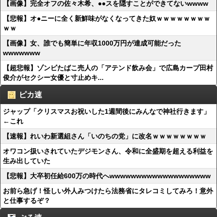
【画像】完全オフの佐々木希、●●スを隠すことができてないwwww
【悲報】オ●ニーに全く新鮮味がなくなってきた奴ｗｗｗｗｗｗｗｗ
ｗｗ
【画像】女、誰でも簡単に年収1000万円が達成可能だった
wwwwwww
【超悲報】ゾンビたばこ売人の「アテンド飲み会」で広島カープ田村
俊介がセクシー女優と寸止めキ...
ピカ速
ジャップ「クリスマスお祝いした1週間後にみんなで神社行きます」
←これ
【速報】れいわ新選組さん「いのちの党」に改名ｗｗｗｗｗｗｗｗ
オワコン扱いされていたデジモンさん、令和に全盛期を超える利益を
生み出していた
【悲報】大卒初任給600万の時代へwwwwwwwwwwwwwwwwwww
お前ら急げ！怪しい外人みつけたら法務省にタレコミしてみろ！意外
と仕事するぞ？