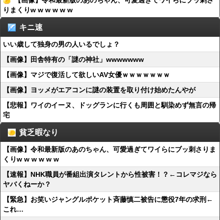
【画像】令和最新版のあのちゃん、可愛過ぎてワイらにブッ刺さ
りまくりw w w w w w
キニ速
いい歳して独身の男の人いるでしょ？
【画像】田舎特有の「謎の神社」wwwwwww
【画像】マジで復活して欲しいAV女優ｗｗｗｗｗｗｗ
【画像】ヨッメがエアコンに謎の装置を取り付け始めたんやが
【悲報】ワイのイーヌ、ドッグランに行くも周囲と馴染めず無言の帰
宅
貧乏暇なり
【画像】令和最新版のあのちゃん、可愛過ぎてワイらにブッ刺さりま
くりw w w w w w
【速報】NHK職員が番組出演タレントから性被害！？←コレマジなら
ヤバくねーか？
【緊急】お笑いジャングルポケット斉藤慎二被告に懲役7年の求刑←
これ…