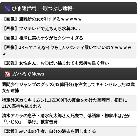
ひま速(°∀°) -暇つぶし速報-
【画像】避難所の女がHすぎるｗｗｗｗｗ
【画像】フジテレビでえちえち水着JK…
【画像】相澤仁美のケツがセクシーすぎる
【画像】JKってこんなイヤらしいパンティ履いていいの？ｗｗｗｗ
ｗ
【悲報】女性さん、お〇ぱい揉まれても気持ち良く無い
ガハろぐNews
週間少年ジャンプのグッズ(43億円分)を注文してキャンセルした32歳
女が逮捕
特定外来カミキリムシに1匹300円の賞金をかけた高崎市、初日に
1170匹持ち込まれる
清水アキラの息子・清水良太郎さん死去で、落語家・柳家小はだが
「いじめ」「暴行」被害告発
【悲報】みい山の作者、自分の過去を消しまくる