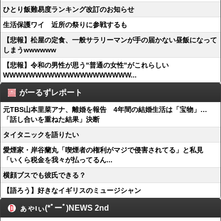
ひとり飯難易度ランキング改訂のお知らせ
生活保護ワイ 近所の祭りに参戦するも
【悲報】松屋の定食、一般サラリーマンが手の届かない昼飯になって
しまうwwwwww
【悲報】令和の男性が思う"普通の女性"がこれらしい
WWWWWWWWWWWWWWWWWWWW...
がーるずレポート
元TBS山本里菜アナ、離婚を報告 4年間の結婚生活は「宝物」…
「話し合いを重ねた結果」決断
タイタニックを語りたい
愛煙家・岸谷蘭丸「喫煙者の権利がマジで侵害されてる」と私見
「いくら税金を我々が払ってるん...
横顔ブスでも彼氏できる？
【語ろう】好きなイギリスのミュージシャン
ぁゃιぃ(*ﾟーﾟ)NEWS 2nd