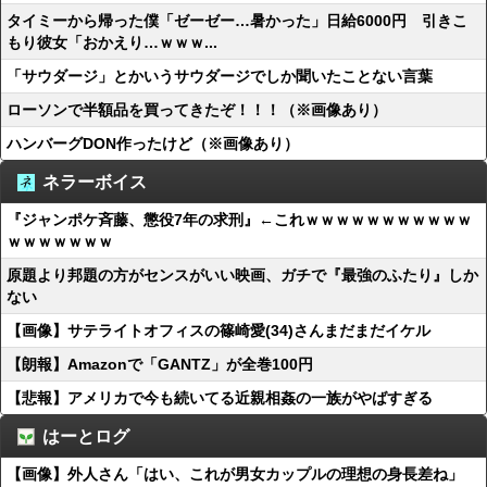
タイミーから帰った僕「ゼーゼー…暑かった」日給6000円 引きこ
もり彼女「おかえり…ｗｗｗ...
「サウダージ」とかいうサウダージでしか聞いたことない言葉
ローソンで半額品を買ってきたぞ！！！（※画像あり）
ハンバーグDON作ったけど（※画像あり）
ネラーボイス
『ジャンポケ斉藤、懲役7年の求刑』←これｗｗｗｗｗｗｗｗｗｗｗ
ｗｗｗｗｗｗｗ
原題より邦題の方がセンスがいい映画、ガチで『最強のふたり』しか
ない
【画像】サテライトオフィスの篠崎愛(34)さんまだまだイケル
【朗報】Amazonで「GANTZ」が全巻100円
【悲報】アメリカで今も続いてる近親相姦の一族がやばすぎる
はーとログ
【画像】外人さん「はい、これが男女カップルの理想の身長差ね」