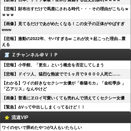
【悲報】財布出すだけで馬鹿にされる時代・・・その理由がこちらｗ
ｗｗｗ
【画像】見てるだけであがめたくなる！この女子の正体がやばすぎ
www
【悲報】激動の2022年、ヤバすぎるw これが次々起こった理由...震
える
Ｚチャンネル＠ＶＩＰ
【悲報】小学館、「更生」という概念を否定してしまう
【悲報】ドイツ人、猛烈な熱波でで１ヶ月で９６００人死亡……
【わかる】ワイの好きなセクシー女優が「春陽モカ」「金松季歩 」
「乙アリス」なんやけど
【画像】普通にヱロイ可愛いくても売れんで消えてくセクシー女優
【緊急】ΔVって中出ししまくってるけど！！
流速VIP
ワイのせいで辞めたやつが3人もいたらしい