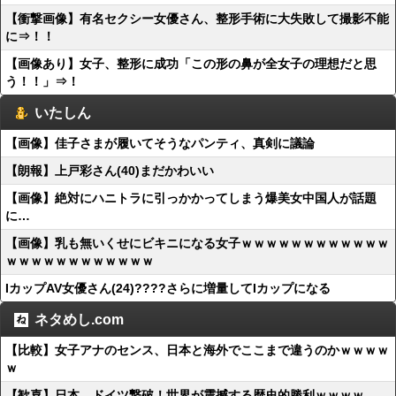
【衝撃画像】有名セクシー女優さん、整形手術に大失敗して撮影不能
に⇒！！
【画像あり】女子、整形に成功「この形の鼻が全女子の理想だと思
う！！」⇒！
いたしん
【画像】佳子さまが履いてそうなパンティ、真剣に議論
【朗報】上戸彩さん(40)まだかわいい
【画像】絶対にハニトラに引っかかってしまう爆美女中国人が話題
に…
【画像】乳も無いくせにビキニになる女子ｗｗｗｗｗｗｗｗｗｗｗｗ
ｗｗｗｗｗｗｗｗｗｗｗｗ
IカップAV女優さん(24)????さらに増量してIカップになる
ネタめし.com
【比較】女子アナのセンス、日本と海外でここまで違うのかｗｗｗｗ
ｗ
【歓喜】日本、ドイツ撃破！世界が震撼する歴史的勝利ｗｗｗｗ