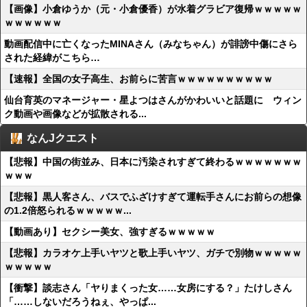
【画像】小倉ゆうか（元・小倉優香）が水着グラビア復帰ｗｗｗｗｗ
ｗｗｗｗｗｗ
動画配信中に亡くなったMINAさん（みなちゃん）が誹謗中傷にさら
された経緯がこちら…
【速報】全国の女子高生、お前らに苦言ｗｗｗｗｗｗｗｗｗｗ
仙台育英のマネージャー・星よつはさんがかわいいと話題に ウィン
ク動画や画像などが拡散される...
なんJクエスト
【悲報】中国の街並み、日本に汚染されすぎて終わるｗｗｗｗｗｗｗ
ｗｗｗ
【悲報】黒人客さん、バスでふざけすぎて運転手さんにお前らの想像
の1.2倍怒られるｗｗｗｗｗ...
【動画あり】セクシー美女、強すぎるｗｗｗｗｗ
【悲報】カラオケ上手いヤツと歌上手いヤツ、ガチで別物ｗｗｗｗｗ
ｗｗｗｗｗ
【衝撃】談志さん「ヤりまくった女……女房にする？」たけしさん
「……しないだろうねぇ、やっぱ...