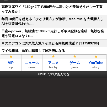
高級豆腐ワイ「150g×2丁で250円か…高いけど美味そうだし一丁買
ってみるか！」
年商10億円を超える「ひとり親方」が激増、Mac miniを大量購入し
AIを従業員代わりに...
日産e-power、無給油で1980km走行しギネス記録を達成、無駄な発
電や送電ロスなくE...
車のエアコンは外気取入派？それとも内気循環派？ [917589786]
ワイ公務員、民間に転職して給料倍になる
VIP
ニュース
アニメ
ゲーム
YouTube
vip
news
hobby
game
story
©2011
ワロタあんてな