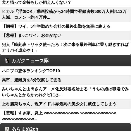
犬と猫って金持ちしか飼えんくない？
ヒカル「浮気OK」動画投稿から24時間で登録者数500万人割れ12万
人減、コメント約４万件...
【朗報】ワイ、5年半勤めた会社の最終出勤を無事に終える
【悲報】ま○こワイ、お金がない
犯人「時刻表トリック使ったろ！次に来る最終列車に乗り継ぎすれば
アリバイ成立や！」
カガクニュース隊
ハロプロ恵体ランキングTOP10
高市、避難所を3分視察して去る
みいちゃんと山田さんアニメ化反対署名始まる「うちの娘は職場でみ
いちゃんとからかわれクビにさ...
上村麗菜ちゃん、現アイドル界最高の美少女に就任してしまう
【悲報】すき家、炎上 wwwwwwwwwww wwwwwwwwwww
wwwwwwwwww...
あらまめ2ch