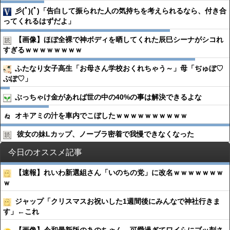
彡(ﾟ)(ﾟ)「告白して振られた人の気持ちを考えられるなら、付き合
ってくれるはずだよ」
【画像】ほぼ全裸で神ボディを晒してくれた辰巳シーナがシコれ
すぎるｗｗｗｗｗｗｗｗ
ふたなり女子高生「お母さん学校おくれちゃう～」母「ぢゅぼ♡
ぶぽ♡」
ぶっちゃけ金があれば世の中の40%の事は解決できるよな
オキアミの汁を車内でこぼしたｗｗｗｗｗｗｗｗｗｗ
彼女の妹Lカップ、ノーブラ密着で我慢できなくなった
今日のオススメ記事
【速報】れいわ新選組さん「いのちの党」に改名ｗｗｗｗｗｗｗ
ｗ
ジャップ「クリスマスお祝いした1週間後にみんなで神社行きま
す」←これ