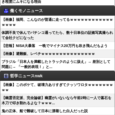
き程度にムキになる理由
働くモノニュース
【画像】福岡、こんなのが普通に走ってるｗｗｗｗｗｗｗｗｗｗｗｗ
ｗｗｗｗ
体調不良で休んでパチンコ通ってたら、数十日単位の証拠写真撮られ
て会社クビになった
【悲報】NISA大暴落 一晩でマイナス20万円も吹き飛んだもよう
【画像】避難飯、レベチｗｗｗｗｗｗｗｗｗｗｗｗｗｗｗ
ブラジル「日本人を満載したトラックのように扱え」→ 差別として
問題に→ 「一般的表現！」と...
哲学ニュースnwk
【画像】このボケて、破壊力ありすぎてクッソワロタｗｗｗｗｗｗｗ
ｗｗ
【幽霊否定派、完全論破】幽霊がいないなら午前2時に一人で墓石を
木刀で叩き割れるよな？ｗｗｗ...
鬼の正体、船で難破して日本に漂着した白人だった説