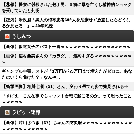
【悲報】警察に射殺された包丁男、直前に母を亡くし精神的ショック
を受けていたと判明
【狂気】米政府「黒人の梅毒患者399人を治療せず放置したらどうな
るか見たろ！」→40年間続...
うしみつ
【画像】坂道女子のバスト一覧ｗｗｗｗｗｗｗｗｗｗｗｗwｗｗｗｗ
【画像】稲村亜美さんの『カラダ』、最高すぎるｗｗｗｗｗｗｗｗｗ
ｗ
ギャンブル中毒テストが「1万円から3万円まで増えたがゼロに。あな
たはいくら負けた？」なんや...
【衝撃画像】相川七瀬（51）さん、変わり果てた姿で発見される⇒
「すげえ…こんな事でもマウント合戦て起こるのか」って思ったこと
ｗｗｗｗｗ
ラビット速報
【画像】片山さつき（67）ちゃんの防災服ｗｗｗｗｗｗｗｗｗｗｗｗ
ｗｗｗｗｗｗｗｗｗｗｗ