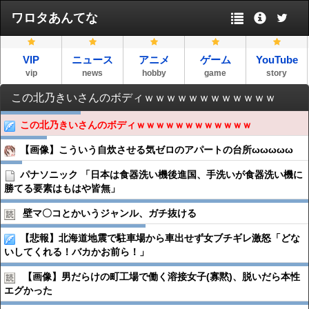
ワロタあんてな
VIP
ニュース
アニメ
ゲーム
YouTube
vip
news
hobby
game
story
この北乃きいさんのボディｗｗｗｗｗｗｗｗｗｗｗｗ
この北乃きいさんのボディｗｗｗｗｗｗｗｗｗｗｗｗ
【画像】こういう自炊させる気ゼロのアパートの台所ωωωωω
パナソニック 「日本は食器洗い機後進国、手洗いが食器洗い機に
勝てる要素はもはや皆無」
壁マ〇コとかいうジャンル、ガチ抜ける
【悲報】北海道地震で駐車場から車出せず女ブチギレ激怒「どな
いしてくれる！バカかお前ら！」
【画像】男だらけの町工場で働く溶接女子(寡黙)、脱いだら本性
エグかった