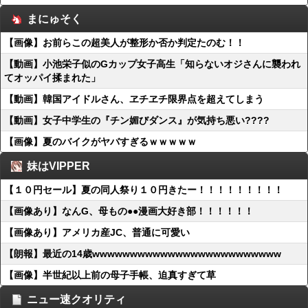
まにゅそく
【画像】お前らこの超美人が整形か否か判定たのむ！！
【動画】小池栄子似のGカップ女子高生「知らないオジさんに襲われ
てオッパイ揉まれた」
【動画】韓国アイドルさん、ヱチヱチ限界点を超えてしまう
【動画】女子中学生の『チン媚びダンス』が気持ち悪い????
【画像】夏のバイクがヤバすぎるｗｗｗｗｗ
妹はVIPPER
【１０円セール】夏の同人祭り１０円きたー！！！！！！！！！
【画像あり】なんG、母もの●●漫画大好き部！！！！！！
【画像あり】アメリカ産JC、普通に可愛い
【朗報】最近の14歳wwwwwwwwwwwwwwwwwwwwwwwww
【画像】半世紀以上前の母子手帳、迫真すぎて草
ニュー速クオリティ