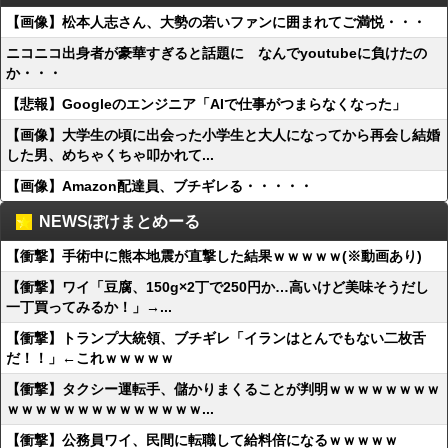
【画像】松本人志さん、大勢の若いファンに囲まれてご満悦・・・
ニコニコ出身者が豪華すぎると話題に なんでyoutubeに負けたの
か・・・
【悲報】Googleのエンジニア「AIで仕事がつまらなくなった」
【画像】大学生の頃に出会った小学生と大人になってから再会し結婚
した男、めちゃくちゃ叩かれて...
【画像】Amazon配達員、ブチギレる・・・・・
NEWSぽけまとめーる
【衝撃】手術中に熊本地震が直撃した結果ｗｗｗｗｗ(※動画あり)
【衝撃】ワイ「豆腐、150g×2丁で250円か…高いけど美味そうだし
一丁買ってみるか！」→...
【衝撃】トランプ大統領、ブチギレ「イランはとんでもない二枚舌
だ！！」←これｗｗｗｗｗ
【衝撃】タクシー運転手、儲かりまくることが判明ｗｗｗｗｗｗｗｗ
ｗｗｗｗｗｗｗｗｗｗｗｗｗｗ...
【衝撃】公務員ワイ、民間に転職して給料倍になるｗｗｗｗｗ