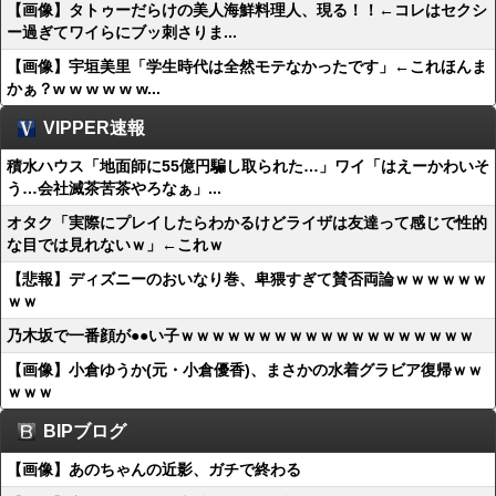
【画像】タトゥーだらけの美人海鮮料理人、現る！！←コレはセクシ
ー過ぎてワイらにブッ刺さりま...
【画像】宇垣美里「学生時代は全然モテなかったです」←これほんま
かぁ？w w w w w w...
VIPPER速報
積水ハウス「地面師に55億円騙し取られた…」ワイ「はえーかわいそ
う…会社滅茶苦茶やろなぁ」...
オタク「実際にプレイしたらわかるけどライザは友達って感じで性的
な目では見れないｗ」←これｗ
【悲報】ディズニーのおいなり巻、卑猥すぎて賛否両論ｗｗｗｗｗｗ
ｗｗ
乃木坂で一番顔が●●い子ｗｗｗｗｗｗｗｗｗｗｗｗｗｗｗｗｗｗｗ
【画像】小倉ゆうか(元・小倉優香)、まさかの水着グラビア復帰ｗｗ
ｗｗｗ
BIPブログ
【画像】あのちゃんの近影、ガチで終わる