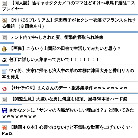
【同人誌】陰キャオタクカメコのママはどすけべ専属ド淫乱コス
プレイヤー
【NHKBSプレミアム】深田恭子がセクシー衣装でフランスを旅す
る番組 （※画像あり）
テント内で中●︎しされた妻、衝撃的寝取られ映像
【画像】こういう山間部の田舎で生活してみたいと思う？
包丁に詳しい人集まっておいで！！！！！！！
ワイ将、実家に帰るも浪人中の弟の本棚に津田大介と香山リカの
本を発見
【ｲﾁｬｲﾁｬOK】まんさんのデート援募集条件ｗｗｗｗｗｗｗｗ
【閲覧注意】大嫌いな男に何度も絶頂、屈辱50本番ハード祭
さかなクンに「サンマの内臓がおいしい理由は？」と聞いてみた
ｗｗｗｗｗｗｗｗ
【動画４６本】心霊ではないけど不気味な動画を上げていくで -
Part2-