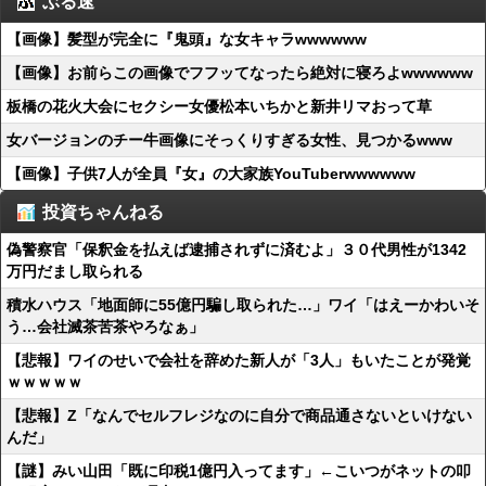
ぶる速
【画像】髪型が完全に『鬼頭』な女キャラwwwwww
【画像】お前らこの画像でフフッてなったら絶対に寝ろよwwwwww
板橋の花火大会にセクシー女優松本いちかと新井リマおって草
女バージョンのチー牛画像にそっくりすぎる女性、見つかるwww
【画像】子供7人が全員『女』の大家族YouTuberwwwwww
投資ちゃんねる
偽警察官「保釈金を払えば逮捕されずに済むよ」３０代男性が1342
万円だまし取られる
積水ハウス「地面師に55億円騙し取られた…」ワイ「はえーかわいそ
う…会社滅茶苦茶やろなぁ」
【悲報】ワイのせいで会社を辞めた新人が「3人」もいたことが発覚
ｗｗｗｗｗ
【悲報】Z「なんでセルフレジなのに自分で商品通さないといけない
んだ」
【謎】みい山田「既に印税1億円入ってます」←こいつがネットの叩