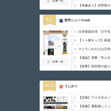
【画像あり】吉野家の
9
哲学ニュースnwk
11
うしみつ
【悲報】ワイの元カノ