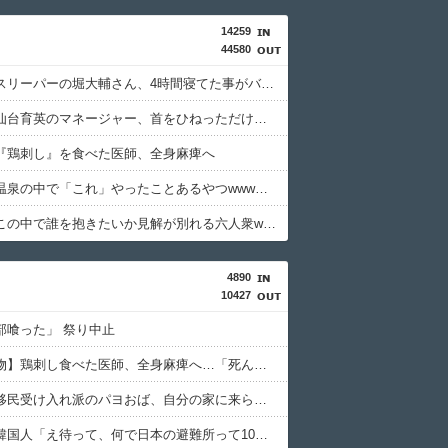
14259
44580
ショートスリーパーの堀大輔さん、4時間寝てた事がバレるwwwww
【悲報】仙台育英のマネージャー、首をひねっただけでウインクしたことにされてしまうｗｗｗ
『鶏刺し』を食べた医師、全身麻痺へ
【画像】温泉の中で「これ」やったことあるやつwwwwww
【画像】この中で誰を抱きたいか見解が別れる六人衆wwwwww
4890
10427
部喰った」 祭り中止
【九州名物】鶏刺し食べた医師、全身麻痺へ…「死んだほうが良かったと思っていた」
【動画】移民受け入れ派のパヨおば、自分の家に来られたら全力で拒否るｗｗｗｗｗｗｗｗｗｗ
【悲報】韓国人「え待って、何で日本の避難所って10年前と同レベルなの(ドン引き