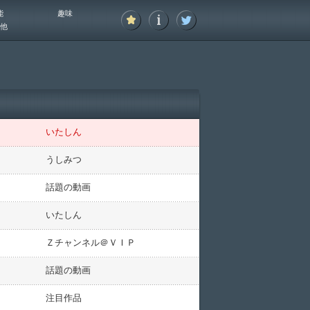
能
趣味
他
いたしん
うしみつ
話題の動画
いたしん
Ｚチャンネル＠ＶＩＰ
話題の動画
注目作品