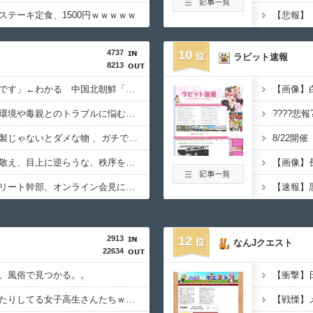
ステーキ定食、1500円ｗｗｗｗｗ
【悲報】
4737
10
ラビット速報
8213
日本韓国台湾「少子化です」←わかる 中国北朝鮮「少子化です」←強権国家でも止められないのかよ
【トー横キッズ】家庭環境や毒親とのトラブルに悩む若者「大人に相談しても具体的に何もしてくれない」EXIT兼近「搾取しようとする大人をどう除外するか」
マジでこれだけは日本製じゃないとダメな物 、ガチで何がある？
【議論】儒教「年上を敬え、目上に逆らうな、秩序を守れ」←これが東アジアに残したもの
【衝撃】秋田県の超エリート幹部、オンライン会見に「バスローブ姿＋タバコ」で登場し大問題に
【速報】
2913
12
なんJクエスト
22634
、風俗で見つかる。。
【画像】運動後にぐったりしてる女子高生さんたちｗｗｗｗｗｗｗｗｗ