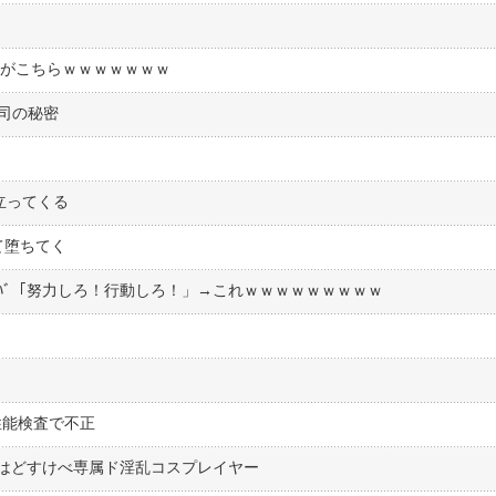
飯がこちらｗｗｗｗｗｗｗ
司の秘密
立ってくる
て堕ちてく
ﾊﾞﾊﾞ「努力しろ！行動しろ！」→これｗｗｗｗｗｗｗｗｗ
性能検査で不正
はどすけべ専属ド淫乱コスプレイヤー