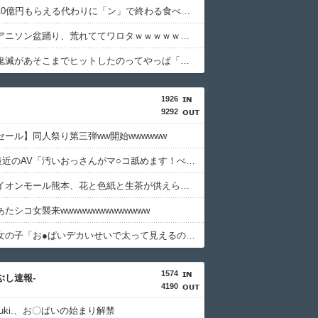
【朗報】10億円もらえる代わりに「ン」で終わる食べ物しか食えないボタンｗｗｗｗｗｗｗｗｗｗ
【悲報】アニソン盆踊り、荒れててワロタｗｗｗｗｗｗｗｗｗｗ
【衝撃】鬼滅があそこまでヒットしたのってやっぱ「ノイズ」が一切無いからよなｗｗｗｗｗｗｗｗｗｗ
1926
9292
セール】同人祭り第三弾ww開始wwwwww
【GIF】最近のAV「汚いおっさんがマ○コ舐めます！ぺろぺろぺろっ！」←これ
【画像】イオンモール熊本、花と色紙と生茶が供えられる
たシコ女襲来wwwwwwwwwwwwww
【画像】女の子「お●ぱいデカいせいで太って見えるのまじだるい????」
1574
つぶし速報-
4190
uki.、お〇ぱいの始まり解禁