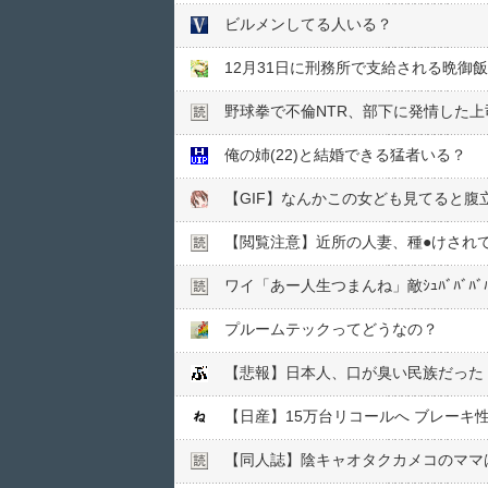
ビルメンしてる人いる？
12月31日に刑務所で支給される晩御
野球拳で不倫NTR、部下に発情した上
俺の姉(22)と結婚できる猛者いる？
【GIF】なんかこの女ども見てると腹
【閲覧注意】近所の人妻、種●︎けされ
ワイ「あー人生つまんね」敵ｼｭﾊﾞﾊﾞ
プルームテックってどうなの？
【悲報】日本人、口が臭い民族だった
【日産】15万台リコールへ ブレーキ
【同人誌】陰キャオタクカメコのママ