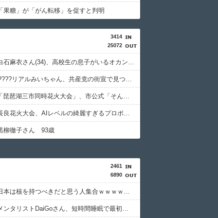
「果糖」が「がん転移」を促すと判明
3414
25072
【画像】白石麻衣さん(34)、高校生の息子がいるオカンみたいになってしまう
????悲報????リアルみいちゃん、共産党の街宣で見つかる（※画像あり）
8/22開催「琵琶湖三市同時花火大会」、市公式「そんな花火大会は存在しない」→ SNS阿鼻叫喚
【画像】長良花火大会、AIレベルの綺麗すぎるプロポーズ花火が打ち上がる㊗????
黒柳徹子さん 93歳
2461
6890
【衝撃】日本は核を持つべきだと思う人集合ｗｗｗｗｗｗｗｗｗｗ
【戦慄】メンタリストDaiGoさん、短時間睡眠で最初に壊れるのは眠気ではなく「心の余白」と解説・・・・・・・・・