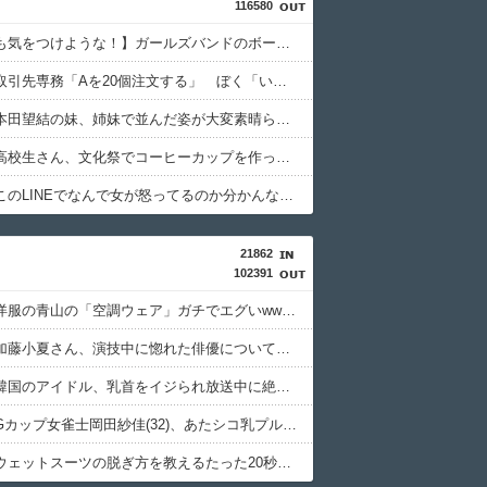
116580
【お前らも気をつけような！】ガールズバンドのボーカルさん、客席ダイブした結果『こう』なってしまいお気持ち表明してしまう…
【悲報】取引先専務「Aを20個注文する」 ぼく「いつも1～2個しか使わないけど本当に20であってる？」 取専「あってる」→結果『こう』なったんだがコレワイが悪いんか？？？？？？？？
【画像】本田望結の妹、姉妹で並んだ姿が大変素晴らしいと話題にw w w w w w w
【動画】高校生さん、文化祭でコーヒーカップを作って大盛りあがり←なんかどっかで見たことあると話題に
【画像】このLINEでなんで女が怒ってるのか分かんない奴はモテない奴確定らしい←お前らは勿論わかるよな？？？？？？？
21862
102391
【悲報】洋服の青山の「空調ウェア」ガチでエグいwwwwwwwwwww
【悲報】加藤小夏さん、演技中に惚れた俳優について触れてしまう
【悲報】韓国のアイドル、乳首をイジられ放送中に絶頂を迎える...
【動画】Gカップ女雀士岡田紗佳(32)、あたシコ乳プルンプルンダンス
【朗報】ウェットスーツの脱ぎ方を教えるたった20秒の動画、900万回以上再生される