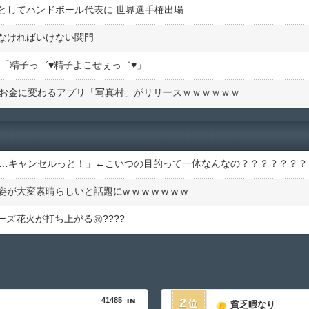
としてハンドボール代表に 世界選手権出場
なければいけない関門
1)「精子っ゛♥精子よこせぇっ゛♥」
真がお金に変わるアプリ「写真村」がリリースｗｗｗｗｗｗ
……キャンセルっと！」←こいつの目的って一体なんなの？？？？？？？
変素晴らしいと話題にw w w w w w w
ーズ花火が打ち上がる㊗????
41485
2
貧乏暇なり