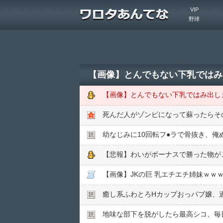
VIP
野球
【画像】とんでもない下乳ではみ
【画像】とんでもない下乳ではみ出し
死んだ人がゾンビになって蘇ったらそ
幼なじみに10回転フ●︎ラで骨抜き、
【悲報】わいがボーナスで勝った物が
【画像】JKの巨 乳エチエチ姉妹ｗｗ
癒し系ふわとろHカップおっパブ嬢、
地味な部下を脱がしたら最高シコ、毎