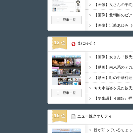
13
まにゅそく
15
ニュー速クオリティ
皆が知っているちょっ