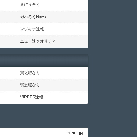
まにゅそく
ガハろぐNews
マジキチ速報
ニュー速クオリティ
貧乏暇なり
貧乏暇なり
VIPPER速報
36701