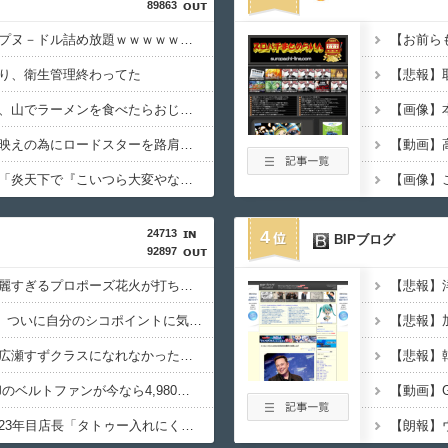
89863
【朗報】イオンでカップヌ－ドル詰め放題ｗｗｗｗｗｗｗｗｗｗｗｗｗｗｗｗｗｗ
り、衛生管理終わってた
【画像】山ガールさん、山でラーメンを食べたらおじさんに怒られるｗｗｗ
【爆笑】女、インスタ映えの為にロードスターを路肩に止めて記念撮影していたら後続車に突っ込まれて咽び泣くwwwwwwwwwww
【老害】明石家さんま「炎天下で『こいつら大変やなぁ』というのが高校野球の良さ。ナイターが当たり前だとつまらない」
24713
4
BIPブログ
92897
【画像】AIレベルの綺麗すぎるプロポーズ花火が打ち上がる㊗????
【画像】佐倉綾音(32)、ついに自分のシコポイントに気付いてしまう・・・
吉岡里帆が橋本環奈、広瀬すずクラスになれなかった理由ｗｗｗｗｗｗ
【画像】瞬間-26℃冷却のベルトファンが今なら4,980円ｗｗｗｗｗｗ
【悲報】タトゥー彫師23年目店長「タトゥー入れにくるやつ99%バカです」