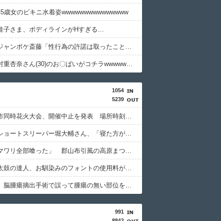
5歳女のビキニ水着姿wwwwwwwwwwwwwww
佳子さま、ボディラインがHすぎる…
【悲報】ジャンポケ斎藤「性行為の許諾は取ったことありません」
【画像】村重杏奈さん(30)のお〇ぱいがコチラwwwwwwwwwwww
1054
5239
琵琶湖三市同時花火大会、開催中止を発表 場所時刻不明・許可なし・交通整理なし・市が関与否定
【悲報】ショートスリーパー堀大輔さん、「寝た方がいい」などと誹謗中傷され配信中に泣き出してしまう
シカ「ヒマワリ全部喰った」 郡山布引風の高原まつり中止
【悲報】太鼓の達人、お馴染みのフォントの使用料が年間6万から年間320万になったので変更に
京大病院、脳腫瘍摘出手術で誤って腫瘍の無い部位を摘出 脳幹など損傷受け植物状態に
991
8842