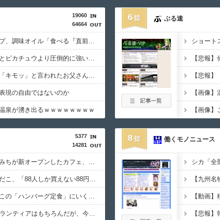
19060
6
ぶる速
64664
粉末スープ、液体スープ、調味オイル「食べる『直前』に入れてください！！」
ライチュウ「ピチューとピカチュウより圧倒的に強いですｗｗｗｗ」←こいつが不人気な理由
【悲報】思春期の娘に「キモッ」と言われたお父さん、グレるｗｗｗｗｗｗｗ
【悲報】
表現の自由ではないのか
温泉が湧き出るｗｗｗｗｗｗｗｗ
5377
8
働くモノニュース
14281
【画像あり】速水もこみちが新オープンしたカフェ、サンドイッチ1つ「3000円」ｗｗｗｗｗ
シカ「全
【画像あり】昨日の銀だこ、「88人しか買えない88円」に大行列をなす都民コチラｗｗｗｗｗ
【画像あり】お前らはこの「ハンバーグ定食」にいくら払える？
鈴木紗理奈（49）「ボランティアはもちろんだが、今熊本へ旅行に行くことも支援になる」