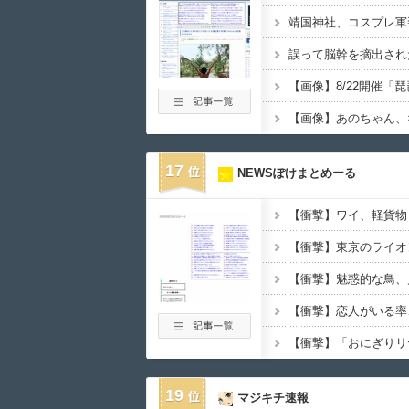
靖国神社、コスプレ軍
【画像】あのちゃん、
17
NEWSぽけまとめーる
【衝撃】魅惑的な鳥、
19
マジキチ速報