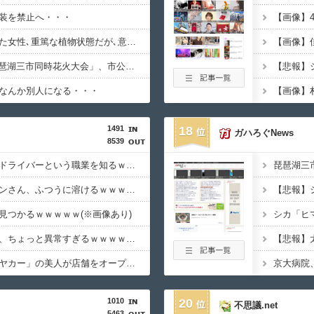
装を禁止へ・・・
【画像】4
誤って脳幹を摘出された女性､重篤な植物状態だが､意識は正常で何かを思考していると判明・・・
【画像】
【画像】8/22開催「琵琶湖三市同時花火大会」、市公式「そんな花火大会は存在しない」→ SNS阿鼻叫喚・・・
なんか別人になる・・・
1491
18
ガハろぐNews
8539
【衝撃】ワイ、軽貨物ドライバーという職業を知るｗｗｗｗｗ
【衝撃】東京のライオンさん、ふつうに溶けるｗｗｗｗｗ(※画像あり)
見つかるｗｗｗｗｗ(※画像あり)
【衝撃】恋人がいる率、ちょっと異常すぎるｗｗｗｗｗ(※画像あり)
【衝撃】「おにぎりリヤカー」の美人が店舗をオープンした結果ｗｗｗｗｗ(※画像あり)
1010
20
不思議.net
5463