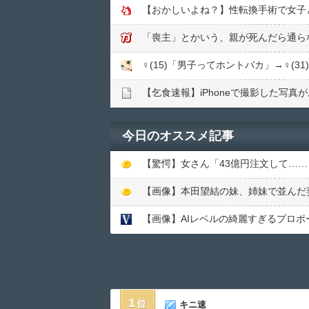
【おかしいよね？】性転換手術で女子
「喪主」とかいう、親が死んだら通ら
♀(15)「男子ってホントバカ」→♀(3
【乞食速報】iPhoneで撮影した写
今日のオススメ記事
【驚愕】女さん「43億円注文して…
【画像】本田望結の妹、姉妹で並んだ姿が大
【画像】AIレベルの綺麗すぎるプロポ
1
キニ速