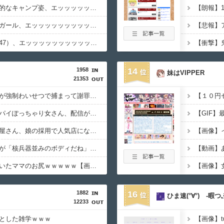
【画像】女さんの平均的なキャンプ姿、エッッッッッッッッッッッッッッッッッ！
【画像】北朝鮮のビアガール、エッッッッッッッッッッッッッッッッッ！
【画像】浜崎あゆみ（47）、エッッッッッッッッッッッッッッッ！！
1958
14
妹はVIPPER
21353
【画像】女さん「彼氏が強制わいせつで捕まって謝罪の手紙が来た」ﾊﾟｼｬｯ
【１０円
【動画】南米系のデカパイぽっちゃり女さん、配信がヱ口すぎｗｗｗｗｗｗｗ
【動画】町の中華料理屋さん、娘の採用で人気店になってしまう
★★水着姿を見た彼氏が「核兵器並みのボディだね」って褒めてくれた(´；ω；｀)
【動画】あ
【要審議】４歳娘が描いたママのお尻ｗｗｗｗｗ【画像】
1882
16
ひま速(°∀°) -暇
12233
とした雑学ｗｗｗ
【画像】t