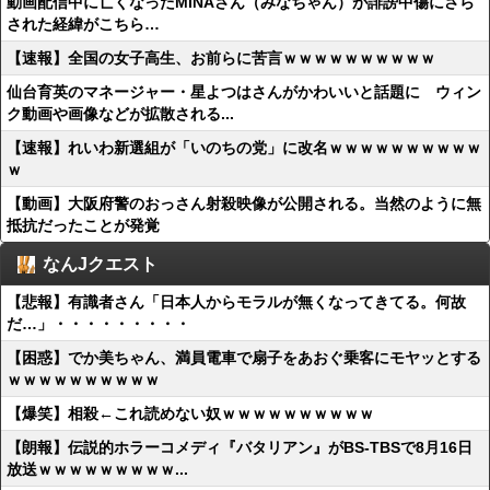
動画配信中に亡くなったMINAさん（みなちゃん）が誹謗中傷にさら
された経緯がこちら…
【速報】全国の女子高生、お前らに苦言ｗｗｗｗｗｗｗｗｗｗ
仙台育英のマネージャー・星よつはさんがかわいいと話題に ウィン
ク動画や画像などが拡散される...
【速報】れいわ新選組が「いのちの党」に改名ｗｗｗｗｗｗｗｗｗｗ
ｗ
【動画】大阪府警のおっさん射殺映像が公開される。当然のように無
抵抗だったことが発覚
なんJクエスト
【悲報】有識者さん「日本人からモラルが無くなってきてる。何故
だ…」・・・・・・・・・
【困惑】でか美ちゃん、満員電車で扇子をあおぐ乗客にモヤッとする
ｗｗｗｗｗｗｗｗｗｗ
【爆笑】相殺←これ読めない奴ｗｗｗｗｗｗｗｗｗｗ
【朗報】伝説的ホラーコメディ『バタリアン』がBS-TBSで8月16日
放送ｗｗｗｗｗｗｗｗｗ...