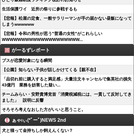
生活保護ワイ 近所の祭りに参戦するも
【悲報】松屋の定食、一般サラリーマンが手の届かない昼飯になって
しまうwwwwww
【悲報】令和の男性が思う"普通の女性"がこれらしい
WWWWWWWWWWWWWWWWWWWW...
がーるずレポート
ブスが恋愛対象になる瞬間
【公園】知らない子供が話しかけてくる【親不在】
「品切れ前に購入すると満足感」大量注文キャンセルで集英社の損失
43億円 業務を妨害した疑い...
チームみらい・安野貴博党首「消費税減税には、一貫して反対してき
ました」 説明に反響
そろそろ考えなおした方がいいと思うこと。
ぁゃιぃ(*ﾟーﾟ)NEWS 2nd
犬と猫って金持ちしか飼えんくない？