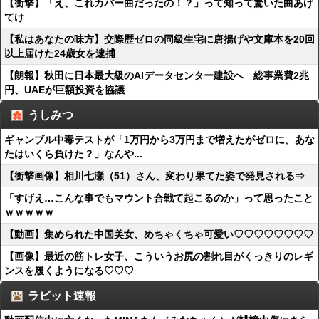
【衝撃】「え、これカバー曲だったの！？」って知って驚いた曲あげ
てけ
【私はあなたの味方】交際歴ゼロの同級生宅に唐揚げや文庫本を20回
以上届けた24歳女を逮捕
【朗報】秋田に日本最大級のAIデータセンター建設へ 総事業費2兆
円、UAEが巨額投資を協議
うしみつ
ギャンブル中毒テストが「1万円から3万円まで増えたがゼロに。あな
たはいくら負けた？」なんや...
【衝撃画像】相川七瀬（51）さん、変わり果てた姿で発見される⇒
「すげえ…こんな事でもマウント合戦て起こるのか」って思ったこと
ｗｗｗｗｗ
【動画】集められた中国美女、めちゃくちゃ可愛い♡♡♡♡♡♡♡♡
【画像】最近の筋トレ女子、こういうお尻の割れ目がくっきりのレギ
ンスを履くようになる♡♡♡
ラビット速報