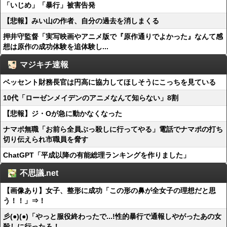
「いじめ」「暴行」被害告発
【悲報】みい山の作者、自分の過去を消しまくる
押井守監督「実写映画やアニメ版で『原作通りでよかった』なんて感
想は原作の成功体験を追体験し...
マジキチ速報
ベッセント財務長官は円高に協力してほしそうにこっちを見ている
10代「ローゼンメイデンのアニメなんて知らない」8割
【悲報】ジ・Oが急に動かなくなった
ナマポ無職「お前ら全員ぶっ殺しに行ってやる」電話でナマポの打ち
切り伝えられ市職員を脅す
ChatGPT「平成以降の有能総理ランキングを作りました」
不思議.net
【画像あり】女子、整形に成功「この形の鼻が全女子の理想だと思
う！！」⇒！
彡(●)(●)「やっと服役終わったで...!性的暴行で通報しやがったあの女
殺しに行ったろ！...