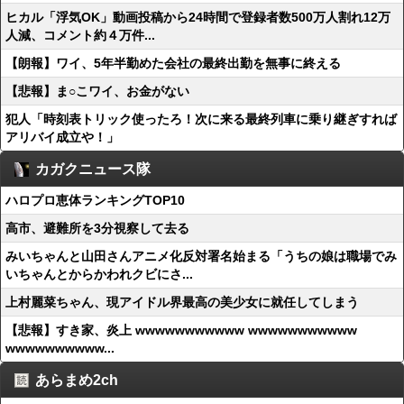
ヒカル「浮気OK」動画投稿から24時間で登録者数500万人割れ12万
人減、コメント約４万件...
【朗報】ワイ、5年半勤めた会社の最終出勤を無事に終える
【悲報】ま○こワイ、お金がない
犯人「時刻表トリック使ったろ！次に来る最終列車に乗り継ぎすれば
アリバイ成立や！」
カガクニュース隊
ハロプロ恵体ランキングTOP10
高市、避難所を3分視察して去る
みいちゃんと山田さんアニメ化反対署名始まる「うちの娘は職場でみ
いちゃんとからかわれクビにさ...
上村麗菜ちゃん、現アイドル界最高の美少女に就任してしまう
【悲報】すき家、炎上 wwwwwwwwwww wwwwwwwwwww
wwwwwwwwww...
あらまめ2ch