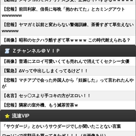
【悲報】前田利家、信長に毎晩「抱かれてた」とカミングアウト
wwwwww
【悲報】ヤマガミ以前と変わらない警備訓練、茶番すぎて草生えない
wwwww
【画像】昭和のセクハラ酷すぎて草ｗｗｗｗ この時代耐えられる？
Ｚチャンネル＠ＶＩＰ
【画像】普通にヱロイ可愛いくても売れんで消えてくセクシー女優
【緊急】ΔVって中出ししまくってるけど！！
【悲報】マチアプで会った外国人から「妊娠した」って言われたんや
が
【名言】セッ〇スより手コキの方がヱロい！！
【悲報】隣家の室外機、もう滅茶苦茶ｗ
流速VIP
「サウダージ」とかいうサウダージでしか聞いたことない言葉
ローソンで半額品を買ってきたぞ！！！（※画像あり）