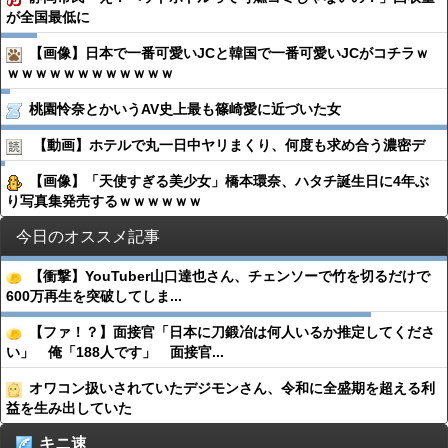
が全国最低に
【画像】日本で一番可愛いJCと韓国で一番可愛いJCがコチラｗ
ｗｗｗｗｗｗｗｗｗｗｗｗ
桃園怜奈とかいうAV史上最も篠崎愛に近づいた女
【動画】ホテルで丸一日中ヤリまくり、何度も求め合う濃密デ
【画像】「天使すぎる美少女」橋本環奈、ハタチ誕生日に4年ぶ
り写真集発売するｗｗｗｗｗｗ
今日のオススメ記事
【衝撃】YouTuber山口達也さん、チェンソーで竹を切るだけで
600万再生を突破してしま...
【ファ！？】面接官「日本に刀鍛冶は何人いるか推定してくださ
い」 俺「188人です」 面接官...
オワコン扱いされていたデジモンさん、令和に全盛期を超える利
益を生み出していた
キニ速