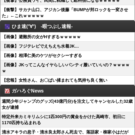
【衝撃】公務員ワイ、民間に転職して給料倍になるｗｗｗｗｗ
【衝撃】サカナ山口、アジカン後藤「BUMPが邦ロックを一変させ
た」←これｗｗｗｗｗ
ひま速(°∀°) -暇つぶし速報-
【画像】避難所の女がHすぎるｗｗｗｗｗ
【画像】フジテレビでえちえち水着JK…
【画像】相澤仁美のケツがセクシーすぎる
【画像】JKってこんなイヤらしいパンティ履いていいの？ｗｗｗｗ
ｗ
【悲報】女性さん、お〇ぱい揉まれても気持ち良く無い
ガハろぐNews
週間少年ジャンプのグッズ(43億円分)を注文してキャンセルした32歳
女が逮捕
特定外来カミキリムシに1匹300円の賞金をかけた高崎市、初日に
1170匹持ち込まれる
清水アキラの息子・清水良太郎さん死去で、落語家・柳家小はだが