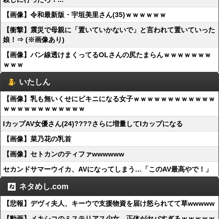
【画像】令和最新版・宇垣美里さん(35)ｗｗｗｗｗｗ
【衝撃】震災で母親に「置いていかないで」と言われて置いていった
娘！⇒ (※画像あり)
【画像】パン線透けまくってるOLさんの尻たまらんｗｗｗｗｗｗｗ
ｗｗｗ
いたしん
【画像】乳も無いくせにビキニになる女子ｗｗｗｗｗｗｗｗｗｗｗｗ
ｗｗｗｗｗｗｗｗｗｗｗｗ
IカップAV女優さん(24)????さらに増量してIカップになる
【画像】菜乃花の乳首
【画像】セトカンのティファwwwwww
セカンドサマーウイカ、AVになってしまう…「このAV最高やで！」
ネタめし.com
【悲報】デヴィ夫人、キーウで支援物資を届け怒られてて草wwwww
【動画】メキシコのミステリアス少女、正体がヤバすぎるｗｗｗｗｗ