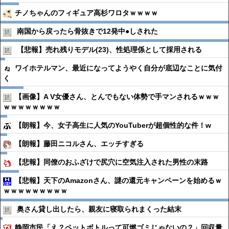
チノちゃんのフィギュア高杉ワロタｗｗｗｗ
南国から戻ったら骨抜きで12発中●︎しされた
【悲報】売れ残りモデル(23)、性処理係として採用される
ワイホテルマン、最近になってようやく自分が底辺なことに気付
く
【画像】A V女優さん、とんでもない体勢で手マンされるｗｗｗ
ｗｗｗｗｗｗｗｗ
【朗報】今、女子高生に人気のYouTuberが超個性的な件！w
【朗報】藤田ニコルさん、エッチすぎる
【悲報】同僚のおふざけで尻穴に空気注入された男性の末路
【悲報】天下のAmazonさん、謎の還元キャンペーンを始めるｗ
ｗｗｗｗｗｗｗｗｗ
奥さん貸し出したら、親友に寝取られまくった結末
静岡市民「え？ペットボトルって可燃ゴミじゃないの？」回収量