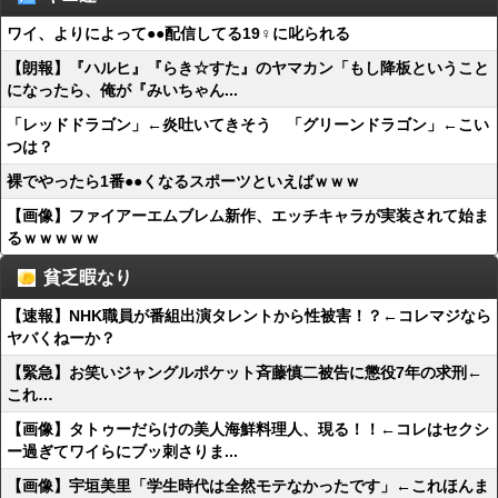
ワイ、よりによって●●配信してる19♀に叱られる
【朗報】『ハルヒ』『らき☆すた』のヤマカン「もし降板ということ
になったら、俺が『みいちゃん...
「レッドドラゴン」←炎吐いてきそう 「グリーンドラゴン」←こい
つは？
裸でやったら1番●●くなるスポーツといえばｗｗｗ
【画像】ファイアーエムブレム新作、エッチキャラが実装されて始ま
るｗｗｗｗｗ
貧乏暇なり
【速報】NHK職員が番組出演タレントから性被害！？←コレマジなら
ヤバくねーか？
【緊急】お笑いジャングルポケット斉藤慎二被告に懲役7年の求刑←
これ…
【画像】タトゥーだらけの美人海鮮料理人、現る！！←コレはセクシ
ー過ぎてワイらにブッ刺さりま...
【画像】宇垣美里「学生時代は全然モテなかったです」←これほんま