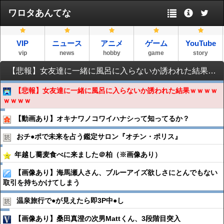
ワロタあんてな
VIP
ニュース
アニメ
ゲーム
YouTube
vip
news
hobby
game
story
【悲報】女友達に一緒に風呂に入らないか誘われた結果ｗｗｗｗｗｗｗｗ
【悲報】女友達に一緒に風呂に入らないか誘われた結果ｗｗｗｗ
ｗｗｗｗ
【動画あり】オキナワノコワイハナシって知ってるか？
おチ●︎ポで未来を占う鑑定サロン『オチン・ポリス』
年越し蕎麦食べに来ました＠柏（※画像あり）
【画像あり】海馬瀬人さん、ブルーアイズ欲しさにとんでもない
取引を持ちかけてしまう
温泉旅行で●︎が見えたら即3P中●︎し
【画像あり】桑田真澄の次男Mattくん、3段階目突入