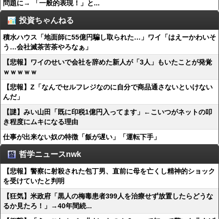
問題に→ 「一般的表現！」と...
投資ちゃんねる
積水ハウス「地面師に55億円騙し取られた…」ワイ「はえーかわいそ
う…会社滅茶苦茶やろなぁ」
【悲報】ワイのせいで会社を辞めた新人が「3人」もいたことが発覚
ｗｗｗｗｗ
【悲報】Z「なんでセルフレジなのに自分で商品通さないといけない
んだ」
【謎】みい山田「既に印税1億円入ってます」←こいつがネットの叩
き程度にムキになる理由
仕事が出来ない奴の特徴「飯が遅い」「運転下手」
哲学ニュースnwk
【悲報】警察に射殺された包丁男、直前に母を亡くし精神的ショック
を受けていたと判明
【狂気】米政府「黒人の梅毒患者399人を治療せず放置したらどうな
るか見たろ！」→40年間続...