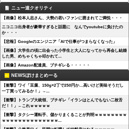
ニュー速クオリティ
【画像】松本人志さん、大勢の若いファンに囲まれてご満悦・・・
ニコニコ出身者が豪華すぎると話題に なんでyoutubeに負けたの
か・・・
【悲報】Googleのエンジニア「AIで仕事がつまらなくなった」
【画像】大学生の頃に出会った小学生と大人になってから再会し結婚
した男、めちゃくちゃ叩かれて...
【画像】Amazon配達員、ブチギレる・・・・・
NEWSぽけまとめーる
【衝撃】ワイ「豆腐、150g×2丁で250円か…高いけど美味そうだし
一丁買ってみるか！」→...
【衝撃】トランプ大統領、ブチギレ「イランはとんでもない二枚舌
だ！！」←これｗｗｗｗｗ
【衝撃】タクシー運転手、儲かりまくることが判明ｗｗｗｗｗｗｗｗ
ｗｗｗｗｗｗｗｗｗｗｗｗｗｗ...