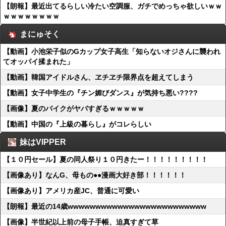
【朗報】最近出てるらしい冷たい空調服、ガチでめっちゃ欲しいｗｗ
ｗｗｗｗｗｗｗｗ
まにゅそく
【動画】小池栄子似のGカップ女子高生「知らないオジさんに襲われ
てオッパイ揉まれた」
【動画】韓国アイドルさん、ヱチヱチ限界点を超えてしまう
【動画】女子中学生の『チン媚びダンス』が気持ち悪い????
【画像】夏のバイクがヤバすぎるｗｗｗｗｗ
【動画】中国の『上級の暮らし』がコレらしい
妹はVIPPER
【１０円セール】夏の同人祭り１０円きたー！！！！！！！！！
【画像あり】なんG、母もの●●漫画大好き部！！！！！！
【画像あり】アメリカ産JC、普通に可愛い
【朗報】最近の14歳wwwwwwwwwwwwwwwwwwwwwwwww
【画像】半世紀以上前の母子手帳、迫真すぎて草