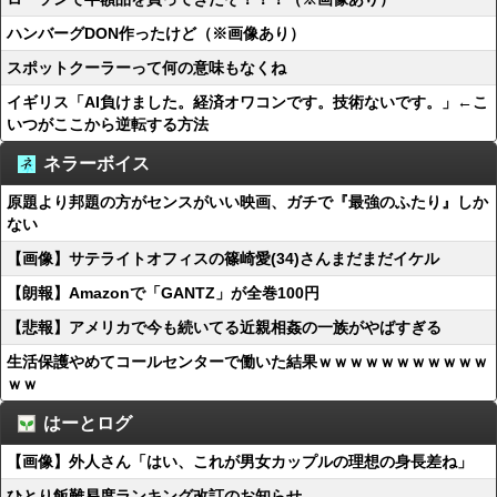
ハンバーグDON作ったけど（※画像あり）
スポットクーラーって何の意味もなくね
イギリス「AI負けました。経済オワコンです。技術ないです。」←こ
いつがここから逆転する方法
ネラーボイス
原題より邦題の方がセンスがいい映画、ガチで『最強のふたり』しか
ない
【画像】サテライトオフィスの篠崎愛(34)さんまだまだイケル
【朗報】Amazonで「GANTZ」が全巻100円
【悲報】アメリカで今も続いてる近親相姦の一族がやばすぎる
生活保護やめてコールセンターで働いた結果ｗｗｗｗｗｗｗｗｗｗｗ
ｗｗ
はーとログ
【画像】外人さん「はい、これが男女カップルの理想の身長差ね」
ひとり飯難易度ランキング改訂のお知らせ