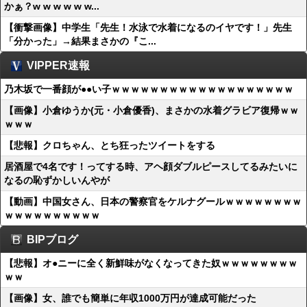
かぁ？w w w w w w...
【衝撃画像】中学生「先生！水泳で水着になるのイヤです！」先生
「分かった」→結果まさかの『こ...
VIPPER速報
乃木坂で一番顔が●●い子ｗｗｗｗｗｗｗｗｗｗｗｗｗｗｗｗｗｗｗ
【画像】小倉ゆうか(元・小倉優香)、まさかの水着グラビア復帰ｗｗ
ｗｗｗ
【悲報】クロちゃん、とち狂ったツイートをする
居酒屋で4名です！ってする時、アヘ顔ダブルピースしてるみたいに
なるの恥ずかしいんやが
【動画】中国女さん、日本の警察官をケルナグールｗｗｗｗｗｗｗｗ
ｗｗｗｗｗｗｗｗｗｗ
BIPブログ
【悲報】オ●ニーに全く新鮮味がなくなってきた奴ｗｗｗｗｗｗｗｗ
ｗｗ
【画像】女、誰でも簡単に年収1000万円が達成可能だった