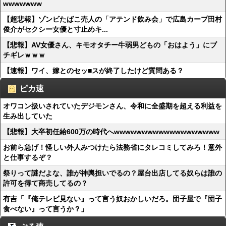
wwwwwww
【超悲報】ゾンビたばこ売人の「アテンド飲み会」で広島カープ田村
俊介がセクシー女優と寸止めキ...
【悲報】AV女優さん、キモオタチー牛弱男どもの「おはよう」にブ
チギレｗｗｗ
【速報】ワイ、嫁とのセッ■スが終了したけど質問ある？
ピカ速
オワコン扱いされていたデジモンさん、令和に全盛期を超える利益を
生み出していた
【悲報】大卒初任給600万の時代へwwwwwwwwwwwwwwwwwww
お前ら急げ！怪しい外人みつけたら法務省にタレコミしてみろ！意外
と仕事するぞ？
祭りって謎だよな、誰が神輿担いでるの？屋台出店してる奴らは誰の
許可を得て商売してるの？
有吉「『俺テレビ見ない』って言う奴おかしいだろ。団子屋で『団子
食べない』って言うか？」