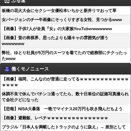
ぶる速
板橋の花火大会にセクシー女優松本いちかと新井リマおって草
女バージョンのチー牛画像にそっくりすぎる女性、見つかるwww
【画像】子供7人が全員『女』の大家族YouTuberwwwwww
【画像】昔の将棋界、思ったよりも陽キャの雰囲気が漂う
wwwwwww
弊社、ゆとり社員が5万円のスーツを着てたので総務部にチクったっ
たwww
働くモノニュース
【画像】福岡、こんなのが普通に走ってるｗｗｗｗｗｗｗｗｗｗｗｗ
ｗｗｗｗ
体調不良で休んでパチンコ通ってたら、数十日単位の証拠写真撮られ
て会社クビになった
【悲報】NISA大暴落 一晩でマイナス20万円も吹き飛んだもよう
【画像】避難飯、レベチｗｗｗｗｗｗｗｗｗｗｗｗｗｗｗ
ブラジル「日本人を満載したトラックのように扱え」→ 差別として