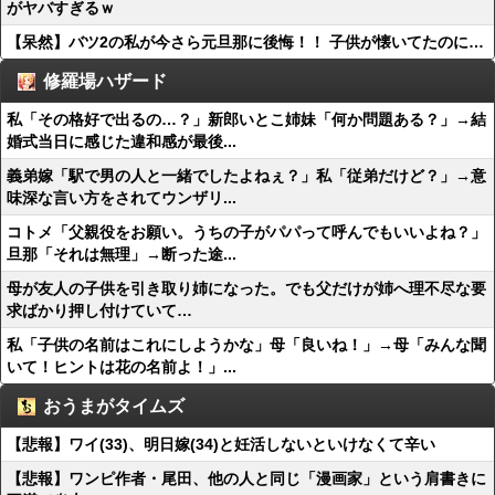
がヤバすぎるｗ
【呆然】バツ2の私が今さら元旦那に後悔！！ 子供が懐いてたのに…
修羅場ハザード
私「その格好で出るの…？」新郎いとこ姉妹「何か問題ある？」→結
婚式当日に感じた違和感が最後...
義弟嫁「駅で男の人と一緒でしたよねぇ？」私「従弟だけど？」→意
味深な言い方をされてウンザリ...
コトメ「父親役をお願い。うちの子がパパって呼んでもいいよね？」
旦那「それは無理」→断った途...
母が友人の子供を引き取り姉になった。でも父だけが姉へ理不尽な要
求ばかり押し付けていて…
私「子供の名前はこれにしようかな」母「良いね！」→母「みんな聞
いて！ヒントは花の名前よ！」...
おうまがタイムズ
【悲報】ワイ(33)、明日嫁(34)と妊活しないといけなくて辛い
【悲報】ワンピ作者・尾田、他の人と同じ「漫画家」という肩書きに