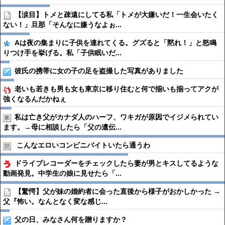
【涙目】トメと疎遠にしてる私「トメが大嫌いだ！一生会いたく
ない！」旦那「そんなに嫌うなよぉ...
Aは夜の集まりに子供を連れてくる。グズると「黙れ！」と怒鳴
りつけ手を挙げる。私「子供眠いだ...
彼氏の携帯に女の子の足を盗撮した写真がありました
老いも若きも男も女も東京に移り住むと何で揃いも揃ってアクが
強くなるんだかねぇ
私は亡き父がカナダ人のハーフ、ワキガが原因でイジメられてい
ます。→母に相談したら「父の遺伝...
こんなエロいコンビニバイトいたら通うわ
ドライブレコーダーをチェックしたら妻が男とキスしてるような
動画発見。中学生の娘に見せたら「...
【驚愕】父が妹の婚約者に会った直後から様子がおかしかった →
父『怖い。なんとなく変な感じ...
父の日、みなさん何を贈りますか？