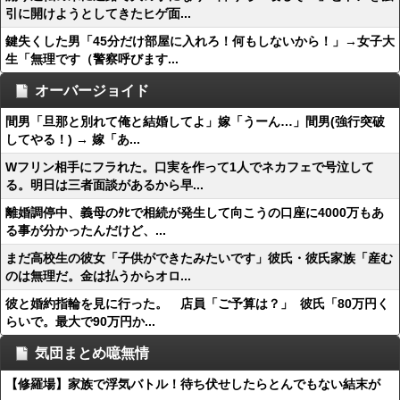
引に開けようとしてきたヒゲ面...
鍵失くした男「45分だけ部屋に入れろ！何もしないから！」→女子大
生「無理です（警察呼びます...
オーバージョイド
間男「旦那と別れて俺と結婚してよ」嫁「うーん…」間男(強行突破
してやる！) → 嫁「あ...
Wフリン相手にフラれた。口実を作って1人でネカフェで号泣して
る。明日は三者面談があるから早...
離婚調停中、義母のﾀﾋで相続が発生して向こうの口座に4000万もあ
る事が分かったんだけど、...
まだ高校生の彼女「子供ができたみたいです」彼氏・彼氏家族「産む
のは無理だ。金は払うからオロ...
彼と婚約指輪を見に行った。 店員「ご予算は？」 彼氏「80万円く
らいで。最大で90万円か...
気団まとめ噫無情
【修羅場】家族で浮気バトル！待ち伏せしたらとんでもない結末が