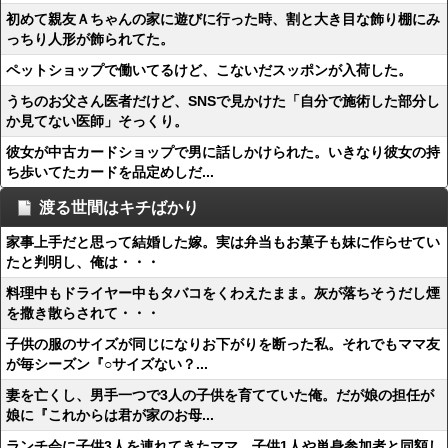
初めて親友Ａちゃんの家に遊びに行った時、割と大き目な飾り棚にみ
っちり人形が飾られてた。
ペットショップで働いてるけど、こないだスッポンが入荷した。
うちのお父さん医者だけど、SNSで見かけた「自分で施術した部分し
か見てない医師」そっくり。
彼女が中古カードショップで男に話しかけられた。いきなり彼女の持
ち歩いてたカードを品定めしだ...
渡る世間はキチばかり
家事上手だと思って結婚した嫁。実は弁当もお菓子も妹に作らせてい
たと判明し、俺は・・・
料理中もドライヤー中もタバコをくわえたまま。灰が落ちそうだし煙
を撒き散らされて・・・
子供の服のサイズが同じになりお下がりを断った私。それでもママ友
が毎シーズン『○サイズない？...
妻を亡くし、男手一つで3人の子供を育てていた俺。だが娘の担任が
娘に『これからは君が家のお母...
ランチ会に子供3人を連れてきたママ。子供1人や単身参加者と同額し