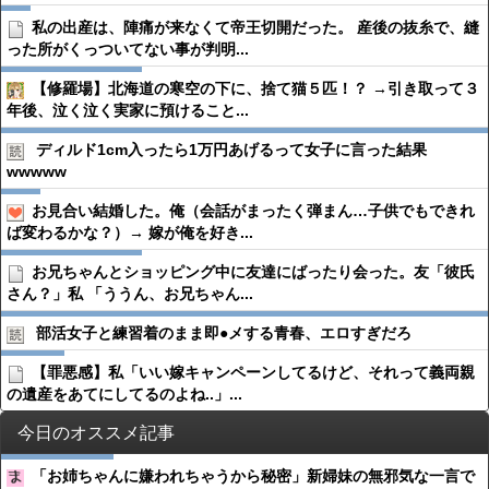
私の出産は、陣痛が来なくて帝王切開だった。 産後の抜糸で、縫
った所がくっついてない事が判明...
【修羅場】北海道の寒空の下に、捨て猫５匹！？ →引き取って３
年後、泣く泣く実家に預けること...
ディルド1cm入ったら1万円あげるって女子に言った結果
wwwww
お見合い結婚した。俺（会話がまったく弾まん…子供でもできれ
ば変わるかな？）→ 嫁が俺を好き...
お兄ちゃんとショッピング中に友達にばったり会った。友「彼氏
さん？」私 「ううん、お兄ちゃん...
部活女子と練習着のまま即●︎メする青春、エロすぎだろ
【罪悪感】私「いい嫁キャンペーンしてるけど、それって義両親
の遺産をあてにしてるのよね..」...
今日のオススメ記事
「お姉ちゃんに嫌われちゃうから秘密」新婦妹の無邪気な一言で