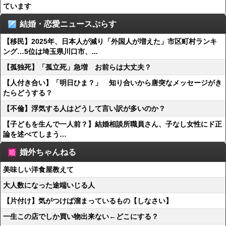
ています
結婚・恋愛ニュースぷらす
【移民】2025年、日本人が減り「外国人が増えた」市区町村ランキ
ング…5位は埼玉県川口市、...
【孤独死】「孤立死」急増 お前らは大丈夫？
【人付き合い】「明日ひま？」 知り合いから唐突なメッセージがき
たらどうする？
【不倫】浮気する人はどうして言い訳が多いのか？
【子どもを生んで一人前？】結婚相談所職員さん、子なし女性にド正
論を述べてしまう…
婚外ちゃんねる
美味しい洋食屋教えて
大人数になった途端いじる人
【片付け】気がつけば溜まっているもの【しなさい】
一生この店でしか買い物出来ない←どこにする？