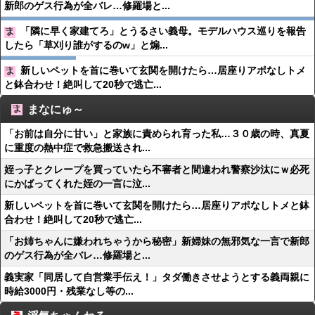
新郎のゲス行為が全バレ…修羅場と...
「隣に早く家建てろ」とうるさい義母。モデルハウス巡りを報告
したら「草刈り誰がするのw」と煽...
新しいペットを首に巻いて玄関を開けたら…居座りアポなしトメ
と鉢合わせ！絶叫して20秒で逃亡...
まなにゅ～
「お前は自分に甘い」と家族に責められ育った私…３０歳の時、真夏
に重度の熱中症で救急搬送され...
姪っ子とクレープを買っていたら不審者と間違われ警察沙汰にｗ必死
にかばってくれた姪の一言に泣...
新しいペットを首に巻いて玄関を開けたら…居座りアポなしトメと鉢
合わせ！絶叫して20秒で逃亡...
「お姉ちゃんに嫌われちゃうから秘密」新婦妹の無邪気な一言で新郎
のゲス行為が全バレ…修羅場と...
義実家「同居して自営業手伝え！」タダ働きさせようとする義両親に
時給3000円・残業なし等の...