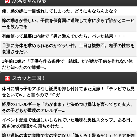
浮気ちゃんねる
俺、弟の嫁に一目惚れしてしまった。どうにもならんよな？
嫁の動きが怪しい。子供を保育園に送迎して家に戻らず誰かとコーヒ
ーを飲んでる
有給使って旦那に内緒で『男と遊んでいたら』バレた結果・・・
旦那に身体を求められるのがツラい件。土日は複数回。相手の性欲を
衰退させたい
1年前に嫁と「子供を作る条件で」結婚。だが嫁が子供を作れない体
だと知ったので離婚へ。
スカッと王国！
休日に甥っ子をアポなし託児を押し付けてきた兄嫁！「テレビでも見
せといてw」と言うので『Gガ...
軽度のアレルギーを「わがまま」と決めつけ嫌味を言ってきた友人、
その子どもが重度のアレルギー...
イベント派遣で陰湿にいじられていた地味な男性スタッフ。ある日、
高さ3mの階段から落ちかけた...
煽り運転の末に道路で大の字になり「降りろ！殴るぞ！」とドアを強