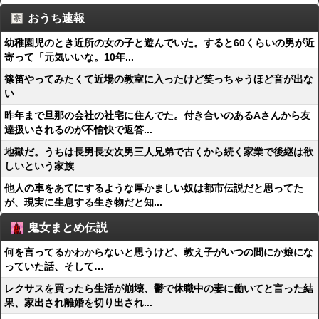
おうち速報
幼稚園児のとき近所の女の子と遊んでいた。すると60くらいの男が近
寄って「元気いいな。10年...
篠笛やってみたくて近場の教室に入ったけど笑っちゃうほど音が出な
い
昨年まで旦那の会社の社宅に住んでた。付き合いのあるAさんから友
達扱いされるのが不愉快で返答...
地獄だ。うちは長男長女次男三人兄弟で古くから続く家業で後継は欲
しいという家族
他人の車をあてにするような厚かましい奴は都市伝説だと思ってた
が、現実に生息する生き物だと知...
鬼女まとめ伝説
何を言ってるかわからないと思うけど、教え子がいつの間にか娘にな
っていた話、そして…
レクサスを買ったら生活が崩壊、鬱で休職中の妻に働いてと言った結
果、家出され離婚を切り出され...