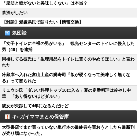
「脂肪と糖がないと美味しくない」は本当？
禁酒がしたい
【雑談】愛媛県民で語りたい【情報交換】
気団談
「女子トイレに全裸の男がいる」 観光センターのトイレに侵入した
男（49）を逮捕
同棲してる彼氏に「生理用品をトイレに置くのやめてほしい」と言わ
れた
冷蔵庫へ入れた富山土産の鱒寿司『飯が硬くなって美味しく無くな
る』って怒られた
リュウジ氏「ダルい料理トップ10に入る」夏の定番料理は冷やし中
華 「あり得ないほどダルい」
彼女が失踪して4年になるんだけど
キ○ガイママまとめ保管庫
大型書店でまだ買っていない単行本の最終巻を買おうとしたら最新刊
が売り場になかった。