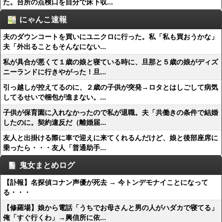
た。台所の点検口を自分で床下収...
にゃんこ速報
夫のダウンコートを買いにユニクロに行った。私「私も買おうかな」
夫「外出ることもそんなにない...
私が具合が悪くて１歳の娘と寝ている時に、旦那と５歳の娘がディズ
ニーランドに行きやがった！旦...
引っ越しが控えてるのに、２歳の子供が突発→ロタとはしごして病気
してるせいで梱包が進まない。...
子供が保育園に入れなかったので私が退職。夫「共働きの条件で結婚
したのに。契約違反だ（離婚届...
友人と出掛ける際に車で迎えに来てくれるんだけど、娘と後部座席に
乗ったら・・・友人「普通助手...
鬼女まとめログ
【訃報】名探偵コナン声優が死去 → 今トンデモナイことになって
る・・・
【修羅場】娘から電話「うちでお母さんと男の人がハダカで寝てる」
俺「すぐ行くわ」→興信所に依...