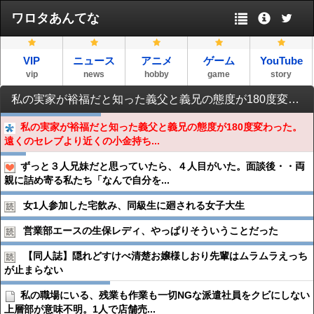
ワロタあんてな
VIP
ニュース
アニメ
ゲーム
YouTube
vip
news
hobby
game
story
私の実家が裕福だと知った義父と義兄の態度が180度変わった。遠くのセレブより近くの小金持ちの方が鼻につくのかな。
私の実家が裕福だと知った義父と義兄の態度が180度変わった。
遠くのセレブより近くの小金持ち...
ずっと３人兄妹だと思っていたら、４人目がいた。面談後・・両
親に詰め寄る私たち「なんで自分を...
女1人参加した宅飲み、同級生に廻される女子大生
営業部エースの生保レディ、やっぱりそういうことだった
【同人誌】隠れどすけべ清楚お嬢様しおり先輩はムラムラえっち
が止まらない
私の職場にいる、残業も作業も一切NGな派遣社員をクビにしない
上層部が意味不明。1人で店舗売...