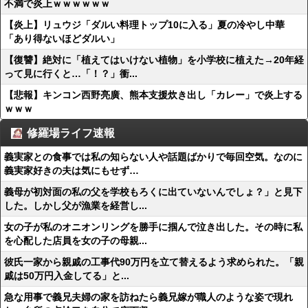
不満で炎上ｗｗｗｗｗｗ
【炎上】リュウジ「ダルい料理トップ10に入る」夏の冷やし中華
「あり得ないほどダルい」
【復讐】絶対に「植えてはいけない植物」を小学校に植えた→20年経
って見に行くと…「！？」衝...
【悲報】キンコン西野亮廣、熊本支援炊き出し「カレー」で炎上する
ｗｗｗ
修羅場ライフ速報
義実家との食事では私の知らない人や話題ばかりで毎回空気。なのに
義実家好きの夫は気にもせず…
義母が初対面の私の父を学校もろくに出ていないんでしょ？」と見下
した。しかし父が漁業を経営し...
女の子が私のオニオンリングを勝手に掴んで泣き出した。その時に私
を心配した店員を女の子の母親...
彼氏一家から親戚の工事代90万円を立て替えるよう求められた。「親
戚は50万円入金してる」と...
急な用事で義兄夫婦の家を訪ねたら義兄嫁が職人のような姿で現れ