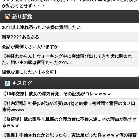
か払おうとせず・・・
怒り新党
20年以上連れ添ったご夫婦に質問したい
雑草????あるある
会話が面倒くさい人いますか
【神経わからん】ウォーキング中に突然飛び出してきた犬に噛まれ
た。飼い主の家は留守だったので...
陽気な夏にしたい【ネタ可】
キスログ
【10年交際】彼女の浮気発覚、その証拠がコレｗｗｗｗ
【社内混乱】社長(50代)が若妻(20代)と結婚→初対面で驚愕のタメ口
連発wwww
【修羅場】嫁の限界？旦那の介護放置に不倫未遂…その理由が酷すぎ
るｗｗｗ
【報復】不倫されたかと思ったら、実は弟だった件ｗｗｗｗ俺の復讐