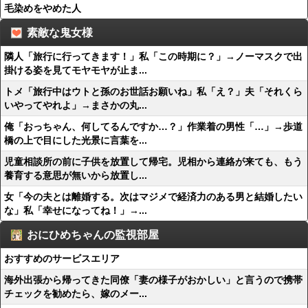
毛染めをやめた人
素敵な鬼女様
隣人「旅行に行ってきます！」私「この時期に？」→ノーマスクで出
掛ける姿を見てモヤモヤが止ま...
トメ「旅行中はウトと孫のお世話お願いね」私「え？」夫「それくら
いやってやれよ」→まさかの丸...
俺「おっちゃん、何してるんですか…？」作業着の男性「…」→歩道
橋の上で目にした光景に言葉を...
児童相談所の前に子供を放置して帰宅。児相から連絡が来ても、もう
養育する意思が無いから放置し...
女「今の夫とは離婚する。次はマジメで経済力のある男と結婚したい
な」私「幸せになってね！」→...
おにひめちゃんの監視部屋
おすすめのサービスエリア
海外出張から帰ってきた同僚「妻の様子がおかしい」と言うので携帯
チェックを勧めたら、嫁のメー...