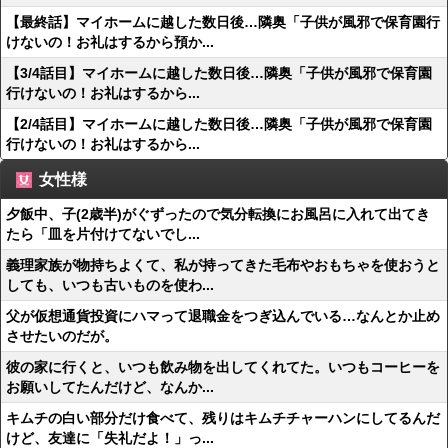
【最終話】マイホームに越した数日後…隣奥「子供が風邪で保育園行
けないの！お礼はするから預か...
【3/4話目】マイホームに越した数日後…隣奥「子供が風邪で保育園
行けないの！お礼はするから...
【2/4話目】マイホームに越した数日後…隣奥「子供が風邪で保育園
行けないの！お礼はするから...
女性様
夕飯中、子(2歳半)がぐずったので気分転換にお風呂に入れて出てき
たら「皿を片付けてないでし...
義理家族が物持ちよくて、私が持ってきた毛布やおもちゃを使おうと
しても、いつも古いものを使わ...
父が仮想通貨投資にハマって退職金をつぎ込んでいる…なんとか止め
させたいのだが。
彼の家に行くと、いつも飲み物を出してくれてた。いつもコーヒーを
お願いしてたんだけど、なんか...
キムチの白い部分だけ食べて、残りはキムチチャーハンにしてるんだ
けど、友達に「失礼だよ！」っ...