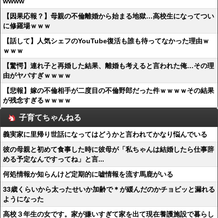
wwww
【因果応報？】母親の不倫離婚から始まる地獄…高校生になってつい
に修羅場ｗｗｗ
【話して】人気シェフのYouTube復活も誰も待ってなかった理由ｗ
ｗｗｗ
【驚愕】連れ子と再婚した結果、離婚も考えると言われた俺…その理
由がヤバすぎｗｗｗｗ
【悲報】嫁の不倫相手が二度目の不倫野郎だった件ｗｗｗｗその結果
が残念すぎるｗｗｗｗ
子育てちゃんねる
義実家に里帰り世話になってはどうかと言われてかなり悩んでいる
彼の母親と初めて食事した時に彼母が「私ちゃんは結婚したら仕事辞
める予定なんですってね」と言...
何処情報か知らんけど定期的に嘘情報を流す馬鹿がいる
33歳くらいから太ったせいか加齢で＊が緩んだのかチョビッと漏れる
ようになった
高校３年生の女です。家が嫌いすぎて家を出て現在養護施設で暮らし