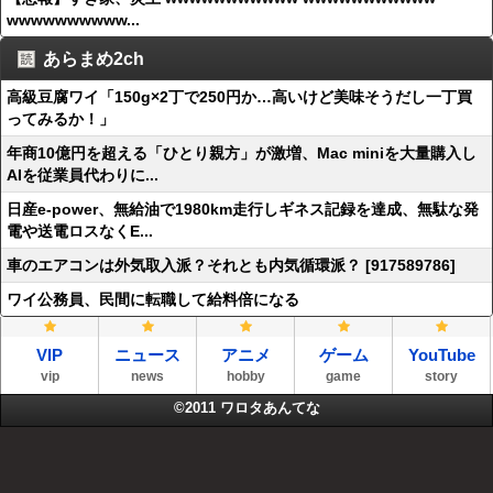
wwwwwwwwww...
あらまめ2ch
高級豆腐ワイ「150g×2丁で250円か…高いけど美味そうだし一丁買
ってみるか！」
年商10億円を超える「ひとり親方」が激増、Mac miniを大量購入し
AIを従業員代わりに...
日産e-power、無給油で1980km走行しギネス記録を達成、無駄な発
電や送電ロスなくE...
車のエアコンは外気取入派？それとも内気循環派？ [917589786]
ワイ公務員、民間に転職して給料倍になる
VIP
ニュース
アニメ
ゲーム
YouTube
vip
news
hobby
game
story
©2011
ワロタあんてな