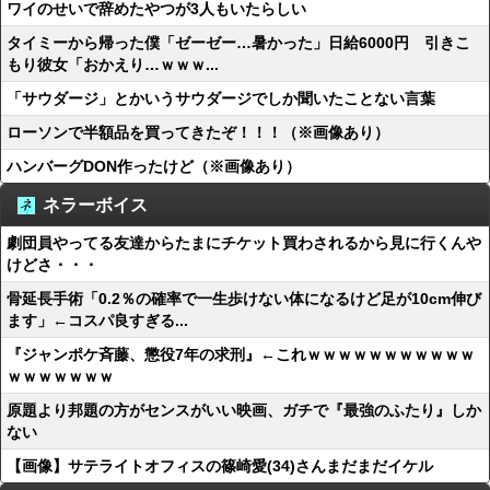
ワイのせいで辞めたやつが3人もいたらしい
タイミーから帰った僕「ゼーゼー…暑かった」日給6000円 引きこ
もり彼女「おかえり…ｗｗｗ...
「サウダージ」とかいうサウダージでしか聞いたことない言葉
ローソンで半額品を買ってきたぞ！！！（※画像あり）
ハンバーグDON作ったけど（※画像あり）
ネラーボイス
劇団員やってる友達からたまにチケット買わされるから見に行くんや
けどさ・・・
骨延長手術「0.2％の確率で一生歩けない体になるけど足が10cm伸び
ます」←コスパ良すぎる...
『ジャンポケ斉藤、懲役7年の求刑』←これｗｗｗｗｗｗｗｗｗｗｗ
ｗｗｗｗｗｗｗ
原題より邦題の方がセンスがいい映画、ガチで『最強のふたり』しか
ない
【画像】サテライトオフィスの篠崎愛(34)さんまだまだイケル