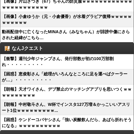
【画像】片山さつき（67）ちゃんの防災服ｗｗｗｗｗｗｗｗｗｗｗｗ
ｗｗｗｗｗｗｗｗｗｗｗ
【画像】小倉ゆうか（元・小倉優香）が水着グラビア復帰ｗｗｗｗｗ
ｗｗｗｗｗｗ
動画配信中に亡くなったMINAさん（みなちゃん）が誹謗中傷にさら
された経緯がこちら…
なんJクエスト
【衝撃】週刊少年ジャンプさん、発行部数が初の100万部割
れ・・・・・・・・・
【困惑】恵俊彰さん「総理がいろんなところに足を運べばクーラー
が…」・・・・・・・・・
【朗報】天才ワイさん、デブ禁止のマッチングアプリを思いつくｗｗ
ｗｗｗｗｗｗｗｗ
【朗報】中村敬斗さん、W杯でインスタ127万増＆かっこいいアスリ
ート1位ｗｗｗｗｗｗｗｗｗ...
【困惑】ケンドーコバヤシさん「強い炭酸飲んだら、あばら折れそう
になる」ｗｗｗｗｗｗｗｗｗｗ