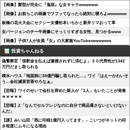
【画像】髪型が完全に『鬼頭』な女キャラwwwwww
【画像】お前らこの画像でフフッてなったら絶対に寝ろよwwwwww
板橋の花火大会にセクシー女優松本いちかと新井リマおって草
女バージョンのチー牛画像にそっくりすぎる女性、見つかるwww
【画像】子供7人が全員『女』の大家族YouTuberwwwwww
投資ちゃんねる
偽警察官「保釈金を払えば逮捕されずに済むよ」３０代男性が1342
万円だまし取られる
積水ハウス「地面師に55億円騙し取られた…」ワイ「はえーかわいそ
う…会社滅茶苦茶やろなぁ」
【悲報】ワイのせいで会社を辞めた新人が「3人」もいたことが発覚
ｗｗｗｗｗ
【悲報】Z「なんでセルフレジなのに自分で商品通さないといけない
んだ」
【謎】みい山田「既に印税1億円入ってます」←こいつがネットの叩
き程度にムキになる理由