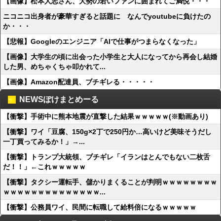
【画像】松本人志さん、大勢の若いファンに囲まれてご満悦・・・
ニコニコ出身者が豪華すぎると話題に なんでyoutubeに負けたの
か・・・
【悲報】Googleのエンジニア「AIで仕事がつまらなくなった」
【画像】大学生の頃に出会った小学生と大人になってから再会し結婚
した男、めちゃくちゃ叩かれて...
【画像】Amazon配達員、ブチギレる・・・・・
NEWSぽけまとめーる
【衝撃】手術中に熊本地震が直撃した結果ｗｗｗｗｗ(※動画あり)
【衝撃】ワイ「豆腐、150g×2丁で250円か…高いけど美味そうだし
一丁買ってみるか！」→...
【衝撃】トランプ大統領、ブチギレ「イランはとんでもない二枚舌
だ！！」←これｗｗｗｗｗ
【衝撃】タクシー運転手、儲かりまくることが判明ｗｗｗｗｗｗｗｗ
ｗｗｗｗｗｗｗｗｗｗｗｗｗｗ...
【衝撃】公務員ワイ、民間に転職して給料倍になるｗｗｗｗｗ