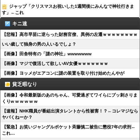
ジャップ「クリスマスお祝いした1週間後にみんなで神社行きま
す」←これ
キニ速
【悲報】高市早苗に逆らった財務官僚、異例の左遷ｗｗｗｗｗｗｗｗ
いい歳して独身の男の人いるでしょ？
【画像】田舎特有の「謎の神社」wwwwwww
【画像】マジで復活して欲しいAV女優ｗｗｗｗｗｗｗ
【画像】ヨッメがエアコンに謎の装置を取り付け始めたんやが
貧乏暇なり
【画像】令和最新版のあのちゃん、可愛過ぎてワイらにブッ刺さりま
くりw w w w w w
【速報】NHK職員が番組出演タレントから性被害！？←コレマジなら
ヤバくねーか？
【緊急】お笑いジャングルポケット斉藤慎二被告に懲役7年の求刑←
これ…