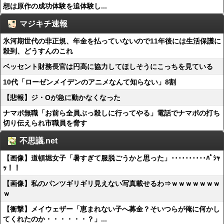
想は原作の成功体験を追体験し...
マジキチ速報
氷河期世代の非正規、年金を払っていないので11年後には生活保護に
殺到、どうすんのこれ
ベッセント財務長官は円高に協力してほしそうにこっちを見ている
10代「ローゼンメイデンのアニメなんて知らない」8割
【悲報】ジ・Oが急に動かなくなった
ナマポ無職「お前ら全員ぶっ殺しに行ってやる」電話でナマポの打ち
切り伝えられ市職員を脅す
不思議.net
【画像】道頓堀女子「暑すぎて服脱ごうかと思った」･･････････ﾊﾟｼｬ
ｯ！！
【画像】私のパンツギリギリ見えない写真載せるわ⇒ｗｗｗｗｗｗｗ
ｗ
【衝撃】メイウェザー「恵まれない子へ募金？そいつらが俺に何かし
てくれたのか・・・・・・？」...