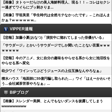
【画像】タトゥーだらけの美人海鮮料理人、現る！！←コレはセクシ
ー過ぎてワイらにブッ刺さりま...
【画像】宇垣美里「学生時代は全然モテなかったです」←これほんま
かぁ？w w w w w w...
VIPPER速報
【悲報】加藤小夏(おなつ)「演技中に惚れてしまった俳優がいる」
「サウダージ」とかいうサウダージでしか聞いたことない言葉ｗｗｗ
ｗｗｗｗｗ
【悲報】今のアニメ、女に自分の趣味をやらせる系から女に池沼役を
やらせる系へ変化
幼少ワイ「ワインってぶどうジュースの上位互換なんやろなぁ」
積水ハウス「地面師に55億円騙し取られた…」ワイ「はえーかわいそ
う…会社滅茶苦茶やろなぁ」...
BIPブログ
【画像】スレンダー美脚、とんでもないダンスを披露してしまう
wwwwwwwww