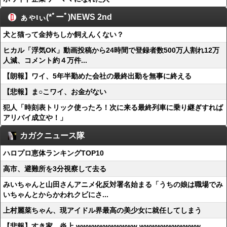
ぁゃιぃ(*ﾟーﾟ)NEWS 2nd
犬と猫って金持ちしか飼えんくない？
ヒカル「浮気OK」動画投稿から24時間で登録者数500万人割れ12万
人減、コメント約４万件...
【朗報】ワイ、5年半勤めた会社の最終出勤を無事に終える
【悲報】ま○こワイ、お金がない
犯人「時刻表トリック使ったろ！次に来る最終列車に乗り継ぎすれば
アリバイ成立や！」
カガクニュース隊
ハロプロ恵体ランキングTOP10
高市、避難所を3分視察して去る
みいちゃんと山田さんアニメ化反対署名始まる「うちの娘は職場でみ
いちゃんとからかわれクビにさ...
上村麗菜ちゃん、現アイドル界最高の美少女に就任してしまう
【悲報】すき家、炎上 wwwwwwwwwww wwwwwwwwwww