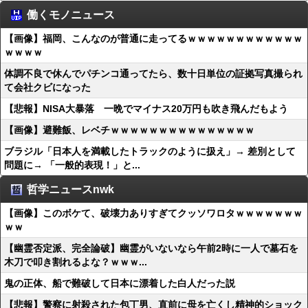
働くモノニュース
【画像】福岡、こんなのが普通に走ってるｗｗｗｗｗｗｗｗｗｗｗｗ
ｗｗｗｗ
体調不良で休んでパチンコ通ってたら、数十日単位の証拠写真撮られ
て会社クビになった
【悲報】NISA大暴落 一晩でマイナス20万円も吹き飛んだもよう
【画像】避難飯、レベチｗｗｗｗｗｗｗｗｗｗｗｗｗｗｗ
ブラジル「日本人を満載したトラックのように扱え」→ 差別として
問題に→ 「一般的表現！」と...
哲学ニュースnwk
【画像】このボケて、破壊力ありすぎてクッソワロタｗｗｗｗｗｗｗ
ｗｗ
【幽霊否定派、完全論破】幽霊がいないなら午前2時に一人で墓石を
木刀で叩き割れるよな？ｗｗｗ...
鬼の正体、船で難破して日本に漂着した白人だった説
【悲報】警察に射殺された包丁男、直前に母を亡くし精神的ショック