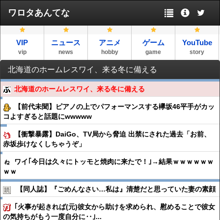
ワロタあんてな
VIP
ニュース
アニメ
ゲーム
YouTube
vip
news
hobby
game
story
北海道のホームレスワイ、来る冬に備える
北海道のホームレスワイ、来る冬に備える
【前代未聞】ピアノの上でパフォーマンスする欅坂46平手がカッ
コよすぎると話題にwwwww
【衝撃暴露】DaiGo、TV局から脅迫 出禁にされた過去「お前、
赤坂歩けなくしちゃうぞ」
ワイ｢今日は久々にトッモと焼肉に来たで！｣→結果ｗｗｗｗｗｗ
ｗｗ
【同人誌】『ごめんなさい…私は』清楚だと思っていた妻の素顔
｢火事が起きれば(元)彼女から助けを求められ、慰めることで彼女
の気持ちがもう一度自分に‥｣...