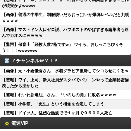
が現実かよwwww
【画像】普通の中学生、制服脱いだらおっ◯いが爆弾レベルだと判明
ｗｗｗｗ
【画像】マストドン人口ゼロ説、ハフポストのやばすぎる編集者も絡
んでカオスにｗｗｗｗ
【驚愕】保育士「経験人数7桁ですw」 ワイら、おしっこちびりそ
う！！！wwwwww
Ｚチャンネル＠ＶＩＰ
【画像】元・小倉優香さん、水着グラビア復帰してシコらせにくるｗ
【悲報】ワイ、上司、新入社員がスタバでパソコンやって企業秘密漏
洩したから泣かした
【速報】れいわ新選組、さん、「いのちの党」に改名ｗｗｗｗ
【悲報】小学館、「更生」という概念を否定してしまう
【悲報】ドイツ人、猛烈な熱波でで１ヶ月で９６００人死亡……
流速VIP