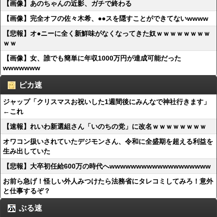
【画像】あのちゃんの近影、ガチで終わる
【画像】完全オフの佐々木希、●●スを隠すことができてないwwww
【悲報】オ●ニーに全く新鮮味がなくなってきた奴ｗｗｗｗｗｗｗｗ
ｗｗ
【画像】女、誰でも簡単に年収1000万円が達成可能だった
wwwwwww
ピカ速
ジャップ「クリスマスお祝いした1週間後にみんなで神社行きます」
←これ
【速報】れいわ新選組さん「いのちの党」に改名ｗｗｗｗｗｗｗｗ
オワコン扱いされていたデジモンさん、令和に全盛期を超える利益を
生み出していた
【悲報】大卒初任給600万の時代へwwwwwwwwwwwwwwwwwww
お前ら急げ！怪しい外人みつけたら法務省にタレコミしてみろ！意外
と仕事するぞ？
ぶる速