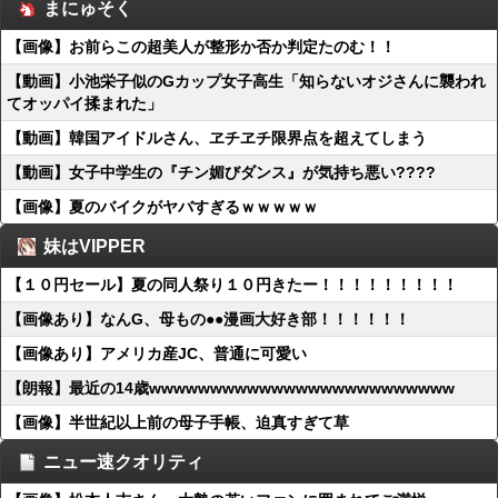
まにゅそく
【画像】お前らこの超美人が整形か否か判定たのむ！！
【動画】小池栄子似のGカップ女子高生「知らないオジさんに襲われ
てオッパイ揉まれた」
【動画】韓国アイドルさん、ヱチヱチ限界点を超えてしまう
【動画】女子中学生の『チン媚びダンス』が気持ち悪い????
【画像】夏のバイクがヤバすぎるｗｗｗｗｗ
妹はVIPPER
【１０円セール】夏の同人祭り１０円きたー！！！！！！！！！
【画像あり】なんG、母もの●●漫画大好き部！！！！！！
【画像あり】アメリカ産JC、普通に可愛い
【朗報】最近の14歳wwwwwwwwwwwwwwwwwwwwwwwww
【画像】半世紀以上前の母子手帳、迫真すぎて草
ニュー速クオリティ