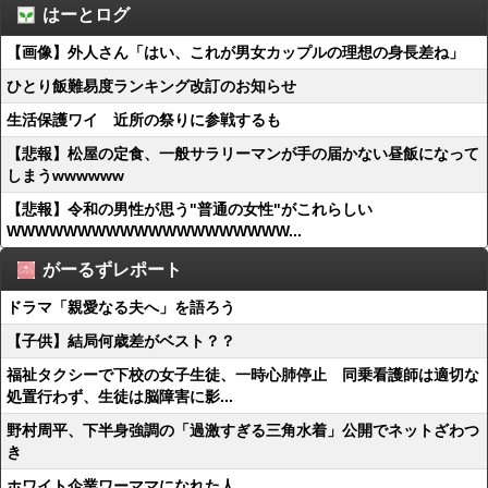
はーとログ
【画像】外人さん「はい、これが男女カップルの理想の身長差ね」
ひとり飯難易度ランキング改訂のお知らせ
生活保護ワイ 近所の祭りに参戦するも
【悲報】松屋の定食、一般サラリーマンが手の届かない昼飯になって
しまうwwwwww
【悲報】令和の男性が思う"普通の女性"がこれらしい
WWWWWWWWWWWWWWWWWWWW...
がーるずレポート
ドラマ「親愛なる夫へ」を語ろう
【子供】結局何歳差がベスト？？
福祉タクシーで下校の女子生徒、一時心肺停止 同乗看護師は適切な
処置行わず、生徒は脳障害に影...
野村周平、下半身強調の「過激すぎる三角水着」公開でネットざわつ
き
ホワイト企業ワーママになれた人