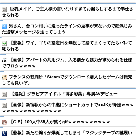
巨乳メイド、ご主人様の言いなりすぎてお漏らしするまで奉仕さ
せられる
男さん、合コン相手に送ったラインの返事が来ないので狂気じみ
た追撃メッセージを送ってしまう
【悲報】ワイ、ゴミの指定日を無視して捨てまくってたらバレて
叱られる
【画像】アパートの共用ジム、入る前から筋力が求められる仕様
でワロタｗｗｗｗ
フランスの裁判所「Steamでダウンロード購入したゲームは転売
しても良いぞ」
【速報】グラビアアイドル『博多彩葉』専属AVデビュー
【画像】新宿駅からの中継にショートカットで●●JKが降臨ｗｗｗ
ｗｗｗｗｗｗｗｗｗｗｗｗｗｗ
【GIF】100人中85人が笑うgifｗｗｗｗｗｗｗｗｗｗ
【悲報】新たな煽りが爆誕してしまう「マジックテープの靴履い