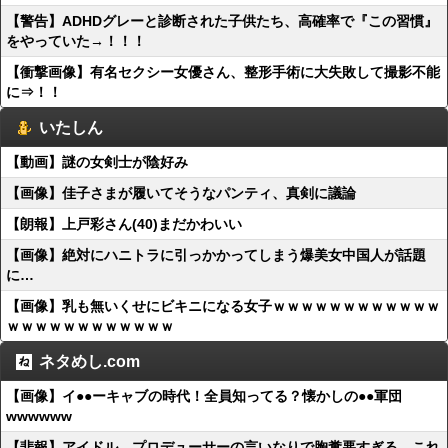
【警告】ADHDグレーと診断された子供たち、高確率で『この習慣』
をやっていた→！！！
【衝撃画像】有名セクシー女優さん、整形手術に大失敗して撮影不能
に⇒！！
いたしん
【動画】謎の女剣士が陰好み
【画像】佳子さまが履いてそうなパンティ、真剣に議論
【朗報】上戸彩さん(40)まだかわいい
【画像】絶対にハニトラに引っかかってしまう爆美女中国人が話題
に…
【画像】乳も無いくせにビキニになる女子ｗｗｗｗｗｗｗｗｗｗｗｗ
ｗｗｗｗｗｗｗｗｗｗｗｗ
ネタめし.com
【画像】イ●●ーキャブの時代！全員知ってる？懐かしの●●軍団
wwwwww
【悲報】アイドル、プロデューサーの言いなりで胸糞悪すぎる…これ