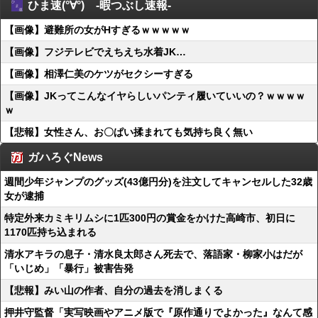
ひま速(°∀°) -暇つぶし速報-
【画像】避難所の女がHすぎるｗｗｗｗｗ
【画像】フジテレビでえちえち水着JK…
【画像】相澤仁美のケツがセクシーすぎる
【画像】JKってこんなイヤらしいパンティ履いていいの？ｗｗｗｗ
ｗ
【悲報】女性さん、お〇ぱい揉まれても気持ち良く無い
ガハろぐNews
週間少年ジャンプのグッズ(43億円分)を注文してキャンセルした32歳
女が逮捕
特定外来カミキリムシに1匹300円の賞金をかけた高崎市、初日に
1170匹持ち込まれる
清水アキラの息子・清水良太郎さん死去で、落語家・柳家小はだが
「いじめ」「暴行」被害告発
【悲報】みい山の作者、自分の過去を消しまくる
押井守監督「実写映画やアニメ版で『原作通りでよかった』なんて感