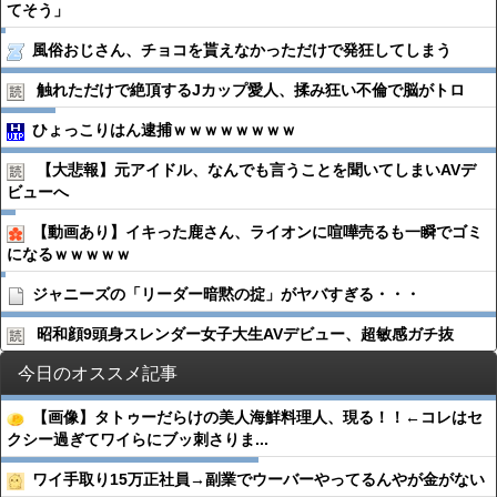
てそう」
風俗おじさん、チョコを貰えなかっただけで発狂してしまう
触れただけで絶頂するJカップ愛人、揉み狂い不倫で脳がトロ
ひょっこりはん逮捕ｗｗｗｗｗｗｗｗ
【大悲報】元アイドル、なんでも言うことを聞いてしまいAVデ
ビューへ
【動画あり】イキった鹿さん、ライオンに喧嘩売るも一瞬でゴミ
になるｗｗｗｗｗ
ジャニーズの「リーダー暗黙の掟」がヤバすぎる・・・
昭和顔9頭身スレンダー女子大生AVデビュー、超敏感ガチ抜
今日のオススメ記事
【画像】タトゥーだらけの美人海鮮料理人、現る！！←コレはセ
クシー過ぎてワイらにブッ刺さりま...
ワイ手取り15万正社員→副業でウーバーやってるんやが金がない