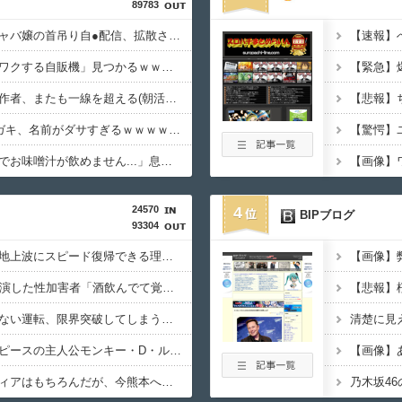
89783
【閲覧注意】元臆女キャバ嬢の首吊り自●配信、拡散されまくって終わるｗｗｗｗｗｗｗ
【画像】沖縄で「ワクワクする自販機」見つかるｗｗｗｗｗｗ
【画像】ひなこのーと作者、またも一線を超える(朝活～くぱぁ)ｗｗｗｗｗｗｗ
【悲報】最近のZオスガキ、名前がダサすぎるｗｗｗｗｗｗ
父親「値上げラッシュでお味噌汁が飲めません...」息子「本当は味噌汁飲みたい」
24570
4
BIPブログ
93304
【謎】広末涼子さんが地上波にスピード復帰できる理由、誰にも分からない・・・
【悲報】NHK番組に出演した性加害者「酒飲んでて覚えてない」
【衝撃映像】かもしれない運転、限界突破してしまう・・・
【画像】覇権漫画ワンピースの主人公モンキー・D・ルフィさん、変わり果てた姿で発見される・・・
鈴木紗理奈「ボランティアはもちろんだが、今熊本へ旅行に行くことも支援になる」