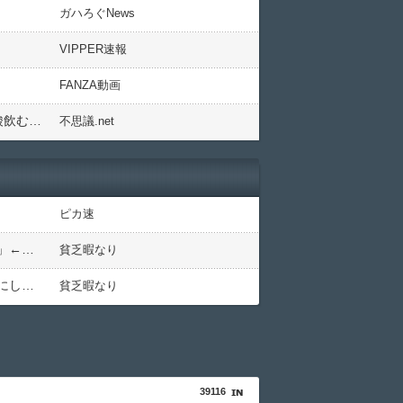
ガハろぐNews
VIPPER速報
FANZA動画
3大こどもの頃に恐れてたこと「夜口笛吹くとヘビが出る」「夜更かしするとカモカモさんに触られる」「炭酸飲むと骨が溶ける」
不思議.net
ピカ速
【画像】ワイ「アルファードいいなあ。買いに行くか」店員「ほいっ見積もりな！」ワイ「金額おかしくね？」←お前らもそう思うよな？？？？？
貧乏暇なり
【驚愕】ユーチューバー「撮影で使うから、この高級時計も車もぜ～んぶ経費でタダ！ｗ」←まさかコレ本気にしてる奴なんておらんよな？よな？w w w w w w w w w w w
貧乏暇なり
39116