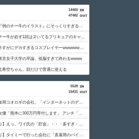
14460
47482
【画像】『例のチー牛のイラスト』にそっくりすぎる男の子wwwwwww
【画像】チー牛が必ず1回はヌいてるプリキュアのキャラがこちらwww
【画像】さすがにデカすぎるコスプレイヤーwwwwwwwww
東京女子大学の卒論、低脳すぎて終わるwwww
辻希空ちゃん、顔だけで普通に使える
5528
15431
【悲報】食用コオロギの会社、「インターネットのデマ」のせいで倒産ｗｗｗｗｗ
セクシー女優「熊本に300万円寄付します」 アンチ「汚い金ありがとう♥」
【画像あり】えっ、ワイ氏の「貯金」・・・多すぎ・・・？
【画像あり】タイミーで行った会社に「直雇用のバイト」で行った結果ｗｗｗｗｗ