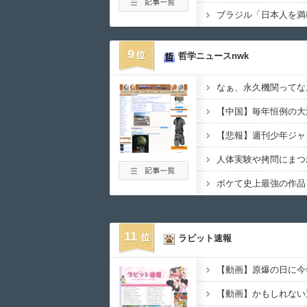
9
哲学ニュースnwk
なぁ、永久機関ってな
人体実験や拷問にまつ
11
ラビット速報