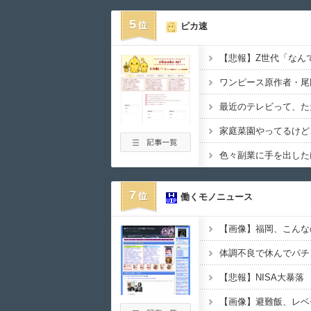
5
ピカ速
7
働くモノニュース