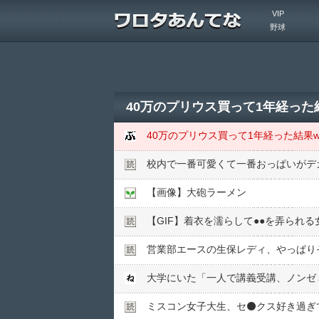
VIP
野球
40万のプリウス買って1年経った
40万のプリウス買って1年経った結果w
校内で一番可愛くて一番おっぱいがデ
【画像】大砲ラーメン
【GIF】着衣を濡らして●●を弄られ
営業部エースの生保レディ、やっぱり
大学にいた「一人で講義受講、ノンゼ
ミスコン女子大生、セ⚫️クス好き過