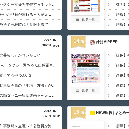
スリムクラブ真栄田、セクシー女優を中傷するネット民を痛烈批判！「車の中臭そう」
【画像】誰とエッチしたいか見解が別れる六人衆ｗｗｗｗｗｗｗｗｗ
【画像】女子アナ、生放送で高校時代の制服を着てしまうｗｗｗｗｗｗｗｗｗｗｗｗｗｗｗ
2247
14
妹はVIPPER
38786
の暮らし』がコレらしい
【画像】
【動画】 女子中学生さん、タクシー運ちゃんに感電させられ死亡……
覚えてるやつ0人説
【画像】数
【経済正体】中国の自動車販売量の『水増し方法』がこちらｗｗｗｗｗｗｗｗ
【画像】
【画像】アキバに美脚の痴女バニー集団襲来ｗｗｗｗｗｗｗｗｗｗ
2012
16
NEWSぽけまとめ
13769
兵庫斎藤知事、県の海外事務所を全廃へ「公務員が海外で遊ぶためにあるだけ」