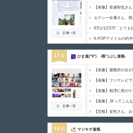
17
ひま速(°∀°) -暇つぶし速報-
【画像】避難所の女が
【画像】フジテレビで
【画像】相澤仁美のケ
【悲報】女性さん、お
19
マジキチ速報