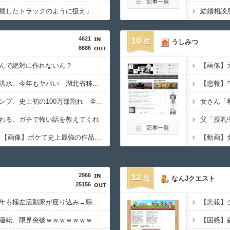
ブラジル「日本人を満載したトラックのように扱え」→ 差別として問題に→ 「一般的表現！」と弁明
4621
10
うしみつ
8686
んで絶対に作れないん？
【中国】毎年恒例の大洪水、今年もヤバい 湖北省秭帰県で山洪水が市街地を直撃、工場浸水・車両が次々流される
【悲報】週刊少年ジャンプ、史上初の100万部割れ 全盛期653万部から98万部に…紙の雑誌「100万部超え」が消滅
わる、ガチで怖い話を教えてくれ
ボケて史上最強の作品 【画像】ボケて史上最強の作品、ついに決まるｗｗｗｗｗｗｗｗ
2966
12
なんJクエスト
25156
【動画】原爆の日に今年も極左活動家が座り込み→県警に強制排除される動画が話題に
【動画】かもしれない運転、限界突破ｗｗｗｗｗｗｗｗｗ