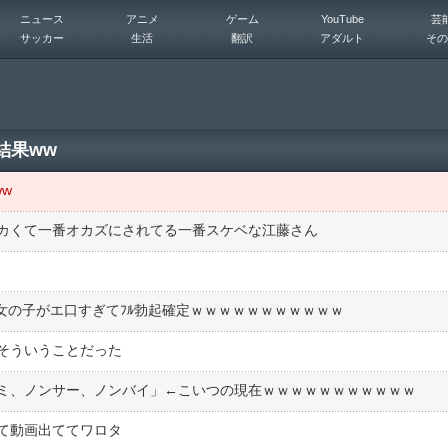
ニュース
アニメ
ゲーム
YouTube
芸
サッカー
生活
翻訳
アダルト
その
結果ww
w
カくて一番オカズにされてる一番スケベな江藤さん
る女の子がエ口すぎてﾌﾙ勃起確定ｗｗｗｗｗｗｗｗｗｗｗ
そういうことだった
ミ、ノンサー、ノンバイ」←こいつの現在ｗｗｗｗｗｗｗｗｗｗｗ
ぎて動画出ててワロタ