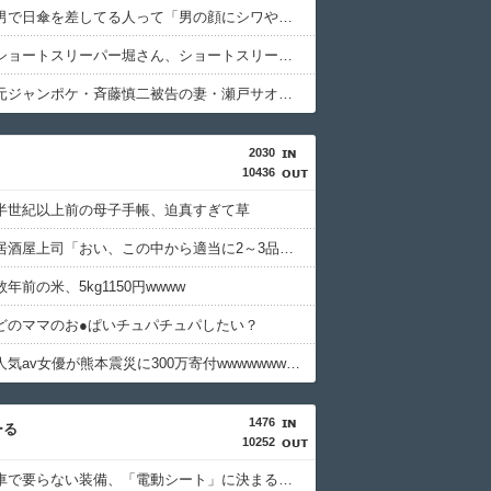
【疑問】男で日傘を差してる人って「男の顔にシワやシミができるのは醜い」って感覚を持っているの？・・・・・・・・・
【悲報】ショートスリーパー堀さん、ショートスリーパーでない事がバレてしまうｗｗｗｗｗｗｗｗｗｗ
【悲報】元ジャンポケ・斉藤慎二被告の妻・瀬戸サオリさん「久々に」家族へのお弁当作り再開・・・・・・・・・
2030
10436
半世紀以上前の母子手帳、迫真すぎて草
【画像】居酒屋上司「おい、この中から適当に2～3品頼んでおいてくれや」
年前の米、5kg1150円wwww
どのママのお●ぱいチュパチュパしたい？
【画像】人気av女優が熊本震災に300万寄付wwwwwwwwwwww
1476
ーる
10252
【衝撃】車で要らない装備、「電動シート」に決まるｗｗｗｗｗ