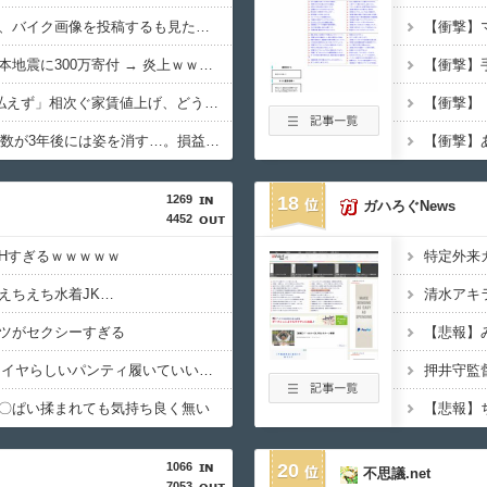
【画像】長瀬智也さん、バイク画像を投稿するも見た目が汚らしいとネットの女性たちから批判・・・
セクシー女優さん、熊本地震に300万寄付 → 炎上ｗｗｗｗｗ
8万が12万円「とても払えず」相次ぐ家賃値上げ、どうすれば・・・？
K-POPアイドルの約半数が3年後には姿を消す…。損益分岐点突破は4％未満・・・
1269
18
ガハろぐNews
4452
Hすぎるｗｗｗｗｗ
えちえち水着JK…
ツがセクシーすぎる
【悲報】
【画像】JKってこんなイヤらしいパンティ履いていいの？ｗｗｗｗｗ
〇ぱい揉まれても気持ち良く無い
【悲報】
1066
20
不思議.net
7053