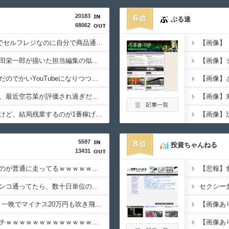
20183
6
ぶる速
68062
【悲報】Z世代「なんでセルフレジなのに自分で商品通さないといけないんだ」
ワンピース原作者・尾田栄一郎が描いた担当編集の似顔絵「ムダに東大卒」
最近のテレビって、ただのでかいYouTubeになりつつあるよな
家庭菜園やってるけど、最近空芯菜が評価され過ぎだと思う！！！！！
【画像】
色々副業に手を出したけど、結局残業するのが1番稼げるな
【画像】
5597
8
投資ちゃんねる
13431
【画像】福岡、こんなのが普通に走ってるｗｗｗｗｗｗｗｗｗｗｗｗｗｗｗｗ
体調不良で休んでパチンコ通ってたら、数十日単位の証拠写真撮られて会社クビになった
【悲報】NISA大暴落 一晩でマイナス20万円も吹き飛んだもよう
【画像】避難飯、レベチｗｗｗｗｗｗｗｗｗｗｗｗｗｗｗ