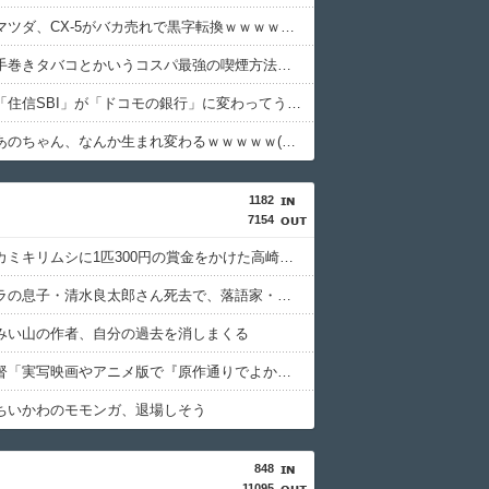
【衝撃】マツダ、CX-5がバカ売れで黒字転換ｗｗｗｗｗ(※画像あり)
【衝撃】手巻きタバコとかいうコスパ最強の喫煙方法←これｗｗｗｗｗ
【衝撃】「住信SBI」が「ドコモの銀行」に変わってうんざりしてるやつｗｗｗｗｗ
【衝撃】あのちゃん、なんか生まれ変わるｗｗｗｗｗ(※画像あり)
1182
7154
特定外来カミキリムシに1匹300円の賞金をかけた高崎市、初日に1170匹持ち込まれる
清水アキラの息子・清水良太郎さん死去で、落語家・柳家小はだが「いじめ」「暴行」被害告発
みい山の作者、自分の過去を消しまくる
押井守監督「実写映画やアニメ版で『原作通りでよかった』なんて感想は原作の成功体験を追体験したいだけ」
ちいかわのモモンガ、退場しそう
848
11095