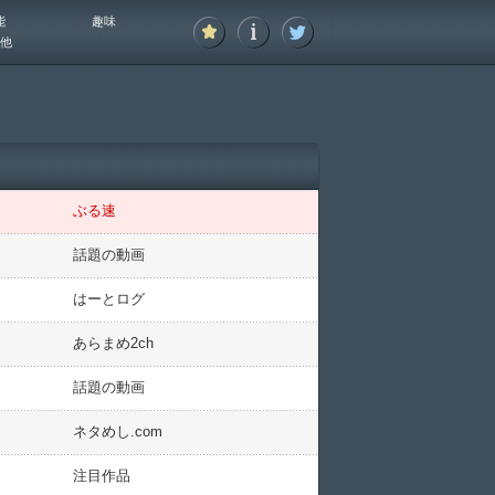
能
趣味
他
ぶる速
話題の動画
はーとログ
あらまめ2ch
話題の動画
ネタめし.com
注目作品