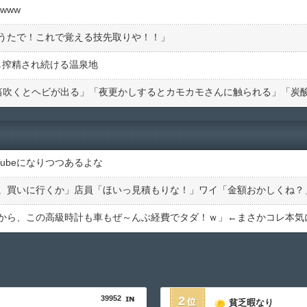
www
うたで！これで覚える技先取りや！！」
し搾精され続ける温泉地
ubeになりつつあるよな
39952
2
貧乏暇なり