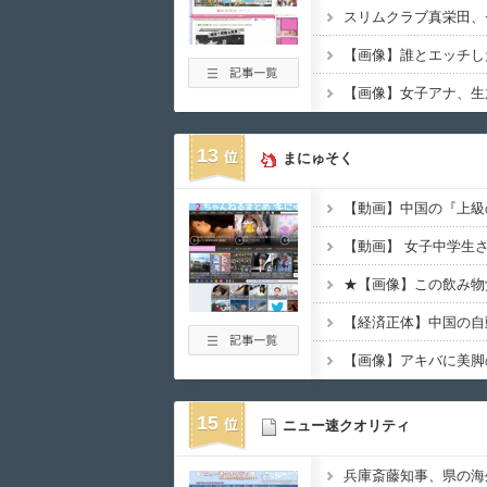
13
まにゅそく
【動画】中国の『上級
★【画像】この飲み物
15
ニュー速クオリティ