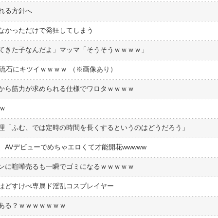
れる方針へ
なかっただけで発狂してしまう
てきた子なんだよ」マッマ「そうそうｗｗｗｗ」
流石にキツイｗｗｗｗ （※画像あり）
から筋力が求められる仕様でワロタｗｗｗｗ
ｗ
理「ふむ、では定時の時間を長くするというのはどうだろう」
AVデビューでめちゃエロくて才能開花wwwww
ンに喧嘩売るも一瞬でゴミになるｗｗｗｗｗ
はどすけべ専属ド淫乱コスプレイヤー
ある？ｗｗｗｗｗｗｗ