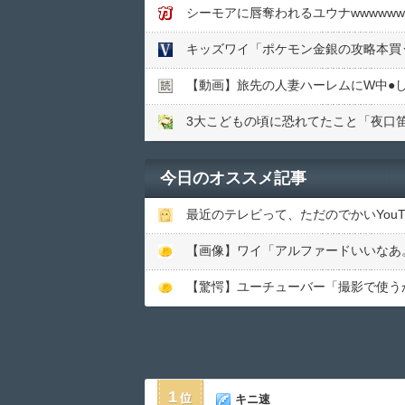
シーモアに唇奪われるユウナwwwwww
キッズワイ「ポケモン金銀の攻略本買
【動画】旅先の人妻ハーレムにW中●︎
今日のオススメ記事
最近のテレビって、ただのでかいYouT
1
キニ速