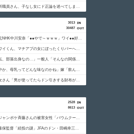
結婚相談所職員さん、子なし女にド正論を述べてしまう…
3013
30487
【画像】元NHK中川安奈「●●やで～ｗｗｗ」ワイ●●好き「…う～ん」
【悲報】ワイくん、マチアプの女にぼったくりバーへと連れていかれる⇒ｗｗｗ
女さん「私、部落出身なの…」一般人「そんなの関係ないよ！」女「そういう態度が一番許せないの！！！！」⇒！
父「授乳中か、母乳ってどんな味なのかね」嫁「飲んでみます？」ワイ「」⇒ｗｗ
【動画】女さん「男が使ってたらドン引きする財布がこれ！」⇒ｗｗｗｗｗ
2528
8613
【悲報】ジャンポケ斉藤さんの被害女性「バウムクーヘン売ったりTikTokライブしててムカついたから示談しなかった」・・・・・・・・・
【困惑】森保監督「続投の謎」JFAのドン・田嶋幸三さんを直撃・・・・・・・・・