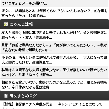
ています」とメールが届いた。...
彼女に「結婚はあと2、3年後くらいでもいいんじゃない？」的な事を
言ったら「それ、30歳で結...
にゃんこ速報
友人と出掛ける際に車で迎えに来てくれるんだけど、娘と後部座席に
乗ったら・・・友人「普通助手...
旦那「お前は専業なんだから～」「俺が稼いでるんだから～」→私が
「あなたの希望で退職したのに...
小３の頃、汚らしい男に誘拐されて暴行された私。→大人になって彼
氏と婚約したけど、身辺調査で...
私達は３０歳子なし夫婦で貯金少なめ。子供が欲しいので貯金したい
んだけど、旦那「ゆっくり貯め...
朝起きたら嫁がいない。出掛けたのかなと思ったけど、服とか荷物も
ない。今日休みだから昼は近所...
鬼女まとめログ
【訃報】名探偵コナン声優が死去 → 今トンデモナイことになって