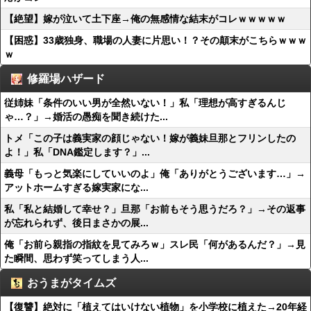
【絶望】嫁が泣いて土下座→俺の無感情な結末がコレｗｗｗｗｗ
【困惑】33歳独身、職場の人妻に片思い！？その顛末がこちらｗｗｗ
ｗ
修羅場ハザード
従姉妹「条件のいい男が全然いない！」私「理想が高すぎるんじ
ゃ…？」→婚活の愚痴を聞き続けた...
トメ「この子は義実家の顔じゃない！嫁が義妹旦那とフリンしたの
よ！」私「DNA鑑定します？」...
義母「もっと気楽にしていいのよ」俺「ありがとうございます…」→
アットホームすぎる嫁実家にな...
私「私と結婚して幸せ？」旦那「お前もそう思うだろ？」→その返事
が忘れられず、後日まさかの展...
俺「お前ら親指の指紋を見てみろｗ」スレ民「何があるんだ？」→見
た瞬間、思わず笑ってしまう人...
おうまがタイムズ
【復讐】絶対に「植えてはいけない植物」を小学校に植えた→20年経