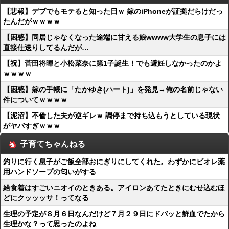
【悲報】デブでもモテると知った日ｗ 嫁のiPhoneが証拠だらけだっ
たんだがｗｗｗｗ
【困惑】同居じゃなくなった途端に甘える娘wwww大学生の息子には
直接仕送りしてるんだが…
【祝】菅田将暉と小松菜奈に第1子誕生！でも避妊しなかったのかよ
ｗｗｗｗ
【困惑】嫁の手帳に「たかゆき(ハート)」を発見→俺の名前じゃない
件についてｗｗｗｗ
【泥沼】不倫した夫が逆ギレｗ 調停まで持ち込もうとしている現状
がヤバすぎｗｗｗ
子育てちゃんねる
釣りに行く息子がご飯全部おにぎりにしてくれた。わずかにビオレ薬
用ハンドソープの匂いがする
給食着はすごいニオイのときある。アイロンあてたときにむせ込むほ
どにクッッッサ！ってなる
生理の予定が８月６日なんだけど７月２９日にドバッと鮮血でたから
生理かな？って思ったのよね