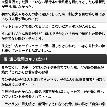
大型書店でまだ買っていない単行本の最終巻を買おうとしたら最新刊
が売り場になかった。
初めて親友Ａちゃんの家に遊びに行った時、割と大き目な飾り棚にみ
っちり人形が飾られてた。
ペットショップで働いてるけど、こないだスッポンが入荷した。
うちのお父さん医者だけど、SNSで見かけた「自分で施術した部分し
か見てない医師」そっくり。
彼女が中古カードショップで男に話しかけられた。いきなり彼女の持
ち歩いてたカードを品定めしだ...
渡る世間はキチばかり
妻を亡くし、男手一つで3人の子供を育てていた俺。だが娘の担任が
娘に『これからは君が家のお母...
ランチ会に子供3人を連れてきたママ。子供1人や単身参加者と同額し
か払おうとせず・・・
生涯治るかわからない病気で障害年金1級になった私。だが母に姪へ
のプレゼントを強要されて・・...
モラハラ父に耐え続け、能面のようになった母。娘の私が『自分の幸