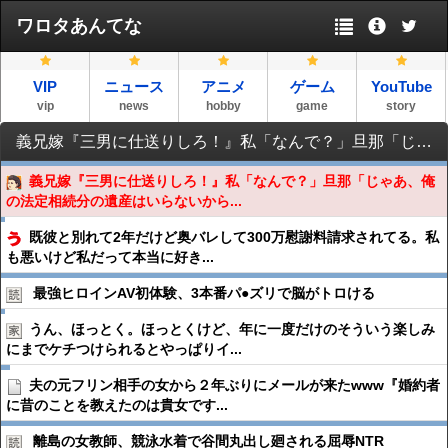
ワロタあんてな
VIP
ニュース
アニメ
ゲーム
YouTube
vip
news
hobby
game
story
義兄嫁『三男に仕送りしろ！』私「なんで？」旦那「じゃあ、俺の法定相続分の遺産はいらないから三男にあげてくれ」義兄嫁『えっ！受け取るつもりだったんですか！？』
義兄嫁『三男に仕送りしろ！』私「なんで？」旦那「じゃあ、俺
の法定相続分の遺産はいらないから...
既彼と別れて2年だけど奥バレして300万慰謝料請求されてる。私
も悪いけど私だって本当に好き...
最強ヒロインAV初体験、3本番パ●︎ズリで脳がトロける
うん、ほっとく。ほっとくけど、年に一度だけのそういう楽しみ
にまでケチつけられるとやっぱりイ...
夫の元フリン相手の女から２年ぶりにメールが来たwww『婚約者
に昔のことを教えたのは貴女です...
離島の女教師、競泳水着で谷間丸出し廻される屈辱NTR