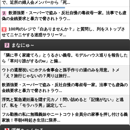
で、近所の婦人会メンバーから「死...
飲酒強要・スーパーで盗み・反社自慢の毒叔母一家。法事でも虚
偽の金銭要求と暴力で脅されトラウ...
100均のレジで「白ありませんか？」と質問し、列をストップさ
せてニヤニヤする迷惑サラリーマ...
まなにゅ～
「隣に早く家建てろ」とうるさい義母。モデルハウス巡りを報告した
ら「草刈り誰がするのw」と煽...
ウトの還暦祝いにホテル食事会と孫手作りの湯のみを用意。トメ
「え？旅行じゃないの？周りは旅行...
飲酒強要・スーパーで盗み・反社自慢の毒叔母一家。法事でも虚偽の
金銭要求と暴力で脅されトラウ...
浮気と緊急避妊薬を隠す元カノ！問い詰めると「記憶がない」と逃
げ、私を「モラハラ男」認定して...
フル勤務の私に無職義妹やニートコウト全員分の家事を押し付ける義
家族！早朝4時起き生活に限界...