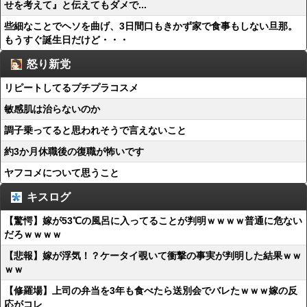
せを考えて』と伝えてもダメで...
些細なことでヘソを曲げ、3日間口もきかず家で食事もしない旦那。
もうすぐ誕生日だけど・・・
怒り新党
リピートしてるプチプラコスメ
敏感肌は治らないのか
調子乗ってると思われそうで言えないこと
約3か月休職後の復職が怖いです
ヤフコメについて思うこと
キスログ
【驚愕】嫁が53℃の風呂に入ってることが判明ｗｗｗｗ普通に危ない
だろｗｗｗｗ
【悲報】嫁が浮気！？ケータイ覗いて衝撃の事実が判明した結果ｗｗ
ｗｗ
【修羅場】上司の弁当を3年も食べたら送別会でバレたｗｗｗ嫁の反
応がコレ