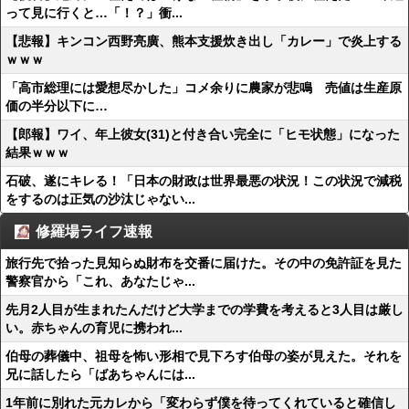
って見に行くと…「！？」衝...
【悲報】キンコン西野亮廣、熊本支援炊き出し「カレー」で炎上する
ｗｗｗ
「高市総理には愛想尽かした」コメ余りに農家が悲鳴 売値は生産原
価の半分以下に…
【郎報】ワイ、年上彼女(31)と付き合い完全に「ヒモ状態」になった
結果ｗｗｗ
石破、遂にキレる！「日本の財政は世界最悪の状況！この状況で減税
をするのは正気の沙汰じゃない...
修羅場ライフ速報
旅行先で拾った見知らぬ財布を交番に届けた。その中の免許証を見た
警察官から「これ、あなたじゃ...
先月2人目が生まれたんだけど大学までの学費を考えると3人目は厳し
い。赤ちゃんの育児に携われ...
伯母の葬儀中、祖母を怖い形相で見下ろす伯母の姿が見えた。それを
兄に話したら「ばあちゃんには...
1年前に別れた元カレから「変わらず僕を待ってくれていると確信し