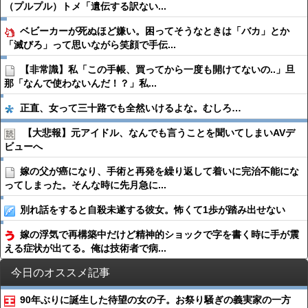
（プルプル）トメ「遺伝する訳ない...
ベビーカーが死ぬほど嫌い。困ってそうなときは「バカ」とか
「滅びろ」って思いながら笑顔で手伝...
【非常識】私「この手帳、買ってから一度も開けてないの..」旦
那「なんで使わないんだ！？」私...
正直、女って三十路でも全然いけるよな。むしろ…
【大悲報】元アイドル、なんでも言うことを聞いてしまいAVデ
ビューへ
嫁の父が癌になり、手術と再発を繰り返して着いに完治不能にな
ってしまった。そんな時に先月急に...
別れ話をすると自殺未遂する彼女。怖くて1歩が踏み出せない
嫁の浮気で再構築中だけど精神的ショックで字を書く時に手が震
える症状が出てる。俺は技術者で病...
今日のオススメ記事
90年ぶりに誕生した待望の女の子。お祭り騒ぎの義実家の一方