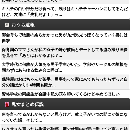
キムチの白い部分だけ食べて、残りはキムチチャーハンにしてるんだ
けど、友達に「失礼だよ！」っ...
おうち速報
都会育ちで物腰の柔らかかった男が九州男児っぽくなっていく姿には
衝撃
保育園のママさんが私の双子の妹が彼氏とデートしてる盗み撮り画像
を見せて「あとはわかるよね？...
大学時代に何故か人気ある男子学生がいた。学部やサークルの垣根を
問わずにあらゆる飲み会に呼ば...
保険屋のおばちゃんが苦手。用事あって家に来てもらったらずっと自
分の話ばかり3,4時間も聞か...
資格学校の同級生が会話中私の頭を叩いてくるけどやめてほしい
鬼女まとめ伝説
何を言ってるかわからないと思うけど、教え子がいつの間にか娘にな
っていた話、そして…
レクサスを買ったら生活が崩壊、鬱で休職中の妻に働いてと言った結