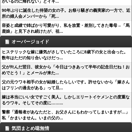
がいるのに帰れない」とイキ...
90年ぶりに誕生した待望の女の子。お祭り騒ぎの義実家の一方で、近
所の婦人会メンバーから「死...
容姿と成績で姉ばかり可愛がり、私を放置・差別してきた毒母→「馬
鹿娘」と見下され続けたが、祖...
オーバージョイド
ヒステリックな嫁に嫌気がさしていたころに8歳下の女と出会った。
数年はただの知り合いなけだっ...
父がﾀﾋんだ翌日、彼女から「今日はつきあって半年の記念日だね！お
めでとう！」とメールが来た...
父の元ウワキ相手の女が結婚したらしいです。許せないから「嫁さん
はフリンの過去がある」って旦...
嫁は本当にいい女ですごく美人。しかしエリートイケメンとの度重な
るウワキ。そしてその度に……...
警察「通報者があなただと、お父さんにもわかってしまいますが…」
私「かまいません。いまの父の...
気団まとめ噫無情