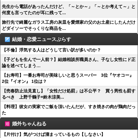
先生から電話があったんだけど、「～とか～」「～とか考えて～」と
何度も言ってたのが耳に残って...
旅行先で綺麗なガラス工房の灰皿を愛煙家の父のお土産にしたんだけ
どダイソーでそっくりな商品を...
結婚・恋愛ニュースぷらす
【不倫】浮気する人はどうして言い訳が多いのか？
【子どもを生んで一人前？】結婚相談所職員さん、子なし女性にド正
論を述べてしまう…
【お寿司】一番お寿司が美味しいと思うスーパー 3位『ヤオコー』
2位『イオン』 1位は？
【売春防止法見直し】「女性だけ処罰」は不公平？ 買う男性も罰す
るべき 上野千鶴子×鈴木涼美...
【料理】彼女の実家でご飯を頂いたんだが、すき焼きの肉が鶏肉だっ
た
婚外ちゃんねる
【片付け】気がつけば溜まっているもの【しなさい】