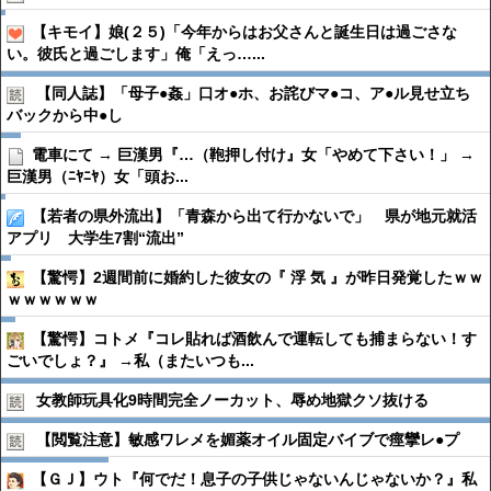
【キモイ】娘(２５)「今年からはお父さんと誕生日は過ごさな
い。彼氏と過ごします」俺「えっ…...
【同人誌】「母子●︎姦」口オ●︎ホ、お詫びマ●︎コ、ア●︎ル見せ立ち
バックから中●︎し
電車にて → 巨漢男『…（鞄押し付け』女「やめて下さい！」 →
巨漢男（ﾆﾔﾆﾔ）女「頭お...
【若者の県外流出】「青森から出て行かないで」 県が地元就活
アプリ 大学生7割“流出”
【驚愕】2週間前に婚約した彼女の『 浮 気 』が昨日発覚したｗｗ
ｗｗｗｗｗｗ
【驚愕】コトメ『コレ貼れば酒飲んで運転しても捕まらない！す
ごいでしょ？』 →私（またいつも...
女教師玩具化9時間完全ノーカット、辱め地獄クソ抜ける
【閲覧注意】敏感ワレメを媚薬オイル固定バイブで痙攣レ●︎プ
【ＧＪ】ウト『何でだ！息子の子供じゃないんじゃないか？』私