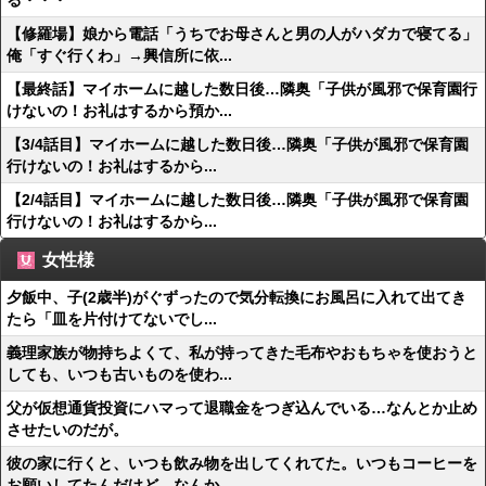
る・・・
【修羅場】娘から電話「うちでお母さんと男の人がハダカで寝てる」
俺「すぐ行くわ」→興信所に依...
【最終話】マイホームに越した数日後…隣奥「子供が風邪で保育園行
けないの！お礼はするから預か...
【3/4話目】マイホームに越した数日後…隣奥「子供が風邪で保育園
行けないの！お礼はするから...
【2/4話目】マイホームに越した数日後…隣奥「子供が風邪で保育園
行けないの！お礼はするから...
女性様
夕飯中、子(2歳半)がぐずったので気分転換にお風呂に入れて出てき
たら「皿を片付けてないでし...
義理家族が物持ちよくて、私が持ってきた毛布やおもちゃを使おうと
しても、いつも古いものを使わ...
父が仮想通貨投資にハマって退職金をつぎ込んでいる…なんとか止め
させたいのだが。
彼の家に行くと、いつも飲み物を出してくれてた。いつもコーヒーを
お願いしてたんだけど、なんか...