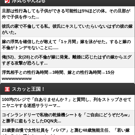
浮気ちゃんねる
旦那は性行為しても子供ができる可能性は5%ほどの体。その旦那が
外で子供を作った...
彼氏の家で不倫してる私。彼氏にキスしていたらいないはずの彼の嫁
がいた。
嫁の浮気を確信したが敢えて「1ヶ月間」嫁を泳がせた。すると嫁の
不倫がトンデモないことに.....
俺(52)、女(28)との不倫が嫁に発覚。離婚に応じたはずの嫁からエグ
すぎる攻撃が恐ろしす...
浮気相手との性行為時間→3時間、嫁との性行為時間→15分
wwwwwwwww
スカッと王国！
100均のレジで「白ありませんか？」と質問し、列をストップさせて
ニヤニヤする迷惑サラリーマ...
コインランドリーで私物の乾燥機シートを「ご自由にどうぞだろw」
と勝手に盗もうとしたDQN夫...
23歳妻自慢で女性社員を「ババア」と蔑む48歳無能主任、「若い嫁