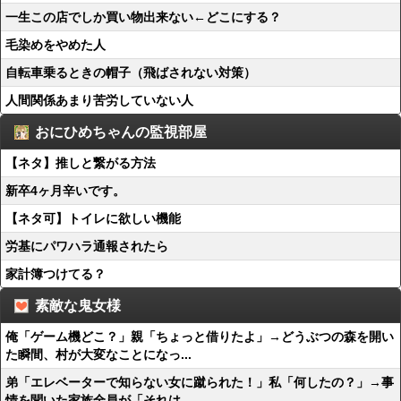
一生この店でしか買い物出来ない←どこにする？
毛染めをやめた人
自転車乗るときの帽子（飛ばされない対策）
人間関係あまり苦労していない人
おにひめちゃんの監視部屋
【ネタ】推しと繋がる方法
新卒4ヶ月辛いです。
【ネタ可】トイレに欲しい機能
労基にパワハラ通報されたら
家計簿つけてる？
素敵な鬼女様
俺「ゲーム機どこ？」親「ちょっと借りたよ」→どうぶつの森を開い
た瞬間、村が大変なことになっ...
弟「エレベーターで知らない女に蹴られた！」私「何したの？」→事
情を聞いた家族全員が「それは...