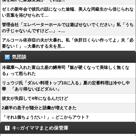
ゼミの新年会で彼氏の話になった途端、美人な同級生から信じられな
い言葉を浴びせられて…
管理会社「エレベーターホールでは遊ばせないでください」私「うち
の子じゃないんですけど…」→...
アルコール依存症の夫が大暴れ。私「休肝日くらい作ってよ」夫「必
要ない！」→大暴れする夫を見...
気団談
冷蔵庫へ入れた富山土産の鱒寿司『飯が硬くなって美味しく無くな
る』って怒られた
リュウジ氏「ダルい料理トップ10に入る」夏の定番料理は冷やし中
華 「あり得ないほどダルい」
彼女が失踪して4年になるんだけど
2歳半の息子が随分と語彙が増えてきた
「それ1個ちょうだい！」←どこからアウト？
キ○ガイママまとめ保管庫