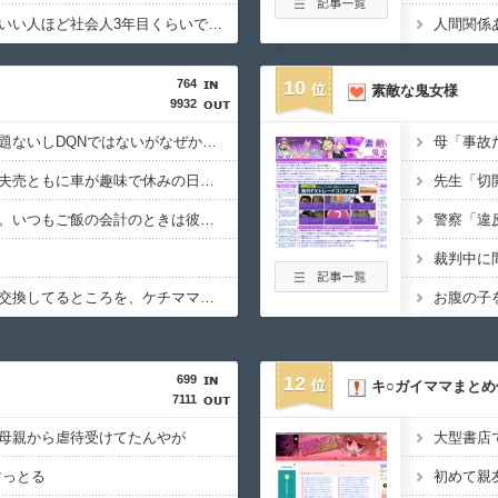
【結婚】「今の若者はいい人ほど社会人3年目くらいで大学の恋人とかと結婚し、恋愛市場には一切出てこない」という投稿に共感の声
人間関係
764
10
素敵な鬼女様
9932
【愚痴】彼女は何も問題ないしDQNではないがなぜか車のカスタムだけDQN。助手席に乗るのも恥ずかしいので「次は俺の車でデートしよう」って言うと「じゃあ次回は
私は元自動車整備士。夫売ともに車が趣味で休みの日は車に触っている為、近所のママやら友人でクレクレ沸く→私「賃金が発生しないならやらない」皆さん「ケチ！」
私は学生で彼は社会人。いつもご飯の会計のときは彼をたてる意味でレジでは財布を出さず、店を出てから半額を出す。例えば会計6000円だったら、3000円を出すん
スタッドレスタイヤに交換してるところを、ケチママに目撃されウチもやれと言ってくる→断る→後日、ケチママ「タイヤを変えてくれなかったから事故った！慰謝料よこせ
699
12
キ○ガイママまとめ
7111
母親から虐待受けてたんやが
マっとる