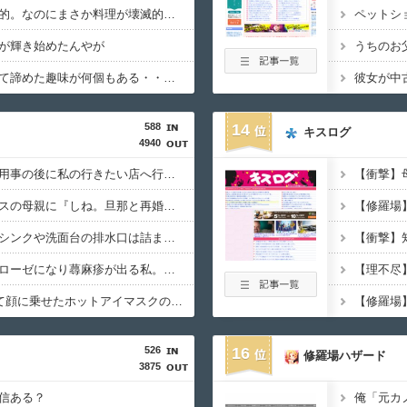
仕事見てても至極常識的。なのにまさか料理が壊滅的なんてどういうハズレだよ
が輝き始めたんやが
同僚＆トッモ「結婚して諦めた趣味が何個もある・・・」既婚者ワイ「・・・」
588
14
キスログ
4940
外出時、夫も同意して用事の後に私の行きたい店へ行く予定だった。だが用事が終わると『興味ない』と言い出して不機嫌に・・・
学習参観中、同じクラスの母親に『しね。旦那と再婚して息子は私の子にする』と言われて・・・
自称潔癖の彼女。だがシンクや洗面台の排水口は詰まり、便座の裏も汚れたままで・・・
姑と小姑のせいでノイローゼになり蕁麻疹が出る私。手術数日前なのに『明日小姑宅に集合するから』と言われて・・・
250回レンジでチンして顔に乗せたホットアイマスクの小豆を『料理に使いたいからちょうだい』と言われて・・・
526
16
修羅場ハザード
3875
信ある？