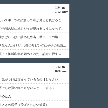
1114
9762
勝って欲しいスポーツの試合って私が見ると負けることがすごく多い気がしてる
最近うちの地域の駅に鳩ジジイが現れるようになって嫌になるわ
今日は大館まげわっぱに詰めた弁当。豚ロースの塩こうじ＆ガーリック焼き
春から小学生なんだけど、6畳のリビングに子供の勉強机置くのって無理だよね
御城印帳買って御城印集め始めてみた。記念に押すスタンプのようなものね
783
1600
】気がつけば溜まっているもの【しなさい】
店でしか買い物出来ない←どこにする？
やめた人
るときの帽子（飛ばされない対策）