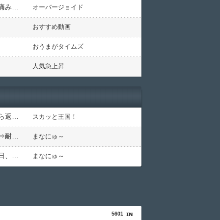
【悲報】ストロングゼロを毎日２～３本飲んでたら左目がめちゃくちゃ痛くなるので、毎回バファリン飲んで痛み抑えた結果ｗｗｗ
オーバージョイド
おすすめ動画
おうまがタイムズ
人気急上昇
寮の乾燥機を朝から晩まで占有するアホ同僚に激怒！カゴも置かずに放置し、出し入れ用に提供したゴミ袋すら返さない…上司に相談しても「困ってるのはお前だけだから我慢しろ」←はぁ？！
スカッと王国！
子連れだらけのホムパに迷い込んだ子ども嫌いな私！必死でたこ焼きを焼き続け「焼き役放免」になった結果⇒耐え抜いて帰宅した私を襲った異変ｗｗｗ←ストレスで37.5度の熱が出るのは凄まじい
まなにゅ～
中学の夏休みに友達と新聞配達バイト開始。初日に公園で凄惨な第一発見者になり即辞め…しかし夏休み最終日、バイトを続けた友人の身に起きた「更なる悲劇」←このバイト先、呪われすぎだろ
まなにゅ～
5601