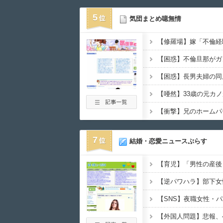
5
気団まとめ噫無情
7
結婚・恋愛ニュースぷらす