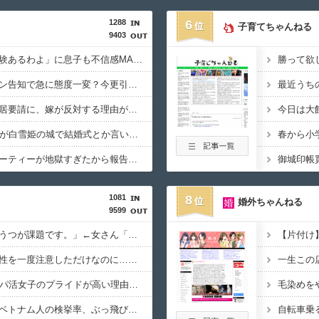
1288
6
子育てちゃんねる
9403
【修羅場】嫁「不倫経験あるわよ」に息子も不信感MAX！俺「娘の慰謝料は払わん！」結果、家庭崩壊の危機ｗｗｗｗ
【困惑】不倫旦那がガン告知で急に態度一変？今更引き止められてもｗｗｗｗ
【困惑】長男夫婦の同居要請に、嫁が反対する理由がコレｗｗｗｗ
【唖然】33歳の元カノが白雪姫の城で結婚式とか言い出した結果ｗｗｗｗ
【衝撃】兄のホームパーティーが地獄すぎたから報告するｗｗｗｗ
1081
8
婚外ちゃんねる
9599
【育児】「男性の産後うつが課題です。」←女さん「は？」
【片付け
【逆パワハラ】部下女性を一度注意しただけなのに…逆パワハラで27年勤めた会社を去った男性の壮絶な1年
一生この
【SNS】夜職女性・パパ活女子のプライドが高い理由って何？
毛染めを
【外国人問題】悲報、ベトナム人の検挙率、ぶっ飛びまくりだった…
自転車乗