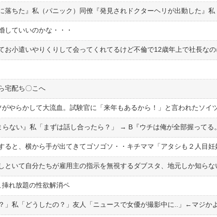
婚していいのかな・・・
ら宅配ち〇こへ
こ挿れ放題の性欲解消ペ
？」私「どうしたの？」友人「ニュースで女優が撮影中に..」←マジか