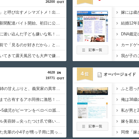
26200
「ウトの飯作りに来て」と呼び出すメシマズトメ！出汁から取った絶品料理を作ると帰宅したトメが「味がない！」と発狂ｗｗｗ箸を置いた良ウトが言い放った言葉とは←良ウトさんの神対応にスカッとする
中学の夏休みに友達と新聞配達バイト開始。初日に公園で凄惨な第一発見者になり即辞め…しかし夏休み最終日、バイトを続けた友人の身に起きた「更なる悲劇」←このバイト先、呪われすぎだろ
子連れだらけのホムパに迷い込んだ子ども嫌いな私！必死でたこ焼きを焼き続け「焼き役放免」になった結果⇒耐え抜いて帰宅した私を襲った異変ｗｗｗ←ストレスで37.5度の熱が出るのは凄まじい
夫婦で建てる家の建て前で「見るのが好きだから」と一日中居座る気満々の義両親…地鎮祭でお金の話やケチをつけてきた前科があり不安しかない←見るのが好きとか完全に野次馬の思考
無理やり家族旅行に付いてきて露天風呂でも大声で嫌味を言う姑。爆発寸前の私が他の客の前で「一世一代の勇気」を振り絞り決行した前代未聞の返り討ちがこちら←身体を張った捨て身の反撃すぎる
4628
4
オーバージョイド
19771
45歳で高齢初産した義姉の甘えぶりと、義実家の異常な過保護にドン引き！年間半年近く実家に帰省して家事を高齢親に丸投げし、新幹線の移動すら義兄に送迎させていた・・・
寮の乾燥機を朝から晩まで占有するアホ同僚に激怒！カゴも置かずに放置し、出し入れ用に提供したゴミ袋すら返さない…上司に相談しても「困ってるのはお前だけだから我慢しろ」←はぁ？！
スーパーの売り場で4〜5歳児がピーマンをベロベロ舐めてた→母親は注意するどころかこちらをキッと睨みつけ、舐めた商品をそのまま棚へ放置…あんなの初めて見た・・・
美容院で遭遇したギャル美容師→尖ったつけ爪で痛いシャンプーをされ、仕事の愚痴には「月8日休み！？贅沢〜！」と連連呼…プロ意識ゼロの身だしなみと、客に嫉妬してマウントを取ってくるのが不快すぎ・・・
朝から家に突撃してきた先輩の小4子が甥っ子用に買ったSwitchに執着して部屋で大暴れ！コップ割ってジュース撒き散らしてんのに「お願いしたら貰えるかもｗ」とヘラヘラ笑って片付けもしない…先輩にブチ切れそう