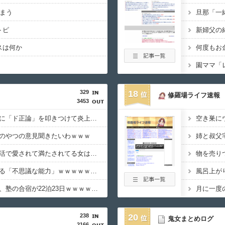
しまう
トピ
スは何か
329
18
修羅場ライフ速報
3453
【悲報】有吉、一般人に「ド正論」を叩きつけて炎上ｗｗｗｗｗｗｗｗ
のやつの意見聞きたいわｗｗｗ
【本音】女の子「実生活で愛されて満たされてる女は『SNSに自撮り』しない」
お前らがなぜか持ってる「不思議な能力」ｗｗｗｗｗｗｗ
【悲報】日本の小学生、塾の合宿が22泊23日ｗｗｗｗｗｗｗｗｗｗｗ
238
20
鬼女まとめログ
2166