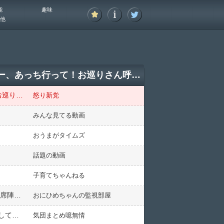
能
趣味
他
フードコートで→3歳児『ムネ触らせて』すると→娘「ハァ？キモっ！」娘友達「ないわー、あっち行って！お巡りさん呼ぶよ！」私「ママの所に行きなさい」すると→
フードコートで→3歳児『ムネ触らせて』すると→娘「ハァ？キモっ！」娘友達「ないわー、あっち行って！お巡りさん呼ぶよ！」私「ママの所に行きなさい」すると→
怒り新党
みんな見てる動画
おうまがタイムズ
話題の動画
子育てちゃんねる
【愕然】産科にて。旦那さん連れの人、旦那さんの態度デカすぎ… 狭い通路にベビーカー止めて携帯いじり、席陣取ってお菓子食べる →私（本気で邪魔！躾して・・・？）
おにひめちゃんの監視部屋
【ネタバレ注意】オタクな話で申し訳ないが、現在コミック化されて連載中の原作の小説がいつの間にか完結しててしかも主人公も周りの登場人物もあっさり死んで終わってて衝撃w
気団まとめ噫無情