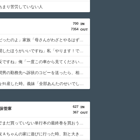
あまり苦労していない人
700
7354
母「事故だったのよ」家族「母さんがわざとやるはずない」→嫁が毒を飲まされ子どもを失ったのに信じてもらえず…
先生「切開したほうがいいですね」私「やります！でも一つだけお願いがあります」→出産直前のやり取りが忘れられなくて…
警察「違反ですね」俺「一度この車から見てくださいよ」→見通しの悪い交差点で揉めた結果、まさかの展開に…
裁判中に間男の勤務先へ訴状のコピーを送ったら、相手側が名誉毀損だと猛反発。裁判官までロを挟む事態になって…
お腹の子をﾀﾋ産した時。義妹「全部あんたのせいでしょ！」トメ「何を言ってるの！」→義妹の暴言に義母が激怒して…
627
保管庫
367
大型書店でまだ買っていない単行本の最終巻を買おうとしたら最新刊が売り場になかった。
初めて親友Ａちゃんの家に遊びに行った時、割と大き目な飾り棚にみっちり人形が飾られてた。