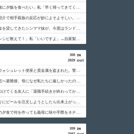
旦那「一緒に夕飯を食べたい」私「早く帰ってきてくれるの？」旦那「そうじゃないんだ」→続いた言葉に思わず絶句して…
新婦父の紹介で相手親族の反応が妙によそよそしい。不穏な空気のまま始まった結婚式で、まさかの事実が明らかに…
何度もお金を貸してきたシンママ妹が、今度はランドセル代と制服代まで要求してきた。その裏事情を知って頭を抱えることに…
園ママ「レシピ教えて！」私「いいですよ」→自家製スポーツドリンクの作り方を教えた結果、とんでもない騒動に発展して…
308
2829
空き巣にウォシュレット便座と貴金属を盗まれた。警察が家の前の水跡を追うと五軒先の幼稚園ママ宅に行きついて…
姉と叔父宅へ避難後、母になぜ私たちに厳しかったのか尋ねた。すると「本当は世の中は辛くて厳しいものなんだ」と教えたかったと言われ…
物を売りつけてくる友人に「退職手続きが終わってからその人紹介するよ」と伝えた。退職したとのLINEを確認して着信拒否とブロックをして…
風呂上がりにビールを注文しようとしたら出来上がった仲間が「まだ残ってるよー」と飲みかけの瓶から俺のコップに勝手に注いだ。
月に一度の夕食で何を作っても義母に味や手際をネチネチ言われる。箱どおりのカレーに文句をつけられた時に「お客様センターに電話します」と…
209
7087