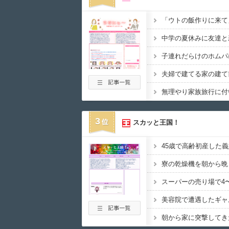
3
スカッと王国！