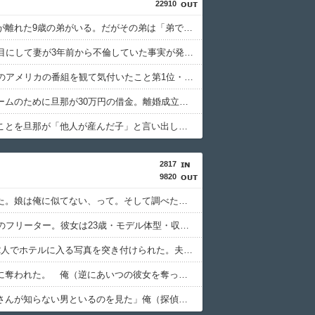
22910
嫁には歳が離れた9歳の弟がいる。だがその弟は「弟ではなかった」・・・
結婚12年目にして妻が3年前から不倫していた事実が発覚。仮面夫婦に近い俺ら夫婦だったがいざ発覚すると...
DNA鑑定のアメリカの番組を観て気付いたこと第1位・・・
カードゲームのために旦那が30万円の借金。離婚成立する？
我が子のことを旦那が「他人が産んだ子」と言い出した。その理由がとんでもない。
2817
9820
ふと思った。娘は俺に似てない、って。そして調べた結果は… このまま養い続けることが俺の償いなのか？ → しかし過去の真実は……..
俺は38歳のフリーター。彼女は23歳・モデル体型・収入は俺の倍。 彼女「（俺）と結婚したい」俺（こいつ正気か……！？）
私が男と2人でホテルに入る写真を突き付けられた。夫「ウワキだな。離婚だ」私「友達の旦那さんだよ！」しかし捏造日記の提出と共に離婚調停に… → 数年後、とんでもない真相を知る……..
嫁を親友に奪われた。 俺（逆にあいつの彼女を奪ってやったら、あいつはどんな顔をするだろう…？） → 真相と結末は想定外すぎた………
同僚「嫁さんが知らない男といるのを見た」俺（探偵に依頼するか…） → 探偵「今すぐ〇〇ホテルに来てください！」俺「！？」 そして卑劣な罠が発覚。俺「……許さん！」