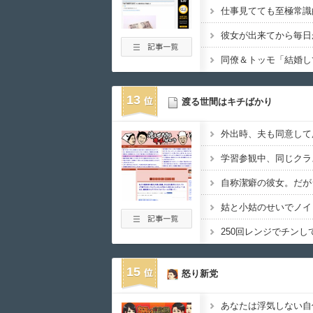
彼女が出来てから毎日
13
渡る世間はキチばかり
15
怒り新党
あなたは浮気しない自