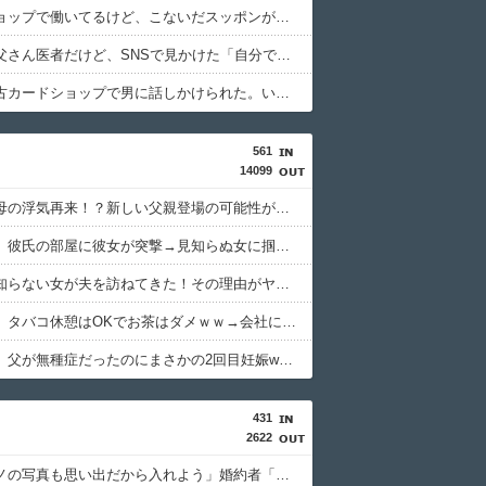
ペットショップで働いてるけど、こないだスッポンが入荷した。
うちのお父さん医者だけど、SNSで見かけた「自分で施術した部分しか見てない医師」そっくり。
彼女が中古カードショップで男に話しかけられた。いきなり彼女の持ち歩いてたカードを品定めしだしたらしく…
561
14099
【衝撃】母の浮気再来！？新しい父親登場の可能性がリアルに…w
【修羅場】彼氏の部屋に彼女が突撃→見知らぬ女に掴み掛かってみた結果ｗｗｗｗ
【衝撃】知らない女が夫を訪ねてきた！その理由がヤバすぎｗｗｗ
【理不尽】タバコ休憩はOKでお茶はダメｗｗ→会社に文句言ったら予想外の展開に…
【修羅場】父が無種症だったのにまさかの2回目妊娠wwその理由がコレ…
431
2622
俺「元カノの写真も思い出だから入れよう」婚約者「結婚やめる！」→結婚式で使うアルバム選びで大失敗して...