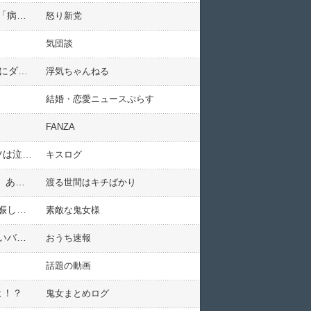
彼の同僚『（彼）が仕事中の事故で海に落ちた』私（パニック）同僚『発見されドクターヘリが出動した』私「病院はどこですか？」同僚「すぐ帰ると思う」私（んっ…？）ナント→
怒り新党
気団談
鬼彼は社長だけど会社がヤバいらしくてお小遣いやりくりして会ってくれてるけど不倫で12歳年上で社長なのにダサすぎでしょ
浮気ちゃんねる
結婚・恋愛ニュースぷらす
FANZA
2種電気工事士の実技試験中に隣のヤツがやらかして大流血。試験官に「来年もあるから！」と言われたソイツは泣きじゃくって…
キスログ
A『嫁が節約できなくて貯金が全く貯まらない』私「まずは話し合ったら？」 → B『ウチは俺が全部握ってる。あと…^^』A『おお！』私（は？） → ドン引きした・・・
渡る世間はキチばかり
市役所で母子手帳セットをもらった。すると、横から手が出てきてゴソゴソ・・キチママ「アタシも２人目妊娠してるから」私「返して！」→
素敵な鬼女様
「若い子はルールを守らない」と説教しといて自分たちが雇用主の指示を無視するダブスタ、地元しか知らないババアにはよくあることだわ。
おうち速報
話題の動画
よ！？
鬼女まとめログ