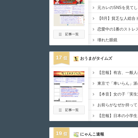
元カレのSNSを見て
【8月】貧乏な人総合
恋愛中の1番のストレ
壊れた眼鏡
17
おうまがタイムズ
東京で「車いらん」派
19
にゃんこ速報