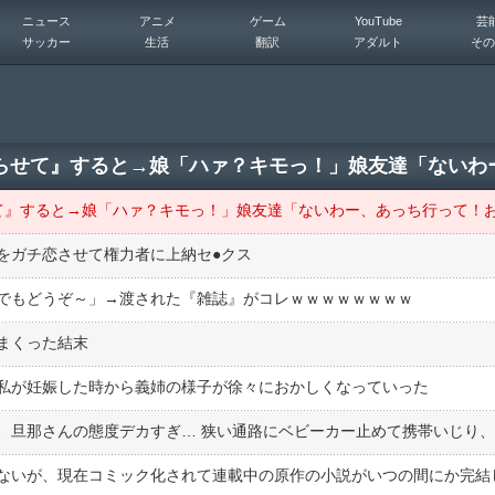
ニュース
アニメ
ゲーム
YouTube
芸
サッカー
生活
翻訳
アダルト
その
ガチ恋させて権力者に上納セ●︎クス
でもどうぞ～」→渡された『雑誌』がコレｗｗｗｗｗｗｗｗ
まくった結末
私が妊娠した時から義姉の様子が徐々におかしくなっていった