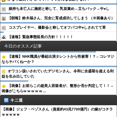
娘持ち未亡人に施術と称して、乳首責め→立ちバック→中●︎し
【朗報】鈴木福さん、完全に育成成功してしまう （※画像あり）
コスプレイヤー、撮影会と称してオフパコ中●︎しされてて草
【速報】緊急事態延長の方針！！！！！
今日のオススメ記事
【速報】NHK職員が番組出演タレントから性被害！？←コレマジ
ならヤバくねーか？
オワコン扱いされていたデジモンさん、令和に全盛期を超える利
益を生み出していた
【画像】お前らこの超美人容疑者が、整形か否か判定して！！→
画像がこちらw w w w w ...
キニ速
【画像】ジェフ・ベゾスさん（資産約43兆7700億円）の嫁がコチラ
ｗｗｗｗｗ