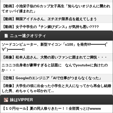
【動画】小池栄子似のGカップ女子高生「知らないオジさんに襲われ
てオッパイ揉まれた」
【動画】韓国アイドルさん、ヱチヱチ限界点を超えてしまう
【動画】女子中学生の『チン媚びダンス』が気持ち悪い????
ニュー速クオリティ
ソードコンピューター、新型マイコン「c100」を発売ｷﾀ━━━━(ﾟ
∀ﾟ)━━━━!!
【画像】松本人志さん、大勢の若いファンに囲まれてご満悦・・・
ニコニコ出身者が豪華すぎると話題に なんでyoutubeに負けたの
か・・・
【悲報】Googleのエンジニア「AIで仕事がつまらなくなった」
【画像】大学生の頃に出会った小学生と大人になってから再会し結婚
した男、めちゃくちゃ叩かれて...
妹はVIPPER
【１０円セール】夏の同人祭りきたー！！全部買っとけwwww