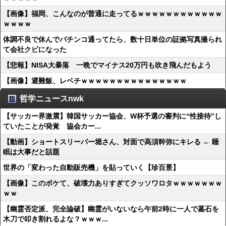
【画像】福岡、こんなのが普通に走ってるｗｗｗｗｗｗｗｗｗｗｗｗ
ｗｗｗｗ
体調不良で休んでパチンコ通ってたら、数十日単位の証拠写真撮られ
て会社クビになった
【悲報】NISA大暴落 一晩でマイナス20万円も吹き飛んだもよう
【画像】避難飯、レベチｗｗｗｗｗｗｗｗｗｗｗｗｗｗｗ
哲学ニュースnwk
【サッカー界激震】韓国サッカー協会、W杯予選の審判に“性接待”し
ていたことが発覚 協会カー...
【動画】ショートスリーパー堀さん、対面で高須幹弥にキレる ← 睡
眠は大事だと話題
世界の「変わった自動販売機」を貼っていく【珍百景】
【画像】このボケて、破壊力ありすぎてクッソワロタｗｗｗｗｗｗｗ
ｗｗ
【幽霊否定派、完全論破】幽霊がいないなら午前2時に一人で墓石を
木刀で叩き割れるよな？ｗｗｗ...