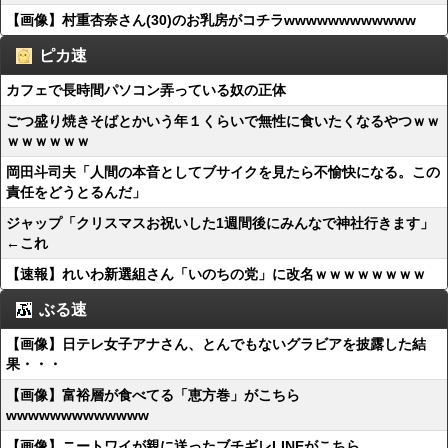
【画像】村重杏奈さん(30)のお乳房がコチラwwwwwwwwwwww
ピカ速
カフェで長時間パソコン弄っている奴の正体
ごつ盛り焼きそばとかいう年１くらいで無性に食いたくなるやつｗｗ
ｗｗｗｗｗｗ
岡田斗司夫「人間の本音としてブサイクを見たら不愉快になる。この
責任をどうとるんだ」
ジャップ「クリスマスお祝いした1週間後にみんなで神社行きます」
←これ
【速報】れいわ新選組さん「いのちの党」に改名ｗｗｗｗｗｗｗｗ
ぶる速
【画像】日テレ女子アナさん、とんでもないグラビアを披露した結
果・・・
【画像】富裕層が食べてる「恵方巻」がこちら
wwwwwwwwwwwww
【画像】ニートワイが親に送ったブチギレLINEがこちら