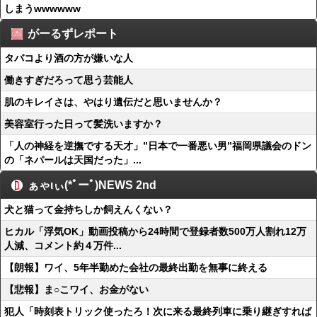
しまうwwwwww
がーるずレポート
タバコより酒の方が嫌いな人
働きすぎだろって思う芸能人
肌のキレイさは、やはり遺伝だと思いませんか？
美容室行った日って髪洗いますか？
「人の神経を逆撫でする天才」”日本で一番悪い男”福岡県議会のドン
の「ネパールは天国だった」...
ぁゃιぃ(*ﾟーﾟ)NEWS 2nd
犬と猫って金持ちしか飼えんくない？
ヒカル「浮気OK」動画投稿から24時間で登録者数500万人割れ12万
人減、コメント約４万件...
【朗報】ワイ、5年半勤めた会社の最終出勤を無事に終える
【悲報】ま○こワイ、お金がない
犯人「時刻表トリック使ったろ！次に来る最終列車に乗り継ぎすれば