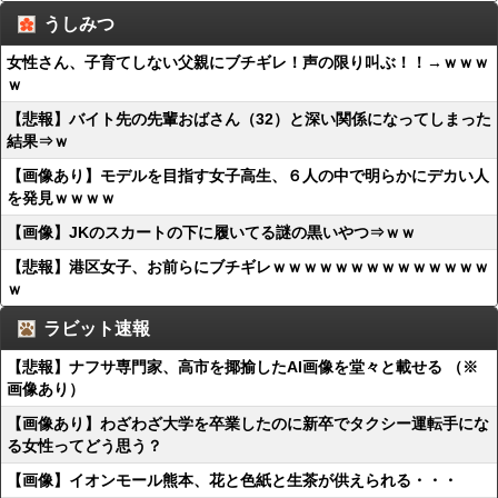
うしみつ
女性さん、子育てしない父親にブチギレ！声の限り叫ぶ！！→ｗｗｗ
ｗ
【悲報】バイト先の先輩おばさん（32）と深い関係になってしまった
結果⇒ｗ
【画像あり】モデルを目指す女子高生、６人の中で明らかにデカい人
を発見ｗｗｗｗ
【画像】JKのスカートの下に履いてる謎の黒いやつ⇒ｗｗ
【悲報】港区女子、お前らにブチギレｗｗｗｗｗｗｗｗｗｗｗｗｗｗ
ｗ
ラビット速報
【悲報】ナフサ専門家、高市を揶揄したAI画像を堂々と載せる （※
画像あり）
【画像あり】わざわざ大学を卒業したのに新卒でタクシー運転手にな
る女性ってどう思う？
【画像】イオンモール熊本、花と色紙と生茶が供えられる・・・