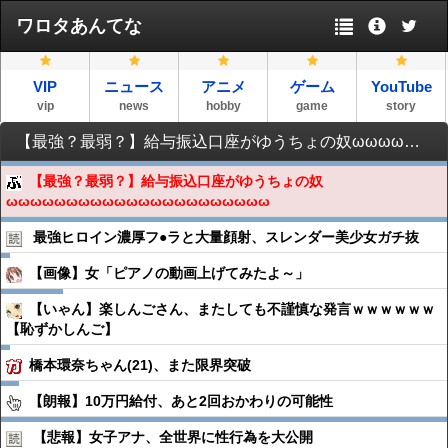
ワロタあんてな
VIP
ニュース
アニメ
ゲーム
YouTube
vip
news
hobby
game
story
【最強？最弱？】給与振込口座がゆうちょの奴ωωωωωωωωωωωωωωωωωωωωωω
【最強？最弱？】給与振込口座がゆうちょの奴
ωωωωωωωωωωωωωωωωωωωωωω
最強ヒロイン濃厚フ●︎ラと大量顔射、スレンダー美少女ガチ抜
【画像】女「ピアノの動画上げてみたよ～」
【いゃん】楽しんごさん、またしても不謹慎な発言ｗｗｗｗｗｗ
【恥ずかしんご】
橋本環奈ちゃん(21)、また限界突破
【朗報】10万円給付、あと2回おかわりの可能性
【悲報】女子アナ、全世界に性行為を大公開