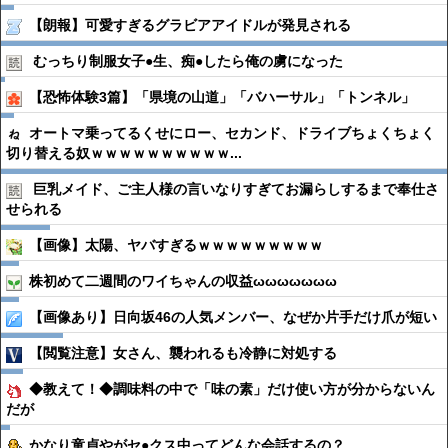
【朗報】可愛すぎるグラビアアイドルが発見される
むっちり制服女子●︎生、痴●︎したら俺の虜になった
【恐怖体験3篇】「県境の山道」「バハーサル」「トンネル」
オートマ乗ってるくせにロー、セカンド、ドライブちょくちょく
切り替える奴ｗｗｗｗｗｗｗｗｗｗ...
巨乳メイド、ご主人様の言いなりすぎてお漏らしするまで奉仕さ
せられる
【画像】太陽、ヤバすぎるｗｗｗｗｗｗｗｗｗ
株初めて二週間のワイちゃんの収益ωωωωωωω
【画像あり】日向坂46の人気メンバー、なぜか片手だけ爪が短い
【閲覧注意】女さん、襲われるも冷静に対処する
◆教えて！◆調味料の中で「味の素」だけ使い方が分からないん
だが
かなり童貞やがセ●クス中ってどんな会話するの？