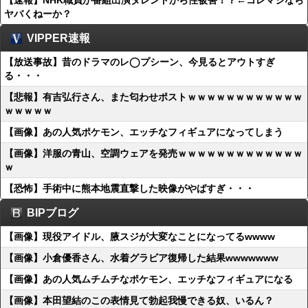
【速報】NHK職員が番組出演タレントから性被害！？←コレマジなら
ヤバくねーか？
VIPPER速報
【放送事故】昔のドラマのレ◯プシーン、今見るとアウトすぎ
る・・・
【悲報】有吉弘行さん、また匂わせポストｗｗｗｗｗｗｗｗｗｗｗｗ
ｗｗｗｗｗ
【画像】あの人気ポケモン、エッチなフィギュアになってしまう
【画像】洋服の青山、空調ウェアを発売ｗｗｗｗｗｗｗｗｗｗｗｗｗ
ｗ
【恐怖】手術中に熊本地震直撃した映像がやばすぎ・・・
BIPブログ
【画像】現役アイドル、腋スジが大変なことになってるwwww
【画像】小倉優香さん、水着グラビア復帰した結果wwwwwww
【画像】あの人気ムチムチなポケモン、エッチなフィギュアになる
【画像】本田望結のこの表情見て勃起我慢できる奴、いるん？