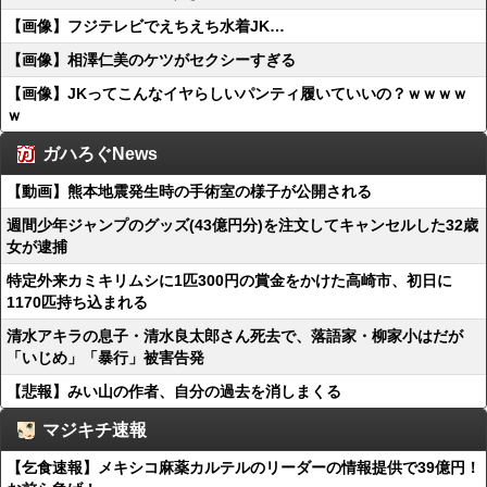
【画像】フジテレビでえちえち水着JK…
【画像】相澤仁美のケツがセクシーすぎる
【画像】JKってこんなイヤらしいパンティ履いていいの？ｗｗｗｗ
ｗ
ガハろぐNews
【動画】熊本地震発生時の手術室の様子が公開される
週間少年ジャンプのグッズ(43億円分)を注文してキャンセルした32歳
女が逮捕
特定外来カミキリムシに1匹300円の賞金をかけた高崎市、初日に
1170匹持ち込まれる
清水アキラの息子・清水良太郎さん死去で、落語家・柳家小はだが
「いじめ」「暴行」被害告発
【悲報】みい山の作者、自分の過去を消しまくる
マジキチ速報
【乞食速報】メキシコ麻薬カルテルのリーダーの情報提供で39億円！