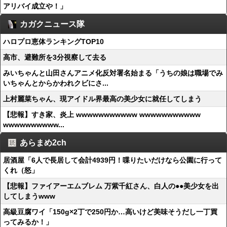
アリバイ成立や！」
カガクニュース隊
ハロプロ恵体ランキングTOP10
高市、避難所を3分視察して去る
みいちゃんと山田さんアニメ化反対署名始まる「うちの娘は職場でみ
いちゃんとからかわれクビにさ...
上村麗菜ちゃん、現アイドル界最高の美少女に就任してしまう
【悲報】すき家、炎上 wwwwwwwwwww wwwwwwwwwww
wwwwwwwwww...
あらまめ2ch
居酒屋「6人で長居して会計4939円！喋りたいだけなら公園に行って
くれ（怒」
【悲報】ファイアーエムブレム 万紫千紅さん、白人の●●美少女を出
してしまうwww
高級豆腐ワイ「150g×2丁で250円か…高いけど美味そうだし一丁買
ってみるか！」