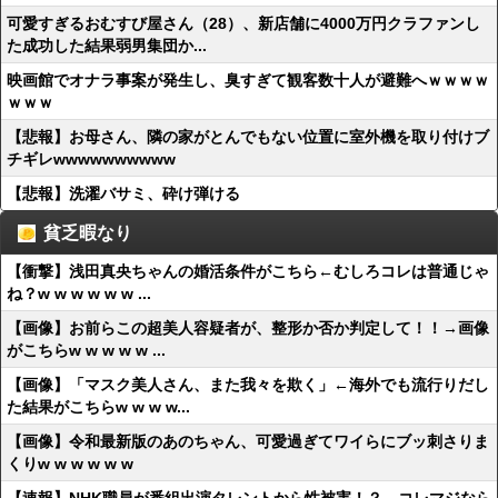
可愛すぎるおむすび屋さん（28）、新店舗に4000万円クラファンし
た成功した結果弱男集団か...
映画館でオナラ事案が発生し、臭すぎて観客数十人が避難へｗｗｗｗ
ｗｗｗ
【悲報】お母さん、隣の家がとんでもない位置に室外機を取り付けブ
チギレwwwwwwwwww
【悲報】洗濯バサミ、砕け弾ける
貧乏暇なり
【衝撃】浅田真央ちゃんの婚活条件がこちら←むしろコレは普通じゃ
ね？w w w w w w ...
【画像】お前らこの超美人容疑者が、整形か否か判定して！！→画像
がこちらw w w w w ...
【画像】「マスク美人さん、また我々を欺く」←海外でも流行りだし
た結果がこちらw w w w...
【画像】令和最新版のあのちゃん、可愛過ぎてワイらにブッ刺さりま
くりw w w w w w