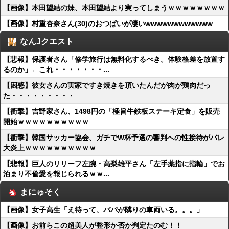
【画像】本田望結の妹、本田望結より実ってしまうｗｗｗｗｗｗｗｗ
【画像】村重杏奈さん(30)のおつぱいが凄いwwwwwwwwwwww
なんJクエスト
【悲報】保護者さん「修学旅行は無料化するべき。体験格差を放置す
るのか」←これ・・・・・・・...
【困惑】彼女さんの実家ですき焼きを頂いたんだが肉が鶏肉だっ
た・・・・・・・・・
【衝撃】吉野家さん、1498円の「極旨牛鉄板ステーキ定食」を販売
開始ｗｗｗｗｗｗｗｗｗｗ
【衝撃】韓国サッカー協会、ガチでW杯予選の審判への性接待がバレ
大炎上ｗｗｗｗｗｗｗｗｗｗ
【悲報】巨人のリリーフ左腕・高梨雄平さん「左手薬指に指輪」でお
泊まり不倫愛を報じられるｗｗ...
まにゅそく
【画像】女子高生「え待って、パパが隣りの車両いる。。。」
【画像】お前らこの超美人が整形か否か判定たのむ！！