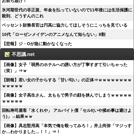
お前ら急げ！
氷河期世代の非正規、年金を払っていないので11年後には生活保護に
殺到、どうすんのこれ
ベッセント財務長官は円高に協力してほしそうにこっちを見ている
10代「ローゼンメイデンのアニメなんて知らない」8割
【悲報】ジ・Oが急に動かなくなった
不思議.net
【画像】女子「弱男のホテルへの誘い方が丁寧すぎて引いちゃった
（笑）」⇒ｗ
【朗報】若い女の子からする「甘い匂い」の正体⇒ｗｗｗｗｗｗｗｗ
ｗｗｗｗｗ
【画像】女子高生さん、太ももで男子の顔を挟んでしまうｗｗｗｗｗ
ｗｗｗｗｗ
回転寿司屋客「水くれや」 アルバイト僕「セルf(いや揉め事は避けよ
う)」→結果ｗｗ
【画像】具志堅用高「本気で俺を殴ってみろ！」井上尚弥「マジっす
か…わかりました…！！」⇒！