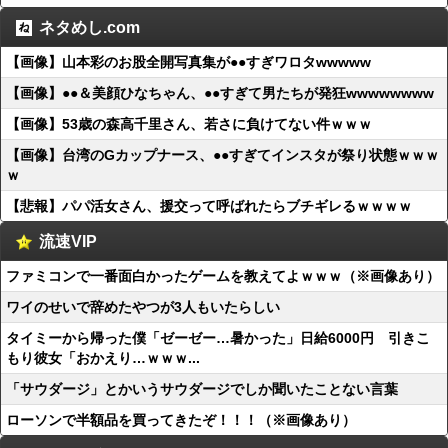
ネタめし.com
【画像】山本彩のお股全開写真集が●●すぎワロタwwwww
【画像】●●＆美顔ひなちゃん、●●すぎて男たちが発狂wwwwwwww
【画像】53歳の森高千里さん、若さに負けてない件ｗｗｗ
【画像】台湾のGカップナース、●●すぎてインスタが祭り状態ｗｗｗ
ｗ
【悲報】パパ活女さん、援交って呼ばれたらブチギレるｗｗｗｗ
流速VIP
ファミコンで一番面白かったゲームを教えてよｗｗｗ（※画像あり）
ワイのせいで辞めたやつが3人もいたらしい
タイミーから帰った僕「ゼーゼー…暑かった」日給6000円 引きこ
もり彼女「おかえり…ｗｗｗ...
「サウダージ」とかいうサウダージでしか聞いたことない言葉
ローソンで半額品を買ってきたぞ！！！（※画像あり）