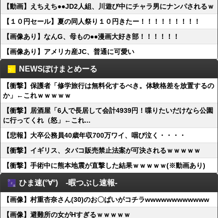
【動画】えちえち●●JD2人組、川遊び中にチャラ男にナンパされるｗ
【１０円セール】夏の同人祭り１０円きたー！！！！！！！！！
【画像あり】なんG、母もの●●漫画大好き部！！！！！！
【画像あり】アメリカ産JC、普通に可愛い
NEWSぽけまとめーる
【衝撃】保護者「修学旅行は無料化するべき。体験格差を放置するの
か」←これｗｗｗｗｗ
【衝撃】居酒屋「6人で長居して会計4939円！喋りたいだけなら公園
に行ってくれ（怒」←これ...
【悲報】大卒公務員40歳年収700万ワイ、咽び泣く・・・・
【衝撃】イギリス、タバコ販売禁止法案が可決されるｗｗｗｗｗ
【衝撃】手術中に熊本地震が直撃した結果ｗｗｗｗｗ(※動画あり)
ひま速(°∀°) -暇つぶし速報-
【画像】村重杏奈さん(30)のお〇ぱいがコチラwwwwwwwwwwww
【画像】避難所の女がHすぎるｗｗｗｗｗ