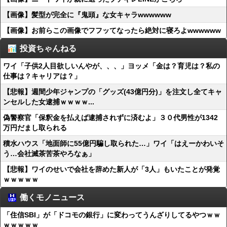
【画像】髪型が完全に『鬼頭』な女キャラwwwwww
【画像】お前らこの画像でフフッてなったら絶対に寝ろよwwwwww
投資ちゃんねる
ワイ「子供2人目欲しいんやが、、、」ヨッメ「金は？育児は？私の
仕事は？キャリアは？」
【悲報】週間少年ジャンプの「グッズ(43億円分)」を注文し全てキャ
ンセルした女逮捕ｗｗｗｗ...
偽警察官「保釈金を払えば逮捕されずに済むよ」３０代男性が1342
万円だまし取られる
積水ハウス「地面師に55億円騙し取られた…」ワイ「はえーかわいそ
う…会社滅茶苦茶やろなぁ」
【悲報】ワイのせいで会社を辞めた新人が「3人」もいたことが発覚
ｗｗｗｗｗ
働くモノニュース
「住信SBI」が「ドコモの銀行」に変わってうんざりしてるやつｗｗ
ｗｗｗｗｗ