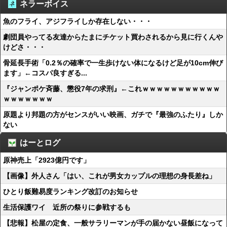
ネラーボイス
魚のフライ、アジフライしか存在しない・・・
劇団員やってる友達からたまにチケット買わされるから見に行くんや
けどさ・・・
骨延長手術「0.2％の確率で一生歩けない体になるけど足が10cm伸び
ます」←コスパ良すぎる...
『ジャンポケ斉藤、懲役7年の求刑』←これｗｗｗｗｗｗｗｗｗｗｗ
ｗｗｗｗｗｗｗ
原題より邦題の方がセンスがいい映画、ガチで『最強のふたり』しか
ない
はーとログ
原神売上「2923億円です」
【画像】外人さん「はい、これが男女カップルの理想の身長差ね」
ひとり飯難易度ランキング改訂のお知らせ
生活保護ワイ 近所の祭りに参戦するも
【悲報】松屋の定食、一般サラリーマンが手の届かない昼飯になって