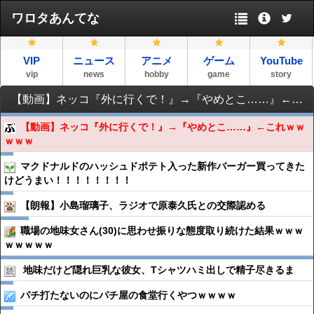
ワロタあんてな
VIP
ニュース
アニメ
ゲーム
YouTube
vip
news
hobby
game
story
【動画】ネッコ『外に行くで！』→『やめとこ……』←これｗｗｗｗｗ
【動画】ネッコ『外に行くで！』→『やめとこ……』←これｗｗ
ｗｗｗ
マクドナルドのハッシュドポテト入った新作バーガー買ってきた
けどうまい！！！！！！！！
【朗報】小島瑠璃子、ラジオで原泰久氏との交際認める
職場の地味女さん(30)に思わせ振りな態度取り続けた結果ｗｗｗ
ｗｗｗｗｗ
地味だけど隠れ巨乳な彼女、Tシャツハミ出しで精子尽きるま
パチ打たないのにパチ屋の食堂行くやつｗｗｗｗ