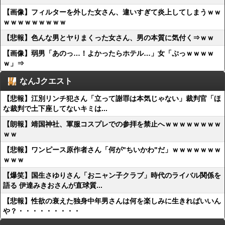
【画像】フィルターを外した女さん、違いすぎて炎上してしまうｗｗ
ｗｗｗｗｗｗｗｗｗ
【悲報】色んな男とヤりまくった女さん、男の本質に気付く⇒ｗｗ
【画像】弱男「あのっ…！よかったらホテル…」女「ぷっｗｗｗｗ
ｗ」⇒
なんJクエスト
【悲報】江別リンチ犯さん「立って謝罪は本気じゃない」裁判官「ほ
な裁判で土下座してないキミは...
【朗報】靖国神社、軍服コスプレでの参拝を禁止へｗｗｗｗｗｗｗｗ
ｗｗ
【悲報】ワンピース原作者さん「何が"ちいかわ"だ」ｗｗｗｗｗｗｗ
ｗｗｗ
【爆笑】国生さゆりさん「おニャン子クラブ」時代のライバル関係を
語る 伊達みきおさんが直球質...
【悲報】性欲の衰えた独身中年男さんは何を楽しみに生きればいいん
や？・・・・・・・・・