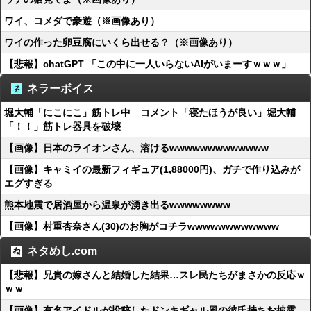
ワイ、コメダで豪遊（※画像あり）
ワイの作った卵豆腐にいくら出せる？（※画像あり）
【悲報】chatGPT 「この中に一人いらないAIがいまーすｗｗｗ」
ネラーボイス
堀大輔「にこにこ」筋トレ中 コメント「寝たほうが良い」堀大輔
「！！」筋トレ器具を破壊
【画像】日本のライオンさん、溶けるwwwwwwwwwwwww
【画像】キャミイの最新フィギュア(1,88000円)、ガチで作り込みが
エグすぎる
熊本地震で居酒屋から温泉が湧き出るwwwwwwww
【画像】村重杏奈さん(30)のお胸がコチラwwwwwwwwwwww
ネタめし.com
【悲報】兄貴の嫁さんと結婚した結果…スレ民たちがまさかの反応ｗ
ｗｗ
【画像】有名アイドルが投稿したドンキギャル風の彼氏持ちお披露