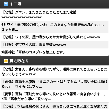
キニ速
【悲報】グエン、またまたまたまたまたまた逮捕
wwwwwwwwwwwwwww
6月ワイ「株で500万儲けたわ このままなら仕事辞めれるかも」→
２ヶ月後...
【悲報】ワイの家、壁の裏からカサカサ音がして終わるwwwww
【悲報】デブワイの腹、限界突破wwwww
靖国神社「軍服のコスプレを禁止します」
貧乏暇なり
【悲報】女さん、歩行者を轢いた挙句、道路に倒れてどえらいことに
なってしまうw w w w ...
【画像】森高千里(55) 「ミニスカートはとてもムリよ若い子には負け
るわ」←ワイらにはブッ...
【衝撃】蓮舫「蓮舫だから叩いて良いという報道に向き合います！」
X民「高市だから叩いて良いを...
【悲報】パパ活疑惑のおじさん、待ち合わせに写真と違う女が来たの