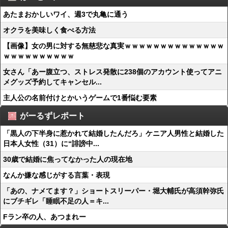
あたまおかしいワイ、週3で丸亀に通う
オクラを美味しく食べる方法
【画像】女の男に対する無慈悲な真実ｗｗｗｗｗｗｗｗｗｗｗｗｗｗ
ｗｗｗｗｗｗｗｗｗｗ
女さん「あー腹立つ、ストレス発散に238個のアカウント使ってアニ
メグッズ予約してキャンセル...
主人公の名前付けとかいうゲームで1番悩む要素
がーるずレポート
「黒人の下半身に惹かれて結婚したんだろ」ケニア人男性と結婚した
日本人女性（31）に“誹謗中...
30歳で結婚に焦ってなかった人の現在地
なんか嫌な感じがする言葉・表現
「あの、ナメてます？」ショートスリーパー・堀大輔氏が高須幹弥氏
にブチギレ「睡眠不足の人＝キ...
Fラン卒の人、あつまれー