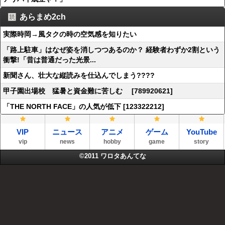
あらまめ2ch
実際時岡→風タクの時の空気感を知りたい
「路上駐車」はなぜ姿を消しつつあるのか？ 経験者わずか2割という
衝撃!「昔は普通だった光景...
新聞さん、壮大な縦読みを仕込んでしまう????
甲子園出場校 猛暑と資金難に苦しむ [789920621]
「THE NORTH FACE」の人気が低下 [123322212]
VIP
ニュース
アニメ
ゲーム
YouTube
vip
news
hobby
game
story
©2011
ワロタあんてな