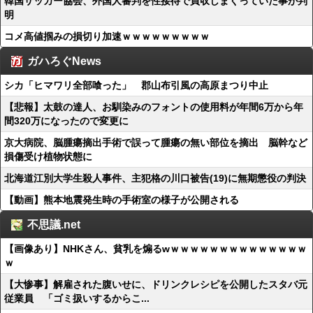
韓国サッカー協会、外国人審判を性接待で買収しまくっていた事が判
明
コメ高値掴みの損切り加速ｗｗｗｗｗｗｗｗｗ
ガハろぐNews
シカ「ヒマワリ全部喰った」 郡山布引風の高原まつり中止
【悲報】太鼓の達人、お馴染みのフォントの使用料が年間6万から年
間320万になったので変更に
京大病院、脳腫瘍摘出手術で誤って腫瘍の無い部位を摘出 脳幹など
損傷受け植物状態に
北海道江別大学生殺人事件、主犯格の川口被告(19)に無期懲役の判決
【動画】熊本地震発生時の手術室の様子が公開される
不思議.net
【画像あり】NHKさん、貧乳を煽るwｗｗｗｗｗｗｗｗｗｗｗｗｗｗ
ｗ
【大惨事】解雇された腹いせに、ドリンクレシピを公開したスタバ元
従業員 「ゴミ扱いするからこ...