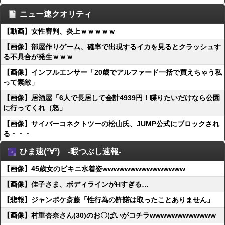
ニュー速クオリティ
【動画】女性審判、炎上ｗｗｗｗｗ
【画像】部屋作りゲーム、確率で出現するイカを見るとクラッシュす
る不具合が発生ｗｗｗ
【画像】インフルエンサー「20歳でアルファード一括で買えちゃう私
って素敵」
【画像】居酒屋「6人で長居して会計4939円！喋りたいだけなら公園
に行ってくれ（怒」
【画像】サイバーコネクトツーの松山氏、JUMP公式にブロックされ
る・・・
ひま速(°∀°) -暇つぶし速報-
【画像】45歳女のビキニ水着姿wwwwwwwwwwwwwww
【画像】佳子さま、ボディラインがHすぎる…
【悲報】ジャンポケ斎藤「性行為の許諾は取ったことありません」
【画像】村重杏奈さん(30)のお〇ぱいがコチラwwwwwwwwwwww