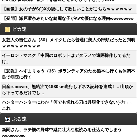
【画像】女の子がS◯Xの後にして欲しいことがこちらｗｗｗｗｗｗ
【疑問】瀬戸環奈みたいな綺麗な子がAV女優になる理由wwwwwww
ピカ速
女芸人の吉住さん（36）メイクしたら普通に美人の部類だったと判明
ｗｗｗｗｗｗｗｗｗ
イーロン・マスク「中国のロボットはデタラメで遠隔操作してるだ
け」
【悲報】へずまりゅう（35）ボランティアのため熊本に行くも体調不
良で病院に行く
日産e-power、無給油で1980km走行しギネス記録を達成！→山頂か
ら下ってるだけでし...
ハンターハンターにわか「何でも切れる刀は具現化できない(ﾆﾁｯ」←
これ
ぶる速
新聞さん、ラテ欄の野球中継に壮大な縦読みを仕込んでしまう
wwwwwww