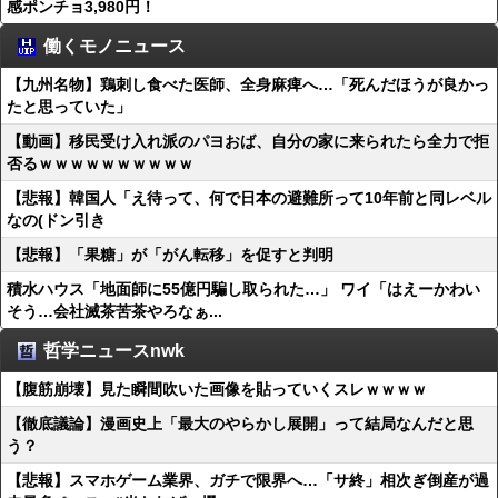
感ポンチョ3,980円！
働くモノニュース
【九州名物】鶏刺し食べた医師、全身麻痺へ…「死んだほうが良かっ
たと思っていた」
【動画】移民受け入れ派のパヨおば、自分の家に来られたら全力で拒
否るｗｗｗｗｗｗｗｗｗｗ
【悲報】韓国人「え待って、何で日本の避難所って10年前と同レベル
なの(ドン引き
【悲報】「果糖」が「がん転移」を促すと判明
積水ハウス「地面師に55億円騙し取られた…」 ワイ「はえーかわい
そう…会社滅茶苦茶やろなぁ...
哲学ニュースnwk
【腹筋崩壊】見た瞬間吹いた画像を貼っていくスレｗｗｗｗ
【徹底議論】漫画史上「最大のやらかし展開」って結局なんだと思
う？
【悲報】スマホゲーム業界、ガチで限界へ…「サ終」相次ぎ倒産が過