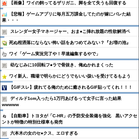
【画像】ワイの飼ってるザリガニ、脚を全て失うも回復する
【悲報】ゲームアプリに毎月五万課金してたのが嫁にバレた結
果・・・
スレンダー女子マネージャー、おま●︎こ挿れ放題の性欲解消ペ
死ぬ程洒落にならない怖い話をあつめてみない？『お増の池』
ワイ「ゲーム実況完了や！早速編集するやで」
幼なじみに10回転フ●︎ラで骨抜き、俺ぬかれまくった
ワイ新人、職場で明らかにどうでもいい扱いを受けてるもよう
【GIFスレ】疲れてる俺のために癒されるGIF貼ってくれ！！！
ディルド1cm入ったら1万円あげるって女子に言った結果
wwwww
【自動車】トヨタが「C-HR」の予防安全装備を強化 黒いアクセ
ントが特徴の特別仕様車も発売
六本木の女のセ●︎クス、エロすぎる