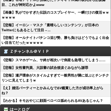
目、これが神対応かよwww
【画像】乳がでかすぎた伝説のコスプレイヤー、一瞬だけの復活ｗｗ
ｗｗｗｗ
【悲報】イーロン・マスク「素晴らしいコンテンツ」が日本の
Twitterにもあるとして注目→...
【悲報】オールナイトパチンコ並び勢、勝ち負けはどうでもよく出会
い目当てだったｗｗｗｗｗ
Ｚチャンネル＠ＶＩＰ
《悲報》スマホゲーム、サ終が相次いで倒産も急増してしまう……
【悲報】女性審判員、大誤審の試合後涙ぐみながら謝罪
【悲報】瀬戸環奈がスタイルよすぎて一般男性が隣に並ぶとチンチク
リンに見えてしまうｗ
【え】婚活パーティーとかみんなでΔV鑑賞した方が成功率上がら
ね？
【わかる】キモおやじに顔面ベロベロ舐められるAVあるじゃん？
はーとログ