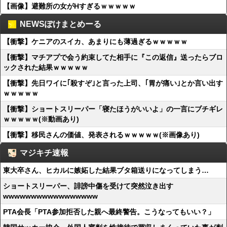
【画像】避難所の女がHすぎるｗｗｗｗｗ
NEWSぽけまとめーる
【衝撃】ケニアのスイカ、あまりにも薄過ぎるｗｗｗｗｗ
【衝撃】マチアプで会う約束してた相手に『この返信』送ったらブロ
ックされた結果ｗｗｗｗｗ
【衝撃】先日ワイに｢殺すぞ｣と言った上司、｢胃が痛い｣とか言い出す
ｗｗｗｗｗ
【衝撃】ショートスリーパー「寝たほうがいいよ」の一言にブチギレ
ｗｗｗｗｗ(※動画あり)
【衝撃】移民さんの価値、発表されるｗｗｗｗｗ(※画像あり)
マジキチ速報
東大卒さん、ヒカルに嫉妬した結果ブタ箱送りになってしまう…
ショートスリーパー、誹謗中傷を受けて突然泣き出す
wwwwwwwwwwwwwwwww
PTA会長「PTA参加拒否した親へ最終警告。こうなってもいい？」