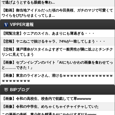
で逃げようとするも眼鏡を奪わ...
【動画】御当地アイドルだった頃の今田美桜、ガチのマジで可愛くて
ワイらをびびらせまくってしま...
VIPPER速報
【閲覧注意】ケニアのスイカ、あまりにも薄過ぎる・・・
【悲報】ヤニねこで抜けるキャラ、74%が一致してしまう・・・
【悲報】瀬戸環奈がスタイルよすぎて一般男性が隣に並ぶとチンチク
リンに見えてしまう
【画像】セブンイレブンのバイト「AIにちいかわの画像を食わせてっ
と………できた！」
【画像】東京のライオンさん、溶けるｗｗｗｗｗｗｗｗｗｗｗｗｗｗ
ｗｗｗｗｗｗｗｗ
BIPブログ
【画像】令和の高校生、校舎内で前戯してて草wwwww
【画像】令和の中学生、めちゃくちゃイチャイチャしていた
この漫画の表紙、青少年を精通させにかかりすぎだろwww