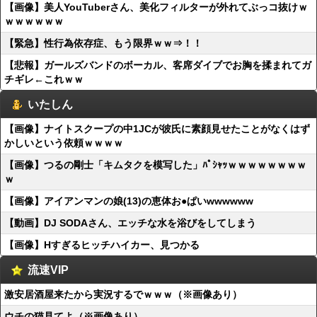
【画像】美人YouTuberさん、美化フィルターが外れてぶっコ抜けｗ
ｗｗｗｗｗｗ
【緊急】性行為依存症、もう限界ｗｗ⇒！！
【悲報】ガールズバンドのボーカル、客席ダイブでお胸を揉まれてガ
チギレ←これｗｗ
いたしん
【画像】ナイトスクープの中1JCが彼氏に素顔見せたことがなくはず
かしいという依頼ｗｗｗｗ
【画像】つるの剛士「キムタクを模写した」ﾊﾟｼｬｯｗｗｗｗｗｗｗｗ
ｗ
【画像】アイアンマンの娘(13)の恵体お●ぱいwwwwww
【動画】DJ SODAさん、エッチな水を浴びをしてしまう
【画像】Hすぎるヒッチハイカー、見つかる
流速VIP
激安居酒屋来たから実況するでｗｗｗ（※画像あり）
ウチの猫見てよ（※画像あり）