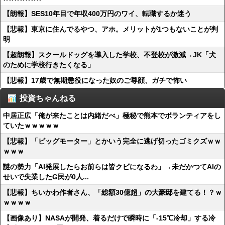
【朗報】SES10年目で年収400万円のワイ、転職するか迷う
【悲報】東京に住んでるやつ、アホ。メリットが1つもないことが判
明
【超朗報】スクールドッグを導入した学校、不登校が激減→JK「犬
のために学校行きたくなる」
【悲報】17歳で無期懲役になった奴のご尊顔、ガチで怖い
投資ちゃんねる
中居正広「俺が来たことは内緒だべ」極秘で熊本でボランティアをし
ていたｗｗｗｗｗ
【悲報】「ビッグモーター」とかいう完全に逃げ切ったゴミクズｗｗ
ｗｗｗ
謎の勢力「AI発展したらお前らは皆クビになるわ」→未だかつてAIの
せいで失業したG民が0人...
【悲報】ちいかわ作者さん、「総額30億超」の大豪邸を建てる！？ｗ
ｗｗｗｗ
【画像あり】NASAが開発、着るだけで瞬時に「-15℃冷却」する冷