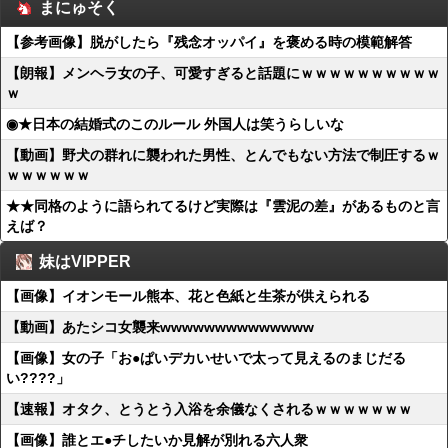
まにゅそく
【参考画像】脱がしたら『残念オッパイ』を褒める時の模範解答
【朗報】メンヘラ女の子、可愛すぎると話題にｗｗｗｗｗｗｗｗｗｗ
ｗ
◉★日本の結婚式のこのルール 外国人は笑うらしいな
【動画】野犬の群れに襲われた男性、とんでもない方法で制圧するｗ
ｗｗｗｗｗｗ
★★同格のように語られてるけど実際は『雲泥の差』があるものと言
えば？
妹はVIPPER
【画像】イオンモール熊本、花と色紙と生茶が供えられる
【動画】あたシコ女襲来wwwwwwwwwwwwww
【画像】女の子「お●ぱいデカいせいで太って見えるのまじだる
い????」
【速報】オタク、とうとう入浴を余儀なくされるｗｗｗｗｗｗｗ
【画像】誰とエ●チしたいか見解が別れる六人衆