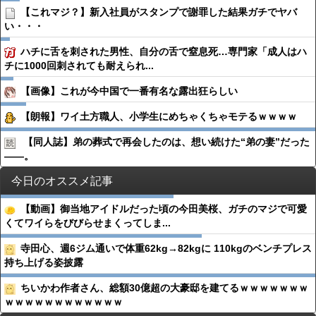
【これマジ？】新入社員がスタンプで謝罪した結果ガチでヤバ
い・・・
ハチに舌を刺された男性、自分の舌で窒息死…専門家「成人はハ
チに1000回刺されても耐えられ...
【画像】これが今中国で一番有名な露出狂らしい
【朗報】ワイ土方職人、小学生にめちゃくちゃモテるｗｗｗｗ
【同人誌】弟の葬式で再会したのは、想い続けた“弟の妻”だった
――。
今日のオススメ記事
【動画】御当地アイドルだった頃の今田美桜、ガチのマジで可愛
くてワイらをびびらせまくってしま...
寺田心、週6ジム通いで体重62kg→82kgに 110kgのベンチプレス
持ち上げる姿披露
ちいかわ作者さん、総額30億超の大豪邸を建てるｗｗｗｗｗｗｗ
ｗｗｗｗｗｗｗｗｗｗｗｗ