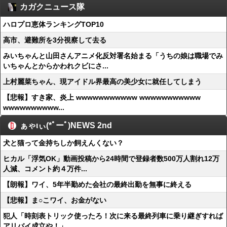
カガクニュース隊
ハロプロ恵体ランキングTOP10
高市、避難所を3分視察して去る
みいちゃんと山田さんアニメ化反対署名始まる「うちの娘は職場でみ
いちゃんとからかわれクビにさ...
上村麗菜ちゃん、現アイドル界最高の美少女に就任してしまう
【悲報】すき家、炎上 wwwwwwwwwww wwwwwwwwwww
wwwwwwwwww...
ぁゃιぃ(*ﾟーﾟ)NEWS 2nd
犬と猫って金持ちしか飼えんくない？
ヒカル「浮気OK」動画投稿から24時間で登録者数500万人割れ12万
人減、コメント約４万件...
【朗報】ワイ、5年半勤めた会社の最終出勤を無事に終える
【悲報】ま○こワイ、お金がない
犯人「時刻表トリック使ったろ！次に来る最終列車に乗り継ぎすれば
アリバイ成立や！」