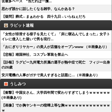
去最多ペース “当たれば一攫...
思わず誰かに話したくなる雑学、なんかある？
【疑問】葬式←まぁわかる 四十九日←いらねぇだろ
ラビット速報
「女性が排泄する様子を見たくて」「床に寝込んでしまった」女子ト
イレに侵入した疑いで男を現行...
「おにぎりリヤカー」の美人が店舗をオープンwww （※画像あり）
【悲報】靖国神社、コスプレ軍装を禁止へ
【訃報】ラグビー九州電力所属の選手が熱中症で死亡 フィジー出身
の26歳
安川電機の人事がガチで美人すぎると話題に…（※画像あり）
うしみつ
【衝撃】中国女さん、大学四年間で変わりすぎてしまうｗｗｗｗｗｗ
(※画像あり)
【画像】でか胸ヤンキーの喧嘩上等な胸ｗｗｗｗｗｗｗｗｗｗｗｗｗ
ｗ