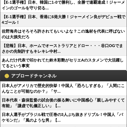
【E-1選手権】日本、韓国に1-0で勝利し、全勝で連覇達成！ジャーメ
インのゴールを守り切る...
【E-1選手権】日本、香港に6発大勝！ジャーメイン良がデビュー戦で
4ゴール！
佐野海舟はそろそろ許されてもいいよな？この逸材を代表に呼ばない
のは大損失だろ
【悲報】日本、ホームでオーストラリアとドロー・・・谷口OGでま
さかの先制許すもキレキレ中村...
あんだけ代表で叩かれてた鈴木彩艶がセリエAのスタメンで大活躍し
てるという事実
アブロードチャンネル
日本人がアメリカで歴史的快挙！中国人「恐ろしすぎる」「人間にこ
んなことが可能なのか？」「サ...
日本代表・森保監督の試合後の振る舞いに中国感心「親しみやすくて
有能」「謙虚で礼儀正しい」【...
日本人選手がブラジル戦で圧巻の3人ぶち抜きドリブル！中国人「バ
ケモンだ」「風のような男」【...