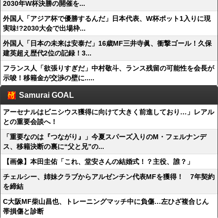
2030年W杯決勝の開催を...
外国人「アジア杯で優勝するんだ」日本代表、W杯ポット1入りに現
実味!?2030大会で出場枠...
外国人「日本の未来は安泰だ」16歳MF三井寺眞、衝撃ゴール！久保
建英超え歴代2位の記録！3...
フランス人「欲張りすぎだ」中村敬斗、ランス残留の可能性を会長が
示唆！移籍金が交渉の壁に.....
Samurai GOAL
アーセナルはビニシウス獲得に向けて大きく前進しており…」レアル
との重要会談へ！
「重要なのは『つながり』」今夏スパーズ入りのM・フェルナンデ
ス、移籍決断の裏に“父と兄”の...
【画像】本田圭佑「これ、堂安さんの結婚式！？主役、誰？」
チェルシー、姉妹クラブからアルゼンチン代表MFを獲得！ 7年契約
を締結
C大阪MF柴山昌也、トレーニングマッチ中に負傷…左ひざ複合じん
帯損傷と診断