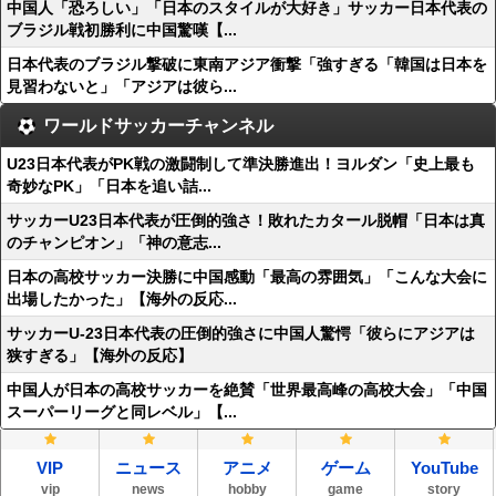
中国人「恐ろしい」「日本のスタイルが大好き」サッカー日本代表の
ブラジル戦初勝利に中国驚嘆【...
日本代表のブラジル撃破に東南アジア衝撃「強すぎる「韓国は日本を
見習わないと」「アジアは彼ら...
ワールドサッカーチャンネル
U23日本代表がPK戦の激闘制して準決勝進出！ヨルダン「史上最も
奇妙なPK」「日本を追い詰...
サッカーU23日本代表が圧倒的強さ！敗れたカタール脱帽「日本は真
のチャンピオン」「神の意志...
日本の高校サッカー決勝に中国感動「最高の雰囲気」「こんな大会に
出場したかった」【海外の反応...
サッカーU-23日本代表の圧倒的強さに中国人驚愕「彼らにアジアは
狭すぎる」【海外の反応】
中国人が日本の高校サッカーを絶賛「世界最高峰の高校大会」「中国
スーパーリーグと同レベル」【...
VIP
ニュース
アニメ
ゲーム
YouTube
vip
news
hobby
game
story