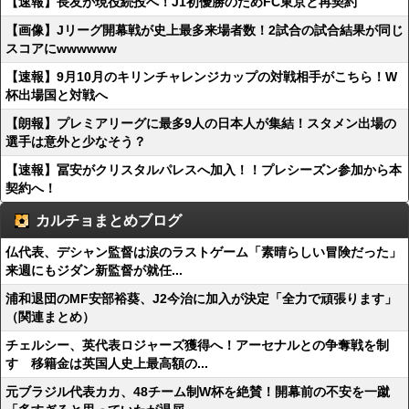
【速報】長友が現役続投へ！J1初優勝のためFC東京と再契約
【画像】Jリーグ開幕戦が史上最多来場者数！2試合の試合結果が同じ
スコアにwwwwww
【速報】9月10月のキリンチャレンジカップの対戦相手がこちら！W
杯出場国と対戦へ
【朗報】プレミアリーグに最多9人の日本人が集結！スタメン出場の
選手は意外と少なそう？
【速報】冨安がクリスタルパレスへ加入！！プレシーズン参加から本
契約へ！
カルチョまとめブログ
仏代表、デシャン監督は涙のラストゲーム「素晴らしい冒険だった」
来週にもジダン新監督が就任...
浦和退団のMF安部裕葵、J2今治に加入が決定「全力で頑張ります」
（関連まとめ）
チェルシー、英代表ロジャーズ獲得へ！アーセナルとの争奪戦を制
す 移籍金は英国人史上最高額の...
元ブラジル代表カカ、48チーム制W杯を絶賛！開幕前の不安を一蹴