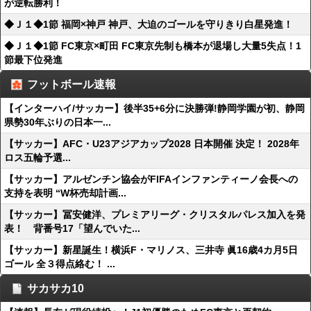
が逆転勝利！
◆Ｊ１◆1節 福岡×神戸 神戸、大迫のゴールを守りきり白星発進！
◆Ｊ１◆1節 FC東京×町田 FC東京先制も橋本が退場し大量5失点！1
節最下位発進
フットボール速報
【インターハイ/サッカー】後半35+6分に決勝弾!静岡学園が初、静岡
県勢30年ぶりの日本一...
【サッカー】AFC・U23アジアカップ2028 日本開催 決定！ 2028年
ロス五輪予選...
【サッカー】アルゼンチン協会がFIFAインファンティーノ会長への
支持を表明 “W杯売却計画...
【サッカー】冨安健洋、プレミアリーグ・クリスタルパレス加入を発
表！ 背番号17「望んでいた...
【サッカー】新星誕生！横浜F・マリノス、三井寺 眞16歳4カ月5日
ゴール 全３得点絡む！ ...
サカサカ10