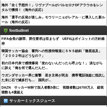
海外「全く予想外！」リヴァプールがバルセロナDFアラウホをレン
タルで獲得！（海外の反応）
海外「選手の反発が楽しみ」モウリーニョがレアル・に導入した新ル
ール（海外の反応）
footballnet
FIFA会長の謝罪、辞任要求は収まらず UEFAはボイコットの方針維
持
韓国サッカー協会 審判への性接待報道にＳＮＳ紛糾「徹底追及」
「２００２年はどうなの？」
初の日本代表で感情爆発「使わないんだったら呼ぶな！」 涙ながら
に訴え「俺を何で選んだんだ...
ウガンダサッカー界に衝撃 若き主将が死去 携帯電話強盗に抵抗し
た末に石で滅多打ち… 国民が...
DAZN サッカーW杯で加入者数5倍に 視聴者数は6700万人 総視
聴数も4億超え
サッカーミックスジュース