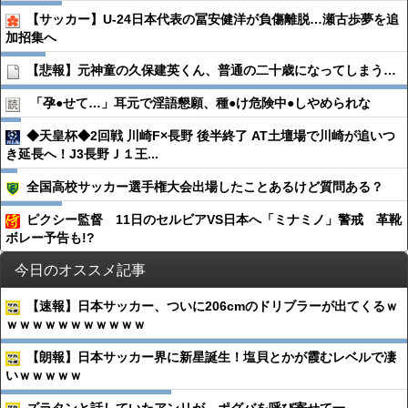
【サッカー】U-24日本代表の冨安健洋が負傷離脱…瀬古歩夢を追
加招集へ
【悲報】元神童の久保建英くん、普通の二十歳になってしまう…
「孕●︎せて…」耳元で淫語懇願、種●︎け危険中●︎しやめられな
◆天皇杯◆2回戦 川崎F×長野 後半終了 AT土壇場で川崎が追いつ
き延長へ！J3長野Ｊ１王...
全国高校サッカー選手権大会出場したことあるけど質問ある？
ピクシー監督 11日のセルビアVS日本へ「ミナミノ」警戒 革靴
ボレー予告も!?
今日のオススメ記事
【速報】日本サッカー、ついに206cmのドリブラーが出てくるｗ
ｗｗｗｗｗｗｗｗｗｗｗ
【朗報】日本サッカー界に新星誕生！塩貝とかが霞むレベルで凄
いｗｗｗｗｗ