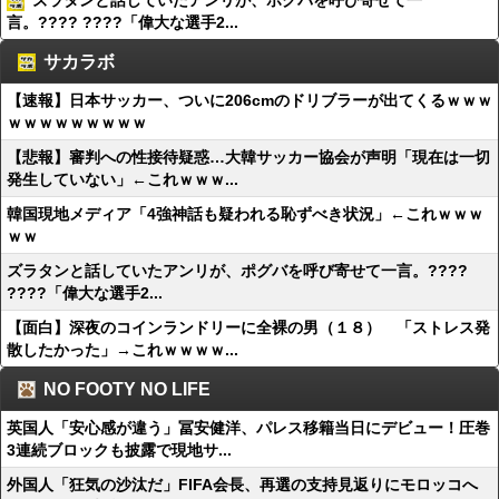
ズラタンと話していたアンリが、ポグバを呼び寄せて一
言。???? ????️「偉大な選手2...
サカラボ
【速報】日本サッカー、ついに206cmのドリブラーが出てくるｗｗｗ
ｗｗｗｗｗｗｗｗｗ
【悲報】審判への性接待疑惑…大韓サッカー協会が声明「現在は一切
発生していない」←これｗｗｗ...
韓国現地メディア「4強神話も疑われる恥ずべき状況」←これｗｗｗ
ｗｗ
ズラタンと話していたアンリが、ポグバを呼び寄せて一言。????
????️「偉大な選手2...
【面白】深夜のコインランドリーに全裸の男（１８） 「ストレス発
散したかった」→これｗｗｗｗ...
NO FOOTY NO LIFE
英国人「安心感が違う」冨安健洋、パレス移籍当日にデビュー！圧巻
3連続ブロックも披露で現地サ...
外国人「狂気の沙汰だ」FIFA会長、再選の支持見返りにモロッコへ