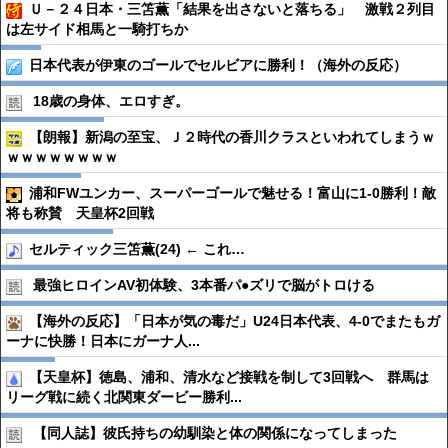
Ｕ－２４日本・三笘薫「結果を出さないと落ちる」 激戦２列目
は左サイド相馬と一騎打ちか
日本代表が伊東のゴールでセルビアに勝利！（海外の反応）
18歳の身体、エロすぎ。
【朗報】新潟の至宝、Ｊ２時代の香川クラスといわれてしまうｗ
ｗｗｗｗｗｗｗｗ
浦和FWユンカー、スーパーゴールで魅せる！富山に1-0勝利！敵
将も称賛 天皇杯2回戦
セルティック三笘薫(24) ← これ…
最強ヒロインAV初体験、3本番パ●︎ズリで脳がトロける
【海外の反応】「日本が気の毒だ」U24日本代表、4-0でまたもガ
ーナに快勝！日本にガーナ人...
【天皇杯】徳島、浦和、清水など接戦を制して3回戦へ 群馬は
リーグ戦に続く北関東ダービー勝利...
【同人誌】彼氏持ちの幼馴染と体の関係になってしまった