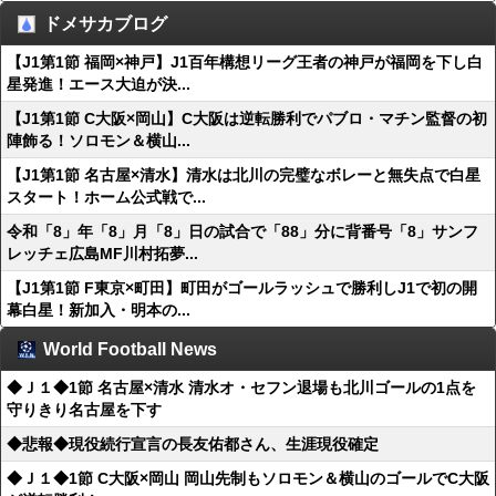
ドメサカブログ
【J1第1節 福岡×神戸】J1百年構想リーグ王者の神戸が福岡を下し白
星発進！エース大迫が決...
【J1第1節 C大阪×岡山】C大阪は逆転勝利でパブロ・マチン監督の初
陣飾る！ソロモン＆横山...
【J1第1節 名古屋×清水】清水は北川の完璧なボレーと無失点で白星
スタート！ホーム公式戦で...
令和「8」年「8」月「8」日の試合で「88」分に背番号「8」サンフ
レッチェ広島MF川村拓夢...
【J1第1節 F東京×町田】町田がゴールラッシュで勝利しJ1で初の開
幕白星！新加入・明本の...
World Football News
◆Ｊ１◆1節 名古屋×清水 清水オ・セフン退場も北川ゴールの1点を
守りきり名古屋を下す
◆悲報◆現役続行宣言の長友佑都さん、生涯現役確定
◆Ｊ１◆1節 C大阪×岡山 岡山先制もソロモン＆横山のゴールでC大阪