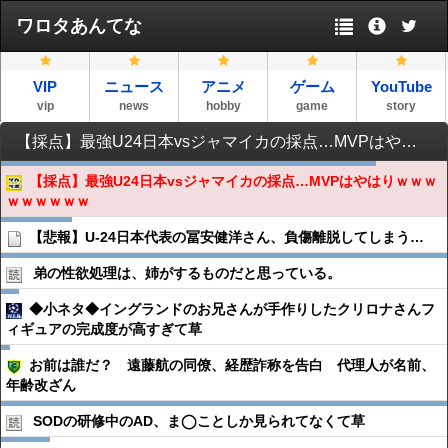
ワロタあんてな
VIP
ニュース
アニメ
ゲーム
YouTube
vip
news
hobby
game
story
【採点】最強U24日本vsジャマイカの採点…MVPはやはりｗｗｗｗｗｗｗｗｗ
【採点】最強U24日本vsジャマイカの採点…MVPはやはりｗｗｗ
ｗｗｗｗｗｗ
【悲報】U-24日本代表の冨安健洋さん、負傷離脱してしまう…
弟の性欲処理は、姉がするものだと思っている。
◆小ネタ◆イングランドのお兄さんが手作りしたクリロナさんフ
ィギュアの完成度が高すぎて草
お前は誰だ？ 遠藤航の同僚、経歴詐称を告白 代理人が名前、
年齢改ざん
SODの研修中のAD、ま◯ことしか見られてなくて草