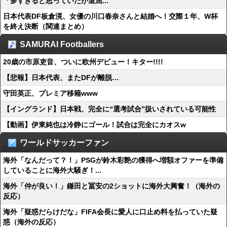
「多すぎると思っていたが退屈...
日本代表DF板倉滉、女優の川口春奈さんと結婚へ！交際１年、W杯
を終え決断（関連まとめ）
SAMURAI Footballers
20歳の市原吏音、ついに欧州デビュー！キター!!!!
【悲報】日本代表、またDFが離脱…
守田英正、プレミア移籍www
【イングランド】日本戦、完全に“選考試合”扱いされている可能性
【動画】伊東純也は冷静にゴール！試合は完全にカオスw
ワールドサッカーファン
海外「なんだって？！」PSGが鈴木彩艶の獲得へ増額オファーを準備
していることに海外大騒ぎ！...
海外「仲が良い！」鎌田と冨安の2ショットに海外大興奮！（海外の
反応）
海外「疑惑だらけだな」FIFA会長に愛人に口止め料を払っていた疑
惑（海外の反応）