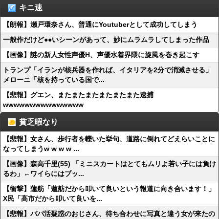
キニ速
【朗報】瀬戸環奈さん、普通にYoutuberとして成功してしまう
一般作だけど●●いシーンがあって、妙にムラムラしてしまった作品
【画像】謎の新人女性声優H、声優水着界隈に旋風を巻き起こす
トランプ「イランが核兵器を作れば、イタリアを2分で消滅させる」
メローニ「核を持っている国で...
【悲報】グエン、またまたまたまたまたまた逮捕
wwwwwwwwwwwwwww
貧乏暇なり
【悲報】女さん、歩行者を轢いた挙句、道路に倒れてどえらいことに
なってしまうw w w w ...
【画像】森高千里(55) 「ミニスカートはとてもムリよ若い子には負け
るわ」←ワイらにはブッ...
【衝撃】蓮舫「蓮舫だから叩いて良いという報道に向き合います！」
X民「高市だから叩いて良いを...
【悲報】パパ活疑惑のおじさん、待ち合わせに写真と違う女が来たの