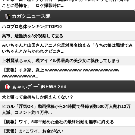
ことに恐怖を」 ロケ撮影時に...
カガクニュース隊
ハロプロ恵体ランキングTOP10
高市、避難所を3分視察して去る
みいちゃんと山田さんアニメ化反対署名始まる「うちの娘は職場でみ
いちゃんとからかわれクビにさ...
上村麗菜ちゃん、現アイドル界最高の美少女に就任してしまう
【悲報】すき家、炎上 wwwwwwwwwww wwwwwwwwwww
wwwwwwwwww...
ぁゃιぃ(*ﾟーﾟ)NEWS 2nd
犬と猫って金持ちしか飼えんくない？
ヒカル「浮気OK」動画投稿から24時間で登録者数500万人割れ12万
人減、コメント約４万件...
【朗報】ワイ、5年半勤めた会社の最終出勤を無事に終える
【悲報】ま○こワイ、お金がない