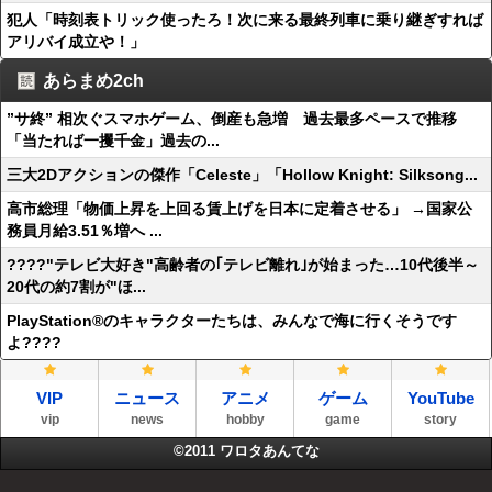
犯人「時刻表トリック使ったろ！次に来る最終列車に乗り継ぎすれば
アリバイ成立や！」
あらまめ2ch
”サ終” 相次ぐスマホゲーム、倒産も急増 過去最多ペースで推移
「当たれば一攫千金」過去の...
三大2Dアクションの傑作「Celeste」「Hollow Knight: Silksong...
高市総理「物価上昇を上回る賃上げを日本に定着させる」 →国家公
務員月給3.51％増へ ...
????"テレビ大好き"高齢者の｢テレビ離れ｣が始まった…10代後半～
20代の約7割が"ほ...
PlayStation®のキャラクターたちは、みんなで海に行くそうです
よ????
VIP
ニュース
アニメ
ゲーム
YouTube
vip
news
hobby
game
story
©2011
ワロタあんてな