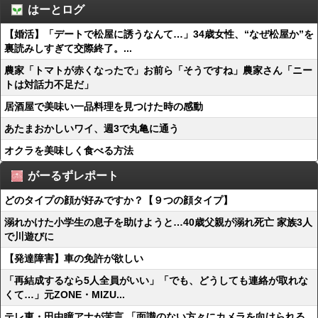
はーとログ
【婚活】「デートで松屋に誘うなんて…」34歳女性、“なぜ松屋か”を
裏読みしすぎて交際終了。...
農家「トマトが赤くなったで」お前ら「そうですね」農家さん「ニー
トは対話力不足だ」
居酒屋で美味い一品料理を見つけた時の感動
あたまおかしいワイ、週3で丸亀に通う
オクラを美味しく食べる方法
がーるずレポート
どのタイプの顔が好みですか？【９つの顔タイプ】
溺れかけた小学生の息子を助けようと…40歳父親が溺れ死亡 家族3人
で川遊びに
【発達障害】車の免許が欲しい
「再結成するなら5人全員がいい」「でも、どうしても連絡が取れな
くて…」元ZONE・MIZU...
テレ東・田中瞳アナが苦言 「面識のない方々にカメラを向けられる