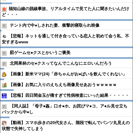
福知山線の脱線事故、リアルタイムで見てた人に聞きたいんだけ
ど・・・
テント内で中●︎しされた妻、衝撃的寝取られ映像
【悲報】ネットを通して付き合っている恋人と初めて会う私、不
安すぎるwww
罰ゲームセ●︎クスとかいうご褒美
北岡果林のセ●︎クスってなんでこんなにエロいんだろう
【画像】新米ママ(24)「赤ちゃんがお●ぱいを飲んでくれない」
【画像】お気に入りのえちえち画像見せあおうｗｗｗｗｗ
【悲報】四日間金玉が痛すぎて性病検査にいった結果・・・・・
【同人誌】「母子●︎姦」口オ●︎ホ、お詫びマ●︎コ、ア●︎ル見せ立ち
バックから中●︎し
【動画】スマホ歩きの20代女さん、階段で転んでパンツ丸見えの
状態で失神してしまう