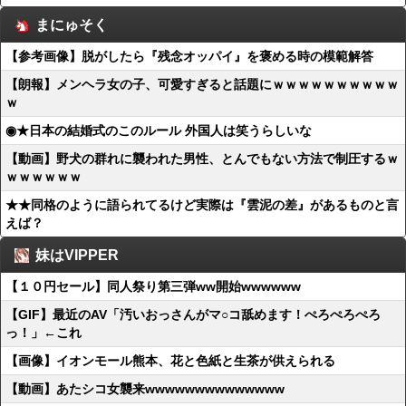
まにゅそく
【参考画像】脱がしたら『残念オッパイ』を褒める時の模範解答
【朗報】メンヘラ女の子、可愛すぎると話題にｗｗｗｗｗｗｗｗｗｗ
ｗ
◉★日本の結婚式のこのルール 外国人は笑うらしいな
【動画】野犬の群れに襲われた男性、とんでもない方法で制圧するｗ
ｗｗｗｗｗｗ
★★同格のように語られてるけど実際は『雲泥の差』があるものと言
えば？
妹はVIPPER
【１０円セール】同人祭り第三弾ww開始wwwwww
【GIF】最近のAV「汚いおっさんがマ○コ舐めます！ぺろぺろぺろ
っ！」←これ
【画像】イオンモール熊本、花と色紙と生茶が供えられる
【動画】あたシコ女襲来wwwwwwwwwwwwww