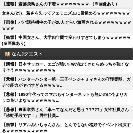
【速報】齋藤飛鳥さんの下着ｗｗｗｗｗｗｗｗ （※画像あり）
女さん(29)、若さを失ってフェミニズムに目覚めるｗｗｗｗｗｗｗｗ
【画像】パパ活待機中の子が20人ぐらい激写されるｗｗｗｗｗｗｗｗ
ｗｗｗ
【衝撃】中国女さん、大学四年間で変わりすぎてしまうｗｗｗｗｗｗ
(※画像あり)
なんJクエスト
【朗報】日本サッカー、エゴが強いFWが出てきたらめっちゃ強くな
りそうｗｗｗｗｗｗｗｗｗｗ
【悲報】ハンターハンター第一王子ベンジャミィさんの守護霊獣、ガ
チで能力がヤバすぎるｗｗｗｗ...
【悲報】1990年代ってスマホもインターネットも無いのに今よりカ
ッコ良いよなｗｗｗｗｗｗｗ...
【悲報】豊田章男さん「車ってなんだと思う？????」女性社員さん
「移動手段です！」男性社員...
【衝撃】リアルみいちゃんさん、とんでもない格好でイベント出演す
るｗｗｗｗｗｗｗｗｗｗ