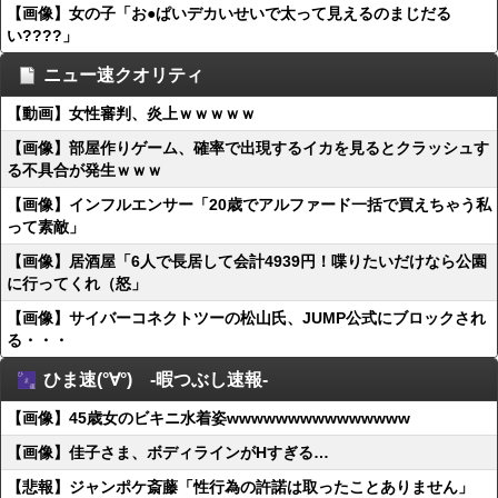
【画像】女の子「お●ぱいデカいせいで太って見えるのまじだる
い????」
ニュー速クオリティ
【動画】女性審判、炎上ｗｗｗｗｗ
【画像】部屋作りゲーム、確率で出現するイカを見るとクラッシュす
る不具合が発生ｗｗｗ
【画像】インフルエンサー「20歳でアルファード一括で買えちゃう私
って素敵」
【画像】居酒屋「6人で長居して会計4939円！喋りたいだけなら公園
に行ってくれ（怒」
【画像】サイバーコネクトツーの松山氏、JUMP公式にブロックされ
る・・・
ひま速(°∀°) -暇つぶし速報-
【画像】45歳女のビキニ水着姿wwwwwwwwwwwwwww
【画像】佳子さま、ボディラインがHすぎる…
【悲報】ジャンポケ斎藤「性行為の許諾は取ったことありません」