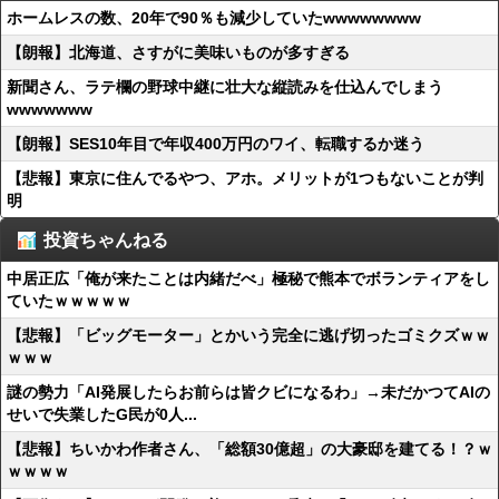
ホームレスの数、20年で90％も減少していたwwwwwwww
【朗報】北海道、さすがに美味いものが多すぎる
新聞さん、ラテ欄の野球中継に壮大な縦読みを仕込んでしまう
wwwwwww
【朗報】SES10年目で年収400万円のワイ、転職するか迷う
【悲報】東京に住んでるやつ、アホ。メリットが1つもないことが判
明
投資ちゃんねる
中居正広「俺が来たことは内緒だべ」極秘で熊本でボランティアをし
ていたｗｗｗｗｗ
【悲報】「ビッグモーター」とかいう完全に逃げ切ったゴミクズｗｗ
ｗｗｗ
謎の勢力「AI発展したらお前らは皆クビになるわ」→未だかつてAIの
せいで失業したG民が0人...
【悲報】ちいかわ作者さん、「総額30億超」の大豪邸を建てる！？ｗ
ｗｗｗｗ