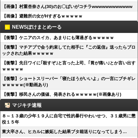
【画像】村重杏奈さん(30)のお〇ぱいがコチラwwwwwwwwwwww
【画像】避難所の女がHすぎるｗｗｗｗｗ
NEWSぽけまとめーる
【衝撃】ケニアのスイカ、あまりにも薄過ぎるｗｗｗｗｗ
【衝撃】マチアプで会う約束してた相手に『この返信』送ったらブロ
ックされた結果ｗｗｗｗｗ
【衝撃】先日ワイに｢殺すぞ｣と言った上司、｢胃が痛い｣とか言い出す
ｗｗｗｗｗ
【衝撃】ショートスリーパー「寝たほうがいいよ」の一言にブチギレ
ｗｗｗｗｗ(※動画あり)
【衝撃】移民さんの価値、発表されるｗｗｗｗｗ(※画像あり)
マジキチ速報
８～１３歳の少年１９人に自宅で性的暴行やわいせつ、３１歳男に懲
役１５年
東大卒さん、ヒカルに嫉妬した結果ブタ箱送りになってしまう…