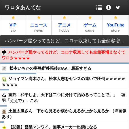
ワロタあんてな
VIP
ニュース
アニメ
ゲーム
YouTube
vip
news
hobby
game
story
ハンバーグ屋やってるけど、コロナ収束しても全然客増えなくてワロタｗｗｗｗ
ハンバーグ屋やってるけど、コロナ収束しても全然客増えなくて
ワロタｗｗｗｗ
松本いちかの事務所移籍後のAV、最高すぎる
ジョイマン高木さん、松本人志をセンスの違いで圧倒ｗｗｗｗｗ
ｗｗｗｗ
劉邦「和平しよ、天下は二つに分けて治めるってことで。」 項
羽「ええで」←これ
土屋太鳳さん 下から見るか横から見るか上から見るか （※画像
あり）
【悲報】営業マンワイ、無事メーカー出禁になる