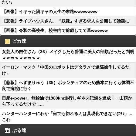
たい』
【画像】イキった陽キャの人生の末路wwwwwww
【悲報】ライブハウスさん、『奴隷』すぎる求人を公開して話題に
【画像】令和の高校生、校舎内で前戯してて草wwwww
ピカ速
女芸人の吉住さん（36）メイクしたら普通に美人の部類だったと判明
ｗｗｗｗｗｗｗｗｗ
イーロン・マスク「中国のロボットはデタラメで遠隔操作してるだ
け」
【悲報】へずまりゅう（35）ボランティアのため熊本に行くも体調不
良で病院に行く
日産e-power、無給油で1980km走行しギネス記録を達成！→山頂か
ら下ってるだけでし...
ハンターハンターにわか「何でも切れる刀は具現化できない(ﾆﾁｯ」←
これ
ぶる速