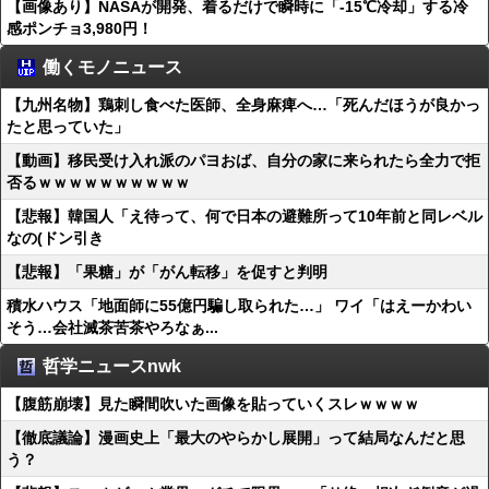
【画像あり】NASAが開発、着るだけで瞬時に「-15℃冷却」する冷
感ポンチョ3,980円！
働くモノニュース
【九州名物】鶏刺し食べた医師、全身麻痺へ…「死んだほうが良かっ
たと思っていた」
【動画】移民受け入れ派のパヨおば、自分の家に来られたら全力で拒
否るｗｗｗｗｗｗｗｗｗｗ
【悲報】韓国人「え待って、何で日本の避難所って10年前と同レベル
なの(ドン引き
【悲報】「果糖」が「がん転移」を促すと判明
積水ハウス「地面師に55億円騙し取られた…」 ワイ「はえーかわい
そう…会社滅茶苦茶やろなぁ...
哲学ニュースnwk
【腹筋崩壊】見た瞬間吹いた画像を貼っていくスレｗｗｗｗ
【徹底議論】漫画史上「最大のやらかし展開」って結局なんだと思
う？