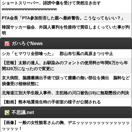
ショートスリーパー、誹謗中傷を受けて突然泣き出す
wwwwwwwwwwwwwwwww
PTA会長「PTA参加拒否した親へ最終警告。こうなってもいい？」
韓国サッカー協会、外国人審判を性接待で買収しまくっていた事が判
明
ガハろぐNews
シカ「ヒマワリ全部喰った」 郡山布引風の高原まつり中止
【悲報】太鼓の達人、お馴染みのフォントの使用料が年間6万から年
間320万になったので変更に
京大病院、脳腫瘍摘出手術で誤って腫瘍の無い部位を摘出 脳幹など
損傷受け植物状態に
北海道江別大学生殺人事件、主犯格の川口被告(19)に無期懲役の判決
【動画】熊本地震発生時の手術室の様子が公開される
不思議.net
【画像】一般の女性観客さんの胸、デエッッッッッッッッッッッッッ
ッッッッ！