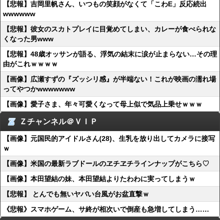
【悲報】吉岡里帆さん、いつもの笑顔がなくて「こわE」反応続出
wwwwww
【悲報】彼女のスカトプレイに目覚めてしまい、カレーが食べられな
くなった男www
【悲報】48歳オッサンが語る、浮気の結末に涙が止まらない…その理
由がこれｗｗｗｗ
【画像】広瀬すずの『ズッシリ感』が半端ない！これが映画の濡れ場
ってやつかwwwwwww
【画像】愛子さま、年々可愛くなって母上似で気品上乗せｗｗｗ
Ｚチャンネル＠ＶＩＰ
【画像】元国民的アイドルさん(28)、生乳を放り出してカメラに接写
ｗ
【画像】米国の最新ラブドールのヱチヱチラインナップがこちら♡
【画像】本田望結の妹、本田望結よりたわわに実ってしまうｗ
【悲報】 とんでも無いヤバい台風がお盆直撃ｗ
《悲報》スマホゲーム、サ終が相次いで倒産も急増してしまう……