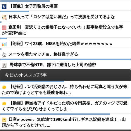
【画像】女子刑務所の漫画
日本人って「ロシアは悪い国だ」って洗脳を受けてるよな
森田剛 宮沢りえの婿養子になっていた！新事務所設立で名字
が"宮澤"姓に
【朗報】ワイ23歳、NISAを始めた結果ｗｗｗｗｗｗｗｗ
スーツを着たマッチョ、格好良すぎる
野球拳で不倫NTR、部下に発情した上司の秘密
今日のオススメ記事
【悲報】パパ活疑惑のおじさん、待ち合わせに写真と違う女が来
たので逃げようとするも眼鏡を奪わ...
【動画】御当地アイドルだった頃の今田美桜、ガチのマジで可愛
くてワイらをびびらせまくってしま...
日産e-power、無給油で1980km走行しギネス記録を達成！→山
頂から下ってるだけでし...