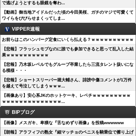
で逃げようとするも眼鏡を奪わ...
【動画】御当地アイドルだった頃の今田美桜、ガチのマジで可愛くて
ワイらをびびらせまくってしま...
VIPPER速報
お前らはこのハンバーグ定食にいくら払える？ｗｗｗｗｗｗｗｗｗｗ
【悲報】フラッシュモブなのに誰でも参加できると思って乱入した結
果ｗｗｗｗｗｗｗｗｗｗ
【悲報】乃木坂レベルでもグループ卒業したら三流タレント扱いにな
る模様・・・
【悲報】ショートスリーパー堀大輔さん、誹謗中傷コメントが1万件
を越えて号泣してしまうｗｗｗ...
【画像あり】安心系JKのホットケーキ、レベチｗｗｗｗｗｗｗｗｗ
ｗｗｗｗｗｗｗｗｗｗｗｗｗｗ...
BIPブログ
【画像】メスガキ、卑猥な『舌なめずり画像』を投稿wwwwww
【朗報】アラフィフの熟女『細マッチョのペニスを騎乗位で擦り上げ