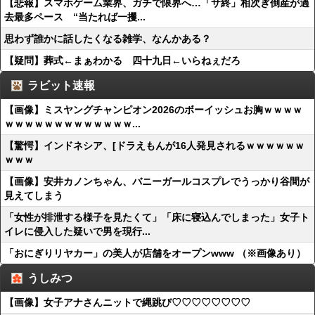
【悲報】スマホゲーム業界、ガチで限界へ…「サ終」相次ぎ倒産が過
去最多ペース “当たれば一攫...
思わず誰かに話したくなる雑学、なんかある？
【疑問】葬式←まぁわかる 四十九日←いらねぇだろ
ラビット速報
【画像】ミスヤングチャンピオン2026のボーイッシュお胸ｗｗｗｗ
ｗｗｗｗｗｗｗｗｗｗｗｗｗ...
【驚愕】インドネシア、[ドラえもんが16人発見されるｗｗｗｗｗｗ
ｗｗｗ
【画像】安井カノンちゃん、バニーガールコスプレでうっかり谷間が
見えてしまう
「女性が排泄する様子を見たくて」「床に寝込んでしまった」女子ト
イレに侵入した疑いで男を現行...
「おにぎりリヤカー」の美人が店舗をオープンwww （※画像あり）
うしみつ
【画像】女子アナさんニットで縄跳び♡♡♡♡♡♡♡♡