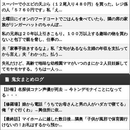
スーパーで小エビの天ぷら（１２尾入り４８０円）を買った。レジ係
の人「５７６０円です」私「え...
土曜日にイオンのフードコートでごはんを食べていたら、隣の席の家
族がリンガーハットのちゃんぽ...
私の兄弟は２０年以上引きこもり。１００万以上する趣味の物を買わ
ないと包丁で親を脅し、仕事の...
夫「家事手抜きするなよ」私「文句があるなら主婦の年収を支払って
から言え」夫「わかった。払う...
失礼だけど、高齢で地味な幼稚園ママがいつのまにか２人目妊娠して
てモヤモヤする。うちは一人っ...
鬼女まとめログ
【訃報】名探偵コナン声優が死去 → 今トンデモナイことになって
る・・・
【修羅場】娘から電話「うちでお母さんと男の人がハダカで寝てる」
俺「すぐ行くわ」→興信所に依...
【最終話】マイホームに越した数日後…隣奥「子供が風邪で保育園行
けないの！お礼はするから預か...