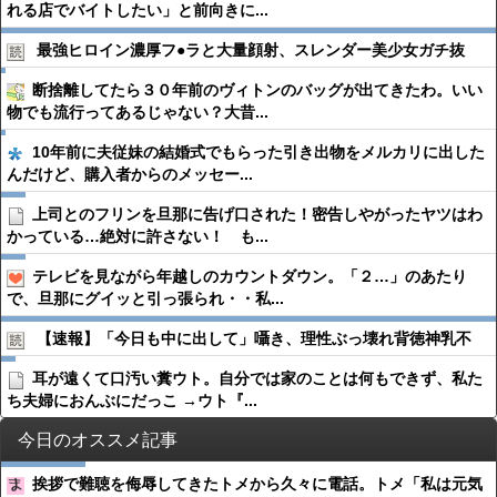
れる店でバイトしたい」と前向きに...
最強ヒロイン濃厚フ●︎ラと大量顔射、スレンダー美少女ガチ抜
断捨離してたら３０年前のヴィトンのバッグが出てきたわ。いい
物でも流行ってあるじゃない？大昔...
10年前に夫従妹の結婚式でもらった引き出物をメルカリに出した
んだけど、購入者からのメッセー...
上司とのフリンを旦那に告げ口された！密告しやがったヤツはわ
かっている…絶対に許さない！ も...
テレビを見ながら年越しのカウントダウン。「２…」のあたり
で、旦那にグイッと引っ張られ・・私...
【速報】「今日も中に出して」囁き、理性ぶっ壊れ背徳神乳不
耳が遠くて口汚い糞ウト。自分では家のことは何もできず、私た
ち夫婦におんぶにだっこ →ウト『...
今日のオススメ記事
挨拶で難聴を侮辱してきたトメから久々に電話。トメ「私は元気