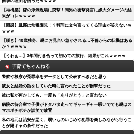
衝撃の理由を語ったｗｗｗｗ
【再構築】嫁の浮気現場に突撃！間男の衝撃発言に嫁大ダメージの結
果がコレｗｗｗｗ
【困惑】旦那は幼稚園児！？料理に文句言ってくる理由が笑えないｗ
ｗｗｗ
【嘆き】40歳独身、親にお見合い急かされる…不倫からの転機はある
か？ｗｗｗｗ
【うわぁ…】3年間付き合って初めての旅行、結果がこれｗｗｗｗ
子育てちゃんねる
警察や検察が冤罪率をデータとして公表すべきだと思う
彼女と結婚の話をしていた時に言われたことが衝撃だった
彼は私が何かしても、一度も「ありがとう」と言わない
病院の待合室で子供がドタバタ走ってギャーギャー騒いでても親はス
マホポチポチか談笑で放置
私の地元は治安が悪く、弱いものいじめや犯罪を楽しみながら行うこ
とが陽キャの条件だった