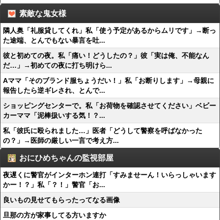
素敵な鬼女様
隣人奥「礼服貸してくれ」私「使う予定があるからムリです」→断っ
た途端、とんでもない暴言を吐...
彼と初めての夜。私「痛い！どうしたの？」彼「実は俺、不能なん
だ…」→初めての夜に打ち明けら...
Aママ「そのブランド服ちょうだい！」私「お断りします」→母親に
報告したら逆ギレされ、とんで...
ショッピングセンターで。私「お荷物を確認させてください」ベビー
カーママ「泥棒扱いする気！？...
私「彼氏に殴られました…」医者「どうして警察を呼ばなかった
の？」→医師の厳しい一言で考え方...
おにひめちゃんの監視部屋
夜遅くに警官がインターホン連打「すみませーん！いらっしゃいます
かー！？」私「？！」警官「お...
良いもの見せてもらったってなる画像
旦那の方が家事してる方いますか