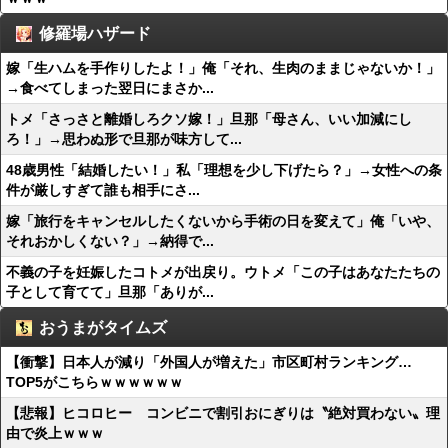
修羅場ハザード
嫁「生ハムを手作りしたよ！」俺「それ、生肉のままじゃないか！」
→食べてしまった翌日にまさか...
トメ「さっさと離婚しろクソ嫁！」旦那「母さん、いい加減にし
ろ！」→思わぬ形で旦那が味方して...
48歳男性「結婚したい！」私「理想を少し下げたら？」→女性への条
件が厳しすぎて誰も相手にさ...
嫁「旅行をキャンセルしたくないから手術の日を変えて」俺「いや、
それおかしくない？」→納得で...
不義の子を妊娠したコトメが出戻り。ウトメ「この子はあなたたちの
子として育てて」旦那「ありが...
おうまがタイムズ
【衝撃】日本人が減り「外国人が増えた」市区町村ランキング…
TOP5がこちらｗｗｗｗｗｗ
【悲報】ヒコロヒー コンビニで割引おにぎりは〝絶対買わない〟理
由で炎上ｗｗｗ