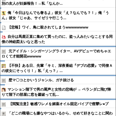
別の友人が妊娠報告！→私「なんか...
俺「今日はなんでも奢るよ」彼女「え？なんでも？！」俺「う
ん」彼女「じゃあ、サイゼリヤ行こう...
【悲報】ワイ、鳥に殺されてしまうwwwwwwww
自分は馬鹿正直に集めて買ったのに、盗っ人みたいなことする同
僚の神経図太いなと思った
元アイドル・シンガーソングライター、AVデビューでめちゃエ
ロくて才能開花wwwww
【不快】ある日、先輩「キミ、深夜番組『デブの恋愛』で同僚Ａ
の彼女にそっくり！」私「えっ？」...
壁マ〇コとかいうジャンル、ガチ抜ける
マンション階下で男の罵声と女性の悲鳴が → ベランダに飛び降
りて階下の部屋に窓を蹴破って乱...
【閲覧注意】敏感ワレメを媚薬オイル固定バイブで痙攣レ●︎プ
「どこの職場にも嫌なやつはいるから、せめて好きなことに関わ