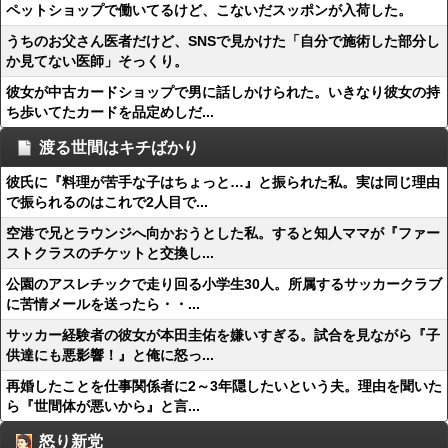
ペットショップで働いてるけど、こないだスッポンが入荷した。
うちのお父さん医者だけど、SNSで見かけた「自分で施術した部分し
か見てない医師」そっくり。
彼女が中古カードショップで男に話しかけられた。いきなり彼女の持
ち歩いてたカードを品定めしだ...
渡る世間はキチばかり
彼氏に『料理が苦手な子はちょっと…』と振られた私。実は同じ理由
で振られるのはこれで2人目で...
空港で兄とラウンジへ向かおうとした私。すると知人ママが『ファー
ストクラスのチケットと交換し...
公園のアスレチックで走り回る小学生30人。所属するサッカークラブ
に苦情メールを送ったら・・...
サッカー経験者の彼女が本田圭佑を嫌いすぎる。試合を見ながら『子
供達にも悪影響！』と俺に怒っ...
再婚したことを仕事関係者に2～3年隠したいという夫。理由を聞いた
ら『世間体が悪いから』と言...
怒り新党