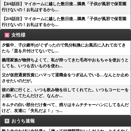
【3/4話目】マイホームに越した数日後…隣奥「子供が風邪で保育園
行けないの！お礼はするから...
【2/4話目】マイホームに越した数日後…隣奥「子供が風邪で保育園
行けないの！お礼はするから...
女性様
夕飯中、子(2歳半)がぐずったので気分転換にお風呂に入れて出てき
たら「皿を片付けてないでし...
義理家族が物持ちよくて、私が持ってきた毛布やおもちゃを使おうと
しても、いつも古いものを使わ...
父が仮想通貨投資にハマって退職金をつぎ込んでいる…なんとか止め
させたいのだが。
彼の家に行くと、いつも飲み物を出してくれてた。いつもコーヒーを
お願いしてたんだけど、なんか...
キムチの白い部分だけ食べて、残りはキムチチャーハンにしてるんだ
けど、友達に「失礼だよ！」っ...
おうち速報