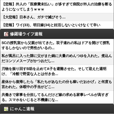
【悲報】外人の「医療費未払い」が多すぎて病院が外人の治療を断る
ようになってしまうｗｗｗ
【大悲報】日本さん、ガチで滅びそう…
【悲報】ワイ(33)、明日嫁(34)と妊活しないといけなくて辛い
修羅場ライフ速報
SCの授乳室から父親が出てきた。双子連れの私はドアを開けて授乳
するしかないので男性がいるの...
私が風呂に入った隙に父がまた鍋に大量のめんつゆを入れた。煮込ん
だコンソメスープがかつおだし...
刃物を振り回すB助を止めてA子を避難させた。そして迎えた週明
け、「冷酷で野蛮な人とは付き合...
産休から復帰したら「私たちがあなたの分も稼いだおかげ」と何度も
言われた。休暇中の手当がどこ...
共働きで家事を分担してるんだけど嫁の求める家事レベルが高すぎ
る。スマホをいじると不機嫌にな...
にゃんこ速報