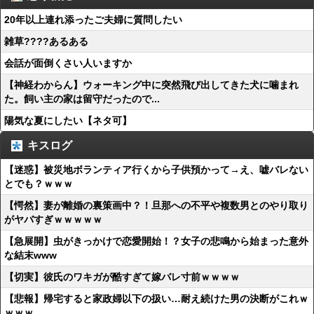
20年以上連れ添ったご夫婦に質問したい
雑草????あるある
会話が面倒くさい人いますか
【神経わからん】ウォーキング中に突然飛び出してきた犬に噛まれ
た。飼い主の家は留守だったので...
陽気な夏にしたい【ネタ可】
キスログ
【迷惑】被災地ボランティア行くから子供預かって→え、嘘バレない
とでも？ｗｗｗ
【愕然】妻が離婚の裏策画中？！旦那への不平や複数男とのやり取り
がヤバすぎｗｗｗｗｗ
【急展開】虫がきっかけで恋愛開始！？女子の悲鳴から始まった意外
な結末www
【切実】彼氏のワキガが酷すぎて嫁バレ寸前ｗｗｗｗ
【悲報】帰宅すると家政婦以下の扱い…耐え続けた男の決断がこれｗ
ｗｗｗ