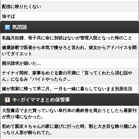
配信に映りたくない
油そば
気団談
私臨月妊婦、母子共に命に別状はないが管理入院となった時のこと
健康診断で医者から本気で痩せろと言われ、彼女からアドバイスを聞
いてダイエット
開示請求が届いた…
ナイナイ岡村、家事をめぐる妻の不満に「言ってくれたら済む話や
ん」になるみ「バイトやったらク...
嫁が実家に帰って早二月。一月も一緒に暮らしてないまま別居生活
キ○ガイママまとめ保管庫
大型書店でまだ買っていない単行本の最終巻を買おうとしたら最新刊
が売り場になかった。
初めて親友Ａちゃんの家に遊びに行った時、割と大き目な飾り棚にみ
っちり人形が飾られてた。