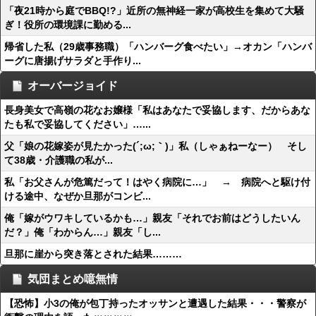
「夜21時から庭でBBQ!?」近所の無神経一家が高校生を集めて大騒
ぎ！役所の環境課に勤める...
帰省した私（29歳事務職）「ハンバーグ食べたい」→オカン「ハンバ
ーグに唐揚げサラダと手作り...
オーバージョイド
長身美女で高嶺の花なお嬢様「私はあなたで妥協します、だからあな
たも私で妥協してください」…...
父「娘の花嫁姿が見たかった(´;ω;｀)」私（しゃぁねーなー） そし
て38歳・介護職の私が...
私「お父さんが危篤だって！はやく病院に…」 → 病院へと駆け付
ける途中、なぜか旦那がコンビ...
俺「嫁がウワキしているかも…」親友「それでお前はどうしたいん
だ？」俺「わからん…」親友「し...
旦那に崖から突き落とされた結果………
気団まとめ噫無情
【恐怖】小3の俺が包丁持ったオッサンと遭遇した結果・・・警察が