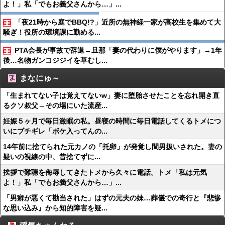
よ！」私「でもお義父さんから…」...
「夜21時から庭でBBQ!?」近所の無神経一家が高校生を集めて大
騒ぎ！役所の環境課に勤める...
PTA会長が事故で辞退→旦那「妻の代わりに僕がやります」→1年
後…名物ガンコジジイを草むし...
まなにゅ～
「生まれてない子は覚えてないw」妻に堕胎させたことを忘れ開き直
るクソ叔父→その場にいた流産...
妊娠５ヶ月で毎日激眠の私。昼寝の時間に毎日電話してくるトメにつ
いにブチギレ「ボケ入ってんの...
14年前に捨てられた元カノの「托卵」が発覚し間男扱いされた。妻の
疑いの視線の中、昔捨てずに...
挨拶で難聴を侮辱してきたトメから久々に電話。トメ「私は元気
よ！」私「でもお義父さんから…」...
「男癖が悪くて勘当された」はずの元夫の妹…葬儀での奇行と『悲惨
な思い込み』から知的障害を疑...