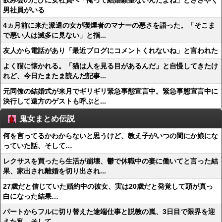
飲み会のたびに女社員へ「俺って結婚願望ないんだよね」とささやく
男社員がいる
4ヵ月前に来た派遣の女が喫煙者のマナーの悪さを語った。「そこま
で悪い人は滅多に見ない」と指...
友人から電話があり「最近ブログにコメントくれないね」と言われた
よく猫に懐かれる。「猫は人を見る目があるんだ」と自慢してきたけ
れど、今日たまたま読んだ記事...
元同僚の結婚式が来月でギリギリ緊急事態宣言中。緊急事態宣言中に
決行して遠方のゲストも呼ぶと...
鬼女まとめ伝説
何を言ってるかわからないと思うけど、教え子がいつの間にか娘にな
っていた話、そして…
レクサスを買ったら生活が崩壊、鬱で休職中の妻に働いてと言った結
果、家出され離婚を切り出され...
27歳だと信じていた婚約中の彼女、実は20歳だと発覚して頭が真っ
白になった結果…
パートからフルに切り替えた途端仕事と説教の嵐、3日目で限界を迎
えた私、そして…