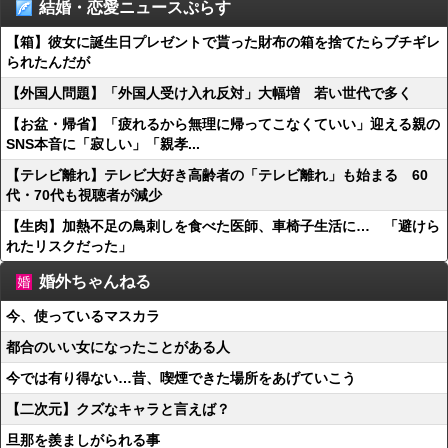
結婚・恋愛ニュースぷらす
【箱】彼女に誕生日プレゼントで貰った財布の箱を捨てたらブチギレ
られたんだが
【外国人問題】「外国人受け入れ反対」大幅増 若い世代で多く
【お盆・帰省】「疲れるから無理に帰ってこなくていい」迎える親の
SNS本音に「寂しい」「親孝...
【テレビ離れ】テレビ大好き高齢者の「テレビ離れ」も始まる 60
代・70代も視聴者が減少
【生肉】加熱不足の鳥刺しを食べた医師、車椅子生活に… 「避けら
れたリスクだった」
婚外ちゃんねる
今、使っているマスカラ
都合のいい女になったことがある人
今では有り得ない…昔、喫煙できた場所をあげていこう
【二次元】クズなキャラと言えば？
旦那を羨ましがられる事