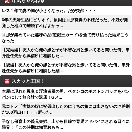
浮気ちゃんねる
レス半年で妻の胸が小さくなった。だが突然・・・
6年の夫婦生活にピリオド。原因は旦那有責の不妊だった。不妊が発
覚した地点で離婚すればよかっ...
旦那が集めていた趣味の品(遊戯王カード)を全て売り払った結果こう
なった
【完結編】友人から俺の嫁と子が不審な男と歩いてると聞いた俺。単
身赴任先から興信所に相談した...
【後編】友人から俺の嫁と子が不審な男と歩いてると聞いた俺。単身
赴任先から興信所に相談した結...
スカッと王国！
本屋に現れた異臭＆浮浪者風の男、ペタンコのボストンバッグをパン
パンにして無会計で退店！Gメ...
元コトメ「実妹の姪に祝儀出したのにうちの娘には出さないの!?差別
だ100万出せ！」→断った...
子なし保育士の義兄夫婦、上から目線で育児アドバイスされる日々に
限界！「この時期は知育おもち...