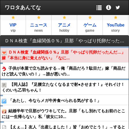
ワロタあんてな
VIP
ニュース
アニメ
ゲーム
YouTube
vip
news
hobby
game
story
ＤＮＡ検査『血縁関係０％』旦那「やっぱり托卵だったんだ…」嫁「本当に身に覚えがない」「なにかの間違いだ！取り違えだ！」→ 嫁「あっ」
ＤＮＡ検査『血縁関係０％』旦那「やっぱり托卵だったんだ…」
嫁「本当に身に覚えがない」「なに...
子供が本屋で立ち読みする→俺「商品だろ？駄目だ」嫁「商品だ
けど読んで良いの！」→誰が悪いの...
【同人誌】『足腰立たなくなるまで射●︎させます！』それイけ！
くのいち乙羽ちゃん！
「あたし、今ならメガ牛丼食べられる気がする！」
結婚半年で旦那がウワキしてた。旦那「もし別れてもお前のとこ
には一生帰らない」私「彼女に10...
【えぇ…】友人「出産しました！」皆「おめでとう！」→すると