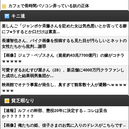
カフェで長時間パソコン弄っている奴の正体
キニ速
楽しんご「ジャンポケ斉藤さんを貶めた女は気色悪いとか言ってる癖
にフ●ラするとか口だけは素直...
長瀬智也さん、バイク画像を投稿するも見た目が汚らしいとネットの
女性たちから批判…謝罪
【画像】ジェフ・ベゾスさん（資産約43兆7700億円）の嫁がコチラ
ｗｗｗｗｗ
可愛すぎるおむすび屋さん（28）、新店舗に4000万円クラファンし
た成功した結果弱男集団か...
映画館でオナラ事案が発生し、臭すぎて観客数十人が避難へｗｗｗｗ
ｗｗｗ
貧乏暇なり
【速報】ルフィの幹部、懲役20年に決定する←コレは妥当
か？？？？？？？
【画像】俺たちの姫、佳子さまのお気に入りのドレスがこちらです←