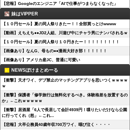
【悲報】Googleのエンジニア「AIで仕事がつまらなくなった」
妹はVIPPER
【１０円セール】夏の同人祭りきたー！！全部買っとけwwww
【動画】えちえち●●JD2人組、川遊び中にチャラ男にナンパされるｗ
【１０円セール】夏の同人祭り１０円きたー！！！！！！！！！
【画像あり】なんG、母もの●●漫画大好き部！！！！！！
【画像あり】アメリカ産JC、普通に可愛い
NEWSぽけまとめーる
【衝撃】天才ワイ、デブ禁止のマッチングアプリを思いつくｗｗｗｗ
ｗ
【衝撃】保護者「修学旅行は無料化するべき。体験格差を放置するの
か」←これｗｗｗｗｗ
【衝撃】居酒屋「6人で長居して会計4939円！喋りたいだけなら公園
に行ってくれ（怒」←これ...
【悲報】大卒公務員40歳年収700万ワイ、咽び泣く・・・・