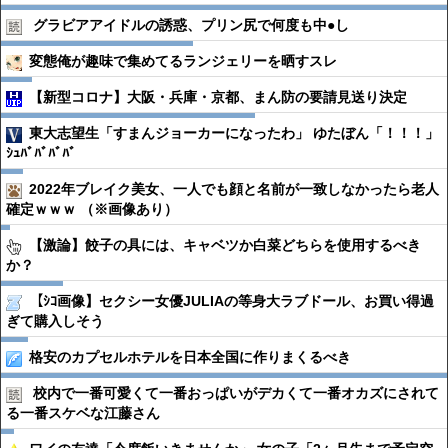
グラビアアイドルの誘惑、プリン尻で何度も中●︎し
変態俺が趣味で集めてるランジェリーを晒すスレ
【新型コロナ】大阪・兵庫・京都、まん防の要請見送り決定
東大志望生「すまんジョーカーになったわ」 ゆたぼん「！！！」
ｼｭﾊﾞﾊﾞﾊﾞﾊﾞ
2022年ブレイク美女、一人でも顔と名前が一致しなかったら老人
確定ｗｗｗ （※画像あり）
【激論】餃子の具には、キャベツか白菜どちらを使用するべき
か？
【ｼｺ画像】セクシー女優JULIAの等身大ラブドール、お買い得過
ぎて購入しそう
格安のカプセルホテルを日本全国に作りまくるべき
校内で一番可愛くて一番おっぱいがデカくて一番オカズにされて
る一番スケベな江藤さん