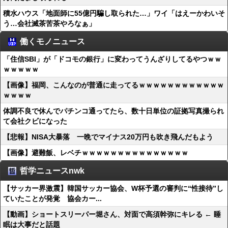
積水ハウス「地面師に55億円騙し取られた…」ワイ「はえーかわいそ
う…会社滅茶苦茶やろなぁ」
働くモノニュース
「住信SBI」が「ドコモの銀行」に変わってうんざりしてるやつｗｗ
ｗｗｗｗｗ
【画像】福岡、こんなのが普通に走ってるｗｗｗｗｗｗｗｗｗｗｗｗ
ｗｗｗｗ
体調不良で休んでパチンコ通ってたら、数十日単位の証拠写真撮られ
て会社クビになった
【悲報】NISA大暴落 一晩でマイナス20万円も吹き飛んだもよう
【画像】避難飯、レベチｗｗｗｗｗｗｗｗｗｗｗｗｗｗｗ
哲学ニュースnwk
【サッカー界激震】韓国サッカー協会、W杯予選の審判に“性接待”し
ていたことが発覚 協会カー...
【動画】ショートスリーパー堀さん、対面で高須幹弥にキレる ← 睡
眠は大事だと話題