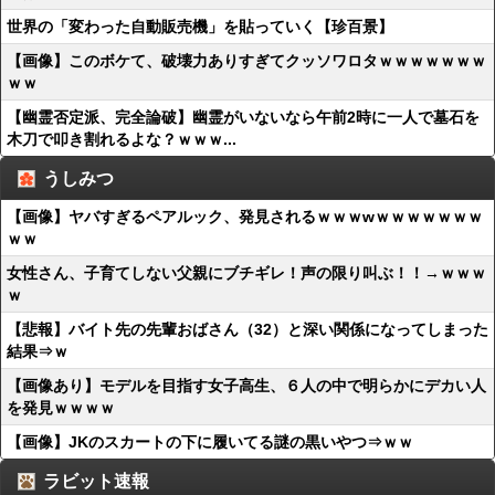
世界の「変わった自動販売機」を貼っていく【珍百景】
【画像】このボケて、破壊力ありすぎてクッソワロタｗｗｗｗｗｗｗ
ｗｗ
【幽霊否定派、完全論破】幽霊がいないなら午前2時に一人で墓石を
木刀で叩き割れるよな？ｗｗｗ...
うしみつ
【画像】ヤバすぎるペアルック、発見されるｗｗｗwｗｗｗｗｗｗｗ
ｗｗ
女性さん、子育てしない父親にブチギレ！声の限り叫ぶ！！→ｗｗｗ
ｗ
【悲報】バイト先の先輩おばさん（32）と深い関係になってしまった
結果⇒ｗ
【画像あり】モデルを目指す女子高生、６人の中で明らかにデカい人
を発見ｗｗｗｗ
【画像】JKのスカートの下に履いてる謎の黒いやつ⇒ｗｗ
ラビット速報