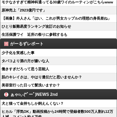
モテなさすぎて精神科通ってる30歳ワイのルーティンがこちらwww
原神売上「2923億円です」
【画像】外人さん「はい、これが男女カップルの理想の身長差ね」
ひとり飯難易度ランキング改訂のお知らせ
生活保護ワイ 近所の祭りに参戦するも
がーるずレポート
少子化を実感した事
タバコより酒の方が嫌いな人
働きすぎだろって思う芸能人
肌のキレイさは、やはり遺伝だと思いませんか？
美容室行った日って髪洗いますか？
ぁゃιぃ(*ﾟーﾟ)NEWS 2nd
犬と猫って金持ちしか飼えんくない？
ヒカル「浮気OK」動画投稿から24時間で登録者数500万人割れ12万
人減、コメント約４万件...