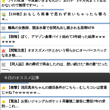
ワイの友達「今度飯いきませんか」 女の子「2ヶ月先まで予定空
かないので無理です><」 →
【130枚】お も し ろ 画 像 で 思 わ ず 吹 い ち ゃ っ た ら 寝 ろ
ｗ...
離島の女教師、競泳水着で谷間丸出し廻される屈辱NTR
【朗報】ぼく、アマゾン倉庫バイト始めて3年経った結果ｗｗｗ
ｗｗｗｗ
【閲覧注意】オオスズメバチとかいう明らかにオーバースペック
な生き物……
【同人誌】弟の葬式で再会したのは、想い続けた“弟の妻”だった
――。
今日のオススメ記事
【衝撃】浅田真央ちゃんの婚活条件がこちら←むしろコレは普通
じゃね？w w w w w w ...
【緊急】お笑いジャングルポケット斉藤慎二被告に懲役7年の求
刑←これ…