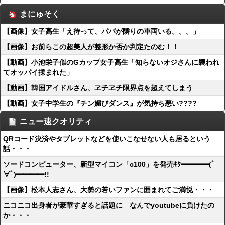
まにゅそく
【画像】女子高生「え待って、パパが隣りの車両いる。。。」
【画像】お前らこの超美人が整形か否か判定たのむ！！
【動画】小池栄子似のGカップ女子高生「知らないオジさんに襲われ
てオッパイ揉まれた」
【動画】韓国アイドルさん、ヱチヱチ限界点を超えてしまう
【動画】女子中学生の『チン媚びダンス』が気持ち悪い????
ニュー速クオリティ
QRコード決済やタブレットなどを使いこなせない人も居るという
話・・・
ソードコンピューター、新型マイコン「c100」を発売ｷﾀ━━━━(ﾟ
∀ﾟ)━━━━!!
【画像】松本人志さん、大勢の若いファンに囲まれてご満悦・・・
ニコニコ出身者が豪華すぎると話題に なんでyoutubeに負けたの
か・・・