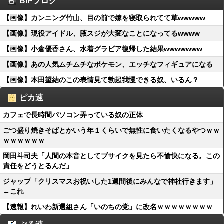
BIPブログ
【画像】カンニング竹山、目の前で嫁を寝取られてて草wwwww
【画像】現役アイドル、腋スジが大変なことになってるwwww
【画像】小倉優香さん、水着グラビア復帰した結果wwwwwww
【画像】あの人気ムチムチなポケモン、エッチなフィギュアになる
【画像】本田望結のこの表情見て勃起我慢できる奴、いるん？
ピカ速
カフェで長時間パソコン弄っている奴の正体
ごつ盛り焼きそばとかいう年１くらいで無性に食いたくなるやつｗｗ
ｗｗｗｗｗｗ
岡田斗司夫「人間の本音としてブサイクを見たら不愉快になる。この
責任をどうとるんだ」
ジャップ「クリスマスお祝いした1週間後にみんなで神社行きます」
←これ
【速報】れいわ新選組さん「いのちの党」に改名ｗｗｗｗｗｗｗｗ