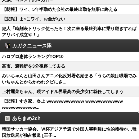
【朗報】ワイ、5年半勤めた会社の最終出勤を無事に終える
【悲報】ま○こワイ、お金がない
犯人「時刻表トリック使ったろ！次に来る最終列車に乗り継ぎすれば
アリバイ成立や！」
カガクニュース隊
ハロプロ恵体ランキングTOP10
高市、避難所を3分視察して去る
みいちゃんと山田さんアニメ化反対署名始まる「うちの娘は職場でみ
いちゃんとからかわれクビにさ...
上村麗菜ちゃん、現アイドル界最高の美少女に就任してしまう
【悲報】すき家、炎上 wwwwwwwwwww wwwwwwwwwww
wwwwwwwwww...
あらまめ2ch
韓国サッカー協会、Ｗ杯アジア予選で外国人審判員に性的接待か…韓
国放送局が独占報道 [王子...