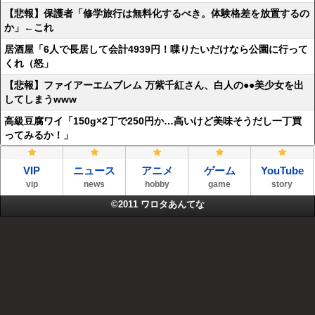
【悲報】保護者「修学旅行は無料化するべき。体験格差を放置するの
か」←これ
居酒屋「6人で長居して会計4939円！喋りたいだけなら公園に行って
くれ（怒」
【悲報】ファイアーエムブレム 万紫千紅さん、白人の●●美少女を出
してしまうwww
高級豆腐ワイ「150g×2丁で250円か…高いけど美味そうだし一丁買
ってみるか！」
VIP
ニュース
アニメ
ゲーム
YouTube
vip
news
hobby
game
story
©2011
ワロタあんてな