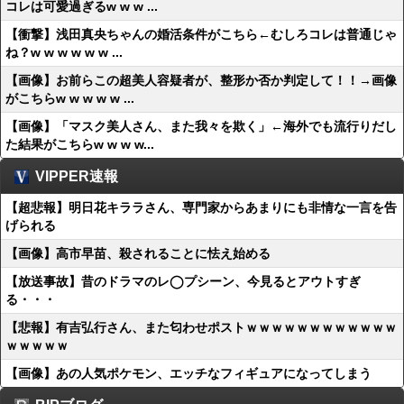
コレは可愛過ぎるw w w ...
【衝撃】浅田真央ちゃんの婚活条件がこちら←むしろコレは普通じゃ
ね？w w w w w w ...
【画像】お前らこの超美人容疑者が、整形か否か判定して！！→画像
がこちらw w w w w ...
【画像】「マスク美人さん、また我々を欺く」←海外でも流行りだし
た結果がこちらw w w w...
VIPPER速報
【超悲報】明日花キララさん、専門家からあまりにも非情な一言を告
げられる
【画像】高市早苗、殺されることに怯え始める
【放送事故】昔のドラマのレ◯プシーン、今見るとアウトすぎ
る・・・
【悲報】有吉弘行さん、また匂わせポストｗｗｗｗｗｗｗｗｗｗｗｗ
ｗｗｗｗｗ
【画像】あの人気ポケモン、エッチなフィギュアになってしまう