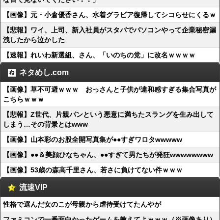
【画像】元・小倉優香さん、水着グラビア復帰してシコらせにくるｗ
【悲報】ワイ、上司、新入社員がスタバでパソコンやって企業秘密漏
洩したから泣かした
【速報】れいわ新選組、さん、「いのちの党」に改名ｗｗｗｗ
ネタめし.com
【画像】草不可避ｗｗｗ おっさんと子供が違和感すぎる集合写真が
こちらｗｗｗ
【悲報】Z世代、片親パンという悪意に満ちたスラングを生み出して
しまう…その背景とはwww
【画像】山本彩のお股全開写真集が●●すぎワロタwwwww
【画像】●●＆美顔ひなちゃん、●●すぎて男たちが発狂wwwwwwww
【画像】53歳の森高千里さん、若さに負けてない件ｗｗｗ
流速VIP
性格で選んだ女のこが母親から虐待受けてたんやが
ファミコンで一番面白かったゲームを教えてよｗｗｗ（※画像あり）