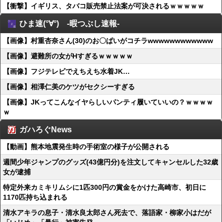
【衝撃】イギリス、タバコ販売禁止法案が可決されるｗｗｗｗｗ
ひま速(°∀°) -暇つぶし速報-
【画像】村重杏奈さん(30)のお〇ぱいがコチラwwwwwwwwwwww
【画像】避難所の女がHすぎるｗｗｗｗｗ
【画像】フジテレビでえちえち水着JK…
【画像】相澤仁美のケツがセクシーすぎる
【画像】JKってこんなイヤらしいパンティ履いていいの？ｗｗｗｗ
ｗ
ガハろぐNews
【動画】熊本地震発生時の手術室の様子が公開される
週間少年ジャンプのグッズ(43億円分)を注文してキャンセルした32歳
女が逮捕
特定外来カミキリムシに1匹300円の賞金をかけた高崎市、初日に
1170匹持ち込まれる
清水アキラの息子・清水良太郎さん死去で、落語家・柳家小はだが