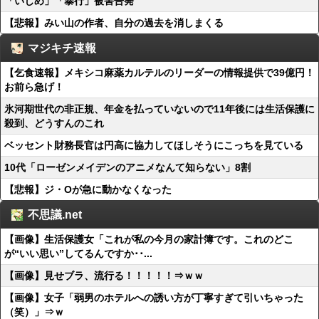
「いじめ」「暴行」被害告発
【悲報】みい山の作者、自分の過去を消しまくる
マジキチ速報
【乞食速報】メキシコ麻薬カルテルのリーダーの情報提供で39億円！
お前ら急げ！
氷河期世代の非正規、年金を払っていないので11年後には生活保護に
殺到、どうすんのこれ
ベッセント財務長官は円高に協力してほしそうにこっちを見ている
10代「ローゼンメイデンのアニメなんて知らない」8割
【悲報】ジ・Oが急に動かなくなった
不思議.net
【画像】生活保護女「これが私の今月の家計簿です。これのどこ
が“いい思い”してるんですか･･...
【画像】見せブラ、流行る！！！！！⇒ｗｗ
【画像】女子「弱男のホテルへの誘い方が丁寧すぎて引いちゃった
（笑）」⇒ｗ