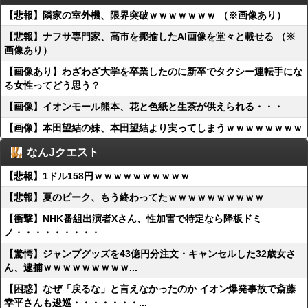
【悲報】隣家の室外機、限界突破ｗｗｗｗｗｗｗ （※画像あり）
【悲報】ナフサ専門家、高市を揶揄したAI画像を堂々と載せる （※
画像あり）
【画像あり】わざわざ大学を卒業したのに新卒でタクシー運転手にな
る女性ってどう思う？
【画像】イオンモール熊本、花と色紙と生茶が供えられる・・・
【画像】本田望結の妹、本田望結より実ってしまうｗｗｗｗｗｗｗｗ
なんJクエスト
【悲報】1ドル158円ｗｗｗｗｗｗｗｗｗｗ
【悲報】夏のピーク、もう終わってたｗｗｗｗｗｗｗｗｗｗ
【衝撃】NHK番組出演者Xさん、性加害で特定なら降板ドミ
ノ・・・・・・・・・
【驚愕】ジャンプグッズを43億円分注文・キャンセルした32歳女さ
ん、逮捕ｗｗｗｗｗｗｗｗｗ...
【困惑】なぜ「戻るな」と言えなかったのか イオン爆発事故で斎藤
幸平さんも逡巡・・・・・・・...