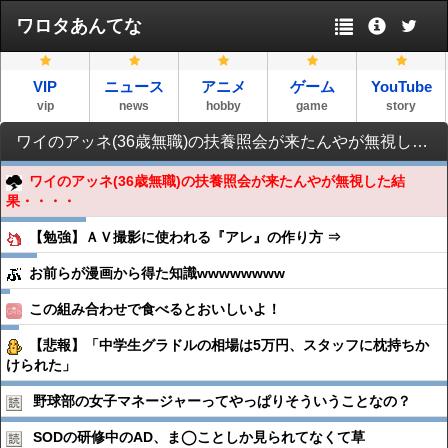
ワロタあんてな
VIP
ニュース
アニメ
ゲーム
YouTube
vip
news
hobby
game
story
ワイのアッネ(36歳無職)の扶養照会が来たんやが無視した結果・・・・
ワイのアッネ(36歳無職)の扶養照会が来たんやが無視した結
果・・・・
【勉強】ＡＶ撮影に使われる『アレ』の作り方 ⇒
お前らが漫画から得た知識wwwwwwww
この組み合わせで食べるとおいしいよ！
【悲報】「中学生グラドルの相場は5万円、スタッフに枕持ちか
けられた」
野球部の女子マネージャーってやっぱりそういうことなの？
SODの研修中のAD、ま◯ことしか見られてなくて草