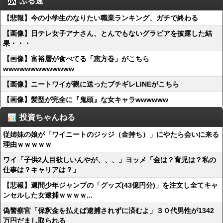
ぶる速
【悲報】今の小学生のなりたい職業ランキング、ガチで終わる
【画像】日テレ女子アナさん、とんでもないグラビアを披露した結
果・・・
【画像】富裕層が食べてる「恵方巻」がこちら
wwwwwwwwwwwww
【画像】ニートワイが親に送ったブチギレLINEがこちら
【画像】髪型が完全に『鬼頭』な女キャラwwwwww
投資ちゃんねる
従姉妹の娘が「ワイニートのジッジ（金持ち）」にやたら会いに来る
理由ｗｗｗｗｗ
ワイ「子供2人目欲しいんやが、、、」ヨッメ「金は？育児は？私の
仕事は？キャリアは？」
【悲報】週間少年ジャンプの「グッズ(43億円分)」を注文し全てキャ
ンセルした女逮捕ｗｗｗｗ...
偽警察官「保釈金を払えば逮捕されずに済むよ」３０代男性が1342
万円だまし取られる