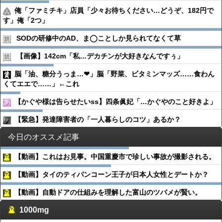
俺「ファミチキ」店員「少々お待ちください…どうぞ、182円で
す」俺「2つ」
SODの研修中のAD、ま◯ことしか見られてなくて草
【画像】142cm「私…デカチンが大好きなんですぅ」
脳「油、糖分うっま…❤」脳「野菜、ビタミンマッズ……食わん
くてエエで……」←これ
【かぐや様は告らせたいss】四条眞妃「…かぐやのこと好きよ」
【緊急】発達障害者の「一人暮らしのコツ」あるか？
今日のオススメ記事
【動画】これはお見事。中国重慶市で珍しい事故が撮影される。
【動画】タイのティパンコーン王子が日本人女性とデートか？
【動画】自動ドアの仕組みを理解した富山のツバメが賢い。
1000mg