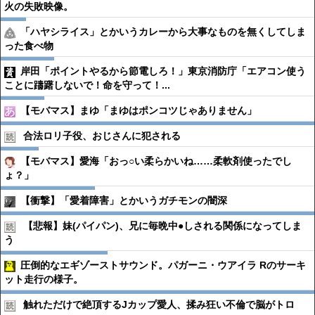
火の失敗映像。
「ハヤシライス」とかいうカレーから大事なものを無くしてしま
った食べ物
岸田「ポイントやるから節電しろ！」東京消防庁「エアコン使う
ことに躊躇しないで！命を守って！...
【モバマス】まゆ「まゆはポンコツじゃありません」
合法ロリ子役、おじさんに犯される
【モバマス】愛海「おっ○い柔らかいね……柔軟剤使ったでし
ょ？」
【衝撃】「愛着障害」とかいうガチモンの闇深
【悲報】妹(パイパン)、兄に毎晩中●︎しされる関係になってしま
う
圧倒的なエギゾーストサウンド。パガーニ・ウアイラ Rのサーキ
ット走行の様子。
触れただけで絶頂するJカップ愛人、揉み狂い不倫で脳がトロ