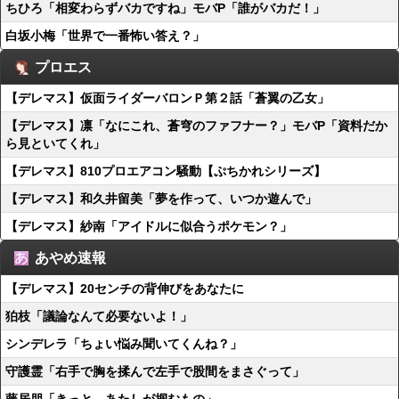
ちひろ「相変わらずバカですね」モバP「誰がバカだ！」
白坂小梅「世界で一番怖い答え？」
プロエス
【デレマス】仮面ライダーバロンＰ第２話「蒼翼の乙女」
【デレマス】凛「なにこれ、蒼穹のファフナー？」モバP「資料だか
ら見といてくれ」
【デレマス】810プロエアコン騒動【ぷちかれシリーズ】
【デレマス】和久井留美「夢を作って、いつか遊んで」
【デレマス】紗南「アイドルに似合うポケモン？」
あやめ速報
【デレマス】20センチの背伸びをあなたに
狛枝「議論なんて必要ないよ！」
シンデレラ「ちょい悩み聞いてくんね？」
守護霊「右手で胸を揉んで左手で股間をまさぐって」