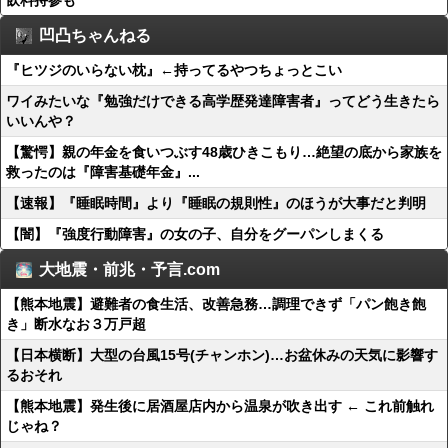
飲料持参も
凹凸ちゃんねる
『ヒツジのいらない枕』←持ってるやつちょっとこい
ワイみたいな『勉強だけできる高学歴発達障害者』ってどう生きたら
いいんや？
【驚愕】親の年金を食いつぶす48歳ひきこもり…絶望の底から家族を
救ったのは『障害基礎年金』...
【速報】『睡眠時間』より『睡眠の規則性』のほうが大事だと判明
【闇】『強度行動障害』の女の子、自分をグーパンしまくる
大地震・前兆・予言.com
【熊本地震】避難者の食生活、改善急務…調理できず「パン飽き飽
き」断水なお３万戸超
【日本横断】大型の台風15号(チャンホン)…お盆休みの天気に影響す
るおそれ
【熊本地震】発生後に居酒屋店内から温泉が吹き出す ← これ前触れ
じゃね？