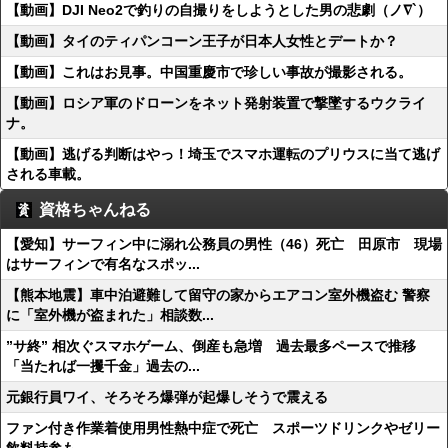
【動画】DJI Neo2で釣りの自撮りをしようとした男の悲劇（ノ∇`）
【動画】タイのティパンコーン王子が日本人女性とデートか？
【動画】これはお見事。中国重慶市で珍しい事故が撮影される。
【動画】ロシア軍のドローンをネット発射装置で撃墜するウクライ
ナ。
【動画】逃げる判断はやっ！埼玉でスマホ運転のプリウスに当て逃げ
される車載。
資格ちゃんねる
【愛知】サーフィン中に溺れ公務員の男性（46）死亡 田原市 現場
はサーフィンで有名なスポッ...
【熊本地震】車中泊避難して留守の家からエアコン室外機盗む 警察
に「室外機が盗まれた」相談数...
”サ終” 相次ぐスマホゲーム、倒産も急増 過去最多ペースで推移
「当たれば一攫千金」過去の...
元銀行員ワイ、そろそろ爆弾が起爆しそうで震える
ファン付き作業着使用男性熱中症で死亡 スポーツドリンクやゼリー