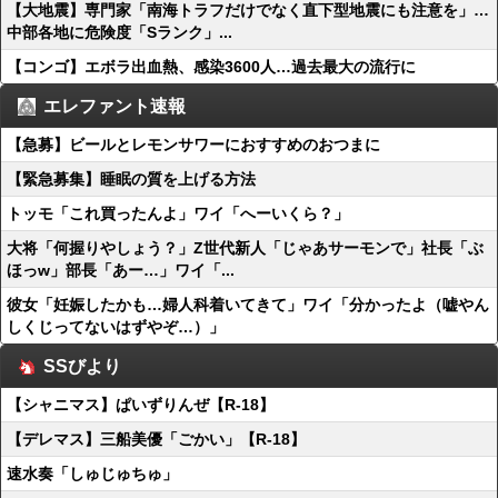
【大地震】専門家「南海トラフだけでなく直下型地震にも注意を」…
中部各地に危険度「Sランク」...
【コンゴ】エボラ出血熱、感染3600人…過去最大の流行に
エレファント速報
【急募】ビールとレモンサワーにおすすめのおつまに
【緊急募集】睡眠の質を上げる方法
トッモ「これ買ったんよ」ワイ「へーいくら？」
大将「何握りやしょう？」Z世代新人「じゃあサーモンで」社長「ぶ
ほっw」部長「あー…」ワイ「...
彼女「妊娠したかも…婦人科着いてきて」ワイ「分かったよ（嘘やん
しくじってないはずやぞ…）」
SSびより
【シャニマス】ぱいずりんぜ【R-18】
【デレマス】三船美優「ごかい」【R-18】
速水奏「しゅじゅちゅ」