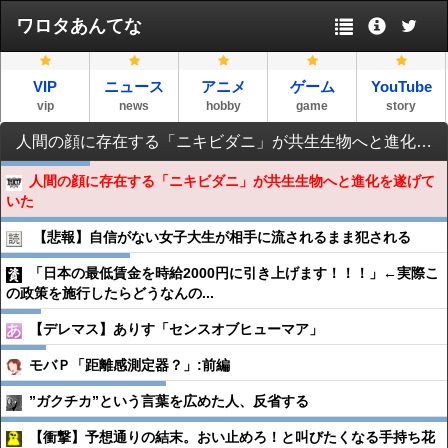
ワロタあんてな
VIP
ニュース
アニメ
ゲーム
YouTube
vip
news
hobby
game
story
人間の顔に存在する「ニキビダニ」が共生生物へと進化を遂げていた
人間の顔に存在する「ニキビダニ」が共生生物へと進化を遂げて
いた
【悲報】自信がない女子大生が相手に流されるまま犯される
「日本の最低賃金を時給2000円に引き上げます！！！」←実際こ
の政策を施行したらどうなんの...
【デレマス】ありす「センスオブヒューマア」
モバＰ「距離感測定器？」:前編
”ガクチカ”という言葉を広めた人、反省する
【衝撃】予想通りの結末。おい止めろ！と叫びたくなる手持ち花