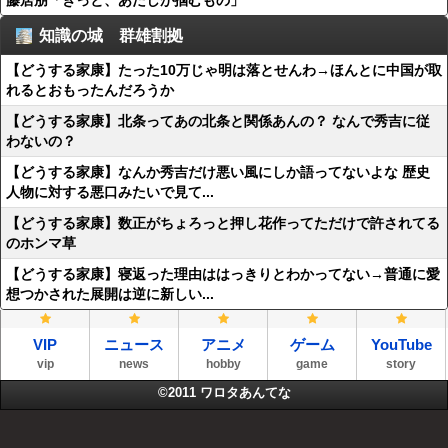
藤居朋「きっと、あたしが掴むもの」
知識の城 群雄割拠
【どうする家康】たった10万じゃ明は落とせんわ→ほんとに中国が取
れるとおもったんだろうか
【どうする家康】北条ってあの北条と関係あんの？ なんで秀吉に従
わないの？
【どうする家康】なんか秀吉だけ悪い風にしか語ってないよな 歴史
人物に対する悪口みたいで見て...
【どうする家康】数正がちょろっと押し花作ってただけで許されてる
のホンマ草
【どうする家康】寝返った理由ははっきりとわかってない→普通に愛
想つかされた展開は逆に新しい...
VIP
ニュース
アニメ
ゲーム
YouTube
vip
news
hobby
game
story
©2011
ワロタあんてな