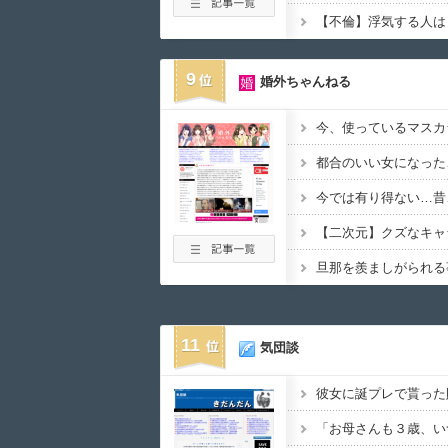
【不倫】浮気する人は
9
婚外ちゃんねる
今、使っているマスカ
都合のいい女になった
今では有り得ない…昔
【二次元】クズなキャ
旦那を羨ましがられる
11
気団談
「お母さんも３歳、い