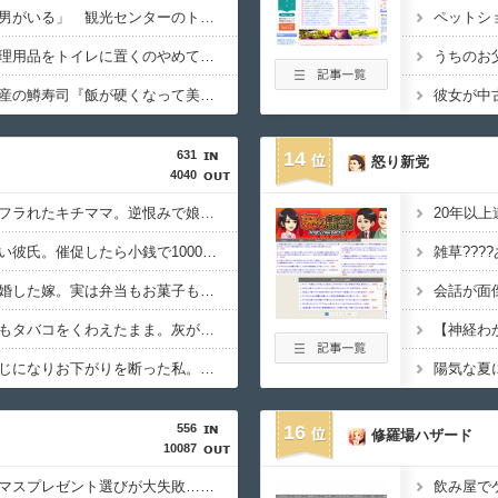
「女子トイレに全裸の男がいる」 観光センターのトイレに侵入した男（49）を逮捕
同棲してる彼氏に「生理用品をトイレに置くのやめてほしい」と言われた
冷蔵庫へ入れた富山土産の鱒寿司『飯が硬くなって美味しく無くなる』って怒られた
631
14
怒り新党
4040
イケメン男性保育士にフラれたキチママ。逆恨みで娘を使って狂言した結果、保育所が閉鎖になって・・・
20年以
半年近く食費を払わない彼氏。催促したら小銭で1000円渡され『外食奢るからトントン』と言われて・・・
雑草???
家事上手だと思って結婚した嫁。実は弁当もお菓子も妹に作らせていたと判明し、俺は・・・
会話が面
料理中もドライヤー中もタバコをくわえたまま。灰が落ちそうだし煙を撒き散らされて・・・
子供の服のサイズが同じになりお下がりを断った私。それでもママ友が毎シーズン『○サイズない？』と聞いてきて・・・
陽気な夏
556
16
修羅場ハザード
10087
【絶句】嫁へのクリスマスプレゼント選びが大失敗…リサイクル店行きにされ「俺の気持ちは？？」