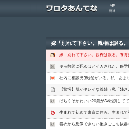
VIP
野球
キモ教師に死ぬほどイカされた、修学旅
【驚愕】肌がキレイな義姉→私「姉さ
ばちくそかわいい20歳がAV出演して
生まれて初めて東京に住み、生まれて
着衣から想像できない抱きごこち抜群