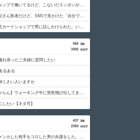
ペットショップで働いてるけど、こないだスッポンが入荷した。
うちのお父さん医者だけど、SNSで見かけた「自分で施術した部分しか見てない医師」そっくり。
彼女が中古カードショップで男に話しかけられた。いきなり彼女の持ち歩いてたカードを品定めしだしたらしく…
565
3392
上連れ添ったご夫婦に質問したい
?あるある
倒くさい人いますか
【神経わからん】ウォーキング中に突然飛び出してきた犬に噛まれた。飼い主の家は留守だったので手紙を残したが5日経って漸く連絡してきた女性は延々身の上話をしてき
にしたい【ネタ可】
437
2350
飲み屋でケンカした相手をコロした男の弁護をした。そして数年後、因果応報を思わせる出来事が…