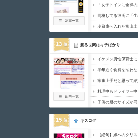
13
渡る世間はキチばかり
15
キスログ