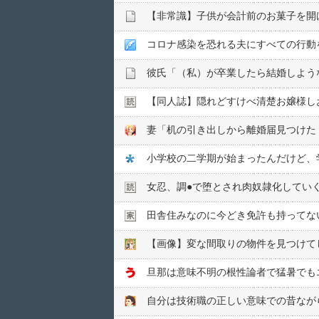
【非常識】子供が会計前のお菓子を開
コロナ感染を恐れる夫にすべての行動
【同人誌】隠れどすけべ清楚お嬢様し
女忍、調●︎で堕とされ肉奴隷化してい
田舎住みなのに今どき免許も持ってな
【画像】変な間取りの物件を見つけて