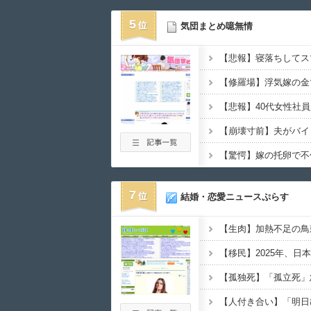
5
気団まとめ噫無情
7
結婚・恋愛ニュースぷらす
【孤独死】「孤立死」