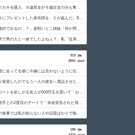
７割引きのカキを購入、９歳長女が６歳次女の分も奪って食べた。長女が奪ったのが悪いんだから弁償させていいよね？
ＡママがＢにプレゼントした座布団を、Ｃが盗んだ。B「その座布団返して！」C「私がもらった物だけど？」→Aママが用意していた証拠で一気に形勢逆転して…
私「その格好で出るの…？」新郎いとこ姉妹「何か問題ある？」→結婚式当日に感じた違和感が最後まで消えなくて…
義弟嫁「駅で男の人と一緒でしたよねぇ？」私「従弟だけど？」→意味深な言い方をされてウンザリして…
313
2551
元嫁に頻繁に会ってる娘に今嫁には言わないように伝えた。でも元嫁と会うこと自体をやめさせた方がいいのだろうか？
彼の二股が発覚したのでもう一人の彼女へ電話させた。そして「別にこれでやり直すとは言ってないし、じゃあさようなら」と車を降りて…
手作りスカートを欲しがる友人が500円玉を置いて「お釣はいらないよ！」と言ってきた。材料費にも足りないので返したら「タダで作ってくれるの？」って…
お見合い相手との2度目のデートで「余命宣告された母を安心させたい」とプロポーズされた。「君だったら母も安心するし、僕も上手くやっていけると思う」と…
義実家との食事では私の知らない人や話題ばかりで毎回空気。なのに義実家好きの夫は気にもせず…
195
4770