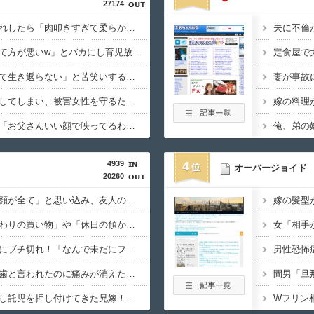
27174
手作り唐揚げを差し入れしたら「肉叩きすぎて柔らかすぎw」と文句を言うトメ。実は〇〇の唐揚げと知らずバクバク食べるトメにニヤニヤが止まらないｗｗ←大嫌いな食材おいしく食べててワロタ
発達障害の息子を「育て方が悪いw」とバカにし育児放棄するコトメ。代わりに私が育てた結果、高校生になったコトメコが放った「発言」にコトメ絶叫←他人に預けっぱなしで親面するな
妻の流産に「泣いたって生き返らない」と苦笑いする自称ドライな兄。ブチギレた両親＆妹に責められるも逆上した兄の悲惨すぎる現在←淡々としてるんじゃなくて単なる冷血漢
集団暴行の現場に遭遇してしまい、被害女性を守るため「俺にもやらせろ！」と叫んで抱きついた結果…警察に連行され〇〇扱いされる悲劇へ←機転を利かせた結果が裏目に出すぎて惨事
私の実父の写真を見て「お父さんいい顔で映ってるわね。これ遺影にピッタリねw」と煽ってくるトメ。最初はスルーしてたが、しつこいのでスマホのカメラをトメに向けて同じ手で反撃したったｗｗｗ
4939
4
オーバージョイド
20260
いい大人になっても「顔が全て」と思い込み、友人の離婚を「不釣り合いだからw」と嘲笑する哀れな男現るｗｗトーク力も投資の才能もあるBくんを叩いてドヤる顔ファン男の浅はかさにガチで絶句
なぜ保育園は「仕事終わりの買い物」や「休日の預かり」に厳しく怒るのか？「お金を払ってるんだから自由だろ」主張する保護者 vs 「保育欠如のための施設」と諭す保育士
スーパーの惣菜開発者にブチ切れ！「なんで未だにフタ外してレンチン仕様なんだよ！コンビニ見習え！」油とタレが飛び散ってレンジ内が地獄絵図
歯医者の待合室で「抜歯と言われたのに痛みが消えた！訴えてやる！」と怒鳴り散らす60代男！2軒の歯医者で同じ診断された癖に、神経が死んで痛みが消えたのを「治った」と錯覚して逆ギレする地獄の迷惑ジジイに遭遇
休日に甥っ子をアポなし託児を押し付けてきた兄嫁！「テレビでも見せといてw」と言うので『Gガンダム』を一気見させた結果……甥っ子が重度の中二病を発症して家で大暴れｗｗ