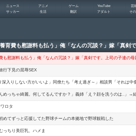
ニュース
アニメ
ゲーム
YouTube
芸
サッカー
生活
翻訳
アダルト
その
行下見の屈辱SEX
んめっちゃ綺麗。何してるんですか？」義姉「え？顔を洗うのは..」→
てワロタ
初めてずっと応援してた野球チームの本拠地で野球観戦した
むっちり美巨乳、ハメま