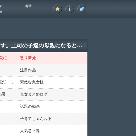
能
趣味
他
嫁「別れて下さい。親権は譲る。養育費も慰謝料も払う」俺「なんの冗談？」嫁「真剣です。上司の子達の母親になると決心しました」俺「」
嫁「別れて下さい。親権は譲る。養育費も慰謝料も払う」俺「なんの冗談？」嫁「真剣です。上司の子達の母親になると決心しました」俺「」
怒り新党
注目作品
社内に相談男(既婚)がいる。私「あまり深入りしない方がいいよ」同僚たち「考え過ぎ～」相談男「それは中傷だ、訴えるぞ」→ 結果・・・
素敵な鬼女様
結果
鬼女まとめログ
話題の動画
子育てちゃんねる
人気急上昇