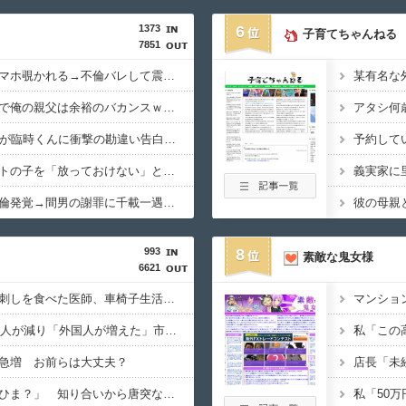
1373
6
子育てちゃんねる
7851
【悲報】寝落ちしてスマホ覗かれる→不倫バレして震えてる件ｗｗｗｗ
【修羅場】浮気嫁の金で俺の親父は余裕のバカンスｗｗｗ…って何でそうなったのか話すわｗｗｗｗ
【悲報】40代女性社員が臨時くんに衝撃の勘違い告白されるｗｗｗｗ
予約して
【崩壊寸前】夫がバイトの子を「放っておけない」とか言い訳する理由がコレｗｗｗｗ
【驚愕】嫁の托卵で不倫発覚→間男の謝罪に千載一遇の逆転劇wwww
993
8
素敵な鬼女様
6621
【生肉】加熱不足の鳥刺しを食べた医師、車椅子生活に… 「避けられたリスクだった」
【移民】2025年、日本人が減り「外国人が増えた」市区町村ランキング…5位は埼玉県川口市、4位京都市 トップ3は？
急増 お前らは大丈夫？
【人付き合い】「明日ひま？」 知り合いから唐突なメッセージがきたらどうする？