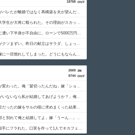
18768
夫に不倫がバレたが離婚ではなく再構築を夫が望んだ。その理由が驚愕の理由だった
定食屋で大学生が大将に殴られた。その理由がスカッとする...
妻が事故に遭い下半身が不自由に。ローンで5000万円を組んでバリアフリーの家を建てた。だが俺には作戦があった
嫁の料理がクソまずい。昨日の献立はサラダ、しょっぱいメイン、汁物、ご飯だけ・・・
俺、弟の嫁に一目惚れしてしまった。どうにもならんよな？
2669
8744
嫁の髪型が変わった。俺「髪切ったんだね」嫁「ショートのほうが人当たりもいいし」俺「なるほど…」しかし髪を切った本当の理由は……. → そして俺はまさか場所で嫁を目撃する
女「相手がいないなら私が結婚してあげようか？」俺「ありがとう(一生独身なのは嫌だからな…)」 そして結婚…→ 嫁「あなたは私を愛してるから絶対に離婚できない」 俺「……」 → 元嫁「ぶっコロしてやる！」
男性恐怖症だったの嫁をサルの様に求めまくった結果は……..
間男「旦那と別れて俺と結婚してよ」嫁「うーん…」間男(強行突破してやる！) → 嫁「あー朝帰りしちゃったよ……」俺「おい」嫁「！！」
Wフリン相手にフラれた。口実を作って1人でネカフェで号泣してる。明日は三者面談があるから早く母親に戻らないといけないけど精神的にボロボロでどうすればいいのかわからない………