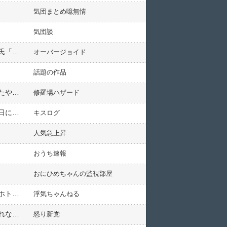
気団まとめ噫無情
気団談
彼氏「（私）が卒業したら結婚しような」私「（え…どうしよ…）ありがとう！」 直後… ピンポーン 彼氏「隠れて！」私「！？」 → 男たち「…お前、どう落とし前つけるんだ」
オーバージョイド
話題の作品
妻「机の引き出しから離婚届見つけた！頭にきて提出したわ！！」俺「は！？それ１０年前にお前が持ってきたやつだぞ！？」妻「え！？」→なんと・・・
修羅場ハザード
小学校の二学期が始まったんだけど、学校側のミスで夏休みの宿題の出しそびれがあるということで、この土日に作文を手伝うハメに…
キスログ
人気急上昇
おうち速報
おにひめちゃんの監視部屋
旦那は意味不明の根性論者で猛暑でもエアコンを絶対に入れないで扇風機で済まそうとする。万策尽きてホトホト困り果ててます
浮気ちゃんねる
自分は技術職の正しい意味での昔ながらの「派遣」なんだけどここ最近「派遣」っていう言葉が「正社員になれなかった人のバイト」と同義になってしまっているせいで…
怒り新党