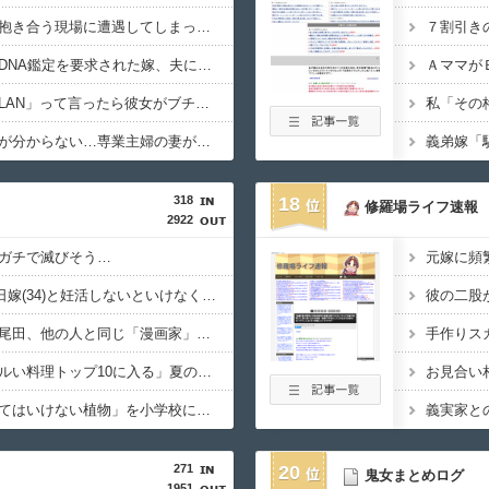
【職場不倫】給湯室で抱き合う現場に遭遇してしまった結果www
【炎上】長女の髪色でDNA鑑定を要求された嫁、夫に言い放った衝撃の一言ｗｗｗｗ
【悲報】彼氏が「無線LAN」って言ったら彼女がブチギレ！その理由がヤバすぎｗｗｗｗ
【悲報】結婚した意味が分からない…専業主婦の妻が実家に帰って半年、俺はどうすればいい？ｗｗｗｗ
318
18
修羅場ライフ速報
2922
ガチで滅びそう…
【悲報】ワイ(33)、明日嫁(34)と妊活しないといけなくて辛い
【悲報】ワンピ作者・尾田、他の人と同じ「漫画家」という肩書きに不満で炎上ｗｗｗｗｗｗ
【炎上】リュウジ「ダルい料理トップ10に入る」夏の冷やし中華 「あり得ないほどダルい」
【復讐】絶対に「植えてはいけない植物」を小学校に植えた→20年経って見に行くと…「！？」衝撃の光景が・・・
271
20
鬼女まとめログ
1951