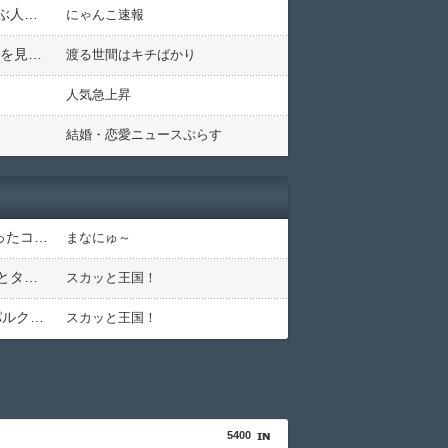
テイクアウトできるお店の商品、今ネット注文できる所だとしてから取り行くと待ち時間少ないのに、毎回並ぶ人って嫌になってこないの？並んで頼むほうが早いとかもない気がする・・・
にゃんこ速報
旦那のビールを買いに行くため子どもを旦那に預けて買い物へ →旦那『せっかくの休みになんで子供達の面倒を見なくちゃならんのだ！もうお前には愛想が尽きた！これにサインしろ！』
渡る世間はキチばかり
人気急上昇
結婚・恋愛ニュースぷらす
発達障害の息子を「育て方が悪いw」とバカにし育児放棄するコトメ。代わりに私が育てた結果、高校生になったコトメコが放った「発言」にコトメ絶叫←他人に預けっぱなしで親面するな
まなにゅ～
スーパーの惣菜開発者にブチ切れ！「なんで未だにフタ外してレンチン仕様なんだよ！コンビニ見習え！」油とタレが飛び散ってレンジ内が地獄絵図
スカッと王国！
イベント派遣で陰湿にいじられていた地味な男性スタッフ。ある日、高さ3mの階段から落ちかけた子どもをパルクールで爆走＆ダイブし間一髪で救出！職場の手のひら返しと評価爆上げが凄まじかったｗｗ
スカッと王国！
5400