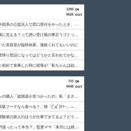
1200
6626
某有名な外国系の公益法人で窓口受付をやったとき、シフト外しみたいな人をシフト表で数人確認できたわ
アタシ何歳に見える？って誘い受け風の事言うゴミってまだ生存してるよね～
いた美容室が臨時休業。連絡くれてもいいのに
義実家に里帰り世話になってはどうかと言われてかなり悩んでいる
彼の母親と初めて食事した時に彼母が「私ちゃんは結婚したら仕事辞める予定なんですってね」と言ってきた
733
6048
マンションの隣人「盗聴器が見つかったの」私「まさかうちも？」→業者に調査を依頼したら、犯人の正体まで見えてきて…
私「この高級フードなら食べる？」猫「(ﾟдﾟ)ｳﾏｰ」→どんどん高いエサに替えていった結果、最後は何も食べなくなって…
店長「未経験者の新人のほうが仕事できてるよ？どういうこと？」俺「すみません…」→未経験者と比べられ、プライドがズタズタになって…
私「50万円使ったって本当？」監査ママ「来月には絶対返すから…」→約束を信じて待った結果、警察に通報することになり…