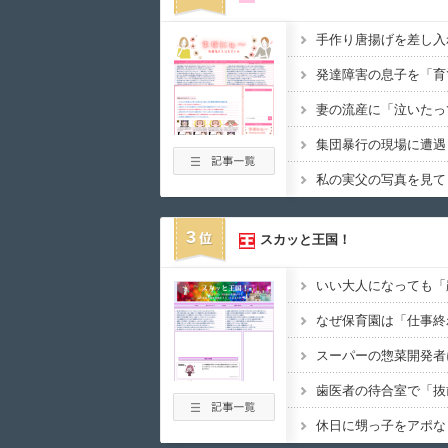
3
スカッと王国！