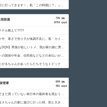
隣人「旅行に行ってきます！」私「この時期に？」→ノーマスクで出掛ける姿を見てモヤモヤが止まらず…
726
監視部屋
8753
テル教えて????
冬のコミケ中、寒さで売り子が体調不良に。客「カイロあげます」。すると肥満女がカイロを奪取＆ダッシュ→
【ナイスなDQN】男孫が欲しいトメ、我が家の娘に男の子用の物を送りつけてきた。「子の写真見せながら選んでもらったの♪」て事なので、嫁子もアレをプレゼントして
世帯主ウトの国保や年金、住民税などなどの未払いが発覚。そんな父親を見た夫…「その負債オレが返さなきゃ！オレ実家出たら頭おかしくなるからね！」その後も夫の狂言
にがるちゃんがあったらたちそうなトピック
659
保管庫
361
大型書店でまだ買っていない単行本の最終巻を買おうとしたら最新刊が売り場になかった。
初めて親友Ａちゃんの家に遊びに行った時、割と大き目な飾り棚にみっちり人形が飾られてた。