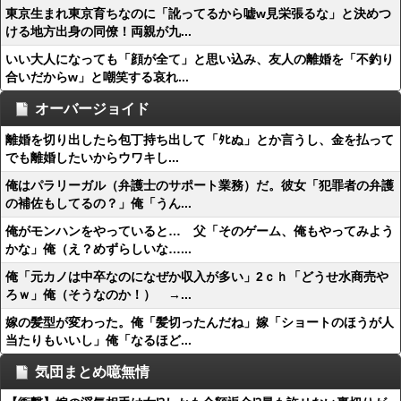
東京生まれ東京育ちなのに「訛ってるから嘘w見栄張るな」と決めつ
ける地方出身の同僚！両親が九...
いい大人になっても「顔が全て」と思い込み、友人の離婚を「不釣り
合いだからw」と嘲笑する哀れ...
オーバージョイド
離婚を切り出したら包丁持ち出して「ﾀﾋぬ」とか言うし、金を払って
でも離婚したいからウワキし...
俺はパラリーガル（弁護士のサポート業務）だ。彼女「犯罪者の弁護
の補佐もしてるの？」俺「うん...
俺がモンハンをやっていると… 父「そのゲーム、俺もやってみよう
かな」俺（え？めずらしいな…...
俺「元カノは中卒なのになぜか収入が多い」2ｃｈ「どうせ水商売や
ろｗ」俺（そうなのか！） →...
嫁の髪型が変わった。俺「髪切ったんだね」嫁「ショートのほうが人
当たりもいいし」俺「なるほど...
気団まとめ噫無情