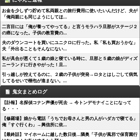
お金を少しずつ貯めて私両親との旅行費用に使いたいんだけど、夫が
「俺両親にも同じようにしてほ...
二言目には「俺が養ってやってる」と言うモラハラ旦那がステージ２
の癌になった。子供の教育費の...
夫のダウンコートを買いにユニクロに行った。私「私も買おうかな」
夫「外出ることもそんなにない...
私が具合が悪くて１歳の娘と寝ている時に、旦那と５歳の娘がディズ
ニーランドに行きやがった！旦...
引っ越しが控えてるのに、２歳の子供が突発→ロタとはしごして病気
してるせいで梱包が進まない。...
鬼女まとめログ
【訃報】名探偵コナン声優が死去 → 今トンデモナイことになって
る・・・
【修羅場】娘から電話「うちでお母さんと男の人がハダカで寝てる」
俺「すぐ行くわ」→興信所に依...
【最終話】マイホームに越した数日後…隣奥「子供が風邪で保育園行