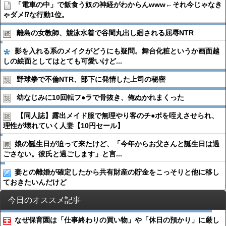
「電車の中」で飯食う奴の神経がわからんwww←それ今じゃなき
ゃダメ⁉な行動1位。
離島の女教師、競泳水着で谷間丸出し廻される屈辱NTR
影を入れる系のメイクがどうにも疑問。舞台化粧というか画面越
しの絵面としてはとても可愛いけど...
野球拳で不倫NTR、部下に発情した上司の秘密
幼なじみに10回転フ●︎ラで骨抜き、俺ぬかれまくった
【同人誌】露出メイド服で無理やり客のチ●︎ポを咥えさせられ、
理性が壊れていく人妻【10円セール】
娘の誕生日が迫って来たけど、「今年からお父さんと誕生日は過
ごさない。彼氏と過ごします」と言...
妻との離婚が確定したから共有財産の貯金をこっそりと他に移し
ておきたいんだけど
今日のオススメ記事
なぜ保育園は「仕事終わりの買い物」や「休日の預かり」に厳し