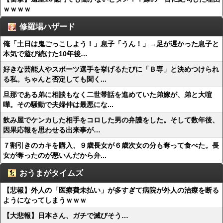
ｗｗｗｗ
修羅場ハザード
俺「土日は鬼ごっこしよう！」息子「うん！」→足が遅かった息子と
本気で遊び続けた10年後…
好きな芸能人やスポーツ選手を挙げるたびに「Ｂ専」と決めつけられ
る私。ちゃんと否定しても聞く...
旦那である弟に相談もなく二世帯話を進めていた弟嫁が、弟と大喧
嘩。その騒動で夫婦仲は最悪にな...
飲み屋でケンカした相手をコロした男の弁護をした。そして数年後、
因果応報を思わせる出来事が…
７割引きのカキを購入、９歳長女が６歳次女の分も奪って食べた。長
女が奪ったのが悪いんだから弁...
おうまがタイムズ
【悲報】外人の「医療費未払い」が多すぎて病院が外人の治療を断る
ようになってしまうｗｗｗ
【大悲報】日本さん、ガチで滅びそう…