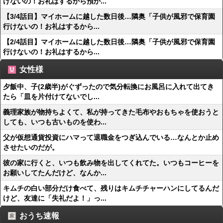
けないの！お礼はするから預か...
【3/4話目】マイホームに越した数日後…隣奥「子供が風邪で保育園
行けないの！お礼はするから...
【2/4話目】マイホームに越した数日後…隣奥「子供が風邪で保育園
行けないの！お礼はするから...
女性様
夕飯中、子(2歳半)がぐずったので気分転換にお風呂に入れて出てき
たら「皿を片付けてないでし...
義理家族が物持ちよくて、私が持ってきた毛布やおもちゃを使おうと
しても、いつも古いものを使わ...
父が仮想通貨投資にハマって退職金をつぎ込んでいる…なんとか止め
させたいのだが。
彼の家に行くと、いつも飲み物を出してくれてた。いつもコーヒーを
お願いしてたんだけど、なんか...
キムチの白い部分だけ食べて、残りはキムチチャーハンにしてるんだ
けど、友達に「失礼だよ！」っ...
おうち速報