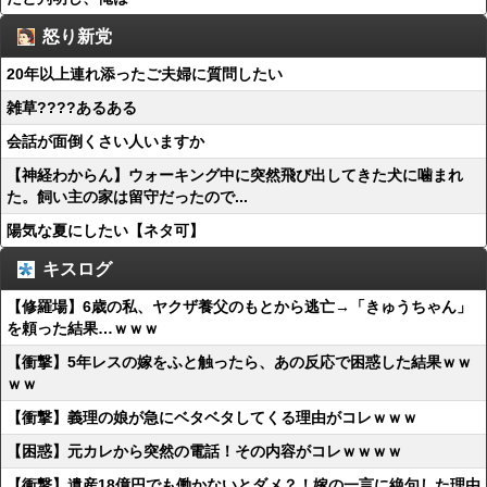
怒り新党
20年以上連れ添ったご夫婦に質問したい
雑草????あるある
会話が面倒くさい人いますか
【神経わからん】ウォーキング中に突然飛び出してきた犬に噛まれ
た。飼い主の家は留守だったので...
陽気な夏にしたい【ネタ可】
キスログ
【修羅場】6歳の私、ヤクザ養父のもとから逃亡→「きゅうちゃん」
を頼った結果…ｗｗｗ
【衝撃】5年レスの嫁をふと触ったら、あの反応で困惑した結果ｗｗ
ｗｗ
【衝撃】義理の娘が急にベタベタしてくる理由がコレｗｗｗ
【困惑】元カレから突然の電話！その内容がコレｗｗｗｗ
【衝撃】遺産18億円でも働かないとダメ？！嫁の一言に絶句した理由