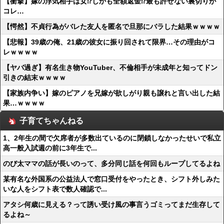
【衝撃】嫁の浮気相手は女⁉しかも全額返金⁉最も許せない裏切りが
コレ…
【愕然】不貞行為がバレた友人を匿名で旦那にバラした結果ｗｗｗｗ
【悲報】39歳の俺、21歳の彼女に振り回されて限界…その理由がコ
レｗｗｗｗ
【ヤバ過ぎ】有名生き物YouTuber、不倫相手が未成年と知ってドン
引きの結末ｗｗｗｗ
【家族内争い】嫁のピアノを兄嫁が欲しがり親も譲れと言い出した結
果…ｗｗｗｗ
子育てちゃんねる
1、2年生の間で欠席者が多数出ているのに閉鎖しなかったせいで私立
高一般入試週の前に3年生で...
のび太ママの話が長いのって、多分同じ話を何回もループしてるよね
某有名な外国系の公益法人で窓口受付をやったとき、シフト外しみた
いな人をシフト表で数人確認で...
アタシ何歳に見える？って誘い受け風の事言うゴミってまだ生存して
るよね～