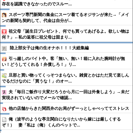
存在を認識できなかったのでスルー...
スポーツ専門新聞の集金にスーツ着てるオジサンが来た→「メイ
ンの新聞も契約して、代金は自分が...
祖父母「誕生日プレゼント、何でも買ってあげるよ。欲しい物は
何？」←私の返答に祖父母は固まり...
陸上部女子は俺の生オナホ！！！大総集編
引っ越しのバイト中。客「無い、無い！箱に入れた腕時計が無
い！どうしてくれる！弁償しろ！」リ...
旦那と買い物ってくっそつまらない。雑貨とかはただ見て楽しん
でるだけなのに「買うな！」のオー...
夫「毎日ご飯作り大変だろうから月に一回は外食しよう」→未だ
実現されていないのでメールで確認...
他の店舗からきた関西弁のお局がずーっとしゃべっててストレス
俺（波平のような亭主関白になりたいから嫁には厳しくする
ぞ！） 妻「私は（俺）くんのペットで...