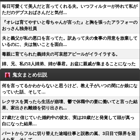
毎日可愛くて美人だと言ってくれる夫。いつフィルターが外れて私が
ただのデブスおばさんだと気付...
『オレは育てやすいと母ちゃんが言った』と胸を張ったアラフォーの
おっさん独身社員
夫と義父が私の悪口を言ってた。訳あって夫の食事の用意を放棄して
いるのに、夫は無いことを面白...
毒親に育てられた義姉夫の可哀想アピールがイライラする。
姉、兄、私の3人姉弟、姉が暴君。お盆に親戚が集まることになった
鬼女まとめ伝説
何を言ってるかわからないと思うけど、教え子がいつの間にか娘にな
っていた話、そして…
レクサスを買ったら生活が崩壊、鬱で休職中の妻に働いてと言った結
果、家出され離婚を切り出され...
27歳だと信じていた婚約中の彼女、実は20歳だと発覚して頭が真っ
白になった結果…
パートからフルに切り替えた途端仕事と説教の嵐、3日目で限界を迎
えた私、そして…