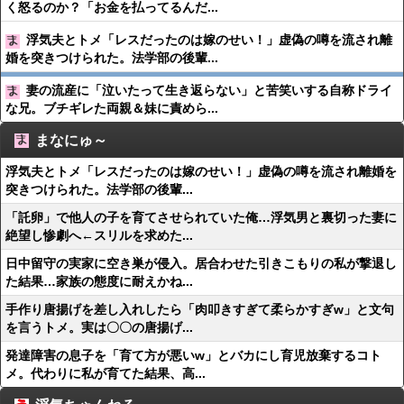
く怒るのか？「お金を払ってるんだ...
浮気夫とトメ「レスだったのは嫁のせい！」虚偽の噂を流され離
婚を突きつけられた。法学部の後輩...
妻の流産に「泣いたって生き返らない」と苦笑いする自称ドライ
な兄。ブチギレた両親＆妹に責めら...
まなにゅ～
浮気夫とトメ「レスだったのは嫁のせい！」虚偽の噂を流され離婚を
突きつけられた。法学部の後輩...
「託卵」で他人の子を育てさせられていた俺…浮気男と裏切った妻に
絶望し惨劇へ←スリルを求めた...
日中留守の実家に空き巣が侵入。居合わせた引きこもりの私が撃退し
た結果…家族の態度に耐えかね...
手作り唐揚げを差し入れしたら「肉叩きすぎて柔らかすぎw」と文句
を言うトメ。実は〇〇の唐揚げ...
発達障害の息子を「育て方が悪いw」とバカにし育児放棄するコト
メ。代わりに私が育てた結果、高...