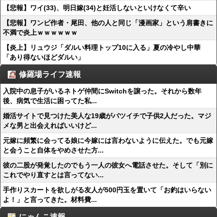
【悲報】ワイ(33)、明日嫁(34)と妊活しないといけなくて辛い
【悲報】ワンピ作者・尾田、他の人と同じ「漫画家」という肩書きに
不満で炎上ｗｗｗｗｗｗ
【炎上】リュウジ「ダルい料理トップ10に入る」夏の冷やし中華
「あり得ないほどダルい」
修羅場ライフ速報
入院中の息子がいるネトゲ仲間にSwitchを譲った。それから数年
後、病気で生活に困ってた私...
婚活サイトで見つけた美人な19歳がバツイチで子供2人だった。マジ
メな男と出会えればいいけど...
元嫁に頻繁に会ってる娘に今嫁には言わないように伝えた。でも元嫁
と会うこと自体をやめさせた方...
彼の二股が発覚したのでもう一人の彼女へ電話させた。そして「別に
これでやり直すとは言ってない...
手作りスカートを欲しがる友人が500円玉を置いて「お釣はいらない
よ！」と言ってきた。材料費...
にゃんこ速報