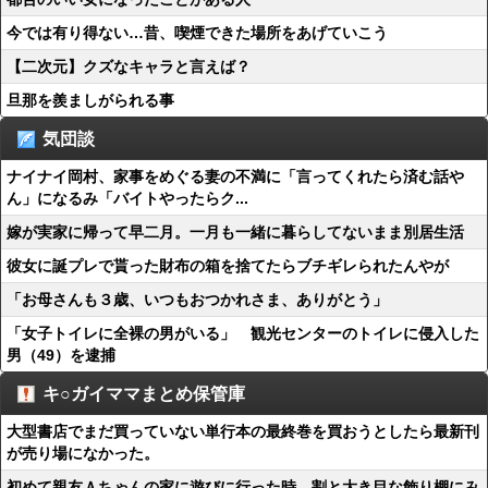
今では有り得ない…昔、喫煙できた場所をあげていこう
【二次元】クズなキャラと言えば？
旦那を羨ましがられる事
気団談
ナイナイ岡村、家事をめぐる妻の不満に「言ってくれたら済む話や
ん」になるみ「バイトやったらク...
嫁が実家に帰って早二月。一月も一緒に暮らしてないまま別居生活
彼女に誕プレで貰った財布の箱を捨てたらブチギレられたんやが
「お母さんも３歳、いつもおつかれさま、ありがとう」
「女子トイレに全裸の男がいる」 観光センターのトイレに侵入した
男（49）を逮捕
キ○ガイママまとめ保管庫
大型書店でまだ買っていない単行本の最終巻を買おうとしたら最新刊
が売り場になかった。
初めて親友Ａちゃんの家に遊びに行った時、割と大き目な飾り棚にみ