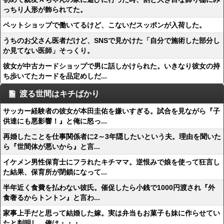
っちり人形が飾られてた。
ペットショップで働いてるけど、こないだスッポンが入荷した。
うちのお父さん医者だけど、SNSで見かけた「自分で施術した部分し
か見てない医師」そっくり。
彼女が中古カードショップで男に話しかけられた。いきなり彼女の持
ち歩いてたカードを品定めしだ...
渡る世間はキチばかり
サッカー経験者の彼女が本田圭佑を嫌いすぎる。試合を見ながら『子
供達にも悪影響！』と俺に怒っ...
再婚したことを仕事関係者に2～3年隠したいという夫。理由を聞いた
ら『世間体が悪いから』と言...
イケメン男性保育士にフラれたキチママ。逆恨みで娘を使って狂言し
た結果、保育所が閉鎖になって...
半年近く食費を払わない彼氏。催促したら小銭で1000円渡され『外
食奢るからトントン』と言わ...
家事上手だと思って結婚した嫁。実は弁当もお菓子も妹に作らせてい
たと判明し、俺は・・・