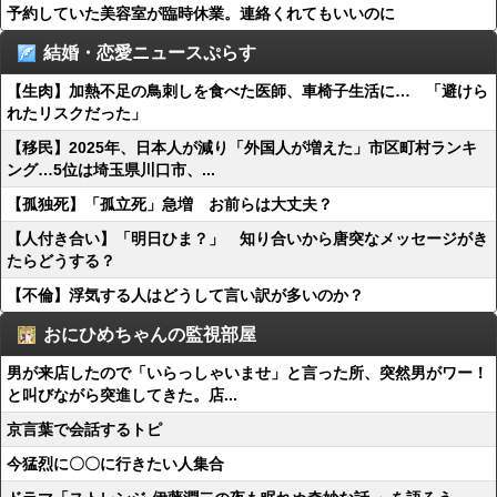
予約していた美容室が臨時休業。連絡くれてもいいのに
結婚・恋愛ニュースぷらす
【生肉】加熱不足の鳥刺しを食べた医師、車椅子生活に… 「避けら
れたリスクだった」
【移民】2025年、日本人が減り「外国人が増えた」市区町村ランキ
ング…5位は埼玉県川口市、...
【孤独死】「孤立死」急増 お前らは大丈夫？
【人付き合い】「明日ひま？」 知り合いから唐突なメッセージがき
たらどうする？
【不倫】浮気する人はどうして言い訳が多いのか？
おにひめちゃんの監視部屋
男が来店したので「いらっしゃいませ」と言った所、突然男がワー！
と叫びながら突進してきた。店...
京言葉で会話するトピ
今猛烈に〇〇に行きたい人集合