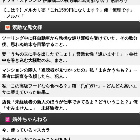
ドラマ「ストレンジ-伊藤潤二の夜も眠れぬ奇妙な話-」を語ろう
【…は？】メルカリ婆「これ1599円になります？」俺「無理です」
→メルバ「
素敵な鬼女様
ツーリング中に軽自動車から執拗な煽り運転を受けていた。その数分
後、思わぬ結末を目撃すること...
妻「うちの夫に手を出したでしょ！」営業女性「違います！」→会社
中を巻き込む大騒動の末、まさ...
マンションの隣人「盗聴器が見つかったの」私「まさかうちも？」→
業者に調査を依頼したら、犯人...
私「この高級フードなら食べる？」猫「(ﾟдﾟ)ｳﾏｰ」→どんどん高いエ
サに替えていった結果...
店長「未経験者の新人のほうが仕事できてるよ？どういうこと？」俺
「すみません…」→未経験者と...
婚外ちゃんねる
今、使っているマスカラ
都合のいい女になったことがある人