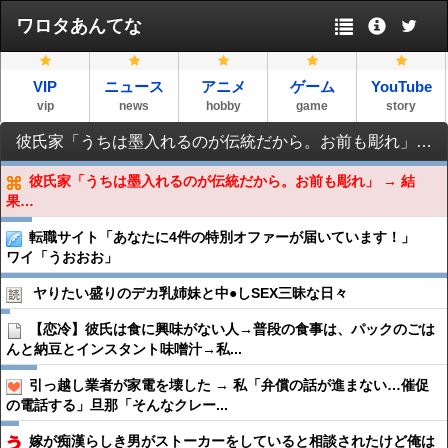
ワロタあんてな
VIP
ニュース
アニメ
ゲーム
YouTube
vip
news
hobby
game
story
彼氏家「うちは墨入れるのが伝統だから。お前も彫れ」 → 結果…
彼氏家「うちは墨入れるのが伝統だから。お前も彫れ」 → 結
果…
転職サイト「あなたに4件の特別オファーが届いています！」
ワイ「うおおお」
ヤりたい盛りのデカ乳姉妹と中●︎しSEX三昧な日々
【恋冷】彼氏は食に興味がない人→普段の食事は、パックのごは
んと納豆とインスタント味噌汁→私...
引っ越し業者が家電を壊した → 私「弁償の話が進まない…催促
の電話する」旦那「そんなクレー...
嫁が痴漢らしき男がストーカーをしていると相談されたけど俺は