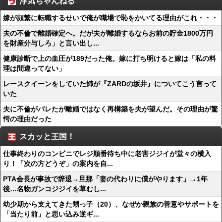
浮気ちゃんねる
嫁が頻繁に転職するせいで俺が職場で恥をかいてる理由がこれ・・・
夫の不倫で離婚確定へ。だが夫が離婚するならお前の貯金1800万円
を財産分与しろ」と言い出し...
健康診断で上の血圧が189だった俺。嫁に打ち明けると嫁は「私の料
理は間違ってない」
レースクイーンをしていた姉が『ZARDの坂井』についてこう言って
いた
夫に不倫がバレたが離婚ではなく再構築を夫が望んだ。その理由が驚
愕の理由だった
スカッと王国！
仕事終わりのコンビニでレジ順番待ち中に老害ジジイが堂々の横入
り！「次の方どうぞ」の案内を自...
PTA会長が事故で辞退→旦那「妻の代わりに僕がやります」→1年
後…名物ガンコジジイを草むし...
幼少期から支えてきた甥っ子（20）、なぜか親族の善意やサポートを
「当たり前」と思い込み逆ギ...