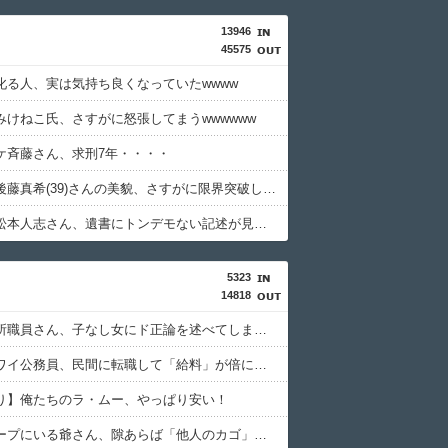
13946
45575
叱る人、実は気持ち良くなっていたwwww
みけねこ氏、さすがに怒張してまうwwwwww
ケ斉藤さん、求刑7年・・・・
【画像】後藤真希(39)さんの美貌、さすがに限界突破していたwww
【画像】松本人志さん、遺書にトンデモない記述が見つかる・・・
5323
14818
結婚相談所職員さん、子なし女にド正論を述べてしまう…
【朗報】ワイ公務員、民間に転職して「給料」が倍になる
り】俺たちのラ・ムー、やっぱり安い！
近所のコープにいる爺さん、隙あらば「他人のカゴ」に商品を入れようとする