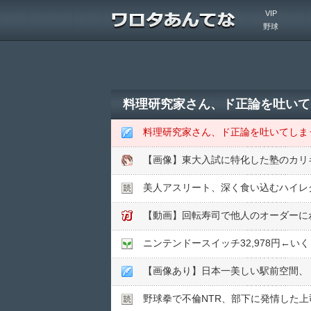
VIP
野球
料理研究家さん、ド正論を吐いて
料理研究家さん、ド正論を吐いてしま
【画像】東大入試に特化した塾のカリ
美人アスリート、深く食い込むハイレグ
【動画】回転寿司で他人のオーダーに
ニンテンドースイッチ32,978円←い
【画像あり】日本一美しい駅前空間、
野球拳で不倫NTR、部下に発情した上