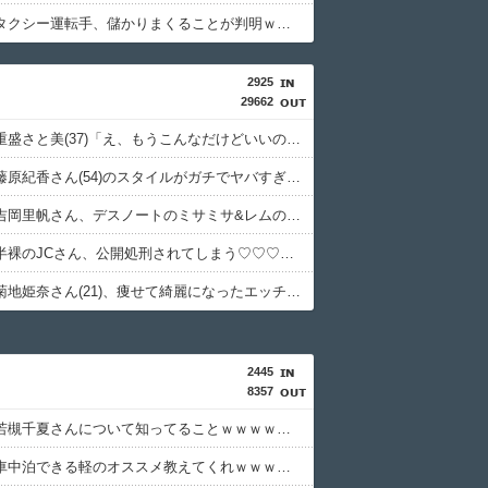
【悲報】タクシー運転手、儲かりまくることが判明ｗｗｗｗw
2925
29662
【画像】重盛さと美(37)「え、もうこんなだけどいいの？」⇒！
【朗報】藤原紀香さん(54)のスタイルがガチでヤバすぎるｗｗｗｗｗｗｗｗ
【画像】吉岡里帆さん、デスノートのミサミサ&レムのコスプレを披露ｗｗｗｗｗｗ
【画像】半裸のJCさん、公開処刑されてしまう♡♡♡♡♡♡♡♡♡
【画像】菊地姫奈さん(21)、痩せて綺麗になったエッチ下着姿を披露してしまうｗｗｗｗｗｗ
2445
8357
【朗報】若槻千夏さんについて知ってることｗｗｗｗｗｗｗｗｗｗ
【悲報】車中泊できる軽のオススメ教えてくれｗｗｗｗｗｗｗｗｗｗ