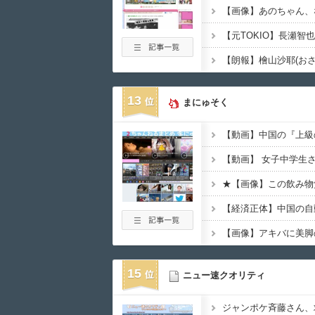
13
まにゅそく
【動画】中国の『上級
★【画像】この飲み物
15
ニュー速クオリティ
ジャンポケ斉藤さん、