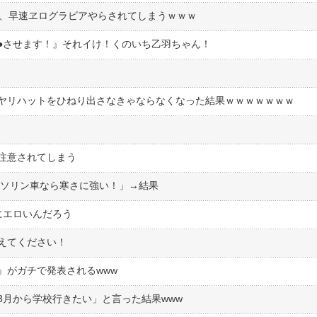
ん、早速ヱログラビアやらされてしまうｗｗｗ
●︎させます！』それイけ！くのいち乙羽ちゃん！
？
ヤリハットをひねり出さなきゃならなくなった結果ｗｗｗｗｗｗｗ
注意されてしまう
ガソリン車なら寒さに強い！」→結果
にエロいんだろう
えてください！
』がガチで発表されるwww
3月から学校行きたい」と言った結果www