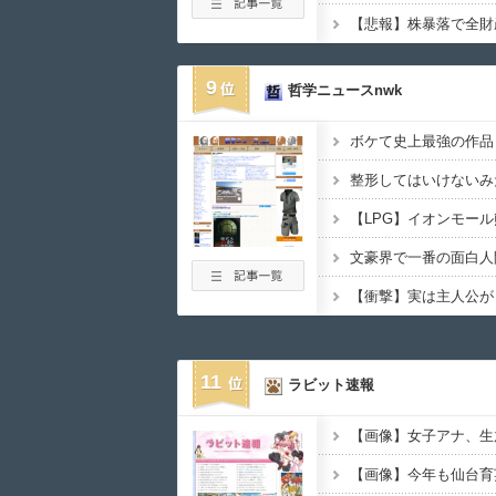
9
哲学ニュースnwk
文豪界で一番の面白人
11
ラビット速報
【画像】今年も仙台育