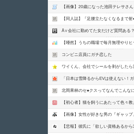
【画像】20歳になった池田テレサさ
【同人誌】『足腰立たなくなるまで射
Å∨会社に勤めてた女だけど質問ある
【唖然】うちの職場で毎月無理やりヒ
コンビニ店員にガチ恋した
ワイくん、会社でシールを剥がしたら
「日本は雪降るからEVは使えない！
北岡果林のセ●︎クスってなんでこんな
【初心者】猫を飼うにあたって色々教
【画像】女性が好きな男の『ギャップ
【悲報】彼氏に「欲しい資格あるから