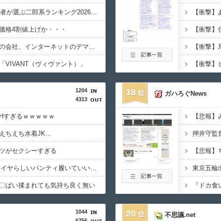
【画像】SUSURU視聴者が選ぶ二郎系ランキング2026が発表されるｗｗｗ
価格4割値上げか・・・
【悲報】食用コオロギの会社、インターネットのデマのせいで倒産・・・
VIVANT（ヴィヴァント）」
1204
18
ガハろぐNews
4313
Hすぎるｗｗｗｗｗ
【悲報】
えちえち水着JK…
ツがセクシーすぎる
【悲報】
【画像】JKってこんなイヤらしいパンティ履いていいの？ｗｗｗｗｗ
〇ぱい揉まれても気持ち良く無い
『ドカ食
1044
20
不思議.net
6756