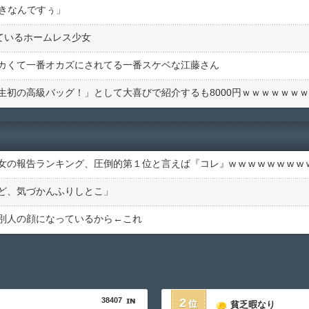
好きなんですぅ」
しているホームレス少女
カくて一番オカズにされてる一番スケベな江藤さん
生初の高級バッグ！」として大喜びで紹介するも8000円ｗｗｗｗｗｗｗ
告ランキング、圧倒的第１位と言えば『コレ』w w w w w w w w w
ど、気づかんふりしとこ」
別人の顔になっているから←これ
38407
2
貧乏暇なり