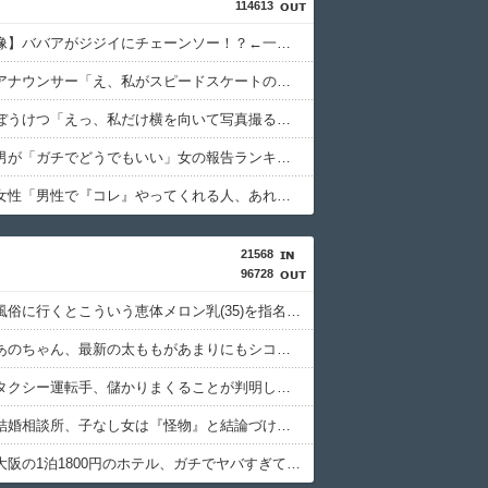
114613
【衝撃画像】ババアがジジイにチェーンソー！？←一体何があったんやコレw w w w w w w w w
【画像】アナウンサー「え、私がスピードスケートのピチピチユニフォーム着るんですか…？ﾑﾁｨ！！」←これはお前らに刺さるやろw w w w w w w w
【画像】ぼうけつ「えっ、私だけ横を向いて写真撮るんですか？！」→結果w w w w w w w w
【画像】男が「ガチでどうでもいい」女の報告ランキング、圧倒的第１位と言えば『コレ』w w w w w w w w w w
【画像】女性「男性で『コレ』やってくれる人、あれ、嬉しいですw」→まさかの行為がこちらw w w w w w w w w
21568
96728
【画像】風俗に行くとこういう恵体メロン乳(35)を指名してしまう奴wwwww
【画像】あのちゃん、最新の太ももがあまりにもシコすぎる件
【悲報】タクシー運転手、儲かりまくることが判明してしまう
【朗報】結婚相談所、子なし女は『怪物』と結論づけてしまうwwwwww
【悲報】大阪の1泊1800円のホテル、ガチでヤバすぎて炎上wwwwww