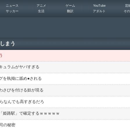
ニュース
アニメ
ゲーム
YouTube
芸
サッカー
生活
翻訳
アダルト
その
しまう
う
キュラムがヤバすぎる
を執拗に舐め●︎される
わさびを付ける奴が現る
くらなんでも高すぎるだろ
「姫路駅」で確定するｗｗｗｗｗ
司の秘密