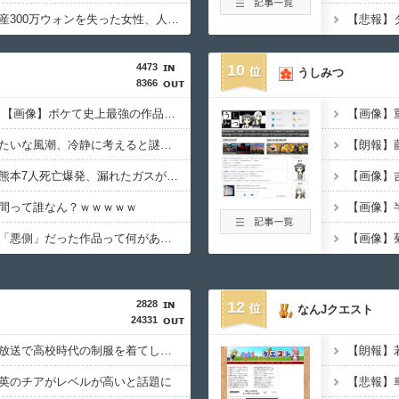
【悲報】株暴落で全財産300万ウォンを失った女性、人生終了でモニター破壊ｗｗｗｗｗｗ
4473
10
うしみつ
8366
ボケて史上最強の作品 【画像】ボケて史上最強の作品、ついに決まるｗｗｗｗｗｗｗｗ
整形してはいけないみたいな風潮、冷静に考えると謎だよな
【LPG】イオンモール熊本7人死亡爆発、漏れたガスが施設内に滞留か 経産省が全国の大規模施設に点検要請
間って誰なん？ｗｗｗｗｗ
【衝撃】実は主人公が「悪側」だった作品って何がある？
2828
12
なんJクエスト
24331
【画像】女子アナ、生放送で高校時代の制服を着てしまうｗｗｗｗｗｗｗｗｗｗｗｗｗｗｗ
英のチアがレベルが高いと話題に