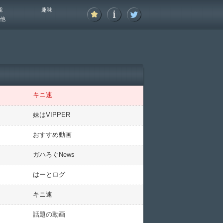
能
趣味
他
キニ速
妹はVIPPER
おすすめ動画
ガハろぐNews
はーとログ
キニ速
話題の動画