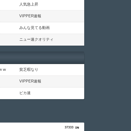
人気急上昇
VIPPER速報
みんな見てる動画
ニュー速クオリティ
 w
貧乏暇なり
VIPPER速報
ピカ速
37333