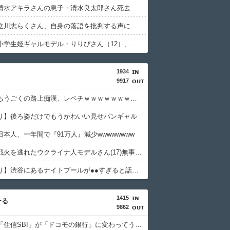
【衝撃】清水アキラさんの息子・清水良太郎さん死去で落語家・柳家小はださんが「いじめ」「暴行」被害告発・・・・・・・・・
【悲報】立川志らくさん、自身の落語を批判する声にピシャリ「己こそ正しいと思えるその神経、分けてほしい…」・・・・・・・・・
【衝撃】小学生姫ギャルモデル・りりぴさん（12）、最新の姿に「痩せすぎ」「大丈夫？」・・・・・・・・・
1934
9917
【動画】ちうごくの路上痴漢、レベチｗｗｗｗｗｗｗｗｗｗｗｗ
り】後ろ姿だけでもうかわいい見せパンギャル
本人、一年間で『91万人』減少wwwwwwww
【画像】戦火を逃れたウクライナ人モデルさん(17)無事グラドルデビューｗ
【画像あり】渋谷にあるナイトプールが●●すぎると話題に
1415
ーる
9862
【衝撃】「住信SBI」が「ドコモの銀行」に変わってうんざりしてるやつｗｗｗｗｗ