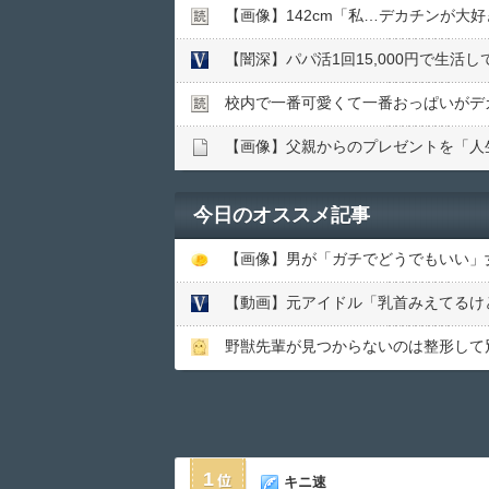
【画像】142cm「私…デカチンが大
【闇深】パパ活1回15,000円で生活
校内で一番可愛くて一番おっぱいがデ
【画像】父親からのプレゼントを「人
今日のオススメ記事
【画像】男が「ガチでどうでもいい」女の報
【動画】元アイドル「乳首みえてるけ
野獣先輩が見つからないのは整形して
1
キニ速