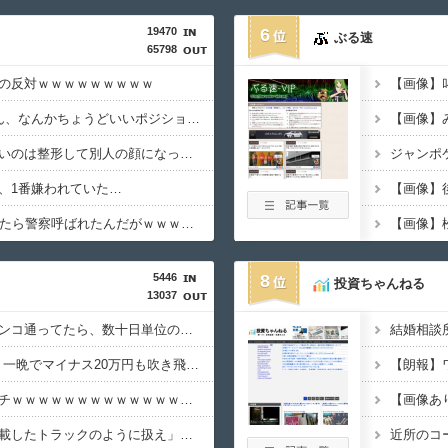
19470
6
ぶる速
65798
の反対ｗｗｗｗｗｗｗｗｗ
【画像】
タイムマシーン3号さん、なんかちょうどいいポジションになる
【画像】
野獣先輩が見つからないのは整形して別人の顔になっているから←これ
ジャンポ
、1番嫌われていた…
吉野家で16時間粘ってたら警察呼ばれたんだがｗｗｗｗｗｗ
5446
8
投資ちゃんねる
13037
体調不良で休んでパチンコ通ってたら、数十日単位の証拠写真撮られて会社クビになった
【悲報】NISA大暴落 一晩でマイナス20万円も吹き飛んだもよう
【画像】避難飯、レベチｗｗｗｗｗｗｗｗｗｗｗｗｗｗｗ
【画像あ
ブラジル「日本人を満載したトラックのように扱え」→ 差別として問題に→ 「一般的表現！」と弁明