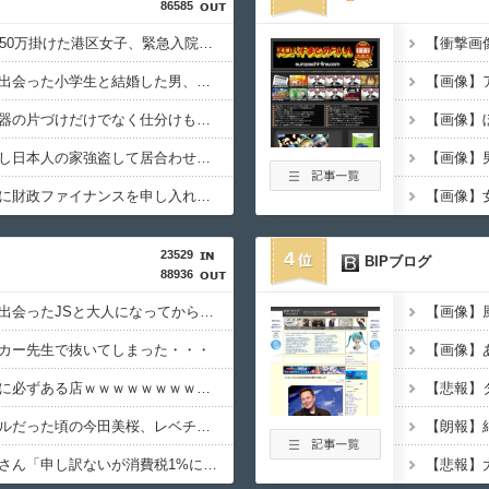
86585
【悲報】全身改造に1750万掛けた港区女子、緊急入院でNHK報道局との合コンをキャンセル
【悲報】大学生の頃に出会った小学生と結婚した男、めちゃくちゃ炎上してしまうwwwwwwwww
【画像】松屋さん、食器の片づけだけでなく仕分けも客にやらせてしまうｗｗｗｗ
ベトナム人「腹減ったし日本人の家強盗して居合わせた奴殺すか」
高市早苗、ガチで日銀に財政ファイナンスを申し入れて円売りパニックを引き起こす
23529
4
BIPブログ
88936
【悲報】大学生の頃に出会ったJSと大人になってから再会し結婚した男、大炎上してしまう
カー先生で抜いてしまった・・・
ハズレのフードコートに必ずある店ｗｗｗｗｗｗｗｗｗｗｗｗ
【動画】御当地アイドルだった頃の今田美桜、レベチｗｗｗｗｗｗｗｗｗｗｗｗｗｗｗｗｗｗ
【悲報】町のお弁当屋さん「申し訳ないが消費税1%になったらその分商品代を値上げするわ」