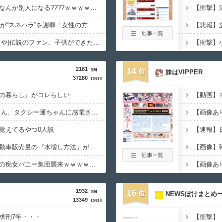
【画像】あのちゃん、なんか別人になる????ｗｗｗｗｗｗｗｗｗｗ
【元TOKIO】長瀬智也が“スネハラ”を謝罪「女性の方々に多大なる不快な思いを…」
【朗報】檜山沙耶(おさや)伝説のファン、子供ができたおさやへの正直な気持ちを語るwwwww
2181
14
妹はVIPPER
37280
の暮らし』がコレらしい
【動画】 女子中学生さん、タクシー運ちゃんに感電させられ死亡……
【画像あ
覚えてるやつ0人説
【速報】日
【経済正体】中国の自動車販売量の『水増し方法』がこちらｗｗｗｗｗｗｗｗ
【画像】アキバに美脚の痴女バニー集団襲来ｗｗｗｗｗｗｗｗｗｗ
1932
16
NEWSぽけまとめ
13349
求刑7年・・・