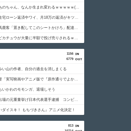
【衝撃】あのちゃん、なんか生まれ変わるｗｗｗｗｗ(※画像あり)
【衝撃】住宅ローン返済中ワイ、月18万の返済がキツすぎるｗｗｗｗｗ
【衝撃】馬鹿客「置き配してこのシートかけろ」配達員「????」→結果ｗｗｗｗｗ(※画像あり)
【衝撃】ピカチュウが大量に半額で投げ売りされるｗｗｗｗｗ(※画像あり)
1156
6779
みい山の作者、自分の過去を消しまくる
押井守監督「実写映画やアニメ版で『原作通りでよかった』なんて感想は原作の成功体験を追体験したいだけ」
ちいかわのモモンガ、退場しそう
東京五輪出場の元重量挙げ日本代表選手逮捕 コンビニで卵2パックとしょうゆ1本(835円相当)万引きし店長をケガさせたか
いダイスキ！ もちづきさん』アニメ化決定！
813
10714