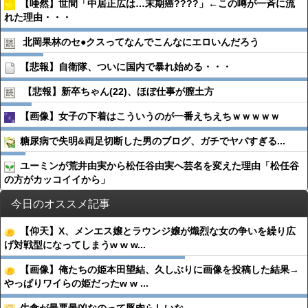
【唖然】世間「中居正広は…末期癌????」←この噂が一斉に流
れた理由・・・
北岡果林のセ●︎クスってなんでこんなにエロいんだろう
【悲報】自衛隊、ついに国内で暴れ始める・・・
【悲報】新卒ちゃん(22)、ほぼ仕事が膣土方
【画像】女子の下着はこういうのが一番えちえちｗｗｗｗｗ
糖尿病で失明&両足切断した男のブログ、ガチでヤバすぎる...
ユーミンが荒井由実から松任谷由実へ芸名を変えた理由「松任谷
の方がカッコイイから」
今日のオススメ記事
【仰天】X、メンエス嬢とラウンジ嬢が熾烈な女の争いを繰り広
げ対戦型になってしまうw w w...
【画像】俺たちの姫本田望結、久しぶりに画像を投稿した結果→
やっぱりワイらの姫だったw w ...