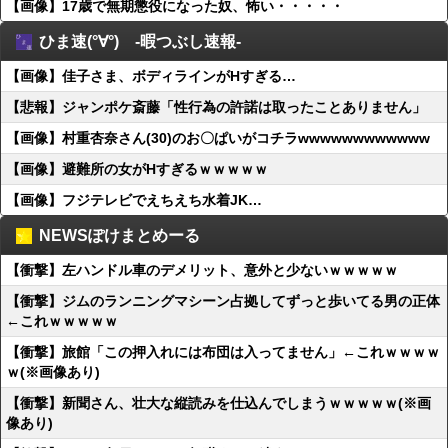
【画像】17歳で無期懲役になった奴、怖い・・・・・
ひま速(°∀°) -暇つぶし速報-
【画像】佳子さま、ボディラインがHすぎる…
【悲報】ジャンポケ斎藤「性行為の許諾は取ったことありません」
【画像】村重杏奈さん(30)のお〇ぱいがコチラwwwwwwwwwwww
【画像】避難所の女がHすぎるｗｗｗｗｗ
【画像】フジテレビでえちえち水着JK…
NEWSぽけまとめーる
【衝撃】左ハンドル車のデメリット、意外と少ないｗｗｗｗｗ
【衝撃】ジムのランニングマシーン占拠してずっと歩いてる男の正体
←これｗｗｗｗｗ
【衝撃】旅館「この押入れには布団は入ってません」←これｗｗｗｗ
ｗ(※画像あり)
【衝撃】新聞さん、壮大な縦読みを仕込んでしまうｗｗｗｗｗ(※画
像あり)