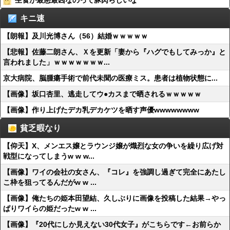
生食が最悪最凶なのって豚肉らしいな
キニ速
【朗報】及川光博さん（56）結婚ｗｗｗｗｗ
【悲報】佐藤二朗さん、Ｘを更新「妻から『ハグでもしてみっか』と
言われました」ｗｗｗｗｗｗｗ...
京大病院、脳腫瘍手術で前代未聞の医療ミス。患者は植物状態に...
【画像】坂口杏里、逃走してウ●カスまで晒されるｗｗｗｗｗ
【画像】作り上げたデカ乳デカケツを晒す声優wwwwwwww
貧乏暇なり
【仰天】X、メンエス嬢とラウンジ嬢が熾烈な女の争いを繰り広げ対
戦型になってしまうw w w...
【画像】ワイの会社の女さん、『コレ』を強調し過ぎて完全にあたし
こ枠を狙ってるんだがw w ...
【画像】俺たちの姫本田望結、久しぶりに画像を投稿した結果→やっ
ぱりワイらの姫だったw w ...
【画像】『20代にしか見えない30代女子』がこちらです←お前らか