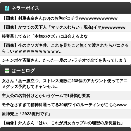
ネラーボイス
【画像】村重杏奈さん(30)のお胸がコチラwwwwwwwwwwww
【画像】かつての天下人「マックスむらい」現在(イマ)wwwwwww
接客業してると「本物のクズ」に出会えるよな
【画像】今のクソガキ共、これを見たこと無くて渡されたらパニクる
らしいｗｗｗｗｗｗｗｗｗｗｗ...
ジャンポケ斉藤さん、たった一度のフ●ラチオで全てを失ってしまう
はーとログ
女さん「あー腹立つ、ストレス発散に238個のアカウント使ってアニ
メグッズ予約してキャンセル...
主人公の名前付けとかいうゲームで1番悩む要素
モテなさすぎて精神科通ってる30歳ワイのルーティンがこちらwww
原神売上「2923億円です」
【画像】外人さん「はい、これが男女カップルの理想の身長差ね」