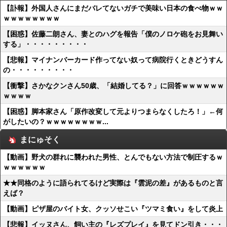
【訃報】外国人さんにまだバレてないガチで美味い日本の食べ物ｗｗ
ｗｗｗｗｗｗｗｗ
【困惑】佐藤二朗さん、妻とのハグを報告「僕のノロケ砲をお見舞い
する」・・・・・・・・・
【悲報】マイナンバーカード作ってない奴って病院行くときどうすん
の・・・・・・・・・
【衝撃】さかなクンさん50歳、「結婚してる？」に回答ｗｗｗｗｗｗ
ｗｗｗｗ
【困惑】脚本家さん「原作改変して元よりつまらなくしたろ！」←何
がしたいの？ｗｗｗｗｗｗｗｗ...
まにゅそく
【動画】野犬の群れに襲われた男性、とんでもない方法で制圧するｗ
ｗｗｗｗｗｗ
★★同格のように語られてるけど実際は『雲泥の差』があるものと言
えば？
【動画】ピザ屋のバイト女、クッソせこい『ツマミ食い』をして炎上
【悲報】イッヌさん、飼い主の『レズプレイ』を見てドン引き・・・