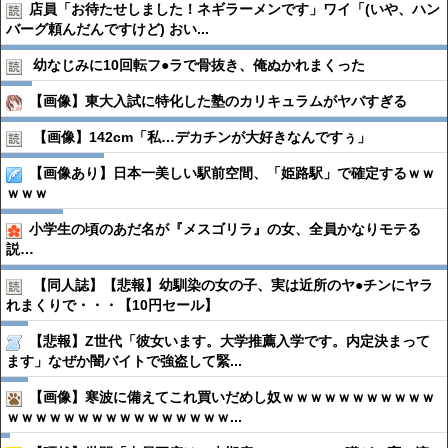
店員「お待たせしました！ネギラーメンです」ワイ「(いや、ハン
バーグ頼んだんですけど) おい...
幼なじみに10回転フ●︎ラで骨抜き、俺ぬかれまくった
【画像】東大入試に特化した塾のカリキュラムがヤバすぎる
【画像】142cm「私…デカチンが大好きなんですぅ」
【画像あり】日本一美しい駅前空間、「姫路駅」で確定するｗｗ
ｗｗｗ
小学生の頃のあだ名が『メスゴリラ』の女、全員かなりモテる
説…
【同人誌】【悲報】幼馴染の女の子、実は近所のヤ●︎チンにヤラ
れまくりで・・・【10円セール】
【悲報】Z世代「彼女います。大学推薦入学です。内定決まって
ます」なぜか闇バイトで強盗して緊...
【画像】寒波に備えてこれ買いだめし奴ｗｗｗｗｗｗｗｗｗｗｗ
ｗｗｗｗｗｗｗｗｗｗｗｗｗｗｗｗ...