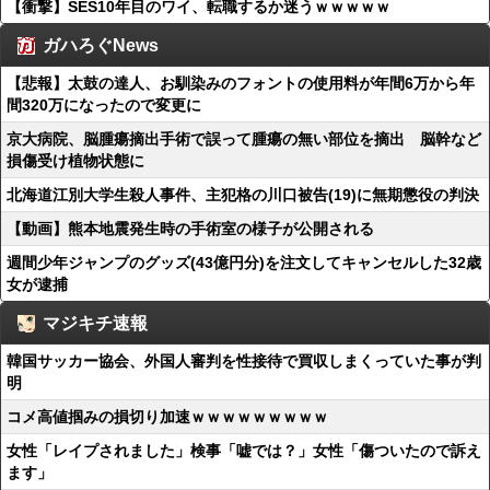
【衝撃】SES10年目のワイ、転職するか迷うｗｗｗｗｗ
ガハろぐNews
【悲報】太鼓の達人、お馴染みのフォントの使用料が年間6万から年
間320万になったので変更に
京大病院、脳腫瘍摘出手術で誤って腫瘍の無い部位を摘出 脳幹など
損傷受け植物状態に
北海道江別大学生殺人事件、主犯格の川口被告(19)に無期懲役の判決
【動画】熊本地震発生時の手術室の様子が公開される
週間少年ジャンプのグッズ(43億円分)を注文してキャンセルした32歳
女が逮捕
マジキチ速報
韓国サッカー協会、外国人審判を性接待で買収しまくっていた事が判
明
コメ高値掴みの損切り加速ｗｗｗｗｗｗｗｗｗ
女性「レイプされました」検事「嘘では？」女性「傷ついたので訴え
ます」