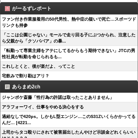
がーるずレポート
ファン付き作業服着用の50代男性、熱中症の疑いで死亡…スポーツド
リンクも持参
「ここは公園じゃない」モールで走り回る子にぶつかられ、注意した
ら父親から「クソババア」の暴...
「転勤って専業主婦をアテにしてるからもう期待できない」JTCの男
性社員が転勤を命じられるも...
これしとくと、後が楽だよ、ってこと
宅飲みで割り勘はアリ？
あらまめ2ch
ジャンポケ斎藤「性行為の許諾は取ったことありません」
アラフォーワイ、仕事をやめる決心をする
過給なしで420ps。しかもL型エンジン…このS31Zいくらかかってる
んだ… [4221...
上司からタコ殴りにされて被害届出したんやけど示談金どれくらいい