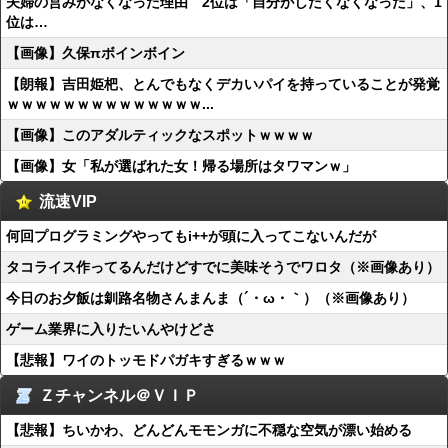
夫婦の営みがなくなった理由 2位は「自分がしたくなくなった」、1
位は…
【画像】久保πボインボイン
【朗報】吉田姫杷、とんでもなくデカいパイを持っていることが発覚
ｗｗｗｗｗｗｗｗｗｗｗｗｗｗ...
【画像】このアダルティックなスポットｗｗｗｗ
【画像】女「私が選ばれた女！帰る場所はタワマンｗ」
流速VIP
何回プログラミングやってもi++が頭に入ってこないんだが
タコライス作ってるんだけどすでに美味そうでワロタ（※画像あり）
今日のお夕飯は釧路名物さんまんま（´・ω・｀）（※画像あり）
ゲーム業界に入りたいんやけどさ
【悲報】ワイのトッモドパガキすぎるｗｗｗ
Ｚチャンネル＠ＶＩＰ
【悲報】ちいかわ、どんどんモモンガに不穏な空気が漂い始める