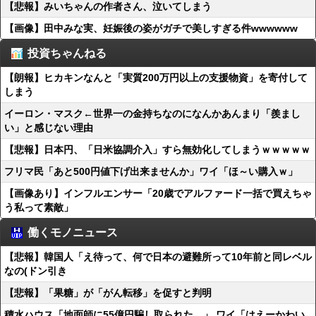
【悲報】みいちゃんの作者さん、泣いてしまう
【画像】田中みな実、妊娠後の姿がガチで美しすぎる件wwwwww
投資ちゃんねる
【朗報】ヒカキンなんと「実質200万円以上の支援物資」を寄付して
しまう
イーロン・マスク←世界一の金持ちなのになんかあんまり「羨まし
い」と感じない理由
【悲報】日本円、「日米協調介入」すら無効化してしまうｗｗｗｗｗ
フリマ民「あと500円値下げ出来ませんか」ワイ「ほ～い購入ｗ」
【画像あり】インフルエンサー「20歳でアルファード一括で買えちゃ
う私って素敵」
働くモノニュース
【悲報】韓国人「え待って、何で日本の避難所って10年前と同レベル
なの(ドン引き
【悲報】「果糖」が「がん転移」を促すと判明
積水ハウス「地面師に55億円騙し取られた…」 ワイ「はえーかわい