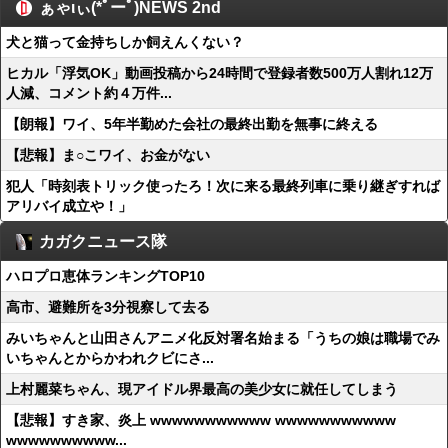
ぁゃιぃ(*ﾟーﾟ)NEWS 2nd
犬と猫って金持ちしか飼えんくない？
ヒカル「浮気OK」動画投稿から24時間で登録者数500万人割れ12万
人減、コメント約４万件...
【朗報】ワイ、5年半勤めた会社の最終出勤を無事に終える
【悲報】ま○こワイ、お金がない
犯人「時刻表トリック使ったろ！次に来る最終列車に乗り継ぎすれば
アリバイ成立や！」
カガクニュース隊
ハロプロ恵体ランキングTOP10
高市、避難所を3分視察して去る
みいちゃんと山田さんアニメ化反対署名始まる「うちの娘は職場でみ
いちゃんとからかわれクビにさ...
上村麗菜ちゃん、現アイドル界最高の美少女に就任してしまう
【悲報】すき家、炎上 wwwwwwwwwww wwwwwwwwwww
wwwwwwwwww...