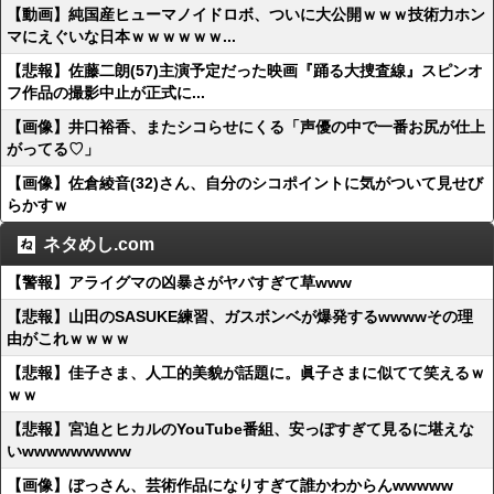
【動画】純国産ヒューマノイドロボ、ついに大公開ｗｗｗ技術力ホン
マにえぐいな日本ｗｗｗｗｗｗ...
【悲報】佐藤二朗(57)主演予定だった映画『踊る大捜査線』スピンオ
フ作品の撮影中止が正式に...
【画像】井口裕香、またシコらせにくる「声優の中で一番お尻が仕上
がってる♡」
【画像】佐倉綾音(32)さん、自分のシコポイントに気がついて見せび
らかすｗ
ネタめし.com
【警報】アライグマの凶暴さがヤバすぎて草www
【悲報】山田のSASUKE練習、ガスボンベが爆発するwwwwその理
由がこれｗｗｗｗ
【悲報】佳子さま、人工的美貌が話題に。眞子さまに似てて笑えるｗ
ｗｗ
【悲報】宮迫とヒカルのYouTube番組、安っぽすぎて見るに堪えな
いwwwwwwwww
【画像】ぼっさん、芸術作品になりすぎて誰かわからんwwwww