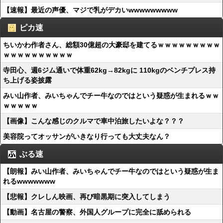
【速報】最近の声優、マジで乳がデカいwwwwwwwww
ピカ速
ちいかわ作者さん、総額30億超の大豪邸を建てるｗｗｗｗｗｗｗｗｗ
ｗｗｗｗｗｗｗｗｗｗ
寺田心、週6ジム通いで体重62kg→82kgに 110kgのベンチプレス持
ち上げる姿披露
みい山作者、みいちゃんでチー牛なのではという疑惑が生まれるｗｗ
ｗｗｗｗｗ
【画像】こんな感じのクルマで車中泊旅したいよな？？？
美容院ってオッサンがいきなり行っても大丈夫なん？
ぶる速
【朗報】みい山作者、みいちゃんでチー牛なのではという疑惑が生ま
れるwwwwwww
【悲報】クレしん映画、再び暗黒期に突入してしまう
【動画】名古屋の警察、外国人グループに完全に舐められる