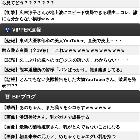
ら見てどう？？？？？？？
【衝撃】広末涼子さんが地上波にスピード復帰できる理由←コレ、誰
にも分からない模様w w w...
VIPPER速報
【悲報】東科大医学部卒の美人YouTuber、直美で炎上・・・
幽☆遊☆白書（全19巻）←これｗｗｗｗｗｗｗｗｗｗｗｗｗｗ
【悲報】久しぶりの嫁へのセ◯クスの誘い方、わからない・・・
【悲報】熊本避難所の皆様「パンばっかり。飽き飽きしてる」
【悲報】とんでもない交際報告をした大物YouTuberさん、破局を発
表????
BIPブログ
【動画】あのちゃん、また我々をシコらすｗｗｗｗｗｗ
【画像】浜辺美波さん、乳がガチで成長する
【画像】最新の菊地姫奈さん、乳がとんでもないことになる
【画像】朝倉未来の元カノ、めちゃくちゃエグい乳を持つ