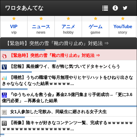
ワロタあんてな
VIP
ニュース
アニメ
ゲーム
YouTube
vip
news
hobby
game
story
【緊急時】突然の雪『靴の滑り止め』対処法 ⇒
【緊急時】突然の雪『靴の滑り止め』対処法 ⇒
【悲報】風俗嬢ワイ、客が怖じ気づいてドタキャンくらう
【唖然】うちの職場で毎月無理やりヒヤリハットをひねり出さな
きゃならなくなった結果ｗｗｗｗｗ...
『ゆうちゃんを救う会』募金2.5億円集まり手術成功→「更に3.6
億円必要」→再募金した結果
女1人参加した宅飲み、同級生に廻される女子大生
【画像】陰キャが好きなコンテンツ一覧、完成するｗｗｗｗｗｗ
ｗｗｗｗｗｗｗｗｗｗｗｗｗｗｗｗ...