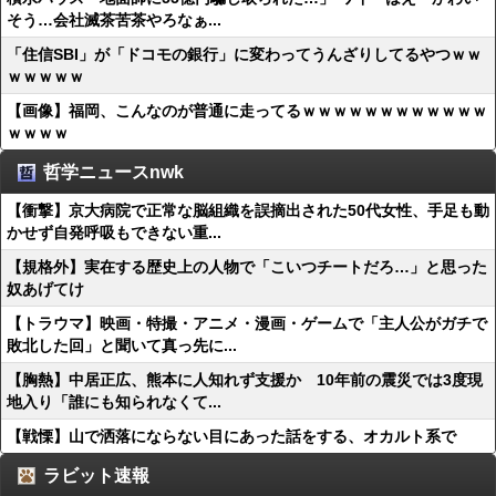
そう…会社滅茶苦茶やろなぁ...
「住信SBI」が「ドコモの銀行」に変わってうんざりしてるやつｗｗ
ｗｗｗｗｗ
【画像】福岡、こんなのが普通に走ってるｗｗｗｗｗｗｗｗｗｗｗｗ
ｗｗｗｗ
哲学ニュースnwk
【衝撃】京大病院で正常な脳組織を誤摘出された50代女性、手足も動
かせず自発呼吸もできない重...
【規格外】実在する歴史上の人物で「こいつチートだろ…」と思った
奴あげてけ
【トラウマ】映画・特撮・アニメ・漫画・ゲームで「主人公がガチで
敗北した回」と聞いて真っ先に...
【胸熱】中居正広、熊本に人知れず支援か 10年前の震災では3度現
地入り「誰にも知られなくて...
【戦慄】山で洒落にならない目にあった話をする、オカルト系で
ラビット速報