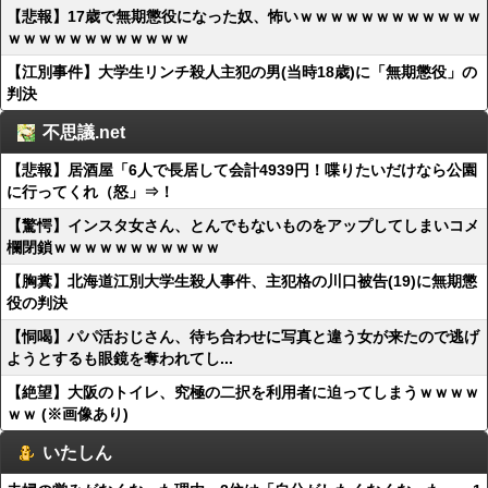
【悲報】17歳で無期懲役になった奴、怖いｗｗｗｗｗｗｗｗｗｗｗｗ
ｗｗｗｗｗｗｗｗｗｗｗｗ
【江別事件】大学生リンチ殺人主犯の男(当時18歳)に「無期懲役」の
判決
不思議.net
【悲報】居酒屋「6人で長居して会計4939円！喋りたいだけなら公園
に行ってくれ（怒」⇒！
【驚愕】インスタ女さん、とんでもないものをアップしてしまいコメ
欄閉鎖ｗｗｗｗｗｗｗｗｗｗｗ
【胸糞】北海道江別大学生殺人事件、主犯格の川口被告(19)に無期懲
役の判決
【恫喝】パパ活おじさん、待ち合わせに写真と違う女が来たので逃げ
ようとするも眼鏡を奪われてし...
【絶望】大阪のトイレ、究極の二択を利用者に迫ってしまうｗｗｗｗ
ｗｗ (※画像あり)
いたしん