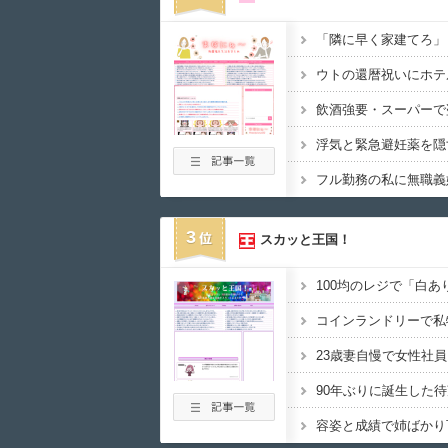
3
スカッと王国！