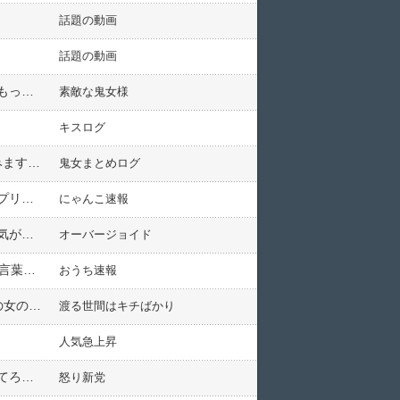
話題の動画
話題の動画
ケンカした彼が花を買ってきた。私（家に花瓶なんてない…とりあえずこうしよう）→「扱いが雑っ！そこはもっと喜んで飾れよ！」と言われたが
素敵な鬼女様
キスログ
【修羅場】結婚前、トメ「私子さん、程よい距離感でいましょ♪」私「分かりました。では私夫婦は他県に住みます」→結婚後、修羅場状態に！！
鬼女まとめログ
アプリで婚活中。始めたばかりで私としか会ってないという人と付き合うことになった。男「彼女できたしアプリやめる＾＾」→複垢で調べたらやめてない・・・。他を探したいのかな。
にゃんこ速報
出張から急用で帰宅したら俺の分の食事が用意されていた。俺マジかすげぇな」 嫁「なんとなく帰ってくる気がしたの＾＾」俺（愛だなｗ）しかし寝室に行くと何故か男が寝ていて… → その恐怖の正体は…
オーバージョイド
職場の40代のフィリピン女性、彼女が無意識に「よっこいしょ」というので「フィリピンにもそういう意味の言葉ってあるの？」って聞いてみた
おうち速報
爺「お客様第一だろうが！何よりもお客様のことを考えろ！」 → 俺「さっきの爺さんすごかったねー」レジの女の子「あぁいう人って…」 → 接客業ってすごい。
渡る世間はキチばかり
人気急上昇
同居の長男嫁「夫がウワキしてる！（息子のウワキ証拠写真」夫「モテる男の『正妻』なんだからどんと構えてろ！無理なら出ていけ！」私（嫁も自分の欠点と向き合うべき）→実は…
怒り新党