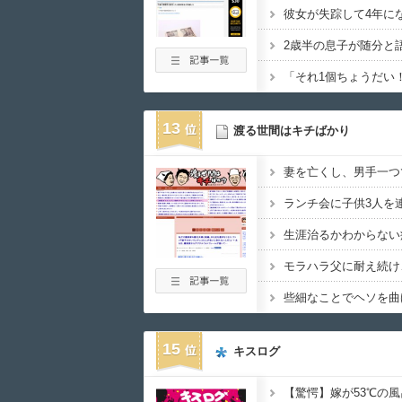
彼女が失踪して4年に
2歳半の息子が随分と
「それ1個ちょうだい
13
渡る世間はキチばかり
15
キスログ