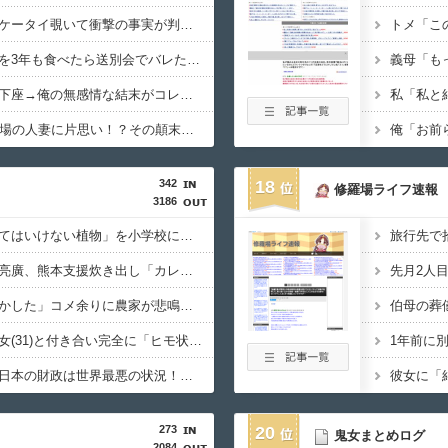
【悲報】嫁が浮気！？ケータイ覗いて衝撃の事実が判明した結果ｗｗｗｗ
【修羅場】上司の弁当を3年も食べたら送別会でバレたｗｗｗ嫁の反応がコレ
【絶望】嫁が泣いて土下座→俺の無感情な結末がコレｗｗｗｗｗ
【困惑】33歳独身、職場の人妻に片思い！？その顛末がこちらｗｗｗｗ
342
18
修羅場ライフ速報
3186
【復讐】絶対に「植えてはいけない植物」を小学校に植えた→20年経って見に行くと…「！？」衝撃の光景が・・・
【悲報】キンコン西野亮廣、熊本支援炊き出し「カレー」で炎上するｗｗｗ
「高市総理には愛想尽かした」コメ余りに農家が悲鳴 売値は生産原価の半分以下に…
【郎報】ワイ、年上彼女(31)と付き合い完全に「ヒモ状態」になった結果ｗｗｗ
石破、遂にキレる！「日本の財政は世界最悪の状況！この状況で減税をするのは正気の沙汰じゃない」
273
20
鬼女まとめログ
2084