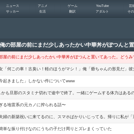
ニュース
アニメ
ゲーム
YouTube
芸
サッカー
生活
翻訳
アダルト
その
今起きました」しかない件についてwww
ぎる地雷系の元カノに搾られる話〜
簡単な振り付けなのにうちの子だけ周りとズレまくっていた