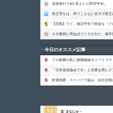
温泉旅行で●︎が見えたら即3P中●︎し
貧乏育ちは、何でこんなに全力で貧乏
【悲報】ワイ、確定申告で税金を『ク
キモ教師に死ぬほどイカされた、修学旅
今日のオススメ記事
1
まなにゅ～