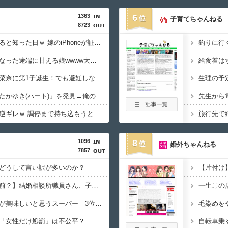
1363
6
子育てちゃんねる
8723
【悲報】デブでもモテると知った日ｗ 嫁のiPhoneが証拠だらけだったんだがｗｗｗｗ
【困惑】同居じゃなくなった途端に甘える娘wwww大学生の息子には直接仕送りしてるんだが…
【祝】菅田将暉と小松菜奈に第1子誕生！でも避妊しなかったのかよｗｗｗｗ
【困惑】嫁の手帳に「たかゆき(ハート)」を発見→俺の名前じゃない件についてｗｗｗｗ
【泥沼】不倫した夫が逆ギレｗ 調停まで持ち込もうとしている現状がヤバすぎｗｗｗ
1096
8
婚外ちゃんねる
7857
どうして言い訳が多いのか？
【片付け
【子どもを生んで一人前？】結婚相談所職員さん、子なし女性にド正論を述べてしまう…
一生この
【お寿司】一番お寿司が美味しいと思うスーパー 3位『ヤオコー』 2位『イオン』 1位は？
毛染めを
【売春防止法見直し】「女性だけ処罰」は不公平？ 買う男性も罰するべき 上野千鶴子×鈴木涼美対談
自転車乗