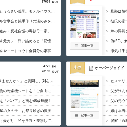
27639
「隣に早く家建てろ」とうるさい義母。モデルハウス巡りを報告したら「草刈り誰がするのw」と煽ってきたので…旦那が放った「一言」に義母オロオロｗｗ←嫌味を逆手にとった神対応すぎる
ウトの還暦祝いにホテル食事会と孫手作りの湯のみを用意。トメ「え？旅行じゃないの？周りは旅行なのに」図々しすぎる暴言に絶句←孫の気持ちを無下にする最低ババア
飲酒強要・スーパーで盗み・反社自慢の毒叔母一家。法事でも虚偽の金銭要求と暴力で脅されトラウマに…祖母の死をきっかけに恐怖の親戚と「永久絶縁」を決意←自分の身の安全を最優先にして大正解
浮気と緊急避妊薬を隠す元カノ！問い詰めると「記憶がない」と逃げ、私を「モラハラ男」認定してキープ＆おねだり三昧。浮気発覚後、我慢の限界で他の女性とスピード婚した結果ｗｗｗｗｗ
フル勤務の私に無職義妹やニートコウト全員分の家事を押し付ける義家族！早朝4時起き生活に限界。ついに言い放った「強烈なド直球正論」に義一族阿鼻叫喚ｗｗ←怠け者どもに正論のナイフをグサリ
4772
4
オーバージョイド
20169
100均のレジで「白ありませんか？」と質問し、列をストップさせてニヤニヤする迷惑サラリーマン！並んでいる客の苛立ちを楽しむ底意地の悪さに激怒
コインランドリーで私物の乾燥機シートを「ご自由にどうぞだろw」と勝手に盗もうとしたDQN夫婦！注意したら「は？名前かいてないんですけど」と逆ギレ
23歳妻自慢で女性社員を「ババア」と蔑む48歳無能主任、「若い嫁がいるのに帰れない」とイキっていたら、部長の超美人妻が差し入れを持って登場ｗｗｗｗ
90年ぶりに誕生した待望の女の子。お祭り騒ぎの義実家の一方で、近所の婦人会メンバーから「死なないといいね」と不吉な言葉を何度も繰り返されてしまう・・・
容姿と成績で姉ばかり可愛がり、私を放置・差別してきた毒母→「馬鹿娘」と見下され続けたが、祖母の教えてくれた食への興味から管理栄養士に→今はニート化した姉と毒母に幸せな姿を見せつけてるｗｗｗ