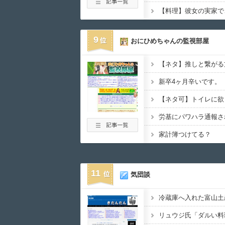
9
おにひめちゃんの監視部屋
【ネタ】推しと繋がる
新卒4ヶ月辛いです。
【ネタ可】トイレに欲
労基にパワハラ通報さ
家計簿つけてる？
11
気団談