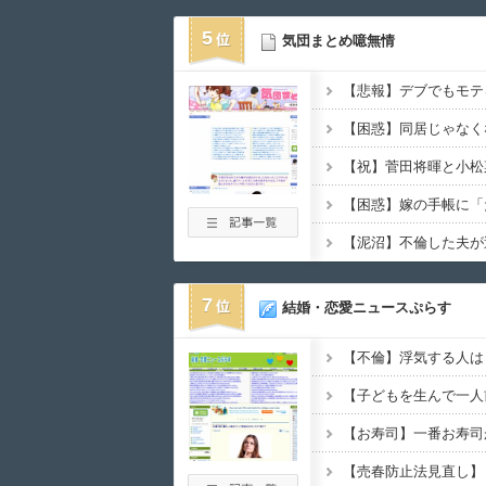
5
気団まとめ噫無情
7
結婚・恋愛ニュースぷらす
【不倫】浮気する人は