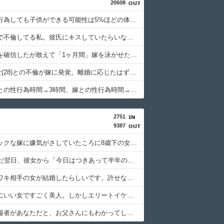
20608
旦那は性行為しても子供ができる可能性は5%ほどの体。その旦那が外で子供を作った...
彼氏の家で不倫してる私。彼氏にキスしていたらいないはずの彼の嫁がいた。
嫁の浮気を確信したが敢えて「1ヶ月間」嫁を泳がせた。すると嫁の不倫がトンデモないことに...
俺(52)、女(28)との不倫が嫁に発覚。離婚に応じたはずの嫁からエグすぎる攻撃が恐ろしすぎる
浮気相手との性行為時間→3時間、嫁との性行為時間→15分wwwwwwwww
2751
9387
ヒステリックな嫁に嫌気がさしていたころに8歳下の女と出会った。数年はただの知り合いなけだった。しかし…….. → 「じゃあ共犯になればいいんですね。2人で悪人になりましょう」
父がﾀﾋんだ翌日、彼女から「今日はつきあって半年の記念日だね！おめでとう！」とメールが来た。それから連絡は無視している。「別れたいならせめてそう言って」と連絡きたけど話もしたくないんだよ…….
父の元ウワキ相手の女が結婚したらしいです。許せないから「嫁さんはフリンの過去がある」って旦那さんの親に暴露したら私ってバレますか？ → 暴露しちゃった結果wwwwww..
嫁は本当にいい女ですごく美人。しかしエリートイケメンとの度重なるウワキ。そしてその度に…….. → 嫁「離婚はいや！私にはアナタしかいないとわかった！！」俺「そんなに好きならそいつと結婚しろよ！じゃあな！」
警察「通報者があなただと、お父さんにもわかってしまいますが…」私「かまいません。いまの父の姿は見ていられませんから…」 私は涙ながらに伝えた。警察「わかりました。内偵を開始します」 → そして父は……..