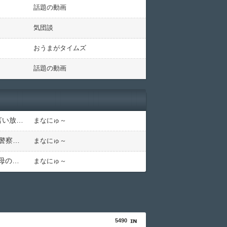
話題の動画
気団談
おうまがタイムズ
話題の動画
フル勤務の私に無職義妹やニートコウト全員分の家事を押し付ける義家族！早朝4時起き生活に限界。ついに言い放った「強烈なド直球正論」に義一族阿鼻叫喚ｗｗ←怠け者どもに正論のナイフをグサリ
まなにゅ～
「日本放送協会です」と名乗る男にドアを開けたら地獄…テレビもないのに居座り脅迫してきたNHK集金人を警察に通報して黙らせた←警察官の神対応に感謝しかない
まなにゅ～
飲酒強要・スーパーで盗み・反社自慢の毒叔母一家。法事でも虚偽の金銭要求と暴力で脅されトラウマに…祖母の死をきっかけに恐怖の親戚と「永久絶縁」を決意←自分の身の安全を最優先にして大正解
まなにゅ～
5490