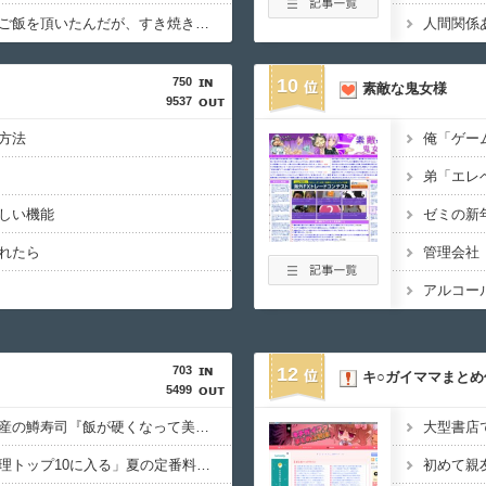
【料理】彼女の実家でご飯を頂いたんだが、すき焼きの肉が鶏肉だった
人間関係
750
10
素敵な鬼女様
9537
方法
しい機能
れたら
703
12
キ○ガイママまとめ
5499
冷蔵庫へ入れた富山土産の鱒寿司『飯が硬くなって美味しく無くなる』って怒られた
リュウジ氏「ダルい料理トップ10に入る」夏の定番料理は冷やし中華 「あり得ないほどダルい」