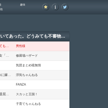
能
趣味
他
アルバイトから帰ってきた深夜、俺の部屋の前にまだ少しあったかい中華丼がぽつんと置いてあった。どうみても不審物なんだけど、すごくお腹空いてたし…
アルバイトから帰ってきた深夜、俺の部屋の前にまだ少しあったかい中華丼がぽつんと置いてあった。どうみても不審物なんだけど、すごくお腹空いてたし…
男性様
初めての彼女を車で迎えに行った→彼女「何この車！古臭い！軽のほうがマシ！」俺「爺ちゃんの形見だ」彼女「」俺「！？（泣）」→衝撃だった…
修羅場ハザード
気団まとめ噫無情
新婚一年目なのに営みが月1になってしかも旦那のスタミナ切れで途中で終了。一緒にゲームする体力はあるのに嫁だけEDなの？
浮気ちゃんねる
FANZA
「あぁ～暇だな～」と言った旦那。弟夫婦の新築祝いに来てるのに、スマホばかりいじってる。帰りに私が「退屈だったよねーごめんね」と言ったら・・・
スカッと王国！
子育てちゃんねる