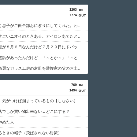
1203
7774
釣りに行く息子がご飯全部おにぎりにしてくれた。わずかにビオレ薬用ハンドソープの匂いがする
給食着はすごいニオイのときある。アイロンあてたときにむせ込むほどにクッッッサ！ってなる
生理の予定が８月６日なんだけど７月２９日にドバッと鮮血でたから生理かな？って思ったのよね
先生から電話があったんだけど、「～とか～」「～とか考えて～」と何度も言ってたのが耳に残ってしまった
旅行先で綺麗なガラス工房の灰皿を愛煙家の父のお土産にしたんだけどダイソーでそっくりな商品を見つけた
769
1494
】気がつけば溜まっているもの【しなさい】
店でしか買い物出来ない←どこにする？
やめた人
るときの帽子（飛ばされない対策）