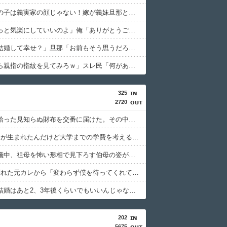
トメ「この子は義実家の顔じゃない！嫁が義妹旦那とフリンしたのよ！」私「DNA鑑定します？」義妹旦那「もちろんです」→結果…
義母「もっと気楽にしていいのよ」俺「ありがとうございます…」→アットホームすぎる嫁実家になじめず…
私「私と結婚して幸せ？」旦那「お前もそう思うだろ？」→その返事が忘れられず、後日まさかの展開に…
俺「お前ら親指の指紋を見てみろｗ」スレ民「何があるんだ？」→見た瞬間、思わず笑ってしまう人が続出して…
325
2720
旅行先で拾った見知らぬ財布を交番に届けた。その中の免許証を見た警察官から「これ、あなたじゃないですか」と言われ…
先月2人目が生まれたんだけど大学までの学費を考えると3人目は厳しい。赤ちゃんの育児に携われるのはこれで最後なのかと思うと涙が…
伯母の葬儀中、祖母を怖い形相で見下ろす伯母の姿が見えた。それを兄に話したら「ばあちゃんにはずいぶん虐められてたからなぁ」と…
1年前に別れた元カレから「変わらず僕を待ってくれていると確信しています」とメールが届いた。別れの言葉は心の中の魔が言わせたとして復縁を求められ…
彼女に「結婚はあと2、3年後くらいでもいいんじゃない？」的な事を言ったら「それ、30歳で結婚できる前提で考えてるよね？」と言われた。意味が分からず聞き返したら…
202
5675