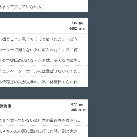
あまり苦労していない人
735
6652
俺「ゲーム機どこ？」親「ちょっと借りたよ」→どうぶつの森を開いた瞬間、村が大変なことになっていて…
弟「エレベーターで知らない女に蹴られた！」私「何したの？」→事情を聞いた家族全員が「それは自業自得」と呆れてしまい…
ゼミの新年会で彼氏の話になった途端、美人な同級生から信じられない言葉を浴びせられて…
管理会社「エレベーターホールでは遊ばせないでください」私「うちの子じゃないんですけど…」→まさかの展開になり…
アルコール依存症の夫が大暴れ。私「休肝日くらい作ってよ」夫「必要ない！」→大暴れする夫を見たウトメに真実を話した結果…
677
保管庫
385
大型書店でまだ買っていない単行本の最終巻を買おうとしたら最新刊が売り場になかった。
初めて親友Ａちゃんの家に遊びに行った時、割と大き目な飾り棚にみっちり人形が飾られてた。