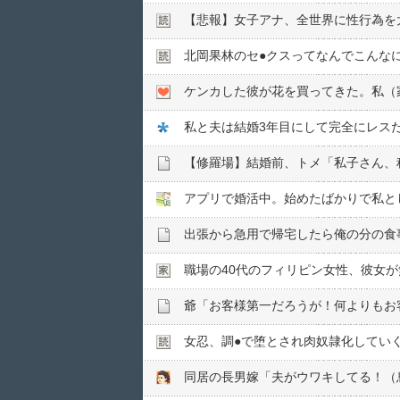
【悲報】女子アナ、全世界に性行為を
北岡果林のセ●︎クスってなんでこんな
私と夫は結婚3年目にして完全にレス
女忍、調●︎で堕とされ肉奴隷化してい